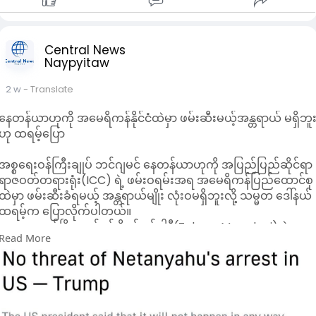
သလို၊ ဘွဲ့ရနှင့် ဘွဲ့လွန်ဒီပလိုမာ ရရှိထားသူများ ထွက်ခွာမှုသည်လည်
၂၀၁၉ ခုနှစ်၌ ၆.၀ ရာခိုင်နှုန်းမှ၂၀၂၄ ခုနှစ်၌ ၆.၅ ရာခိုင်နှုန်းအထိ
တိုးတက်လာခဲ့သည်။
မူလတန်းနှင့် အလယ်တန်းအဆင့် လျော့ကျသွားခြင်း
Central News
Naypyitaw
မူလတန်းအဆင့်သာ တက်ရောက်ဖူးသူများ ထွက်ခွာမှုသည် ၂၀၁၉ ခု
နှစ်၌ ၃၄.၀ ရာခိုင်နှုန်းမှ ၂၀၂၄ ခုနှစ်၌ ၃၂.၂ ရာခိုင်နှုန်းသို့
2 w
- Translate
လည်းကောင်း၊ အလယ်တန်းအဆင့်သည် ၃၂.၀ ရာခိုင်နှုန်းမှ ၃၀.၀
ရာခိုင်နှုန်းသို့လည်းကောင်း အသီးသီး လျော့နည်းသွားခဲ့သည်။
နေတန်ယာဟုကို အမေရိကန်နိုင်ငံထဲမှာ ဖမ်းဆီးမယ့်အန္တရာယ် မရှိဘူ
အတန်းမရှိသူများ လျော့ကျခြင်း
ဟု ထရမ့်ပြော
အတန်းပညာ လုံးဝမရှိဘဲ ပြည်ပသို့ ထွက်ခွာသည့် အချိုးအစားမှာ
၂၀၁၉ ခုနှစ်တွင် ၈.၀ ရာခိုင်နှုန်း ရှိခဲ့သော်လည်း ၂၀၂၄ခုနှစ်၌ ၄.၉
​အစ္စရေးဝန်ကြီးချုပ် ဘင်ဂျမင် နေတန်ယာဟုကို အပြည်ပြည်ဆိုင်ရာ
ရာခိုင်နှုန်းအထိ လျော့ကျသွားခဲ့သည်။
ရာဇဝတ်တရားရုံး(ICC) ရဲ့ ဖမ်းဝရမ်းအရ အမေရိကန်ပြည်ထောင်စု
အနှစ်ချုပ်ရသော်
ထဲမှာ ဖမ်းဆီးခံရမယ့် အန္တရာယ်မျိုး လုံးဝမရှိဘူးလို့ သမ္မတ ဒေါ်နယ်
၁။ Brain Drain (ဦးနှောက်ယိုစီးမှု) နှင့် ကျွမ်းကျင်လုပ်သား
ထရမ့်က ပြောလိုက်ပါတယ်။
(Skilled Labor) ပိုမိုထွက်ခွါသွားခြင်း
​နယူးယောက်မြို့တော်ဝန် ဇိုရန် မမ်ဒါနီ(Zohran Mamdani) ရဲ့
ယခင်က ပြည်ပထွက်ခွာသူ အများစုသည် မူလတန်းနှင့် အလယ်တန်း
Read More
ပြောဆိုချက်တွေအပေါ် ထရမ့်က တုံ့ပြန်ရာမှာ "အမေရိကန်
အဆင့် အခြေခံလုပ်သားများ (Unskilled Labor) သာ အများအပြာ
ပြည်ထောင်စုမှာ ရှိနေချိန်အတွင်း ဘင်ဂျမင် နေတန်ယာဟုကို
ဖြစ်ခဲ့သော်လည်း၊ ၂၀၂၄ ခုနှစ်တွင် အထက်တန်း၊ တက္ကသိုလ်နှင့် ဘွဲ့
ဘယ်လိုနည်းနဲ့မှ၊ ဘယ်လိုပုံစံနဲ့မှ ဖမ်းဆီးမှာ မဟုတ်ပါဘူး" လို့ သူ့ရဲ့
အဆင့် ပညာတတ်လူငယ်များ၏ ထွက်ခွာမှု အချိုးအစား သိသာစွာ
Truth Social လူမှုကွန်ရက်ပေါ်မှာ ရေးသားခဲ့တာပါ။
မြင့်တက်လာခြင်းသည် ပြည်တွင်း လုပ်သားဈေးကွက်အတွက်
​မြို့တော်ဝန် မမ်ဒါနီကတော့ နေတန်ယာဟုသာ နယူးယောက်မြို့ကို
ကျွမ်းကျင်လုပ်သားနှင့် ဦးနှောက်ယိုစီးမှု (Brain Drain) စိန်ခေါ်မှုကို