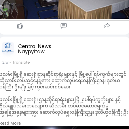
Central News
Naypyitaw
2 w
- Translate
ဖလမ်းမြို့ရှိ ဆေးရုံ၊ဌာနဆိုင်ရာရုံးများနှင့် မြို့ပေါ် ရပ်ကွက်များတွင်
ဆိုလာမီးတပ်ဆင်နေမှုအား ဆောက်လုပ်ရေးဝန်ကြီးဌာန၊ ဒုတိယ
ဝန်ကြီး ဦးမျိုးမြင့် ကွင်းဆင်းစစ်ဆေး
ဖလမ်းမြို့ရှိ ဆေးရုံ၊ ဌာနဆိုင်ရာရုံးများ၊ မြို့ပေါ်ရပ်ကွက်များ နှင့်
ဗိုလ်ချုပ်လမ်းတလျောက် ဆိုလာမီး တပ်ဆင်ဆောင်ရွက်မှု
အခြေအနေများအား ဆောက်လုပ်ရေးဝန်ကြီးဌာန၊ ဒုတိယဝန်ကြီး ဦး
မျိုးမြင့်နှင့် တာဝန်ရှိသူများက ၂၀၂၆ ခုနှစ် ဇူလိုင် ၂၀ ရက်က ကွင်း
Read More
ဆင်းကြည့်ရှုစစ်ဆေးခဲ့ကြောင်း သိရသည်။