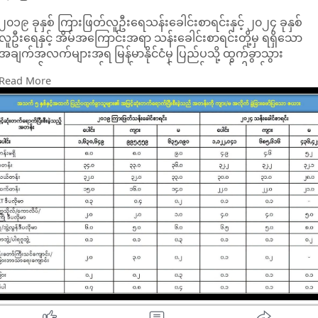
၂၀၁၉ ခုနှစ် ကြားဖြတ်လူဦးရေသန်းခေါင်းစာရင်းနှင့် ၂၀၂၄ ခုနှစ်
လူဦးရေနှင့် အိမ်အကြောင်းအရာ သန်းခေါင်းစာရင်းတို့မှ ရရှိသော
အချက်အလက်များအရ မြန်မာနိုင်ငံမှ ပြည်ပသို့ ထွက်ခွာသွား
သူများ၏ ပညာအရည်အချင်း အဆင့်အတန်းသည် ငါးနှစ်တာကာလ
Read More
အတွင်း အသိသာဆုံး ပြောင်းလဲမှုများ ရှိခဲ့ပြီး အထက်တန်းနှင့်
တက္ကသိုလ်/ဘွဲ့ရ အဆင့်ရှိသည့် လူငယ်များ ပြည်ပသို့ ထွက်ခွာမှု ပိုမို
မြင့်မားလာကြောင်း တွေ့ရှိရသည်။
ဇယားပါ ကိန်းဂဏန်းများအရ စုစုပေါင်း ပြည်ပထွက်ခွာသူ ဦးရေ
သည် ၂၀၁၉ ခုနှစ်တွင် ၁,၆၃၀,၆၄၉ ဦး ရှိခဲ့ရာမှ ၂၀၂၄ ခုနှစ်တွင်
၁,၁၂၂,၀၄၁ ဦးအဖြစ် ပြသထားသော်လည်း ထွက်ခွာသူများ၏ ပညာ
အရည်အချင်း အချိုးအစား (Percentage) တွင်မူ သိသာသည့်
အပြောင်းအလဲများ ဖြစ်ပေါ်ခဲ့သည် -
အထက်တန်းအဆင့်ထွက်ခွာမှု မြင့်တက်လာခြင်း
၂၀၁၉ ခုနှစ်တွင် ပြည်ပထွက်ခွာသူများ၏ ၁၅.၀ ရာခိုင်နှုန်းသာ
အထက်တန်းအဆင့် ရှိခဲ့သော်လည်း ၂၀၂၄ ခုနှစ်တွင် ၂၂.၀
ရာခိုင်နှုန်းအထိ ၇ ရာခိုင်နှုန်းခန့် သိသာစွာ မြင့်တက်လာသည်။
တက္ကသိုလ်/ကောလိပ်နှင့် ဘွဲ့ရအဆင့် ပိုမိုများပြားလာခြင်း
တက္ကသိုလ်/ကောလိပ် ရောက်ရှိခဲ့သူ အချိုးအစားသည် ၂၀၁၉ ခုနှစ်
၂.၀ ရာခိုင်နှုန်းမှ ၂၀၂၄ခုနှစ်၌ ၄.၀ ရာခိုင်နှုန်းသို့ ၂ ဆ တိုးတက်လာခဲ