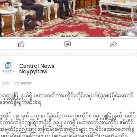
ကြိုးပမ်းဆောင်ရွက်ချက်များအပြင် ၂၀၂၅ ခုနှစ် ပါတီစုံဒီမိုကရေစီ
အထွေထွေရွေးကောက်ပွဲကြီးအား ပွင့်လင်းမြင်သာစွာဖြင့် အောင်မြင်
စွာ ကျင်းပနိုင်ခဲ့မှုအပေါ် နောက်ဆက်တွဲ ဖြစ်ပေါ်တိုးတက်လာသည့်
နိုင်ငံရေးဖြစ်စဉ်များကိုပါ အကျယ်တဝင့် ထည့်သွင်းဆွေးနွေးခဲ့ကြ
ကြောင်း သတင်းရရှိသည်။
Central News
Naypyitaw
2 w
- Translate
ပခုက္ကူမြို့နယ်ရှိ မဟာဓာတ်အားလိုင်းတိုင်အမှတ်(၃၃၈)မိုင်းထောင်
ဖောက်ခွဲဖျက်ဆီးခံရ
ဇူလိုင် ၁၉ ရက်ည ၇ နာ ရီခွဲခန့်က မကွေးတိုင်း၊ ပခုက္ကူမြို့နယ်၊ ပေါင်
လောင်ကန်ကျေးရွာအနီးရှိ ၁၃၂ ကေဗွီ မဟာဓာတ်အားလိုင်း ၏တိုင်
အမှတ်(၃၃၈)အား အကြမ်းဖက်အဖွဲ့ဝင်များ က မိုင်းထောင်ဖောက်ခွဲ
ဖျက်ဆီးခဲ့ကြကြောင်း လျှပ်စစ်နှင့် စွမ်းအင်ဝန်ကြီးဌာနထံမှ သိရ