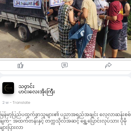
ဈေးများတွင် ကြက်ဥတစ်လုံးလျှင် ၅၅၀ ကျပ်နှုန်း ဖြင့် စနစ်တကျ
ရောင်းချပေးသွားမည် ဖြစ်သည် -
ရွှေပြည်သာမြို့နယ် - ပတ္တမြားဈေး
တောင်ဥက္ကလာပမြို့နယ် - နန္ဒဝန်ဈေး
ပုဇွန်တောင်မြို့နယ် - ပုဇွန်တောင်ဈေး
မြောက်ဥက္ကလာပမြို့နယ် - ရတနာသိင်္ဂီဈေး (ဈ ဈေး)
သင်္ဃန်းကျွန်းမြို့နယ် - စံပြဈေး
ဒဂုံမြို့သစ် (မြောက်ပိုင်း) မြို့နယ် - ဒဂုံရွှေပြည်ဈေး
တာမွေမြို့နယ် - တာမွေအခွန်လွတ်ဈေး
ဗိုလ်တထောင်မြို့နယ် - ဘိုကလေးဈေး
မင်္ဂလာဒုံမြို့နယ် - ထောက်ကြန့်လမ်းဆုံ (ထောက်ကြန့်ဈေးအနီး)
စသည်တို့တွင် ဝယ်ယူနိုင်မည်ဖြစ်သည်။
သတင်း
ဟင်းလေးအိုးကြီး
2 w
- Translate
မြန်မာ့ပြည်ပထွက်ခွာသူများ၏ ပညာအရည်အချင်း လေ့လာဆန်းစစ
ချက်- အထက်တန်းနှင့် တက္ကသိုလ်အဆင့် ရွှေ့ပြောင်းလုပ်သား ပိုမို
များပြားလာ