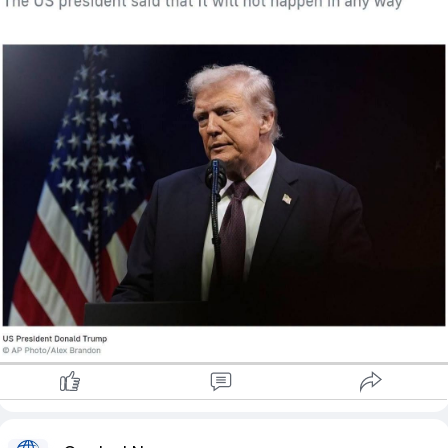
ရောက်လာခဲ့ရင် ICC ဖမ်းဝရမ်းနဲ့ သူ့ကို ဖမ်းဆီးလို့ ဥပဒေအရ ရ၊ မရ
ပိုမိုကြီးမားလာစေသည်။
ဆိုတာကို ရှေ့နေတွေနဲ့ တိုင်ပင်နေတယ်လို့ အရင်က ပြောဆိုထားဖူး
၂။ အမျိုးသမီး ပညာတတ်များ ပိုမိုထွက်ခွါသွားခြင်း
တာ ဖြစ်ပါတယ်။
ဘွဲ့ရ/ဘွဲ့လွန်ဒီပလိုမာ ရရှိထားသူများတွင် အမျိုးသမီး ထွက်ခွာသူ
အချိုးအစားသည် ၂၀၁၉ခုနှစ်၌ ၆.၀ ရာခိုင်နှုန်း ရှိခဲ့ရာမှ ၂၀၂၄ ခုနှစ်
တွင် ၈.၀ ရာခိုင်နှုန်းအထိ မြင့်တက်လာခဲ့သည်။ တက္ကသိုလ်/ကော
လိပ်အဆင့်တွင်လည်း ၂၀၁၉ ခုနှစ်၌ ၁.၀ ရာခိုင်နှုန်း ရှိခဲ့ရာမှ ၂၀၂၄
ခုနှစ် ၅.၀ ရာခိုင်နှုန်းအထိ ရှိလာသဖြင့် ပညာတတ် အမျိုးသမီး
လူငယ်များ ပြည်ပ လုပ်သားဈေးကွက်နှင့် ပညာရေးဆီသို့ ပိုမို
ဦးတည် ရွှေ့ပြောင်းလာလျက်ရှိနေသည်ကို တွေ့ရသည်။