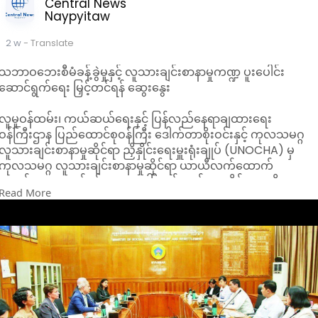
Central News
Naypyitaw
2 w
- Translate
သဘာဝဘေးစီမံခန့်ခွဲမှုနှင့် လူသားချင်းစာနာမှုကဏ္ဍ ပူးပေါင်း
ဆောင်ရွက်ရေး မြှင့်တင်ရန် ဆွေးနွေး
လူမှုဝန်ထမ်း၊ ကယ်ဆယ်ရေးနှင့် ပြန်လည်နေရာချထားရေး
ဝန်ကြီးဌာန ပြည်ထောင်စုဝန်ကြီး ဒေါက်တာစိုးဝင်းနှင့် ကုလသမဂ္ဂ
လူသားချင်းစာနာမှုဆိုင်ရာ ညှိနှိုင်းရေးမှူးရုံးချုပ် (UNOCHA) မှ
ကုလသမဂ္ဂ လူသားချင်းစာနာမှုဆိုင်ရာ ယာယီလက်ထောက်
အတွင်းရေးမှူးချုပ်နှင့် အရေးပေါ်ကယ်ဆယ်ရေးဆိုင်ရာ ဒုတိယ
Read More
ညှိနှိုင်းရေးမှူး H.E. Mr. Indrika Ratwatte ဦးဆောင်သည့်
ကိုယ်စားလှယ်အဖွဲ့တို့သည်သဘာဝဘေးစီမံခန့်ခွဲမှုနှင့် လူသားချင်း
စာနာမှုကဏ္ဍ ပူးပေါင်းဆောင်ရွက်ရေး မြှင့်တင်ရန် ဆွေးနွေးမှုများ
ပြုလုပ်ခဲ့ကြောင်း သိရသည်။
အဆိုပါအဖွဲ့ကို ဇူလိုင် ၂၀ ရက် မွန်းလွဲပိုင်းတွင် ဝန်ကြီးဌာန
အစည်းအဝေးခန်းမ၌ လက်ခံတွေ့ဆုံစဥ် ဆွေးနွေးခဲ့ခြင်းဖြစ်သည်။
တွေ့ဆုံဆွေးနွေးမှုတွင် သဘာဝဘေးအန္တရာယ် စီမံခန့်ခွဲမှုဆိုင်ရာ
လုပ်ငန်းများ၊ မန္တလေးငလျင်ဘေး ဖြစ်ပွားစဉ်အတွင်း ဝန်ကြီးဌာနနှင့်