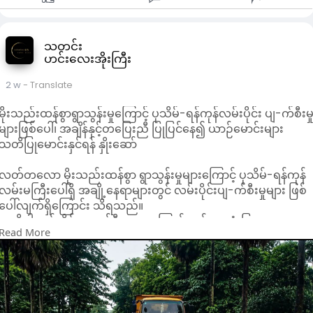
သတင်း
ဟင်းလေးအိုးကြီး
2 w
- Translate
မိုးသည်းထန်စွာရွာသွန်းမှုကြောင့် ပုသိမ်-ရန်ကုန်လမ်းပိုင်း ပျ-က်စီးမှ
များဖြစ်ပေါ်၊ အချိန်နှင့်တပြေးညီ ပြုပြင်နေ၍ ယာဉ်မောင်းများ
သတိပြုမောင်းနှင်ရန် နှိုးဆော်
လတ်တလော မိုးသည်းထန်စွာ ရွာသွန်းမှုများကြောင့် ပုသိမ်-ရန်ကုန်
လမ်းမကြီးပေါ်ရှိ အချို့နေရာများတွင် လမ်းပိုင်းပျ-က်စီးမှုများ ဖြစ်
ပေါ်လျက်ရှိကြောင်း သိရသည်။
အဆိုပါ လမ်းပိုင်း ပျ-က်စီးမှုများကြောင့် လမ်းအသုံးပြုသူများ
Read More
ဘေးအန္တရာယ်ကင်းရှင်းစေရေးနှင့် လမ်းပန်းဆက်သွယ်ရေး ပြတ်
တောက်မှု မရှိစေရေးအတွက် ဧရာဝတီတိုင်းဒေသကြီး အစိုးရ၏
သက်ဆိုင်ရာ တာဝန်ရှိသူများက "ချက်ချင်းပျက်၊ ချက်ချင်းပြင်" စနစ်
ဖြင့် လမ်းပြုပြင်ထိန်းသိမ်းခြင်း လုပ်ငန်းများကို အချိန်နှင့်တပြေးညီ
အင်တိုက်အားတိုက် ဆောင်ရွက်လျက်ရှိသည်။