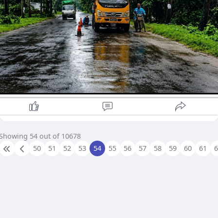
သို့ဖြစ်ပါ၍ လမ်းပြုပြင်ရေး လုပ်ငန်းခွင်များ ဆောင်ရွက်နေသည့်
နေရာများတွင် ယာဉ်အန္တရာယ်နှင့် လမ်းအန္တရာယ် ကင်းရှင်းစေရန်
အတွက် မော်တော်ယာဉ်မောင်းနှင်သူများအနေဖြင့် ယာဉ်အရှိန်
လျှော့၍ ဂရုတစိုက် မောင်းနှင်ပေးကြပါရန်လည်း ဧရာဝတီတိုင်း
ဒေသကြီးအစိုးရမှ အသိပေး နှိုးဆော်ထားသည်။
Showing 54 out of 10678
50
51
52
53
54
55
56
57
58
59
60
61