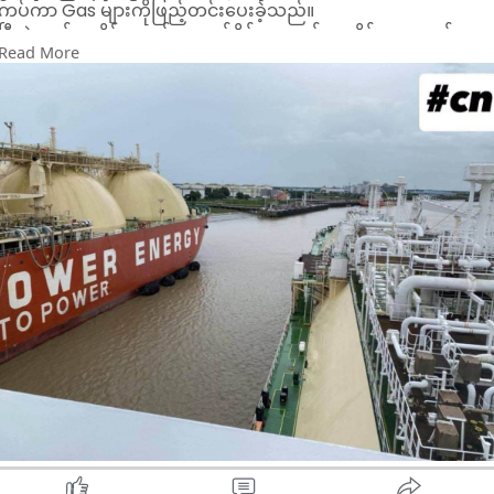
ကပ်ကာ Gas များကိုဖြည့်တင်းပေးခဲ့သည်။
ပြီးခဲ့သည့် ဇူလိုင် ၁ ရက်နေ့လည်ပိုင်းကလည်း ဇူလိုင်လအတွက်
Read More
ပထမအကြိမ်အဖြစ် LNG တန်ချိန်(၃) သောင်းကျော်တင်ဆောင်လာ
သောသင်္ဘောသည် သီ လဝါဆိပ်ကမ်းတွင်ဆိုက်ကပ်ထားသော CVE
ဘေးကပ်ပီး၍ Gas များကိုဖြည့်တင်းပေးခဲ့သည်။
ဇူလိုင် ၂၀ ရက်က CVE ဘေးကပ်ပီး၍ Gas များကိုဖြည့်တင်းပေးခဲ့
သော LNG တန်ချိန်(၃)သောင်းကျော်တင် ဆောင်လာသောသင်္ဘော
သည် သဘာဝဓာတ်ငွေ့ဖြင့်လျှပ်စစ်မီးစတင်ဖြန့်ဝေပေးချိန်မှစ၍
Gas များဖြည့်တင်းပေးခဲ့သည်မှာ (၉)ကြိမ်မြောက်ရှိပြီဖြစ်သည်။