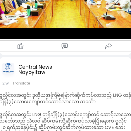
UNOCHA တို့၏ ပူးပေါင်းဆောင်ရွက်ခဲ့မှုများ၊ လူသားချင်းစာနာမှု
အကူအညီများ ထိရောက်စွာပေးအပ်နိုင်ရေး၊ နေရပ်စွန့်ခွာသူများအာ
ပြန်လည်လက်ခံရေး ဆောင်ရွက်နေမှုများကို အဓိကထား ဆွေးနွေးခဲ့
ကြသည်။
ထို့ပြင် AHA Centre နှင့် ဝန်ကြီးဌာနအကြား ပူးပေါင်းဆောင်ရွက်န
မှုများ၊ မိုင်းအန္တရာယ်အသိပညာပေးလုပ်ငန်းများတွင် ပူးပေါင်း
ဆောင်ရွက်နိုင်ရေး၊ ဘေးအန္တရာယ်ဆိုင်ရာ စီမံခန့်ခွဲမှုဦးစီးဌာနနှင့်
UNOCHA တို့အကြား လက်မှတ်ရေးထိုးထားသည့် သဘောတူညီမှု
စာလွှာ (Letter of Agreement – LoA) ပါ လုပ်ငန်းစဉ်များကို
အကောင်အထည်ဖော် ဆောင်ရွက်နေမှုများနှင့် ပတ်သက်၍ ရင်းနှီး
ပွင့်လင်းစွာ အမြင်ချင်းဖလှယ်ဆွေးနွေးခဲ့ကြကြောင်း သိရသည်။
Central News
Naypyitaw
မြန်မာနိုင်ငံသည် ငလျင်၊ မုန်တိုင်း၊ ရေကြီးရေလျှံမှု၊ မြေပြိုမှု၊ မိုးခေါင
ရေရှားမှုစသည့် သဘာဝဘေးအန္တရာယ်မျိုးစုံကို မကြာခဏ ကြုံတွေ့
2 w
- Translate
နေရသည့် နိုင်ငံတစ်နိုင်ငံဖြစ်သည်။
အထူးသဖြင့် ၂၀၀၈ ခုနှစ်တွင် နာဂစ်ဆိုင်ကလုန်းမုန်တိုင်း၊ ၂၀၂၃ ခု
ဇူလိုင်လအတွင်း ဒုတိယအကြိမ်မြောက်ဆိုက်ကပ်လာသည့် LNG တန
နှစ် မိုခါဆိုင်ကလုန်းမုန်တိုင်းနှင့် ၂၀၂၅ ခုနှစ်တွင် ဖြစ်ပွားခဲ့သည့်
ချိန်(၃)သောင်းကျော်တင်ဆောင်လာသော သင်္ဘော
မန္တလေးငလျင်တို့သည် လူအသေအပျောက်၊ အိုးအိမ်ပျက်စီးမှုနှင့်
အခြေခံအဆောက်အအုံ ထိခိုက်ပျက်စီးမှုများ ဖြစ်ပေါ်စေခဲ့သည့်
ဇူလိုင်လအတွင်း LNG တန်ချိန်(၃)သောင်းကျော်တင် ဆောင်လာသေ
ကြီးမားသော သဘာဝဘေးအန္တရာယ်များ ဖြစ်ကြောင်း သိရသည်။
သင်္ဘောသည် သီလဝါဆိပ်ကမ်းသို့ဆိုက်ကပ်လာခဲ့ပြီးနောက် ဇူလိုင်
၂၀ ရက်ညနေပိုင်း၌ ဆိပ်ကမ်းတွင်ဆိုက်ကပ်ထားသော CVE ဘေး