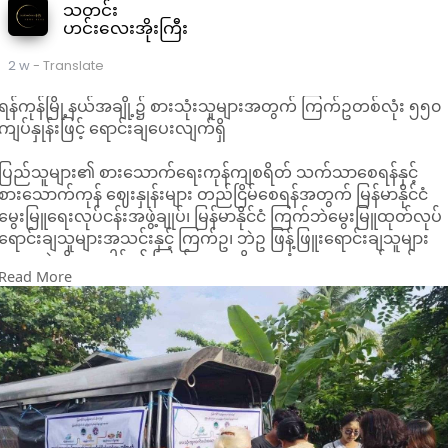
သတင်း
ဟင်းလေးအိုးကြီး
2 w
- Translate
ရန်ကုန်မြို့နယ်အချို့၌ စားသုံးသူများအတွက် ကြက်ဥတစ်လုံး ၅၅၀
ကျပ်နှုန်းဖြင့် ရောင်းချပေးလျက်ရှိ
ပြည်သူများ၏ စားသောက်ရေးကုန်ကျစရိတ် သက်သာစေရန်နှင့်
စားသောက်ကုန် ဈေးနှုန်းများ တည်ငြိမ်စေရန်အတွက် မြန်မာနိုင်ငံ
မွေးမြူရေးလုပ်ငန်းအဖွဲ့ချုပ်၊ မြန်မာနိုင်ငံ ကြက်ဘဲမွေးမြူထုတ်လုပ်
ရောင်းချသူများအသင်းနှင့် ကြက်ဥ၊ ဘဲဥ ဖြန့်ဖြူးရောင်းချသူများ
အစုအဖွဲ့တို့ ပူးပေါင်း၍ ကြက်ဥများကို စားသုံးသူများ လက်ဝယ်အ
Read More
ရောက် သက်သာသော ဈေးနှုန်းဖြင့် ယနေ့ ဇူလိုင်လ ၂၀ ရက်နေ့မှ
စတင်ကာ အထူးရောင်းချပေးလျက်ရှိကြောင်း သိရသည်။
အဆိုပါ ကြက်ဥ အထူးဈေးရောင်းချပေးခြင်းကို ရန်ကုန်မြို့တော်
စည်ပင်သာယာရေးကော်မတီ နယ်နိမိတ်အတွင်းရှိ မြို့နယ်အသီးသီး
မှ ဈေးများတွင် အလှည့်ကျစနစ်ဖြင့် ဆက်လက်ရောင်းချပေးသွား
မည်ဖြစ်သည်။
လာမည့် ဇူလိုင်လ ၂၂ ရက်နေ့တွင်လည်း ဒေသခံပြည်သူများ
အလွယ်တကူ ဝယ်ယူနိုင်ရန်အတွက် မြို့နယ်အသီးသီးရှိ အောက်ပါ