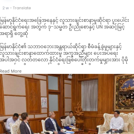
ဆိုလာလမ်းမီးများကို ဒေသခံပြည်သူများနှင့် လျှပ်စစ်အင်ဂျင်နီယာ
2 w
- Translate
ဝန်ထမ်းများမှ တပ်ဆင်ဆောင်ရွက်နေမှု အခြေအနေများကို လိုက်လံ
ကြည့်ရှုခဲ့ ကြောင်း သိရသည်။
မြန်မာ့နိုင်ငံရေးအခြေအနေနှင့် လူသားချင်းစာနာမှုဆိုင်ရာ ပူးပေါင်း
ညပိုင်းတွင် ဖလမ်းမြို့ မီးလင်းနေမှု အခြေအနေများကို လှည့်လည်
ဆောင်ရွက်ရေး အတွက် ဒု-သမ္မတ ဦးညိုစောနှင့် UN အဆင့်မြင့်
ကြည့်ရှုကြပြီး မြို့၏ အဓိက နေရာများ၊ လမ်းဆုံ လမ်းခွ နေရာများ
အရာရှိ တွေ့ဆုံ
နှင့် ပြည်သူ့ဝန်ဆောင်မှုရုံး ဌာနများတွင် ဆိုလာမီးများကို ဦးစားပေး
အလိုက်တပ်ဆင်သွားရန် ဒုတိယဝန်ကြီးဉီးမျိုးမြင့်က တာဝန်ရှိသူမျာ
မြန်မာနိုင်ငံ၏ သဘာဝဘေးအန္တရာယ်ဆိုင်ရာ စီမံခန့်ခွဲမှုများနှင့်
အား မှာကြားခဲ့သည်။
လူသားချင်းစာနာထောက်ထားမှု အကူအညီများ ပေးအပ်ရေး
အပါအဝင် လတ်တလော နိုင်ငံရေးဖြစ်ပေါ်တိုးတက်မှုများအား ပိုမို
နားလည်မှုရရှိရေးအတွက် ဒုတိယသမ္မတ ဦးညိုစောနှင့် ကုလသမဂ္ဂ
Read More
(UN) ယာယီလက်ထောက်အတွင်းရေးမှူးချုပ် H.E. Mr. Indrika
Ratwatte တို့ ယနေ့ ဇူလိုင်လ ၂၀ ရက်နေ့တွင် တွေ့ဆုံဆွေးနွေးခဲ့ကြ
ကြောင်း သိရသည်။
တွေ့ဆုံဆွေးနွေးပွဲအတွင်း နှစ်ဖက်ကိုယ်စားလှယ်များသည် ငလျင်
ဘေးအလွန် ပြန်လည်ထူထောင်ရေးလုပ်ငန်းများ ဆောင်ရွက်ထားရှိမှု
အခြေအနေများကို ရင်းနှီးပွင့်လင်းစွာ အမြင်ချင်းဖလှယ်ခဲ့ကြပြီး၊
ပြည်သူများထံ လူသားချင်းစာနာမှု အကူအညီများ ပိုမိုထိရောက်စွာ
ပေးအပ်နိုင်ရေးအတွက် ပူးပေါင်းဆောင်ရွက်နိုင်မည့် အလားအလာ
များကို ညှိနှိုင်းခဲ့ကြသည်။
ထို့ပြင် အစိုးရ၏ လူသားချင်းစာနာမှု ကူညီထောက်ပံ့ရေးဆိုင်ရာ