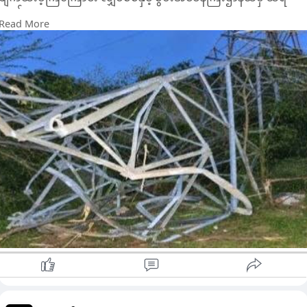
သည်။
Read More
ထိုသို့ ဖျက်ဆီးခံရမှုကြောင့် ပခုက္ကူ၊ ရေစကြို၊ မြိုင်နှင့် ကမ္မမြို့များ
သို့သွယ်တန်းထားသည့် လျှပ်စစ်မီးလိုင်းများပြတ်တောက်သွားခဲ့ကာ
မကွေးတိုင်းရှိ ၁၃၂ ကေဗွီဓာတ်အားပေးကွန်ရက်စနစ်အတွင်း
ဓာတ်အားတည် ငြိမ်မှုထိခိုက်ခဲ့၍ တိုင်းအတွင်းမှ အခြားမြို့၊ ရွာများ
တွင်ပါ ဗို့အားကျဆင်းခြင်း၊ ရံဖန်ရံခါဓာတ်အားပြတ်တောက်ခြင်းမျာ
ဖြစ်ပေါ်လျက်ရှိကြောင်း သိရသည်။
လက်ရှိအချိန်၌ ပျက်စီးသွားသော တာဝါတိုင် ၃၃၈ ကို လုံခြုံရေးအဖွဲ့
များနှင့်အတူ မြို့နယ်လျှပ်စစ်အင်ဂျင်နီ ယာရုံးမှဝန်ထမ်းများနှင့်
တာဝန်ရှိသူများက အမြန်ဆုံးပြန်လည်ပြုပြင်နိုင်ရေးအတွက်
ဆောင်ရွက်လျက်ရှိကြောင်း သိရသည်။