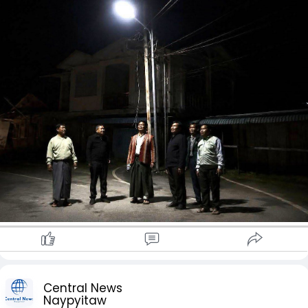
ဒုတိယဝန်ကြီးနှင့် အဖွဲ့သည် ခရိုင်အထွေထွေအုပ်ချုပ်ရေးဦးစီးဌာန
ရုံးသို့ သွားရောက်ခဲ့ရာ (6 KW) ဆိုလာမီး (၁)စုံ တပ်ဆင်ဆောင်ရွက်
မှု အခြေအနေများကို တာဝန်ရှိသူများမှ ရှင်းလင်းတင်ပြကြခဲ့ကြ
သည်။
ဒုတိယဝန်ကြီးမှ ဆိုလာပြားများအား သန့်ရှင်းမှုရှိစေရန်၊ သစ်ကိုင်း
များ၊ အဆောက်အဦများကြောင့် ဆိုလား ပြားပေါ် နေရောင်ပိတ်ဆို့မှု
မဖြစ်စေရန်၊ Battery, Controller, Timer, Connector နှင့် ဝါယာ
ကြိုးတို့အား ပုံမှန်စစ်ဆေးကြရန်၊ မိုးရာသီတွင် ရေစိမ့်ဝင်နိုင်သည့်
အစိတ်အပိုင်းများကို အထူးဂရုပြုစစ်ဆေးကြရန်၊ ရုံးလုပ်ငန်းများ
အချိန်နှင့် တပြေးညီ ဆောင်ရွက်နိုင်ရန်၊ ရေရှည်အသုံးပြုနိုင်ရန်
အတွက် စနစ်တကျ ထိန်းသိမ်းကြရန် မှာကြားခဲ့သည်။
ဖလမ်းမြို့ ယာယီပြည်သူ့ဆေးရုံတွင် (12 KW) ဆိုလာမီး(၁)စုံ၊
မြို့နယ်အထွေထွေအုပ်ချုပ်ရေး ဦးစီးဌာနရုံးတွင် (6 KW ) ဆိုလာမီး
(၁)စုံ၊ ခရိုင်မြန်မာ့စီးပွားရေးဘဏ်ရုံးတွင် (6 KW) ဆိုလာမီး (၁)စုံ၊
မြို့နယ် ပညာရေးမှူးရုံးတွင် (6 KW) ဆိုလာမီး(၁)စုံတို့အား
ချင်းပြည်နယ်အစိုးရအဖွဲ့ အစီအစဉ်ဖြင့် တပ်ဆင်ရန် ဆောင်ရွက်
လျက်ရှိသည်။
ထို့နောက် ဒုတိယဝန်ကြီးနှင့်အဖွဲ့သည် ဖလမ်းမြို့၊ မြို့ပေါ်ရပ်ကွက်
များနှင့် ဗိုလ်ချုပ်လမ်းတလျောက် ဆိုလာလမ်းမီးတိုင် တပ်ဆင်
Central News
ဆောင်ရွက်နေမှုများကို လှည့်လည်ကြည့်ရှုကြရာ ဖလမ်းမြို့၊ ဘာသာ
Naypyitaw
ရေး ခေါင်းဆောင်များ၊ မြို့မိမြို့ဖများမှ ပံ့ပိုးကူညီသော (300 W)