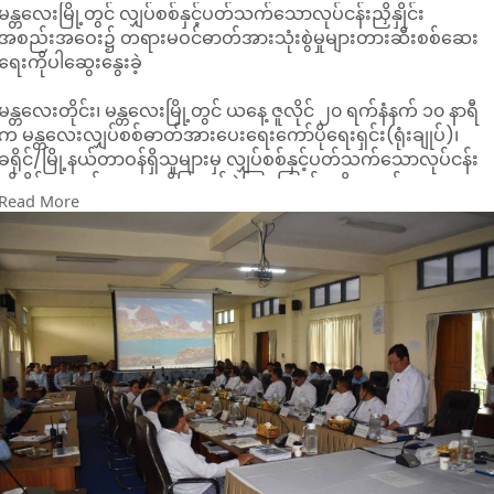
မန္တလေးမြို့တွင် လျှပ်စစ်နှင့်ပတ်သက်သောလုပ်ငန်းညှိနှိုင်း
အစည်းအဝေး၌ တရားမဝင်ဓာတ်အားသုံးစွဲမှုများတားဆီးစစ်ဆေး
ရေးကိုပါဆွေးနွေးခဲ့
မန္တလေးတိုင်း၊ မန္တလေးမြို့တွင် ယနေ့ ဇူလိုင် ၂၀ ရက်နံနက် ၁၀ နာရီ
က မန္တလေးလျှပ်စစ်ဓာတ်အားပေးရေးကော်ပိုရေးရှင်း(ရုံးချုပ်)၊
ခရိုင်/မြို့နယ်တာဝန်ရှိသူများမှ လျှပ်စစ်နှင့်ပတ်သက်သောလုပ်ငန်း
ညှိနှိုင်းအစည်းအဝေးကိုပြုလုပ်ခဲ့ကြကြောင်း သိရသည်။
Read More
တရားမဝင်ဓာတ်အားသုံးစွဲမှုများတားဆီးစစ်ဆေးရေးနှင့်
လျှပ်စစ်ဓာတ်အားဖြန့်ဖြူးရေးဆိုင်ရာ အဓိကလုပ် ငန်းစဉ်များ၊
ဝန်ထမ်းရေးရာ ကိစ္စများ၊ ရပ်/ ပျက်/ နှေး မီတာကိစ္စများ ၊ မီတာ
အသစ်တပ်ဆင်ခြင်းနှင့် ထရန်စဖော်မာလျှောက်ထားမှုဆိုင်ရာများ၊
ဓာတ်အားခကြွေးကျန်များ စနစ်တကျကောက်ခံရေးဆိုင်ရာများ၊
ဓာတ်အားပျောက်ဆုံးမှု(Losses)နည်းပါးစေရေးတို့ကို ရှင်းလင်း
တင်ပြဆွေးနွေးခဲ့ကြကြောင်း သိရသည်။