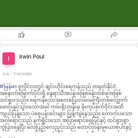
Irwin Paul
3 w
- Translate
#မြန်မာ
ဇူလိုင်လတွင် ချင်းဟိုင်းရေကန်သည် တရုတ်နိုင်ငံ
အနောက်မြောက်ပိုင်းရှိ နွေရာသီအပန်းဖြေစခန်းတစ်ခုအဖြစ်
ထင်ရှားသည်။ ရေကန်ဘေးအဝေးပြေးလမ်းမကြီးတစ်လျှောက်
မောင်းနှင်သွားသောအခါ ကမ်းရိုးတန်းမှ မိုးကုပ်စက်ဝိုင်းအထိ
ကျယ်ပြန့်သော ပဲစေ့ပန်းခင်းများ ပြန့်ကျဲနေသည်။ တောက်ပသော
အဝါရောင်သည် နက်ရှိုင်းသော အပြာရောင်ရေပြင်နှင့် ထင်ရှားစွာ
ကွဲပြားနေပြီး လေပြည်လေညှင်းသည် တောင်တန်းမုယောစပါးနှင့်
ယာကက်ထောပတ်၏ နူးညံ့သိမ်မွေ့သော ရနံ့ကို သယ်ဆောင်လာ