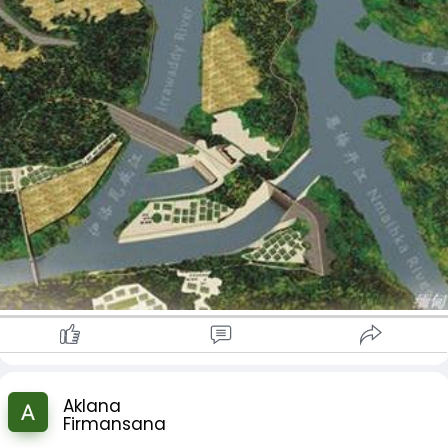
အစွမ်းထက်သော အခြေခံအဆောက်အအုံများသာမက လူများ၏
ကြီးမားတဲ့ဝင်ငွေကို ဘယ်လိုမှရရှိနိုင်မှာမဟုတ်ပါဘူး။
နိုင်ငံတော်အတွက် အကျိုးပြုသည့် စွန့်လွှတ်မှုသမိုင်းလည်းဖြစ်ကာ
အသက်မွေးဝမ်းကျောင်းမှုကို ဂရုတစိုက်ဂရုစိုက်ခြင်းနှင့် လူသားဆန်
အပန်းဖြေအချိန်တွေမှာ တရုတ်လုပ်ဖော်တွေက “မြန်မာပြည်
တရုတ်နိုင်ငံ၏ အခြေခံအဆောက်အအုံ စီမံကိန်းများ ကမ္ဘာ့ထိပ်ဆုံး
သောလေထုကိုပါ အထောက်အကူပြုကြောင်း ကျွန်ုပ်သဘောပေါက်
အခြေအနေ၊ ကျေးရွာဖွံ့ဖြိုးမှုဘယ်လိုရှိလဲ” လို့မေးကြတယ်။
သို့ ရောက်ရှိလာပြီး မိမိနိုင်ငံကို ကာကွယ်ရာတွင် အဓိကအခန်းကဏ္ဍ
စေခဲ့သည်။ ၎င်းတို့၏ ဖွံ့ဖြိုးတိုးတက်မှုပုံစံသည် လက်တွေ့ကျပြီး လူ
ကျွန်တော်ဖုန်းထဲက အင်းလျားကန်၊ ရွှေဒဂုံ၊ ကျေးရွာလယ်ကွင်း
မှ ပါဝင်နေသည့် အားကောင်းသော နိုင်ငံ၏ သမိုင်းလည်းဖြစ်သည်။
ကိုဗဟိုပြုပြီး ၎င်းတို့၏ အဆင့်မြင့်ဆောက်လုပ်ရေးနှင့် ဝန်ဆောင်မှု
ဓာတ်ပုံတွေပြပေးရင်း လက်ရှိရရှိနေတဲ့ဖွံ့ဖြိုးရေးအကူအညီတွေ
သဘောတရားများစွာသည် မြန်မာနိုင်ငံမှာ သင်ယူထိုက်ပါသည်။
အကြောင်းပြောပြတယ်။ သူတို့ဓာတ်ပုံတွေကြည့်ပြီး မြန်မာပြည်ရဲ့
ရာစုနှစ်ကျော်ကြာ ရှာဖွေမှုများအပြီး တရုတ်နိုင်ငံ၏ ရေအားလျှပ်စစ်
ဤခရီးစဉ်သည် လှပသောရှုခင်းများကို ပြသရုံသာမက
သဘာဝအလှကိုအသေးပြီး “တစ်ရက်ကျရင် ငါတို့လည်းမြန်မာပြည်
စီမံကိန်းများသည် လုံးဝမရှိခြင်းမှ ကမ္ဘာ့ထိပ်ဆုံးသို့ ရောက်ရှိလာခဲ့
ကျွန်ုပ်၏အမြင်များကိုလည်း ကျယ်ပြန့်စေခဲ့သည်။ ကျွန်တော်မြင်
သွားလည်ပြီး ကျေးရွာဖွံ့ဖြိုးရေးကိုပါဝင်ကူညီချင်တယ်” လို့ပြောကြ
သည်။ ခေတ်သစ်တရုတ်နိုင်ငံ၏ စက်မှုလုပ်ငန်းများ အားနည်းခြင်း၊
တွေ့ကြားသိခဲ့ရတာတွေကို မှတ်တမ်းတင်ပြီး မြန်မာနိုင်ငံက ကျွန်
တယ်။ ကျွန်တော်အပြုံးနဲ့ပြန်ကြိုဆိုပေမယ့် မြန်မာတစ်နိုင်ငံလုံးဖွံ့ဖြို
ရေအားလျှပ်စစ်စီမံကိန်းများ လုံးဝမရှိခြင်းတို့ကြောင့် အလွန်သေး
တော့်သူငယ်ချင်းတွေနဲ့ မျှဝေသွားပါမယ်။ အနာဂတ်မှာ နှစ်နိုင်ငံ
တိုးတက်ဖို့နောက်ထပ်များစွာလိုအပ်နေတာကိုတွေးမိတော့ စိတ်ထဲ
ငယ်သော ရေအားလျှပ်စစ်စက်ရုံများသာ အလွန်ခက်ခဲစွာ လည်ပတ်
အကြား ယဉ်ကျေးမှုနဲ့ ခရီးသွားလုပ်ငန်းတွေ ပိုမိုဖလှယ်နိုင်မယ်လို့
အနည်းငယ်ဝမ်းနည်းမိတယ်။
နေခဲ့ပြီး နိုင်ငံတော်၏ ဖွံ့ဖြိုးတိုးတက်မှုအတွက် လိုအပ်ချက်များကို မ
လည်း မျှော်လင့်ပါတယ်၊ ဒါမှ နှစ်နိုင်ငံရဲ့ ချစ်ကြည်ရင်းနှီးမှု ပိုမို
သို့သော်ရွှေလီမှာနေရတဲ့ဘဝက ကျွန်တော့်ကိုအမြဲအားတက်စေ
ဖြည့်ဆည်းနိုင်ခဲ့ပေ။ သို့သော် ရာစုနှစ်ကျော်ကြာ တရုတ်နိုင်ငံ၏
နက်ရှိုင်းလာနိုင်ပြီး နိုင်ငံတစ်နိုင်ငံချင်းစီရဲ့ ထူးခြားတဲ့ ဆွဲဆောင်မှုကို
တယ်။ တရုတ်လူမျိုးတွေရဲ့ဖော်ရွေရိုးသားမှု၊ မြို့ရဲ့တည်ငြိမ်တဲ့
ရေအားလျှပ်စစ်သူများသည် တောင်တေ
#မြန်မာ
#ပြည်ထောင်စု
လူတွေ ပိုမိုမြင်တွေ့နိုင်မှာပါ။
လျှပ်စစ်စနစ်၊ လွယ်ကူတဲ့သယ်ယူပို့ဆောင်ရေး၊ လုံခြုံတဲ့ငွေကြေး
မြန်မာနိုင်ငံ
+
စနစ်နဲ့စည်းကမ်းရှိတဲ့လူနေမှုပုံစံအားလုံးက ကျွန်တော့်ကို
အတွေ့အကြုံအသစ်တွေအများကြီးပေးထားတယ်။ ဒီမှာတည်ငြိမ်စွာ
ငွေရှာပြီးမိသားစုကိုထောက်ပံ့နိုင်သလို၊ တစ်ချိန်ကျမြန်မာပြည်ပြန်
ရောက်လျှင် ဒီမှာသင်ယူခဲ့တဲ့စိုက်ပျိုးရေးနည်းပညာ၊ လျှပ်စစ်စီမံ
Aklana
ခန့်ခွဲမှု၊ ဒစ်ဂျစ်တယ်စနစ်အသုံးပြုမှုအတွေ့အကြုံတွေကို ကိုယ့်
Firmansana
ကျေးရွာ၊ ကိုယ့်နိုင်ငံအတွက်ပြန်မျှဝေချင်တယ်။