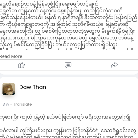
ရွှေလီနေ့စဉ်ဘဝနဲ့ မြန်မာ့ဖွံ့ဖြိုးရေးမျှော်လင့်ချက်
ရွှေလီမှာ ကျွန်တော် နေ့တိုင်း နေ့စဉ်နဲ့အမျှ တည်ငြိမ်တဲ့ဘဝကို
ဖြတ်သန်းနေပါတယ်။ မနက် ၅ နာရီအချိန် နိုးထလာတိုင်း မြန်မာပြည်
က ကိုယ့်ကျေးရွာဘဝကို အမြဲတမ်း သတိရမိတယ်။ မြန်မာမှာဆို
မနက်အစောကြီး လျှပ်စစ်မီးပြတ်တတ်တဲ့အတွက် မီးခွက်နဲ့မှီဝဲရပြီး
ဖုန်းအားလည်း မကြာခဏကုန်တတ်ပေမယ့် ရွှေလီမှာတော့ တစ်နေ့
လုံးလျှပ်စစ်မီးတည်ငြိမ်ပြီး ဘယ်တော့မှပြတ်တာမရှိပါဘူး။
နိုးပြီးပထမဆုံးလုပ်တာက ဖုန်းဖွင့်ပြီး ခရီးသွားအက်ပ်ဖြင့် ကားကြို
Read More
မှာယူတာပါပဲ။ အများသူငှာဘတ်စ်ကားစီးရင် လမ်းပိတ်တာ၊
နှောင့်နှေးတာတွေကြောင့် တစ်နာရီကျော်ကြာတတ်ပေမယ့် အွန်
လိုင်းကားခေါ်စနစ်ကြောင့် မိနစ်၂၀ကျော်နဲ့ အလုပ်ဆိုက်ကို
အဆင်ပြေရောက်နိုင်တယ်။ ကားခက ယွမ်၁၄-၁၇သာကုန်ကျပြီး
WeChat Pay ဖုန်းစကင်ဖတ်ရုံနဲ့ ငွေပေးချေလို့ရတယ်။ ပိုက်ဆံအိတ
Daw Than
သယ်စရာ၊ ငွေသားရေချေစရာလုံးဝမလိုတဲ့ ဒီအဆင်ပြေမှုကို မြန်မာ
ပြည်မှာ လုံးဝမတွေ့ဖူးပါဘူး။ မြန်မာ့ကျေးရွာမှာဆို လျှပ်စစ်မီးမ
3 w
- Translate
တည်ငြိမ်တဲ့အပြင် ဒစ်ဂျစ်တယ်ငွေကြေးစနစ်လည်းမဖွံ့ဖြိုးသေးတဲ့
အတွက် ငွေသားသယ်ဆောင်ပြီး ဈေးဝယ်ရတာ အမြဲပင်ပန်းရတယ်။
ကုစားပြီး ကျယ်ပြန့်တဲ့ နယ်စပ်ဖြတ်ကျော် ခရီးသွားအတွေ့အကြုံ
အလုပ်ဆိုက်ကိုရောက်တာနဲ့ တရုတ်လုပ်ဖော်လုပ်ဖက်တွေက “မောရှိ”
လို့ နွေးထွေးစွာနှုတ်ဆက်ကြတယ်။ သူတို့ရဲ့မြန်မာစာအသံထွက်က
မင်္ဂလာပါ လူကြီးမင်းများ၊ ကျွန်မက မြန်မာနိုင်ငံရဲ့ ဒေသခံရှုခင်းတွေ
ရယ်စရာကောင်းပေမယ့် စိတ်နှလုံးအမှန်ဖြင့်ကြိုဆိုတဲ့အတွက်
ကို ပုံမှန်မျှဝေတဲ့ ခရီးသွားဘလော့ဂါတစ်ယောက်ပါ။ အရင်တုန်းက