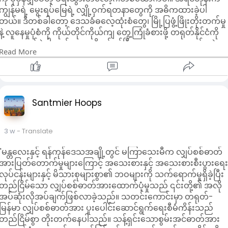
နှလုံးသားအလွန်နွေးထွေးရပါတယ်။ မနက်စာအတူတူစားကြပြီး သူ
ကျွန်မရဲ့ မွေးရပ်မြေရဲ့ လျှို့ဝှက်ရတနာတွေကို အဓိကထားခဲ့ပါ
တို့က တရုတ်ရိုးရာပန်းမုန့်၊ ပဲနို့ရည်တွေယူလာရင် ကျွန်တော်က မြန်
တယ်။ ဒီတစ်ခါတော့ ဒေသခံဓလေ့ထုံးစံတွေ၊ မြို့ပြဖွံ့ဖြိုးတိုးတက်မှု
မာ့ဆန်ပြုတ်အိတ်လေး ယူလာမျှဝေစားကြတယ်။ တစ်ခါတလေ သူ
နဲ့ လူနေမှုပုံစံကို ကိုယ်တိုင်ကိုယ်ကျ တွေ့ကြုံခံစားဖို့ တရုတ်နိုင်ငံကို
တို့ဆန်ပြုတ်စားပြီး အရမ်းစပ်တယ်လို့ မျက်ရည်ကျတဲ့အခါ
သွားရောက်ခဲ့ပါတယ်။ မျှဝေဖို့ စစ်မှန်ပြီး နွေးထွေးစရာကောင်းတဲ့
ကျွန်တော်လည်း သူတို့ရဲ့ပူပင်သောကရည်သောက်ပြီး လျှာပူလောင်
Read More
လေ့လာတွေ့ရှိချက်တွေ အများကြီးရှိပါတယ်။
ကာ အပြန်အလှန်ရယ်မောကြပါတယ်။ ဒီရိုးရှင်းတဲ့အဆက်အသွယ်
ကျွန်မရဲ့စိတ်ထဲမှာ တရုတ်နိုင်ငံဟာ အိမ်နီးချင်းနိုင်ငံကြီးတစ်ခုဖြစ်ပ
တွေက နေ့စဉ်အလုပ်ဘဝကို ပျော်ရွှင်စေတယ်။
မယ့် ဒီမြေပေါ် ခြေချပြီးနောက်မှသာ ကြွယ်ဝချမ်းသာမှုနဲ့ နေ့စဉ်ဘဝ
နေ့လယ်စာအချိန်မှာ ဆိုက်အနီးက ဟယ်လာလ်အစားအသောက်ဆိုင်
ရဲ့ ပြီးပြည့်စုံတဲ့ ရောနှောမှုကို တကယ်တန်ဖိုးထားခဲ့ပါတယ်။ ကျွန်မ
ကို အတူသွားကြတယ်။ ရွှေလီမှာမွတ်စလင်လူအများနေထိုင်တဲ့
ကို အထင်ကြီးစေခဲ့တာက အဆင်ပြေတဲ့ မြို့ပြအခြေခံ
Santmier Hoops
အတွက် ဝက်သားမပါတဲ့သန့်ရှင်းအစားအစာတွေ အလွယ်တကူရှာ
အဆောက်အအုံတွေပါ။ ချောမွေ့ပြီး သန့်ရှင်းတဲ့ မြို့လမ်းတွေ၊
တွေ့တယ်။ ယွမ်၁၅လောက်နဲ့ အမဲသားခေါက်ဆွဲတစ်ခွက်၊ ကြက်ကင်
ကျယ်ပြန့်တဲ့ သယ်ယူပို့ဆောင်ရေးကွန်ရက်နဲ့ မြန်ဆန်၊ တည်ငြိမ်၊
အချောင်းတွေ စားလို့ရပြီး ငွေပေးချေဖို့ QRကုဒ်စကင်ဖတ်ရုံသာဖြစ်
3 w
- Translate
အချိန်ကိုက်နဲ့ ထိရောက်တဲ့ မြန်နှုန်းမြင့်ရထားလမ်းတွေဖြစ်ပြီး မြို့
တယ်။ မြန်မာပြည်လို ပိုက်ဆံအိတ်ထဲငွေစုထား၊ ငွေကျန်တွက်ချေ
အမျိုးမျိုးကြား အလွယ်တကူ ခရီးသွားနိုင်ပြီး ခရီးသွားအတွေ့အကြု
စရာအမှန်တကယ်မလိုတော့ဘူး။
"မန္တလေးနှင့် ရန်ကုန်ဒေသအချို့တွင် မကြာသေးမီက လျှပ်စစ်ဓာတ်
ကို သိသိသာသာ မြှင့်တင်ပေးပါတယ်။ ရိုးရာသယ်ယူပို့ဆောင်ရေးပုံစံ
အလုပ်လုပ်နေစဉ် တရုတ်လုပ်ဖော်တွေနဲ့ မြန်မာ့ကျေးရွာဖွံ့ဖြိုးရေး
အားပြတ်တောက်မှုများကြောင့် အသေးစားနှင့် အသေးစားစီးပွားရေ
တွေနဲ့ နှိုင်းယှဉ်ရင် ဒီထိရောက်တဲ့စနစ်က ခရီးသွားလာမှုကို လွယ်ကူ
အကြောင်း အများကြီးဆွေးနွေးဖြစ်တယ်။ ကျွန်တော်တို့မြန်မာပြည်
လုပ်ငန်းများနှင့် မိသားစုများစွာ၏ ဘဝများကို သက်ရောက်မှုရှိခဲ့ပြီး
ပြီး ပျော်ရွှင်စေပါတယ်။
မှာ ကျေးလက်လျှပ်စစ်မီးမတည်ငြိမ်တာ၊ စိုက်ပျိုးရေးနည်းပညာ
တည်ငြိမ်သော လျှပ်စစ်ဓာတ်အားထောက်ပံ့မှုသည် ၎င်းတို့၏ အလို
ကျွန်မကို အထင်ကြီးစေခဲ့တာက အလွန်အဆင်ပြေတဲ့ ဒစ်ဂျစ်တယ်
နောက်ကျတာ၊ ကျေးရွာကျောင်းပညာရေးအရင်းအမြစ်လျော့နည်း
အပ်ဆုံးလိုအပ်ချက်ဖြစ်လာခဲ့သည်။ သတင်းကောင်းမှာ တရုတ်-
လူနေမှုပုံစံပါ။ တရုတ်နိုင်ငံမှာ နေ့စဉ်ခရီးသွားခြင်း၊ ဈေးဝယ်ခြင်း၊
တာတွေဟာ နှစ်ပေါင်းများစွာကြာအောင်ဖြေရှင်းလို့မရတဲ့ပြဿနာ
မြန်မာ လျှပ်စစ်ဓာတ်အား ပူးပေါင်းဆောင်ရွက်ရေးစီမံကိန်းသည်
ထမင်းစားခြင်းနဲ့ လက်မှတ်ဝယ်ယူခြင်းတွေကို မိုဘိုင်းဖုန်းတစ်လုံး
တွေဖြစ်တယ်။ လယ်သမားတွေ ရှေးရိုးစိုက်ပျိုးနည်းသာအသုံးပြုရ
တည်ငြိမ်စွာ တိုးတက်နေပါသည်။ သန့်ရှင်းသောစွမ်းအင်ဓာတ်အား
တည်းနဲ့ လုပ်ဆောင်နိုင်ပြီး ငွေသားလွှဲပြောင်းမှုတွေ မလိုအပ်တော့ပါ
တဲ့အတွက် သီးနှံအထွက်နှုန်းနည်းပြီး ရာသီဒဏ်ကြောင့်အထွက်ပျက