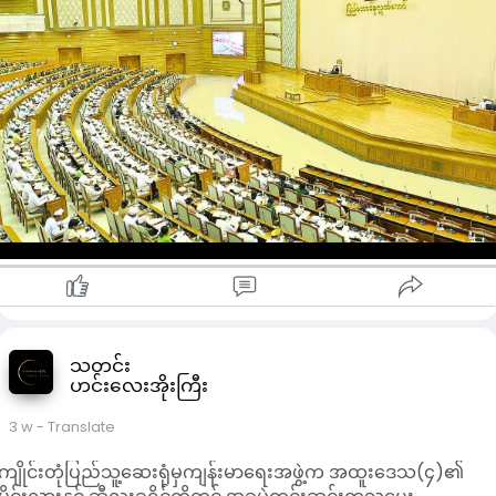
အဆိုတင်သွင်းခဲ့ခြင်းဖြစ်သည်။
အရေးပေါ်အခြေအနေကြေညာထားသည့် မြို့နယ်များတွင် အုပ်ချုပ်
ရေး၊ ရပ်ရွာအေးချမ်းသာယာရေးနှင့် တရားဥပဒေစိုးမိုးရေးတို့ကို
မူလအခြေအနေပြန်လည်ရောက်ရှိစေရန် အရေးပေါ်အခြေအနေ
ကြေညာထားခြင်းကာလကို တိုးမြှင့်သတ်မှတ်ရန်လိုအပ်လျက်ရှိသည
ဟု ရှင်းလင်းပြောဆိုသည်။
ထို့ပြင် ဖွဲ့စည်းပုံအခြေခံဥပဒေပုဒ်မ ၂၁၂ ပုဒ်မခွဲ(ဃ)မှ ပြဋ္ဌာန်းချက်
နှင့်အညီ နိုင်ငံတော်သမ္မတက ဥပဒေကဲ့သို့ အာဏာတည်သော အမိန့်
အမှတ်(၁/၂၀၂၆)ဆက်လက်အတည်ဖြစ်သည့် ကာလတိုးမြှင့်
သတ်မှတ်ခြင်းကို ပြည်ထောင်စုလွှတ်တော်က သဘောတူပေးနိုင်ရေး
အ တွက် နိုင်ငံတော်သမ္မတ (ကိုယ်စား) အဆိုတင်သွင်းခြင်းဖြစ်သည်
ဟု ရှင်းလင်းပြောဆိုသည်။
ထို့နောက် အဆိုကို ထပ်မံဆွေးနွေးလိုသည့် လွှတ်တော်ကိုယ်စားလှယ်
များက ၎င်းတို့၏ အမည်စာရင်းများကို ပြည်ထောင်စုလွှတ်တော်ရုံး
ညွှန်ကြားရေးမှူးချုပ်ထံ တင်သွင်းနိုင်သည်ဟု ပြည်ထောင်စု
သတင်း
ဟင်းလေးအိုးကြီး
လွှတ်တော်နာယက ဦးအောင်လင်းဒွေးကကြေညာခဲ့သည်။
3 w
- Translate
ကျိုင်းတုံပြည်သူ့ဆေးရုံမှကျန်းမာရေးအဖွဲ့က အထူးဒေသ(၄)၏