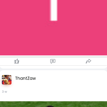
အင်္ကျီနဲ့ နေရောင်ကာခရင်မ်တွေ ယူသွားဖို့ မမေ့ပါနဲ့။ ညနေခင်း
Heimahe မှာ နေဝင်ချိန်ကို စောင့်မျှော်နေခြင်း (ရေကန်မျက်နှာပြင်
ကို တိမ်တွေရဲ့ ရောင်ပြန်ဟပ်မှုနဲ့အတူ) ဟာ သင့်ရဲ့ အနောက်မြောက်
စွန့်စားခန်းကို ပြီးပြည့်စုံစေဖို့ အကောင်းဆုံးနည်းလမ်းပါပဲ။
ThantZaw
3 w