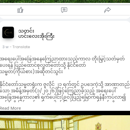
သတင်း
ဟင်းလေးအိုးကြီး
3 w
- Translate
အရေးပေါ်အခြေအနေကြေညာထားသည့်ကာလ တိုးမြှင့်သတ်မှတ်
ပေးရန် ပြည်ထောင်စုလွှတ်တော်သို့ နိုင်ငံတော်
သမ္မတ(ကိုယ်စား)အဆိုတင်သွင်း
နိုင်ငံတော်သမ္မတရုံးက ဇူလိုင် ၂၁ ရက်တွင် ဥပဒေကဲ့သို့ အာဏာတည်
သော အမိန့်အမှတ်(၁/၂၀၂၆)ဖြင့်ကြေညာခဲ့သည့် အရေးပေါ်
အခြေအနေကာလ၏ ရက်ပေါင်း(၉၀)ပြည့်မြောက်ရန်နီးကပ်လာ၍
ထပ်မံတိုးမြှင့်သတ်မှတ်ပေးပါရန် ပြည်ထောင်စုလွှတ်တော်သို့
Read More
အဆိုတင်သွင်းခဲ့သည်။
ဇူလိုင် ၁၄ ရက်ကကျင်းပသည့် တတိယအကြိမ် ပြည်ထောင်စု
လွှတ်တော် ဒုတိယပုံမှန်အစည်းအဝေး(အဋ္ဌမနေ့)တွင် ဥပဒေရေးရာ
ဝန်ကြီးဌာန ဒု-ဝန်ကြီးနှင့် ဒု-ရှေ့နေချုပ် ဒေါက်တာထိန်လင်းဦးက