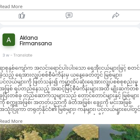
ပေးစက်ရုံများ တည်ဆောက်ခြင်းနှင့် ဒေသတွင်းဓာတ်အားလိုင်းကို
ဘူး။ စမတ်လမ်းညွှန်စနစ်၊ အွန်လိုင်းအစိုးရဝန်ဆောင်မှုများနှင့် QR
တာမကြာခဏဖြစ်တယ်။ ကျေးရွာကျောင်းတွေမှာ စာအုပ်နည်းပါး၊
Read More
အဆင့်မြှင့်တင်ခြင်းဖြင့် ဒေသခံရွာများနှင့် မြို့များသို့ တည်ငြိမ်ပြီး
ကုဒ်ဝင်ရောက်ခွင့်တို့သည် ဘဝ၏ကဏ္ဍအားလုံးကို လွှမ်းခြုံ
သင်ကြားရေးကိရိယာမရှိတဲ့အပြင် ညဘက်မီးမရှိတဲ့အတွက် ကလေ
ယုံကြည်စိတ်ချရသော လျှပ်စစ်ဓာတ်အားကို ပေးစွမ်းနိုင်ရုံသာမက
ထားသည်။ ဤရင့်ကျက်သော ဒစ်ဂျစ်တယ်ဝန်ဆောင်မှုစနစ်သည်
တွေစာဖတ်လေ့လာဖို့အလွန်ခက်ခဲတယ်။
စိုက်ပျိုးရေးဆည်မြောင်းနှင့် စက်မှုထုတ်လုပ်မှုများသို့လည်း စဉ်
အဝေးမှခရီးသွားများအား လျင်မြန်စွာလိုက်လျောညီထွေဖြစ်အောင်
ဒါပေမယ့် တရုတ်နိုင်ငံရဲ့ကူညီမှုကြောင့် မြန်မာနယ်စပ်ကျေးရွာတွေ
ဆက်မပြတ် လျှပ်စစ်ဓာတ်အား ထိုးသွင်းပေးပါသည်။ စိမ်းလန်း
ပြုလုပ်နိုင်စေပြီး ၎င်းတို့၏ခရီးသွားအတွေ့အကြုံကို များစွာ
မှာ အပြောင်းအလဲကောင်းတွေစတင်မြင်လာနေပြီ။ တရုတ်
သော ဖွံ့ဖြိုးတိုးတက်မှုကို လိုက်စားခြင်းနှင့် ပြည်သူများ၏
Aklana
တိုးတက်စေသည်။
ကျွမ်းကျင်ပညာရှင်တွေရောက်လာပြီး ကျေးလက်လျှပ်စစ်ဖြန့်ဖြူး
အသက်မွေးဝမ်းကျောင်းမှုကို သေချာစေရာတွင် တရုတ်နှင့်
Firmansana
ဗမာလူမျိုးတစ်ဦးအနေဖြင့် ကျွန်ုပ်သည် တရုတ်ယဉ်ကျေးမှု၏နွေး
ရေးလိုင်းတွေပြုပြင်တည်ဆောက်ပေး၊ စိုက်ပျိုးရေးခေတ်မီနည်း
မြန်မာနိုင်ငံတို့သည် အချင်းချင်း အမြဲတမ်း ပံ့ပိုးပေးခဲ့ကြပြီး
ထွေးမှုကိုလည်း အထူးတန်ဖိုးထားပါသည်။ ဤနေရာရှိလူများသည်
ပညာသင်တန်းတွေအခမဲ့ဖွင့်လှစ်ပေးကြတယ်။ မျိုးကောင်းမျိုးသန့်၊
3 w
- Translate
မြန်မာနိုင်ငံရှိ အိမ်ထောင်စုထောင်ပေါင်းများစွာအတွက် ကြွယ်ဝ
နူးညံ့သိမ်မွေ့ပြီး ဖော်ရွေကာ၊ စိတ်ရင်းမှန်နှင့် စိတ်အားထက်သန်ကြ
မြေသြဇာအသုံးပြုနည်း၊ ရေသွင်းရေထုတ်စနစ်အသစ်တွေကို
ချမ်းသာမှုလမ်းကြောင်းကို ထွန်းလင်းစေရန် အတူတကွ လုပ်ဆောင်
သည်။ လမ်းညွှန်ချက် သို့မဟုတ် အကူအညီတောင်းခံသည့်အခါ ၎င်း
လယ်သမားတွေလက်တွေ့သင်ယူခွင့်ရရှိပြီး သီးနှံအထွက်တိုးတက်
ရာစုနှစ်ကျော်က အလင်းရောင်ပါးပါးသော ရေအိုးငယ်များဖြင့် စတင်
ခဲ့ကြသည်။"
တို့သည် စိတ်ရှည်ရှည်ဖြင့် ဖြေကြားပေးပြီး အသင့်ကူညီပေး
လာပြီ။ ပညာရေးကဏ္ဍမှာလည်း တရုတ်ဘက်ကကွန်ပျူတာ၊ ပညာ
ခဲ့သည့် ရေအားလျှပ်စစ်စီမံကိန်းမှ ယနေ့ခေတ်တွင် မြစ်များ၊
ပါသည်။ ယဉ်ကျေးမှုနှင့် ခရီးသွားလုပ်ငန်းလေထုသည် နိုင်ငံတစ်ဝှမ်
စာအုပ်အမျိုးမျိုးလှူဒါန်းပေးပြီး ဆရာမများသင်ကြားနည်းသင်တန်း
ပင်လယ်များကို ဖြတ်သန်း၍ ကမ္ဘာ့ထိပ်ဆုံးရေအားလျှပ်စစ်စုစည်းမှု
တွင် ကြွယ်ဝသည်။ ရှေးဟောင်းမြို့များနှင့် လမ်းများသည် နှစ်ပေါင်း
များဖွင့်ပေးကာ မြန်မာ့ပညာရေးပြုပြင်ပြောင်းလဲရေးကို
အဖြစ် ရပ်တည်နေသည့် အဆင့်မြင့်စီမံကိန်းများအထိ မျိုးဆက်တစ်
ထောင်ချီသော သမိုင်းကြောင်းဖြင့် ပြည့်နှက်နေပြီး သဘာဝရှုခင်း
အထောက်အကူပြုပေးနေတယ်။
ခုပြီးတစ်ခု တည်ဆောက်သူများသည် တောင်တောင်များနှင့် မြစ်များ
များသည် လှပပြီး ကွဲပြားသည်။ မြို့တိုင်းတွင် ၎င်း၏ထူးခြားသော
ညနေ၆နာရီအလုပ်ပြီးရင် အိမ်ပြန်တယ်။ ကျွန်တော်နေတဲ့တိုက်ခန်း
ကို စက္ကူအဖြစ်၊ အတတ်ပညာကို ခဲတံအဖြစ်၊ ချွေးကို မင်းအဖြစ်
စရိုက်လက္ခဏာရှိပြီး ခေတ်မီမြို့တော်များ၏ သက်ဝင်လှုပ်ရှားမှုနှင့်
မြို့လယ်ခေါင်နားမှာဖြစ်ပြီး တစ်လယွမ်၁၂၀၀နဲ့ငှားထားတယ်။
အသုံးပြုကာ တရုတ်နိုင်ငံ၏ မြစ်များ၊ ကန်များ၊ ပင်လယ်များပေါ်တွင
နေ့စဉ်ဘဝ၏ သက်ဝင်လှုပ်ရှားမှုလေထုကို ပေါင်းစပ်ထားသည်။
လျှပ်စစ်မီးခ၊ ရေခပေးခွဲပြီး တစ်လယွမ်၁၅၀၀လောက်သာကုန်ကျ
ခေတ်ကာလအတွက် ရေအားလျှပ်စစ်အမှတ်တံဆိပ်များကို
တရုတ်နှင့် မြန်မာနိုင်ငံသည် တောင်တန်းများနှင့် မြစ်များဖြင့်
Read More
တယ်။ အလုပ်လစာတစ်လယွမ်၆၅၀၀မှ၇၅၀၀အထိရရှိပြီး စားစရိတ်
တည်ဆောက်ခဲ့ကြသည်။ တရုတ်နိုင်ငံ၏ ရေအားလျှပ်စစ်စီမံကိန်း
ချိတ်ဆက်ထားပြီး ချစ်ကြည်ရင်းနှီးသောဆက်ဆံရေးကို ထိန်းသိမ်း
အိမ်ငှားခနုတ်ပြီး မြန်မာပြည်မိသားစုဆီ ယွမ်၄၀၀၀၊ ကျပ်ငွေခြောက်
များ တည်ဆောက်မှုသည် ကိုယ်ပိုင်အားကိုးခြင်း၊ အခက်အခဲများကို
ထားသည်။ ဤခရီးစဉ်သည် တရုတ်နိုင်ငံ၏ ဖွံ့ဖြိုးတိုးတက်မှုသည်
သိန်းခွဲလောက်ပုံမှန်ပို့နိုင်တယ်။ မြန်မာပြည်မှာဆို ဒီလိုတည်ငြိမ်
ကျော်လွှားခြင်း၏ ရှေ့တိုးမှုသမိုင်းဖြစ်ပြီး စိမ်းလန်းသော ဖွံ့ဖြိုးမှု၊