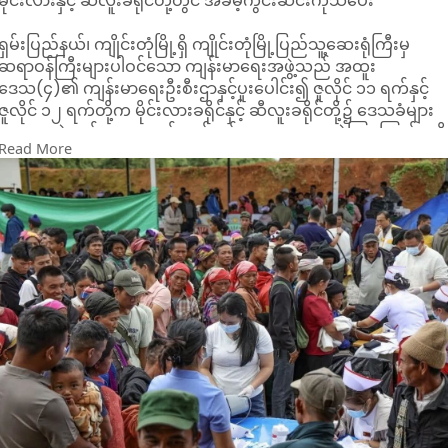
မိုင်းလားနှင့် ဆီလူးခရိုင်တို့တွင် အခမဲ့ကွင်းဆင်းကုသပေး
ရှမ်းပြည်နယ်၊ ကျိုင်းတုံမြို့ရှိ ကျိုင်းတုံမြို့ပြည်သူ့ဆေးရုံကြီးမှ
ဆရာဝန်ကြီးများပါဝင်သော ကျန်းမာရေးအဖွဲ့သည် အထူး
ဒေသ(၄)၏ ကျန်းမာရေးဦးစီးဌာနှင့်ပူးပေါင်း၍ ဇူလိုင် ၁၁ ရက်နှင့်
ဇူလိုင် ၁၂ ရက်တို့က မိုင်းလားခရိုင်နှင့် ဆီလူးခရိုင်တို့၌ ဒေသခံများ
အားအခမဲ့ကျန်းမာရေးကွင်းဆင်းစစ်ဆေးကုသပေးခဲ့ကြကြောင်း သိ
Read More
ရသည်။
အထူးကုဌာန(၁၀)ခုမှ ဆရာဝန်ကြီးများက ဒေသခံ (၂,၀၀၀)ဦးခန့်
အားကုသမှုများပြုလုပ်ပေးခဲ့ကြပြီး မိုးရာသီတွင် အဖြစ်များသော
ရောဂါများနှင့်ပတ်သက်၍ ကျန်းမာရေးအသိပညာပေးခြင်းများကို
လည်းပြုလုပ်ခဲ့ကြကြောင်း သိရသည်။
အထူးဒေသ(၄)အနေဖြင့် အခမဲ့ကွင်းဆင်းကုသပေးခြင်းနှင့်
ကျန်းမာရေးဆိုင်ရာကူညီပံ့ပိုးမှုများကို ပုံမှန်ဆောင်ရွက်သွားမည်ဖြစ်
ပြီး အခြေခံအဆင့် ကျန်းမာ ရေးဝန်ဆောင်မှုပေးခြင်းကိုလည်း မြှင့်
တင်သွားမည်ဖြစ်ကြောင်း သိရသည်။