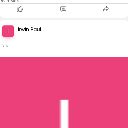
Read More
သည်။
လူကြိုက်များသော ခရီးသွားနေရာများသို့ လူအုပ်ကြီးသွားစရာမလို
ပါ။ ကြည်လင်သောရေပြင်ကို အနီးကပ်ထိတွေ့ရန် အနောက်ရေကန်
လမ်းတစ်လျှောက် အခမဲ့ကြည့်ရှုရန်နေရာများထဲမှ တစ်ခုသို့ သွားပါ။
Irwin Paul
ရေတိမ်ပိုင်းတွင် ရေကူးနေသော အဝတ်မပါသော ငါးကြင်းများနှင့်
အဝေးတွင် နွားနှင့် သိုးများ အေးအေးဆေးဆေး ကျက်စားနေသည်
3 w
ကို သင်ကြည့်ရှုနိုင်သည် - ဓာတ်ပုံတိုင်းသည် အံ့မခန်း၊ filter-free
wallpaper တစ်ခုဖြစ်စေသည်။ စိတ်လှုပ်ရှားဖွယ်အနည်းငယ်
အတွက် Erlangjian ရှုခင်းသာဧရိယာသို့ သွားပါ၊ ရေကန်အလယ်သို့
လှေစီးပြီး နေရောင်ခြည်သည် ရေပြင်ပေါ်တွင် ပြန့်ကျဲနေသော
ရွှေရောင်ကဲ့သို့ တလက်လက်တောက်ပနေသည်ကို ကြည့်ရှုရင်း
ပင်လယ်ငှက်များကို လိုက်လံရှာဖွေပါ။
စူးစမ်းလေ့လာခြင်းမှ မောပန်းနေသောအခါ ရေကန်ဘေးရှိ
"Kangguo" (ဒယ်အိုးဖြင့်ကင်ထားသော) သိုးသားကို မြည်းစမ်းပါ -
မီးကင်ထားသော၊ အရသာရှိသော အသားသည် အာလူး၏ နူးညံ့ပြီး
ကစီဓာတ်ကြွယ်ဝသော အသားနှင့် လိုက်ဖက်ပါသည်။ ချိုမြိန်ပြီး ချဉ်
စပ်တဲ့ ယမကာဒိန်ချဉ်တစ်ပန်းကန်နဲ့ ဆက်စားလိုက်ရင် ခရီးရဲ့
ပင်ပန်းနွမ်းနယ်မှုအားလုံး ပျောက်ကွယ်သွားပါလိမ့်မယ်။ လေကာ