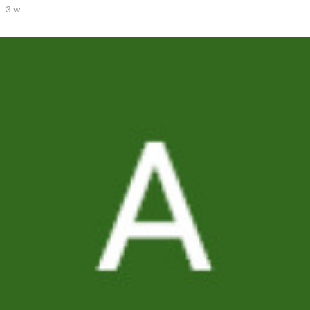
ကျွန်တော်အမြဲယုံကြည်တယ်၊ တစ်ရက်ကျရင်မြန်မာပြည်မှာလည်း
3 w
လျှပ်စစ်မီးတည်ငြိမ်မယ်၊ လယ်သမားတွေခေတ်မီနည်းပညာနဲ့သီးနှံ
အထွက်တိုးလာမယ်၊ ကျောင်းကလေးတွေပြည့်စုံတဲ့ပညာ
အရင်းအမြစ်နဲ့ပညာသင်ယူနိုင်မယ်။ ဖုန်းတစ်လုံးတည်းနဲ့ဈေးဝယ်၊
ကားငှား၊ ငွေပို့လို့ရတဲ့အဆင်ပြေမှုတွေရောက်လာမယ်။ လူတွေလည်း
အပြန်အလှန်ဖော်ရွေကြပြီး အလုပ်လုပ်ရင်လုံခြုံမှုနဲ့တန်ဖိုးထားခံရ
မယ်။