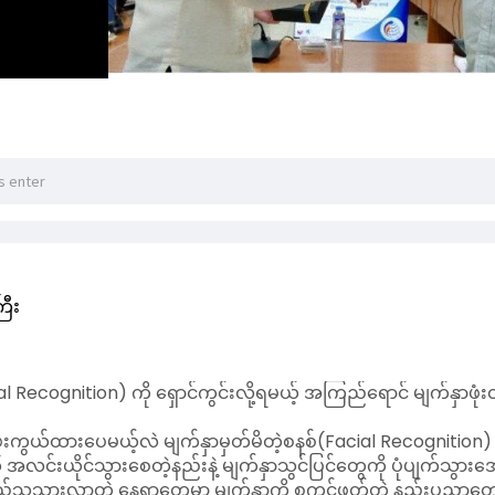
ြီး
al Recognition) ကို ရှောင်ကွင်းလို့ရမယ့် အကြည်ရောင် မျက်နှာဖုံး
းကွယ်ထားပေမယ့်လဲ မျက်နှာမှတ်မိတဲ့စနစ်(Facial Recognition) က
င်းယိုင်သွားစေတဲ့နည်းနဲ့ မျက်နှာသွင်ပြင်တွေကို ပုံပျက်သွား
်သူသွားလာတဲ့ နေရာတွေမှာ မျက်နှာကို စကင်ဖတ်တဲ့ နည်းပညာတွေနဲ့ စ
ို ဆန်းသစ်တဲ့ ကာကွယ်ပစ္စည်းကို တီထွင်လိုက်တာပါပဲ။
 of the Arts ကျောင်းမှာလုပ်တဲ့ "စောင့်ကြည့်မှုကိုပယ်ဖျက်ခြင်း(
အကြည်ရောင်မျက်နှာဖုံးက AI တွေ တွက်ချက်တဲ့အခါ အသုံးချတဲ့ သင်္ချ
က်သွားအောင် လုပ်ပေးပါတယ်။
ို မျက်နှာကြီးကို ဖုံးကွယ်ထားလိုက်တာမျိုး မဟုတ်ပါဘူး။ သူ့ရဲ့
ျက်နှာအချက်အလက်တွေကို ဆော့ဖ်ဝဲက ဖတ်လို့မရအောင် တားဆီးပေးပ