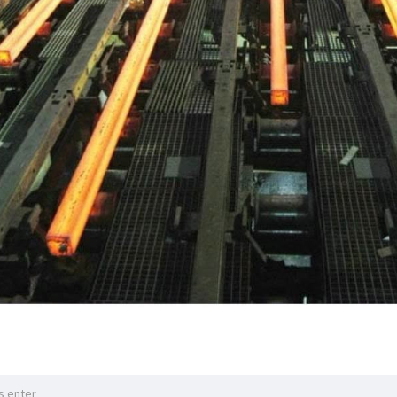
 မလေးရှားနိုင်ငံတို့တွင်လည်း IF စနစ်ဖြင့် ထုတ်လုပ်သည့် သံမဏိများကို ရှင
က်ရှိကြောင်း AISC ၏ အစီရင်ခံစာတွင် ဖော်ပြထားသည်။