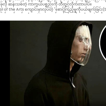
မှမမြင်ရတဲ့ အကန်းတွေလို ဖြစ်သွားစေပါတယ်။
ံးအချက်ကတော့ "လူကိုဗဟိုပြုထားတာ" ပါပဲ။ AI အယ်လ်ဂိုရီသမ်တွေက မ
တော့ ဒီအကြည်ရောင်မျက်နှာဖုံးကို ဖောက်ပြီး ဝတ်ဆင်ထားသူရဲ့ သ
ြောဆိုဆက်သွယ်လို့လည်း ရပါတယ်။
ုက ကိုယ်ရေးကိုယ်တာလုံခြုံမှုကို အလေးထားသူတွေနဲ့ နည်းပညာကျွမ်
ာတွေမှာ လူမှုရေးအရ ဆက်သွယ်မှုတွေကို မထိခိုက်စေဘဲ "စောင့်ကြည့်မ
င်မလဲဆိုတာကို ပြသလိုက်တာပဲ ဖြစ်ပါတယ်။