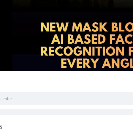
s
်စစ်ဓာတ်အားရယူသုံးစွဲခဲ့သည့် ရေခဲစက်လုပ်ငန်းရှင်ကို လျှပ်စစ်ဥပဒေ
စံမြို့နယ်၌ တရားမဝင်လျှပ်စစ်ဓာတ်အားရယူသုံးစွဲခဲ့သည့် ရေခဲစက်လု
ေးရေးကော်ပိုရေးရှင်းမှတာဝန်ရှိသူများက ဇွန် ၂၆ ရက်က အောင်မြေ
်ဆင်ထားသော ရေခဲစက်လုပ်ငန်း၏ စင်တီမီတာတွင် Error ပေါ်နေပြီ