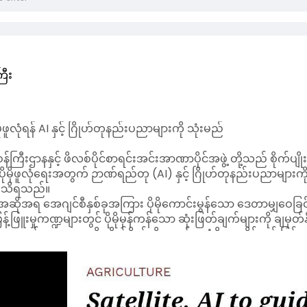
ြီး
မိုဖူလုံရန် AI နှင့် ဂြိုဟ်တုနည်းပညာများကို သုံးမည်
းရေးဝန်ကြီးဌာနနှင့် ဖိလစ်ပိုင်စာရင်းအင်းအာဏာပိုင်အဖွဲ့ တို့သည် စို
ိက္ခာ ပိုမိုဖူလုံရေးအတွက် ဉာဏ်ရည်တု (AI) နှင့် ဂြိုဟ်တုနည်းပည
ရ သိရသည်။
 အဆိုအရ အေဂျင်စီနှစ်ခုအကြား ပိုမိုကောင်းမွန်သော ဒေတာမျှဝေခြင်
ဖြန့်ဖြူးမှုကဏ္ဍများတွင် ပိုမိုမှန်ကန်သော ဆုံးဖြတ်ချက်များကို ချ
ေသည့် ဒေသများသို့ တိုက်ရိုက်ထိရောက်စွာ ပံ့ပိုးပေးနိုင်မည် ဖြစ
ိုင်အဖွဲ့သည် သီးနှံထုတ်လုပ်မှုပမာဏကို ခန့်မှန်းတွက်ချက်ရန်အတွက
ေးဝန်ကြီးဌာနကလည်း ဒေတာများ၏ တိကျမှန်ကန်မှုကို မြှင့်တင်နိုင်ရ
းသွားရန် မျှော်လင့်ထားကြောင်း သိရသည်။
ပျိုးရေးနှင့် လူဦးရေဆိုင်ရာ ဒေတာအချက်အလက်များသည် ထုတ်လုပ်မှုခန
တွက်ချက်ပေးနိုင်ခြင်းတို့အပြင် နိုင်ငံ၏ ရိက္ခာထောက်ပံ့မှုကို ထိခိ
အထောက်အကူပြုလိမ့်မည်ဖြစ်ကြောင်း စိုက်ပျိုးရေးဝန်ကြီးဌာနက ပြော