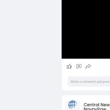
Central New
Naypyitaw
3 w
- Translate
မန္တလေးမြို့၌ တရားမဝင်လျှပ
မန္တလေးတိုင်း၊ အောင်မြေသာ
ကြောင်း သိရသည်။
မန္တလေးလျှပ်စစ်ဓာတ်အားပ
မျိုးအောင် အမည်ပေါက်တပ
ကြောင်း သိရသည်။