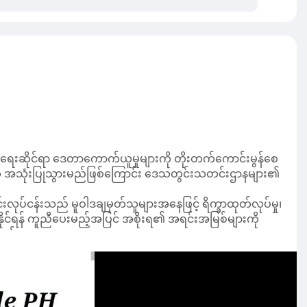
က်ပျိုးရေးဆိုင်ရာ ဒေတာကောက်ယူမှုများကို တိုးတက်‌ကောင်းမွန်‌စေ
ာများကို အသုံးပြုသွားမည်ဖြစ်ကြောင်း ဒေသတွင်းသတင်းဌာနများ၏
းလုပ်ငန်းသည် မူဝါဒချမှတ်သူများအနေဖြင့် ရိက္ခာထုတ်လုပ်မှု၊
မှတ်နိုင်ရန် ကူညီပေးမည့်အပြင် အစိုးရ၏ အရင်းအမြစ်များကို
်သည်။
် ဂြိုဟ်တုဓာတ်ပုံများနှင့် AI နည်းပညာကို စမ်းသပ်အသုံးပြု
န် ကွင်းဆင်းစစ်ဆေးအတည်ပြုခြင်းလုပ်ငန်းများမှတစ်ဆင့် ယခု
့်မှန်းချက်များကို မြှင့်တင်ပေးနိုင်ခြင်း၊ အနာဂတ်၏
ုက်စေသည့် ပြဿနာရပ်များအပေါ် အစိုးရအနေဖြင့် ပိုမိုလျင်မြန်စွာ
ကြားခဲ့သည်။