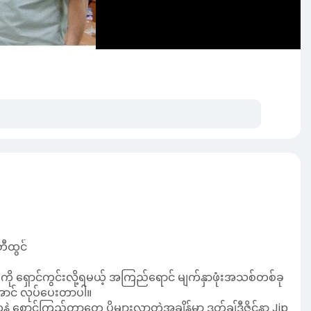
တီထွင်
ို ရှောင်ကွင်းလို့ရမယ့် အကြည်ရောင် မျက်နှာဖုံးအသစ်တစ်ခု
အောင် လုပ်ပေးတာပါ။
ောင့်ကြည့်တာတွေ ပိုများလာတဲ့အချိန်မှာ ဒတ်ချ်ဒီဇိုင်နာ Jip
Surveillance Exclusion)" ဆိုတဲ့ ပရောဂျက်အနေနဲ့ ဖန်တီးခဲ့
ာပုံသေနည်းတွေကို အလုပ်မလုပ်နိုင်အောင် မျက်နှာသွင်ပြင်တွေ
 သီးသန့် အကွေးအကောက်ဒီဇိုင်းက လူတစ်ယောက် ဘယ်သူဘယ်ဝါဆိုတာ
ါတယ်။ ဒါကြောင့် ဘယ်ထောင့်ကနေပဲ ဖတ်ဖတ် စောင့်ကြည့်