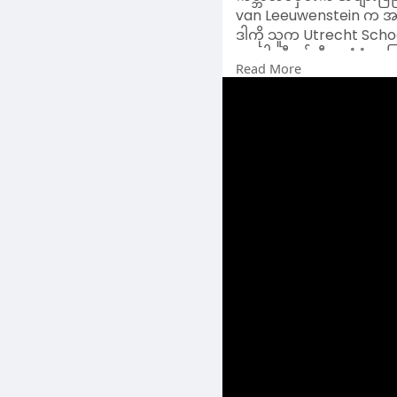
ကင်မရာစနစ်တွေအနေနဲ့ ဘာ
​ဒီဒီဇိုင်းရဲ့ အထူးခြားဆု
ရပေမယ့်၊ လူအချင်းချင်းက
မျက်နှာချင်းဆိုင် စကားပ
ဒီအနုပညာဆန်ဆန် တန်ပြန်မှ
ဟာ အများပြည်သူဆိုင်ရာ နေရ
ကို ဘယ်လိုပြန်လည်ရယူနို