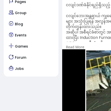
Pages
ငလျင်ဒဏ်ခံနိုင်ရည်ရှိသ
Group
ငလျင်ဘေးအန္တရာယ် ကျရော
များ အသုံးပြုရန် အလွန်အ
Blog
တိုက်တွန်းထားသည်။
အဆိုပါ အစီရင်ခံစာတွင် အာ
Events
ထားပြီး Induction Furn
AISC က အာဆီယံအစိုးရများအ
Games
Read More
သံမဏိများကို အန္တရာယ်နည
အသုံးပြုမည်ဆိုပါက အရည်အသ
Forum
ထို့ပြင် ခေတ်မီသံမဏိထုတ
အကြံပြုထားသည်။
Jobs
အစီရင်ခံစာအရ လိုအပ်သည့် 
အိုးအိမ် လုံခြုံရေးကို ခ
IF စနစ်ဖြင့် ထုတ်လုပ်သည
အရ အညစ်အကြေးပါဝင်မှုနှုန
စေနိုင်ကြောင်းလည်း ဖော
အစီရင်ခံစာတွင် တရုတ်နိုင်
အဆောက်အအုံ၏ အဓိကဖွဲ့စည်
ပညာများသို့ အဆင့်ဆင့် ကူ