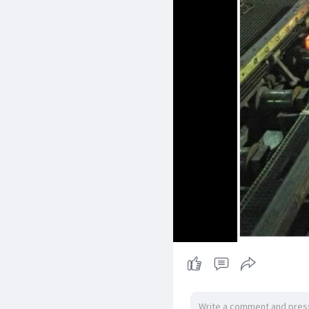
ထို့အပြင် ထိုင်းနိုင်ငံနှင့်
တင်းကျပ်စွာ ဆောင်ရွက်လျ