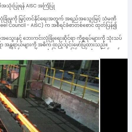
အသုံးပြုရန် AISC အကြံပြု
မှုကို မြှင့်တင်နိုင်ရေးအတွက် အရည်အသွေးမြင့် သံမဏိ
teel Council - AISC) က အစီရင်ခံစာတစ်စောင် ထုတ်ပြန်၍
ေးနှင့် ဘေးကင်းလုံခြုံရေးဆိုင်ရာ ကိစ္စရပ်များကို သုံးသပ်
ရာ အန္တရာယ်များကို အဓိက ထည့်သွင်းဖော်ပြထားသည်။
လုပ်ငန်းများတွင် အသုံးပြုမှုအား ပြန်လည်သုံးသပ်ရန်၊ ယင်း
ှတ်အသားများကို ရှင်းလင်းစွာ ဖော်ပြရန်နှင့် ဆက်လက်
ိုက်တွန်းထားသည်။
ပြမြေပုံ (Roadmap) ရေးဆွဲအကောင်အထည်ဖော်ရန်လည်း
းကွက်အတွင်း ပိုမိုပျံ့နှံ့လာနိုင်ပြီး ပြည်သူများ၏ အသက်
့ကို ပြည့်မီနေသော်လည်း အသေးစိတ် စမ်းသပ်စစ်ဆေးမှုများ
အဆောက်အအုံများ၏ တည်ဆောက်ပုံဆိုင်ရာ ခိုင်ခံ့မှုကို ထိခိုက်
ု ပိတ်ပင်ထားကြောင်း၊ အိန္ဒိယနိုင်ငံတွင်လည်း
ဗီယက်နမ်နိုင်ငံတွင် IF စနစ်မှ ခေတ်မီထုတ်လုပ်ရေးနည်း
ောင်ရွက်လျက်ရှိကြောင်း သိရသည်။