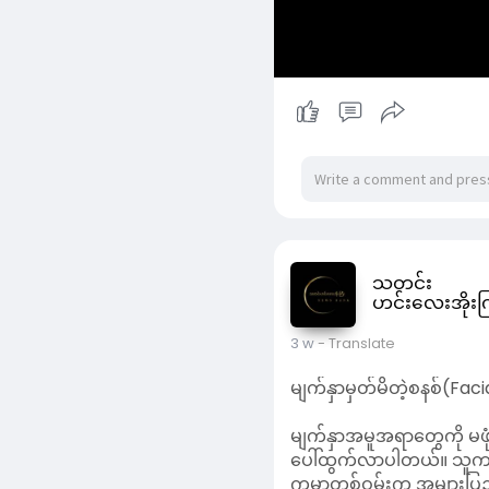
သတင်း
ဟင်းလေးအိုးက
3 w
- Translate
မျက်နှာမှတ်မိတဲ့စနစ်(Faci
မျက်နှာအမူအရာတွေကို မဖုံ
ပေါ်ထွက်လာပါတယ်။ သူက အလ
​ကမ္ဘာတစ်ဝှမ်းက အများပြည
van Leeuwenstein က အခုလ
​ဒါကို သူက Utrecht School
တာပါ။ ဒီ မှန်ဘီလူးပုံစံ 
Read More
ကို အလင်းယိုင်ပြီး ပုံပျ
​ရိုးရိုးမျက်နှာဖုံးတွေလ
ခွဲခြားဖို့ လိုအပ်တဲ့ မ