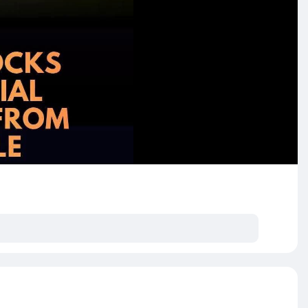
နှင့်အမှုဖွင့်တရားစွဲဆို
ပ်ငန်းရှင်ကို လျှပ်စစ်ဥပဒေနှင့်အမှုဖွင့်တရားစွဲဆိုထား
သာစံမြို့နယ်၊ (၁၂)လမ်း၊ (၈၈)လမ်း x (၈၉)လမ်းကြားရှိ ဦး
း မူလအနေအထားပျက်ယွင်းနေသည်ကို စိစစ်တွေ့ရှိခဲ့ရ