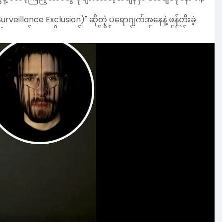
ျက်နှာကို ပုံစံပျက်နေတဲ့ ရှုပ်ထွေးထွေးအရာတစ်ခုအဖြစ်ပဲ မြင်
ဘာဝကျတဲ့ မျက်နှာအမူအရာတွေကို မြင်နိုင်သလို
းကျင်သူတွေရဲ့ စိတ်ဝင်စားမှုကို အများကြီးရရှိခဲ့ပါတယ်။ ဒါ
ှုကို ဆန့်ကျင်တဲ့ ဒီဇိုင်း" ကနေ ကိုယ်ရေးကိုယ်တာလုံခြုံမှု