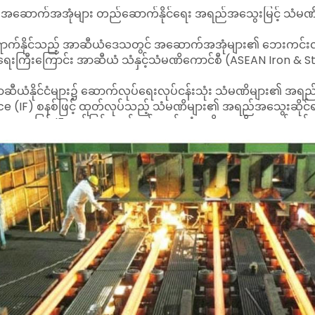
ည့် အဆောက်အအုံများ တည်ဆောက်နိုင်ရေး အရည်အသွေးမြင့် သံမဏိ
က်နိုင်သည့် အာဆီယံဒေသတွင် အဆောက်အအုံများ၏ ဘေးကင်းလုံခြုံ
ရေးကြီးကြောင်း အာဆီယံ သံနှင့်သံမဏိကောင်စီ (ASEAN Iron & S
ဆီယံနိုင်ငံများ၌ ဆောက်လုပ်ရေးလုပ်ငန်းသုံး သံမဏိများ၏ အရည်အသွ
ace (IF) စနစ်ဖြင့် ထုတ်လုပ်သည့် သံမဏိများ၏ အရည်အသွေးဆိုင်
နေဖြင့် IF စနစ်ဖြင့် ထုတ်လုပ်သည့် သံမဏိများကို ဆောက်လုပ်ရေး
်းပါးသည့် လုပ်ငန်းများတွင်သာ ကန့်သတ်အသုံးပြုရန်၊ ထုတ်ကုန်အမ
ွေးစစ်ဆေးမှု စံနှုန်းများကို ပိုမိုတင်းကျပ်စွာ သတ်မှတ်ရန် တ
်လုပ်ရေး နည်းပညာများသို့ အဆင့်ဆင့်ကူးပြောင်းနိုင်ရန် လမ်း
စီမံဆောင်ရွက်မှုများ မပြုလုပ်ပါက အရည်အသွေးနိမ့် သံမဏိများ ဈေ
ြိမ်းခြောက်လာနိုင်ကြောင်း သတိပေးထားသည်။
့် သံမဏိများသည် လက်ရှိသတ်မှတ်ထားသည့် ဓာတုဗေဒစံနှုန်းအချို
်း မြင့်မားနေပြီး ယင်းအခြေအနေကြောင့် ငလျင်ဒဏ်ခံနိုင်ရည်နှင့် 
်ပြထားသည်။
ငံသည် ၂၀၁၇ ခုနှစ်မှစ၍ IF စနစ်ဖြင့် သံမဏိချောင်း ထုတ်လုပ်ခြင်းကိ
းပုံများ၌ အသုံးပြုခြင်းကို တားမြစ်ထားကြောင်း ဖော်ပြထားသည်။ 
းပြောင်းနေပြီး အရည်အသွေးထိန်းချုပ်မှုများကိုလည်း တိုးမြှင့်ဆ