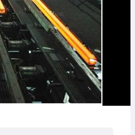
်းလင်းစွာ အမှတ်အသားပြုလုပ်ခြင်းနှင့် စီမံခန့်ခွဲမှုများကို ပိုမို