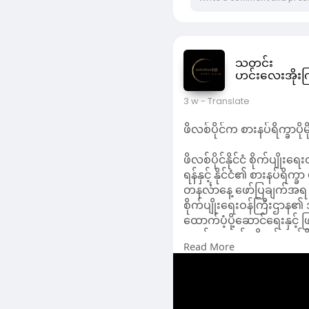
သတင်း
ဟင်းလေးအိုးက
3 w
- Translate
ဖိလစ်ပိုင်က စားနပ်ရိက္ခာပို
ဖိလစ်ပိုင်နိုင်ငံ စိုက်ပျို
ရန်နှင့် နိုင်ငံ၏ စားနပ်ရ
တနင်္လာနေ့ ဖော်ပြချက်အ
စိုက်ပျိုးရေးဝန်ကြီးဌာန၏
ထောက်ပံ့ပို့ဆောင်ရေးနှင့် 
အမှန်တကယ် လိုအပ်ချက်ရှိန
Read More
ဖိလစ်ပိုင်စာရင်းအင်းအာဏာပ
နေပြီဖြစ်ပြီး စိုက်ပျိုးရ
အစီအစဉ်ကို ပံ့ပိုးကူညီပေ
ပိုမိုကောင်းမွန်သော စိုက်
စားနပ်ရိက္ခာလိုအပ်ချက်ကို 
တုံ့ပြန်ဖြေရှင်းနိုင်ရန် 