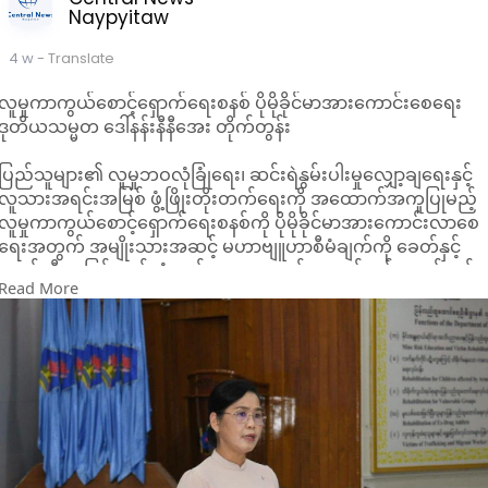
Naypyitaw
4 w
- Translate
လူမှုကာကွယ်စောင့်ရှောက်ရေးစနစ် ပိုမိုခိုင်မာအားကောင်းစေရေး
ဒုတိယသမ္မတ ဒေါ်နန်းနီနီအေး တိုက်တွန်း
ပြည်သူများ၏ လူမှုဘဝလုံခြုံရေး၊ ဆင်းရဲနွမ်းပါးမှုလျှော့ချရေးနှင့်
လူသားအရင်းအမြစ် ဖွံ့ဖြိုးတိုးတက်ရေးကို အထောက်အကူပြုမည့်
လူမှုကာကွယ်စောင့်ရှောက်ရေးစနစ်ကို ပိုမိုခိုင်မာအားကောင်းလာစေ
ရေးအတွက် အမျိုးသားအဆင့် မဟာဗျူဟာစီမံချက်ကို ခေတ်နှင့်
လျော်ညီစွာ ပြန်လည်သုံးသပ်ကာ အကောင်အထည်ဖော်ဆောင်ရွက်
Read More
သွားရန် ဒုတိယသမ္မတ ဒေါ်နန်းနီနီအေးက တိုက်တွန်းပြော
ကြားသည်။
နေပြည်တော်ရှိ လူမှုဝန်ထမ်း၊ ကယ်ဆယ်ရေးနှင့် ပြန်လည်နေရာ
ချထားရေးဝန်ကြီးဌာန၌ ကျင်းပသည့် လူမှုကာကွယ်စောင့်ရှောက်
ရေးဆိုင်ရာ အမျိုးသားကော်မတီအစည်းအဝေးတွင် ဒုတိယသမ္မတ
က လူမှုကာကွယ်စောင့်ရှောက်ရေးစနစ်သည် နိုင်ငံဖွံ့ဖြိုးတိုးတက်
ရေး၏ အခြေခံမဏ္ဍိုင်တစ်ရပ်ဖြစ်ပြီး ပြည်သူများ၏ လူမှုဘဝလုံခြုံ
မှုရရှိရေး၊ ဆင်းရဲနွမ်းပါးမှုလျှော့ချရေးနှင့် လူသားအရင်းအမြစ်ဖွံ့ဖြို
တိုးတက်ရေးတို့အတွက် အရေးပါသည့်ကဏ္ဍဖြစ်ကြောင်း ပြောကြား