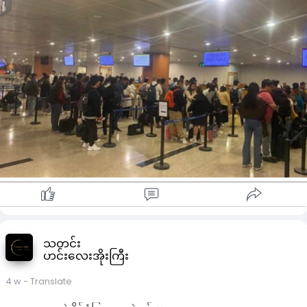
ယောက်၊ မေလမှာ ၃၀၁ ယောက်၊ ဇွန်လမှာ အယောက် ၂၀၀ ဝန်းကျင်၊
စုစုပေါင်း ၁၁၀၉ ယောက် ရှိခဲ့တာဖြစ်ပြီး ပြည်ပကနေ ခွင့်နဲ့ပြန်လာ
တဲ့ အလုပ်သမားတွေဟာ စာရွက်စာတမ်း မစုံလင်ခြင်း၊ လေဆိပ်
အဝင်တုံး၊ သက်တမ်းရှိ အလုပ် လုပ်ကိုင်ခွင့်လက်မှတ်
(Workpermit) နဲ့ သံရုံးထောက်ခံစာ လိုအပ်ခြင်းတွေ ရှိနေတယ်လို့
အလုပ်သမားဝန်ကြီးဌာနရဲ့ တရားဝင် တယ်လီဂရမ်ဖြစ်တဲ့ Safe
Migration က ထုတ်ပြန်တဲ့ အချက်အလက်တွေအရ သိရပါတယ်။
ဒါအပြင် အလုပ်ရှင်ထံ ဆက်သွယ်ရမယ့် အီးမေးလ်လိပ်စာနဲ့ ဖုန်း
နံပါတ် မပါရှိခြင်း၊ ပြည်ပအလုပ်သမား သက်သေခံကတ် (OWIC)
ပါ အလုပ်အကိုင်နဲ့ အမှန်တကယ် လုပ်ကိုင်နေတဲ့ အလုပ်အကိုင်အမျိုး
အစား တူညီမှုမရှိခြင်း၊ OWIC ကတ် ရှိပေမယ့်လည်း ပြည်ပ
အလုပ်ရှင်ထံ ဆက်သွယ်လို့မရခြင်း၊ ရောက်ရှိကြောင်း သတင်းပို့ပုံစံ
(ဆိုက်ရောက်စာ) မပါရှိခြင်း စတဲ့ အချက်တွေကြောင့်လည်း ပြည်ပ
ထွက်ခွာခွင့် လျှောက်ထားမှုတွေ ပယ်ချခံနေရတယ်လို့ သိရပါတယ်။
“အကြောင်းပြချက်တွေ၊ ကန့်သတ်ချက်တွေ မျိုးစုံနဲ့ကို ပယ်ချခံနေ
ကြရတာပါ။ တချို့ကျတော့လည်း လုပ်ခလစာရဲ့ ၂၅ ရာခိုင်နှုန်း
သတင်း
နိုင်ငံတော်ကို အခွန်ဆောင်ထားတာ မရှိလို့ ပြန်ထွက်ခွင့်မရဘူး။
ဟင်းလေးအိုးကြီး
မြန်မာပြည်ထဲ ပြန်လာပြီးရင် ပြည်ပကို အလွယ်တကူ ပြန်ထွက်နိုင်ဖို့
က ဒီအချိန်မှာ လုံးဝ မလွယ်ပါဘူး” လို့ ပြည်ပအလုပ်အကိုင်
4 w
- Translate
အကျိုးဆောင်တယောက်က ပြောပါတယ်။