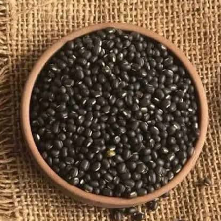
ရက်နေ့မှာတော့ တတန်ကို ၃၃၅၆၀၀၀ ကျပ်ရှိလာတာ ဖြစ်ပါတယ်။
ဒါကြောင့် ရက်ပေါင်း ၂၀ ကျော်အတွင်းမှာ မတ်ပဲ တတန်ကို ကျပ်သုံး
သိန်းနီးပါးအထိ စျေးတက်လာတယ်လို့ သိရပါတယ်။
လက်ရှိမှာ အိန္ဒိယက မတ်ပဲလိုအပ်ချက်ရှိနေပြီး ဝယ်လိုအားကောင်း
နေတဲ့အတွက် မြန်မာ့မတ်ပဲစျေးကလည်း ဆက်တိုက်မြင့်တက်လာနေ
တာ ဖြစ်တယ်လို့ သိရပါတယ် ။
" မတ်ပဲ တက်မယ်လို့ ခန့်မှန်းထားပြီးသားပါ ။ အခုရက်ပိုင်းမှာ ပိုပြီး
တက်လာတယ်။ ထပ်တက်အုံးမယ့် အခြေအနေရှိတယ်။ အိန္ဒိယက
မတ်ပဲ ဝယ်လိုအားရှိနေတယ်။ မတ်ပဲက အိန္ဒိယကိုပဲ အားကိုးရတာ
လေ ။ အဲဒီတော့ အိန္ဒိယကလည်း သူတို့လိုရင် စျေးကောင်းပေးဝယ်
တယ်။ မလိုရင် စျေးချဝယ်တာတောင် နည်းနည်းပဲဝယ်တာ။ " လို့
ကုန်သည်တယောက်က ပြောပါတယ် ။
အလားတူ မြေပဲဆံကလည်း ပွဲရုံတွေကို ကုန်ပစ္စည်း ဝင်ရောက်မှု
အလွန်နည်းလာတဲ့အတွက် ရောင်းလိုအားနဲ့ ဝယ်လိုအား မမျှတာ
ကြောင့် ပဲဆံစျေး ခုရက်ပိုင်းမှာ ဆက်တိုက်မြင့်တက်လာ နေတယ်လို့
သိရပါတယ်။
တဖက်မှာလည်း စားအုန်းဆီပြည်ပကနေ တင်သွင်းမှုကို လျှော့ချ
လိုက်တဲ့အတွက် ပြည်တွင်းမှာ စားအုန်းဆီဝယ်ယူရခက်တဲ့
အခြေအနေ၊ စျေးနူန်းမြင့်တက်ပြီး ပဲဆီစျေးတန်းနဲ့ သိပ်မကွာတော့
တဲ့ အခြေအနေတွေ ကြောင့် မြေပဲဆီစားသုံးမှု ပိုများလာပြီး စက်ပိုင်