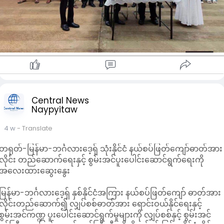
Central News
Naypyitaw
4 w
- Translate
တရုတ်-မြန်မာ-ဘင်္ဂလားဒေ့ရှ် သုံးနိုင်ငံ နယ်စပ်ဖြတ်ကျော်ဓာတ်အား
လိုင်း တည်ဆောက်ရေးနှင့် စွမ်းအင်ပူးပေါင်းဆောင်ရွက်ရေးကို
အလေးထားဆွေးနွေး
မြန်မာ-ဘင်္ဂလားဒေ့ရှ် နှစ်နိုင်ငံအကြား နယ်စပ်ဖြတ်ကျော် ဓာတ်အား
လိုင်းတည်ဆောက်၍ လျှပ်စစ်ဓာတ်အား ရောင်းဝယ်နိုင်ရေးနှင့်
စွမ်းအင်ကဏ္ဍ ပူးပေါင်းဆောင်ရွက်မှုများကို လျှပ်စစ်နှင့် စွမ်းအင်