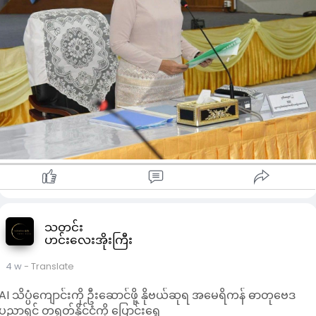
ခဲ့သည်။
ထို့ပြင် လူမှုကာကွယ်စောင့်ရှောက်ရေးလုပ်ငန်းများသည် လူတစ်ဦး
ချင်းနှင့် အိမ်ထောင်စုများကို စီးပွားရေးနှင့် လူမှုရေးဆိုင်ရာ အန္တရာယ
များမှ ကာကွယ်ပေးခြင်း၊ အခြေခံဝန်ဆောင်မှုများနှင့် စီးပွားရေး
အခွင့်အလမ်းများ ရရှိစေရေး မြှင့်တင်ပေးခြင်းနှင့် အရေးပေါ်
အခြေအနေများကြောင့် ဖြစ်ပေါ်လာသည့် အခက်အခဲများကို
စနစ်တကျ ဖြေရှင်းပေးခြင်းတို့အတွက် နိုင်ငံတော်က
အကောင်အထည်ဖော်ဆောင်ရွက်ရသည့် လုပ်ငန်းစဉ်များ
ဖြစ်ကြောင်း ရှင်းလင်းပြောကြားသည်။
မြန်မာနိုင်ငံ၏ လူမှုကာကွယ်စောင့်ရှောက်ရေး အမျိုးသားအဆင့်
မဟာဗျူဟာစီမံချက်တွင် ကိုယ်ဝန်ဆောင်အမျိုးသမီးများနှင့်
ကလေးသူငယ်များအတွက် ထောက်ပံ့ရေးအစီအစဉ်များ၊ မသန်စွမ်း
သူများအတွက် ထောက်ပံ့မှုများ၊ ကျောင်းတွင်းအာဟာရအစီအစဉ်
များ၊ အသက်မွေးဝမ်းကျောင်းပညာရေးနှင့် အလုပ်အကိုင်ဖန်တီးရေး
သတင်း
အစီအစဉ်များ၊ လူမှုရေးပင်စင်အစီအစဉ်များနှင့် ဘက်စုံလူမှုကာ
ဟင်းလေးအိုးကြီး
ကွယ်စောင့်ရှောက်ရေးဝန်ဆောင်မှုများကို အဓိကလုပ်ငန်းစဉ်များ
အဖြစ် ချမှတ်ဆောင်ရွက်လျက်ရှိကြောင်းလည်း ပြောကြားခဲ့သည်။
4 w
- Translate
ဒုတိယသမ္မတက လူမှုကာကွယ်စောင့်ရှောက်ရေး အမျိုးသားအဆင့်
မဟာဗျူဟာစီမံချက်ကို ခေတ်နှင့်လျော်ညီစွာ ပြန်လည်သုံးသပ်၍ ပိုမိ
AI သိပ္ပံကျောင်းကို ဦးဆောင်ဖို့ နိုဗယ်ဆုရ အမေရိကန် ဓာတုဗေဒ
ခိုင်မာသည့် လူမှုကာကွယ်စောင့်ရှောက်ရေးစနစ်တစ်ရပ်
ပညာရှင် တရုတ်နိုင်ငံကို ပြောင်းရွှေ့