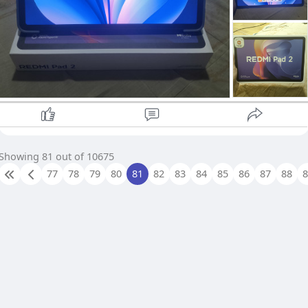
Showing 81 out of 10675
77
78
79
80
81
82
83
84
85
86
87
88