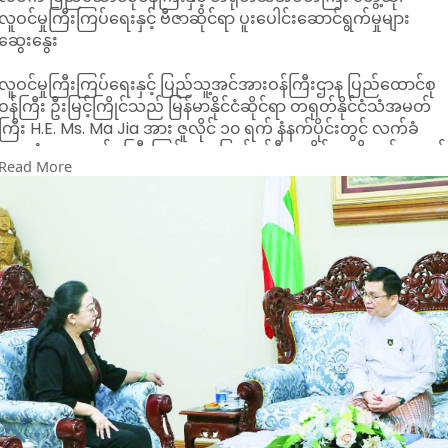
လူဝင်မှုကြီးကြပ်ရေးနှင့် ဗီဇာဆိုင်ရာ ပူးပေါင်းဆောင်ရွက်မှုများ
ဆွေးနွေး
လူဝင်မှုကြီးကြပ်ရေးနှင့် ပြည်သူ့အင်အားဝန်ကြီးဌာန ပြည်ထောင်စု
ဝန်ကြီး ဦးမြင့်ကြိုင်သည် မြန်မာနိုင်ငံဆိုင်ရာ တရုတ်နိုင်ငံသံအမတ်
ကြီး H.E. Ms. Ma Jia အား ဇူလိုင် ၁၀ ရက် နံနက်ပိုင်းတွင် လက်ခံ
တွေ့ဆုံကာ လူဝင်မှုကြီးကြပ်ရေး၊ ပြည်ဝင်ဗီဇာဆိုင်ရာကိစ္စရပ်များနှင့်
Read More
နှစ်နိုင်ငံ ပူးပေါင်းဆောင်ရွက်ရေးဆိုင်ရာ အခြေအနေများကို
ဆွေးနွေးခဲ့ကြကြောင်း သိရသည်။
တွေ့ဆုံဆွေးနွေးရာတွင် မြန်မာ-တရုတ် နှစ်နိုင်ငံအကြား
လူဝင်မှုကြီးကြပ်ရေးဆိုင်ရာ လုပ်ငန်းများနှင့် ပြည်ဝင်ဗီဇာကိစ္စရပ်
များကို အဆင်ပြေချောမွေ့စွာ ဆောင်ရွက်နေမှု၊ တရုတ်လုပ်ငန်းရှင်
များအပါအဝင် တရုတ်နိုင်ငံသားများ၏ ပြည်ဝင်ဗီဇာအမျိုးမျိုးဖြင့်
မြန်မာနိုင်ငံအတွင်း ဝင်ရောက်၊ ထွက်ခွာသွားလာမှုများနှင့်
လူဝင်မှုကြီးကြပ်ရေးဌာနက နေထိုင်ခွင့်ဆိုင်ရာ ဝန်ဆောင်မှုများ
ဆောင်ရွက်ပေးနေမှုတို့ကို ဆွေးနွေးခဲ့ကြသည်။
ထို့ပြင် မြန်မာ-တရုတ် နှစ်နိုင်ငံနယ်စပ်ဒေသနေ ပြည်သူများ၏
နယ်စပ်ဂိတ်များမှတစ်ဆင့် တရားဝင် အပြန်အလှန်ဝင်ရောက်၊ ထွက်
ခွာသွားလာမှု အခြေအနေများ၊ မြန်မာနိုင်ငံအတွင်းသို့ တရုတ်
နိုင်ငံသားများအပါအဝင် နိုင်ငံခြားသားများ တရားမဝင်ဝင်ရောက်က