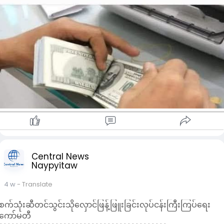
ဝယ်ဈေး ၉,၄၈၀,၀၀၀ ကျပ်
-၁၅ ပဲရည် တကျပ်သား
ရောင်းဈေး ၉,၁၂၀,၀၀၀ ကျပ်
ဝယ်ဈေး ၉,၀၈၀,၀၀၀ ကျပ်
“လက်ရှိ ရွှေဈေးကွက်အတွင်း ဈေးနှုန်းအတက်အကျ မငြိမ်သေးတဲ့
အတွက် ရောင်းမှား၊ ဝယ်မှား မဖြစ်ဖို့ သတိပြုစေလိုပါတယ်။”
(ရွှေဈေးနှုန်းများ အချိန်နှင့်အမျှ ပြောင်းလဲနိုင်သည်။)
#နိုင်ငံခြားငွေလဲလှယ်နှုန်း
-မြန်မာနိုင်ငံတော်ဗဟိုဘဏ် ရည်ညွှန်းငွေလဲနှုန်း
အမေရိကန် တဒေါ်လာ - ၃၆၆၃ ကျပ်
ပြင်ပပေါက်စျေး
-အမေရိကန်ဒေါ်လာ‌
ရောင်းဈေး - ၄၃၇၀ ကျပ်
ဝယ်ဈေး - ၄၂၆၀ ကျပ်
Central News
-စင်္ကာပူဒေါ်လာ
Naypyitaw
ရောင်းဈေး - ၃၃၃၀ ကျပ်
ဝယ်ဈေး - ၃၂၃၀ ကျပ်
4 w
- Translate
-ယူရို
စက်သုံးဆီတင်သွင်းသိုလှောင်ဖြန့်ဖြူးခြင်းလုပ်ငန်းကြီးကြပ်ရေး
ရောင်းဈေး - ၄၉၉၀ ကျပ်
ကော်မတီ
ဝယ်ဈေး - ၄၈၆၀ ကျပ်