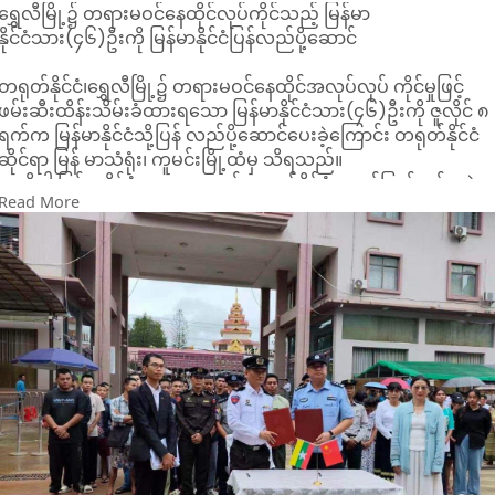
ရွှေလီမြို့၌ တရားမဝင်နေထိုင်လုပ်ကိုင်သည့် မြန်မာ
နိုင်ငံသား(၄၆)ဦးကို မြန်မာနိုင်ငံပြန်လည်ပို့ဆောင်
တရုတ်နိုင်ငံ၊ရွှေလီမြို့၌ တရားမဝင်နေထိုင်အလုပ်လုပ် ကိုင်မှုဖြင့်
ဖမ်းဆီးထိန်းသိမ်းခံထားရသော မြန်မာနိုင်ငံသား(၄၆)ဦးကို ဇူလိုင် ၈
ရက်က မြန်မာနိုင်ငံသို့ပြန် လည်ပို့ဆောင်ပေးခဲ့ကြောင်း တရုတ်နိုင်ငံ
ဆိုင်ရာ မြန် မာသံရုံး၊ ကူမင်းမြို့ထံမှ သိရသည်။
အဆိုပါ မြန်မာနိုင်ငံသားများသည် တရုတ်နိုင်ငံ၊ ယူနန်ပြည်နယ်၊ တဲ
Read More
ဟုန်ပြည်နယ်ခွဲ၊ ရွှေလီမြို့ရှိ Xinjiang Garment အထည်ချုပ်စက်ရုံ
တွင် တရားမဝင်နေထိုင် အလုပ်လုပ်ကိုင်မှုဖြင့် ဖမ်းဆီးထိန်းသိမ်းခံခဲ့
ရကြောင်း သိရသည်။
ထို့ကြောင့် ၎င်းတို့အား မြန်မာနိုင်ငံသို့ပြန်လည်ပို့ ဆောင်နိုင်ရန် မြန်မာ
ကောင်စစ်ဝန်ချုပ်ရုံး၊ ကူမင်းမြို့က တဲဟုန်ပြည်နယ်ခွဲပြည်သူ့အစိုးရ
နိုင်ငံခြားရေးရုံး၊ ရွှေလီမြို့ပြည်သူ့အစိုးရ နိုင်ငံခြားရေးရုံးတို့နှင့်
ဆက်သွယ်ဆောင်ရွက်ခဲ့ပြီး ရွှေလီမြို့ရှိ သက်ဆိုင်ရာ တာဝန် ရှိသူမျာ
နှင့်အတူ ညှိနှိုင်းဆောင်ရွက်ခဲ့ကြောင်း သိရသည်။
ထိုသို့ ညှိနှိုင်းပြီးနောက် ဇူလိုင် ၈ ရက်တွင် ရွှေလီ-မူဆယ် နယ်စပ်
ဖြတ်သန်းသွားလာရေးဂိတ်ဖြစ်သည့် နန်း တော်ဂိတ်မှတစ်ဆင့်
မြန်မာနိုင်ငံသို့ပြန်လည်ပို့ဆောင်ခဲ့ကြောင်း သိရသည်။