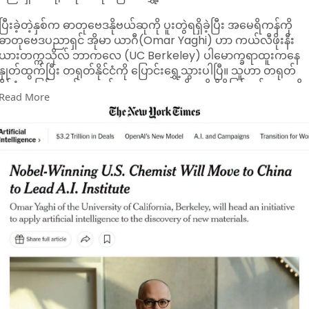
တည်ဆောက်သွားရန် လိုအပ်ကြောင်း ပြောကြားခဲ့ပြီး "မည်သူတစ်ဦ
တစ်ယောက်မျှ နောက်ကျမကျန်စေရ" ဟူသည့် ရည်မှန်းချက်ဖြင့်
​ပြီးခဲ့တဲ့နှစ်က ဓာတုဗေဒနိုဗယ်ဆုကို ပူးတွဲရရှိခဲ့ပြီး အမေရိကန်ကို
လုပ်ငန်းများကို အရှိန်အဟုန်မြှင့် အကောင်အထည်ဖော်ဆောင်ရွက်
ဓာတုဗေဒပညာရှင် အိုမာ ယာဂီ(Omar Yaghi) ဟာ ကယ်လီဖိုးနီး
ကြရန် တိုက်တွန်းခဲ့သည်။
ယားတက္ကသိုလ် ဘာကလေ (UC Berkeley) ပါမောက္ခရာထူးကနေ
ထို့နောက် လူမှုကာကွယ်စောင့်ရှောက်ရေးဆိုင်ရာ အမျိုးသား
နှုတ်ထွက်ပြီး တရုတ်နိုင်ငံကို ပြောင်းရွှေ့သွားပါပြီ။ သူဟာ တရုတ်
ကော်မတီ ဒုတိယဥက္ကဋ္ဌ၊ လူမှုဝန်ထမ်း၊ ကယ်ဆယ်ရေးနှင့် ပြန်လည်
နိုင်ငံမှာ ဒြပ်ပစ္စည်းအသစ်တွေ ရှာဖွေတွေ့ရှိမှုကို ပိုမိုမြန်ဆန်လာစေဖို့
Read More
နေရာချထားရေးဝန်ကြီးဌာန ပြည်ထောင်စုဝန်ကြီး ဒေါက်တာစိုးဝင်း
AIနည်းပညာကို အသုံးပြုမယ့် သိပ္ပံကျောင်းတစ်ခုကို ဦးဆောင်မှာ
က ဆက်လက်ဆောင်ရွက်မည့် လုပ်ငန်းအစီအမံများကို ရှင်းလင်း
ဖြစ်ပါတယ်။
တင်ပြခဲ့ပြီး ကော်မတီအတွင်းရေးမှူး၊ ဒုတိယဝန်ကြီး ဒေါက်တာသန့်
​ဒေါက်တာယာဂီရဲ့ အခုလို ပြောင်းရွှေ့မှုဟာ ထရမ့်အစိုးရလက်ထက်
ဇော်လွင်က ယခင်အစည်းအဝေးဆုံးဖြတ်ချက်များအပေါ် ဆောင်ရွက
အမေရိကန်ရဲ့ သိပ္ပံပညာရပ်ဆိုင်ရာ ရန်ပုံငွေတွေ ဆက်တိုက် အဆင်မ
ပြီးစီးမှုအခြေအနေများကို တင်ပြခဲ့ကြောင်း သိရသည်။
ပြေဖြစ်နေတဲ့ အခြေအနေမှာ ပေါ်ပေါက်လာတာပါ။
​ပြီးခဲ့တဲ့အပတ်က ပေကျင်းမြို့က ဆင်းဟွာ(Tsinghua) တက္ကသိုလ်
မှာ ဒေါက်တာယာဂီကို ခန့်အပ်တဲ့ အခမ်းအနားတစ်ခု ပြုလုပ်ခဲ့ပြီး သူ့
ကို ကမ္ဘာ့အထူးချွန်ဆုံး ဓာတုဗေဒပညာရှင်တွေထဲက တစ်ယောက်လို့
ချီးကျူးခဲ့ပါတယ်။ တက္ကသိုလ်ဘက်က ပြောတာကတော့ ဒေါက်တာ
ယာဂီဟာ ဒီရာထူးအသစ်ကို “အရှိန်လျှော့ဖို့ ဒါမှမဟုတ် လုပ်ပြီးသား
တွေကို ထပ်လုပ်ဖို့ မမဟုတ်ဘဲ အရင်ကထက် ပိုပြီး တက်ကြွမှု၊ ပိုပြီး
အာရုံစိုက်မှု၊ ပိုပြီး ကြီးမားတဲ့ ရည်မှန်းချက်တွေနဲ့ သိပ္ပံပညာကို
လုပ်ဆောင်ဖို့” အခွင့်အရေးတစ်ခုအနေနဲ့ မြင်တယ်လို့ ဆိုပါတယ်။
​ဝါရှင်တန်ဒီစီအခြေစိုက် အမေရိကန် သိပ္ပံတိုးတက်ရေးအသင်းက