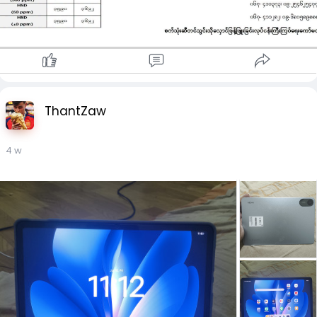
ဝယ်ဈေး - ၅၇၁၀ ကျပ်
-ဩစတြေးလျဒေါ်လာ
ရောင်းဈေး - ၃၀၄၀ ကျပ်
ဝယ်ဈေး - ၂၉၆၀ ကျပ်
-ကနေဒါဒေါ်လာ
ရောင်းဈေး - ၃၀၉၀ ကျပ်
ဝယ်ဈေး - ၃၀၁၀ ကျပ်
-ဟောင်ကောင်ဒေါ်လာ
ThantZaw
ရောင်းဈေး - ၅၅၈ ကျပ်
ဝယ်ဈေး - ၅၄၄ ကျပ်
4 w
-ယူအေအီး
ရောင်းဈေး - ၁၁၉၁ ကျပ်
ဝယ်ဈေး - ၁၁၆၀ ကျပ်
ငွေလဲနှုန်းများ အချိန်နှင့်အမျှ ပြောင်းလဲနိုင်သည်။
***သတ်မှတ်ဈေးအတိုင်း အရောင်းအဝယ်မလုပ်ပါက အရေးယူခံရ
နိုင်သည်။