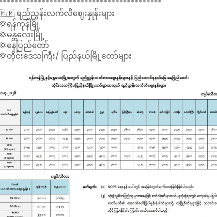
******************************************
-ထိုင်းဘတ်
🇲🇲 ရည်ညွှန်းလက်လီဈေးနှုန်းများ
ရောင်းဈေး - ၁၃၁.၅၈ ကျပ်
💢ရန်ကုန်မြို့
ဝယ်ဈေး - ၁၂၈.၂၁ ကျပ်
💢မန္တလေးမြို့
-မလေးရှားရင်းဂစ်
💢နေပြည်တော်
ရောင်းဈေး - ၁၀၇၄ ကျပ်
💢တိုင်းဒေသကြီး/ ပြည်နယ်မြို့တော်များ
ဝယ်ဈေး - ၁၀၄၆ ကျပ်
-တရုတ်ယွမ်
ရောင်းဈေး - ၆၄၅ ကျပ်
ဝယ်ဈေး - ၆၂၉ ကျပ်
-ဂျပန်ယန်း
ရောင်းဈေး - ၂၇.၀၅ ကျပ်
ဝယ်ဈေး - ၂၆.၃၆ ကျပ်
-အိန္ဒိယရူပီး
ရောင်းဈေး - ၄၅.၉ ကျပ်
ဝယ်ဈေး - ၄၄.၇၂ ကျပ်
-ကိုရီးယားဝမ်
ရောင်းဈေး - ၂.၉၂ ကျပ်
ဝယ်ဈေး - ၂.၈၄ ကျပ်
-စတာလင်ပေါင်
ရောင်းဈေး - ၅၈၆၀ ကျပ်