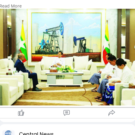
ဝန်ကြီးဌာန ပြည်ထောင်စုဝန်ကြီး ဦးကိုကိုလွင်နှင့် မြန်မာနိုင်ငံဆိုင်ရာ
Read More
ဘင်္ဂလားဒေ့ရှ်သံအမတ်ကြီး H.E. Dr. Md. Monwar Hossain တို့က
ဇူလိုင် ၁၀ ရက်တွင် တွေ့ဆုံဆွေးနွေးခဲ့ကြကြောင်း သိရသည်။
တွေ့ဆုံဆွေးနွေးရာတွင် တရုတ်-မြန်မာ-ဘင်္ဂလားဒေ့ရှ် သုံးနိုင်ငံ
အကြား နယ်စပ်ဖြတ်ကျော် ဓာတ်အားလိုင်းတည်ဆောက်၍
လျှပ်စစ်ဓာတ်အား ကုန်သွယ်နိုင်ရေးဆိုင်ရာ ကိစ္စရပ်များကို အဓိက
ထား ဆွေးနွေးခဲ့ကြသည်။
ထို့ပြင် ပင်လယ်ကွေ့ဒေသ ပဋိပက္ခများကြောင့် ဖြစ်ပေါ်နေသည့်
စွမ်းအင်ကဏ္ဍဆိုင်ရာ အခက်အခဲများကို ပူးပေါင်းဖြေရှင်းနိုင်ရေး၊
မြန်မာနှင့် ဘင်္ဂလားဒေ့ရှ် နှစ်နိုင်ငံသည် ရေပြင်နှင့် မြေပြင်နယ်နိမိတ်
ချင်း ထိစပ်နေသည့် အိမ်နီးချင်းနိုင်ငံများဖြစ်သဖြင့် စွမ်းအင်
ကုန်သွယ်မှုကဏ္ဍတွင် အခွင့်အလမ်းကောင်းများကို အပြန်အလှန်
အသုံးချ၍ ပူးပေါင်းဆောင်ရွက်နိုင်ရေးဆိုင်ရာ ကိစ္စရပ်များကိုလည်း
ဆွေးနွေးခဲ့ကြကြောင်း သိရသည်။
Central News