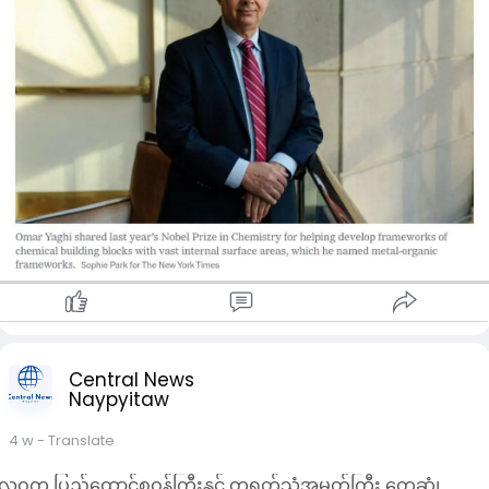
ဘတ်ဂျက်လေ့လာဆန်းစစ်သူတစ်ဦးဖြစ်တဲ့ အလက်ဇန်းဒြား ဇင်မာ
မန်း(Alessandra Zimmermann) က “တရုတ်နိုင်ငံဟာ ဓာတုဗေဒ
အပါအဝင် သိပ္ပံကဏ္ဍတစ်ခုလုံးမှာ ရင်းနှီးမြှုပ်နှံမှုတွေကို တိုးမြှင့်နေ
ပါတယ်” လို့ ပြောပါတယ်။ သိပ္ပံပညာအောင်မြင်မှုရဲ့ အကောင်းဆုံး
တိုင်းတာချက်တွေအရ တရုတ်နိုင်ငံဟာ “ထိပ်တန်း ဓာတုဗေဒ
သုတေသနစာတမ်းတွေ ထုတ်ဝေမှုအပိုင်းမှာ အမေရိကန်ထက်
သာလွန်နေတယ်” လို့လည်း သူက ဖြည့်စွက်ပြောပါတယ်။
Central News
Naypyitaw
4 w
- Translate
လဝက ပြည်ထောင်စုဝန်ကြီးနှင့် တရုတ်သံအမတ်ကြီး တွေ့ဆုံ၊