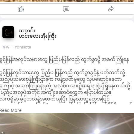
တွေက မြေပဲဝယ်လိုအားများတဲ့အတွက်လည်း မြေပဲစျေးတက်လာ
တာ ဖြစ်တယ်လို့ သိရပါတယ် ။
" မြေပဲက အခုက စျေးကွက်ထဲ သိပ်မဝင်တော့ဘူး ။ အဝင်နည်းလာ
တယ်။ ပစ္စည်းကောင်းရှားလာတယ်။ တချို့စက်ပိုင်တွေ ကတော့
သိုလှောင်ထားတာ များတယ်။ တချို့ကျ သိပ်မရှိတော့ အတင်းလိုက်
သတင်း
ဝယ်နေရတယ်။ အခုက စားအုန်ဆီကလည်း တင်သွင်းတာလျှော့ချ
ဟင်းလေးအိုးကြီး
လိုက်တော့ ပြည်တွင်းက ဆီပိုထုတ်ရမယ့် အခြေအနေဖြစ်သွားတယ်
မြေပဲကလည်း သြဂုတ်လကုန်လောက်မှ ပေါ်မှာဆိုတော့ ပဲအသစ်ပေါ်
4 w
- Translate
ဖို့ကလိုသေးတယ်။ " လို့ ပဲပွဲရုံပိုင်ရှင်တယောက်က ပြောပါတယ်။
ခွင့်ပြန်အလုပ်သမားတွေ ပြည်ပပြန်လည် ထွက်ခွာဖို့ အခက်ကြုံနေ
ဇူလိုင် ၁၀ ရက်နေ့ မန္တလေးကုန်စည်ဒိုင်မှာ S1လုံးဆံ တစ်ပိဿာကို
၁၂၈၀၀ မှ ၁၃၃၀၀ ကျပ်၊ S1ဆီဆံက ၁၂၃၀၀ မှ ၁၃၂၀၀ ကျပ် ၊ အနီ
ခွင့်ပြန်လုပ်သားတွေ ပြည်ပ ပြန်လည် ထွက်ခွာခွင့်နဲ့ ပတ်သက်လို့
လုံးဆံ ( ရှည် / ဝိုင်း) က ၁၂၅၀၀ မှ ၁၃၀၀၀ ကျပ်၊ အနီဆီဆံက
အလုပ်သမားဝန်ကြီးဌာနက ကန့်သတ်မှုတွေ လုပ်ဆောင်နေတာ
၁၁၃၀၀ မှ ၁၂၅၀၀ ကျပ်အထိ ရှိပါတယ်။
ကြောင့် အခက်ကြုံနေရတဲ့ အလုပ်သမားဦးရေ ရာနဲ့ချီ ရှိနေတယ်လို့
ဇူလိုင် ၁ ရက်နေ့က မန္တလေးကုန်စည်ဒိုင်မှာဆိုရင် S1လုံးဆံ တစ်ပိဿ
ပြည်ပအလုပ်အကိုင် အကျိုးဆောင်တွေက ပြောပါတယ်။
ကို ၁၁၄၀၀ မှ ၁၁၅၀၀ ကျပ်၊ S1ဆီဆံက ၁၀၅၀၀ မှ ၁၁၀၀၀ ကျပ် ၊
လက်ရှိမှာ ခွင့်တလနဲ့အထက်ယူပြီး ပြန်လာသူတွေအပြင်
အနီလုံးဆံ ( ရှည် / ဝိုင်း) က ၁၀၄၀၀ မှ ၁၁၅၀၀ ကျပ်၊ အနီဆီဆံက
အထောက်အထား ပြည့်စုံသူတွေလည်း ပြည်ပပြန်ထွက်နိုင်ဖို့အတွက်
၁၀၃၀၀ မှ ၁၀၅၀၀ ကျပ်သာရှိခဲ့တာကြောင့် တပတ်ကျော်အတွင်းမှာ
Read More
ခက်ခဲနေကြပြီး ဧပြီလကနေ ဇွန်လအထိ သုံးလတာကာလအတွင်း
မြေပဲဆံတပိဿာကို ၁၀၀၀ ကနေ ၂၂၀၀ ကျပ်လောက် စျေးတက်
ပြည်ပထွက်ခွာခွင့် ပယ်ချခံရတဲ့ အလုပ်သမားဦးရေ ၁၀၀၀ ကျော် ရှိ
လာပါတယ်။
နေတယ်လို့ သိရပါတယ်။
ဧပြီလမှာ ပြည်ပပြန်ထွက်ခွင့် ပယ်ချခံရတဲ့ ခွင့်ပြန်အလုပ်သမား ၆၀