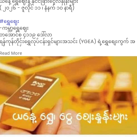
ယနေ့ ရွှေဈေးနဲ့ နိုင်ငံခြားငွေလဲနှုန်းများ
ဒါကြောင့် လတ်တလော ဖြစ်ပေါ်နေတဲ့ အခက်အခဲတွေကို ဖြေရှင်းနိုင်
( ၂၀၂၆ - ဇူလိုင် ၁၁ ၊ နံနက် ၁၀ နာရီ)
ဖို့အတွက် သက်ဆိုင်ရာ ဝန်ကြီးဌာနအနေနဲ့ အခွန်ဆောင်ထားတဲ့
အလုပ်သမားတွေ အလွယ်တကူ ဝင်/ထွက်နိုင်ဖို့ စီစဉ်ပေးသင့်သလို
#ရွှေဈေး
OWIC ကတ် အသစ်ပြုလုပ်တာ၊ သက်တမ်းတိုးတာတွေကိုလည်း
-ကမ္ဘာ့ရွှေဈေး
သက်ဆိုင်ရာသံရုံး (ဒါမှမဟုတ်) အွန်လိုင်းကနေတဆင့် ဆောင်ရွက်
တအောင်စ ၄၁၁၉ ဒေါ်လာ
ခွင့်ပြုသင့်တယ်လို့ သူက ပြောပါတယ်။
ရန်ကုန်တိုင်းရွှေလုပ်ငန်းရှင်များအသင်း (YGEA) ရဲ့ရွှေစျေးကွက် အ
“အလုပ်သမားဝန်ကြီးဌာနက ကန့်သတ်ချက်တွေ၊ မူဝါဒတွေ တခုပြီး
ဖွင့်ဈေးနှုန်း
တခု ထုတ်နေတယ်။ တချို့ ကန့်သတ်ချက်တွေဆို ကြိုတင်အသိပေး
Read More
- အကယ်ဒမီ မီးလင်းရွှေ တကျပ်သား
ထုတ်ပြန်တာ၊ တရားဝင်ထုတ်ပြန်တာမျိုး မရှိဘူး။ ဒီလို ကန့်သတ်နေ
၆,၉၅၀,၀၀၀ ကျပ်
တာတွေကြောင့် ကျွန်တော်တို့ အလုပ်သမားတွေ လုပ်ငန်းခွင်ထဲ
ပြင်ပ အရောင်းအဝယ်ဖြစ်တဲ့ ရွှေဈေးနှုန်း
အချိန်မီ ပြန်မဝင်နိုင်တာတွေ ဖြစ်လာတယ်။ အလုပ်ရှင်ဘက်ကနေ
-အခေါက်ရွှေ တကျပ်သား (ပြင်ပဈေးကွက်)
စာချုပ် ဖျက်သိမ်းတာတွေ ရှိလာတော့ အလုပ်အကိုင် ဆုံးရှုံးတာတွေ
ရောင်းဈေး ၉,၆၄၀,၀၀၀ ကျပ်
ဖြစ်လာတယ်” လို့ ခွင့်ပြန် အလုပ်သမားတယောက်က ပြောပါတယ်။
ဝယ်ဈေး ၉,၆၀၀,၀၀၀ ကျပ်
-၁၅ ပဲရည် တကျပ်သား
ရောင်းဈေး ၉,၂၄၀,၀၀၀ ကျပ်
ဝယ်ဈေး ၉,၂၀၀,၀၀၀ ကျပ်
* စနစ်သစ်
(၁ိ - ၁၆.၃၂၉၃၂၅ ဂရမ် = ၁၂၀ ရွေး)
-အခေါက်ရွှေ တကျပ်သား (ပြင်ပဈေးကွက်)
ရောင်းဈေး ၉,၅၂၀,၀၀၀ ကျပ်