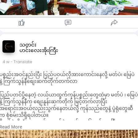
အွန်လိုင်းငွေကြေးလိမ်လည်မှုလုပ်ငန်းများ ဆောင်ရွက်မှုကို ဥပဒေနှင့်
အညီ ရှာဖွေဖော်ထုတ် အရေးယူဆောင်ရွက်နေမှုများကိုလည်း
ဆွေးနွေးခဲ့ကြကြောင်း သိရသည်။
ထို့အတူ မြန်မာ-တရုတ် နှစ်နိုင်ငံအကြား ပေါက်ဖော်ချစ်ကြည်ရင်းနှီး
မှုကို အခြေခံ၍ လူဝင်မှုကြီးကြပ်ရေးဆိုင်ရာ လုပ်ငန်းများ ပိုမို
အဆင်ပြေချောမွေ့စေရေးနှင့် နှစ်နိုင်ငံဆက်လက်ပူးပေါင်းဆောင်ရွက
ရေးဆိုင်ရာ ကိစ္စရပ်များကိုလည်း အမြင်ချင်းဖလှယ် ဆွေးနွေးခဲ့ကြ
သတင်း
ဟင်းလေးအိုးကြီး
ကြောင်း သိရသည်။
4 w
- Translate
ပစ္စည်းအဝင်နည်းပြီး ပြည်ပဝယ်လိုအားကောင်းနေလို့ မတ်ပဲ၊ မြေပဲ
နဲ့ ကြက်သွန်နီစျေးဆက်တိုက်တက်လာ
ပြည်ပတင်ပို့နေတဲ့ လယ်ယာထွက်ကုန်ပစ္စည်းတွေထဲမှာ မတ်ပဲ ၊ မြေပ
နဲ့ ကြက်သွန်နီက စျေးနူန်းဆက်တိုက် မြင့်တက်လာပြီး
အရောင်းအဝယ်လည်းသွက်နေတယ်လို့ ကုန်သည်တွေနဲ့ ပွဲရုံတွေဆီ
က စုံစမ်းသိရှိရပါတယ်။
ပို့ကုန်ပဲမျိုးစုံစျေးကွက်မှာ မတ်ပဲက ဇွန်လ ၁၆ ရက်ကစပြီး စျေး
Read More
ဆက်တိုက်တက်လာတာဖြစ်ကြောင်း ၊ဇွန် ၁၅ ရက်နေ့တုန်းကဆိုရင်
မတ်ပဲ FAQ တတန်ကို ၃၀၇၉၀၀၀ ကျပ်သာရှိခဲ့ပြီး အခု ဇူလိုင် ၁၀