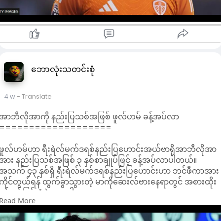
တဖက်တွင် မယ်စလီယာ ရောက်လာမှုနှင့်အတူ ဆယ်ကျော်သက်
ဂိုးသမားတွမ်မီဆက်ဖို့ဒ်မှာ အငှားဖြင့် ထွက်ခွာလာဖို့ သေချာနေပါ
တယ်။
ဘောလုံးသတင်းစုံ
4 w
- Translate
အာဘီလိုအာကို နည်းပြသစ်အဖြစ် ဖူလ်ဟမ် ခန့်အပ်လာ
===================
ဖူလ်ဟမ်ဟာ ရီးရဲလ်မက်ဒရစ်နည်းပြဟောင်းအယ်ဗာရိုအာဘီလိုအာ
အား နည်းပြသစ်အဖြစ် ၃ နှစ်စာချုပ်ဖြင့် ခန့်အပ်လာပါတယ်။
အသက် ၄၃ နှစ်ရှိ ရီးရဲလ်မက်ဒရစ်နည်းပြဟောင်းဟာ ဘင်ဖီကာအား
ကိုင်တွယ်ရန် ထွက်ခွာသွားတဲ့ မာကိုဆေးလ်ဗားနေရာတွင် အစားထိုး
ခန့်အပ်ခြင်းခံခဲ့ရတာပါ။
Read More
လီဗာပူးနှင့် ဝက်စ်ဟမ်နောက်ခံလူဟောင်းဟာ ပြီးခဲ့တဲ့ရာသီအကုန်
တွင် ရီးရဲလ်မက်ဒရစ်မှ ထွက်ခွာလာခဲ့သူ ဖြစ်ပါတယ်။