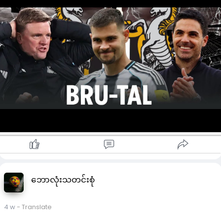
အာဆင်နယ်ဟာ ဂူမာရေးစ်အပြင် နယူးကာဆယ်ရဲ့ ဆန်ဒရိုတိုနာလီကိ
လည်း ခေါ်ယူရေး စိတ်ဝင်စားခဲ့ပေမဲ့လည်း လန်ဒန်မြို့ခံပြိုင်ဘက် စ
ပါးစ်သို့ ပေါင် ၉၂.၅ သန်းဖြင့် ဆုံးရှုံးခဲ့ရပြီး ဖြစ်ပါတယ်။
အာဆင်နယ်ဟာ ဂူမာရေးစ်အား ခေါ်ယူရေး ဆွေးနွေးမှုများ ပြုလုပ်
လာခဲ့ရာ ပေါင်သန်း ၆၀ ဝန်းကျင်ဖြင့် ခေါ်ယူလာနိုင်မယ်လို့ သိရှိထား
ရပြီးလည်း ဖြစ်ပါတယ်။
တဖက်တွင် နယူးကာဆယ်ဟာ ဂူမာရေးစ်အပြောင်းအရွှေ့အတွက်
အာဆင်နယ်ထံမှ တိုက်ရိုက်ဆက်သွယ်မှု မရရှိသေးပါဘူး၊
အာဆင်နယ်ဟာ ဂူမာရေးစ်အပြင် ဘုန်းမောက်ရဲ့ အဲလက်စ်စကော့၊
လိုင်လီရဲ့အိုင်ယွတ်ဘူအာဒီတို့ကိုလည်း ခေါ်ယူရန် စိတ်ဝင်စားနေပါ
သေးတယ်။
နယူးကာဆယ်ဟာ ယခုနွေရာသီတွင် တိုနာလီနှင့် ဂေါ်ဒွန်တို့အား
ရောင်းချထားပြီးဖြစ်ရာ အသင်းခေါင်းဆောင်ဂူမာရေးစ်အား ထပ်မံ
ဆုံးရှုံးလိုခြင်း မရှိပါဘူး။
ယင်းသို့ အခြေအနေကြောင့် အာဆင်နယ်အနေဖြင့် ဂူမာရေးစ်ကို ခေါ်
ယူရေးအတွက် မြင့်မားတဲ့ ပြောင်းရွှေ့ကြေးပေးလာရဖို့ ရှိပါတယ်။
တဖက်တွင် အာဆင်နယ်ဟာ အသက် ၃၂ နှစ်ရှိ ဒိန်းမတ်ကွင်းလယ်
ဘောလုံးသတင်းစုံ
ကစားသမားခရစ္စတီယန်နော်ဂတ်ကို အရောင်းစာရင်းတင်ထားပါ
တယ်။
4 w
- Translate