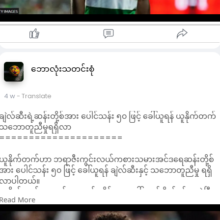
ပြီးနောက် ချန်ပီယံလိဂ် ၁၆ ပွဲအပါအဝင် ၈၆ ပွဲ ကစားပေးခဲ့ပါတယ်။
ချဲလ်ဆီးဟာ ရာယိုဗယ်လီကာနိုနောက်တန်းအစွန်လူပက်ချာဗာရီယာ
အား ခေါ်ယူရေး ဆွေးနွေးမှုများ ပြုလုပ်နေသလို ခရစ္စတယ်ပဲလေ့စ်ရဲ
ဗဟိုနောက်ခံလူမာဆင့်လာခရော့စ်ကိုလည်း ခေါ်ယူရန် ကြိုးပမ်းနေပါ
တယ်။
ချဲလ်ဆီးရဲ့ညီအစ်မကလပ် စထရာဘော့မှ ကွင်းလယ်ကစားသမားဗာ
လင်တိင်းဘာကိုမှာလည်း စတမ်းဖို့ဒ်ဘရစ်ချ်သို့ ပြောင်းရွှေ့လာတော့
ဘောလုံးသတင်းစုံ
မှာ ဖြစ်ပါတယ်။
ချဲလ်ဆီးဟာ မာ့ခ်ကူကူရယ်၊ တိုင်ရီကေးဂျော့နှင့် အင်ဒရေဆန်းတို့စ်
4 w
- Translate
တို့အား ပေါင်သန်း ၁၂၀ ဝန်းကျင်ဖြင့် ရောင်းချထားပြီး ဖြစ်ပါတယ်။
ချဲလ်ဆီးရဲ့ဆန်းတို့စ်အား ပေါင်သန်း ၅၀ ဖြင့် ခေါ်ယူရန် ယူနိုက်တက်
သဘောတူညီမှုရရှိလာ
=====================
ယူနိုက်တက်ဟာ ဘရာဇီးကွင်းလယ်ကစားသမားအင်ဒရေဆန်းတို့စ်
အား ပေါင်သန်း ၅၀ ဖြင့် ခေါ်ယူရန် ချဲလ်ဆီးနှင့် သဘောတူညီမှု ရရှိ
လာပါတယ်။
ယူနိုက်တက်ဟာ အင်ဒရေဆန်းတို့စ်အား ခေါ်ယူရန် စိတ်ဝင်စားခဲ့ပြီး
Read More
နောက် ခေါ်ယူရေး လုပ်ဆောင်ခဲ့ရာ နာရီအနည်းငယ်အတွင်းတွင်ပင်
သဘောတူညီမှု ရရှိခဲ့ပါတယ်။