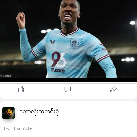
ဖန်တီးပေးနိုင်ခဲ့ပါတယ်။
အန်တိုနီဟာ လန်ဒန်ဖွားတစ်ဦးဖြစ်ကာ အာဆင်နယ်အကယ်ဒမီထွက်
တစ်ဦးဖြစ်ကာ ယခုအခါ ဘရန့်ဖို့ဒ်သို့ ပြောင်းလာမှုနှင့်အတူ လန်ဒန်
တွင် ပြန်လည်နေထိုင်လာနိုင်တော့မှာ ဖြစ်ပါတယ်.
ဘရန့်ဖို့ဒ်နည်းပြကိတ်အင်ဒရူးက အန်တိုနီမှာ သူ့ကစားဟန်တွင် အံဝင
အောင် ကစားနိုင်မယ်လို့ အပြည့်အဝ ယုံကြည်နေပါတယ်။
ဘရန့်ဖို့ဒ်ဟာ ယခုနွေရာသီတွင် ရက်ဘူးလ်ဆဲလ်ဘတ်မှ နောက်ခံလူဂ
န်နစ်ခ်ရှူးစတားကို ပေါင် ၁၆ သန်းဖြင့် ခေါ်ယူထားပြီး ဖြစ်ပါတယ်။
ပြီးခဲ့တဲ့ရာသီတုန်းက ဂိုးကွာခြားချက်ဖြင့် ဥရောပဝင်ခွင့် ကပ်လွဲခဲ့တဲ့
ဘရန့်ဖို့ဒ်ဟာ ပရီးမီးယားလိဂ်အဖွင့်ပွဲစဉ်အဖြစ် စပါးစ်နှင့် ရင်ဆိုင်
ကစားရပါမယ်။
ဘောလုံးသတင်းစုံ
4 w
- Translate