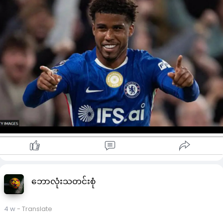
ယူနိုက်တက်ဟာ ဆန်းတို့စ်အတွက် ပြောင်းရွှေ့ကြေး ပေါင် ၄၈ သန်း
ပေးရမှာ ဖြစ်ပြီး ကျန် ပေါင် ၂ သန်းအား အောင်မြင်မှုအပေါ် မူတည်
ကာ ထပ်မံပေးရပါမယ်။ ဒါ့အပြင် ချဲလ်ဆီးဟာ ယူနိုက်တက်ဘက်က
ဆန်းတို့စ်အား ထပ်မံ ရောင်းချလာပါက ပြောင်းရွှေ့ကြေးရဲ့ ၁၀
ရာခိုင်နှုန်းအား ထပ်မံ အကျိုးခံစားခွင့် ရရှိမဲ့အချက်ကိုလည်း ထည့်
သင်းချုပ်ဆိုလာပါတယ်။
ဆန်းတို့စ်ဟာ ယူနိုက်တက်သို့ ပြောင်းရွှေ့ရေးအတွက် ဆေးစစ်ဆေး
မှု ခံယူထားပြီးလည်း ဖြစ်ပါတယ်။
ဆန်းတို့စ်ရဲ့ ဘရာဖီးကစားဖော်အီဒါဆင်မှာ ယူနိုက်တက်သို့ ပေါင် ၃၅
သန်းဖြင့် ပြောင်းရေးအတွက် ဆေးစစ်ဆေးမှု ထပ်မံ ပြုလုပ်ရန် စီစဉ်
ထားပြီးလည်း ဖြစ်ပါတယ်။
ယူနိုက်တက်ရဲ့ စီနီယာကစားသမားများဟာ ယနေ့ ကြာသပတေးနေ့
တွင် ရာသီကြိုလေ့ကျင့်ခန်းအစီအစဉ်အတွက် အသင်းနှင့်ပြန်လည်
ပူးပေါင်းကြရပါမယ်။
ယူနိုက်တက်ဟာ ရာသီအကုန်တွင် ကက်စ်မီရို ထွက်ခွာသွားမှု၊ မန်နူ
ရယ်အူဂတ်တီအား ရောင်းချရန် စီစဉ်ထားမှုနှင့်အတူ ယခုနွေရာသီ
တွင် ကွင်းလယ်ကစားသမား ၂ ဦးခေါ်ယူရန် စီစဉ်ထားခဲ့တာပါ။
ဘောလုံးသတင်းစုံ
ယူနိုက်တက်ဟာ အီးလီးယော့အင်ဒါဆင်အား ခေါ်ယူရန် စီစဉ်ခဲ့ပေမဲ့
မန်စီးတီးဘက်က ပေါင်သန်း ၁၁၀ အထိ ပေးလာမှုနှင့်အတူ
4 w
- Translate
နောက်ဆုတ်ခဲ့ရပါတယ်။