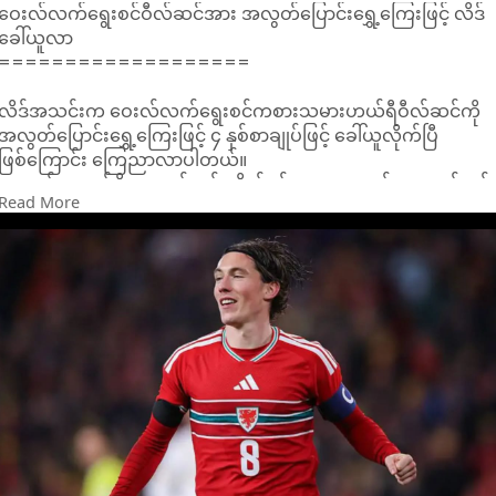
ဝေးလ်လက်ရွေးစင်ဝီလ်ဆင်အား အလွတ်ပြောင်းရွှေ့ကြေးဖြင့် လိဒ်
ခေါ်ယူလာ
===================
လိဒ်အသင်းက ဝေးလ်လက်ရွေးစင်ကစားသမားဟယ်ရီဝီလ်ဆင်ကို
အလွတ်ပြောင်းရွှေ့ကြေးဖြင့် ၄ နှစ်စာချုပ်ဖြင့် ခေါ်ယူလိုက်ပြီ
ဖြစ်ကြောင်း ကြေညာလာပါတယ်။
အသက် ၂၉ နှစ်ရှိ အလယ်တန်းတိုက်စစ်သမားဟာ ဇွန်လအကုန်တွင်
Read More
ဖူလ်ဟမ်နှင့်စာချုပ်သက်တမ်းကုန်ဆုံးပြီးနောက် ထွက်ခွာလာခဲ့သူ
ဖြစ်ပါတယ်။
ဝီလ်ဆင်ဟာ ၂၀၂၂ ခုနှစ်တုန်းက လီဗာပူးမှ ဖူလ်ဟမ်သို့ ပေါင် ၁၂
သန်းဖြင့် ပြောင်းလာခဲ့သူ ဖြစ်ပြီး ပြီးခဲ့တဲ့ရာသီတုန်းက ၃၆ ပွဲကစား
ရာတွင် ၁၀ ဂိုးအထိ သွင်းနိုင်ခဲ့ကာ အကောင်းဆုံးရာသီတစ်ခု ပိုင်ဆိုင်
ခဲ့သူလည်း ဖြစ်ပါတယ်။
ဝေးလ်အတွက် ၆၉ ပွဲကစားထားတဲ့ ဝီလ်ဆင်ဟာ ယခုနွေရာသီတွင်
လိဒ်ရဲ့ ပထမဆုံးခေါ်ယူအားဖြည့်ခြင်းခံလာသူလည်း ဖြစ်ပါတယ်။
လိဒ်ဟာ ဆောက်သမ်တန်အလယ်တန်းကစားသမားရှီယာချားလ်၊ ဒေါ
မွန်မှ ထွက်ခွာလာတဲ့ ဂျာမန်အလယ်တန်းကစားသမားဂျူလီယန်ဘရ
န့်တို့ကိုလည်း ခေါ်ယူရေး ကြိုးပမ်းနေပါတယ်။ S