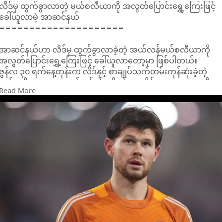
လိဒ်မှ ထွက်ခွာလာတဲ့ မယ်စလီယာကို အလွတ်ပြောင်းရွှေ့ကြေးဖြင့်
ခေါ်ယူလာမဲ့ အာဆင်နယ်
=====================
အာဆင်နယ်ဟာ လိဒ်မှ ထွက်ခွာလာခဲ့တဲ့ အယ်လန်မယ်စလီယာကို
အလွတ်ပြောင်းရွှေ့ကြေးဖြင့် ခေါ်ယူလာတော့မှာ ဖြစ်ပါတယ်။
ဇွန်လ ၃၀ ရက်နေ့တုန်းက လိဒ်နှင့် စာချုပ်သက်တမ်းကုန်ဆုံးခဲ့တဲ့
မယ်စလီယာဟာ အာဆင်နယ်နှင့် ပုဂ္ဂိုလ်ရေးဆိုင်ရာ သဘောတူညီမှု
Read More
များ ရရှိထားပြီးဖြစ်ကာ မကြာမီ အပြောင်းအရွှေ့အပြီးသတ်လာပါ
မယ်။
မယ်စလီယာနှင့် အေးဂျင့်တို့ဟာ အင်္ဂါနေ့တုန်းက ဟတ်ဖို့ဒ်ရှိုင်းယားရှိ
အာဆင်နယ်ရဲ့လေကျင့်ရေးကွင်းသို့ ရောက်လာကာ အပြောင်းအရွှေ့
အပြီးသတ်ရေး ဆွေးနွေးခဲ့ကြသလို ဆေးစစ်ဆေးမှုလည်း ခံယူခဲ့ပါ
တယ်။
အသက် ၂၆ နှစ်ရှိ ဂိုးသမားဟာ လိဒ်တွင် နံပါတ်တစ်ဂိုးသမားနေရာ
ဆုံးရှုံးပြီးနောက် အလွတ်ပြောင်းရွှေ့ကြေးဖြင့် ထွက်ခွာလာခဲ့တာပါ။
မယ်စလီယာဟာ အာဆင်နယ်တွင် ဒေးဗစ်ယာရာ၊ အာရီဇာဘာလာဂါ
တို့နောက် တတိယဦးစားပေးးဂိုးသမားအဖြစ် ကစားရပါမယ်။
တကယ်လို့များ အာရီဇာဘာလာဂါသာ ထွက်ခွာလာပါက မယ်စလီယ
မှာ ဒုတိယဦးစားပေးဂိုးသမားဖြစ်လာပါမယ်။