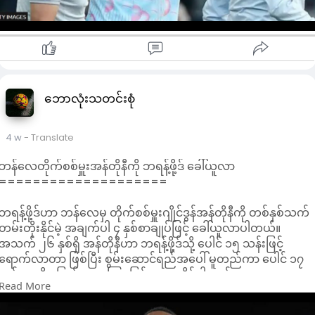
ခြောက်လမှ ကိုးလအထိ အချိန်ယူရပါတယ်။
ဘောလုံးသတင်းစုံ
4 w
- Translate
ဘန်လေတိုက်စစ်မှူးအန်တိုနီကို ဘရန့်ဖို့ဒ် ခေါ်ယူလာ
====================
ဘရန့်ဖို့ဒ်ဟာ ဘန်လေမှ တိုက်စစ်မှူးဂျိုင်ဒွန်အန်တိုနီကို တစ်နှစ်သက်
တမ်းတိုးနိုင်မဲ့ အချက်ပါ ၄ နှစ်စာချုပ်ဖြင့် ခေါ်ယူလာပါတယ်။
အသက် ၂၆ နှစ်ရှိ အန်တိုနီဟာ ဘရန့်ဖို့ဒ်သို့ ပေါင် ၁၅ သန်းဖြင့်
ရောက်လာတာ ဖြစ်ပြီး စွမ်းဆောင်ရည်အပေါ် မူတည်ကာ ပေါင် ၁၇
သန်းအထိ ပြောင်းရွှေ့ကြေး မြင့်မားလာနိုင်ပါတယ်။
Read More
အန်တိုနီဟာ ပြီးခဲ့တဲ့ရာသီတုန်းက တန်းဆင်းသွားခဲ့ရတဲ့ ဘန်လေ
အတွက် ပြိုင်ပွဲအရပ်ရပ်မှာ ၃၈ ပွဲကစားခဲ့ရာမှာ ၉ ဂိုးသွင်းပြီး ၄ ကြိမ်