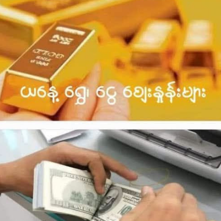
၆,၉၅၀,၀၀၀ ကျပ်
ပြင်ပ အရောင်းအဝယ်ဖြစ်တဲ့ ရွှေဈေးနှုန်း
-အခေါက်ရွှေ တကျပ်သား (ပြင်ပဈေးကွက်)
ရောင်းဈေး ၉,၇၀၀,၀၀၀ ကျပ်
ဝယ်ဈေး ၉,၆၆၀,၀၀၀ ကျပ်
-၁၅ ပဲရည် တကျပ်သား
ရောင်းဈေး ၉,၃၀၀,၀၀၀ ကျပ်
ဝယ်ဈေး ၉,၂၆၀,၀၀၀ ကျပ်
* စနစ်သစ်
(၁ိ - ၁၆.၃၂၉၃၂၅ ဂရမ် = ၁၂၀ ရွေး)
-အခေါက်ရွှေ တကျပ်သား (ပြင်ပဈေးကွက်)
ရောင်းဈေး ၉,၅၈၀,၀၀၀ ကျပ်
ဝယ်ဈေး ၉,၅၄၀,၀၀၀ ကျပ်
-၁၅ ပဲရည် တကျပ်သား
ရောင်းဈေး ၉,၁၈၀,၀၀၀ ကျပ်
ဝယ်ဈေး ၉,၁၄၀,၀၀၀ ကျပ်
“လက်ရှိ ရွှေဈေးကွက်အတွင်း ဈေးနှုန်းအတက်အကျ မငြိမ်သေးတဲ့
အတွက် ရောင်းမှား၊ ဝယ်မှား မဖြစ်ဖို့ သတိပြုစေလိုပါတယ်။”
(ရွှေဈေးနှုန်းများ အချိန်နှင့်အမျှ ပြောင်းလဲနိုင်သည်။)
#နိုင်ငံခြားငွေလဲလှယ်နှုန်း
-မြန်မာနိုင်ငံတော်ဗဟိုဘဏ် ရည်ညွှန်းငွေလဲနှုန်း