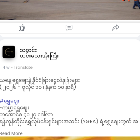
မေရိကန်တွင် ကျန်ရစ်ခြင်း (သို့မဟုတ်) အခြားနိုင်ငံသို့ ခရီးသွားခြင်
တို့ ပြုလုပ်လာကြတာပါ။
အန်ဆယ်လော့တီမှာ ဇနီးသည် ကနေဒါသူ ရှိရာ ဗန်ကူးဗားသို့ ထွက်
ခွာသွားခဲ့ပါတယ်။
ဘရာဇီးပရိသတ်များဟာ နော်ဝေကို ရှုံးနိမ့်ပြီးနောက် အန်ဆယ်လော့
တီကို ထုတ်ပယ်ရန် တောင်းဆိုမှုများ ရှိနေပါတယ်။
ဒါပေမဲ့ အန်ဆယ်လော့တီက ရာထူးမှ ထွက်ခွာမည်မဟုတ်ဘဲ
ဆက်လက် ကိုင်တွယ်သွားမယ်လို့ ဆိုထားသလို ဘရာဇီးဘောလုံးအဖွဲ
သတင်း
ဟင်းလေးအိုးကြီး
ချုပ်ကလည်း သူ့အပေါ် ဆက်လက် ယုံကြည်မှု ရှိနေပါတယ်။
4 w
- Translate
ယနေ့ ရွှေဈေးနဲ့ နိုင်ငံခြားငွေလဲနှုန်းများ
( ၂၀၂၆ - ဇူလိုင် ၁၀ ၊ နံနက် ၁၀ နာရီ)
#ရွှေဈေး
-ကမ္ဘာ့ရွှေဈေး
တအောင်စ ၄၁၂၇ ဒေါ်လာ
ရန်ကုန်တိုင်းရွှေလုပ်ငန်းရှင်များအသင်း (YGEA) ရဲ့ရွှေစျေးကွက် အ
ဖွင့်ဈေးနှုန်း
Read More
- အကယ်ဒမီ မီးလင်းရွှေ တကျပ်သား