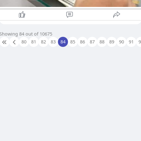
အမေရိကန် တဒေါ်လာ - ၃၆၆၃ ကျပ်
ပြင်ပပေါက်စျေး
-အမေရိကန်ဒေါ်လာ‌
ရောင်းဈေး - ၄၄၀၀ ကျပ်
Showing 84 out of 10675
ဝယ်ဈေး - ၄၂၉၀ ကျပ်
-စင်္ကာပူဒေါ်လာ
80
81
82
83
84
85
86
87
88
89
90
91
ရောင်းဈေး - ၃၃၆၀ ကျပ်
ဝယ်ဈေး - ၃၂၆၀ ကျပ်
-ယူရို
ရောင်းဈေး - ၅၀၄၅ ကျပ်
ဝယ်ဈေး - ၄၉၁၅ ကျပ်
-ထိုင်းဘတ်
ရောင်းဈေး - ၁၃၂.၅ ကျပ်
ဝယ်ဈေး - ၁၂၉.၂ ကျပ်
-မလေးရှားရင်းဂစ်
ရောင်းဈေး - ၁၀၈၃ ကျပ်
ဝယ်ဈေး - ၁၀၅၅ ကျပ်
-တရုတ်ယွမ်
ရောင်းဈေး - ၆၅၀ ကျပ်
ဝယ်ဈေး - ၆၃၃ ကျပ်