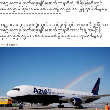
ကမ္ဘာ့ဖလားမှ ထွက်ခွာခဲ့ရပြီးနောက် ဘရာဇီးရဲ့ အိမ်ပြန်ခရီးတွင်
လေယာဉ်ပေါ်တွင် ကစားသမားတစ်ဦးတည်းသာ ပြန်လိုက်ပါသွားခဲ့
=====================
ကမ္ဘာ့ဖလား ၃၂ သင်း ရှုံးထွက်အဆင့်ပွဲစဉ်တွင် နော်ဝေကို ရှုံးနိမ့်ကာ
ကမ္ဘာ့ဖလားမှ ထွက်ခွာခဲ့ရပြီးနောက် ဘရာဇီးအသင်းရဲ့ အိမ်ပြန်
လေယာဉ်ခရီးတွင် ကစားသမားတစ်ဦးတည်းသာ လိုက်ပါသွားခဲ့
ကြောင်း သိရပါတယ်။
Read More
ဘရာဇီးဘောလုံးအဖွဲ့ချုပ်ဟာ တနင်္ဂနွေနေ့တုန်းက နော်ဝေကို မ
ထင်မှတ်ဘဲ ရှုံးနိမ့်ကာ ကမ္ဘာ့ဖလားမှ ထွက်ခွာရပြီးနောက် နယူးဂျာစီမ
ရီယိုဒီဂျနဲလ်ရိုးသို့ စင်းလုံးငှား လေယာဉ်ဖြင့် ခရီးရှည်နှင်ခဲ့ပါတယ်။
ဒါပေမဲ့ ဘရာဇီးမီဒီယာများရဲ့ဖော်ပြမှုအရ ကစားသမားတစ်ဦးတည်း
သာ လေယာဉ်ပေါ်တွင် ပြန်လည်လိုက်ပါလာခဲ့ကြောင်း သိရပါတယ်။
မန်စီးတီး၊ ရီးရဲလ်မက်ဒရစ်နှင့် ဂျူဗင်တပ်နောက်ခံလူဟောင်းဒါနီလို
တစ်ဦးတည်းသာ အိမ်ပြန်ခရီးတွင် လိုက်ပါလာခဲ့ပါတယ်။
ဒါနီလိုဟာ လေ့ကျင့်ရေးဂိုးသမားလီယိုနန်နက်တီအပါအဝင် နည်းပြ
အဖွဲ့ဝင်များ၊ ဆေးဘက်ဆိုင်ရာအဖွဲ့ဝင်များ၊ လုံခြုံရေးဝန်ထမ်းများ
နှင့်အတူ လိုက်ပါလာခဲ့ပါတယ်။
ကျန်ဘရာဇီးအသင်းသားတို့မှာ အပန်းဖြေခရီးထွက်ရန်အတွက်
ကျန်ရစ်ခဲ့တယ်လို့ ယုံကြည်ရပါတယ်။ ကျန်ကစားသမားတို့ဟာ အ