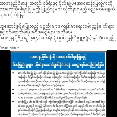
အာဇာနည်ဗိမာန်၊ အတွင်းဝန်ရုံးနှင့် ဗိုလ်ချုပ်အောင်ဆန်းပြတိုက်သို့
လာရောက်ဂါရဝပြုမည့် ပြည်သူများ လိုက်နာရမည့် စည်းကမ်းချက်
များ ထုတ်ပြန်
ယူဆောင်ခွင့်မပြုသည့် ပစ္စည်းများ၊ ကျန်းမာရေးလမ်းညွှန်ချက်များ
နှင့် ဝင်ရောက်ရေးအစီအစဉ်များ အသိပေး
အာဇာနည်ဗိမာန်၊ အတွင်းဝန်ရုံး (ယခင်ဝန်ကြီးများရုံး) နှင့် ဗိုလ်ချုပ်
အောင်ဆန်းပြတိုက်သို့ လာရောက်ဂါရဝပြုမည့် ပြည်သူများအနေဖြင့
Read More
သတ်မှတ်ထားသည့် စည်းကမ်းချက်များနှင့် ကျန်းမာရေးဆိုင်ရာ
လမ်းညွှန်ချက်များကို တိကျစွာ လိုက်နာဆောင်ရွက်ကြရန်
သက်ဆိုင်ရာတာဝန်ရှိသူများက အသိပေးထုတ်ပြန်ထားသည်။
ထုတ်ပြန်ချက်အရ အဆိုပါနေရာများသို့ ဝင်ရောက်ရာတွင် ဘောပင်
အမျိုးမျိုး၊ လက်ကိုင်ဖုန်းများ၊ အလံအမျိုးမျိုး၊ လက်ကိုင်အိတ်များ၊
ကင်မရာများ၊ မီးခြစ်များ၊ ပန်းခွေ၊ ပန်းစည်း၊ ပန်းခြင်းများ၊ ဗီနိုင်း
ဆိုင်းဘုတ်များ၊ ပုလင်း၊ ဘူးများနှင့် အလံတင်ရာတွင် အသုံးပြုသည့်
တုတ်၊ PVC ပိုက်နှင့် သံပိုက်များ ယူဆောင်ဝင်ရောက်ခွင့် မပြု
ကြောင်း သိရသည်။
ထို့ပြင် လာရောက်ဂါရဝပြုသူများအားလုံး နှာခေါင်းစည်း (Mask)
ကို စနစ်တကျ တပ်ဆင်ရမည်ဖြစ်ပြီး သတ်မှတ်ထားသည့် နေရာများ
တွင် လက်ဆေးခြင်း၊ Hand Sanitizer အသုံးပြုခြင်းများ ပြုလုပ်ပြီး