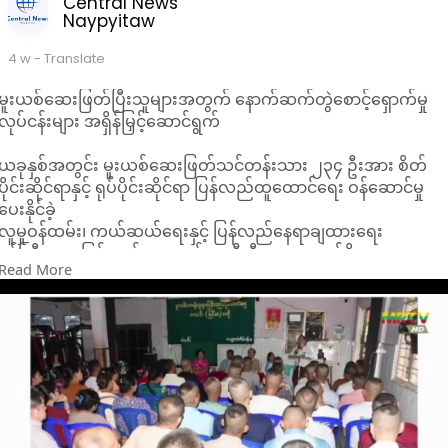
Central News
ထိန်းသိမ်းနိုင်ရေးအတွက် အရေးပါသည့် ခြေလှမ်းတစ်ရပ်ဖြစ်ပြီး
Naypyitaw
ရိုးရာပညာရပ်များ ရေရှည်ရှင်သန်နိုင်ရေးအတွက် အများပြည်သူ
အနေဖြင့်လည်း ဝိုင်းဝန်းအားပေးကူညီကြရန် မြန်မာ့ယဉ်ကျေးမှု
4 w
- Translate
အမွေအနှစ်များ ထိန်းသိမ်းစောင့်ရှောက်ရေးအဖွဲ့က တိုက်တွန်း
ထားသည်။
မူးယစ်ဆေးဖြတ်ပြီးသူများအတွက် နောက်ဆက်တွဲစောင့်ရှောက်မှု
လုပ်ငန်းများ အရှိန်မြှင့်ဆောင်ရွက်
ယခုနှစ်အတွင်း မူးယစ်ဆေးဖြတ်သင်တန်းသား ၂၃၄ ဦးအား စိတ်
ပိုင်းဆိုင်ရာနှင့် ရုပ်ပိုင်းဆိုင်ရာ ပြန်လည်ထူထောင်ရေး ဝန်ဆောင်မှု
ပေးနိုင်ခဲ့
လူမှုဝန်ထမ်း၊ ကယ်ဆယ်ရေးနှင့် ပြန်လည်နေရာချထားရေး
ဝန်ကြီးဌာန၊ ပြန်လည်ထူထောင်ရေးဦးစီးဌာနအောက်ရှိ
Read More
ပြန်လည်ထူထောင်ရေးစခန်းများတွင် မူးယစ်ဆေးဖြတ်ပြီးသူများ
အတွက် နောက်ဆက်တွဲစောင့်ရှောက်မှုနှင့် ပြန်လည်ထူထောင်ရေး
လုပ်ငန်းများကို အလေးထားဆောင်ရွက်ပေးလျက်ရှိကြောင်း သိရ
သည်။
ရန်ကုန်တိုင်းဒေသကြီး၊ တာမွေမြို့နယ်၊ ကျိုက္ကဆံလမ်းရှိ မူးယစ်ဆေ
စွဲသူများ ပြန်လည်ထူထောင်ရေးအသင်း (မြန်မာ) ဗဟိုရုံးတွင် ယခု
နှစ်အတွင်း မူးယစ်ဆေးဖြတ်သင်တန်းသား စုစုပေါင်း ၂၃၄ ဦးအား
စိတ်ပိုင်းဆိုင်ရာနှင့် ရုပ်ပိုင်းဆိုင်ရာ နောက်ဆက်တွဲစောင့်ရှောက်မှုများ