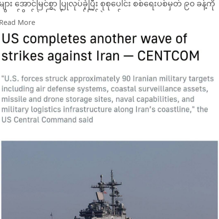
များ အောင်မြင်စွာ ပြုလုပ်ခဲ့ပြီး စုစုပေါင်း စစ်ရေးပစ်မှတ် ၉၀ ခန့်ကို
တို-က်ခိုက်ခဲ့ကြောင်း ထုတ်ပြန်ခဲ့သည်။
Read More
CENTCOM က X တွင် ထုတ်ပြန်ထားသော ကြေညာချက်အရ "ဇူလိုင်
၈ ရက်တွင် အမေရိကန် အလယ်ပိုင်းစစ်ဌာနချုပ် (CENTCOM) ၏
တပ်ဖွဲ့များသည် အီရန်အပေါ် နောက်ထပ် တို-က်ခိုက်မှုများကို
ဆောင်ရွက်ခဲ့သည်။ ရည်ရွယ်ချက်မှာ ဟော်မုဇ်ရေလက်ကြား (Strait
of Hormuz) အတွင်း ကုန်သွယ်ရေးသင်္ဘောများနှင့် အပြစ်မဲ့
အရပ်သားသင်္ဘောသားများကို တိုက်ခိုက်နိုင်သည့် အီရန်၏ စွမ်းရည်
ကို ပိုမိုလျှော့ချရန် ဖြစ်သည်။
အမေရိကန်တပ်ဖွဲ့များက အီရန်၏ စစ်ရေးပစ်မှတ် ၉၀ ခန့်ကို
တိုက်ခိုက်ခဲ့ပြီး၊ ထိုပ-စ်မှတ်များတွင် လေကြောင်းရန်ကာကွယ်ရေး
စနစ်များ၊ ကမ်းရိုးတန်း စောင့်ကြည့်ရေးစနစ်များ၊ ဒုံးကျည်နှင့် ဒရုန်း
သိုလှောင်ရုံများ၊ ရေတပ်စွမ်းရည်များနှင့် ကမ်းရိုးတန်းတစ်လျှောက်ရှ
စစ်ဘက်ဆိုင်ရာ ထောက်ပံ့ပို့ဆောင်ရေး အခြေခံအဆောက်အအုံများ
ပါဝင်သည်။"
CENTCOM ၏ ထုတ်ပြန်ချက်အရ ယင်းမတိုင်မီ တစ်ရက်အလိုတွင်
လည်း အမေရိကန်သည် အီရန်ရှိ စစ်ရေးပစ်မှတ် ၈၀ ကို တိုက်ခိုက်ခဲ့
ပြီး ဖြစ်သည်။
တစ်ဖက်တွင် အီရန်လွှတ်တော်ဥက္ကဋ္ဌ Mohammad Bagher
Ghalibaf က ဟော်မုဇ်ရေလက်ကြားကို ပြန်လည်ဖွင့်ပေးမည်ဆိုပါ
က ဝါရှင်တန်၏ ဖိအားပေးမှုကြောင့် မဟုတ်ဘဲ တီဟီရန်ဘက်က