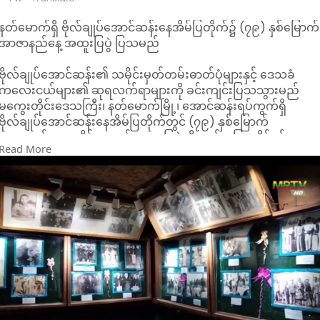
နတ်မောက်ရှိ ဗိုလ်ချုပ်အောင်ဆန်းနေအိမ်ပြတိုက်၌ (၇၉) နှစ်မြောက်
အာဇာနည်နေ့ အထူးပြပွဲ ပြသမည်
ဗိုလ်ချုပ်အောင်ဆန်း၏ သမိုင်းမှတ်တမ်းဓာတ်ပုံများနှင့် ဒေသခံ
ကလေးငယ်များ၏ ဆုရလက်ရာများကို ခင်းကျင်းပြသသွားမည်
မကွေးတိုင်းဒေသကြီး၊ နတ်မောက်မြို့၊ အောင်ဆန်းရပ်ကွက်ရှိ
ဗိုလ်ချုပ်အောင်ဆန်းနေအိမ်ပြတိုက်တွင် (၇၉) နှစ်မြောက်
အာဇာနည်နေ့အထိမ်းအမှတ် အထူးပြပွဲကို ကျင်းပပြသနိုင်ရန်
Read More
ကြိုတင်ပြင်ဆင်မှုများ ဆောင်ရွက်လျက်ရှိကြောင်း သိရသည်။
အဆိုပါ အထူးပြပွဲတွင် ဗိုလ်ချုပ်အောင်ဆန်း၏ ငယ်စဉ်ဘဝ
မှတ်တမ်းဓာတ်ပုံများ၊ လွတ်လပ်ရေးကြိုးပမ်းမှုဆိုင်ရာ မှတ်တမ်း
ဓာတ်ပုံများနှင့် ဗိုလ်ချုပ်ကျဆုံးခဲ့သည့် ဖြစ်ရပ်ဆိုင်ရာ မှတ်တမ်း
ဓာတ်ပုံများကို အစီအစဉ်တကျ ခင်းကျင်းပြသသွားမည်ဖြစ်ကြောင်း
သိရသည်။
ထို့ပြင် နတ်မောက်မြို့ရှိ ကလေးငယ်များ၏ ဆုရပန်းချီ၊ စာစီစာကုံး၊
ကဗျာနှင့် သမိုင်းမှတ်တမ်းဆိုင်ရာ လက်ရာများကိုလည်း ထည့်သွင်း
ပြသသွားရန် စီစဉ်ထားကြောင်း သိရသည်။
အထူးပြပွဲကာလအတွင်း လာရောက်လေ့လာမည့် ပြည်သူများနှင့်
ခရီးသွားဧည့်သည်များ အဆင်ပြေစွာ ကြည့်ရှုနိုင်ရေးအတွက်