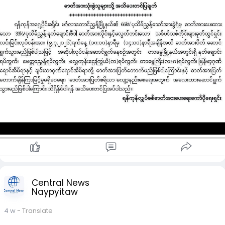
ဆောင်ရွက်မည်ဖြစ်သဖြင့် လုပ်ငန်းဆောင်ရွက်နေစဉ်အတွင်း တာမွေ
နိုင်သည်။
မြို့နယ်အတွင်းရှိ နတ်ချောင်းရပ်ကွက်၊ မေတ္တာညွန့်ရပ်ကွက်၊ မလွှ
B အဆင့်ရရှိသူများ
ကုန်းဌေးကြွယ်(က)ရပ်ကွက်၊ တာမွေကြီး(က+ဂ)ရပ်ကွက်၊ မြန်မာ့
စိုက်ပျိုးရေးနှင့် မွေးမြူရေးသိပ္ပံ (မွေးမြူရေးဒီပလိုမာ) သင်တန်း
ဂုဏ်ရောင်အိမ်ရာနှင့် ချမ်းသာဂုဏ်ရောင်အိမ်ရာတို့တွင် ယာယီ
များနှင့် ငါးလုပ်ငန်းသိပ္ပံကျောင်းများတွင် ဖွင့်လှစ်မည့် (ငါးလုပ်ငန်း
ဓာတ်အားပြတ်တောက်မှု ဖြစ်ပေါ်နိုင်ကြောင်း သိရသည်။
သိပ္ပံဒီပလိုမာ) သင်တန်းများသို့ လျှောက်ထားခွင့်ရရှိမည်ဖြစ်ကြောင်
YESC အနေဖြင့် လုပ်ငန်းဆောင်ရွက်ချိန်အတွင်း ဓာတ်အားပြတ်
သိရသည်။
တောက်ချိန် ကြာမြင့်မှုမရှိစေရေးနှင့် ဓာတ်အားပြတ်တောက်မည့်
၂၀၂၆ ခုနှစ်၏ အောင်ချက်အခြေအနေ
ဧရိယာများ လျော့နည်းစေရေးအတွက် အလေးထားဆောင်ရွက်သွား
ယခုနှစ်တွင် ကျင်းပပြုလုပ်ခဲ့သည့် စက်မှု၊ စိုက်ပျိုး၊ မွေးမြူရေး
မည်ဖြစ်ကြောင်း အသိပေးထားသည်။
တက္ကသိုလ်ဝင်စာမေးပွဲကြီးတွင် တစ်နိုင်ငံလုံးရှိ တိုင်းဒေသကြီးနှင့်
ပြည်နယ်အသီးသီးမှ စုစုပေါင်း ဝင်ရောက်ဖြေဆိုသူ ၃,၃၆၄ ဦး ရှိခဲ့
သည့်အနက် ၁,၆၇၂ ဦး အောင်မြင်ခဲ့သဖြင့် အောင်ချက်ရာခိုင်နှုန်း
အားဖြင့် ၄၉ ဒသမ ၇၀ ရာခိုင်နှုန်းအထိ ရှိခဲ့ကြောင်း တရားဝင်စာရင်း
ဇယားများအရ သိရှိရသည်။
Central News
Naypyitaw
4 w
- Translate