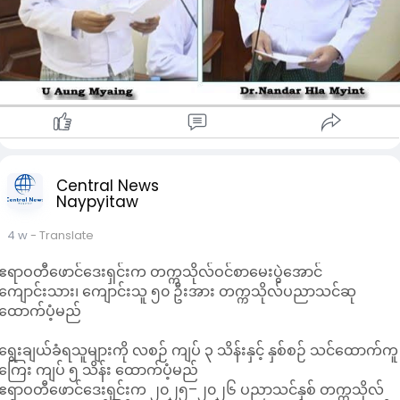
ငွေမှ ပြန်လည်ကျခံပေးလျက်ရှိကြောင်း၊ သို့သော် တာဝန်မဟုတ်
သည့် ကိုယ်ရေးကိုယ်တာခရီးသွားလာမှုများအတွက် အခမဲ့ခရီးသွား
ခွင့် ပြုလုပ်ပေးရန် အစီအစဉ်မရှိကြောင်း ရှင်းလင်းပြောကြားခဲ့
သည်။
ထို့ပြင် တာဝန်ဖြင့် ခရီးသွားသည့် ဝန်ထမ်းများအတွက် တစ်ရက်လျှင
နေ့တွက်စရိတ် ကျပ် ၄,၈၀၀ နှုန်းနှင့် တည်းခိုစရိတ်ကို ရာထူးအဆင့်
နှင့် မြို့အလိုက် သတ်မှတ်နှုန်းထားများဖြင့် ခံစားခွင့်ပြုထားကြောင်း
လိုအပ်ပါက တည်းခိုစရိတ်နှင့် နေ့တွက်စရိတ်နှုန်းထားများကို
သက်ဆိုင်ရာဝန်ကြီးဌာနများ၏ စိစစ်သုံးသပ်ချက်များအပေါ်
မူတည်၍ နိုင်ငံတော်က ဆက်လက်စဉ်းစားဆောင်ရွက်သွားမည်
Central News
Naypyitaw
ဖြစ်ကြောင်း ဒုတိယဝန်ကြီးက ပြောကြားခဲ့သည်။
4 w
- Translate
ဧရာဝတီဖောင်ဒေးရှင်းက တက္ကသိုလ်ဝင်စာမေးပွဲအောင်
ကျောင်းသား၊ ကျောင်းသူ ၅၀ ဦးအား တက္ကသိုလ်ပညာသင်ဆု
ထောက်ပံ့မည်
ရွေးချယ်ခံရသူများကို လစဉ် ကျပ် ၃ သိန်းနှင့် နှစ်စဉ် သင်ထောက်ကူ
ကြေး ကျပ် ၅ သိန်း ထောက်ပံ့မည်
ဧရာဝတီဖောင်ဒေးရှင်းက ၂၀၂၅–၂၀၂၆ ပညာသင်နှစ် တက္ကသိုလ်