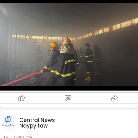
အသင်းတို့က ဂုဏ်ပြုဆုငွေများ ချီးမြှင့်သွားမည်ဖြစ်ကြောင်း သိရ
သည်။
ဖြစ်စဉ်မှာ ဇူလိုင် ၆ ရက် နံနက်ပိုင်းက မန္တလေးမြို့ ၁၀၁A လမ်းနှင့်
၆၇A လမ်းထောင့်ရှိ ဂိုဒေါင်ဟောင်းတွင် မီးလောင်ကျွမ်းမှုဖြစ်ပွားစဉ်
အတွင်း၌ အစောင့်အဖြစ် နေထိုင်နေသည့် သက်ကြီးဘိုးဘွား
ဇနီးမောင်နှံ ပိတ်မိနေခဲ့ခြင်းဖြစ်သည်။
ထိုစဉ် အနီးအနားတွင်ရှိသော ဦးချိုက မည်သည့်အကာအကွယ်
ပစ္စည်းမျှ မပါရှိဘဲ မီးခိုးနှင့် မီးတောက်များကြားသို့ သုံးကြိမ်တိုင်တိုင
စွန့်စွန့်စားစား ဝင်ရောက်ကာ အဘိုးနှင့် အဘွားတို့ကို တစ်ဦးချင်းစီ
ကယ်ထုတ်နိုင်ခဲ့ကြောင်း သိရသည်။
သို့သော် ကယ်တင်ခံခဲ့ရသည့် အဘိုးဖြစ်သူ ဦးတင်ထွန်း (၆၄ နှစ်)
သည် မန္တလေးဆေးရုံကြီး၌ ဆေးကုသမှုခံယူနေစဉ် မီးလောင်ဒဏ်ရာ
ပြင်းထန်မှုကြောင့် ကွယ်လွန်ခဲ့ပြီး အဘွားဖြစ်သူမှာ ဆက်လက်
ဆေးကုသမှု ခံယူလျက်ရှိကြောင်း သိရသည်။
ဦးချိုသည် သမန်းကုန်းဘက်တွင် သန့်ရှင်းရေးလုပ်ငန်း လုပ်ကိုင်နေ
သူဖြစ်ပြီး ညပိုင်းတွင် ကော်ဖီဆိုင် လုံခြုံရေးဝန်ထမ်းအဖြစ်လည်း
လုပ်ကိုင်လျက်ရှိကြောင်း သိရသည်။
ဦးချို၏ ရဲဝံ့စွာ အသက်စွန့်ကယ်တင်ခဲ့သည့် လုပ်ရပ်ကို ဂုဏ်ပြုသည့်
Central News
Naypyitaw
အနေဖြင့် မရွှေလဲ့၏ မမကြီးမိသားစုက ဂုဏ်ပြုဆုငွေ ကျပ် (၁၀)
သိန်း ချီးမြှင့်သွားမည်ဖြစ်ပြီး၊ မီးဘေးသင့် ဘိုးဘွားနှစ်ဦးအတွက်
4 w
- Translate