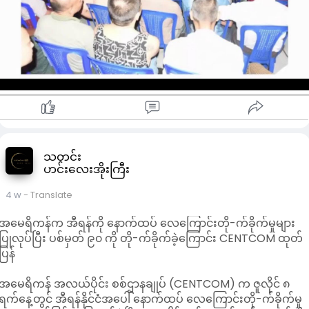
အောင်မြင်စွာ ဆောင်ရွက်ပေးနိုင်ခဲ့ကြောင်း သိရသည်။
အဆိုပါ အသင်းအနေဖြင့် မူးယစ်ဆေးစွဲလူနာများကို ရှာဖွေဖော်ထုတ်
ခြင်း၊ လူမှုကွန်ရက်စာမျက်နှာများမှတစ်ဆင့် ဆက်သွယ်လာသူများ
အား ဆေးရုံများသို့ လွှဲပြောင်းကာ ဆေးဖြတ်ကုသနိုင်ရေး
ဆောင်ရွက်ပေးခြင်း၊ ဆေးရုံမှဆင်းလာသူများအား
ပြန်လည်ထူထောင်ရေးအစီအစဉ်များ ဆက်လက်ဆောင်ရွက်ပေး
ခြင်းနှင့် သင်တန်းဆင်းပြီးသူများအား နောက်ဆက်တွဲစောင့်ရှောက်မှု
ပေးခြင်းတို့ကို ၂၄ နာရီပတ်လုံး ဝန်ဆောင်မှုပေးလျက်ရှိကြောင်း သိရ
သည်။
မူးယစ်ဆေးဖြတ်ပြီးသူများ လူမှုဘဝသို့ အောင်မြင်စွာ ပြန်လည်ဝင်
ရောက်နိုင်ရေးအတွက် စိတ်ပိုင်းဆိုင်ရာနှင့် ရုပ်ပိုင်းဆိုင်ရာ
သတင်း
ဟင်းလေးအိုးကြီး
ပြန်လည်ထူထောင်ရေးလုပ်ငန်းများကို ဆက်လက်အရှိန်မြှင့်
ဆောင်ရွက်သွားမည်ဖြစ်ကြောင်း သိရသည်။
4 w
- Translate
အမေရိကန်က အီရန်ကို နောက်ထပ် လေကြောင်းတို-က်ခိုက်မှုများ
ပြုလုပ်ပြီး ပစ်မှတ် ၉၀ ကို တို-က်ခိုက်ခဲ့ကြောင်း CENTCOM ထုတ်
ပြန်
အမေရိကန် အလယ်ပိုင်း စစ်ဌာနချုပ် (CENTCOM) က ဇူလိုင် ၈
ရက်နေ့တွင် အီရန်နိုင်ငံအပေါ် နောက်ထပ် လေကြောင်းတို-က်ခိုက်မှု