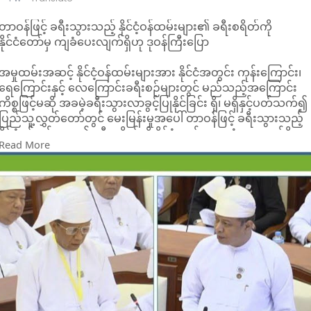
လည်း တစ်ဦးလျှင် ကျပ် (၅) သိန်းစီ၊ စုစုပေါင်း ကျပ် (၁၀) သိန်း
ထောက်ပံ့လှူဒါန်းသွားမည်ဖြစ်ကြောင်း သိရသည်။
တာဝန်ဖြင့် ခရီးသွားသည့် နိုင်ငံ့ဝန်ထမ်းများ၏ ခရီးစရိတ်ကို
နိုင်ငံတော်မှ ကျခံပေးလျက်ရှိဟု ဒုဝန်ကြီးပြော
အမှုထမ်းအဆင့် နိုင်ငံ့ဝန်ထမ်းများအား နိုင်ငံအတွင်း ကုန်းကြောင်း၊
ရေကြောင်းနှင့် လေကြောင်းခရီးစဉ်များတွင် မည်သည့်အကြောင်း
ကိစ္စဖြင့်မဆို အခမဲ့ခရီးသွားလာခွင့်ပြုနိုင်ခြင်း ရှိ၊ မရှိနှင့်ပတ်သက်၍
ပြည်သူ့လွှတ်တော်တွင် မေးမြန်းမှုအပေါ် တာဝန်ဖြင့် ခရီးသွားသည့်
နိုင်ငံ့ဝန်ထမ်းများ၏ ခရီးစရိတ်ကို နိုင်ငံတော်က ကျခံပေးလျက်ရှိ
Read More
ကြောင်း ပို့ဆောင်ရေးဝန်ကြီးဌာန ဒုတိယဝန်ကြီး ဦးအောင်မြိုင်က
ပြန်လည်ရှင်းလင်းပြောကြားခဲ့သည်။
ဇူလိုင် ၈ ရက်က ကျင်းပသည့် တတိယအကြိမ် ပြည်သူ့လွှတ်တော်
ဒုတိယပုံမှန်အစည်းအဝေး (၂၀) ရက်မြောက်နေ့တွင် ကလော
မဲဆန္ဒနယ်မှ ဒေါက်တာနန္ဒာလှမြင့်က အမှုထမ်းအဆင့် နိုင်ငံ့ဝန်ထမ်း
များအား တာဝန်ဖြင့်ဖြစ်စေ၊ အခြားမည်သည့်အကြောင်းကိစ္စဖြင့်ဖြစ်
စေ အခမဲ့ခရီးသွားလာခွင့် စီမံဆောင်ရွက်ပေးနိုင်ခြင်း ရှိ၊ မရှိကို
မေးမြန်းခဲ့ခြင်းဖြစ်သည်။
ယင်းနှင့်ပတ်သက်၍ ဒုတိယဝန်ကြီးက နိုင်ငံ့ဝန်ထမ်းများ တာဝန်အရ
ခရီးသွားလာရာတွင် ဒေသန္တရနှုန်းထားများနှင့်အညီ အမှန်တကယ်
ကုန်ကျသည့် ခရီးစရိတ်ကို နိုင်ငံတော်က သက်ဆိုင်ရာဌာန၏ ဘဏ္ဍာ