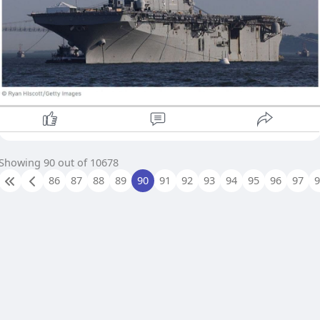
သတ်မှတ်ထားသော အခြေအနေများ ပြည့်မီမှသာ ဖြစ်မည်ဟု
သတိပေး ပြောကြားခဲ့သည်။
ထို့အပြင် ၎င်းက "အမေရိကန်၏ ခြိမ်းခြောက်မှုများနှင့် ကတိပျက်မှု
များသည် ယခုအချိန်မှစ၍ အကျိုးဆက်မရှိဘဲ ဆက်လက်ပြုလုပ်နိုင်
သည့် အရာ မဟုတ်တော့ပါ" ဟု အလေးအနက် ပြောဆိုခဲ့သည်။
အဆိုပါ ပြောကြားချက်သည် ဟော်မုဇ်ရေလက်ကြားကို ပြန်ဖွင့်ရေး
အတွက် အီရန်ဘက်က မိမိတို့၏ သတ်မှတ်ချက်များကို ဦးစားပေး
မည်ဖြစ်ကြောင်းနှင့် အမေရိကန်၏ ဖိအားများကို လက်မခံကြောင်း
ဖော်ပြသည့် သဘောထားဖြစ်သည်။
Showing 90 out of 10678
86
87
88
89
90
91
92
93
94
95
96
97