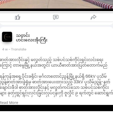
A အဆင့်ရရှိသူများ
မိမိတို့ တိုင်းဒေသကြီးနှင့် ပြည်နယ်အသီးသီးရှိ နည်းပညာတက္ကသိုလ်
(TU) များသို့ လျှောက်ထားနိုင်သည်။
B အဆင့်ရရှိသူများ
အစိုးရနည်းပညာကောလိပ် (GTC) များနှင့် အစိုးရစက်မှုလက်မှုသိပ္ပံ
(GTI) ကျောင်းများသို့ တက်ရောက်ရန် လျှောက်ထားနိုင်မည်
ဖြစ်သည်။
သတင်း
ဟင်းလေးအိုးကြီး
၂။ စိုက်ပျိုးရေးအတတ်ပညာ (Agriculture) ကဏ္ဍ
A အဆင့်ရရှိသူများ
4 w
- Translate
ရေဆင်းစိုက်ပျိုးရေးတက္ကသိုလ်နှင့် စိုက်ပျိုးရေးနှင့် မွေးမြူရေး
တက္ကသိုလ် (မအူပင်) တို့တွင် ဘွဲ့သင်တန်းများ တက်ရောက်ရန်
ဓာတ်အားလိုင်းနှင့် မလွတ်သည့် သစ်ပင်သစ်ကိုင်းရှင်းလင်းရေး
လျှောက်ထားခွင့်ရရှိမည်။
ကြောင့် တာမွေမြို့နယ်အတွင်း ယာယီဓာတ်အားပြတ်တောက်မည်
B အဆင့်ရရှိသူများ
စိုက်ပျိုးရေးနှင့် မွေးမြူရေးသိပ္ပံကျောင်းများ (စိုက်ပျိုးရေးဒီပလိုမာ
ရန်ကုန်အရှေ့ပိုင်းခရိုင်၊ မင်္ဂလာတောင်ညွန့်မြို့နယ်ရှိ 66kV ပုသိမ်
နှင့် အစိုးရစက်မှုလက်မှုသိပ္ပံကျောင်းများတွင် ဖွင့်လှစ်သည့်
ညွန့်ဓာတ်အားခွဲရုံမှ ဓာတ်အားပေးထားသည့် 33kV ပုသိမ်ညွန့်-နတ်
(စက်မှုလယ်ယာနည်းပညာ ဒီပလိုမာ) သင်တန်းများသို့ လျှောက်ထား
ချောင်းဖီဒါ ဓာတ်အားလိုင်းနှင့် မလွတ်ကင်းသော သစ်ပင်သစ်ကိုင်း
နိုင်သည်။
များ ခုတ်ထွင်ရှင်းလင်းခြင်းလုပ်ငန်းကို ဇူလိုင် ၉ ရက်တွင် ဆောင်ရွက
၃။ မွေးမြူရေးအတတ်ပညာ (Livestock) ကဏ္ဍ
သွားမည်ဖြစ်ကြောင်း ရန်ကုန်လျှပ်စစ်ဓာတ်အားပေးရေး
A အဆင့်ရရှိသူများ
Read More
ကော်ပိုရေးရှင်း (YESC) က အသိပေးထားသည်။
မွေးမြူရေးဆိုင်ရာ ဆေးတက္ကသိုလ် (ရေဆင်း) နှင့် စိုက်ပျိုးရေးနှင့်
အဆိုပါလုပ်ငန်းကို ဇူလိုင် ၉ ရက် နံနက် ၁၀ နာရီမှ မွန်းလွဲ ၂ နာရီအထိ
မွေးမြူရေးတက္ကသိုလ် (မအူပင်) တို့သို့ လျှောက်ထားတက်ရောက်