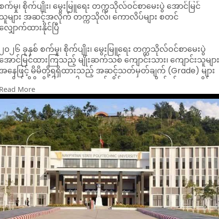
စက်မှု၊ စိုက်ပျိုး၊ မွေးမြူရေး တက္ကသိုလ်ဝင်စာမေးပွဲ အောင်မြင်
သူများ အဆင့်အလိုက် တက္ကသိုလ်၊ ကောလိပ်များ စတင်
လျှောက်ထားနိုင်ပြီ
၂၀၂၆ ခုနှစ် စက်မှု၊ စိုက်ပျိုး၊ မွေးမြူရေး တက္ကသိုလ်ဝင်စာမေးပွဲ
အောင်မြင်ထားကြသည့် မျိုးဆက်သစ် ကျောင်းသား၊ ကျောင်းသူမျာ
အနေဖြင့် မိမိတို့ရရှိထားသည့် အဆင့်သတ်မှတ်ချက် (Grade) များ
အလိုက် မိမိတို့ ဝါသနာပါရာ သက်ဆိုင်ရာ တက္ကသိုလ်နှင့် ကောလိပ်
Read More
များကို စတင်လျှောက်ထားနိုင်ပြီဖြစ်ကြောင်း ပညာရေး
အသိုင်းအဝိုင်းထံမှ သိရသည်။
ကျောင်းသား၊ ကျောင်းသူများ အဆင်ပြေချောမွေ့စွာ ရွေးချယ်
လျှောက်ထားနိုင်ရန်အတွက် ဘာသာရပ်ကဏ္ဍနှင့် ရရှိသည့် အဆင့်
အလိုက် တက်ရောက်ခွင့်ရှိမည့် ပညာရေးအဖွဲ့အစည်းများကို အောက်
ပါအတိုင်း စနစ်တကျ ခွဲခြားသတ်မှတ်ထားသည် -
၁။ စက်မှုအတတ်ပညာ (Engineering) ကဏ္ဍ
A+ အဆင့်ရရှိသူများ
Naypyitaw State Polytechnic University၊ ရန်ကုန်နည်းပညာ
တက္ကသိုလ် (YTU) နှင့် မန္တလေးနည်းပညာတက္ကသိုလ် (MTU) ကဲ့သို့
သော နိုင်ငံတော်အဆင့် ထိပ်တန်းနည်းပညာတက္ကသိုလ်ကြီးများသို့
လျှောက်ထားခွင့်ရရှိမည်။