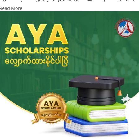
ဝင်စာမေးပွဲ အောင်မြင်ခဲ့သည့် ကျောင်းသား၊ ကျောင်းသူများအနက်
Read More
အရည်အချင်းနှင့် ကိုက်ညီသူ (၅၀) ဦးကို ရွေးချယ်ကာ တက္ကသိုလ်
ပညာသင်ကြားနေသည့် ကာလတစ်လျှောက် ပညာသင်ဆု ထောက်ပံ့
ပေးသွားမည်ဖြစ်ကြောင်း အသိပေးထုတ်ပြန်ထားသည်။
အဆိုပါ ပညာသင်ဆုရရှိသူများအား လစဉ် ပညာသင်ဆုကြေး ကျပ်
(၃) သိန်းနှင့် သင်ထောက်ကူပစ္စည်းများ ဝယ်ယူနိုင်ရန် နှစ်စဉ်
ထောက်ပံ့ကြေး ကျပ် (၅) သိန်း ထောက်ပံ့ပေးသွားမည်ဖြစ်ကြောင်း
သိရသည်။
ပညာသင်ဆုလျှောက်ထားသူများအနေဖြင့် မြန်မာနိုင်ငံသားဖြစ်ရမည
ဖြစ်ပြီး ၂၀၂၅–၂၀၂၆ ပညာသင်နှစ် တက္ကသိုလ်ဝင်စာမေးပွဲ
အောင်မြင်ထားသူဖြစ်ကာ သက်ဆိုင်ရာ တက္ကသိုလ်၊ ကောလိပ်
သို့မဟုတ် ပညာရေးအဖွဲ့အစည်းတစ်ခုခုတွင် ဝင်ခွင့်ရရှိထားသူ ဖြစ်ရ
မည်ဖြစ်ကြောင်း ထုတ်ပြန်ချက်တွင် ဖော်ပြထားသည်။
လျှောက်ထားလိုသူများအနေဖြင့် သတ်မှတ်ထားသည့် ပညာသင်ဆု
လျှောက်လွှာပုံစံကို ဖြည့်စွက်၍ လိုအပ်သည့် အထောက်အထား
စာရွက်စာတမ်းများနှင့်အတူ ၂၀၂၆ ခုနှစ် အောက်တိုဘာလ ၃၁ ရက်
နောက်ဆုံးထားကာ ဧရာဝတီဖောင်ဒေးရှင်းရုံးသို့ ပေးပို့လျှောက်ထား
နိုင်ကြောင်း သိရသည်။