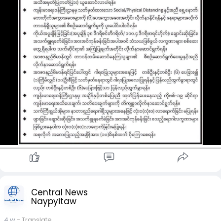
မှသာ ဝင်ရောက်ခွင့်ပြုမည်ဖြစ်ကြောင်း ဖော်ပြထားသည်။
အတွင်းဝန်ရုံး (ယခင်ဝန်ကြီးများရုံး) သို့ လာရောက်လေ့လာမည့်
ပြည်သူများအတွက် ဗိုလ်တထောင်မြို့နယ်ရှိ သိမ်ဖြူလမ်းနှင့် မဟာ
န္ဓုလလမ်းဆုံ၊ သိမ်ဖြူလမ်းနှင့် အနော်ရထာလမ်းဆုံတို့တွင် ယူဆောင်
ခွင့်မပြုသည့် ပစ္စည်းများကို ကြိုတင်စစ်ဆေးသွားမည်ဖြစ်ကြောင်း
သိရသည်။
ထို့အပြင် ဝင်ရောက်မည့်သူများအား ကိုယ်အပူချိန်တိုင်းတာခြင်း
အပါအဝင် ကျန်းမာရေးစစ်ဆေးမှုများ ပြုလုပ်မည်ဖြစ်ပြီး အမည်၊
နိုင်ငံသားစိစစ်ရေးကတ်အမှတ်၊ နေရပ်လိပ်စာနှင့် တယ်လီဖုန်းနံပါတ်
တို့ကို မှန်ကန်ပြည့်စုံစွာ စာရင်းပေးသွင်းရမည်ဖြစ်ကြောင်း ထုတ်ပြန်
ထားသည်။
ကိုဗစ်-၁၉ သံသယလက္ခဏာရှိသူများ၊ သက်ကြီးရွယ်အိုများနှင့်
နာတာရှည်ရောဂါရှိသူများအနေဖြင့် လာရောက်ခြင်းမပြုရန်
မေတ္တာရပ်ခံထားပြီး အစုလိုက်ဂါရဝပြုချိန်ကို (၁၀) မိနစ်ထက် မပို
စေရန်နှင့် ကျန်းမာရေးဝန်ကြီးဌာန၏ ကိုဗစ်-၁၉ ဆိုင်ရာ လမ်းညွှန်
ချက်များကို တိကျစွာ လိုက်နာဆောင်ရွက်ကြရန်လည်း တိုက်တွန်း
ထားကြောင်း သိရသည်။
Central News
Naypyitaw
4 w
- Translate