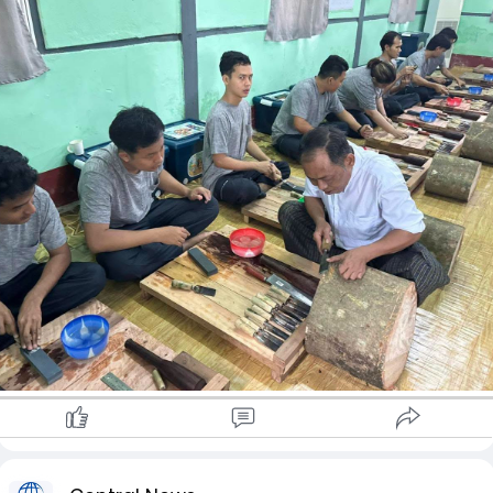
မြန်မာ့ယဉ်ကျေးမှုအမွေအနှစ်များ ထိန်းသိမ်းစောင့်ရှောက်ရေးအဖွဲ့
ထံမှ သိရသည်။
မြန်မာ့ရိုးရာ ကြိုးဆွဲရုပ်သေးသဘင်ပညာရပ်သည် အနုစိတ်ကျပြီး
လက်ရာမြောက်သည့် ရိုးရာအနုပညာတစ်ရပ်ဖြစ်သည့်အပြင်
ရုပ်သေးရုပ်များကို ကိုယ်တိုင်ထုလုပ်ဖန်တီးရသည့် ပညာရပ်မှာ
လည်း အလွန်ခက်ခဲသဖြင့် လက်ရှိတွင် သင်ကြားပို့ချပေးနိုင်သူနှင့်
သင်ယူလိုသူ နည်းပါးလာကာ ပျောက်ကွယ်လုနီးပါး အခြေအနေသို့
ရောက်ရှိနေကြောင်း သိရသည်။
ယင်းကြောင့် မျိုးဆက်သစ်လူငယ်များထံ ရိုးရာအမွေအနှစ်ပညာရပ်
များ ဆက်လက်လက်ဆင့်ကမ်းနိုင်ရေးအတွက် သင်တန်းသားများကို
စိစစ်ရွေးချယ်ကာ အခမဲ့ဖွင့်လှစ်သင်ကြားပေးခြင်းဖြစ်ပြီး သင်တန်း
စရိတ်အားလုံးကိုလည်း မြန်မာ့ယဉ်ကျေးမှုအမွေအနှစ်များ
ထိန်းသိမ်းစောင့်ရှောက်ရေးအဖွဲ့က ကျခံပံ့ပိုးပေးသွားမည်
ဖြစ်ကြောင်း သိရသည်။
သင်တန်းနည်းပြ ဒေါ်စန္ဒာခင်၏ ပြောကြားချက်အရ ရုပ်သေးရုပ်စုံ
(၂၈) မျိုးစလုံးကို စနစ်တကျပြုလုပ်တတ်မြောက်ရန် တစ်နှစ်ကျော်
ခန့် ကြာမြင့်နိုင်ပြီး သင်တန်းသားများ၏ အခြေခံပညာ၊ စိတ်ဝင်စားမှု
နှင့် ဇွဲလုံ့လတို့အပေါ် များစွာမူတည်ကြောင်း သိရသည်။
အဆိုပါ သင်တန်းသည် မြန်မာ့ရိုးရာယဉ်ကျေးမှုနှင့် အနုပညာ
အမွေအနှစ်များကို အနာဂတ်မျိုးဆက်များထံ လက်ဆင့်ကမ်း