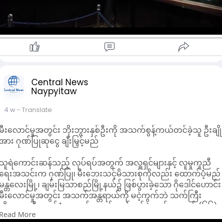
ပြတိုက်ဝင်း သန့်ရှင်းရေးလုပ်ငန်းများ၊ ပြခန်းများအတွင်း
ပိုးသတ်ဆေးဖျန်းခြင်းနှင့် ပြသမည့် သတင်းမှတ်တမ်းဘုတ်များကို
ကြိုတင်ပြင်ဆင်ခြင်းတို့ကို ဆောင်ရွက်လျက်ရှိကြောင်း သိရသည်။
ဗိုလ်ချုပ်အောင်ဆန်းနေအိမ်ပြတိုက်ကို ပုံမှန်အားဖြင့် တနင်္လာနေ့နှင့်
ပြန်တမ်းဝင်ရုံးပိတ်ရက်များမှအပ ကျန်ရက်များတွင် နံနက် ၉ နာရီခွဲမ
ညနေ ၄ နာရီခွဲအထိ ဖွင့်လှစ်ထားပြီး၊ ဇူလိုင် ၁၉ ရက် အာဇာနည်နေ့
တွင်မူ နံနက် ၇ နာရီမှ ညနေ ၅ နာရီအထိ အချိန်တိုးမြှင့်ဖွင့်လှစ်ကာ
မည်သူမဆို အခမဲ့ လာရောက်လေ့လာနိုင်ရန် စီစဉ်ထားကြောင်း
Central News
Naypyitaw
ပြတိုက်တာဝန်ခံ ဒေါ်မေမြင့်စု၏ ပြောကြားချက်အရ သိရသည်။
4 w
- Translate
မီးလောင်မှုအတွင်း ဘိုးဘွားနှစ်ဦးကို အသက်စွန့်ကယ်တင်ခဲ့သူ ဦးချို
အား ဂုဏ်ပြုဆုငွေ ချီးမြှင့်မည်
သူရဲကောင်းဆန်သည့် လုပ်ရပ်အတွက် အလှူရှင်များနှင့် လူမှုကူညီ
ရေးအသင်းက ဂုဏ်ပြု၊ မီးဘေးသင့်မိသားစုကိုလည်း ထောက်ပံ့မည်
မန္တလေးမြို့၊ ချမ်းမြသာစည်မြို့နယ်၌ ဖြစ်ပွားခဲ့သော ဂိုဒေါင်ဟောင်း
မီးလောင်မှုအတွင်း အသက်အန္တရာယ်ကို မငဲ့ကွက်ဘဲ သက်ကြီး
ဘိုးဘွားဇနီးမောင်နှံအား ဝင်ရောက်ကယ်တင်ခဲ့သည့် အသက် (၆၆)
Read More
နှစ်အရွယ် ဦးချိုအား အလှူရှင်များနှင့် ရွှေမေတ္တာလူမှုကူညီရေး