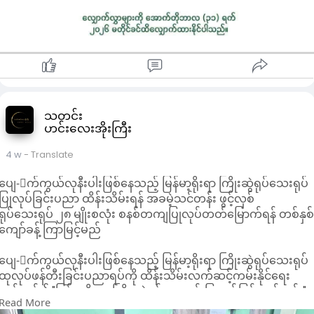
သတင်း
ဟင်းလေးအိုးကြီး
4 w
- Translate
ပျေ-ာက်ကွယ်လုနီးပါးဖြစ်နေသည့် မြန်မာ့ရိုးရာ ကြိုးဆွဲရုပ်သေးရုပ်
ပြုလုပ်ခြင်းပညာ ထိန်းသိမ်းရန် အခမဲ့သင်တန်း ဖွင့်လှစ်
ရုပ်သေးရုပ် ၂၈ မျိုးစလုံး စနစ်တကျပြုလုပ်တတ်မြောက်ရန် တစ်နှစ
ကျော်ခန့် ကြာမြင့်မည်
ပျေ-ာက်ကွယ်လုနီးပါးဖြစ်နေသည့် မြန်မာ့ရိုးရာ ကြိုးဆွဲရုပ်သေးရုပ်
ထုလုပ်ဖန်တီးခြင်းပညာရပ်ကို ထိန်းသိမ်းလက်ဆင့်ကမ်းနိုင်ရေး
ရည်ရွယ်၍ "မြန်မာ့ရိုးရာ ကြိုးဆွဲရုပ်သေးရုပ် ပြုလုပ်ခြင်းသင်တန်း"
Read More
ကို ဇူလိုင် ၇ ရက်မှစတင်ကာ ဖွင့်လှစ်သင်ကြားပေးနေပြီဖြစ်ကြောင်း