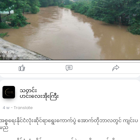
ရေမှတ် ၁၂၅ ဒသမ ၆၀ ပေနှင့် တောင်လုံးမြောင်တမံ၏ ရေမှတ် ၆၉
ဒသမ ၂၀ ပေ အသီးသီးရှိကြောင်း သိရသည်။
ရေလှောင်ပမာဏအနေဖြင့် ငမိုးရိပ်တမံတွင် ဧကပေ ၁၈၀,၀၀၀ ဆံ့ပြီး
လက်ရှိ ဧကပေ ၈၇,၃၇၅၊ မဟူရာတမံတွင် ဧကပေ ၂၆,၄၇၀၊ ပေါင်း
လင်းတမံတွင် ဧကပေ ၄၅,၉၀၂၊ လဂွမ်းပြင်တမံတွင် ဧကပေ
၈၆,၀၁၅၊ ကလီထော်တမံတွင် ဧကပေ ၁၄,၅၄၀ နှင့် တောင်လုံးမြောင်
တမံတွင် ဧကပေ ၂၂၇ သိုလှောင်ထားကြောင်း ထုတ်ပြန်ထားသည်။
လက်ရှိတွင် ရေကြီးမှုအန္တရာယ် မပြင်း ထန်နိုင်သေးသော်လည်း င
မိုးရိပ်ချောင်းကမ်းဘေးတွင် နေထိုင်သူများနှင့် သွားလာသူများ
အနေဖြင့် ရေအခြေအနေကို စောင့်ကြည့်ကာ လိုအပ်သောသတိပြုမှု
များ ပြုလုပ်ထားရန် နှိုးဆော်တိုက်တွန်းထားသည်။
သတင်း
ဟင်းလေးအိုးကြီး
4 w
- Translate
အစ္စရေးနိုင်ငံလုံးဆိုင်ရာရွေးကောက်ပွဲ အောက်တိုဘာလတွင် ကျင်းပ
မည်