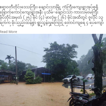
ဧရာဝတီတိုင်းဒေသကြီး၊ ချောင်းသာမြို့ ကံကြီးကျေးရွာအုပ်စုရှိ
ခြောက်ကောင်ကျေးရွာအနီး ပုသိမ်-ချောင်းသာ ကားလမ်းမကြီး
မိုင်တိုင်အမှတ် (၂၅) မိုင် (၄) ဖာလုံမှ (၂၆) မိုင်အထိတွင် ဇူလိုင် ၁၃
ရက်က မိုးသည်းထန်စွာ ရွာသွန်းမှုကြောင့် တောင်ကျရေ ၄ ပေကျော်
ခန့် လမ်းပေါ်သို့ ကျော်လွန်စီးဆင်းနေကြောင်း ဒေသခံသတင်း
Read More
ရင်းမြစ်များထံမှ သိရသည်။
အဆိုပါ လမ်းပိုင်းကို ဖြတ်သန်းအသုံးပြုမည့် ကားနှင့် ဆိုင်ကယ်များ
အနေဖြင့် အထူးသတိပြု မောင်းနှင်ကြရန်နှင့် ရေ စီးသန်သောနေရာ
များကို မဖြတ်သန်းမီ အခြေအနေကို စစ်ဆေးကာ လိုအပ်ပါက
ယာယီရှောင်ကွင်းရန် သက်ဆိုင်ရာက အ သိပေးနှိုးဆော်ထားသည်။
ဒေသခံများနှင့် ခရီးသွားပြည်သူများအ နေဖြင့် မိုးလေဝသ
အခြေအနေများကို အနီးကပ်စောင့်ကြည့်ပြီး ဘေးကင်းလုံခြုံရေးကို
ဦးစားပေး ဆောင်ရွက်ကြရန်လည်း တိုက်တွန်းထားသည်။