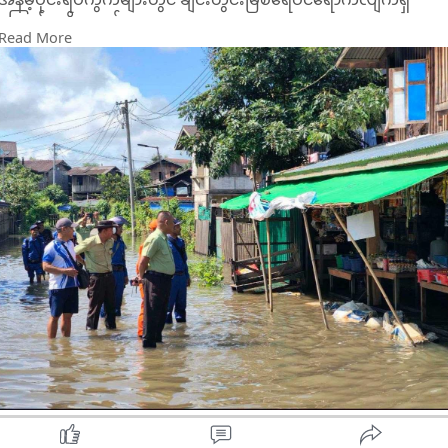
ကြောင်း သိရသည်။
Read More
လက်ရှိအချိန်၌ ချင်းတွင်းမြစ်ရေသည် ခန္တီးမြို့၏ စိုး ရိမ်ရေမှတ်ဖြစ်
သော (၁,၃၆၀)စင်တီမီတာအောက် (၁,၂၆၀)စင်တီမီတာသို့ရောက်ရှိ
နေသဖြင့် မြို့ပေါ်ရပ် ကွက်‌မြေနိမ့်ပိုင်းရှိနေအိမ်အချို့နှင့် ဆင်သေ
ကျေးရွာရှိ နေအိမ်အချို့အတွင်းသို့ ရေဝင်ရောက်မှုများဖြစ်ပေါ်လျက်
ရှိကြောင်း သိရသည်။
ထိုသို့ ရေဝင်ရောက်နေမှုများနှင့် ပေါမိုင်းရပ်ကွက် အောင်သာနှင့် သာ
စည်ရပ်ရှိ ချင်းတွင်းမြစ်ရေထိန်းတံ ခါးအခြေအနေတို့အား တာဝန်ရှိ
သူများက ယနေ့ ဇူလိုင် ၁၃ ရက်တွင်ကြည့်ရှုစစ်ဆေးခဲ့ကြကြောင်း သ
ရသည်။