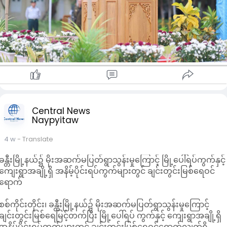
စိမ်းလန်းစိုပြည်ရေးလုပ်ငန်းများ၏ အကျိုးရလဒ်ကို ဒေသခံများက
ပထမဦးဆုံးခံစားကြရမည်ဟုပြောကြားခဲ့ကြောင်း သိရသည်။
ယခုနှစ်ကုန်ပိုင်းတွင် အလွန်အားကောင်းသည့် အယ်လ်နီညိုအဆင့်
ရောက်ရှိလာနိုင်သည်ဟုခန့်မှန်းထားပြီး ၂၀၂၆ ခုနှစ်နှင့် ၂၀၂၇ ခုနှစ်
တို့သည် ကမ္ဘာ့သမိုင်း တစ်လျှောက် အပူဆုံးနှစ်ဖြစ်လာနိုင်သည်ဟု
ခန့်မှန်းထား၍ ရာသီဥတုပြောင်းလဲမှုနှင့် အယ်လ်နီညိုဖြစ်စဉ်တို့
ကြောင့် မိုးခေါင်ရေရှားခြင်း၊ ပူပြင်းခြောက်သွေ့ခြင်း၊ တောမီးလေ-ာ
င်ကျွမ်းခြင်းများဖြစ်ပေါ်လာနိုင်ပြီး စိုက်ပျိုးရေး၊ မွေးမြူရေး၊
ကျန်းမာရေး၊ စီးပွားရေးစသည့် ကဏ္ဍအသီးသီးအပေါ် ဆိုးကျိုး
သက်ရောက်မှုများရှိလာနိုင်သဖြင့် အဘက်ဘက်ကကြိုတင်ပြင်ဆင်
Central News
Naypyitaw
ထားကြရန်လည်း နိုင်ငံတော်သမ္မတက မှာကြားခဲ့ကြောင်း သိရသည်။
ထို့နောက် နိုင်ငံတော်သမ္မတက တမာပျိုးပင်အားဦး ဆောင်စိုက်ပျိုး
4 w
- Translate
ပေးပြီး တက်ရောက်လာကြသူများ၏ ပျိုးပင်များစိုက်ပျိုးနေမှုကို
ကြည့်ရှုအားပေးခဲ့ကြောင်း သိရသည်။
ခန္တီးမြို့နယ်၌ မိုးအဆက်မပြတ်ရွာသွန်းမှုကြောင့် မြို့ပေါ်ရပ်ကွက်နှင့်
ယနေ့ ကျင်းပသည့် ၂၀၂၆ ခုနှစ်၊ မိုးရာသီ နိုင်ငံတော်အဆင့် သစ်ပင်
ကျေးရွာအချို့ရှိ အနိမ့်ပိုင်းရပ်ကွက်များတွင် ချင်းတွင်းမြစ်ရေဝင်
စိုက်ပျိုးပွဲတွင် ခရေ၊ ယင်းမာ၊ ပိတောက်၊ မဲဇလီ၊ တမာ၊ သင်္ဘော၊
ရောက်
ကုက္ကို နှင့် ဖျောက်ဆိပ်စသည့် သစ်မျိုး(၈)မျိုး၏ ပျိုး
ပင်(၃,၀၀၀)ပင်ကို စိုက်ပျိုးခဲ့ကြကြောင်း သိရသည်။
စစ်ကိုင်းတိုင်း၊ ခန္တီးမြို့နယ်၌ မိုးအဆက်မပြတ်ရွာသွန်းမှုကြောင့်
ချင်းတွင်းမြစ်ရေမြင့်တက်ပြီး မြို့ပေါ်ရပ် ကွက်နှင့် ကျေးရွာအချို့ရှိ
အနိမ့်ပိုင်းရပ်ကွက်များတွင် ချင်းတွင်းမြစ်ရေဝင်ရောက်လျက်ရှိ