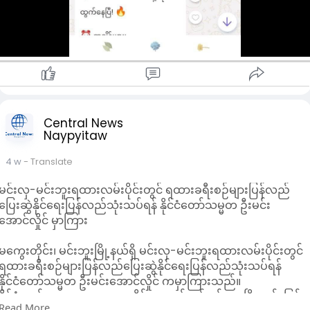
အသိပေးထားသည်။
Central News
Naypyitaw
4 w
- Translate
မင်းလှ-မင်းဘူးရထားလမ်းပိုင်းတွင် ရထားခရီးစဉ်များပြန်လည်
ပြေးဆွဲနိုင်ရေးပြန်လည်သုံးသပ်ရန် နိုင်ငံတော်သမ္မတ ဦးမင်း
အောင်လှိုင် မှာကြား
မကွေးတိုင်း၊ မင်းဘူးမြို့နယ်ရှိ မင်းလှ-မင်းဘူးရထားလမ်းပိုင်းတွင်
ရထားခရီးစဉ်များပြန်လည်ပြေးဆွဲနိုင်ရေးပြန်လည်သုံးသပ်ရန်
နိုင်ငံတော်သမ္မတ ဦးမင်းအောင်လှိုင် ကမှာကြားသည်။
နိုင်ငံတော်သမ္မတက ယနေ့ ဇူလိုင် ၁၃ ရက်တွင် မင်းဘူးမြို့နယ်၊ မြန်
Read More