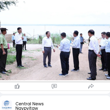
မာ့မီးရထားဘူတာရှိ မင်းလှ-မင်းဘူး ရ ထားလမ်းပိုင်းအားကြည့်ရှု
စစ်ဆေးစဥ် တာဝန်ရှိသူများအား မှာကြားခဲ့ခြင်းဖြစ်သည်။
ဒေသခံများ ခရီးသွားလာမှုနှင့် ကုန်စည်ပို့ဆောင်မှုများ ပိုမိုအဆင်ပြေ
စေရေးအတွက် ရထားခရီးစဉ်များကိုပြန် လည်ပြေးဆွဲနိုင်ရေး
ပြန်လည်သုံးသပ်ဆောင်ရွက်ရန် မှာကြားခဲ့သည်။
ထို့နောက် နိုင်ငံတော်သမ္မတသည် မင်းဘူးမြို့၊ ကမ်းနားလမ်း
ပြန်လည်ထိန်းသိမ်းဖောက်လုပ်မည့်နေရာ၌ ကမ်း နားလမ်း
တစ်လျှောက်လိုအပ်သည့် မြစ်ကမ်းပါးထိန်းနံရံများနှင့် တံတားများ
ပြန်လည်ပြုပြင်တည်ဆောက်ထိန်းသိမ်းရန်၊ ကမ်းနားလမ်းကို
စနစ်တကျပြန်လည် ဖောက်လုပ်ရန်နှင့် ကမ်းနားလူနေရပ်ကွက်များ
စနစ်တ ကျဖြစ်စေရေး Town Plan ဖြင့်စနစ်တကျသုံးသပ်
ဆောင်ရွက်ရန် မှာကြားခဲ့သည်။
Central News
Naypyitaw