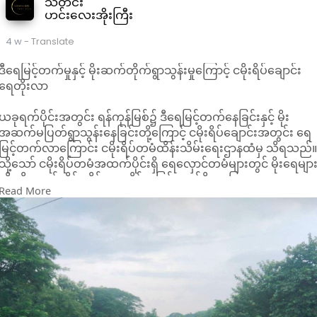
သတင်း
ဟင်းလေးအိုးကြီး
4 w
- Translate
ဒီရေမြင့်တက်မှုနှင့် မိုးဆက်တိုက်ရွာသွန်းမှုကြောင့် ငမိုးရိပ်ချောင်း
ရေတိုးလာ
ယခုရက်ပိုင်းအတွင်း ရန်ကုန်မြစ်၌ ဒီရေမြင့်တက်နေခြင်းနှင့် မိုး
အဆက်မပြတ်ရွာသွန်းနေခြင်းတို့ကြောင့် ငမိုးရိပ်ချောင်းအတွင်း ရေ
မြင့်တက်လာကြောင်း ငမိုးရိပ်တမံထိန်းသိမ်းရေးဌာနထံမှ သိရသည်
သို့သော် ငမိုးရိပ်တမံအထက်ပိုင်းရှိ ရေလှောင်တမံများတွင် မိုးရေမျာ
ကို သိုလှောင်ထိန်းသိမ်းထားနိုင်သဖြင့် လက်ရှိအခြေအနေအရ
Read More
ရေကြီးမှုဆိုးဆိုးရွားရွား ဖြစ်ပေါ်နိုင်ခြေ မရှိသေးကြောင်း ဆို သည်။
ယနေ့ ဇူလိုင် ၁၃ ရက် တိုင်းတာချက်များအရ ငမိုးရိပ်ရေလှောင်
တမံ၏ ရေပြည့်မှတ်မှာ ၁၀၇ ပေဖြစ်ပြီး လက်ရှိရေမှတ်မှာ ၉၆ ဒသမ
၉၀ ပေရှိကာ မိုးရေချိန် ၀ ဒသမ ၄၉ လက်မ ရွာသွန်းခဲ့ကြောင်း အသ်
ပေးထားသည်။
အခြားရေလှောင်တမံများအနေဖြင့် မဟူရာတမံ၏ ရေမှတ် ၁၉၈
ဒသမ ၈၀ ပေ၊ ပေါင်းလင်းတမံ၏ ရေမှတ် ၁၆၈ ဒသမ ၉၀ ပေ၊ လ
ဂွမ်းပြင်တမံ၏ ရေ မှတ် ၇၁ ဒသမ ၉၀ ပေ၊ ကလီထော်တမံ ၏