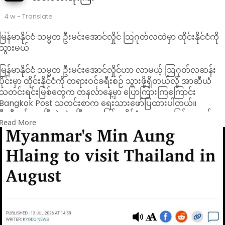
4 w
- Translate
မြန်မာနိုင်ငံ သမ္မတ ဦးမင်းအောင်လှိုင် ဩဂုတ်လထဲမှာ ထိုင်းနိုင်ငံကို
သွားမယ်
မြန်မာနိုင်ငံ သမ္မတ ဦးမင်းအောင်လှိုင်ဟာ လာမယ့် ဩဂုတ်လဆန်း
ပိုင်းမှာ ထိုင်းနိုင်ငံကို တရားဝင်ခရီးစဉ် သွားဖို့ရှိတယ်လို့ အာဆီယံ
သတင်းရင်းမြစ်တွေက တနင်္လာနေ့မှာ ပြောကြားကြကြောင်း
Bangkok Post သတင်းစာက ရေးသားဖော်ပြထားပါတယ်။
ဒီခရီးစဉ်ဟာ ပြီးခဲ့တဲ့ ဧပြီလမှာ မြန်မာနိုင်ငံ သမ္မတအဖြစ် တာဝန်ယူ
Read More
ပြီးတဲ့နောက်ပိုင်း၊ ဦးမင်းအောင်လှိုင် အနေနဲ့ အာဆီယံအဖွဲ့ဝင်နိုင်ငံ
တစ်ခုဆီ ဒုတိယအကြိမ်မြောက် သွားတဲ့ ခရီးစဉ် ဖြစ်လာမှာပါ။ သူ
ဟာ သမ္မတအဖြစ် တာဝန်ယူပြီးတဲ့နောက် အာဆီယံအဖွဲ့ဝင် မဟာမိတ
နိုင်ငံတစ်ခုဆီ ပထမဆုံးအကြိမ် တရားဝင်ခရီးစဉ်အဖြစ် ဒီလအစော
ပိုင်းတုန်းက လာအိုနိုင်ငံကို သွားခဲ့ပါသေးတယ်။
သတင်းရင်းမြစ်တွေဘက်ကတော့ မြန်မာနိုင်ငံ သမ္မတ ဦးမင်း
အောင်လှိုင်ရဲ့ ထိုင်းနိုင်ငံခရီးစဉ် အသေးစိတ် အစီအစဉ်ကို
တိတိကျကျ ထုတ်မပြောသေးပါဘူးလို့ Bangkok Post သတင်းစာ
က ဆိုထားပါတယ်။ ထိုင်းနိုင်ငံဟာ အာဆီယံအဖွဲ့ကြီးနဲ့ မြန်မာနိုင်ငံ
ပြန်ပြီး အပြည့်အဝ ပူးပေါင်းဆောင်ရွက်နိုင်အောင် ကြိုးပမ်းပေးနေ