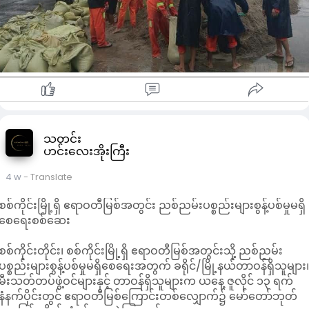
သတင်း
ဟင်းလေးအိုးကြီး
4 w
- Translate
စစ်ကိုင်းမြို့ရှိ ဧရာဝတီမြစ်အတွင်း ညစ်ညမ်းပစ္စည်းများစွန့်ပစ်မှုမရှိ
စေရေးစစ်ဆေး
စစ်ကိုင်းတိုင်း၊ စစ်ကိုင်းမြို့ရှိ ဧရာဝတီမြစ်အတွင်းသို့ ညစ်ညမ်း
ပစ္စည်းများစွန့်ပစ်မှုမရှိစေရေးအတွက် ခရိုင်/မြို့နယ်တာဝန်ရှိသူများ
မီးသတ်တပ်ဖွဲ့ဝင်များနှင့် တာဝန်ရှိသူများက ယနေ့ ဇူလိုင် ၁၃ ရက်
နံနက်ပိုင်းတွင် ဧရာဝတီမြစ်ကြောင်းတစ်လျှောက်၌ မော်တော်ဘုတ်