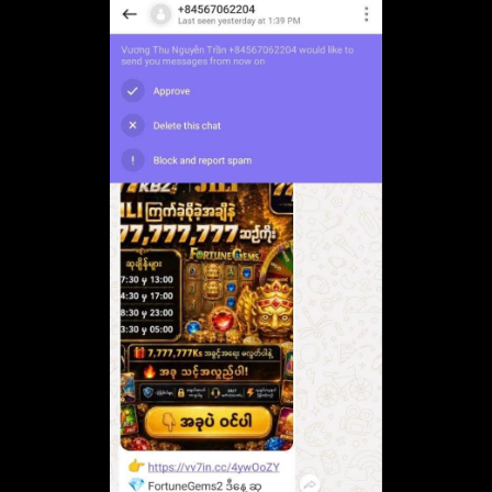
လာသည့် လောင်းကစားဂိမ်းများက ဖုန်းနံပါတ်အမျိုးမျိုးအသုံးပြု၍
SMS ပေးပို့နေမှုများကို မည်သို့တားဆီးဆောင်ရွက်နေသည်နှင့်
ပတ်သက်၍ ပို့ဆောင်ရေးနှင့် ဆက်သွယ်ရေးညွှန်ကြားမှုဦးစီးဌာနက
ပြန်လည်ဖြေကြားခဲ့ခြင်းဖြစ်သည်။
ထိုကဲ့သို့ ပြန်လည်ဖြေကြားရာတွင် ဖုန်းနံပါတ်တစ်ခုတည်းမှ တူညီ
သောစာသားများကို ဖုန်းနံပါတ် ၆၀ ခုသို့ အချိန်တစ်နာရီအတွင်း ဖြန့်
ဝေပေးပို့ခြင်း သို့မဟုတ် ၂၄ နာရီအတွင်း ဖုန်းနံပါတ် ၁,၀၀၀ ခုသို့ ဖြန့်
ဝေပေးပို့ခြင်းတို့ကို ပုံမှန်မဟုတ်သော SMS ပေးပို့မှုအဖြစ် သတ်မှတ်
ထားကြောင်း ဖော်ပြထားသည်။
အဆိုပါ ပုံမှန်မဟုတ်သော SMS ပေးပို့မှုများကို သက်ဆိုင်ရာ ဆက်
သွယ်ရေးအော်ပရေတာများ၏ SMS Firewall စနစ်တွင် Automati
Blocking Direction နည်းလမ်းဖြင့် အလိုအလျောက်ပိတ်သိမ်းကာ
တားဆီးဆောင်ရွက်လျက်ရှိကြောင်း သိရသည်။
ထိုသို့ စောင့်ကြည့်ထိန်းချုပ်၍ အရေးယူဆောင်ရွက်မှုများအရ ၂၀၂
ခုနှစ် ဇွန်လ ၃၀ ရက်အထိ လောင်းကစားနှင့် ဆက်စပ်၍ သံသယဖြစ်
ဖွယ် SMS များ ပေးပို့နေသည့် ဖုန်းနံပါတ် စုစုပေါင်း ၃၉၀,၉၇၈ ခုကို
အပြီးတိုင်ပိတ်သိမ်းထားကြောင်း သိရသည်။
ထို့အပြင် လောင်းကစား SMS များ ပေးပို့နေသည့် ဖုန်းနံပါတ်များကို
တွေ့ရှိပါက ဆက်သွယ်ရေးညွှန်ကြားမှုဦးစီးဌာန၏
complaint@ptd.gov.mm သို့ ဆက်သွယ်တိုင်ကြားနိုင်ကြောင်း