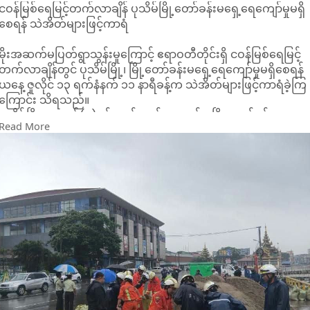
ငဝန်မြစ်ရေမြင့်တက်လာချိန် ပုသိမ်မြို့တော်ခန်းမရှေ့ရေကျော်မှုမရှိ
စေရန် သဲအိတ်များဖြင့်ကာရံ
မိုးအဆက်မပြတ်ရွာသွန်းမှုကြောင့် ဧရာဝတီတိုင်းရှိ ငဝန်မြစ်ရေမြင့်
တက်လာချိန်တွင် ပုသိမ်မြို့၊ မြို့တော်ခန်းမရှေ့ရေကျော်မှုမရှိစေရန်
ယနေ့ ဇူလိုင် ၁၃ ရက်နံနက် ၁၁ နာရီခန့်က သဲအိတ်များဖြင့်ကာရံခဲ့ကြ
ကြောင်း သိရသည်။
ပုသိမ်မြို့၊ အမှတ်(၄)ရပ်ကွက်၊ ကမ်းနားလမ်း၊ မြို့ တော်ခန်းမရှေ့
Read More
တွင် ငဝန်မြစ်ရေမြင့်တက်လာချိန်၌ မြစ်ရေများ ကမ်းနားလမ်းမပေါ်
သို့ဖြတ်ကျော်စိမ့်၀င်မှုမရှိစေရေးအတွက် ပုသိမ်မြို့နယ်မီးသတ်စခန်
မှတပ်ဖွဲ့ဝင်များက သက်ဆိုင်ရာအဖွဲ့အစည်းများနှင့်အတူ သဲအိတ်
များဖြင့်တားဆီးကာရံပေးခဲ့ကြကြောင်း သိရသည်။
ငဝန်မြစ်ရေသည် မိုးဇလ၏ ယနေ့ ဇူလိုင် ၁၃ ရက်နံ နက် ၈ နာရီအချိန်
ထုတ်ပြန်ချက်အရ ငါးသိုင်းချောင်း မြို့၏ စိုးရိမ်ရေမှတ်အောက် ပေ
ဝက်ခန့်တွင်ရောက်ရှိနေပြီး လာမည့် (၃၆)နာရီအတွင်း မြို့၏စိုးရိမ်
ရေမှတ်သို့ရောက်ရှိနိုင်ကြောင်း သိရသည်။
ထို့ကြောင့် ငါးသိုင်းချောင်းမြို့ရှိ မြစ်ကမ်းအနီးနှင့် မြေနိမ့်ပိုင်းနေထိုင်
သူများအနေဖြင့် ကြိုတင်သတိပြုကြရန်နှင့် မြစ်ရေမြင့်တက်လာပါ
က အချိန်မီရှောင်ရှားကြရန် မိုးဇလကသတိပေးနှိုးဆော်ထားကြောင်
သိရသည်။