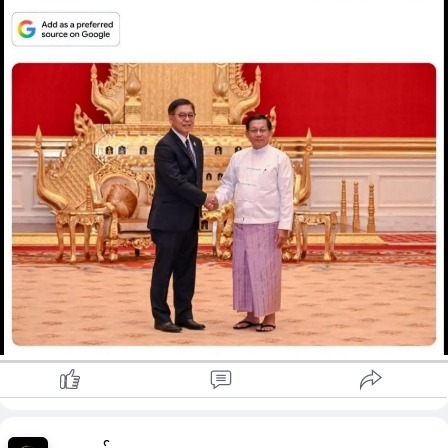
တဲ့ အဓိက အာဆီယံအဖွဲ့ဝင်နိုင်ငံတစ်နိုင်ငံလည်း ဖြစ်ပါတယ်။