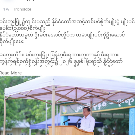
4 w
- Translate
မင်းဘူးမြို့၌ကျင်းပသည့် နိုင်ငံတော်အဆင့်သစ်ပင်စိုက်ပျိုးပွဲ ပျိုးပင်
ပေါင်း(၃,၀၀၀)စိုက်ပျိုး
နိုင်ငံတော်သမ္မတ ဦးမင်းအောင်လှိုင်က တမာပျိုးပင်ကိုဦးဆောင်
စိုက်ပျိုးပေး
မကွေးတိုင်း၊ မင်းဘူးမြို့၊ မြန်မာ့မီးရထားဘူတာနှင့် မီးရထား
ကွန်ကရစ်စက်ရုံဝန်းအတွင်း၌ ၂၀၂၆ ခုနှစ်၊ မိုးရာသီ နိုင်ငံတော်
အဆင့်သစ်ပင်စိုက်ပျိုးပွဲကို ယနေ့ ဇူ လိုင် ၁၃ ရက်နံနက်ပိုင်းက
Read More
ကျင်းပရာ နိုင်ငံတော်သမ္မတ ဦးမင်းအောင်လှိုင် တက်ရောက်ခဲ့
ကြောင်း သိရသည်။
ထိုသို့ တက်ရောက်ပြီးနောက် နိုင်ငံတော်သမ္မတက မြန်မာနိုင်ငံအလယ
ပိုင်း အပူပိုင်းဒေသ(၁၃)ခရိုင်သည် ပူပြင်းခြောက်သွေ့ပြီး သစ်တော
သစ်ပင်ကျဲပါးကာ မကွေးတိုင်း၏ သစ်တောဖုံးလွှမ်းမှုသည်(၁၁
ဒဿမ ၅၁) ရာခိုင်နှုန်းသာရှိပြီး မင်းဘူးခရိုင်၏ သစ်တောဖုံးလွှမ်း
မှုသည်(၁၅ ဒဿမ ၆၁)ရာခိုင်နှုန်းသာရှိသည်ဟုပြောကြားခဲ့ကြောင်
သိရသည်။
အပူပိုင်းဒေသစိမ်းလန်းစိုပြည်ရေးလုပ်ငန်းများကို နိုင်ငံတော်အဆင့်
အရှိန်အဟုန်မြှင့်တင်ပြီး အလေးထား ဆောင်ရွက်ခြင်းကြောင့်