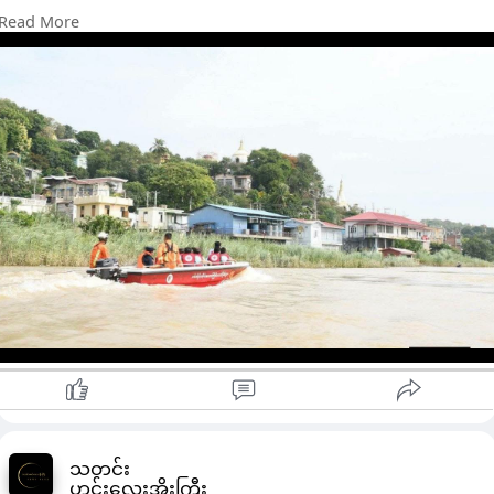
များဖြင့် လိုက်လံစစ်ဆေးခဲ့ကြသည်။
Read More
သန့်စင်ခန်းများဆောက်လုပ်၍ ဧရာဝတီမြစ်အတွင်း အညစ်အကြေး
များ၊ အမှိုက်သရိုက်များနှင့် ညစ်ညမ်းစေသည့်ပစ္စည်းများစွန့်ပစ်မှုမရှ
စေရေးအတွက်ကြည့်ရှုစစ်ဆေးခဲ့ကြခြင်းဖြစ်သည်။
ထို့ပြင် ဧရာဝတီမြစ်အတွင်း မြစ်ရေမြင့်တက်လာပါက ရေဝင်ရောက်
နိုင်သည့် ရပ်ကွက်များ၊ စစ်ကိုင်းမင်းကွန်းလမ်းတွင် မြေထိန်းနံရံ
တည်ဆောက်နေမှုတို့ကိုလည်းကြည့်ရှုစစ်ဆေးခဲ့ကြသည်။
သတင်း
ဟင်းလေးအိုးကြီး