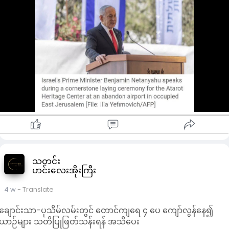
သည်။ အစ္စရေးသတင်းဌာန ချန်နယ်-၁၃ က ကြာသပတေးနေ့တွင်
ထုတ်ပြန်ခဲ့သော စစ်တမ်းတစ်ခုအရ အီဆန်ကော့၏ ယာရှားပါတီ
သည် နေတန်ယာဟု၏ လီကွတ်ပါတီထက် ထောက်ခံမှု အနည်းငယ်
သာလွန်နေသည်။
နေတန်ယာဟု၏ စစ်အစိုးရတွင် ယခင်ကတာဝန်ထမ်းဆောင်ခဲ့သော
အီဆန်ကော့သည် အစိုးရအနေဖြင့် ဂါဇာတွင် ၎င်း၏ ရည်မှန်းချက်
များကို လုံးဝပျက်ကွက်ခဲ့သည်ဟု ပြောကြားပြီးနောက် ၂၀၂၄ ခုနှစ်
ဇွန်လတွင် ရာထူးမှနုတ်ထွက်သွားခဲ့သည်။ သူ၏ သားသည် ၂၀၂၃ ခု
နှစ် ဒီဇင်ဘာလတွင် အစ္စရေး၏ ဂါဇာစစ်ပွဲအစပိုင်းကာလအတွင်း
သေဆုံးခဲ့သည်။
သောကြာနေ့ လွှတ်တော်ရပ်နားချိန်မတိုင်မီတွင် အစိုးရက ဥပဒေများ
စွာကို အတည်ပြုရန် ကြိုးပမ်းနေသည်။ ဥပဒေပြုမှုများသည် သူ၏
ရွေးကောက်ပွဲအလားအလာကို အားကောင်းစေလိမ့်မည်ဟု နေတန်
ယာဟုက မျှော်လင့်ထားသည်။
သတင်း
ဟင်းလေးအိုးကြီး
4 w
- Translate
ချောင်းသာ-ပုသိမ်လမ်းတွင် တောင်ကျရေ ၄ ပေ ကျော်လွန်နေ၍
ယာဉ်များ သတိပြုဖြတ်သန်းရန် အသိပေး