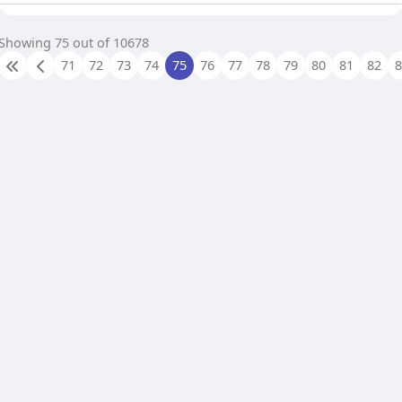
Showing 75 out of 10678
71
72
73
74
75
76
77
78
79
80
81
82