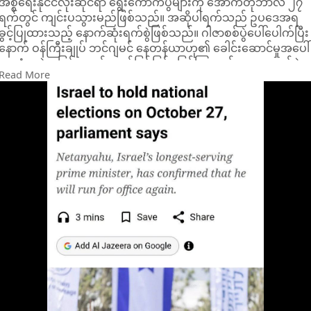
အစ္စရေးနိုင်ငံလုံးဆိုင်ရာ ရွေးကောက်ပွဲများကို အောက်တိုဘာလ ၂၇
ရက်တွင် ကျင်းပသွားမည်ဖြစ်သည်။ အဆိုပါရက်သည် ဥပဒေအရ
ခွင့်ပြုထားသည့် နောက်ဆုံးရက်စွဲဖြစ်သည်။ ဂါဇာစစ်ပွဲပေါ်ပေါက်ပြီး
နောက် ဝန်ကြီးချုပ် ဘင်ဂျမင် နေတန်ယာဟု၏ ခေါင်းဆောင်မှုအပေါ်
ဆန္ဒခံယူပွဲအဖြစ် ကျယ်ကျယ်ပြန့်ပြန့်ရှုမြင်ကြသည့် ရွေးကောက်ပွဲ
Read More
ဖြစ်သည်။
အစ္စရေးပါလီမန်ဖြစ်သော နက်ဆက်က တနင်္ဂနွေနေ့တွင်
ရွေးကောက်ပွဲရက်စွဲကို ကြေညာခဲ့သည်။ နက်ဆက်သည် လက်ရှိ
လွှတ်တော်သက်တမ်း၏ နောက်ဆုံးအစည်းအဝေးကို သောကြာနေ့
တွင် ကျင်းပရန် စီစဉ်ထားပြီး နေတန်ယာဟု၏ လက်ယာစွန်းညွန့်
ပေါင်းအစိုးရသည် နှစ်ပေါင်း ၅၀ အတွင်း အစိုးရသက်တမ်းလေးနှစ်
ကို အပြည့်အဝထမ်းဆောင်နိုင်သည့် ပထမဆုံးအစိုးရဖြစ်လာမည်
ဖြစ်သည်။
အစ္စရေး၏ သက်တော်ရှည်ဝန်ကြီးချုပ် နေတန်ယာဟုသည် လာမည့်
ရွေးကောက်ပွဲများတွင် ဝင်ရောက်ယှဉ်ပြိုင်မည်ဟု ဇွန်လတွင်
အတည်ပြုခဲ့သည်။ အသက် ၇၆ နှစ်အရွယ် ဝန်ကြီးချုပ်သည်
အစ္စရေးသမိုင်းတွင် အသေအပျောက်အများဆုံးဖြစ်ခဲ့သည့် ၂၀၂၃
အောက်တိုဘာလ ၇ ရက် နေ့က ဟားမတ်စ်ဦးဆောင်သော တိုက်ခိုက်
မှုများပေါ်ပေါက်ပြီးနောက်ပိုင်း ဝေဖန်မှုများနှင့် ရင်ဆိုင်နေရသည်။
အစ္စရေးစစ်တပ်၏ စစ်ဦးစီး အရာရှိချုပ်ဟောင်း ဂါဒီ အီဆန်
ကော့သည် နေတန်ယာဟု၏ အဓိကပြိုင်ဘက်အဖြစ် ထွက်ပေါ်လာခဲ့