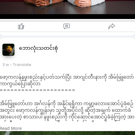
တယ်။
မန်ဇမ်ဘီဟာ ယူရိုပါလိဂ်ရဲ့အကောင်းဆုံးလူငယ်ကစားသမားဆုကို
လည်း ရရှိခဲ့ပါတယ်။ သူဟာ ပြီးခဲ့တဲ့ရာသီတုန်းက ဖရိုင်းဘတ်
အတွက် ၄၇ ပွဲကစားခဲ့ရာမှာ ၇ ဂိုးသွင်းယူပေးနိုင်ခဲ့ပါတယ်။
ဗီလာဟာ ယူရီတီလီမန်းစ်ကို ယူနိုက်တက်သို့ ပေါင် ၃၈ သန်းဖြင့်
ရောင်းချထားတဲ့အပြင် ကွင်းလယ်ကစားသမားအိုနာနာမှာ ဒူးအရွတ်
ဒဏ်ရာကြောင့် ကာလရှည်ကြာ အနားယူရမှာ ဖြစ်လို့ အလယ်တန်းကို
အားဖြည့်နေတာလည်း ဖြစ်ပါတယ်။
ဘောလုံးသတင်းစုံ
ဗီလာဟာ ယူအီးအက်ဖ်အေရဲ့ ဘဏ္ဍာရေးကန့်သတ်ချက်ကြောင့်
ငွေကြေးအကန့်အသတ်ဖြင့် သုံးစွဲနေရတာ ဖြစ်ပြီး ဘယ်နောက်ခံလူ
3 w
- Translate
လူးကပ်စ်ဒစ်ဂ်နီကိုလည်း ပီအက်စ်ဂျီသို့ ရောင်းချရန် သဘောတူညီ
ထားပါတယ်။
ဖော့ကလန်နဖူးစည်းနှင့်ပတ်သက်ပြီး အာဂျင်တီးနားကို အိမ်ဖြူတော်
မန်ဇမ်ဘီဟာ အက်စတွန်ဗီလာတွင် ကျောနံပါတ် ၄၄ ကို ဝတ်ဆင်
ကာကွယ်ပြောဆိုလာ
ကစားလာပါမယ်။
=====================
အိမ်ဖြူတော်ဟာ အင်္ဂလန်ကို အနိုင်ရရှိကာ ကမ္ဘာ့ဖလားအောင်ပွဲခံစဉ်
အတွင်း ဖော့ကလန်ကျွန်းမှာ သူတို့အပိုင်လို့ ဆိုတဲ့အချက် ထောက်ခံ
အားပေးတဲ့ စာသားပါ နဖူးစည်းကို ကိုင်ဆောင်အောင်ပွဲခံခဲ့ကြတဲ့ အာ
ဂျင်တီးနားကစားသမားများကို ကာကွယ်ပြောဆိုလာပါတယ်။
Read More
အာဂျင်တီးနားဟာ ဘောလုံးပွဲတွင် နိုင်ငံရေးထုတ်ပြန်ကြေညာချက်