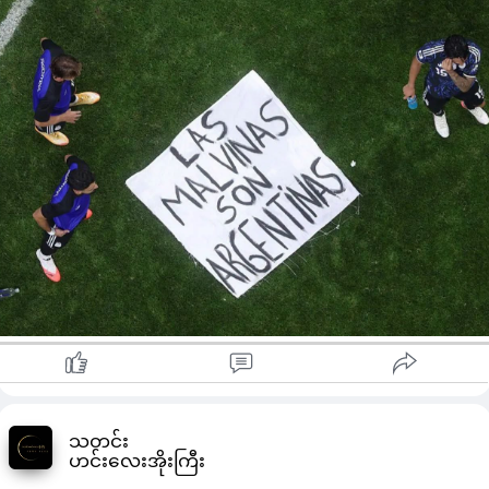
ပြုလုပ်လာမှုနှင့်အတူ ယင်းအဖြစ်အပျက်အတွက် ဖီဖာရဲ့စုံစမ်း
စစ်ဆေးခြင်းခံနေရပြီး အရေးယူခြင်းခံလာရဖို့ရှိနေပါတယ်။
ကစားသမားများရဲ့ လုပ်ရပ်မှားသလားလို့ မေးမြန်းလာချိန်မှာတော့
White House Fifa အကြီးအကဲအင်ဒရူးဂူလီယန်နီက အာဂျင်တီးနာ
အသင်းအနေဖြင့် အမေရိကန်တွင် ယင်းသို့ ကြေညာချက်မျိုး ထုတ်
ပြန်တာ လုပ်ပိုင်ခွင့် ရှိကြောင်း ပြောကြားလာတာပါ။
တဖက်တွင် ဒေါင်းနင်းလမ်းက ဖီဖာရဲ့ ယင်းအဖြစ်အပျက်အား စုံစမ်း
စစ်ဆေးမှု ပြုလုပ်ရေး တောင်းဆိုနေချိန်တွင် အိမ်ဖြူတော်က
ယင်းသို့ ပြောဆိုလာမှုနှင့်အတူ ယင်းအဖြစ်အပျက်နှင့်ပတ်သက်ပြီး
နောက်ထပ် ပွတ်တိုက်မှု ရှိလာနိုင်ပြီ ဖြစ်ပါတယ်။
ဖော့ကလန်ကျွန်းမှာ အတ္တလန္တိတ်သမုဒ္ဒရာ အနောက်တောင်ပိုင်းတွင်
တည်ရှိပြီး ဗြိတိန်နှင့် အာဂျင်တီးနားအကြား ပိုင်ဆိုင်မှု အငြင်းပွား
ခြင်းခံနေရတဲ့ကျွန်းပါ။
ဖော့ကလန်ကျွန်းနှင့်ပတ်သက်ပြီး အာဂျင်တီးနားနှင့် အင်္ဂလန်တို့
၁၉၈၂ ခုနှစ်တုန်းက ၇၄ ရက်တိုင်တိုင် စစ်ပွဲဆင်နွဲခဲ့ပြီး အင်္ဂလန်က
အနိုင်ရရှိခဲ့ပါတယ်။
ဒါ့အပြင် ၂၀၁၃ ခုနှစ်တုန်းက ဖော့ကလန်ကျွန်းပြည်သူများအနေဖြင့်
အင်္ဂလန်လက်အောက်တွင် ဆက်နေရေးနှင့်ပတ်သက်ပြီး မဲပေး
ရွေးချယ်မှု ပြုလုပ်ရာတွင် မဲပေးသူ ၁၅၁၇ ဦး ရှိရာတွင် ၁၅၁၃ ဦးက
သတင်း
ဟင်းလေးအိုးကြီး
ထောက်ခံမဲပေးခဲ့ပြီး ၃ ဦးကသာ ကန့်ကွက်မဲပေးခဲ့ပါတယ်။