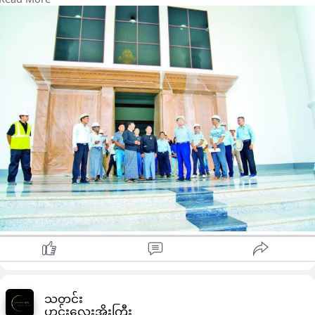
တည်ဆောက်ရေးကြီးကြပ်မှုကော်မတီဥက္ကဋ္ဌ ဆောက်လုပ်ရေး
ဝန်ကြီးဌာန ပြည်ထောင်စုဝန်ကြီး ဦးမျိုးသန့်က လိုက်လံကြည့်ရှု
စစ်ဆေးခဲ့ခြင်းလည်း ဖြစ်သည်။
နေပြည်တော်ကောင်စီနယ်မြေအတွင်း မန္တလေးငလျင်ကြီးကြောင့်
ပျက်စီးသွားသည့် နိုင်ငံတော်ဖွဲ့စည်းပုံ အခြေခံဥပဒေဆိုင်ရာ ခုံရုံး
အဆောက်အအုံအသစ်တည်ဆောက်ရေး လုပ်ဆောင်နေခြင်းလည်း
ဖြစ်သည်။
ထို့ပြင် ငလျင်ဒဏ်ကြောင့် ပျက်စီးခဲ့သော ပြည်ထောင်စုတရား
လွှတ်တော်ချုပ်ရုံးနှင့် အလုပ်သမားဝန်ကြီးဌာနဝန်ကြီး ရုံးသို့ရောက်ရှိ
ပြီး ကော်မတီဥက္ကဋ္ဌက “ ပြန်လည်ပြုပြင်ရာတွင် ငလျင်ဒဏ်ခံနိုင်စေ
ရေးအတွက် Shear Walls များ ထည့်သွင်းဆောင်ရွက်ရာတွင်
နည်းစနစ်မှန်ကန်စေရေး၊ မြို့ပြ/ ရေသန့်/ လျှပ်စစ်လုပ်ငန်းများ
အပိုင်းလိုက်ပြီးစီးရေး၊ ရုံးပတ်ဝန်းကျင်သန့်ရှင်းသာယာလှပစေရေး
နှင့် ပရိဘောဂများ ကြိုတင်ပြင်ဆင်ခြင်းတို့ကို အလေးထား
ဆောင်ရွက်သွားရန် “ လည်း ပြောကြားခဲ့ကြောင်း သိရသည်။
ပြီးခဲ့သည့် ငလျင်ဒဏ်ကြောင့် နေပြည်တော်ရှိ အစိုးရရုံး
အဆောက်အအုံများ၏ ၇၀ ရာခိုင်နှုန်းခန့် ထိခိုက်ပျက်စီးမှု ရှိခဲ့
ကြောင်းလည်း သိရသည်။
သတင်း
ဟင်းလေးအိုးကြီး