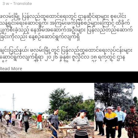
3 w
- Translate
ဖလမ်းမြို့ ပြန်လည်ထူထောင်ရေးတွင် ဌာနဆိုင်ရာများ စုပေါင်း
သန့်ရှင်းရေးဆောင်ရွက်၊ အကြမ်းဖက်ဖြစ်စဉ်များကြောင့် ထိခိုက်
ပျက်စီးခဲ့သည့် နေအိမ်အဆောက်အဦးများ ပြန်လည်တည်ဆောက်
ခြင်းကိုလည်း နေ့စဉ်ဆောင်ရွက်လျက်ရှိ
ချင်းပြည်နယ်၊ ဖလမ်းမြို့တွင် ပြန်လည်ထူထောင်ရေးလုပ်ငန်းများ
ဆောင်ရွက်လျက်ရှိရာ ၂၀၂၆ ခုနှစ်၊ ဇူလိုင်လ ၁၈ ရက်တွင် ဌာန
ဆိုင်ရာများ ပူးပေါင်းကာ ဖလမ်းမြို့တွင်း စုပေါင်းသန့်ရှင်းရေး
Read More
ဆောင်ရွက်ကြကြောင်း သိရသည်။
ဆောက်လုပ်ရေးဝန်ကြီးဌာန၊ ဒုတိယဝန်ကြီး ဦးမျိုးမြင့် ဦးဆောင်ပြီး
ချင်းပြည်နယ်အစိုးရအဖွဲ့ စည်ပင်သာယာရေးဝန်ကြီး၊ ချင်းပြည်နယ်
အတွင်း ပြန်လည်ထူထောင်ရေးနှင့် ပြန်လည်တည် ဆောက်ရေး
ကော်မတီဝင်များ၊ လုပ်ငန်းကော်မတီဝင်များနှင့် အတူ တပ်မတော်
သားများ၊ ရဲတပ်ဖွဲ့ဝင် များ၊ မီးသတ်တပ်ဖွဲ့ဝင်များ၊ ကျန်းမာရေး
ဝန်ထမ်းများ၊ ပညာရေးဝန်ထမ်းများနှင့် ဌာနဆိုင်ရာတာဝန်ရှိသူများ
က စုပေါင်းသန့်ရှင်းရေးဆောင် ရွက်ကြခြင်းဖြစ်ကြောင်း သိရသည်။
ဖလမ်းခရိုင်နှင့် မြို့နယ်ဌာနဆိုင်ရာပူးပေါင်း အဖွဲ့များပါဝင်သည့်
စုပေါင်းအင်အား (၃၅၂)ဦးဖြင့် ဖလမ်းမြို့၊ ဗလိုင်ရပ်ကွက်၊