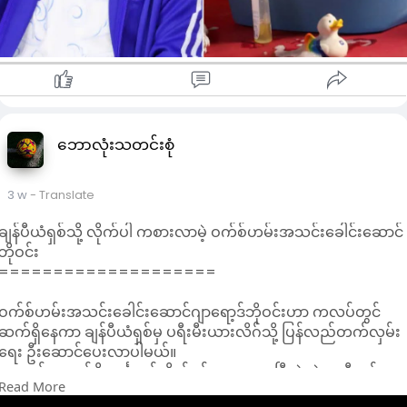
လာမိန်းယာမဲလ်ဟာ အသက် ၁၅ နှစ်အရွယ်မှာပင် ဘာစီလိုနာအတွက်
ပထမဆုံးပွဲ ကစားခွင့် ရရှိပြီး နူးကမ့်တွင် မက်ဆီရဲ့ ကျောနံပါတ် ၁၀
ကို ဆက်ခံထားပါတယ်။
သူဟာ အသက် ၁၉ နှစ်အရွယ်မှာပင် စပိန်ကို ယူရို ၂၀၂၄ ချန်ပီယံဖြစ
အောင် ကူညီခဲ့ပါတယ်။
သူဟာ စပိန်နှင့်အတူ ကမ္ဘာ့ဖလားဆွတ်ခူးလာပါက ယူရိုရော ကမ္ဘာ့
ဖလားပါ ဆွတ်ခူးနိုင်တဲ့ အသက်အငယ်ဆုံးကစားသမား ဖြစ်လာပါ
မယ်။
ဘောလုံးသတင်းစုံ
အသက် ၃၉ နှစ်ရှိ မက်ဆီက "သူက အခု ကမ္ဘာ့အကောင်းဆုံး
ကစားသမားတွေထဲက တစ်ဦးပါ။ သူ့အောင်မြင်မှုက ဘာစီလိုနာရဲ့
3 w
- Translate
အောင်မြင်မှု ဖြစ်လာမှာ ဖြစ်လို့ သူ့အတွက် ဆုမွန်ကောင်းတောင်းပါ
တယ်။ သူ့ရဲ့အကောင်းဆုံးမထွက်ပေါ်လာအောင် ကျွန်တော်တို့
ချန်ပီယံရှစ်သို့ လိုက်ပါ ကစားလာမဲ့ ဝက်စ်ဟမ်းအသင်းခေါင်းဆောင်
ထိန်းချုပ်သွားပါမယ်။ စပိန်က သူ့ကြောင့်သာ မဟုတ်ပါဘူး။ တကယ့်
ဘိုဝင်း
အသင်းကောင်းတစ်သင်းပါ။ သူက ဂလိုဘယ်စတားပါ။ တကယ့်
====================
ကြီးကျယ်တဲ့ ကစားသမားပါ။ သူ့အသက် ၁၉ နှစ်ပဲ ရှိသေးတယ်။
ကစားသမားဘဝ ရှေ့ဆက်ဖို့ အများကြီး ကျန်သေးတယ်။ သူ့
ဝက်စ်ဟမ်းအသင်းခေါင်းဆောင်ဂျာရော့ဒ်ဘိုဝင်းဟာ ကလပ်တွင်
အတွက် အကောင်းဆုံးဖြစ်လာဖို့ ဆုတောင်းပါတယ်။ ဒါပေမဲ့ ဒီတစ်
ဆက်ရှိနေကာ ချန်ပီယံရှစ်မှ ပရီးမီးယားလိဂ်သို့ ပြန်လည်တက်လှမ်း
ကြိမ်မှာ သူ ချန်ပီယံ မဖြစ်လာဖို့ ကျွန်တော်တို့ အစွမ်းကုန် လုပ်သွား
ရေး ဦးဆောင်ပေးလာပါမယ်။
မယ်"လို့ ပြောကြားသွားပါတယ်။
အသက် ၂၉ နှစ်ရှိ အင်္ဂလန်တိုက်စစ်သမားဟာ ပြီးခဲ့တဲ့ရာသီတုန်းက
သောကြာနေ့က ပြုလုပ်တဲ့ ပရိသတ်တွေ့ဆုံပွဲသို့ မက်ဆီအပြင် အာ
Read More
ရာသီသိမ်းပွဲတွင် ဝက်စ်ဟမ်းနှင့် ပရီးမီးယားလိဂ်မှ တန်းဆင်းခဲ့ရပြီး
ဂျင်တီးနားဂိုးသမားအီမီလီယာနိုနှင့် စပိန်အသင်းခေါင်းဆောင်ရိုဒရီ