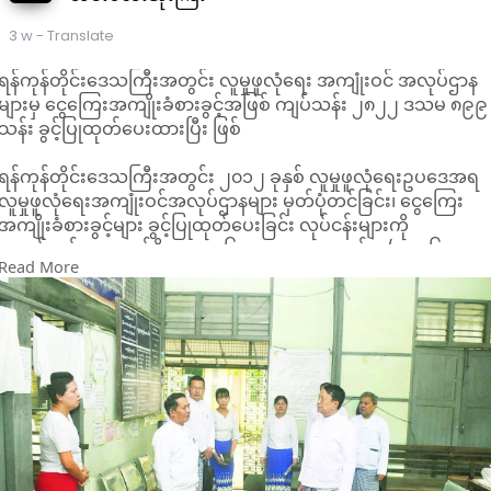
3 w
- Translate
ရန်ကုန်တိုင်းဒေသကြီးအတွင်း လူမှုဖူလုံရေး အကျုံးဝင် အလုပ်ဌာန
များမှ ငွေကြေးအကျိုးခံစားခွင့်အဖြစ် ကျပ်သန်း ၂၈၂၂ ဒသမ ၈၉၉
သန်း ခွင့်ပြုထုတ်ပေးထားပြီး ဖြစ်
ရန်ကုန်တိုင်းဒေသကြီးအတွင်း ၂၀၁၂ ခုနှစ် လူမှုဖူလုံရေးဥပဒေအရ
လူမှုဖူလုံရေးအကျုံးဝင်အလုပ်ဌာနများ မှတ်ပုံတင်ခြင်း၊ ငွေကြေး
အကျိုးခံစားခွင့်များ ခွင့်ပြုထုတ်ပေးခြင်း လုပ်ငန်းများကို
ဆောင်ရွက်ပေးလျက်ရှိရာ ၂၀၂၆-၂၀၂၇ ဘဏ္ဍာနှစ် ၄/၂၀၂၆ လမှ
Read More
၆/၂၀၂၆ လအထိ ငွေကြေးအကျိုးခံစားခွင့်ငွေပေါင်း ကျပ်သန်း
၂၈၂၂ ဒသမ ၈၉၉ သန်း ခွင့်ပြုထုတ်ပေးပြီးဖြစ်ကြောင်း သိရသည်။
ရန်ကုန်တိုင်းဒေသကြီးတွင် တိုင်းဒေသကြီး လူမှုဖူလုံရေးရုံးတစ်ရုံး၊
ခရိုင်လူမှုဖူလုံရေးရုံးနှစ်ရုံးနှင့် မြို့နယ်လူမှုဖူလုံရေးရုံး ၁၅ ရုံး ဖွင့်လှစ်
ထားရှိပြီး လုပ်‌ဆောင်ပေးနေခြင်းလည်း ဖြစ်သည်။
ထို့ပြင် အလုပ်သမားဝန်ကြီးဌာနအနေဖြင့် ကမာရွတ်မြို့နယ်
လူမှုဖူလုံရေးရုံးဝင်းအတွင်းရှိ လူမှုဖူလုံရေးရုံးနှင့် ဆေးခန်း၏
ပြင်ဆင်ထိန်းသိမ်းမှုလုပ်ငန်းများကို ကြည့်ရှုစစ်ဆေးခဲ့ပြီး ယမန်နေ့
က
အလုပ်သမားဝန်ကြီးဌာန ပြည်ထောင်စုဝန်ကြီး ဦးခင်မောင်စိုးသည်