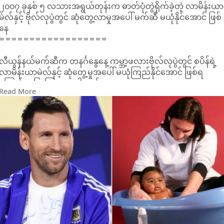
၂၀၀၇ ခုနှစ် ၅ လသားအရွယ်တုန်းက ဓာတ်ပုံတွဲရိုက်ခဲ့တဲ့ လာမိန်းယာ
မဲလ်နှင့် ဗိုလ်လုပွဲတွင် ဆုံတွေ့လာမှုအပေါ် မက်ဆီ မယုံနိုင်အောင် ဖြစ်
နေ
==================
လီယွန်နယ်မက်ဆီက တနင်္ဂနွေနေ့ ကမ္ဘာ့ဖလားဗိုလ်လုပွဲတွင် စပိန်ရဲ့
လာမိန်းယာမဲလ်နှင့် ဆုံတွေ့မှုအပေါ် မယုံကြည်နိုင်အောင် ဖြစ်ရ
ကြောင်း ပြောကြားလာပါတယ်။
Read More
လာမိန်းယာမဲလ်ဟာ ငါးလသားအရွယ်တုန်းက ထိုစဉ်တုန်းက ဘာစီ
လိုနာပါရမီရှင် လီယွန်နယ်မက်ဆီနှင့် ဓာတ်ပုံတွဲရိုက်ခွင့် ရရှိခဲ့ပါတယ်။
၂၀၀၇ ခုနှစ်တုန်းက ဘာစီလိုနာရဲ့ ပရဟိတဓာတ်ပုံရိုက်ကူးခွင့်
အစီအစဉ်တွင် လာမိန်းယာမဲလ်ရဲ့မိဘများက ရိုက်ကူးခွင့် ရရှိသွားပြီး
နောက် အသက် ၂၀ နှစ်ရှိ မက်ဆီမှာ ထိုစဉ်တုန်းက ၅ လသားအရွယ်ရှ
လာမိန်းယာမဲလ်နှင့် ဓာတ်ပုံရိုက်ခဲ့ရပါတယ်။
နယူးယောက်တွင် ပြုလုပ်တဲ့ သတင်းစာရှင်းလင်းပွဲတွင် NFL ဂန္ထဝင်
တွမ်ဘရာဒီက ယင်းဓာတ်ပုံများ အလွန်တိကျတဲ့ ဟောကိန်းများ
ဖြစ်ကြောင်း ပြောကြားခဲ့ပါတယ်။
မက်ဆီကလည်း "ဒီဓာတ်ပုံက အံ့ဩစရာကောင်းတယ်။ ကျွန်တော်တို့
နှစ်ယောက်လုံး အခု ကမ္ဘာ့ဖလားကစားနေတာက တကယ့်ကို ရူးချင်
စရာပါ"လို့ ပြောကြားသွားပါတယ်။