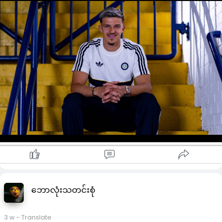
လိုက်တဲ့ ပါစကယ်စထရူ့ဂျ်နေရာတွင် တိုက်ရိုက်အစားထိုး၇◌န် မီဟာ
ရီမိုဗစ်အား ခေါ်ယူလာတာလည်း ဖြစ်ပါတယ်။
လိဒ်ဟာ ယခုနွေရာသီတွင် ပထမဆုံးခေါ်ယူမှုအဖြစ် ဖူလ်ဟမ်မှ ဟယ်
ရီဝီလ်ဆင်ကို အလွတ်ပြောင်းရွှေ့ကြေးဖြင့် ခေါ်ယူပြီးနောက် ဒုတိယ
မြောက် ခေါ်ယူမှုအဖြစ် မီဟာရီမိုဗစ်ကို ခေါ်ယူလာတာပါ။
မီဟာရီမိုဗစ်ဟာ ကမ္ဘာ့ဖလားပြိုင်ပွဲတွင် ၃၂ သင်း ရှုံးထွက်အဆင့်
အထိ တက်ခဲ့တဲ့‌ ဘော့စနီးယားအတွက် ၃ ပွဲကစားပေးခဲ့သူ ဖြစ်ပါ
တယ်။
ဆလိုဗေးနီးယားဖွား မီဟာရီမိုဗစ်ဟာ ၂၀၂၁ ခုနှစ်တွင် ဩစတြီးယား
ကလပ် Wolfsberger တွင် ကစားသမားဘဝ စတင်ခဲ့ပြီး ဂျူဗင်တပ
သို့ ပြောင်းခွင့်ရခဲ့ပေမဲ့ တစ်ပွဲမျှ မကစားခဲ့ရဘဲ ၂၀၂၅ ခုနှစ်တွင် ဆ
က်စ်ဆူလိုသို့ ရောင်းချခြင်းခံခဲ့ရပါတယ်။
မီဟာရီမိုဗစ်ဟာ သူ့မျိုးဆက်ထဲတွင် အကောင်းဆုံးဘယ်ခြမ်းဗဟို
နောက်ခံလူများထဲမှ တစ်ဦးအဖြစ် သတ်မှတ်ခြင်းခံထားရသူလည်း
ဖြစ်ပါတယ်။
ဂျူဗင်တပ်ဟာ မီဟာရီမိုဗစ်အား ရောင်းချစဉ်တုန်းက အရောင်း
စာချုပ်ပါအချက်အရ ယခု ပြောင်းရွှေ့ကြေးရဲ့ ၅၀ ရာခိုင်နှုန်းအား
အကျိုးခံစားခွင့် ရရှိပါမယ်။
ဘောလုံးသတင်းစုံ
3 w
- Translate