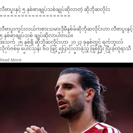
လီဗာပူးနှင့် ၅ နှစ်စာချုပ်သစ်ချုပ်ဆိုလာတဲ့ ဆိုဘိုဆလိုင်း
====================
လီဗာပူးကွင်းလယ်ကစားသမားဒိုမီနစ်ခ်ဆိုဘိုဆလိုင်းဟာ လီဗာပူးနှင့်
၅ နှစ်စာချုပ်သစ် ချုပ်ဆိုလာပါတယ်။
အသက် ၂၅ နှစ်ရှိ ဆိုဘိုဆလိုင်းဟာ ၂၀၂၃ ခုနှစ်တွင် ရက်ဘူးလ်
လိုက်ဇစ်မှ ပေါင်သန်း ၆၀ ဖြင့် ပြောင်းလာခဲ့သူ ဖြစ်ပြီး ပြီးခဲ့တဲ့ရာသီ
တုန်းက ၁၃ ဂိုးသွင်းကာ ၁၂ ကြိမ် ဖန်တီးမှု ပြုလုပ်နိုင်ခဲ့ပါတယ်။
Read More
ဟန်ဂေရီလက်ရွေးစင်ရဲ့ ယခင်စာချုပ်မှာ ၂ နှစ်စာချုပ်သက်တမ်း
ကျန်နေသေးပေမဲ့လည်း ကလပ်ဘက်က ၎င်းမှာ ရေရှည်စီမံကိန်းတွင်
အရေးပါတဲ့ အခန်းကဏ္ဍက ပါဝင်နေမှုနှင့်အတူ ယခုကဲ့သို့ နှစ်ရှည်
စာချုပ်သစ်ချုပ်ဆိုလာတာလည်း ဖြစ်ပါတယ်။
လီဗာပူးဟာ ယခုနွေရာသီတွင် အသင်းရဲ့စီနီယာကစားသမားများဖြစ်
ကြတဲ့ မိုဟာမက်ဆာလက်၊ အီဘရာဟမ်ကိုနာတေးနှင့် အင်ဒီရော
ဘတ်ဆင်တို့အား ထွက်ခွာခွင်ပေးထားပြီး နည်းပြသစ်အန်ဒိုနီအိုင်ရာ
အိုလာ လက်အောက်တွင် အသင်းသစ်တည်ဆောက်ရန် စီစဉ်နေပါ
တယ်။
ဆိုဘိုဆလိုင်းဟာ ရောဘတ်ဆင် ထွက်ခွာလာမှုနှင့်အတူ လီဗာပူးရဲ့
ဒုတိယအသင်းခေါင်းဆောင်အဖြစ် ခန့်အပ်ခြင်းခံလာရဖို့လည်း ရှိနေ