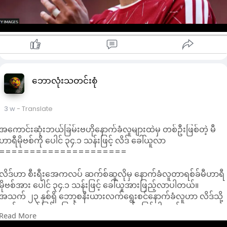
ပါတယ်။ သူဟာ ဟန်ဂေရီအသင်းတွင် အသင်းခေါင်းဆောင်အဖြစ်
တာဝန်ယူနေသူလည်း ဖြစ်ပါတယ်။ S
ဘောလုံးသတင်းစုံ
3 w
- Translate
အကောင်းဆုံးဘယ်ခြမ်းဗဟိုနောက်ခံလူများထဲမှ တစ်ဦးဖြစ်တဲ့ မီ
ဟာရီမိုဗစ်ကို ပေါင် ၃၄.၁ သန်းဖြင့် လိဒ် ခေါ်ယူလာ
=====================
လိဒ်ဟာ စီးရီးအေကလပ် ဆက်စ်ဆူလိုမှ နောက်ခံလူတာရစ်ခ်မီဟာရီ
မိုဗစ်အား ပေါင် ၃၄.၁ သန်းဖြင့် ခေါ်ယူအားဖြည့်လာပါတယ်။
အသက် ၂၃ နှစ်ရှိ ဘော့စနီးယားလက်ရွေးစင်နောက်ခံလူဟာ လိဒ်သို့
၅ နှစ်စာချုပ်ဖြင့် ပြောင်းရွှေ့လာတာလည်း ဖြစ်ပါတယ်။
Read More
လိဒ်ဟာ ဇွန်လတုန်းက ဘရိုက်တန်သို့ ပေါင်သန်း ၂၀ ဖြင့် ရောင်းချ