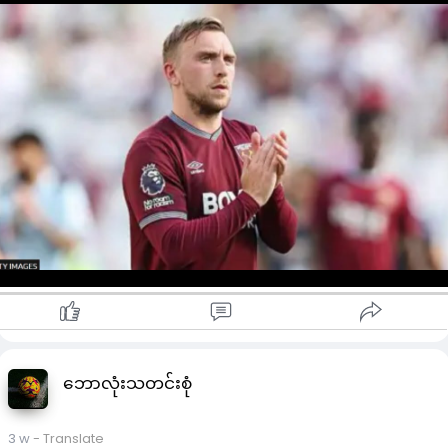
နောက် အနာဂတ်မရေမရာ ဖြစ်နေခဲ့သူလည်း ဖြစ်ပါတယ်။
လည်း တက်ရောက်ခဲ့ပါတယ်။
ဘိုဝင်းဟာ ၂၀၂၀ ခုနှစ်တွင် ဟားလ်စီးတီးမှ ပြောင်းလာပြီးနောက် ဝ
သတင်းစာရှင်းလင်းပွဲတွင် အာဂျင်တီးနားနည်းပြလီယွန်နယ်စကာလို
က်စ်ဟမ်းအတွက် ပွဲ ၂၈၀ ကစားထားကာ ၈၅ ဂိုးသွင်းယူထားသူ ဖြစ်
နီဟာ စပိန်နည်းပြလူးဝစ်ဒီဖူအန်တီနှင့် တွေ့ဆုံပွေ့ဖက်ခဲ့ပါတယ်။
ပြီး ၂၀၂၄ ခုနှစ်တွင် ကတ်ဇူးမား ထွက်ခွာသွားချိန်တွင် အသင်း
စကာလိုနီဟာ စပိန်တွင် ယူအီးအက်ဖ်အေပရိုလိုင်စင် ရရှိရန် ကြိုးပမ်
ခေါင်းဆောင်ဖြစ်လာသူ ဖြစ်ပါတယ်။
တုန်းက လူးဝစ်ဒီလာဖူအန်တီထံတွင် ပ့ညာသင်ယူခဲ့သူလည်း ဖြစ်ပါ
သူဟာ အင်္ဂလန်အတွက် ၂၂ ပွဲကစားထားပေမဲ့လည်း တူချယ်ရဲ့ ကမ္
တယ်။
ဘာ့ဖလားပြိုင်ပွဲဝင် အင်္ဂလန်အသင်းအတွင် ရွေးချယ်ခြင်းမခံထားရပ
ဘူး။
ဘိုဝင်း ဆက်ရှိနေလာမှုက ၂၀၁၁-၁၂ ရာသီနောက်ပိုင်း ပထမဆုံး
ချန်ပီယံရှစ်ရာသီအတွက် ပြင်ဆင်နေတဲ့ ဝက်စ်ဟမ်းအတွက်
သတင်းကောင်းတစ်ခု ဖြစ်နေပါတယ်။
ဘိုဝင်းဟာ ပြီးခဲ့တဲ့ရာသီတုန်းက ဝက်စ်ဟမ်းရဲ့ ပရီးမီးယားလိဂ်ပွဲ
တိုင်း ပွဲထွက်ကစားကာ ၉ ဂိုးသွင်းယူပေးခဲ့သူ ဖြစ်ပါတယ်။
သူဟာ ၂၀၂၃ ခုနှစ်တုန်းက ၄၃ နှစ်အတွင်း ပထမဆုံးအရေးပါတဲ့ ဆု
ဖလားအဖြစ် ကွန်ဖရင့်လိဂ်ဖလားဆွတ်ခူးနိုင်အောင် ဗိုလ်လုပွဲ ပထမ
ဆုံးမိနစ်မှာပင် အနိုင်ဂိုးသွင်းယူပေးခဲ့သူ ဖြစ်ပါတယ်။
ဘောလုံးသတင်းစုံ
3 w
- Translate