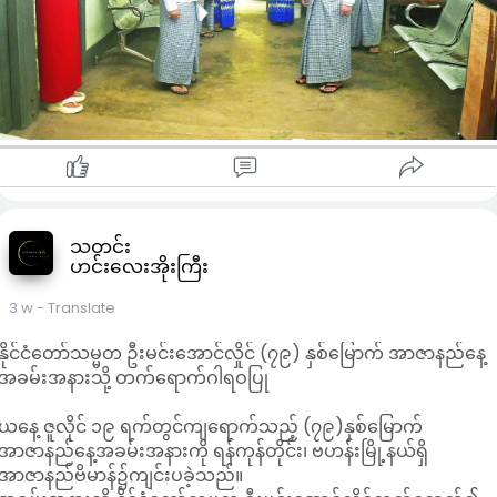
စစ်ဆေးခဲ့ခြင်း ဖြစ်ကြောင်း သိရသည်။
ထို့နောက် အလုံမြို့နယ်ရှိ ပင်မဆေးသိုလှောင်ရေးဌာနသို့ ရောက်ရှိပြီး
ဆေးဝါးများ စနစ်တကျသိုလှောင်ထားရှိမှုနှင့် အဆိုပါဝင်းအတွင်းရှိ
အဆောက်အအုံများ ပြင်ဆင်ထိန်းသိမ်းနေမှုများကို ကြည့်ရှုစစ်ဆေး
ပြီး အလုပ်ရှင်၊ အလုပ်သမားများ၏ အဓိကလိုအပ်ချက်ဖြစ်သော
ကောင်းမွန်သည့် ဆေးကုသမှုဝန်ဆောင်မှုကို ပေးအပ်နိုင်ရန်အတွက်
လိုအပ်သောဆေးဝါးများ ပြတ်လပ်မှုမရှိစေရေး၊ အလေအလွင့်မရှိ
စေရေး အစဉ်တစိုက်ဆောင်ရွက်ရန် လိုအပ်ကြောင်း ပြည်ထောင်စု
ဝန်ကြီး ဦးခင်မောင်စိုးက မှာကြားခဲ့သည်။
သတင်း
ဟင်းလေးအိုးကြီး
3 w
- Translate
နိုင်ငံတော်သမ္မတ ဦးမင်းအောင်လှိုင် (၇၉) နှစ်မြောက် အာဇာနည်နေ့
အခမ်းအနားသို့ တက်ရောက်ဂါရဝပြု
ယနေ့ ဇူလိုင် ၁၉ ရက်တွင်ကျရောက်သည့် (၇၉)နှစ်မြောက်
အာဇာနည်နေ့အခမ်းအနားကို ရန်ကုန်တိုင်း၊ ဗဟန်းမြို့နယ်ရှိ
အာဇာနည်ဗိမာန်၌ကျင်းပခဲ့သည်။