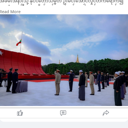
အခမ်းအနားသို့ နိုင်ငံတော်သမ္မတ ဦးမင်းအောင်လှိုင်တက်ရောက်၍
ကျဆုံးလေပြီးသော ဗိုလ်ချုပ်အောင်ဆန်းအပါအဝင် အာဇာနည်
Read More
ခေါင်းဆောင်ကြီးများအား လွမ်းသူ့ပန်းခွေချကာ ဂုဏ်ပြုအလေးပြုခဲ
ပြီးနောက် အာဇာနည်ခေါင်းဆောင်ကြီးများအား မေတ္တာပို့အမျှဝေ
သည့်အနေဖြင့် (၂) မိနစ်ငြိမ်သက်ခဲ့ကြသည်။
နိုင်ငံတော်သမ္မတ ဦးမင်းအောင်လှိုင်နှင့်အတူ ပြည်သူ့ လွှတ်တော်
ဥက္ကဋ္ဌ ဦးခင်ရီ၊ အမျိုးသားလွှတ်တော်ဥက္ကဋ္ဌ ဦးအောင်လင်းဒွေး၊
တပ်မတော်ကာကွယ်ရေးဦးစီးချုပ် ဗိုလ်ချုပ်ကြီးရဲဝင်းဦး၊
ပြည်ထောင်စုတရားသူကြီးချုပ်ဦးသာဌေး၊ ဟိုတယ်၊ ခရီးသွားလာ
ရေးနှင့် ယဉ်ကျေးမှုဝန်ကြီးဌာန ပြည်ထောင်စုဝန်ကြီးဦးမောင်မြင့်နှင့်
တာဝန်ရှိသူများကလည်း ကျဆုံးလေပြီးသော အာဇာနည်
ခေါင်းဆောင်ကြီးများကို ဂုဏ်ပြုအလေးပြုခဲ့ကြသည်။