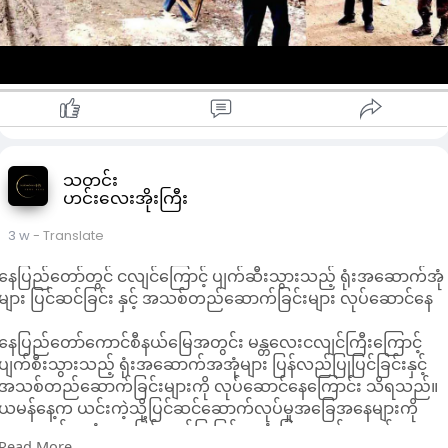
ဒေါက်တာနီခွဲလမ်းတစ်လျှောက် လမ်းဘေးဝဲယာရှိ ချုံနွယ်ပိတ်ပေါင်း
များ၊ ရေမြောင်းများ၊ ခရိုင်၊ မြို့နယ်ရုံး ပတ်ဝန်းကျင်နှင့် ပြည်သူ့
ဆေးရုံ၊ သူနာပြုသင်တန်းကျေားင်း ပတ်ဝန်းကျင်တို့ကို စုပေါင်း
သန့်ရှင်းရေး ဆောင်ရွက်ကြခြင်းဖြစ်သည်။
ဖလမ်းမြို့တွင် အကြမ်းဖက်ဖြစ်စဉ်များကြောင့် ထိခိုက်ပျက်စီးခဲ့
သည့် နေအိမ်များ၊ အဆောက် အဦများကို ပြုပြင်ထိန်းသိမ်းခြင်း၊
ပြန်လည်တည်ဆောက်ခြင်းတို့ကို နေ့စဉ်ဆောင်ရွက်လျက်ရှိကြောင်း
သိရသည်။
ထို့နောက် ဒုတိယဝန်ကြီးနှင့် အဖွဲ့သည် စုပေါင်းသန့်ရှင်းရေး
သတင်း
ဟင်းလေးအိုးကြီး
ဆောင်ရွက်နေသည့် ကုတင် (၂၀၀)ဆံ့ မြို့နယ်ပြည်သူ့ဆေးရုံသို့
သွားရောက်ခဲ့ပြီး ဆေးရုံဝန်းအတွင်း လူအား၊ စက်အားများဖြင့်
3 w
- Translate
သန့်ရှင်းရေးဆောင်ရွက်နေမှုနှင့် အဆောက်အဦး အစိတ်အပိုင်းများ
ကို ဖယ်ရှားရှင်းလင်း ဆောင်ရွက်နေမှုတို့အား ကြည့်ရှုစစ်ဆေးခဲ့
နေပြည်တော်တွင် ငလျင်ကြောင့် ပျက်ဆီးသွားသည့် ရုံးအဆောက်အုံ
ကြောင်း သိရသည်။
များ ပြင်ဆင်ခြင်း နှင့် အသစ်တည်ဆောက်ခြင်းများ လုပ်ဆောင်နေ
ဖလမ်းမြို့တွင် ယာယီပြည်သူ့ဆေးရုံဖွင့်လှစ်၍ ဆေးရုံအုပ်ကြီးနှင့်
ကျန်းမာရေးဝန်ထမ်း (၈၄)ဦးဖြင့် ကျန်းမာရေးစစ်ဆေး ကုသမှုများ
နေပြည်တော်ကောင်စီနယ်မြေအတွင်း မန္တလေးငလျင်ကြီးကြောင့်
ဆောင်ရွက်ပေးလျက်ရှိရာ လူနာပေါင်း (၁၅၅၄)ဦးအား ကုသမှုများ
ပျက်စီးသွားသည့် ရုံးအဆောက်အအုံများ ပြန်လည်ပြုပြင်ခြင်းနှင့်
ဆောင်ရွက်ပေးနိုင်ခဲ့ပြီး၊ မြို့ပေါ်ရှိ ဒေသခံများသာမက ကျေးရွာများ
အသစ်တည်ဆောက်ခြင်းများကို လုပ်ဆောင်နေကြောင်း သိရသည်။
မှ ဒေသခံပြည်သူများပါ လာရောက်၍ ဆေးကုသမှုခံယူလျက်ရှိ
ယမန်နေ့က ယင်းကဲ့သို့ပြင်ဆင်‌ဆောက်လုပ်မှုအခြေအနေများကို
သည်။
အဆောက်အအုံများ ပြန်လည်ပြုပြင်အသုံးပြုရေးနှင့် အသစ်
Read More