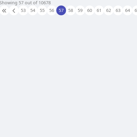
Showing 57 out of 10678
53
54
55
56
57
58
59
60
61
62
63
64