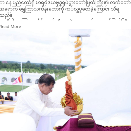
က နေပြည်တော်ရှိ မာရဝိဇယဗုဒ္ဓရုပ်ပွားတော်မြတ်ကြီး၏ လက်တော်
အရောက် ရွှေကြာသင်္ကန်းတော်ကို ကပ်လှူပူဇော်ခဲ့ကြောင်း သိရ
သည်။
အဆိုပါ ရွှေကြာသင်္ကန်းတော်ကို မာရဝိဇယဗုဒ္ဓရုပ်ပွားတော်မြတ်ကြီး
Read More
အား ဒုတိယအကြိမ် လုံးတော်ပြည့် ရောင်တော်ဖွင့်ဆေးသင်္ကန်း
ကပ်လှူပြီးစီးအောင်မြင်ခြင်း နှင့် ဗုဒ္ဓါဘိသေက အနေကဇာတင်
အောင်ပွဲ (၃) နှစ်ပြည့် အထိမ်းအမှတ် အဖြစ် ကပ်လှူပူဇော်ခဲ့ခြင်း
ဖြစ်ကြောင်း သိရသည်။
ရွှေကြာသင်္ကန်းတော် ကပ်လှူပူဇော်ခြင်းမင်္ဂလာအခမ်းအနားသို့
နိုင်ငံတော်သမ္မတ ဦးမင်းအောင်လှိုင်နှင့် ဇနီး ဒေါ်ကြူကြူလှတို့ တက်
ရောက်၍ မာရဝိဇယဗုဒ္ဓရုပ်ပွားတော်မြတ်ကြီးအား ဖူးမြော်ကြည်ညို
ကာ ရွှေကြာသင်္ကန်းတော်ကို ကပ်လှူပူဇော်ခဲ့ကြောင်း သိရသည်။