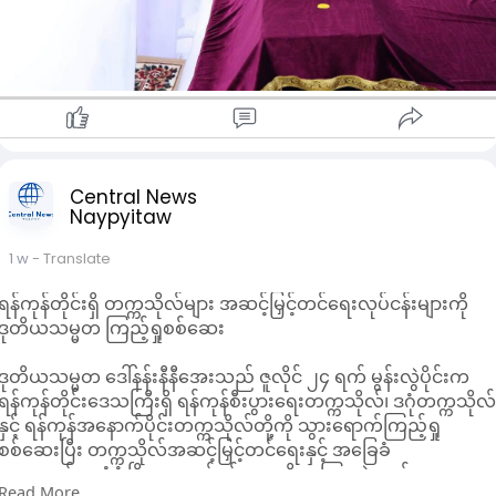
Central News
Naypyitaw
1 w
- Translate
ရန်ကုန်တိုင်းရှိ တက္ကသိုလ်များ အဆင့်မြှင့်တင်ရေးလုပ်ငန်းများကို
ဒုတိယသမ္မတ ကြည့်ရှုစစ်ဆေး
ဒုတိယသမ္မတ ဒေါ်နန်းနီနီအေးသည် ဇူလိုင် ၂၄ ရက် မွန်းလွဲပိုင်းက
ရန်ကုန်တိုင်းဒေသကြီးရှိ ရန်ကုန်စီးပွားရေးတက္ကသိုလ်၊ ဒဂုံတက္ကသိုလ
နှင့် ရန်ကုန်အနောက်ပိုင်းတက္ကသိုလ်တို့ကို သွားရောက်ကြည့်ရှု
စစ်ဆေးပြီး တက္ကသိုလ်အဆင့်မြှင့်တင်ရေးနှင့် အခြေခံ
အဆောက်အအုံဖွံ့ဖြိုးရေးလုပ်ငန်းများကို မှာကြားခဲ့သည်။
Read More