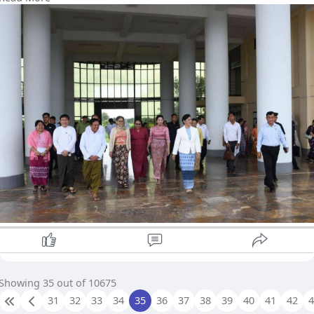
ရန်ကုန်စီးပွားရေးတက္ကသိုလ်တွင် ကျောင်းသား၊ ကျောင်းသူများ၏
ကိုယ်ကာယကျန်းမာရေးနှင့် အပန်းဖြေအနားယူနိုင်ရေးအတွက်
တည်ဆောက်နေသည့် Recreation Centre နှင့် တက္ကသိုလ်
ပတ်လမ်းဆောက်လုပ်မည့် နေရာတို့ကို ကြည့်ရှုစစ်ဆေးပြီး
သတ်မှတ်စံချိန်စံညွှန်းများနှင့်အညီ အရည်အသွေးပြည့်မီစွာ
သတ်မှတ်ကာလအတွင်း ပြီးစီးရေး ဆောင်ရွက်ရန် မှာကြားခဲ့သည်။
ထို့ပြင် Recreation Centre ကို ကျောင်းသား၊ ကျောင်းသူများ၏
ကိုယ်ကာယနှင့် စိတ်ပိုင်းဆိုင်ရာကျန်းမာရေးကို အထောက်အကူပြု
သည့် အပန်းဖြေနေရာတစ်ခုအဖြစ် ဖော်ဆောင်ရန်နှင့် အားကစား၊
အပန်းဖြေ အထောက်အကူပြုပစ္စည်းများကို လိုအပ်ချက်နှင့်အညီ
စနစ်တကျ ဖြည့်ဆည်းဆောင်ရွက်ရန်လည်း မှာကြားခဲ့သည်။
ဒဂုံတက္ကသိုလ်၌ ပတ္တမြားအဝိုင်း၊ ဘောလုံးကွင်း ပြန်လည်မွမ်းမံ
တည်ဆောက်နေမှုနှင့် ကျောင်းဝင်းအတွင်း ရေစီးရေလာကောင်းမွန်
ရေးလုပ်ငန်းများကို ကြည့်ရှုစစ်ဆေးပြီး တက္ကသိုလ်ဥပဓိရုပ်
ကောင်းမွန်ရေး၊ ပတ်ဝန်းကျင်သန့်ရှင်းသာယာလှပရေးနှင့် ဘောလုံး
ကွင်းတည်ဆောက်ရေးလုပ်ငန်းများကို အရည်အသွေးပြည့်မီစွာ
ဆောင်ရွက်ရန် မှာကြားခဲ့သည်။ ထို့အပြင် ကျောင်းသား၊ ကျောင်းသူ
များ အားကစားလှုပ်ရှားမှုများတွင် လွတ်လပ်စွာပါဝင်နိုင်ရေးအတွက်
အားကစားကွင်းများကို စနစ်တကျ ထိန်းသိမ်းအသုံးပြုရန်လည်း
Showing 35 out of 10675
တိုက်တွန်းခဲ့သည်။
31
32
33
34
35
36
37
38
39
40
41
42
ရန်ကုန်အနောက်ပိုင်းတက္ကသိုလ်၌ ကျောင်းဝင်းသန့်ရှင်းသာယာလှပ