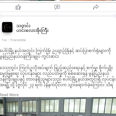
အမေရိကန် တဒေါ်လာ - ၃၆၆၃ ကျပ်
ပြင်ပပေါက်စျေး
-အမေရိကန်ဒေါ်လာ‌
ရောင်းဈေး - ၄၄၅၀ ကျပ်
ဝယ်ဈေး - ၄၃၅၀ ကျပ်
သတင်း
-စင်္ကာပူဒေါ်လာ
ဟင်းလေးအိုးကြီး
ရောင်းဈေး - ၃၄၄၉ ကျပ်
ဝယ်ဈေး - ၃၃၅၇ ကျပ်
1 w
- Translate
-ယူရို
ပေါင်မြို့နယ်အတွင်း ကြက်ခြံ၊ ဥယျာဉ်ခြံနှင့် ဆပ်ပြာစက်ရုံများကို
ရောင်းဈေး - ၅၀၇၀ ကျပ်
မွန်ပြည်နယ်ဝန်ကြီးချုပ် ကွင်းဆင်း
ဝယ်ဈေး - ၄၉၄၀ ကျပ်
-ထိုင်းဘတ်
ဒေသတွင်း ကြက်ဥလိုအပ်ချက် ဖြည့်ဆည်းရေးနှင့် စက်မှု၊ စိုက်ပျိုး
ရောင်းဈေး - ၁၃၂.၄၅ ကျပ်
မွေးမြူရေး လုပ်ငန်းများ လည်ပတ်မှုကို စစ်ဆေးရန် မွန်ပြည်နယ်
ဝယ်ဈေး - ၁၂၉.၀၃ ကျပ်
ဝန်ကြီးချုပ်နှင့် တာဝန်ရှိသူများသည် ပေါင်မြို့နယ်အတွင်းရှိ လုပ်ငန်း
-မလေးရှားရင်းဂစ်
အချို့သို့ (ဇူလိုင် ၂၃ ရက် )နံနက်ပိုင်းက သွားရောက်ခဲ့ကြောင်း သိရ
ရောင်းဈေး - ၁၀၈၉ ကျပ်
သည်။
ဝယ်ဈေး - ၁၀၆၁ ကျပ်
Read More
ဝန်ကြီးချုပ်နှင့် အဖွဲ့သည် ပေါင်မြို့နယ်၊ ပန်းကုန်းကျေးရွာတွင်
-တရုတ်ယွမ်
တည်ဆောက်ရန် လျာထားသည့် အဆင့်မြှင့် အအေးခန်းစနစ်သုံး ဥ
ရောင်းဈေး - ၆၅၈ ကျပ်
စားကြက် မွေးမြူရေးခြံ (Evaporative Cooling Systems Layer
ဝယ်ဈေး - ၆၄၁ ကျပ်
Farm) မြေနေရာသို့ သွားရောက်ကာ မြေပြင်အခြေအနေ၊ ရေနှင့်
-ဂျပန်ယန်း