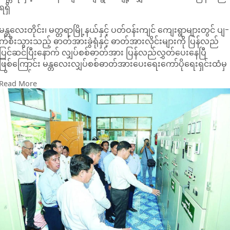
-ယူအေအီး
ရရှိ
ရောင်းဈေး - ၁၂၁၄ ကျပ်
ဝယ်ဈေး - ၁၁၈၃ ကျပ်
မန္တလေးတိုင်း၊ မတ္တရာမြို့နယ်နှင့် ပတ်ဝန်းကျင် ကျေးရွာများတွင် ပျ-
ငွေလဲနှုန်းများ အချိန်နှင့်အမျှ ပြောင်းလဲနိုင်သည်။
က်စီးသွားသည့် ဓာတ်အားခွဲရုံနှင့် ဓာတ်အားလိုင်းများကို ပြန်လည်
***သတ်မှတ်ဈေးအတိုင်း အရောင်းအဝယ်မလုပ်ပါက အရေးယူခံရ
ပြင်ဆင်ပြီးနောက် လျှပ်စစ်ဓာတ်အား ပြန်လည်လွှတ်ပေးနေပြီ
နိုင်သည်။
ဖြစ်ကြောင်း မန္တလေးလျှပ်စစ်ဓာတ်အားပေးရေးကော်ပိုရေးရှင်းထံမှ
သိရသည်။
Read More
မတ္တရာမြို့နယ်အတွင်းရှိ ဓာတ်အားခွဲရုံများနှင့် လိုင်းအချို့မှာ
အကြောင်းအမျိုးမျိုးကြောင့် ပြ-တ်တေ-ာက် ပျ-က်စီးခဲ့ရာမှ
ပြန်လည်ပြင်ဆင်မှုများ ပြုလုပ်ခဲ့ပြီးနောက် ဇူလိုင် ၂၃ ရက်တွင် တိုင်း
ဒေသကြီး တာဝန်ရှိသူများ တက်ရောက်ကာ လျှပ်စစ်ဓာတ်အား
ပြန်လည်လွှတ်ပေးခဲ့ခြင်းဖြစ်သည်။
လက်ရှိတွင် မတ္တရာမြို့နယ် တောင်ပြုံးဓာတ်အားခွဲရုံနှင့် မတ္တရာ
ဓာတ်အားခွဲရုံတို့မှတစ်ဆင့် ထရန်စဖော်မာ ၁၂၆ လုံးဖြင့် ဓာတ်အား
ဖြန့်ဖြူးပေးနေပြီး အိမ်ထောင်စု/ပြည်သူ ၁၂,၀၀၀ ကျော် လျှပ်စစ်မီး
ပြန်လည်ရရှိထားကြောင်း သိရသည်။
မီးမလင်းသေးသည့် ကျေးရွာများတွင်လည်း လျှပ်စစ်ဓာတ်အား မြန်
မြန်ဆန်ဆန် ပြန်လည်ရရှိရေးအတွက် စီစဉ်ဆောင်ရွက်နေသည်ဟု
ဆိုသည်။
အဆိုပါ လျှပ်စစ်ဓာတ်အား ပြန်လည်လွှတ်ပေးသည့် အခမ်းအနား