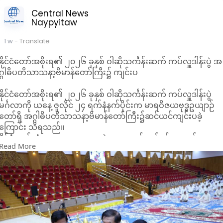
အစည်းအဝေးကာလအတွင်း မြန်မာကိုယ်စားလှယ်အဖွဲ့သည် အာဆီ
ယံနိုင်ငံခြားရေးဝန်ကြီးများနှင့် AICHR ကိုယ်စားလှယ်များ၏
Central News
Naypyitaw
မျက်နှာစုံညီအစည်းအဝေးသို့လည်း တက်ရောက်ခဲ့ပြီး ၂၀၂၇ ခုနှစ်
အတွက် AICHR ဦးစားပေးလုပ်ငန်းအစီအစဉ်နှင့် ၂၀၂၆ ခုနှစ်
1 w
- Translate
အတွက် နှစ်စဉ်အစီရင်ခံစာတို့ကို ဆွေးနွေးတင်ပြခဲ့ကြသည်။
ထို့အပြင် အာဆီယံအတွင်းရေးမှူးချုပ်နှင့် AICHR တို့၏ (၁၅) ကြိမ်
နိုင်ငံတော်အစိုးရ၏ ၂၀၂၆ ခုနှစ် ဝါဆိုသင်္ကန်းဆက် ကပ်လှူဒါန်းပွဲ အ
မြောက် မျက်နှာစုံညီအစည်းအဝေးသို့လည်း တက်ရောက်ကာ အာဆီ
ဂ္ဂါဓိပတိသာသနာ့ဗိမာန်တော်ကြီး၌ ကျင်းပ
ယံဒေသအတွင်း လူ့အခွင့်အရေးမြှင့်တင်ရေးဆိုင်ရာ ပူးပေါင်း
ဆောင်ရွက်မှုများနှင့် အနာဂတ်လုပ်ငန်းစဉ်များအပေါ် အမြင်ချင်း
နိုင်ငံတော်အစိုးရ၏ ၂၀၂၆ ခုနှစ် ဝါဆိုသင်္ကန်းဆက် ကပ်လှူဒါန်းပွဲ
ဖလှယ်ဆွေးနွေးခဲ့ကြောင်း သိရသည်။
မင်္ဂလာကို ယနေ့ ဇူလိုင် ၂၄ ရက်နံနက်ပိုင်းက မာရဝိဇယဗုဒ္ဓဥယျာဉ်
တော်ရှိ အဂ္ဂါဓိပတိသာသနာ့ဗိမာန်တော်ကြီး၌ဆင်ယင်ကျင်းပခဲ့
ကြောင်း သိရသည်။
နိုင်ငံတော်သံဃမဟာနာယကအဖွဲ့ဥက္ကဋ္ဌ သန်လျင်မင်းကျောင်းဆရာ
Read More
တော်ကြီး၊ မန္တလေးမြို့၊ မစိုးရိမ်တိုက်သစ် မဟာနာယက ဓမ္မသမိဒ္ဓိ
ကျောင်းဆရာတော်ကြီးတို့အမှူးပြုသော ဥပ္ပါတသန္တိစေတီတော်
ဂေါပကအဖွဲ့၏ ဩဝါဒါစရိယဆရာတော်ကြီးများအပါအဝင်
ဆရာတော်ကြီး(၂၇)ပါးကြွရောက်တော်မူခဲ့ကြပြီး နိုင်ငံတော်သမ္မတ
ဦးမင်းအောင်လှိုင်နှင့်ဇနီး ဒေါ်ကြူကြူလှ၊ တာဝန်ရှိသူများတက်
ရောက်ကြည်ညိုပူဇော်ခဲ့ကြကြောင်း သိရသည်။
သန်လျင်မင်းကျောင်းဆရာတော်ကြီးထံမှ နိုင်ငံတော်သမ္မတနှင့်ဇနီး