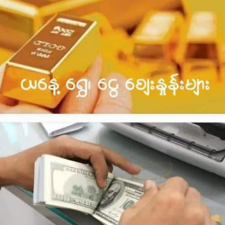
ပြင်ပ အရောင်းအဝယ်ဖြစ်တဲ့ ရွှေဈေးနှုန်း
-အခေါက်ရွှေ တကျပ်သား (ပြင်ပဈေးကွက်)
ရောင်းဈေး ၉,၆၅၀,၀၀၀ ကျပ်
ဝယ်ဈေး ၉,၆၁၀,၀၀၀ ကျပ်
-၁၅ ပဲရည် တကျပ်သား
ရောင်းဈေး ၉,၂၅၀,၀၀၀ ကျပ်
ဝယ်ဈေး ၉,၂၁၀,၀၀၀ ကျပ်
* စနစ်သစ်
(၁ိ - ၁၆.၃၂၉၃၂၅ ဂရမ် = ၁၂၀ ရွေး)
-အခေါက်ရွှေ တကျပ်သား (ပြင်ပဈေးကွက်)
ရောင်းဈေး ၉,၅၃၀,၀၀၀ ကျပ်
ဝယ်ဈေး ၉,၄၉၀,၀၀၀ ကျပ်
-၁၅ ပဲရည် တကျပ်သား
ရောင်းဈေး ၉,၁၃၀,၀၀၀ ကျပ်
ဝယ်ဈေး ၉,၀၉၀,၀၀၀ ကျပ်
“လက်ရှိ ရွှေဈေးကွက်အတွင်း ဈေးနှုန်းအတက်အကျ မငြိမ်သေးတဲ့
အတွက် ရောင်းမှား၊ ဝယ်မှား မဖြစ်ဖို့ သတိပြုစေလိုပါတယ်။”
(ရွှေဈေးနှုန်းများ အချိန်နှင့်အမျှ ပြောင်းလဲနိုင်သည်။)
#နိုင်ငံခြားငွေလဲလှယ်နှုန်း
-မြန်မာနိုင်ငံတော်ဗဟိုဘဏ် ရည်ညွှန်းငွေလဲနှုန်း