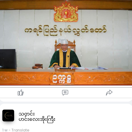
ကျင်းပမည့်ရက်ကို အသိပေးကြေညာခဲ့ခြင်းဖြစ်ကြောင်း သိရသည်။
သတင်း
ဟင်းလေးအိုးကြီး
1 w
- Translate