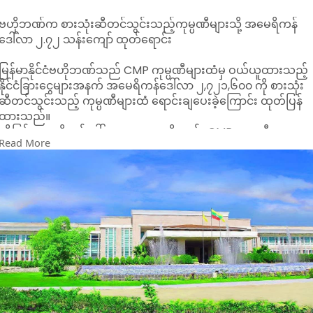
ဗဟိုဘဏ်က စားသုံးဆီတင်သွင်းသည့်ကုမ္ပဏီများသို့ အမေရိကန်
ဒေါ်လာ ၂.၇၂ သန်းကျော် ထုတ်ရောင်း
မြန်မာနိုင်ငံဗဟိုဘဏ်သည် CMP ကုမ္ပဏီများထံမှ ဝယ်ယူထားသည့်
နိုင်ငံခြားငွေများအနက် အမေရိကန်ဒေါ်လာ ၂,၇၂၁,၆၀၀ ကို စားသုံး
ဆီတင်သွင်းသည့် ကုမ္ပဏီများထံ ရောင်းချပေးခဲ့ကြောင်း ထုတ်ပြန်
ထားသည်။
ထို့ပြင် အမေရိကန်ဒေါ်လာ ၁၇,၄၅၀ ကိုလည်း CMP ကုမ္ပဏီများ
Read More
ထံသို့ ရောင်းချပေးခဲ့ကြောင်း သိရသည်။
ယင်းအပြင် FX Trading တွင် နိုင်ငံခြားငွေ ဝယ်ယူရရှိမှုအရ စားသုံး
ဆီကဏ္ဍမှ ၂၆ ရာခိုင်နှုန်းနှင့် စက်သုံးဆီကဏ္ဍမှ ၂၆ ရာခိုင်နှုန်း ဖြင့်
အများဆုံးပါဝင်ခဲ့သည်။
ယင်းနောက် Non Trade Transaction များနှင့်အခြားကုန်ပစ္စည်း
များက (၁၃ ရာခိုင်နှုန်း)၊ ကားနှင့် ဆိုင်ကယ်အပိုပစ္စည်းများက (၇
ရာခိုင်နှုန်း)၊ ဓာတ်မြေဩဇာက (၇ ရာခိုင်နှုန်း)၊ ဆေးနှင့် ဆေးဝါး
ကုန်ကြမ်းပစ္စည်းများက (၆ ရာခိုင်နှုန်း)၊ တိရစ္ဆာန်အစာက (၅
ရာခိုင်နှုန်း)၊ စက်မှုကုန်ကြမ်းနှင့် စာရေးကိရိယာကဏ္ဍတို့မှ (၄
ရာခိုင်နှုန်း) စီ၊ ထုတ်ပိုးမှုပစ္စည်းနှင့် ဆောက်လုပ်ရေးလုပ်ငန်းသုံး
ပစ္စည်းကဏ္ဍတို့မှ (၁ ရာခိုင်နှုန်း) စီအသီးသီး နိုင်ငံခြားငွေ ဝယ်ယူရရှိ