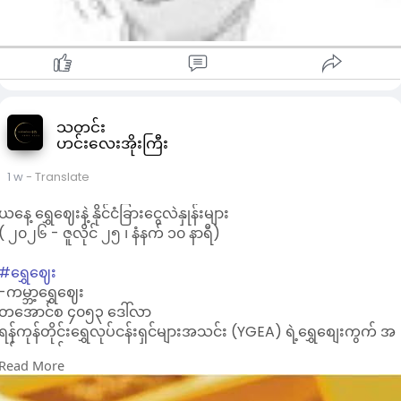
သတင်း
ဟင်းလေးအိုးကြီး
1 w
- Translate
ယနေ့ ရွှေဈေးနဲ့ နိုင်ငံခြားငွေလဲနှုန်းများ
( ၂၀၂၆ - ဇူလိုင် ၂၅ ၊ နံနက် ၁၀ နာရီ)
#ရွှေဈေး
-ကမ္ဘာ့ရွှေဈေး
တအောင်စ ၄၀၅၃ ဒေါ်လာ
ရန်ကုန်တိုင်းရွှေလုပ်ငန်းရှင်များအသင်း (YGEA) ရဲ့ရွှေစျေးကွက် အ
ဖွင့်ဈေးနှုန်း
Read More
- အကယ်ဒမီ မီးလင်းရွှေ တကျပ်သား
၆,၉၅၀,၀၀၀ ကျပ်