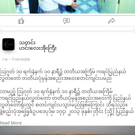
အပြီးတွင် တိုင်းဒေသကြီး ဝန်ကြီးချုပ်နှင့် အဖွဲ့သည် မတ္တရာမြို့နယ်၊
ဘိုကုန်းကျေးရွာရှိ အခြေခံပညာ အလယ်တန်းကျောင်း (ခွဲ) သို့
သွားရောက်ခဲ့ပြီး အောင်မြေသာစံခရိုင် ပုသိမ်ကြီးမြို့နယ် ရွှေကျင်
ဂိတ်တွင် တပ်ဆင်ထားသည့် လူမျက်နှာမှတ်သားသိရှိမှုစနစ် (Face
Recognition System - FRS) စစ်ဆေးဆောင်ရွက်နေမှု
အခြေအနေများကိုလည်း သွားရောက်ကြည့်ရှုခဲ့ကြောင်း သိရသည်။
သတင်း
ဟင်းလေးအိုးကြီး
1 w
- Translate
သြဂုတ် ၁၀ ရက်နံနက် ၁၀ နာရီ၌ တတိယအကြိမ် ကရင်ပြည်နယ်
လွှတ်တော် တတိယပုံမှန်အစည်းအဝေးစတင်ကျင်းပမည်
လာမည့် သြဂုတ် ၁၀ ရက်နံနက် ၁၀ နာရီ၌ တတိယအကြိမ်
ကရင်ပြည်နယ်လွှတ်တော် တတိယပုံမှန်အစည်းအဝေးကို ပြည်နယ်
လွှတ်တော်ရုံးတွင် စတင်ကျင်းပသွားမည်ဖြစ်ကြောင်း သိရသည်။
ဖွဲ့စည်းပုံအခြေခံဥပဒေပုဒ်မ ၁၇၄၊ ၂၀၁၃ ခုနှစ်၊ တိုင်း (သို့) ပြည်နယ်
လွှတ်တော်ဆိုင်ရာဥပဒေပုဒ်မ ၃၀ နှင့် ၂၀၁၃ ခုနှစ်၊ ကရင်ပြည်နယ်
Read More
လွှတ်တော်ဆိုင်ရာနည်းဥပဒေ ၃၊ နည်းဥပဒေခွဲ(ခ)တို့အရ တတိယ
အကြိမ် ကရင်ပြည်နယ်လွှတ်တော် တတိယပုံမှန်အစည်းအဝေး