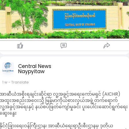
ခဲ့ကြောင်း ဗဟိုဘဏ်၏ ထုတ်ပြန်ချက်အရ သိရသည်။
Central News
Naypyitaw
1 w
- Translate
အာဆီယံအစိုးရချင်းဆိုင်ရာ လူ့အခွင့်အရေးကော်မရှင် (AICHR)
အထူးအစည်းအဝေးသို့ မြန်မာကိုယ်စားလှယ်အဖွဲ့ တက်ရောက်
လူ့အခွင့်အရေးနှင့် နယ်စပ်ဖြတ်ကျော်မှုခင်း ပူးပေါင်းဆောင်ရွက်ရေး
ဆွေးနွေး
နိုင်ငံခြားရေးဝန်ကြီးဌာန၊ အာဆီယံရေးရာဦးစီးဌာနမှ ဒုတိယ