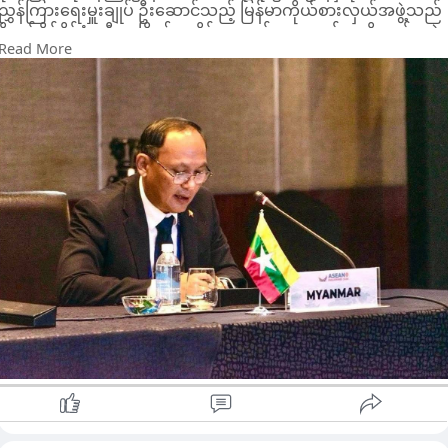
ညွှန်ကြားရေးမှူးချုပ် ဦးဆောင်သည့် မြန်မာကိုယ်စားလှယ်အဖွဲ့သည်
ဖိလစ်ပိုင်နိုင်ငံ မနီလာမြို့၌ ဇူလိုင် ၁၇ ရက်မှ ၂၁ ရက်အထိ ကျင်းပခဲ့
Read More
သည့် အာဆီယံအစိုးရချင်းဆိုင်ရာ လူ့အခွင့်အရေးကော်မရှင်
(AICHR) အထူးအစည်းအဝေး (၁/၂၀၂၆) သို့ တက်ရောက်ခဲ့သည်။
အဆိုပါအစည်းအဝေးတွင် အာဆီယံနိုင်ငံများမှ AICHR
ကိုယ်စားလှယ်များနှင့် ခေတ္တကိုယ်စားလှယ်များ၊ လက်ထောက်များ၊
အာဆီယံအတွင်းရေးမှူးချုပ်ရုံးမှ ကိုယ်စားလှယ်များ ပါဝင်တက်
ရောက်ခဲ့ပြီး လူ့အခွင့်အရေးနှင့် သဘာဝပတ်ဝန်းကျင်၊ မသန်စွမ်း
သူများပါဝင်မှု၊ စီးပွားရေးနှင့် လူ့အခွင့်အရေး၊ ဒစ်ဂျစ်တယ်အသွင်
ပြောင်းရေး၊ ပဋိပက္ခနှင့် ငြိမ်းချမ်းရေး၊ လူကုန်ကူးမှု၊ အွန်လိုင်း
လိမ်လည်မှု၊ ပညာသင်ကြားခွင့်နှင့် ဆင်းရဲနွမ်းပါးမှုလျှော့ချရေး စ
သည့် ဦးစားပေးကဏ္ဍများကို ဆွေးနွေးခဲ့ကြသည်။
မြန်မာကိုယ်စားလှယ်အဖွဲ့ခေါင်းဆောင်က AICHR ၏ ရှေ့ဆက်
လုပ်ငန်းစဉ်များတွင် တက်ကြွစွာပါဝင်ဆောင်ရွက်သွားမည့်
ကတိကဝတ်ကို ထပ်မံအတည်ပြုခဲ့ပြီး မြန်မာနိုင်ငံ၏ လက်ရှိဖြစ်ပေါ်
တိုးတက်မှုများကို ရှင်းလင်းတင်ပြခဲ့သည်။
ထို့ပြင် အွန်လိုင်းလိမ်လည်မှု၊ မူးယစ်ဆေးဝါးတားဆီးနှိမ်နင်းရေး၊ လူ
ကုန်ကူးမှုတိုက်ဖျက်ရေးနှင့် နယ်စပ်ဖြတ်ကျော်မှုခင်းများအပေါ် အာ
ဆီယံနိုင်ငံများ၊ အိမ်နီးချင်းနိုင်ငံများနှင့် နိုင်ငံတကာအဖွဲ့အစည်းများ
နှင့် ပူးပေါင်းဆောင်ရွက်နေမှုများကိုလည်း တင်ပြခဲ့သည်။