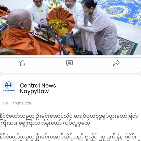
တက်ရောက်လာကြသူများက ကိုးပါးသီလခံယူဆောက်တည်ပြီး
ဆရာတော်ကြီးများချီးမြှင့်တော်မူသည့် ပရိတ်တရားတော်များကို
နာယူကြည်ညိုခဲ့ကြကြောင်း သိရသည်။
ထို့နောက် နိုင်ငံတော်သမ္မတနှင့်ဇနီးတို့က နိုင်ငံတော်သံဃမဟာ
နာယကအဖွဲ့ ဥက္ကဋ္ဌ သန်လျင်မင်းကျောင်းဆရာတော်ကြီးထံ
ဝါဆိုသင်္ကန်းနှင့် လှူဖွယ်ပစ္စည်းများ၊ ဒု- သမ္မတဦးညိုစောနှင့်ဇနီးတို့
က နိုင်ငံတော်သံဃမဟာ နာယကအဖွဲ့အကျိုးတော်ဆောင် မစိုးရိမ်
တိုက်သစ် ဆရာတော်ကြီးထံ ဝါဆိုသင်္ကန်းနှင့် လှူဖွယ်ပစ္စည်းများကို
ဆက်ကပ်လှူဒါန်းခဲ့ကြကြောင်း သိရသည်။
ထို့နောက် နိုင်ငံတော်သံဃမဟာနာယကအဖွဲ့အကျိုးတော်ဆောင် မ
စိုးရိမ်တိုက်သစ်ဆရာတော်ကြီးထံမှ အနုမောဒနာတရားနာယူကာ
လှူဒါန်းမှုအစုစုအတွက် ရေစက်သွန်းချအမျှပေးဝေခဲ့ကြကြောင်း သိ
ရသည်။
Central News
Naypyitaw
1 w
- Translate
နိုင်ငံတော်သမ္မတ ဦးမင်းအောင်လှိုင် မာရဝိဇယဗုဒ္ဓရုပ်ပွားတော်မြတ်
ကြီးအား ရွှေကြာသင်္ကန်းတော် ကပ်လှူပူဇော်
နိုင်ငံတော်သမ္မတ ဦးမင်းအောင်လှိုင်သည် ဇူလိုင် ၂၄ ရက် နံနက်ပိုင်း