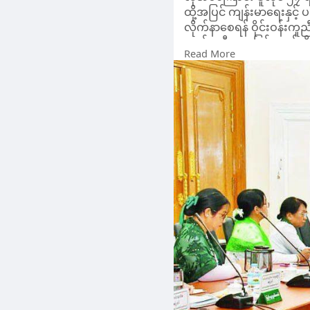
ရမည်ဖြစ်ကြောင်းလည်း ပြ