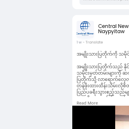
Central New
Naypyitaw
1 w
- Translate
အမျိုးသားပြတိုက်ကို သမို
အမျိုးသားပြတိုက်သည် နို
သမိုင်းမှတ်တမ်းများကို ဆက်
ပြတိုက်သို့ လာရောက်လေ့လာ
တန်ဖိုးထားထိန်းသိမ်းလို
ပြည်ပခရီးသွားဧည့်သည်မျာ
များကို လေ့လာခြင်းမှတစ်ဆ
Read More
လူငယ်လူရွယ်များ ပြတိုက်သိ
အမွေအနှစ်များကို ကာကွယ်
အမျိုးသားပြတိုက်၌ လေ့လာကြ
တိုင်းရင်းသားတို့၏ စွမ်းဆေ
သားအဖြစ် ဂုဏ်ယူတတ်စိတ်
ပြတိုက်အတွင်းရှိ ပစ္စည်း
လာရောက်သူများ စည်းကမ်း
ထို့ပြင် ရှေးဟောင်းအမွေအ