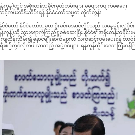
န်ကုန်)တွင် အဖိုးတန်သမိုင်းမှတ်တမ်းများ မပျောက်ပျက်စေရေး
့်ကမ်းထိန်းသိမ်းရန် နိုင်ငံတော်သမ္မတ တိုက်တွန်း
်ငံတော် နိုင်ငံတော်သမ္မတ ဦးမင်းအောင်လှိုင်သည် ယနေ့မွန်းလွဲပိုင်းတ
ကုန်)သို့ သွားရောက်ကြည့်ရှုစစ်ဆေးပြီး နိုင်ငံ၏အဖိုးတန်သမိုင်းမ
ျထိန်းသိမ်း၍ နောင်မျိုးဆက်များထံ လက်ဆင့်ကမ်းပေးရန် တာဝန်ရ
ီးစဉ်တွင်လိုက်ပါလာသည့် အဖွဲ့ဝင်များ၊ ရန်ကုန်တိုင်းဒေသကြီးဝန်ကြီးချု
့သည် ပန်းဘဲတန်းမြို့နယ်၊ ကုန်သည်လမ်းရှိ အမျိုးသားစာကြည့်တိုက်(ရ
ီလာခံခန်းမ၌ တာဝန်ရှိသူတစ်ဦးက အမျိုးသားစာကြည့်တိုက်(ရန်ကုန်
ေမှု၊ စာဖတ်ခန်းနှင့် စာအုပ်ငှားရမ်းဝန်ဆောင်မှုများ၊ ကလေးစာကြည့
ာင်ရွက်ပေးထားမှုတို့ကို ရှင်းလင်းတင်ပြသည်။
့်ခွဲမှုပညာ ဒီပလိုမာသင်တန်းများ ဖွင့်လှစ်ပို့ချနေမှု၊ စာကြည့်တိုက်ပည
ိုင်ငံတကာစာကြည့်တိုက်များနှင့် အဖွဲ့အစည်းများနှင့် ဆက်သွယ်ပူ
င့်စပ်လျဉ်း၍ နိုင်ငံတော်သမ္မတက စာကြည့်တိုက်ပညာပြန့်ပွားရေးလု
ေဖြင့် ကျောင်းပြင်ပပညာရေးကို အထောက်အကူပြုစေရန် ရည်ရွယ်၍
ောက်ပေးကာ စာအုပ်စာပေများ ဖြည့်ဆည်းပေးလျက်ရှိကြောင်း ပြ
ပေဖတ်ရှုသူ အချိုးအစား နည်းပါးနေဆဲဖြစ်သဖြင့် လူငယ်လူရွယ်များနှ
ေးနှင့် စာဖတ်သည့်အလေ့အထ ထွန်းကားလာရေးအတွက် စည်းရုံးပညာပေ