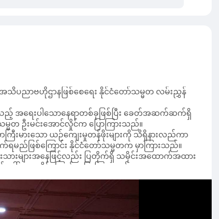
် အသိပညာဗဟိုဌာနဖြစ်စေရေး နိုင်ငံတော်သမ္မတ လမ်းညွှန်
းပြသနေသည့် အရေးပါသောနေရာတစ်ခုဖြစ်ပြီး ခေတ်အဆက်ဆက်ရှိ
ငံတော်သမ္မတ ဦးမင်းအောင်လှိုင်က ပြောကြားသည်။
အလာကြီးမားသော ယဉ်ကျေးမှုတန်ဖိုးများကို သိရှိနားလည်ကာ
ရွက်ရမည်ဖြစ်ကြောင်း နိုင်ငံတော်သမ္မတက မှာကြားသည်။
ံခြားသားများအနေဖြင့်လည်း ပြတိုက်ရှိ သမိုင်းအထောက်အထား
ဖြစ်ပေါ်လာစေနိုင်ကြောင်း ပြောကြားသည်။
ုးဂုဏ်၊ ဇာတိဂုဏ် မြင့်မားရေးနှင့် နိုင်ငံ၏ယဉ်ကျေးမှု
်ငံတော်သမ္မတက ပြောကြားသည်။
 ကြွယ်ဝသည့်ယဉ်ကျေးမှုအမွေအနှစ်များနှင့် မြန်မာ
ေအနှစ်များကို ထိန်းသိမ်းမြှင့်တင်လိုစိတ်နှင့် မြန်မာနိုင်ငံ
့် ပျက်စီးယိုယွင်းမှုမရှိစေရေး စနစ်တကျထိန်းသိမ်းရန်နှင့်
တော်သမ္မတက မှာကြားသည်။
များကို ဖော်ပြထားရန်၊ ဓာတ်ပုံမှတ်တမ်းနှင့် စာရွက်စာတမ်း