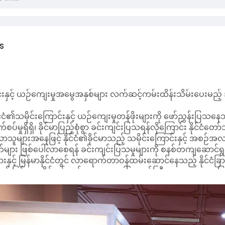
s
င်းနှင့် ယဉ်ကျေးမှုအမွေအနှစ်များ လက်ဆင့်ကမ်းထိန်းသိမ်းပေးမည့
င်ငံ၏သမိုင်းကြောင်းနှင့် ယဉ်ကျေးမှုတန်ဖိုးများကို ဖော်ညွှန်
စပ်မှုရှိရှိ၊ ခိုင်မာပြည့်စုံစွာ ခင်းကျင်းပြသရန်လိုကြောင်း နိုင်
သူများအနေဖြင့် နိုင်ငံ၏ခိုင်မာသည့် သမိုင်းကြောင်းနှင့် အစဉ်
စိတ်များ ဖြစ်ပေါ်လာစေရန် ခင်းကျင်းပြသမှုများကို စနစ်တကျဆောင်
းနှင့် မြန်မာနိုင်ငံတွင် လာရောက်တာဝန်ထမ်းဆောင်နေသည့် နိုင်င
င့် မြန်မာ့သမိုင်းနှင့် ယဉ်ကျေးမှုအပေါ် အထင်ကြီးလေးစားမှုများ 
ု့ လာရောက်လေ့လာခြင်းဖြင့် သမိုင်း၏တန်ဖိုးကို နားလည်လာပြီး အမျိ
စောင့်ရှောက်လိုစိတ်များ ဖြစ်ပေါ်လာမည်ဖြစ်ကြောင်းလည်း နိုင
ည့်ရှုခြင်းဖြင့် မြန်မာတို့၏ မြင့်မားသည့်အမျိုးဂုဏ်၊ ဇာတိဂုဏ်၊
ာင်ချက်များကို သိရှိနိုင်မည်ဖြစ်သကဲ့သို့ ဘိုးဘေးများ၏ ယဉ်ကျေးမှုအမွ
များ ဖြစ်ပေါ်လာစေမည်ဖြစ်ကြောင်း ဆိုသည်။
များသည် တန်ဖိုးဖြတ်၍မရနိုင်သည့် သမိုင်းအထောက်အထားများဖြစ်သဖြင
တကျလေ့လာနိုင်ရေး ကြပ်မတ်ဆောင်ရွက်ရန် လိုကြောင်း နိုင်ငံ
နှစ်ပစ္စည်းများ လှူဒါန်းသူများ၏အမည်နှင့် သက်ဆိုင်ရာအချက်အလက်