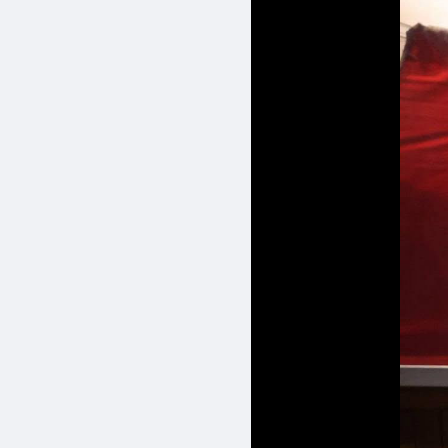
အချို့ကို ခေတ်မီနည်းပညာ
ရဟန်းရှင်လူပြည်သူများ၊ က
လေ့လာရာတွင် သမိုင်းအထော
နိုင်ငံတော်သမ္မတက လမ်းညွ