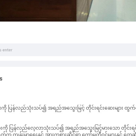
s
ကို ပြန်လည်သုံးသပ်၍ အရည်အသွေးမြင့် တိုင်းရင်းဆေးများ ထွက်ပေ
ားကို ပြန်လည်လေ့လာသုံးသပ်၍ အရည်အသွေးမြင့်မားသော တိုင်းရင်
 ရက်က ကျန်းမာရေးနှင့် အားကစားဆိုင်ရာ ကော်မတီဝင်များနှင့် တွေ့ဆ
် ပတ်သက်သည့် ကြိုတင်ကာကွယ်ရေးနှင့် အသိပညာပေးရေးဆိုင်ရာ စံချိန်
ညီကြရန်လည်း ဥက္ကဋ္ဌ ဦးခင်ရီက တိုက်တွန်းခဲ့သည်။
ာ ဝန်ကြီးဌာနများ၊ နိုင်ငံတကာ အဖွဲ့အစည်းများနှင့် ပူးပေါင်း၍ က
 ပုဂ္ဂလိကဆေးရုံ၊ ဆေးပေးခန်းများနှင့် ခရိုင်အဆင့်၊ မြိုနယ်အဆင့် 
်ရှုကာ လိုအပ်ချက်များကို တင်ပြနိုင်ရန် ဆောင်ရွက်စေလို‌ကြောင်
ကဏ္ဍ မြင့်မားရေးအတွက် အစိုးရ၊ ပုဂ္ဂလိကနှင့် ပြည်သူများ ပူးပေါ