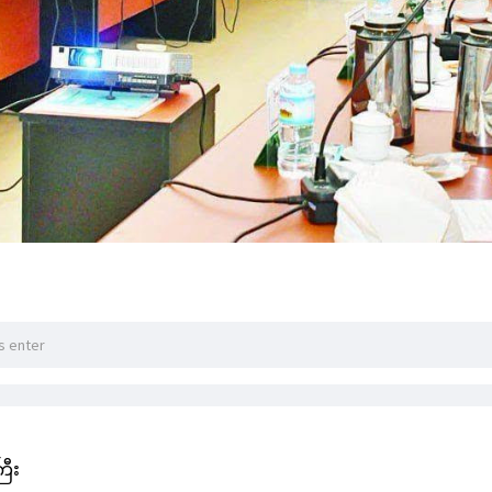
ြီး
သဘောတူညီချက် ရနိုင်ခြေနဲ့ ပတ်သက်ပြီး ထရမ့် အကောင်းမြင်
းချမ်းစွာ ဖြေရှင်းနိုင်မယ့် အလားအလာနဲ့ ပတ်သက်လို့ အမေရိကန်သ
ကိုးကားပြီးတော့ The Wall Street Journal က သတင်းထုတ်ပြန်ထ
 ပြောကြားချက်အရဆိုရင် သမ္မတနဲ့ သူ့အဖွဲ့ဟာ ဒီပဋိပက္ခကို အဆုံး
းရော ယူကရိန်းနဲ့ပါ ဆွေးနွေးသွားဖို့ ရှိတယ်လို့ သိရပါတယ်။ ငြ
ို့ အဲဒီသတင်းရင်းမြစ်က သတင်းစာကို ပြောခဲ့တာပါ။ အမေရိကန်သမ
 ပြောခဲ့တယ်လို့လည်း The Wall Street Journal မှာ ဖော်ပြထား