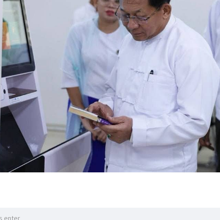
သမ္မတက မှာကြားသည်။