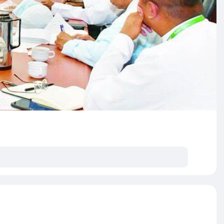
မ္မတ ဒေါ်နယ်ထရမ့်က အကောင်းမြင်ထားတယ်ဆိုပြီး အိမ်ဖြူတော်
ားပါတယ်။
သတ်နိုင်ဖို့ အပြုသဘောဆောင်တဲ့ အခန်းကဏ္ဍကနေ ပါဝင်ဖို့
ိမ်းချမ်းရေး သဘောတူညီချက် ရနိုင်မယ့် အလားအလာတွေအပေါ် ထရ
္မတအနေနဲ့ ဒီပဋိပက္ခကို အဆုံးသတ်ချင်ကြောင်း ရုရှား
ပါသေးတယ်။