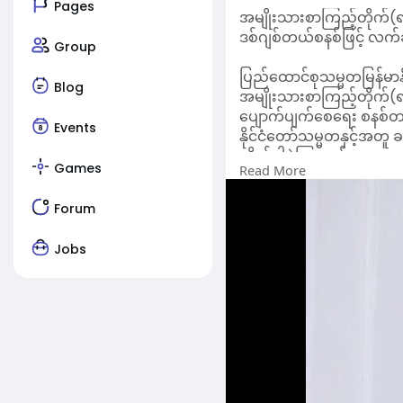
Pages
အမျိုးသားစာကြည့်တိုက်(ရ
ဒစ်ဂျစ်တယ်စနစ်ဖြင့် လက်ဆင
Group
ပြည်ထောင်စုသမ္မတမြန်မာနိုင
Blog
အမျိုးသားစာကြည့်တိုက်(ရန်
ပျောက်ပျက်စေရေး စနစ်တက
Events
နိုင်ငံတော်သမ္မတနှင့်အတူ ခရ
လိုက်ပါခဲ့ကြသည်။
Games
Read More
နိုင်ငံတော်သမ္မတနှင့်အဖွဲ
နှုတ်ဆက်ကြသည်။
Forum
ထို့နောက် စာကြည့်တိုက်ည
အကောင်အထည်ဖော်ဆောင်ရွက်န
Jobs
လာရောက်လေ့လာနိုင်ရေး ဆေ
ထို့ပြင် စာကြည့်တိုက်စီမံခန
အသိပညာပေးလုပ်ငန်းများ၊ န
ရှင်းလင်းတင်ပြမှုများနှ
ကြောင်း၊ နိုင်ငံတော်အန
စာကြည့်တိုက်များ တည်ဆ
မိမိတို့နိုင်ငံ၌ စာအုပ်စာ
ရောက်ဖတ်ရှုလေ့လာနိုင်ရ