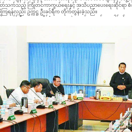
ောကြားခဲ့သည်။