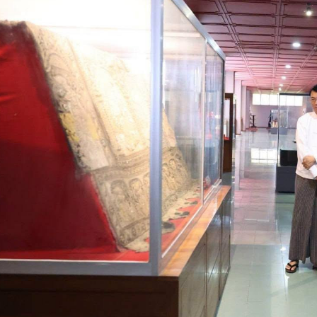
အသုံးပြု၍ ပိုမိုကြည်လင်ပြတ်သားအောင် ပြုပြင်ပြသရန် လိုကြော
ျောင်းသား၊ ကျောင်းသူများ၊ နိုင်ငံခြားသားဧည့်သည်များ၊ သုတေသီမျ
က်အထားများကို လွယ်ကူရှင်းလင်းစွာ သိရှိနိုင်ရေး အချက်အလက်
ှန်မှာကြားခဲ့ကြောင်း သိရသည်။