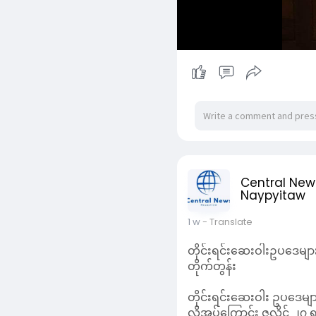
Central New
Naypyitaw
1 w
- Translate
တိုင်းရင်းဆေးဝါးဥပဒေများ
တိုက်တွန်း
တိုင်းရင်းဆေးဝါး ဥပဒေမျ
လိုအပ်ကြောင်း ဇူလိုင် ၂၇
ထို့အပြင် ကျန်းမာရေးနှင့
လိုက်နာစေရန် ဝိုင်းဝန်းကူ
ကော်မတီအနေဖြင့် သက်ဆိုင်ရ
Read More
ရန်၊ ကျန်းမာရေးစင်တာများ၊
ပေါင်းစပ်၍ ကွင်းဆင်းကြည့
တစ်ဆက်တည်းမှာပင် အားကစား