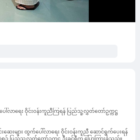
ါ်လာရေး ဝိုင်းဝန်းကူညီကြရန် ပြည်သူ့လွှတ်တော်ဥက္ကဋ္ဌ
းဆေးများ ထွက်ပေါ်လာရေး ဝိုင်းဝန်းကူညီ ဆောင်ရွက်ပေးရန်
ုံစဉ် ပြည်သူ့လွှတ်တော်ဥက္ကဋ္ဌ ဦးခင်ရီက ပြောကြားခဲ့သည်။
စံညွှန်းများကို လူထုအတွင်း ကျယ်ကျယ်ပြန့်ပြန့် သိရှိ
ျန်းမာရေးနှင့် အားကစားကဏ္ဍ ဖွံ့ဖြိုးတိုးတက်ရေး ဆောင်ရွက်
အားကစားဌာနများကိုလည်း သက်ဆိုင်ရာတာဝန်ရှိပုဂ္ဂိုလ်များနှင့်
းလည်း ၄င်းက ဆိုသည်။
င်းဆောင်ရွက်နိုင်ရန် လိုအပ်သည့် ဥပဒေများကို ပြဋ္ဌာန်းပေး