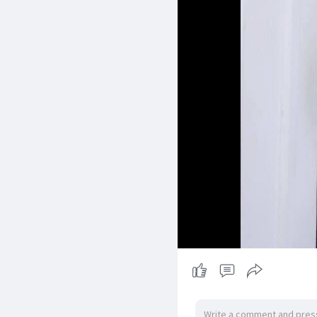
ဖြစ်ကြောင်း နိုင်ငံတော်