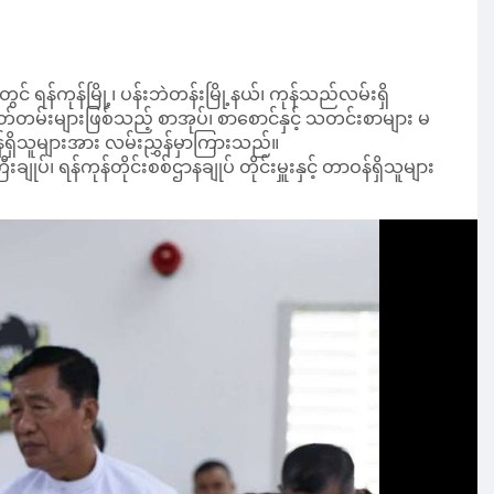
ွင် ရန်ကုန်မြို့၊ ပန်းဘဲတန်းမြို့နယ်၊ ကုန်သည်လမ်းရှိ
ှတ်တမ်းများဖြစ်သည့် စာအုပ်၊ စာစောင်နှင့် သတင်းစာများ မ
ှိသူများအား လမ်းညွှန်မှာကြားသည်။
ပ်၊ ရန်ကုန်တိုင်းစစ်ဌာနချုပ် တိုင်းမှူးနှင့် တာဝန်ရှိသူများ
န်ကုန်)သို့ ရောက်ရှိရာ စာကြည့်တိုက်တာဝန်ရှိသူများက ကြိုဆို
)၏ သမိုင်းအကျဉ်း၊ ဒစ်ဂျစ်တယ်စာကြည့်တိုက်လုပ်ငန်း
်တိုက်ဖွင့်လှစ်ထားရှိမှုနှင့် ကျောင်းသား၊ ကျောင်းသူများ
ာပြန့်ပွားရေးလုပ်ငန်းများ၊ စာပေနှင့်အနုပညာမူပိုင်ခွင့်ဆိုင်ရာ
းပေါင်းဆောင်ရွက်နေမှုတို့ကိုလည်း ရှင်းလင်းတင်ပြသည်။
ပ်ငန်းများကို စနစ်တကျ အကောင်အထည်ဖော်ဆောင်ရွက်ရန်လို
 ကျေးလက်ဒေသများအပါအဝင် အမြို့မြို့အနယ်နယ်၌
ောကြားသည်။
င့် အသိပညာဗဟုသုတ ရှာမှီးလိုသူများ စာကြည့်တိုက်များသို့ လာ
းလုပ်ငန်းများ ကျယ်ကျယ်ပြန့်ပြန့် ဆောင်ရွက်ရမည်