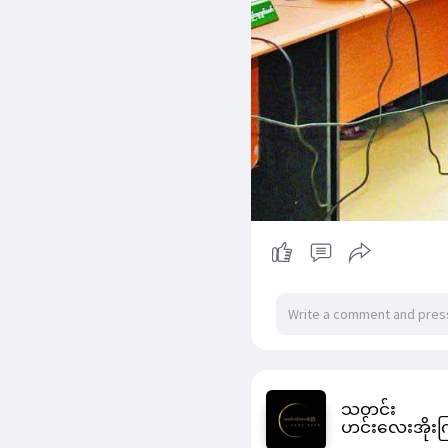
သတင်း
ဟင်းလေးအိုးက
1 w
- Translate
ယူကရိန်း ငြိမ်းချမ်းရေး 
ယူကရိန်းပဋိပက္ခကို ငြိမ်
သတင်းရင်းမြစ်တစ်ခုကို 
​အမေရိကန် အရာရှိတစ်ဦးရဲ့
အဆင်သင့်ဖြစ်နေပြီး ရုရှာ
မ့်က အကောင်းမြင်ထားတယ်လ
သမ္မတ ဗလာဒီမာ ပူတင်ကို