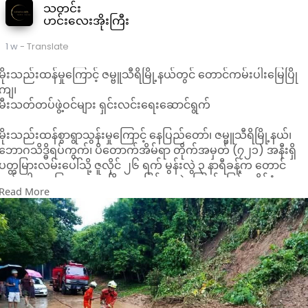
သတင်း
ဟင်းလေးအိုးကြီး
1 w
- Translate
မိုးသည်းထန်မှုကြောင့် ဇမ္ဗူသီရိမြို့နယ်တွင် တောင်ကမ်းပါးမြေပြို
ကျ၊
မီးသတ်တပ်ဖွဲ့ဝင်များ ရှင်းလင်းရေးဆောင်ရွက်
မိုးသည်းထန်စွာရွာသွန်းမှုကြောင့် နေပြည်တော်၊ ဇမ္ဗူသီရိမြို့နယ်၊
ဘောဂသိဒ္ဓိရပ်ကွက်၊ ပိတောက်အိမ်ရာ တိုက်အမှတ် (၇၂၁) အနီးရှိ
ပတ္တမြားလမ်းပေါ်သို့ ဇူလိုင် ၂၆ ရက် မွန်းလွဲ ၃ နာရီခန့်က တောင်
ကမ်းပါးမှ မြေသားများ ပြိုကျမှုဖြစ်ပွားခဲ့ကြောင်း မြန်မာနိုင်ငံ
Read More
မီးသတ်တပ်ဖွဲ့က ထုတ်ပြန်ထားသည်။
ဖြစ်စဉ်ဖြစ်ပွားပြီးနောက် ပညာသိဒ္ဓိနယ်မြေ မီးသတ်စခန်းမှ မီးသတ်
ရေသယ်ယာဉ်တစ်စီး၊ သန္ဓေမီးသတ်တပ်ဖွဲ့ဝင်များနှင့် သက်ဆိုင်ရာ
ဌာနများ ပူးပေါင်း၍ လမ်းပိတ်ဆို့နေသည့် မြေသားများကို ရှင်းလင်း
ဖယ်ရှားပေးခဲ့ကြောင်း သိရသည်။
အဆိုပါ မြေပြိုကျမှုကြောင့် လူထိခိုက်ဒ-ဏ်ရာရရှိမှု သတင်းထုတ်
ပြန်ထားခြင်းမရှိဘဲ မိုးရာသီကာလအတွင်း တောင်စောင်းနှင့် နီးစပ်
သည့်နေရာများတွင် သွားလာနေသူများအနေဖြင့် သတိပြုကြရန်