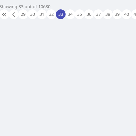
လုံးဆိုင်ရာ သုံးဖက်မြင်မြေပုံအချက်အလက်များကို လှည့်လည်
Showing 33 out of 10680
ကြည့်ရှုခဲ့သည်။
29
30
31
32
33
34
35
36
37
38
39
40
ယင်းအပြင် ဂြိုဟ်တုအခြေပြုရှာဖွေကယ်ဆယ်ရေးစနစ်၊ အာကာသ
နည်းပညာ၌ ဉာဏ်ရည်တုနည်းပညာအသုံးပြုမှု၊ အဆင့်မြင့်စက်ရုပ်
စနစ်၊ နေအာရုံခံကိရိယာ၊ ဂြိုဟ်တုရွေ့လျားမှုထိန်းချုပ်ရေးစနစ်၊
အာကာသရာသီဥတုနှင့် အာကာသအခြေအနေ စောင့်ကြည့်လေ့လာ
ရေးစနစ်၊ ကမ္ဘာအနီးအာကာသအန္တရာယ် အလိုအလျောက်ကြိုတင်
သတိပေးစနစ်တို့ကို ကြည့်ရှုလေ့လာ၍ လိုအပ်သည်များ လမ်းညွှန်
မှာကြားခဲ့သည်။
နိုင်ငံတော်သမ္မတက “MAH-1 ဂြိုဟ်တုမြေပြင်ထိန်းချုပ်ရေးစခန်းနှင့်
Multi-Mission Operation Command and Control (MOCC)”
ကို စက်ခလုတ်နှိပ်၍ ဖွင့်လှစ်ပေးခဲ့ပြီး မြန်မာအာကာသအေဂျင်စီ
အမှုဆောင်အရာရှိချုပ် ဒေါက်တာစိုးမြင့်မောင်က မြန်မာတစ်နိုင်ငံ
လုံး၏ သုံးဖက်မြင်မြေပုံအချက်အလက်များကို နိုင်ငံတော်သမ္မတထံ
အပ်နှံတင်ပြခဲ့သည်။
ယင်းနောက် နိုင်ငံတော်သမ္မတက မြန်မာအာကာသအေဂျင်စီ ဖွဲ့စည်း
တည်ထောင်ပြီး နည်းပညာလုပ်ငန်းများ တိုးတက်အောင်မြင်လာခြင်း
သည် နိုင်ငံတော်၏ အာကာသနည်းပညာဆိုင်ရာ ရည်မှန်းချက်
တစ်ရပ်ကို လက်တွေ့အကောင်အထည်ဖော်နိုင်ခြင်းဖြစ်ကြောင်း ပြော
ကြားခဲ့သည်။
ယနေ့ကမ္ဘာကြီးသည် နေ့စဉ်နှင့်အမျှ တိုးတက်ပြောင်းလဲနေသဖြင့်