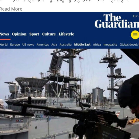
အတွက် အမေရိကန်က အီရန်ကို တိုက်ခိုက်နေတာတွေကို ဒုတိယ
Read More
မြောက် ညအဖြစ် ထပ်ပြီး ရပ်နားထားပါတယ်။
တရမ့် အစိုးရအဖွဲ့ထဲက အရာရှိကြီးတွေကလည်း ဒေသတွင်းမှာ
ရေရှည်စစ်ဆင်ရေးလုပ်ဖို့ အဟန့်အတားဖြစ်စေနိုင်တဲ့
ခဲယမ်းမီးကျောက် လက်ကျန်တွေ လျော့နည်းလာနေတဲ့အကြောင်း
သမ္မတကို တင်ပြခဲ့ကြတယ်လို့ သိရပါတယ်။
သောကြာနေ့က အိမ်ဖြူတော် အိုဗယ်လ်(Oval) ရုံးခန်း
အစည်းအဝေးမှာ အမေရိကန် ဒုတိယသမ္မတ ဂျေဒီ ဗန့်စ် နဲ့ ပူးတွဲ
စစ်ဦးစီးချုပ်များအဖွဲ့ ဥက္ကဋ္ဌ ဒန်ကိန်း တို့က အီရန်ကို စစ်ရေးအရ
ထပ်မံတိုက်ခိုက်မယ်ဆိုရင် ကြုံလာရနိုင်တဲ့ အန္တရာယ်တွေကို တရမ့်
ကို သတိပေးခဲ့ကြပါတယ်။ အဲဒီနောက်မှာ သမ္မတက စစ်တပ်ကို
တိုက်ခိုက်မှုအသစ်တွေ ရပ်ထားဖို့ အမိန့်ပေးခဲ့တာပါ။ အစောပိုင်း
တုန်းကတော့ သူတို့(အီရန်)ဆီမှာ ရှိတာမှန်သမျှကို "အကုန်ဖျက်ဆီး
ပစ်နိုင်တယ်" လို့ တရမ့်က သတိပေးခဲ့ဖူးပါတယ်။
​တနင်္ဂနွေနေ့မှာတော့ အီရန်ဘက်ကလည်း ဒေသတွင်းက အမေရိကန်
မဟာမိတ်တွေကို "လက်စားချေ" တိုက်ခိုက်မှုတွေ ရပ်ဆိုင်းထားမယ်
လို့ ပြောလာပါတယ်။ အီရန်စစ်တပ် ပြောရေးဆိုခွင့်ရှိသူ မိုဟာမက်
အက်ခရာမီနီယာက "အမေရိကန်တွေက လွန်ခဲ့တဲ့ နှစ်ညအထိ
ဆက်တိုက်ခိုက်နေခဲ့ပေမယ့် ပြီးခဲ့တဲ့ နှစ်ညမှာတော့ သူတို့ရဲ့
တိုက်ခိုက်မှုတွေကို ရပ်လိုက်ပါပြီ၊ ကျနော်တို့ရဲ့ မဟာဗျူဟာကလည်