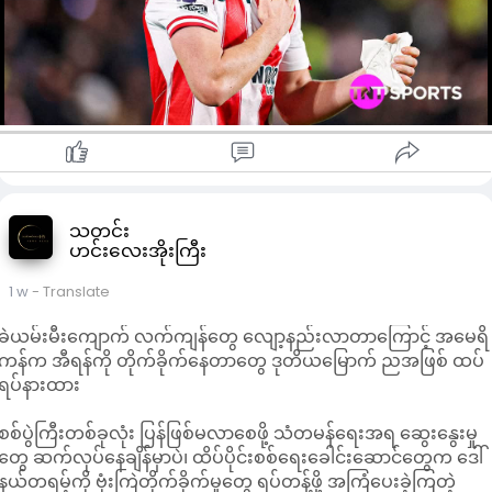
သတင်း
ဟင်းလေးအိုးကြီး
1 w
- Translate
ခဲယမ်းမီးကျောက် လက်ကျန်တွေ လျော့နည်းလာတာကြောင့် အမေရိ
ကန်က အီရန်ကို တိုက်ခိုက်နေတာတွေ ဒုတိယမြောက် ညအဖြစ် ထပ်
ရပ်နားထား
​စစ်ပွဲကြီးတစ်ခုလုံး ပြန်ဖြစ်မလာစေဖို့ သံတမန်ရေးအရ ဆွေးနွေးမှု
တွေ ဆက်လုပ်နေချိန်မှာပဲ၊ ထိပ်ပိုင်းစစ်ရေးခေါင်းဆောင်တွေက ဒေါ်
နယ်တရမ့်ကို ဗုံးကြဲတိုက်ခိုက်မှုတွေ ရပ်တန့်ဖို့ အကြံပေးခဲ့ကြတဲ့