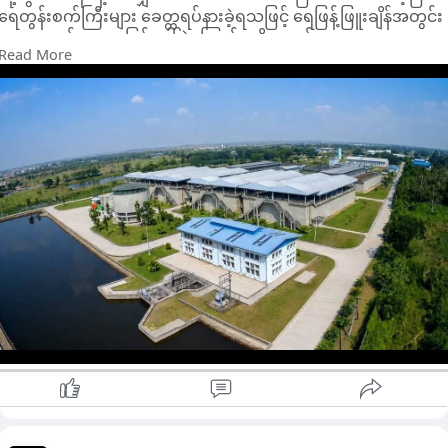
ရေတွန်းစက်ကြီးများ ခေတ္တရပ်နားခဲ့ရသဖြင့် ရေဖြန့်ဖြူးချိန်အတွင်း
​သောကြာနေ့ညနေပိုင်းက စတင်ခဲ့တဲ့ ဒီတိုက်ပွဲတွေ ရပ်တန့်သွားမှုဟ
ရေအားနည်းမှုများ ဖြစ်ပေါ်ခဲ့ကြောင်း သိရသည်။
သီတင်းနှစ်ပတ်နီးပါးကြာ အီရန်ကို တိုက်ခိုက်မှုတွေနဲ့ တရမ့် ကြားဝင်
Read More
ထို့ပြင် ဒလမြို့နယ်သို့ ရေပေးဝေနေသည့် ရန်ကုန်ပေါက် ရေပေးဝေ
စေ့စပ်ပေးခဲ့တဲ့ အပစ်အခတ်ရပ်စဲရေး ပျက်ပြားသွားပြီးနောက်မှာ
ရေးစခန်း ဇုန် (၁၀) တွင်လည်း မိနစ် ၂၅ ကြာ လျှပ်စစ်ဓာတ်အား ပြ-
ပေါ်ပေါက်လာတာပါ။ အမေရိကန်ကတော့ ဒေသတွင်းက အမေရိကန်
တ်တေ-ာက်ခဲ့မှုကြောင့် ရေပို့ပိုက်လိုင်းများအတွင်း ရေအား
တပ်ဖွဲ့တွေနဲ့ မဟာမိတ်တွေကို တိုက်ခိုက်တာ၊ ပြီးတော့ ကမ္ဘာ့ရေနံနဲ့
လျော့နည်းခဲ့ရသည်။
သဘာဝဓာတ်ငွေ့ရဲ့ ၂၀ ရာခိုင်နှုန်းလောက် ဖြတ်သန်းသွားလာနေတဲ့
အဆိုပါ ရေအားလျော့နည်းမှုအခက်အခဲများအတွက် သုံးစွဲသူ ပြည်
ဟော်မုဇ် ရေလက်ကြားကို ပိတ်ဆို့တာတွေဟာ အီရန်ကြောင့်လို့
သူများကို တောင်းပန်ကြောင်း ရန်ကုန်မြို့တော်စည်ပင်သာယာရေး
အပြစ်တင်ထားပါတယ်။
ကော်မတီ၊ အင်ဂျင်နီယာဌာန (ရေနှင့်သန့်ရှင်းမှု) က ယနေ့တွင် ထုတ်
ပြန်ထားပြီး ရေသုံးစွဲရန် အခက်အခဲရှိပါက သက်ဆိုင်ရာဌာနများသို့
ဆက်သွယ်နိုင်ကြောင်း အသိပေးထားသည်။