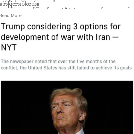
ဖော်ပြထားပါတယ်။
​သတင်းစာမှာ ဖော်ပြချက်အရ အဲဒီ (၃) ခုကတော့ စစ်ရေးအရ ထပ်
Read More
ပြီး အရှိန်မြှင့်ဖို့၊ ပိတ်ဆို့အရေးယူမှုအသစ်တွေ ချမှတ်ပြီး အီရန်ကို
စီးပွားရေးအရ ဖိနှိပ်ဖို့နဲ့ အမေရိကန်က စစ်ပွဲမှာ အနိုင်ရပြီလို့ ကြေည
ပြီး ပဋိပက္ခကနေ ဆုတ်ခွာဖို့ဆိုတဲ့ အချက်တွေပဲ ဖြစ်ပါတယ်။
ပြီးခဲ့တဲ့ ရက်သတ္တပတ်တွေအတွင်းက ဒုသမ္မတ ဂျေဒီဗန့်စ်၊
ကာကွယ်ရေးဝန်ကြီး ပီတီဟက်ဆက်၊ ပူးတွဲစစ်ဦးစီးချုပ် ဗိုလ်ချုပ်
ကြီး ဒန်ကိန်း၊ ထရမ့်ရဲ့ သားမက် ဂျရတ်ကက်ရှ်နာနဲ့ အထူး
ကိုယ်စားလှယ် စတိဗ်ဝစ်ခ်ကော့ဖ်တို့ ပါဝင်တဲ့ အစည်းအဝေးတွေမှာ
ဒီလမ်းကြောင်း တစ်ခုချင်းစီအတွက် အချေအတင် ဆွေးနွေးခဲ့ကြ
တယ်လို့လည်း သတင်းမှာ အတိအကျ ဆိုထားပါတယ်။
​ပဋိပက္ခဖြစ်ပွားနေတဲ့ (၅) လတာ ကာလအတွင်းမှာ အမေရိကန်အနေ
နဲ့ "အင်အားအလုံးအရင်း" သုံးပြီး အီရန်အစိုးရကို ပြုတ်ကျအောင်
လုပ်မယ်ဆိုတဲ့ ရည်မှန်းချက်အပါအဝင် သူတို့ရဲ့ တခြားရည်မှန်းချက်
တွေကို အခုချိန်ထိ အကောင်အထည် မဖော်နိုင်သေးဘူးလို့လည်း
The New York Times က မှတ်ချက်ပြုထားပါတယ်။
​အမေရိကန်နဲ့ အီရန်ကြား အခုနောက်ဆုံး ဖြစ်လာတဲ့ တင်းမာမှုတွေ
ကတော့ ဇူလိုင်လ ၈ ရက်နေ့မှာ စတင်ခဲ့တာပါ။ ဝါရှင်တန်နဲ့ တီဟီရန်
တို့ နားလည်မှုစာချွန်လွှာ လက်မှတ်ရေးထိုးပြီးကတည်းက အမေရိ
ကန်က အီရန်ကို ပထမဆုံးအကြိမ် စတင်တိုက်ခိုက်ခဲ့တာ ဖြစ်ပါ