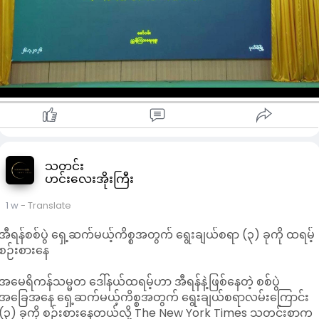
တိုင်းဒေသကြီးဝန်ကြီးချုပ်က ဧရာဝတီတိုင်းဒေသကြီးသည် ဆန်
စပါးကို ဖူလုံပိုလျှံစွာ စိုက်ပျိုးထုတ်လုပ် နိုင်သော်လည်း စားဆီဖူလုံမှု
မရှိသေးသည့် ဒေသတစ်ခုဖြစ်ကြောင်း၊ ထို့ကြောင့် တိုင်းဒေသကြီး
အတွင်း စားဆီဖူလုံမှုရရှိအောင် ရည်မှန်းချက်ထားကာ ကြိုးပမ်း
ဆောင်ရွက်လျက်ရှိကြောင်း ပြောကြားခဲ့သည်။
ထို့ပြင် ဆီထွက်သီးနှံများ တိုးချဲ့စိုက်ပျိုးရာတွင် တောင်သူများ
အတွက် လိုအပ်သည့် မျိုးကောင်း၊ မျိုးသန့်များရရှိရေး၊
အရည်အသွေးပြည့်ဝသည့် သွင်းအားစုများ အသုံးပြုနိုင်ရေးနှင့်
စီးပွားရေး တွက်ချေကိုက်မှုရှိသည့် ဈေးနှုန်းများရရှိရန် လိုအပ်မည်
ဖြစ်ကြောင်း ၄င်းက ထည့်သွင်းပြောကြားခဲ့သည်။
အဆိုပါအလုပ်ရုံဆွေးနွေး ပွဲတွင် တောင်သူများ၊ လုပ်ငန်းရှင်များ၊ ဆီ
သတင်း
ဟင်းလေးအိုးကြီး
ကုန်သည်များ၊ ဆီစက်ပိုင်ရှင်များ၊ ဌာနဆိုင်ရာများ အားလုံးပါဝင်ပြီး
ခရိုင်အလိုက် အုပ်စု(၈)ခုခွဲခြား၍ အုပ်စုအလိုက် ဆီထွက်သီးနှံ
1 w
- Translate
စိုက်ပျိုးထုတ်လုပ်မှုများ၊ မျိုး၊ သွင်းအားစုရယူသုံးစွဲမည့် အခြေ
အနေများ၊ ဆီထွက်သီးနှံရောင်းချနိုင်မှုအခြေအနေများ၊ ဆီစက်များမ
အီရန်စစ်ပွဲ ရှေ့ဆက်မယ့်ကိစ္စအတွက် ရွေးချယ်စရာ (၃) ခုကို ထရမ့်
ဝယ်ယူကြိတ်ခွဲမှု၊ ဈေးကွက် နှင့် ဈေးနှုန်းအခြေအနေများကို စကား
စဉ်းစားနေ
ဝိုင်းဆွေးနွေးနေမှုများ ပြုလုပ်ခဲ့ကြောင်း သိရသည်။
အမေရိကန်သမ္မတ ဒေါ်နယ်ထရမ့်ဟာ အီရန်နဲ့ဖြစ်နေတဲ့ စစ်ပွဲ
အခြေအနေ ရှေ့ဆက်မယ့်ကိစ္စအတွက် ရွေးချယ်စရာလမ်းကြောင်း
(၃) ခုကို စဉ်းစားနေတယ်လို့ The New York Times သတင်းစာက