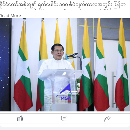
နိုင်ငံတော်အစိုးရ၏ ရက်ပေါင်း ၁၀၀ စီမံချက်ကာလအတွင်း မြန်မာ
အာကာသအေဂျင်စီ (Myanmar Space Agency–MSA) က
Read More
ဆောင်ရွက်ပြီးစီးခဲ့သည့် နည်းပညာလုပ်ငန်းများ အပ်နှံခြင်းနှင့်
လက်တွေ့သရုပ်ပြခြင်းအခမ်းအနားကို ယနေ့နံနက်ပိုင်းတွင်
ရန်ကုန်တိုင်းဒေသကြီး လှိုင်မြို့နယ်ရှိ မြန်မာအာကာသအေဂျင်စီ၌
ကျင်းပရာ နိုင်ငံတော်သမ္မတ ဦးမင်းအောင်လှိုင် တက်ရောက်၍
MAH-1 ဂြိုဟ်တုမြေပြင်ထိန်းချုပ်ရေးစခန်းကို ဖွင့်လှစ်ပေးပြီး
သုံးသပ်လမ်းညွှန်အမှာစကား ပြောကြားခဲ့သည်။
အခမ်းအနားသို့ ပြည်ထောင်စုဝန်ကြီးများ၊ အာကာသသိပ္ပံနှင့် နည်း
ပညာဖွံ့ဖြိုးတိုးတက်ရေးကော်မရှင်ဥက္ကဋ္ဌ၊ ရန်ကုန်တိုင်းဒေသကြီး
ဝန်ကြီးချုပ်၊ တာဝန်ရှိသူများနှင့် မြန်မာအာကာသအေဂျင်စီမှ
အရာထမ်း၊ အမှုထမ်းများ တက်ရောက်ခဲ့ကြသည်။
ဦးစွာ မြန်မာအာကာသအေဂျင်စီ အမှုဆောင်အရာရှိချုပ်က
အေဂျင်စီ၏ လုပ်ငန်းဆောင်ရွက်နေမှုများနှင့် နိုင်ငံတကာအာကာသ
နည်းပညာဆိုင်ရာ မိတ်ဖက်အဖွဲ့အစည်းများ၊ ကုမ္ပဏီများ၊ ပြည်တွင်း
ပြည်ပတက္ကသိုလ်များ၊ ကောလိပ်များ၊ ဝန်ကြီးဌာနများနှင့် ချိတ်ဆက်
ပူးပေါင်းဆောင်ရွက်နေမှုတို့ကို ရှင်းလင်းတင်ပြခဲ့သည်။
ထို့နောက် နိုင်ငံတော်သမ္မတသည် MAH-1 Earth Remote Sensing
(ERS) ဂြိုဟ်တုပုံစံငယ်၊ MAH-1 ဂြိုဟ်တုစီမံထိန်းချုပ်ရေးစနစ်၊
ကမ္ဘာမြေအဝေးမှအာရုံခံနည်းပညာ အသုံးချစနစ်နှင့် မြန်မာတစ်နိုင်ငံ