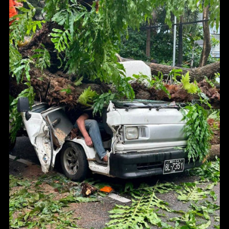
အစည်းများ ပူးပေါင်းကယ်ဆယ်ရေးလုပ်ငန်းများ ဆောင်ရွက်ကာ
ကားအတွင်းမှ ကယ်ထုတ်နိုင်ခဲ့ကြောင်း သိရသည်။
‌ေ-သဆုံးသူနှင့် ဒ-ဏ်ရာရရှိသူတို့၏ အမည်၊အသက်နှင့်နေရပ်
လိပ်စာကို မေးမြန်းရာ၌ "လောလောဆယ် ‌ေ-သဆုံးသူကို ရန်ကုန်
ပြည်သူ့ဆေးရုံကြီးကို ပို့ထားပါတယ်။ သူတို့ရဲ့နာမည်နဲ့ အသက်ကို
တော့ ကျွန်တော်တို့ မသိရပါဘူး။ ကယ်ဆယ်ပေးရုံဆိုတော့"ဟု
အနာဂတ်အလင်းတန်း လူမှုကူညီရေးအဖွဲ့က ပြော သည်။
ယင်းနှင့်ပတ်သက်၍ ‌ေ-သဆုံးသူနှင့် ဒ-ဏ်ရာရရှိသူ၏ အမည်နှင့်
အသေးစိတ်အချက်အလက်များကို သက်ဆိုင်ရာတာဝန်ရှိသူများက
ဆက်လက်စုံစမ်းဆောင် ရွက်လျက်ရှိကြောင်း သိရသည်။