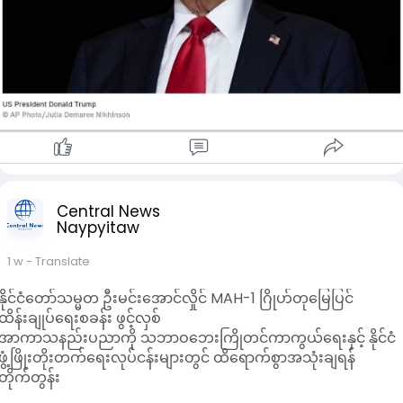
တယ်။ ဟော်မုဇ်ရေလက်ကြားမှာ ကုန်သွယ်ရေးသင်္ဘောတစ်စင်း
တိုက်ခိုက်ခံရတဲ့အတွက် လက်တုံ့ပြန်ရတာဖြစ်တယ်လို့ အမေရိကန်
ဘက်က အကြောင်းပြပါတယ်။ အီရန်နဲ့ အပစ်အခတ်ရပ်စဲရေး ပြီးဆုံ
သွားပြီလို့ သမ္မတ ထရမ့်က အဲဒီနေ့မှာပဲ ကြေညာခဲ့ပါတယ်။ အီ
ရန်ဘက်ကလည်း ဘာရိန်း၊ ကူဝိတ်၊ ယူအေအီး (UAE)၊ ကာတာနဲ့
ဂျော်ဒန် နိုင်ငံတွေ အပါအဝင် အရှေ့အလယ်ပိုင်း ဒေသတစ်ဝန်းက အ
မေရိကန် စစ်စခန်းတွေကို ပစ်မှတ်ထားပြီး ပြန်လည်တုံ့ပြန် တိုက်ခိုက
ခဲ့ပါတယ်။ ဇူလိုင် ၂၄ ရက်နေ့ရောက်တော့မှ နှစ်ဖက်စလုံး
အပြန်အလှန် ပစ်ခတ်မှုတွေကို ရပ်တန့်ခဲ့ကြပါတယ်။
Central News
Naypyitaw
1 w
- Translate
နိုင်ငံတော်သမ္မတ ဦးမင်းအောင်လှိုင် MAH-1 ဂြိုဟ်တုမြေပြင်
ထိန်းချုပ်ရေးစခန်း ဖွင့်လှစ်
အာကာသနည်းပညာကို သဘာဝဘေးကြိုတင်ကာကွယ်ရေးနှင့် နိုင်ငံ
ဖွံ့ဖြိုးတိုးတက်ရေးလုပ်ငန်းများတွင် ထိရောက်စွာအသုံးချရန်
တိုက်တွန်း