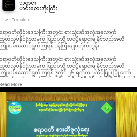
သတင်း
ဟင်းလေးအိုးကြီး
1 w
- Translate
ဧရာဝတီတိုင်းဒေသကြီးအတွင်း စားသုံးဆီအလုံအလောက်
ထုတ်လုပ်နိုင်ရုံသာမက ပြည်ပသို့ တင်ပို့ရောင်းချနိုင်သည်အထိ
ကြိုးပမ်းဆောင်ရွက်ကြရန် ဝန်ကြီးချုပ်တိုက်တွန်း
ဧရာဝတီတိုင်းဒေသကြီးအတွင်း စားသုံးဆီအလုံအလောက်
ထုတ်လုပ်နိုင်ရုံသာမက ပြည်ပသို့ တင်ပို့ရောင်းချနိုင်သည်အထိ
ကြိုးပမ်းဆောင်ရွက်ကြရန် ဇူလိုင် ၂၆ ရက်က ပုသိမ်မြို့၊ မြို့တော်
ခန်းမ၌ ကျင်းပသည့် “ဧရာဝတီစားဆီဖူလုံဖို့ ဝိုင်းဝန်း ကြိုးပမ်းကြပါ
Read More
စို့”ခေါင်းစဉ်ဖြင့် စားဆီကဏ္ဍဖွံ့ဖြိုးတိုးတက်ရေး အလုပ်ရုံ ဆွေးနွေးပွ
တွင် ဧရာဝတီတိုင်းဒေသကြီးဝန်ကြီးချုပ်ဦးအေးကျော်က တိုက်တွန်း
ပြောကြားခဲ့သည်။
အဆိုပါအလုပ်ရုံဆွေးနွေးပွဲကို ဧရာဝတီတိုင်းဒေသကြီးအတွင်း စား
သုံးဆီဖူလုံရေး၊ ဆီထွက်သီးနှံများ ပိုမိုတိုးချဲ့စိုက်ပျိုး လာစေရန်နှင့်
စားဆီကဏ္ဍဖွံ့ဖြိုးတိုးတက်ရေးအတွက် နည်းလမ်းများ ရှာဖွေ
ဖော်ထုတ်ကာ တန်ဖိုးကွင်းဆက်တစ်လျောက် အားပေးမြှင့်တင်ရန်
ရည်ရွယ်ကျင်းပခြင်းဖြစ်သည်။