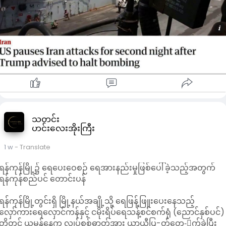
အဓိကအားဖြင့် လက်စားချေဖို့သက်သက်ပဲဖြစ်လို့ ကျနော်တို့ဘက်
ကလည်း လက်စားချေ တိုက်ခိုက်မှုတွေကို ရပ်ဆိုင်းထားလိုက်ပါပြီ"
လို့ ပြောပါတယ်။
​တနင်္ဂနွေနေ့က Axios သတင်းဌာနရဲ့ ဖော်ပြချက်အရ ဒေသတွင်း အ
မေရိကန်စစ်တပ်ရဲ့ ထိပ်ပိုင်းတပ်မှူး ရေတပ်ဗိုလ်ချုပ်ကြီး ဘရက်ဒ
လေ ကူးပါးက အမေရိကန်ရဲ့ စစ်ရေးလှုပ်ရှားမှုတွေဟာ အထိရောက်
ဆုံးဖြစ်နိုင်တဲ့ အတိုင်းအတာတစ်ခုအထိ ရောက်သွားပြီလို့ တရမ့်ကို
ပြောခဲ့တယ်လို့ သိရပါတယ်။
​ဒီလိုတင်ပြချက်ကပဲ သီတင်းနှစ်ပတ်နီးပါးအတွင်း ပထမဆုံးအကြိမ်
အဖြစ် အီရန်ကို တိုက်ခိုက်နေတာတွေ ရပ်ထားဖို့ တရမ့်ရဲ့
ဆုံးဖြတ်ချက်အပေါ် သက်ရောက်မှုရှိခဲ့တာပါ။ အမေရိကန်အနေနဲ့ အီ
သတင်း
ရန်မှာ တိုက်ခိုက်ဖို့ သတ်မှတ်ထားတဲ့ ပစ်မှတ်စာရင်းတွေ ကုန်
ဟင်းလေးအိုးကြီး
သလောက်ဖြစ်နေပြီဖြစ်လို့ အကြီးစား စစ်ဆင်ရေးကြီးတွေ ထပ်မ
လုပ်ဘဲနဲ့ ဗုံးဆက်ကြဲနေတာက သိပ်အဓိပ္ပာယ်မရှိဘူးလို့ ကူးပါးက တ
1 w
- Translate
ရမ့်ကို ပြောခဲ့ကြောင်း အဲဒီသတင်းဝက်ဘ်ဆိုက်မှာ ဖော်ပြထားပါ
ရန်ကုန်မြို့၌ ရေပေးဝေစဉ် ရေအားနည်းမှုဖြစ်ပေါ်ခဲ့သည့်အတွက်
တယ်။
ရန်ကုန်စည်ပင် တောင်းပန်
​တနင်္ဂနွေနေ့က NBC ရဲ့ Meet the Press အစီအစဉ်မှာ အီရန်ကို
ထပ်တိုက်ဖို့ မရှိတော့ဘူးလားလို့ မေးမြန်းရာမှာတော့ ကုလသမဂ္ဂ
ရန်ကုန်မြို့တွင်းရှိ မြို့နယ်အချို့သို့ ရေဖြန့်ဖြူးပေးနေသည့်
ဆိုင်ရာ အမေရိကန်သံအမတ် မိုက်ဝေါ့ဇ် က "အဲဒီလောက်ကြီးအထိ
လှော်ကားရေလှောင်ကန်နှင့် ငမိုးရိပ်ရေသန့်စင်စက်ရုံ (ညောင်နှစ်ပင်)
တော့ ကျနော် မပြောလိုပါဘူး။ သမ္မတကြီးကတော့ ဖြစ်နိုင်ခြေရှိတဲ့
တို့တွင် ယမန်နေ့က လျှပ်စစ်ဓာတ်အား ယာယီပြ-တ်တေ-ာက်ခဲ့ပြီး
လမ်းကြောင်း အားလုံးကို ချန်ထားဆဲပါပဲ" လို့ ဖြေကြားခဲ့ပါတယ်။