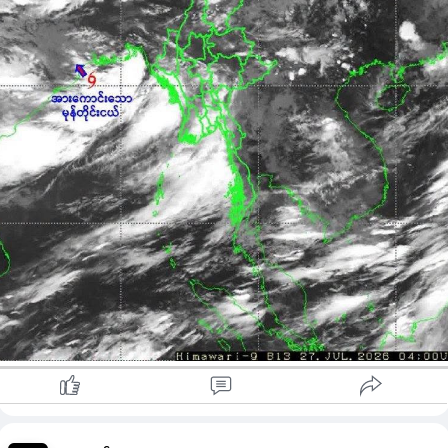
မြန်မာနိုင်ငံဘက်သို့ ဦးတည်ရွေ့လျားမည့် အခြေအနေ မရှိသေး
သဖြင့် အဝါရောင်အဆင့် သတ်မှတ်ထားသည်။
နောက် ၁၂ နာရီအတွင်း မြောက်-အနောက်မြောက်ဘက်သို့
ဆက်လက်ရွေ့လျားကာ အိန္ဒိယနိုင်ငံ အနောက်ဘင်္ဂလားပြည်နယ်နှင့်
ဩရိဿပြည်နယ်မြောက်ပိုင်း ကမ်းခြေတို့ကို ဖြတ်ကျော်နိုင်ကြောင်း
ခန့်မှန်းထားသည်။
မုန်တိုင်း၏ အရှိန်ကြောင့် မြစ်ဝကျွန်းပေါ်၊ ရခိုင်ကမ်းရိုးတန်းနှင့်
ကမ်းလွန်ပင်လယ်ပြင်တို့တွင် မိုးသက်လေပြင်းများ ကျရောက်နိုင်ပြီး
လှိုင်းအမြင့် ၉ ပေမှ ၁၁ ပေအထိ မြင့်တက်နိုင်သည်၊၊
ထို့ပြင် မိုးသည်းထန်စွာရွာသွန်းခြင်း၊ ရုတ်တရက် ရေကြီးခြင်းနှင့် မြ
ပြိုခြင်းများ ဖြစ်ပေါ်နိုင်သဖြင့် ကုန်းမြင့်ဒေသများနှင့် မြစ်၊ ချောင်း
အနီး နေထိုင်သူများ၊ ပြည်တွင်းလေကြောင်းလိုင်းများနှင့် ငါးဖမ်း
ရေယာဉ်များအနေဖြင့် ကြိုတင်သတိပြုကြရန် မိုးလေဝသနှင့်
ဇလဗေဒညွှန်ကြားမှုဦးစီးဌာနက အသိပေးနှိုးဆော်ထားသည်။