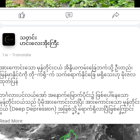
သတင်း
ဟင်းလေးအိုးကြီး
1 w
- Translate
အားကောင်းသော မုန်တိုင်းငယ် အိန္ဒိယကမ်းခြေဘက်သို့ ဦးတည်၊
မြန်မာနိုင်ငံကို တို-က်ရို-က် သက်ရောက်နိုင်ခြေ မရှိသေးဟု မိုးဇလ
ထုတ်ပြန်
ဘင်္ဂလားပင်လယ်အော် အနောက်မြောက်ပိုင်း၌ ဖြစ်ပေါ်နေသော
မုန်တိုင်းငယ်သည် ပိုမိုအားကောင်းလာပြီး အားကောင်းသော မုန်တိုင်း
ငယ် (Deep Depression) အဖြစ်သို့ ရောက်ရှိလာပြီဖြစ်ကြောင်း
မိုးလေဝသနှင့် ဇလဗေဒညွှန်ကြားမှုဦးစီးဌာနက ယနေ့ (ဇူလိုင် ၂၇
Read More
ရက်)မွန်းတည့် ၁၂ နာရီတွင် သတင်းထုတ်ပြန်ထားသည်။
အဆိုပါ မုန်တိုင်းငယ်သည် မြန်မာနိုင်ငံ စစ်တွေမြို့၏ အနောက်-
အနောက်မြောက်ဘက် ရေမိုင် ၂၇၅ မိုင်ခန့်အကွာတွင် ဗဟိုပြုနေပြီး