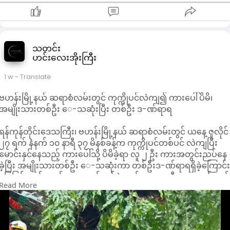
itqmconsumer@gmail.com သို့ဖြစ်စေ ပေးပို့လျှောက်ထားနိုင်
ကြောင်း အသိပေးထားသည်။
သတင်း
ဟင်းလေးအိုးကြီး
1 w
- Translate
ဗဟန်းမြို့နယ် ဆရာစံလမ်းတွင် ကုက္ကိုပင်လဲကျ၍ ကားပေါ်ပိမိ၊
အမျိုးသားတစ်ဦး ‌ေ-သဆုံးပြီး တစ်ဦး ဒ-ဏ်ရာရ
ရန်ကုန်တိုင်းဒေသကြီး၊ ဗဟန်းမြို့နယ် ဆရာစံလမ်းတွင် ယနေ့ ဇူလိုင်
၂၇ ရက် နံနက် ၁၀ နာရီ ၃၇ မိနစ်ခန့်က ကုက္ကိုပင်တစ်ပင် လဲကျပြီး
မောင်းနှင်နေသည့် ကားပေါ်သို့ ပိမိခဲ့ရာ လူ ၂ ဦး ကားအတွင်းညပ်နေ
ခဲ့ပြီး အမျိုးသားတစ်ဦး ‌ေ-သဆုံးကာ တစ်ဦးဒ-ဏ်ရာရရှိခဲ့ကြောင်
မြေပြင်ကယ် ဆယ်ရေးဆောင်ရွက်ခဲ့သည့် လူမှုကူညီရေးအသင်းတစ
Read More
ခုထံမှ သိရသည်။
အခင်းဖြစ်နေရာတွင် ကားအတွင်းညပ်နေသည့် ဒဏ်ရာရအမျိုးသား
တစ်ဦးနှင့် ‌ေ-သဆုံးနေသည့် အမျိုးသားတစ်ဦးတို့ကို မီးသတ်
တပ်ဖွဲ့ဝင်များ၊ လူမှုကူညီရေးအသင်းအဖွဲ့များနှင့် သက်ဆိုင်ရာအဖွဲ့