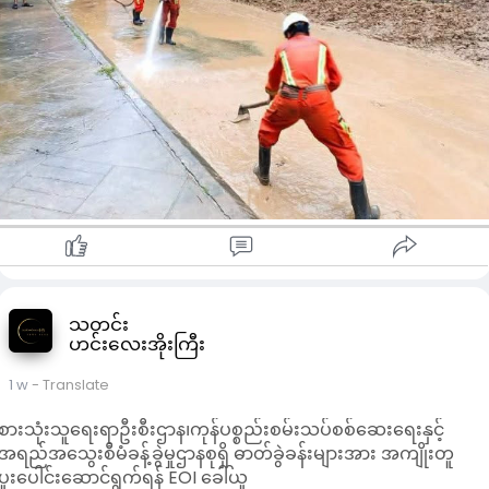
သက်ဆိုင်ရာက တိုက်တွန်းထားသည်။
သတင်း
ဟင်းလေးအိုးကြီး
1 w
- Translate
စားသုံးသူရေးရာဦးစီးဌာန၊ကုန်ပစ္စည်းစမ်းသပ်စစ်ဆေးရေးနှင့်
အရည်အသွေးစီမံခန့်ခွဲမှုဌာနစုရှိ ဓာတ်ခွဲခန်းများအား အကျိုးတူ
ပူးပေါင်းဆောင်ရွက်ရန် EOI ခေါ်ယူ