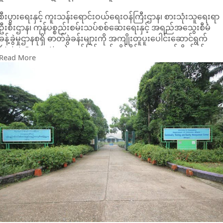
စီးပွားရေးနှင့် ကူးသန်းရောင်းဝယ်ရေးဝန်ကြီးဌာန၊ စားသုံးသူရေးရာ
ဦးစီးဌာန၊ ကုန်ပစ္စည်းစမ်းသပ်စစ်ဆေးရေးနှင့် အရည်အသွေးစီမံ
ခန့်ခွဲမှုဌာနစုရှိ ဓာတ်ခွဲခန်းများကို အကျိုးတူပူးပေါင်းဆောင်ရွက်
(Joint Operation) စနစ်ဖြင့် လုပ်ကိုင်နိုင်ရေးအတွက် စိတ်ဝင်စားမှု
Read More
အဆိုပြုလွှာ (EOI) များကို ဖိတ်ခေါ်ထားကြောင်း သိရသည်။
အဆိုပါ ဓာတ်ခွဲခန်းများသည် ရန်ကုန်တိုင်းဒေသကြီး၊ လှည်းကူး
မြို့နယ်၊ ကျွန်းကလေးကျေးရွာ၊ ပဲခူးလမ်းမကြီးဘေးတွင် တည်ရှိပြီး
ပို့ကုန် လယ်ယာထွက်ကုန်များနှင့် စားသုံးဆီများ၏ အရည်အသွေးကို
စမ်းသပ်စစ်ဆေးပေးလျက်ရှိသည်။
ဌာနအနေဖြင့် ဓာတ်ခွဲခန်းများ၏နိုင်ငံတကာအသိအမှတ်ပြု ISO/IEC
17025 လက်မှတ်ရရှိရေး၊ 17025 လက်မှတ်ရရှိရေး၊ ပို့ကုန်၊ သွင်းကုန်
များ၏ ဓာတ်ခွဲစမ်းသပ်စစ်ဆေးမှုများ ပိုမိုထိရောက်စေရေးနှင့်
စီးပွားဖြစ်တွက်ခြေကိုက်မှု မြှင့်တင်နိုင်ရေးတို့အတွက် ပြည်တွင်း
လုပ်ငန်းရှင်များနှင့် ပူးပေါင်းဆောင်ရွက်ရန် စီစဉ်ခြင်းဖြစ်သည်။
စိတ်ဝင်စားသည့် ကုမ္ပဏီများအနေဖြင့် EOI ပုံစံကို
www.doca.gov.mm
တွင် ရယူ၍ လုပ်ငန်းဆောင်ရွက်မည့်
အစီအစဉ်၊ ဘဏ္ဍာရေးအထောက်အထား စသည့် လိုအပ်သည်များကို
ပူးတွဲကာ ၂၀၂၆ ခုနှစ် ဩဂုတ် ၃၁ ရက် ရုံးချိန်မတိုင်မီ နေပြည်တော်
ရှိ စားသုံးသူရေးရာဦးစီးဌာန (ရုံးအမှတ် ၅၂) သို့ဖြစ်စေ၊ အီးမေးလ်