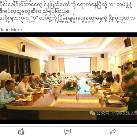
ပိုင်းခေါင်းဆောင်တွေ နေပြည်တော်ကို ရောက်နေပြီလို့ “ဝ” တပ်ဖွဲ့နဲ့
နီးစပ်တဲ့သူတွေဆီက သိရပါတယ်။
အစိုးရဘက်က “ဝ” တပ်ဖွဲ့ကို ငြိမ်းချမ်းရေးဆွေးနွေးဖို့ ပြီးခဲ့တဲ့လက
တည်း က ဖိတ်ကြားထားတာဖြစ်ပြီး ဒီရက်ပိုင်းမှာပဲ “ဝ” တပ်ဖွဲ့နဲ့
Read More
ဗိုလ်ချုပ်ရာပြည့် ဦးဆောင်တဲ့ အမျိုးသားစည်းလုံးညီညွတ်ရေးနှင့်
ငြိမ်းချမ်းရေးဖော်ဆောင်မှု ညှိနှိုင်းရေးကော်မတီ (NSPNC) တာဝန်ရှိ
သူတွေ နေပြည်တော်မှာ တွေ့ဆုံမယ်လို့ သိရပါတယ်။
“‘ဝ’ တပ်ဖွဲ့ ကိုယ်စားလှယ်တွေ နေပြည်တော် ရောက်နေပါပြီ။ အသေ
စိတ်တော့ ပြောလို့မရသေးပါဘူး” လို့ “ဝ” တပ်ဖွဲ့နဲ့ နီးစပ်သူ တ
ယောက် က ပြောပါတယ်။
ဘယ်လိုအကြောင်းအရာတွေကို အဓိကထားဆွေးနွေးမယ်ဆိုတာကို
လည်း ပြောလို့မရသေးဘူးလို့ သူကဆိုပါတယ်။
အမျိုးသားစည်းလုံးညီညွတ်ရေးနှင့် ငြိမ်းချမ်းရေးဖော်ဆောင်မှု
ညှိနှိုင်းရေး ကော်မတီ (NSPNC) တာဝန်ရှိသူတွေဟာ ပြီးခဲ့တဲ့
ဇူလိုင်လထဲမှာ NCA အပစ် ရပ်လက်မှတ် မထိုးရသေးတဲ့ TNLA
တပ်ဖွဲ့၊ SSPP/SSA တပ်ဖွဲ့၊ ရှမ်းနီအမျိုး သားများညီညွတ်ရေးအဖွဲ့
(SNA) တွေအပြင် NCA မှာ လက်မှတ် ရေးထိုးထား တဲ့
တိုင်းရင်းသားလက်နက်ကိုင်အဖွဲ့တွေနဲ့လည်း တွေ့ဆုံ ထားပါတယ်။
ဒီလိုတွေ့ဆုံရာမှာ တိုင်းရင်းသားလက်နက်ကိုင်အဖွဲ့အချို့က ပြည်နယ်
ရရှိရေး၊ ကိုယ်ပိုင်အုပ်ချုပ်ခွင့်ရဒေသ သတ်မှတ်ပေးရေး စတဲ့အချက်