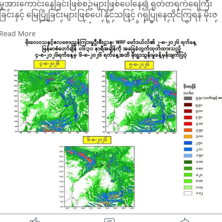
မှုအားကောင်းနေခြင်းဖြစ်စဥ်များဖြစ်ပေါ်နေ၍ ရုတ်တရက်ရေကြီး
ခြင်းနှင့် မြေပြိုခြင်းများဖြစ်ပေါ်နိုင်သဖြင့် ဂရုပြုနေထိုင်ကြရန် မိုးဇ
လက ယနေ့ သြဂုတ် ၃ ရက်နံနက်ပိုင်းတွင် မိုးကြီးမည့်သတိပေးချက်
Read More
အမှတ်စဉ်(၃၄/၂၀၂၆)အဖြစ် သတိပေးခဲ့သည်။
ယင်း ရာသီဥတုဖြစ်စဥ်(၂)ခုကြောင့် ယနေ့ သြဂုတ် ၃ ရက်နံနက်ပိုင်း
မှ သြဂုတ် ၆ ရက်အတွင်း ရန်ကုန်တိုင်း၊ နေပြည်တော်၊ မန္တလေးတိုင်း၊
ပဲခူးတိုင်း၊ စစ်ကိုင်းတိုင်း (အထက်ပိုင်း)၊ ဧရာဝတီတိုင်း၊
တနင်္သာရီတိုင်း၊ ကချင် ပြည်နယ်၊ ကယားပြည်နယ်၊ ကရင်ပြည်နယ်၊
ချင်းပြည် နယ်၊ မွန်ပြည်နယ်၊ ရခိုင်ပြည်နယ်နှင့် ရှမ်းပြည်နယ်တို့တွင်
နေရာစိပ်စိပ်မှ နေရာအနှံ့အပြားမိုးထစ်ချုန်းရွာ သွန်းနိုင်သည်ဟု
လည်း အသိပေးခဲ့သည်။
ထိုသို့ မိုးသည်းထန်စွာရွာသွန်းခြင်းနှင့်အတူ လေပြင်းတိုက်ခတ်ခြင်း၊
ရုတ်တရက်ရေကြီးခြင်းနှင့် မြေပြိုခြင်းဘေးအန္တရာယ်များဖြစ်ပေါ်
နိုင်၍ ကုန်းမြင့်ဒေသအနီးနေထိုင်သူများအနေဖြင့် မြေပြိုမှုအန္တရာယ်
နှင့် မြစ်ငယ် ၊ ချောင်းငယ်များအနီးနေထိုင်ကြသူများအနေဖြင့် ရေ
ကြီး၊ ရေလျှံမှုများကိုကြိုတင်သတိပြုကြရန် မိုးဇလကသတိပေးခဲ့
သည်။
ထို့အတူ ပြည်တွင်းလေကြောင်းပျံသန်းရေး၊ မြန်မာ့ကမ်းရိုးတန်း
တစ်လျှောက်နှင့် ကမ်းလွန်ပင်လယ်ပြင်တို့ရှိ ကမ်းနီး၊ ကမ်းဝေးငါး
ဖမ်းရေယာဉ်များ၊ သင်္ဘောများအနေဖြင့်လည်းကြိုတင်သတိပြုကြ
ရန် သတိ ပေးခဲ့သည်။