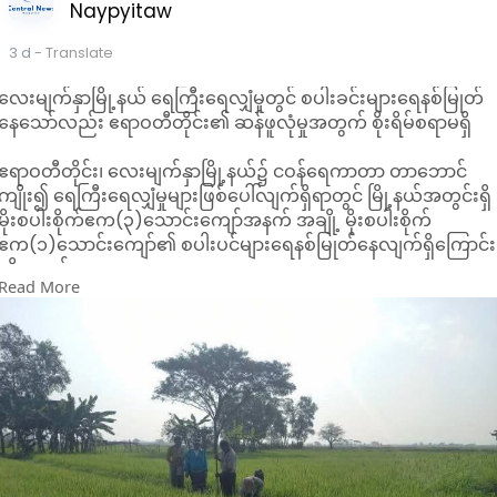
Naypyitaw
3 d
- Translate
လေးမျက်နှာမြို့နယ် ရေကြီးရေလျှံမှုတွင် စပါးခင်းများရေနစ်မြုတ်
နေသော်လည်း ဧရာဝတီတိုင်း၏ ဆန်ဖူလုံမှုအတွက် စိုးရိမ်စရာမရှိ
ဧရာဝတီတိုင်း၊ လေးမျက်နှာမြို့နယ်၌ ငဝန်ရေကာတာ တာဘောင်
ကျိုး၍ ရေကြီးရေလျှံမှုများဖြစ်ပေါ်လျက်ရှိရာတွင် မြို့နယ်အတွင်းရှိ
မိုးစပါးစိုက်ဧက(၃)သောင်းကျော်အနက် အချို့ မိုးစပါးစိုက်
ဧက(၁)သောင်းကျော်၏ စပါးပင်များရေနစ်မြုတ်နေလျက်ရှိကြောင်း
သိရသည်။
Read More
ထိုသို့ လေးမျက်နှာမြို့နယ်အတွင်းရှိ မိုးစပါးစိုက်ဧကများမှ စပါးပင်
များရေနစ်မြုတ်နေသော်လည်း ဧရာဝတီတိုင်း၏ ဆန်ဖူလုံမှု
သည်(၄၇၃)ရာခိုင်နှုန်းကျော်ရှိနေ၍ ဆန်ဖူလုံမှုအတွက်စိုးရိမ်ပူပန်
စရာမရှိဟု တိုင်းအစိုး ရအဖွဲ့ကအသိပေးထားကြောင်း သိရသည်။
ထို့ပြင် စပါးပင်များသည် ရေနစ်မြုပ်မှုအား(၁၄)ရက်ခန်ခံနိုင်ရည်ရှိ
ရာ လက်ရှိကာအတွင်း ရေပြန်လည်ကျဆင်းသွားပါက စပါးပင်များ
ထိခိုက်မှုမရှိနိုင်ကြောင်း တိုင်းအစိုးရအဖွဲ့ကအသိပေးခဲ့ကြောင်း သိရ
သည်။
ဧရာဝတီတိုင်း၌ မိုးစပါးအားစိုက်ဧက(၃ ဒသမ ၇)သန်းတွင်စိုက်ပျိုး