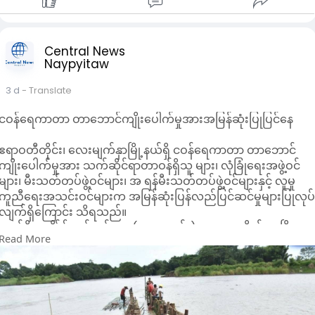
Central News
Naypyitaw
3 d
- Translate
ငဝန်ရေကာတာ တာဘောင်ကျိုးပေါက်မှုအားအမြန်ဆုံးပြုပြင်နေ
ဧရာဝတီတိုင်း၊ လေးမျက်နှာမြို့နယ်ရှိ ငဝန်ရေကာတာ တာဘောင်
ကျိုးပေါက်မှုအား သက်ဆိုင်ရာတာဝန်ရှိသူ များ၊ လုံခြုံရေးအဖွဲ့ဝင်
များ၊ မီးသတ်တပ်ဖွဲ့ဝင်များ၊ အ ရန်မီးသတ်တပ်ဖွဲ့ဝင်များနှင့် လူမှု
ကူညီရေးအသင်းဝင်များက အမြန်ဆုံးပြန်လည်ပြင်ဆင်မှုများပြုလုပ
လျက်ရှိကြောင်း သိရသည်။
လက်ရှိအချိန်၌ ကမ်းရင်းတာ(တာဟောင်း)အား ရေ တိုက်စားပြိုကျ
Read More
မှုမှကာကွယ်နိုင်ရန် တာခြေထောက်ခြင်းအဖြစ် Geo Bag ကမ်းထိန်း
အိတ်များချခြင်း၊ မျောတုတ်တန်းကာ၍ သဲအိတ်ဖြည့်ခြင်း၊ ကမ်းရင်း
တာ (တာဟောင်း) (၁၂၀)ပေ ရေဝင်ပေါက်အား ဘေးနှစ်ဖက်မျော
တုတ်တန်းများရိုက်၍ သဲအိတ်များထည့်ကာ ရေစီးကြောင်းအရှိန်
လျော့ချရေးဆောင်ရွက်ခြင်းတို့ကိုပြုလုပ်လျက်ရှိကြောင်း သိရ