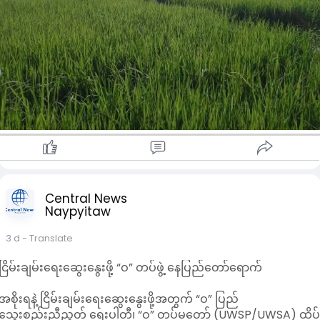
ထား၍ လေးမျက်နှာမြို့နယ်၏ မိုးစပါးစိုက်ဧကများအတွင်းရေနစ်
မြုပ်မှုသည် တိုင်းစပါးစိုက်ဧက၏(၀ ဒသမ ၃၁)ရာခိုင်နှုန်းသာရှိရာ
မိုးစပါးစိုက်ပျိုးမှုအပေါ် ကြီးမားသည့်ထိခိုက်မှုမရှိနိုင်ဟု တိုင်း
အစိုးရအဖွဲ့ကအသိပေးခဲ့ကြောင်း သိရသည်။
Central News
Naypyitaw
3 d
- Translate
ငြိမ်းချမ်းရေးဆွေးနွေးဖို့ “ဝ” တပ်ဖွဲ့ နေပြည်တော်ရောက်
အစိုးရနဲ့ ငြိမ်းချမ်းရေးဆွေးနွေးဖို့အတွက် “ဝ” ပြည်
သွေးစည်းညီညွတ် ရေးပါတီ၊ “ဝ” တပ်မတော် (UWSP/UWSA) ထိပ