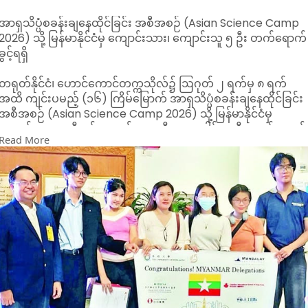
အာရှသိပ္ပံစခန်းချနေထိုင်ခြင်း အစီအစဉ် (Asian Science Camp
2026) သို့ မြန်မာနိုင်ငံမှ ကျောင်းသား၊ ကျောင်းသူ ၅ ဦး တက်ရောက်
ခွင့်ရရှိ
တရုတ်နိုင်ငံ၊ ဟောင်ကောင်တက္ကသိုလ်၌ ဩဂုတ် ၂ ရက်မှ ၈ ရက်
အထိ ကျင်းပမည့် (၁၆) ကြိမ်မြောက် အာရှသိပ္ပံစခန်းချနေထိုင်ခြင်း
အစီအစဉ် (Asian Science Camp 2026) သို့ မြန်မာနိုင်ငံမှ
ကျောင်းသား ၂ ဦးနှင့် ကျောင်းသူ ၃ ဦး၊ စုစုပေါင်း ၅ ဦး တက်ရောက်
Read More
ခွင့် ရရှိခဲ့ကြောင်း သိရသည်။
အဆိုပါ အာရှသိပ္ပံစခန်းချနေထိုင်ခြင်း အစီအစဉ်ကို ၂၀၀၇ ခုနှစ်မှ
စတင်၍ ဂျပန်၊ အိန္ဒိယ၊ ကိုရီးယား၊ အစ္စရေး၊ စင်ကာပူ၊ ထိုင်း၊ မလေး
ရှား၊ အင်ဒိုနီးရှားနှင့် တရုတ် အပါအဝင် အာရှတိုက်အတွင်းရှိ နိုင်ငံ
များ၌ နှစ်စဉ် အလှည့်ကျ ကျင်းပခဲ့ခြင်းဖြစ်သည်။
ယင်းအစီအစဉ်တွင် အာရှတိုက်မှ နိုဘယ်ဆုရ သိပ္ပံပညာရှင်များ
ကိုယ်တိုင် ပါဝင်တက်ရောက်၍ ကျောင်းသား၊ ကျောင်းသူ လူငယ်များ
နှင့်အတူ စခန်းချနေထိုင်ကာ သိပ္ပံပညာရပ်ဆိုင်ရာ ဟောပြောပွဲများ၊
လေ့လာရေးခရီးစဉ်များနှင့် ပြိုင်ပွဲများကို ထည့်သွင်းကျင်းပလေ့ရှိပြီ
နှစ်စဉ် အာရှတိုက်မှ လူငယ် ၃၀၀ ခန့် ပါဝင်ဆင်နွှဲလျက်ရှိကြောင်း သိ
ရသည်။