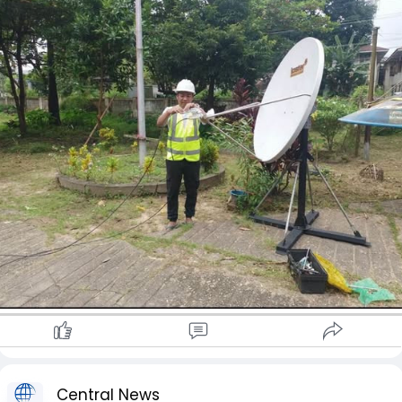
သော B2B satellite terminal (၂)စုံအား လေးမျက်နှာမြို့နယ်၊
စာရေးကွင်းကျေးရွာအုပ်စု၊ စစ်ကွင်းဘုန်းကြီး ကျောင်းကယ်ဆယ်
ရေးစခန်းတွင်(၁) စုံ၊ လေးမျက်နှာမြို့နယ်၊ သခွပ်ချောင်း
ကျေးရွာအုပ်စု၊ ဆိတ်နို့ကုန်းကျေးရွာတွင်(၁)စုံ၊ Cell on wheel
COW ရွေ့ လျားမိုဘိုင်းကားတပ်ဆင်နိုင်ရေးတို့အတွက်ဆောင်ရွက်
လျက်ရှိကြောင်း သိရသည်။
ထို့ပြင် ရေကြီးရေလျှံမှုကြောင့် ယာယီပိတ်ထားရသော လေးမျက်နှာ
မြို့နယ်ရှိ မိုဘိုင်းစခန်းများကိုလည်း ရေပြန်လည်ကျဆင်းသွားပါက
ဆက်သွယ်မှုပြန်လည်ရရှိစေရန်ဆောင်ရွက်လျက်ရှိကြောင်း သိရ
သည်။
Central News