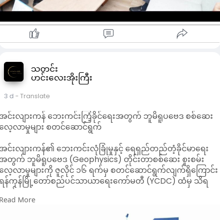
သတင်း
ဟင်းလေးအိုးကြီး
3 d
- Translate
အင်းလျားကန် ဘေးကင်းကြံ့ခိုင်ရေးအတွက် ဘူမိရူပဗေဒ စစ်ဆေး
လေ့လာမှုများ စတင်ဆောင်ရွက်
အင်းလျားကန်၏ ဘေးကင်းလုံခြုံမှုနှင့် ရေရှည်တည်တံ့ခိုင်မာရေး
အတွက် ဘူမိရူပဗေဒ (Geophysics) တိုင်းတာစစ်ဆေး စူးစမ်း
လေ့လာမှုများကို ဇူလိုင် ၁၆ ရက်မှ စတင်ဆောင်ရွက်လျက်ရှိကြောင်း
ရန်ကုန်မြို့တော်စည်ပင်သာယာရေးကော်မတီ (YCDC) ထံမှ သိရ
သည်။
Read More
အဆိုပါ လုပ်ငန်းကို YCDC အင်ဂျင်နီယာဌာန (ရေနှင့်သန့်ရှင်းမှု) က
ဆည်မြောင်းနှင့် ရေအသုံးချမှုစီမံခန့်ခွဲရေးဦးစီးဌာနမှ ပညာရှင်များ