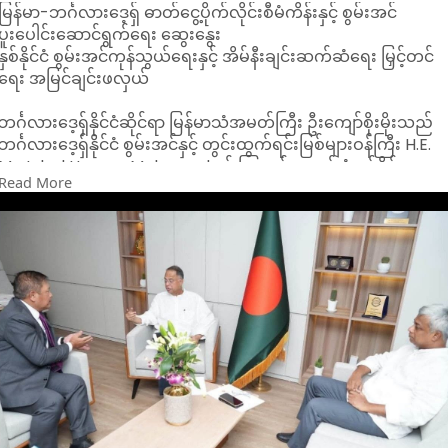
မြန်မာ-ဘင်္ဂလားဒေ့ရှ် ဓာတ်ငွေ့ပိုက်လိုင်းစီမံကိန်းနှင့် စွမ်းအင်
ပူးပေါင်းဆောင်ရွက်ရေး ဆွေးနွေး
နှစ်နိုင်ငံ စွမ်းအင်ကုန်သွယ်ရေးနှင့် အိမ်နီးချင်းဆက်ဆံရေး မြှင့်တင်
ရေး အမြင်ချင်းဖလှယ်
ဘင်္ဂလားဒေ့ရှ်နိုင်ငံဆိုင်ရာ မြန်မာသံအမတ်ကြီး ဦးကျော်စိုးမိုးသည်
ဘင်္ဂလားဒေ့ရှ်နိုင်ငံ စွမ်းအင်နှင့် တွင်းထွက်ရင်းမြစ်များဝန်ကြီး H.E.
Mr. Iqbal Hassan Mahmood နှင့် ဩဂုတ် ၂ ရက် နံနက်ပိုင်းက
Read More
တွေ့ဆုံ၍ မြန်မာ-ဘင်္ဂလားဒေ့ရှ် နှစ်နိုင်ငံအကြား စွမ်းအင်ကဏ္ဍ
ပူးပေါင်းဆောင်ရွက်ရေးဆိုင်ရာ ကိစ္စရပ်များကို ဆွေးနွေးခဲ့ကြ
ကြောင်း သိရသည်။
တွေ့ဆုံစဉ် နှစ်နိုင်ငံအကြား ဓာတ်ငွေ့ပိုက်လိုင်းစီမံကိန်း
အကောင်အထည်ဖော်နိုင်ရေး၊ စွမ်းအင်ကုန်သွယ်ရေး မြှင့်တင်ရေးနှင့်
အိမ်နီးချင်းနှစ်နိုင်ငံအကြား ချစ်ကြည်ရင်းနှီးသော ဆက်ဆံရေး ပိုမို
ခိုင်မာစေရေးတို့နှင့် ပတ်သက်၍ အမြင်ချင်းဖလှယ် ဆွေးနွေးခဲ့ကြ
ကြောင်း သိရသည်။