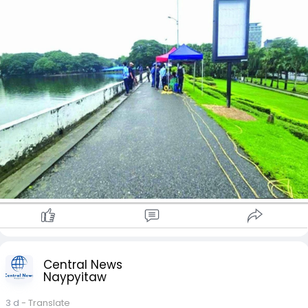
နှင့် ပူးပေါင်း၍ ဆောင်ရွက်နေခြင်းဖြစ်ပြီး ကန်၏ မြေသားဖွဲ့စည်းပုံ
နှင့် တာတမံကြံ့ခိုင်မှုအခြေအနေများကို အသေးစိတ် တိုင်းတာ
စစ်ဆေးလျက်ရှိကြောင်း သိရသည်။
စစ်ဆေးလေ့လာမှုမှ ရရှိလာသည့် ရလဒ်များအပေါ် မူတည်၍
အင်းလျားကန်၏ ဘေးကင်းလုံခြုံမှု၊ ကြံ့ခိုင်မှုနှင့် ရေရှည်တည်တံ့ရေ
အတွက် လိုအပ်သည့် ပြုပြင်ထိန်းသိမ်းရေးလုပ်ငန်းများကို
ဆက်လက်အကောင်အထည်ဖော် ဆောင်ရွက်သွားမည်ဖြစ်ကြောင်း
သိရသည်။
Central News
Naypyitaw
3 d
- Translate