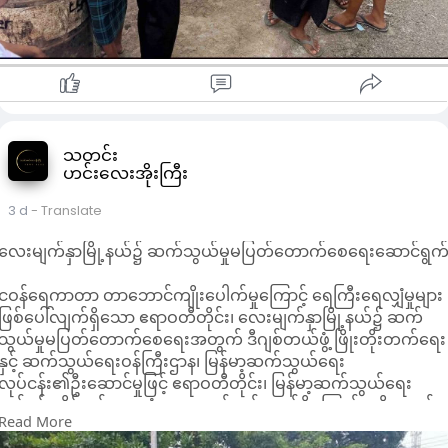
သတင်း
ဟင်းလေးအိုးကြီး
3 d
- Translate
လေးမျက်နှာမြို့နယ်၌ ဆက်သွယ်မှုမပြတ်တောက်စေရေးဆောင်ရွက
ငဝန်ရေကာတာ တာဘောင်ကျိုးပေါက်မှုကြောင့် ရေကြီးရေလျှံမှုများ
ဖြစ်ပေါ်လျက်ရှိသော ဧရာဝတီတိုင်း၊ လေးမျက်နှာမြို့နယ်၌ ဆက်
သွယ်မှုမပြတ်တောက်စေရေးအတွက် ဒီဂျစ်တယ်ဖွံ့ ဖြိုးတိုးတက်ရေး
နှင့် ဆက်သွယ်ရေးဝန်ကြီးဌာန၊ မြန်မာ့ဆက်သွယ်ရေး
လုပ်ငန်း၏ဦးဆောင်မှုဖြင့် ဧရာဝတီတိုင်း၊ မြန်မာ့ဆက်သွယ်ရေး
လုပ်ငန်းတိုင်းမန်နေဂျာရုံးက ဆောင်ရွက်လျက်ရှိကြောင်း သိရသည်။
Read More
ထိုသို့ ဆောင်ရွက်ရာ၌ မြန်မာ့ဆက်သွယ်ရေးလုပ်ငန်းရုံးချုပ်မှပေးပို့