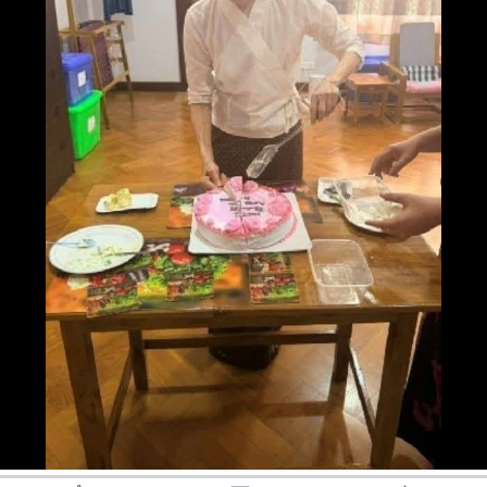
ဓာတ်ပုံမှတ်တမ်းတွေအရ ပြီးခဲတဲ့ ဇွန် ၂၉ ရက်နေ့မှာ ဒေါ်အောင်ဆန်း
တယ်။
စုကြည်ကို မွေးနေ့ကိတ်ခွဲစေတဲ့ ပုံလည်း ပါဝင်တာ တွေ့ရပါတယ်။
၁၀၂၇ တိုက်ပွဲအတွင်းမှာ အစိုးရထိန်းချုပ်တဲ့ ဟိုပန်နဲ့ ပန်လုံ နှစ်မြို့ကိ
ဧပြီ ၃၀ ရက်ကလည်း နိုင်ငံတော်အတိုင်ပင်ခံပုဂ္ဂိုလ် ဒေါ်အောင်ဆန်းစု
MNDAA က သိမ်းပိုက်ပြီး “ဝ” တပ်ဖွဲ့ကို လွှဲပြောင်းပေးခဲ့ပါတယ်။
ကြည်ကို နေပြည်တော်အကျဉ်းထောင်ကနေ သတ်မှတ်နေအိမ်ကို
အင်အားကြီး တိုင်းရင်းသားလက်နက်ကိုင်အဖွဲ့ဖြစ်တဲ့ “ဝ” တပ်ဖွဲ့က
ပြောင်းရွှေ့ထားကြောင်း အစိုးရဘက်ကကြေငြာပြီး ရဲတပ်ဖွဲ့ဝင်တွေနဲ့
အဲဒီမြို့တွေကို နမ့်တစ်မြို့နဲ့ပေါင်းပြီး ဟိုပန်ခရိုင်အနေနဲ့ သတ်မှတ်
ဒေါ်အောင်ဆန်းစုကြည် တွေ့ဆုံနေတဲ့ဓာတ်ပုံကို ထုတ်ပြန်အသိပေးမှု
အုပ် ချုပ်နေတာ ဖြစ်ပါတယ်။
ရှိခဲ့ပါတယ်။
သမ္မတ ဦးမင်းအောင်လှိုင် ဦးဆောင်တဲ့ အစိုးရသစ်ရဲ့ လက်ထပ်ရက်
၁၀၀ စီမံကိန်းထဲမှာ တိုင်းရင်းသားလက်နက်ကိုင်အဖွဲ့တွေကို
ငြိမ်းချမ်းရေးဆွေး နွေးဖို့ ဖိတ်ခေါ်ထားတာ ဖြစ်ပါတယ်။
ပုံစာ - . ဗိုလ်ချုပ်ရာပြည့် ဦးဆောင်တဲ့ အမျိုးသားစည်းလုံး
ညီညွတ်ရေး နဲ့ ငြိမ်းချမ်းရေးဖော်ဆောင်မှု ညှိနှိုင်းရေးကော်မတီ
(NSPNC) တာဝန်ရှိသူတွေနဲ့ "ဝ "တပ်ဖွဲ့ခေါင်း‌ေဆောင်တွေကို ဇွန်လ
၁၈ ရက်နေ့က ပန်ဆန်းမြို့မှာတွေ့ရစဉ်။