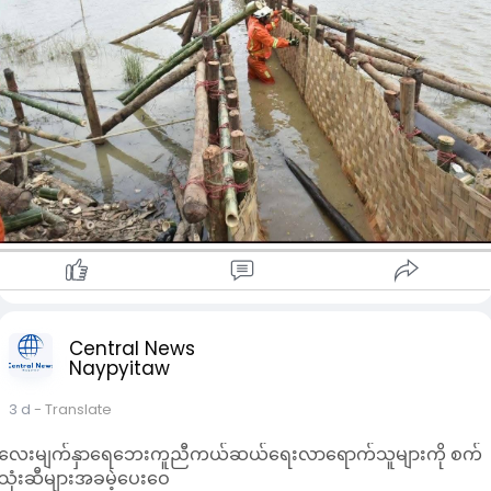
သည်။
ထို့ပြင် ပန်းတာအား ထိန်းသိမ်းကာကွယ်ခြင်းလုပ်ငန်းဆောင်ရွက်ရန်
လိုအပ်သောတိုင်းတာမှုလုပ်ငန်းများနှင့် ပစ္စည်းစုဆောင်းခြင်း
လုပ်ငန်း‌များ၊ ရေနက်စီးကြောင်း ပိတ်ဆို့ဟန့်တားရန် Geo Bag များ၊
ကျောက်ဖြည့်သံခြင်းချခြင်းလုပ်ငန်းများကို စက်ယန္တယားများရောက
ရှိပါကဆက်လက်ဆောင်ရွက်မည်ဖြစ်ကြောင်း သိရသည်။
ထိုသို့ ဆောင်ရွက်နေမှုများကို ဧရာဝတီတိုင်းဝန်ကြီးချုပ်ဦးအေး
ကျော်ကကြည့်ရှုစစ်ဆေးပြီး ရေစီး ကြောင်းအရှိန်လျော့ချရေးနှင့်
ရေနက်စီးကြောင်း ပိတ် ဆို့ဟန့်တားရန် Geo Bag များ၊ ကျောက်
ဖြည့်သံခြင်းချခြင်းလုပ်ငန်းများဆောင်ရွက်နိုင်ရန် လိုအပ်သော သဲနှင်
ကျောက်များကိုရနိုင်သည့် အနီးဆုံးနေရာများမှ သယ် ယူဆောင်ရွက်
နိုင်ရေးအတွက် ညှိနှိုင်းဆောင်ရွက်ပေးခဲ့ကြောင်း သိရသည်။
Central News
Naypyitaw
3 d
- Translate
လေးမျက်နှာရေဘေးကူညီကယ်ဆယ်ရေးလာရောက်သူများကို စက်
သုံးဆီများအခမဲ့ပေးဝေ