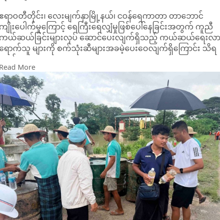
ဧရာဝတီတိုင်း၊ လေးမျက်နှာမြို့နယ်၊ ငဝန်ရေကာတာ တာဘောင်
ကျိုးပေါက်မှုကြောင့် ရေကြီးရေလျှံမှုဖြစ်ပေါ်နေခြင်းအတွက် ကူညီ
ကယ်ဆယ်ခြင်းများလုပ် ဆောင်ပေးလျက်ရှိသည့် ကယ်ဆယ်ရေးလ
ရောက်သူ များကို စက်သုံးဆီများအခမဲ့ပေးဝေလျက်ရှိကြောင်း သိရ
သည်။
Read More
လူမူကူညီကယ်ဆယ်ရေးအဖွဲ့များ၊ ဌာနဆိုင်ရာများ၊ ကူ ညီကယ်ဆယ်
ရေးလုပ်ငန်းများတွင်အသုံးပြုရန်အ တွက် စက်သုံးဆီများကို
ဧရာဝတီတိုင်းအစိုးရအဖွဲ့၏ အစီအစဥ်ဖြင့် ရေနံထွက်ပစ္စည်း
ကြီးကြပ်စစ်ဆေးရေးဦးစီးဌာနမှ အနီးကပ်ကွပ်ကဲ၍ စက်သုံးဆီများ
အား အခမဲ့လှူဒါန်းလျက်ရှိခြင်းဖြစ်ကြောင်း သိရသည်။
ထိုသို့ လှူဒါန်းလျက်ရှိရာ သြဂုတ် ၂ ရက်တွင် ဓာတ်ဆီ (၁၅၈)ဂါလံ၊
ဒီဇယ်(၅၃)ဂါလံကို အခမဲ့ပေးဝေခဲ့ကာဆက်လက်ပေးဝေလှူဒါန်းမှု
များပြုလုပ်သွားမည်ဖြစ် ကြောင်း သိရသည်။