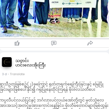
သတင်း
ဟင်းလေးအိုးကြီး
3 d
- Translate
ရာသီဥတုဖြစ်စဥ်(၂)ခုကြောင့် ရုတ်တရက်ရေကြီးခြင်းနှင့် မြေပြို
ခြင်းများဖြစ်ပေါ်နိုင်၍ ဂရုပြုနေထိုင်ကြရန် မိုးဇလသတိပေး
ကပ္ပလီပင်လယ်ပြင်နှင့် ဘင်္ဂလားပင်လယ်အော်တို့တွင် မုတ်သုံလေ
အားအသင့်အတင့်မှအားကောင်းနေခြင်း၊ မိုးတိမ်တောင်များဖြစ်ထွန်း