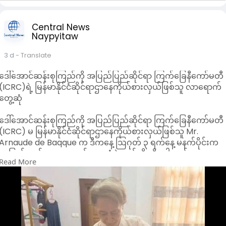
တွေကို အဓိကထား ဆွေးနွေးထားတာကို တွေ့ရပါတယ်။
ဒါ့ကြောင့် အစိုးရ ငြိမ်းချမ်းရေးကော်မတီနဲ့ “ဝ” တပ်ဖွဲ့တို့ ဆွေးနွေးရ
မှာ လည်း “ဝ” တပ်ဖွဲ့ဘက်က သူတို့လိုလားနေတဲ့ ပြည်နယ်ရရှိရေးကို
Central News
Naypyitaw
ဦးစား ပေးတောင်းဆိုနိုင်တယ်လို့ နိုင်ငံရေးအကဲခတ်တွေက
မှတ်ချက် ပြုပါတယ်။
3 d
- Translate
“TNLA တောင်းသွားတဲ့ဟာကို ကြည့်လေ။ သူလည်း ပြည်ထောင်စုက
ခွဲမ ထွက်ဘူး။ ပြည်နယ်သတ်မှတ်ပေးပါလို့ တောင်းခဲ့တာ။ ‘ဝ’ တပ်ဖွဲ့
ဒေါ်အောင်ဆန်းစုကြည်ကို အပြည်ပြည်ဆိုင်ရာ ကြက်ခြေနီကော်မတီ
က လည်း အရင်ကတည်းက ဒီကိစ္စတောင်းနေတာ ကြာပြီ။ ဆိုတော့ ဒီ
(ICRC)ရဲ့ မြန်မာနိုင်ငံဆိုင်ရာဌာ‌နေကိုယ်စားလှယ်ဖြစ်သူ လာရောက်
ကိစ္စတွေပဲ အဓိက ဆွေးနွေးတာမျိုး ဖြစ်နိုင်မယ်လို့” ရန်ကုန်
တွေ့ဆုံ
အခြေစိုက် နိုင်ငံရေးအကဲခတ် တယောက်က မှတ်ချက်ပြုပါတယ်။
ဒါ့အပြင် နယ်စပ်ဒေသ တည်ငြိမ်ရေး၊ အွန်လိုင်းငွေလိမ်ဂိုဏ်းတွေ
ဒေါ်အောင်ဆန်းစုကြည်ကို အပြည်ပြည်ဆိုင်ရာ ကြက်ခြေနီကော်မတီ
တိုက်ဖျက် ရေးဆိုင်ရာ ကိစ္စတွေကိုလည်း ဆွေးနွေးနိုင်တယ်လို့
(ICRC) မ မြန်မာနိုင်ငံဆိုင်ရာဌာ‌နေကိုယ်စားလှယ်ဖြစ်သူ Mr.
နိုင်ငံရေးအကဲခတ်တွေက သုံးသပ်ပါတယ်။
Arnaude de Baqque က ဒီကနေ့ ဩဂုတ် ၃ ရက်နေ့ မနက်ပိုင်းက
ဗိုလ်ချုပ်ရာပြည့် ဦးဆောင်တဲ့ အမျိုးသားစည်းလုံးညီညွတ်ရေးနှင့်
နေပြည်တော်မှာလာရောက် တွေ့ဆုံခဲ့တယ်လို့ သိရပါတယ်။
ငြိမ်းချမ်း ရေးဖော်ဆောင်မှု ညှိနှိုင်းရေးကော်မတီ (NSPNC)
Read More
ဒေါ်အောင်ဆန်းစုကြည်နှင့် ICRC မှ မြန်မာ နိုင်ငံဆိုင်ရာ ဌာ‌နေ
တာဝန်ရှိသူတွေဟာ ပြီးခဲ့ တဲ့ ဇွန်လ ၁၈ ရက်နေ့က “ဝ” တပ်ဖွဲ့
ကိုယ်စားလှယ်ဖြစ်သူ Mr. Arnaude တို့တွေ့ဆုံခဲ့ကြောင်းကို ဓာတ်​ပုံ
ထိန်းချုပ်တဲ့ ပန်ဆန်းနဲ့ အထူး ဒေသ (၄) မိုင်းလားမြို့တွေကို
တွေနဲ့တကွ ​ အစိုးရက ဒီနေ့သတင်းထုတ်ပြန်ခဲ့တာဖြစ်ပြီး မည်သည့်
သွားရောက်ခဲ့ပါတယ်။
ကိစ္စများ ဆွေးနွေးခဲ့တာကိုတော့ အစိုးရဘက်က သတင်းထုတ်ပြန်
၂၀၀၈ ဖွဲ့စည်းပုံအခြေခံဥပဒေထဲမှာ ရှမ်းပြည်နယ်အတွင်းက ဟိုပန်၊
ထားခြင်းမရှိသလို ICRC ဘက်ကလည်း ထုတ်ပြန်တာမျိုးမတွေ့ရ
မိုင်းမော၊ ပန်ဝိုင်၊ နားဖန်း၊ မက်မန်းနဲ့ ပန်ဆန်း (ပန်ခမ်း) မြို့နယ်
သေးပါဘူး ။
ခြောက်ခုကို “ဝ” ကိုယ်ပိုင်အုပ်ချုပ်ခွင့်ရတိုင်းအနေနဲ့ သတ်မှတ်ထားပ