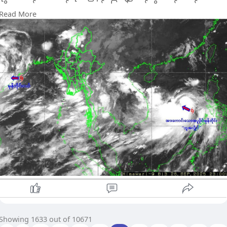
ထိုမှတဆင့် အနောက်-အနောက်မြောက်ဘက်သို့ ဆက်လ က်
Read More
ရွေ့လျားကာ တိုင်ဖွန်းမုန်တိုင်းအဖြစ် အားကောင်းလာနိုင်ပြီး နောက်
(၄၈) နာရီအတွင်း ဗီယက်နမ်နိုင်ငံ မြောက်ပိုင်းကမ်းခြေဒေသများကို
ဖြတ်ကျော်နိုင်သည်ဟု ခန့်မှန်းထား သည်။
အဆိုပါ မုန်တိုင်း " ဘူအလွိုင်၏ အရှိန်ကြောင့် ယနေ့ စက်တင်ဘာ
(၂၇)ရက် ညနေပိုင်းအချိန်အထိ ကချင်ပြည်နယ်နှင့်
ရှမ်းပြည်နယ်(မြောက်ပိုင်း)တို့တွင် နေရာကျဲကျဲ၊ မန္တ လေးတိုင်း၊ မ
ကွေး တိုင်း၊ ပဲခူးတိုင်း၊ စစ်ကိုင်းတိုင်း၊ ချင်းပြ ည်နယ်၊ ရခိုင်ပြည်နယ်
နှင့် ရှမ်းပြည်နယ်(အရှေ့ပိုင်း)တို့တွင် နေရာစိပ်စိပ်နှင့် ကျန်တိုင်း
ဒေသကြီးနှင့် ပြည်နယ်တို့တွင် နေရာအနှံ့အပြား မိုးထစ်ချုန်းရွာပြီး
နေပြည်တော်၊ ရန်ကုန်တိုင်း၊ ဧရာဝတီ တိုင်း၊ တနင်္သာရီတိုင်း၊
ကရင်ပြည်နယ်နှင့် မွန်ပြည်နယ်တို့တွင် နေရာကွက်၍ မိုးကြီးနိုင်
ကြောင်း သိရသည်။
ထို့ပြင် မိုးတိမ်တောင်ဖြစ်ပေါ်မှုအရ ရန်ကုန်တိုင်း၊ စစ်ကိုင်း တိုင်း
အထက်ပိုင်း၊ ဧရာဝတီတိုင်း၊ တနင်္သာရီတိုင်းနှင့် ကချင် ပြည်နယ်တို့
တွင် မိုးတိမ်တောင်များဖြစ်ထွန်းမှု အားကောင်းလျက်ရှိပြီး အဆိုပါ
မိုးတိမ်တောင်များရွေ့လျားရာနေရာတလျှောက်တွင် မိုးရွာသွန်းခြင်းနှ
င့်အတူ လေပြင်းတိုက်ခတ်ခြင်း၊ မိုးထစ်ချုန်းခြင်း၊ မိုးကြိုးပစ်ခြင်း၊
လျှပ်စီးလက်ခြင်းနှင့် မိုးသီးကြွေခြင်း စသည့် မိုးလေဝသဖြစ်စဉ်မျာ
ဖြစ်ပေါ်နိုင်သဖြင့် ကြိုတင်သတိပြုနိုင်ရန် နှိုးဆော်ထားသည်။
Showing 1633 out of 10671