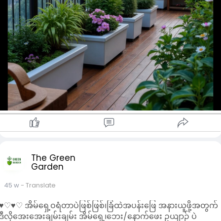
The Green
Garden
45 w
- Translate
♥︎♡♥︎♡ အိမ်ရှေ့ဝရံတာပဲဖြစ်ဖြစ်၊ခြံထဲအပန်းဖြေ အနားယူဖို့အတွက်
ဒီလိုအေးအေးချမ်းချမ်း အိမ်ရှေ့၊ဘေး/နောက်ဖေး ဥယျာဉ် ပဲ