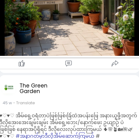
The Green
Garden
45 w
- Translate
♥︎♡♥︎♡ အိမ်ရှေ့ဝရံတာပဲဖြစ်ဖြစ်၊ခြံထဲအပန်းဖြေ အနားယူဖို့အတွက်
ဒီလိုအေးအေးချမ်းချမ်း အိမ်ရှေ့၊ဘေး/နောက်ဖေး ဥယျာဉ် ပဲ
ဖြစ်ဖြစ် နေရာအပိုရှိရင် ဒီလိုလေးလုပ်ထားကြမယ် 🌵🌸🪴🏡🌺🌿
♥︎♡♥︎♡
#အနာဂတ်မှာဒီလိုအိမ်ဆောက်ကြမယ်
#