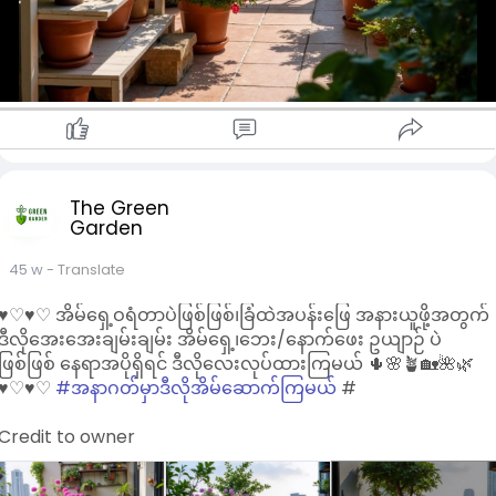
The Green
Garden
45 w
- Translate
♥︎♡♥︎♡ အိမ်ရှေ့ဝရံတာပဲဖြစ်ဖြစ်၊ခြံထဲအပန်းဖြေ အနားယူဖို့အတွက်
ဒီလိုအေးအေးချမ်းချမ်း အိမ်ရှေ့၊ဘေး/နောက်ဖေး ဥယျာဉ် ပဲ
ဖြစ်ဖြစ် နေရာအပိုရှိရင် ဒီလိုလေးလုပ်ထားကြမယ် 🌵🌸🪴🏡🌺🌿
♥︎♡♥︎♡
#အနာဂတ်မှာဒီလိုအိမ်ဆောက်ကြမယ်
#
Credit to owner