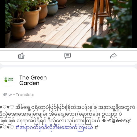
The Green
Garden
45 w
- Translate
♥︎♡♥︎♡ အိမ်ရှေ့ဝရံတာပဲဖြစ်ဖြစ်၊ခြံထဲအပန်းဖြေ အနားယူဖို့အတွက်
ဒီလိုအေးအေးချမ်းချမ်း အိမ်ရှေ့၊ဘေး/နောက်ဖေး ဥယျာဉ် ပဲ
ဖြစ်ဖြစ် နေရာအပိုရှိရင် ဒီလိုလေးလုပ်ထားကြမယ် 🌵🌸🪴🏡🌺🌿
♥︎♡♥︎♡
#အနာဂတ်မှာဒီလိုအိမ်ဆောက်ကြမယ်
#