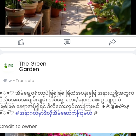
The Green
Garden
45 w
- Translate
♥︎♡♥︎♡ အိမ်ရှေ့ဝရံတာပဲဖြစ်ဖြစ်၊ခြံထဲအပန်းဖြေ အနားယူဖို့အတွက်
ဒီလိုအေးအေးချမ်းချမ်း အိမ်ရှေ့၊ဘေး/နောက်ဖေး ဥယျာဉ် ပဲ
ဖြစ်ဖြစ် နေရာအပိုရှိရင် ဒီလိုလေးလုပ်ထားကြမယ် 🌵🌸🪴🏡🌺🌿
♥︎♡♥︎♡
#အနာဂတ်မှာဒီလိုအိမ်ဆောက်ကြမယ်
#
Credit to owner