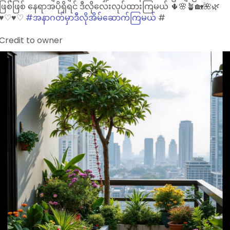
ဖြစ်ဖြစ် နေရာအပိုရှိရင် ဒီလိုလေးလုပ်ထားကြမယ် 🌵🌸🪴🏡🌺🌿
♥︎♡♥︎♡
#အနာဂတ်မှာဒီလိုအိမ်ဆောက်ကြမယ်
#
Credit to owner