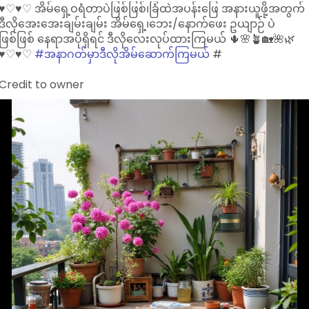
♥︎♡♥︎♡ အိမ်ရှေ့ဝရံတာပဲဖြစ်ဖြစ်၊ခြံထဲအပန်းဖြေ အနားယူဖို့အတွက်
ဒီလိုအေးအေးချမ်းချမ်း အိမ်ရှေ့၊ဘေး/နောက်ဖေး ဥယျာဉ် ပဲ
ဖြစ်ဖြစ် နေရာအပိုရှိရင် ဒီလိုလေးလုပ်ထားကြမယ် 🌵🌸🪴🏡🌺🌿
♥︎♡♥︎♡
#အနာဂတ်မှာဒီလိုအိမ်ဆောက်ကြမယ်
#
Credit to owner