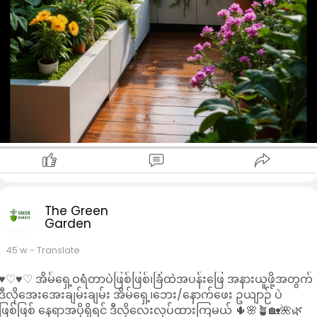
The Green
Garden
45 w
- Translate
♥︎♡♥︎♡ အိမ်ရှေ့ဝရံတာပဲဖြစ်ဖြစ်၊ခြံထဲအပန်းဖြေ အနားယူဖို့အတွက်
ဒီလိုအေးအေးချမ်းချမ်း အိမ်ရှေ့၊ဘေး/နောက်ဖေး ဥယျာဉ် ပဲ
ဖြစ်ဖြစ် နေရာအပိုရှိရင် ဒီလိုလေးလုပ်ထားကြမယ် 🌵🌸🪴🏡🌺🌿