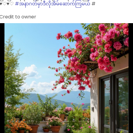
♥︎♡♥︎♡
#အနာဂတ်မှာဒီလိုအိမ်ဆောက်ကြမယ်
#
Credit to owner