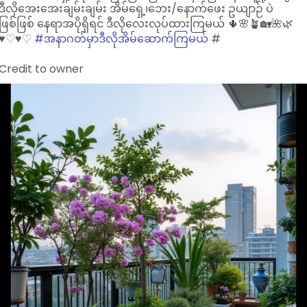
ဒီလိုအေးအေးချမ်းချမ်း အိမ်ရှေ့၊ဘေး/နောက်ဖေး ဥယျာဉ် ပဲ
ဖြစ်ဖြစ် နေရာအပိုရှိရင် ဒီလိုလေးလုပ်ထားကြမယ် 🌵🌸🪴🏡🌺🌿
♥︎♡♥︎♡
#အနာဂတ်မှာဒီလိုအိမ်ဆောက်ကြမယ်
#
Credit to owner