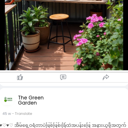
The Green
Garden
45 w
- Translate
♥︎♡♥︎♡ အိမ်ရှေ့ဝရံတာပဲဖြစ်ဖြစ်၊ခြံထဲအပန်းဖြေ အနားယူဖို့အတွက်