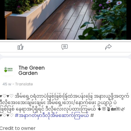
The Green
Garden
45 w
- Translate
♥︎♡♥︎♡ အိမ်ရှေ့ဝရံတာပဲဖြစ်ဖြစ်၊ခြံထဲအပန်းဖြေ အနားယူဖို့အတွက်
ဒီလိုအေးအေးချမ်းချမ်း အိမ်ရှေ့၊ဘေး/နောက်ဖေး ဥယျာဉ် ပဲ
ဖြစ်ဖြစ် နေရာအပိုရှိရင် ဒီလိုလေးလုပ်ထားကြမယ် 🌵🌸🪴🏡🌺🌿
♥︎♡♥︎♡
#အနာဂတ်မှာဒီလိုအိမ်ဆောက်ကြမယ်
#
Credit to owner