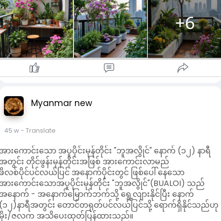
+6
Myanmar new
45 w
- Translate
အားကောင်းသော အပူပိုင်းမုန်တိုင်း "ဘူအလွိုင်" နောက် (၁၂) နာရီ
အတွင်း တိုင်ဖွန်းမုန်တိုင်းအဖြစ် အားကောင်းလာမည်
ဖိလစ်ပိုင်ပင်လယ်ပြင် အနောက်ပိုင်းတွင် ဖြစ်ပေါ် နေသော
အားကောင်းသောအပူပိုင်းမုန်တိုင်း "ဘူအလွိုင်"(BUALOI) သည်
အနောက် - အနောက်မြောက်ဘက်သို့ ရွေ့လျားနိုင်ပြီး နောက်
(၁၂)နာရီအတွင်း တောင်တရုတ်ပင်လယ်ပြင်သို့ ရောက်ရှိနိုင်သည်ဟု
မိုး/ဇလက အသိပေးထုတ်ပြန်ထားသည်။