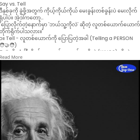
Say vs. Tell
ဒီနှစ်ခုကို ခွဲဖို့အတွက် ကိုယ့်ကိုယ်ကိုယ် မေးခွန်းတစ်ခွန်းပဲ မေးလိုက်
ရုံပါပဲ။ အဲ့ဒါကတော့...
"ပြောလိုက်တဲ့နောက်မှာ 'ဘယ်သူ့ကိုလဲ' ဆိုတဲ့ လူတစ်ယောက်ယောက
တိုက်ရိုက်ပါသလား။"
၁။ Tell - လူတစ်ယောက်ကို ပြောပြတဲ့အခါ (Telling a PERSON
🧑‍🤝‍🧑)
Tell ကို သုံးပြီဆိုရင် သူ့နောက်မှာ ဘယ်သူ့ကိုလဲ (WHO?) ဆိုတဲ့ လူ
Read More
တစ်ယောက်ယောက် အမြဲတမ်းလိုလို ပါကိုပါရပါမယ်။
မှတ်ထားရမယ့်ပုံစံ: TELL + PERSON
Tell me... (ကျွန်တော့်ကို ပြောပြပါ)
Tell your mom... (မင်းအမေကို ပြောပြလိုက်)
Don't tell anyone. (ဘယ်သူ့ကိုမှ မပြောပြနဲ့)
ဥပမာများ:
Please tell me the truth. (ကျေးဇူးပြုပြီး ကျွန်တော့်ကို အမှန်
အတိုင်းပြောပြပါ။)
He told his friend a secret. (သူက သူ့သူငယ်ချင်းကို လျှို့ဝှက်
ချက်တစ်ခု ပြောပြခဲ့တယ်။)
၂။ Say - စကားတစ်ခွန်းကို ပြောတဲ့အခါ (Saying WORDS 💬)
Say ကို သုံးပြီဆိုရင် သူ့နောက်မှာ ဘာပြောတာလဲ (WHAT?) ဆိုတဲ့