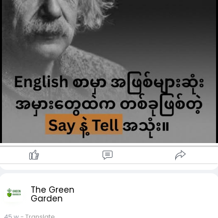
စကားလုံးတွေပဲ အဓိကလိုက်ပါတယ်။ သူ့နောက်မှာ လူ
တစ်ယောက်ယောက် တိုက်ရိုက် လုံးဝ လိုက်လို့မရပါဘူး။
မှတ်ထားရမယ့်ပုံစံ: SAY + "WORDS"
He said, "Hello." (သူက "ဟယ်လို" လို့ ပြောခဲ့တယ်။)
She said that she was tired. (သူမ ပင်ပန်းနေတယ်လို့ ပြောခဲ့
တယ်။)
အလွယ်ဆုံးနည်းလမ်း (The Golden Shortcut)
ကွက်လပ်ဖြည့်ရတဲ့ မေးခွန်းတွေ၊ ဒါမှမဟုတ် သင်ကိုယ်တိုင်ပြောရ
တော့မယ့်အခါမှာ.
➡️ ကွက်လပ်ရဲ့နောက်မှာ me, you, him, her, the teacher တို့လို
"လူ" တစ်ယောက်ယောက် ပါနေရင် TELL ကိုသာ ရွေးချယ်ပါ။
➡️ ကွက်လပ်ရဲ့နောက်မှာ that, "..." တို့လို "ပြောတဲ့စကား" တွေပဲ ပါန
ရင် SAY ကိုသာ ရွေးချယ်ပါ။
ဥပမာ:
He told me he was busy.
(ကွက်လပ်နောက်မှာ me ဆိုတဲ့ "လူ" ပါတဲ့အတွက် told ကိုသုံးပါ
တယ်)
He said that he was busy.
The Green
(ကွက်လပ်နောက်မှာ that ဆိုတဲ့ "စကား" ပဲပါတဲ့အတွက် said ကိုသုံ
Garden
ပါတယ်)
45 w
- Translate