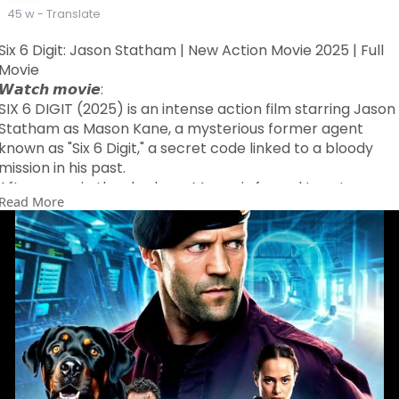
45 w
- Translate
Six 6 Digit: Jason Statham | New Action Movie 2025 | Full
Movie
𝙒𝙖𝙩𝙘𝙝 𝙢𝙤𝙫𝙞𝙚:
SIX 6 DIGIT (2025) is an intense action film starring Jason
Statham as Mason Kane, a mysterious former agent
known as "Six 6 Digit," a secret code linked to a bloody
mission in his past.
After years in the shadows, Mason is forced to return
Read More
when an international criminal organization discovers his
identity and targets him. Worse still, a high-level
technological device linked to the secret Mason is
protecting has fallen into the wrong hands, threatening
global security.
Facing elite assassins, spectacular combat scenes, and
thrilling chases, Mason must not only fight for his survival
but also stop a catastrophic plot before it's too late.