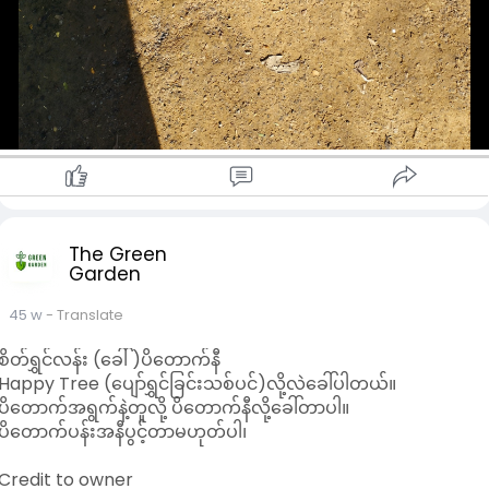
The Green
Garden
45 w
- Translate
စိတ်ရွှင်လန်း (ခေါ် )ပိတောက်နီ
Happy Tree (ပျော်ရွှင်ခြင်းသစ်ပင်)လို့လဲခေါ်ပါတယ်။
ပိတောက်အရွက်နဲ့တူလို့ ပိတောက်နီလို့ခေါ်တာပါ။
ပိတောက်ပန်းအနီပွင့်တာမဟုတ်ပါ၊
Credit to owner