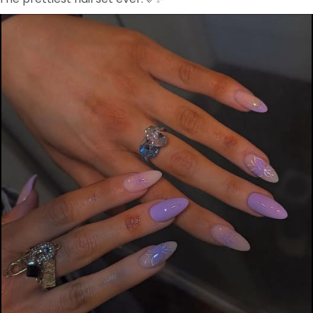
* ​သံပုရာသီး ပါးပါးလှီးထားသည် သို့မဟုတ် ပျားရည်
(၁) လက်ဖက်ရည်ဇွန်း (မထည့်လဲရသည်)
​ပြုလုပ်နည်း.....
​၁။ ရုံးပတီသီးများကို သေချာစွာ ဆေးကြောပါ။
၂။ အဖျားများကို ဖြတ်ထုတ်ပြီး အလျားလိုက် ထက်ခြမ်းခြမ်းပါ။
၃။ ရေ (၂) ခွက်နှင့်အတူ အိုးငယ်တစ်ခုထဲသို့ ထည့်ပါ။
၄။ ရေသည် အစိမ်းရောင် ဖျော့ဖျော့လေး ဖြစ်လာသည်အထိ (၁၀)
မိနစ်မှ (၁၅) မိနစ်ခန့် ပြုတ်ပါ။
၅။ ရေကို ခွက်ထဲသို့ စစ်ယူပြီး အနည်းငယ် အေးသွားအောင် ထားပါ။
၆။ နွေးနွေးလေး သောက်ပါ။ မနက်ခင်း ဘာမှမစားခင် အစာအိမ်
အလွတ်တွင် သောက်သုံးသင့်ပါသည်။
​အပိုဆောင်း အကြံပြုချက်များ
- ​အရသာနှင့် လန်းဆန်းမှုကို ပိုမိုရရှိစေရန် မသောက်မီ
သံပုရာရည် အနည်းငယ် ညှစ်ထည့်ပါ။
- ​ချိုသော အရသာလိုချင်ပါက ပျားရည် (၁) လက်ဖက်ရည်
ဇွန်း အနည်းငယ် ထည့်ပါ။
- ​အချို့သော မိသားစုများသည် ရုံးပတီသီးကို တစ်ညလုံး
ရေတွင် စိမ်ထားပြီး မနက်ခင်းတွင် အလားတူ အကျိုးကျေး
ဇူးများရရှိရန် ဖျော်ရည်ကို အစိမ်းအတိုင်း သောက်သုံးကြ
ပါသည်။
- ​အကောင်းဆုံးရလဒ်များအတွက် သဘာဝ၊ ဓာတုပစ္စည်း