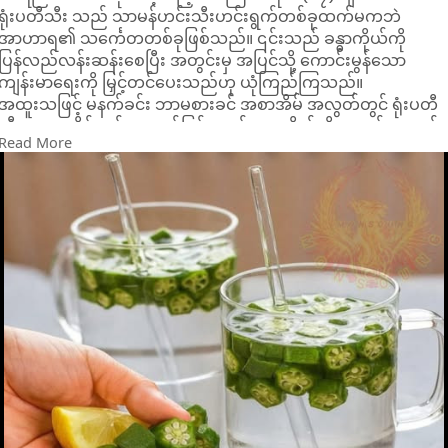
​ရုံးပတီသီး သည် သာမန်ဟင်းသီးဟင်းရွက်တစ်ခုထက်မကဘဲ
အာဟာရ၏ သင်္ကေတတစ်ခုဖြစ်သည်။ ၎င်းသည် ခန္ဓာကိုယ်ကို
ပြန်လည်လန်းဆန်းစေပြီး အတွင်းမှ အပြင်သို့ ကောင်းမွန်သော
ကျန်းမာရေးကို မြှင့်တင်ပေးသည်ဟု ယုံကြည်ကြသည်။
အထူးသဖြင့် မနက်ခင်း ဘာမစားခင် အစာအိမ် အလွတ်တွင် ရုံးပတီ
သီး ရေနွေးစိမ်ရည် သောက်ခြင်းသည် ခန္ဓာကိုယ်ကို နေ့သစ်အတွက်
Read More
အသင့်ပြင်ဆင်ရန် ရှေးရိုးစွဲ အလေ့အထတစ်ခု ဖြစ်ပါသည်။
​⁉️လူအများ လက်ဆင့်ကမ်း ယုံကြည်လာခဲ့သော အကျိုးကျေးဇူးများ
👇👇👇
​ရုံးပတီသီးရည်ကို ပုံမှန်သောက်သုံးသူများက အောက်ပါအတိုင်း
အထောက်အကူပြုနိုင်ကြောင်း ပြောဆိုကြသည်-
​၁။ ကျန်းမာသော အစာခြေစနစ်ကို မြှင့်တင်ပေးခြင်း။
၂။ ရံဖန်ရံခါ ဝမ်းချုပ်ခြင်းကို သက်သာစေခြင်း။
၃။ အစာအိမ်အမြှေးပါးကို လန်းဆန်းစေခြင်း။
၄။ ခန္ဓာကိုယ် ရေဓာတ်ပြည့်ဝအောင် ကူညီပေးခြင်း။
၅။ သွေးတွင်းသကြားဓာတ်ပမာဏကို မျှတအောင် ထိန်းသိမ်းရာတွင်
အထောက်အကူပြုခြင်း။
၆။ ကောင်းမွန်သော ကိုလက်စထရော မျှတမှုကို မြှင့်တင်ပေးခြင်း။
၇။ သွေးလည်ပတ်မှုကို ချောမွေ့စေခြင်း။
၈။ ခန္ဓာကိုယ်၏ သဘာဝ ခုခံအားစနစ်ကို အားကောင်းစေခြင်း။