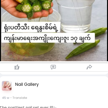
၉။ အဆစ်အမြစ် တောင့်တင်းခြင်းကို သက်သာစေခြင်း။
၁၀။ ပင်ပန်းနွမ်းနယ်သော ကြွက်သားများကို ပြန်လည်လန်းဆန်းစေ
ခြင်း။
၁၁။ နေ့သစ်အတွက် စွမ်းအင်တိုးစေခြင်း။
၁၂။ အတွင်းမှ အပြင်သို့ ကြည်လင်တောက်ပသော အသားအရေကို
ပံ့ပိုးပေးခြင်း။
၁၃။ ဗိုက်ပွခြင်းကို သက်သာစေခြင်း။
၁၄။ သဘာဝ အမျှင်ဓာတ်ဖြင့် ခန္ဓာကိုယ်ကို အာဟာရဖြည့်တင်းပေး
ခြင်း။
၁၅။ ကျန်းမာသော နေထိုင်မှုပုံစံနှင့် တွဲဖက်ပါက ကိုယ်အလေးချိန်
မျှတမှုကို မြှင့်တင်ပေးခြင်း။
၁၆။ ခန္ဓာကိုယ်ကို ညင်သာစွာ သန့်စင်ပေးခြင်း။
၁၇။ တစ်ကိုယ်လုံး ပေါ့ပါး လန်းဆန်းမှုကို ခံစားရစေခြင်း။
​ဤအရာများသည် ဆေးဘက်ဆိုင်ရာ အတည်ပြုချက်များ မဟုတ်
သော်လည်း ရိုးရှင်းသော သဘာဝ အစားအစာများ၏ တန်ဖိုးကို
အလေးပေးဖော်ပြသည့် ရိုးရာအစဉ်အလာ ယုံကြည်မှုများ ဖြစ်ကြ
Nail Gallery
ပါသည်။
​ပါဝင်ပစ္စည်းများ
* ​လတ်ဆတ်သော ရုံးပတီသီး (၃) လုံးမှ (၄) လုံး
45 w
- Translate
* ​ရေ (၂) ခွက်
The prettiest nail set ever.💜✨