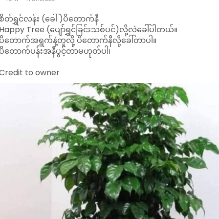
စိတ်ရွှင်လန်း (ခေါ် )ပိတောက်နီ
Happy Tree (ပျော်ရွှင်ခြင်းသစ်ပင်)လို့လဲခေါ်ပါတယ်။
ပိတောက်အရွက်နဲ့တူလို့ ပိတောက်နီလို့ခေါ်တာပါ။
ပိတောက်ပန်းအနီပွင့်တာမဟုတ်ပါ၊
Credit to owner