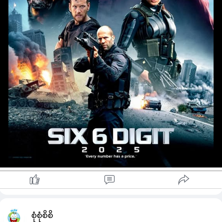
စုံစုံစိစိ