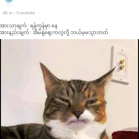
45 w
- Translate
အားသာချက် : ရန်ကုန်မှာ နေ
အားနည်းချက် : အိမ်နဲ့ဈေ:ကလွဲလို့ ဘယ်မှမသွာ:တတ်