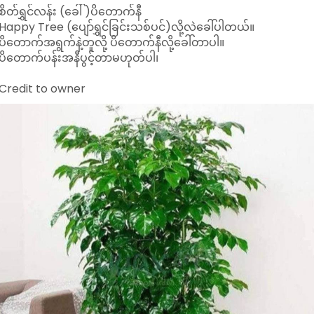
စိတ်ရွှင်လန်း (ခေါ် )ပိတောက်နီ
Happy Tree (ပျော်ရွှင်ခြင်းသစ်ပင်)လို့လဲခေါ်ပါတယ်။
ပိတောက်အရွက်နဲ့တူလို့ ပိတောက်နီလို့ခေါ်တာပါ။
ပိတောက်ပန်းအနီပွင့်တာမဟုတ်ပါ၊
Credit to owner