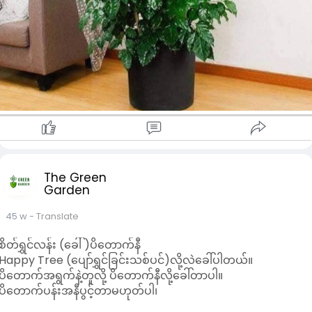
The Green
Garden
45 w
- Translate
စိတ်ရွှင်လန်း (ခေါ် )ပိတောက်နီ
Happy Tree (ပျော်ရွှင်ခြင်းသစ်ပင်)လို့လဲခေါ်ပါတယ်။
ပိတောက်အရွက်နဲ့တူလို့ ပိတောက်နီလို့ခေါ်တာပါ။
ပိတောက်ပန်းအနီပွင့်တာမဟုတ်ပါ၊