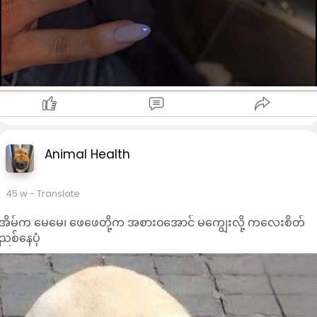
ကင်းစင်သော လတ်ဆတ်သော ရုံးပတီသီး ကို အသုံးပြုပါ။
အဘယ်ကြောင့်ဆိုသော် အစဉ်အလာအရ ၎င်းသည်
စွမ်းအင်ကို အကောင်းဆုံး ပေးနိုင်သည်ဟု ယူဆကြ
သောကြောင့် ဖြစ်ပါသည်။
Animal Health
45 w
- Translate
အိမ်က မေမေ၊ ဖေဖေတို့က အစား၀အောင် မကျွေးလို့ ကလေးစိတ်
ညစ်နေပုံ