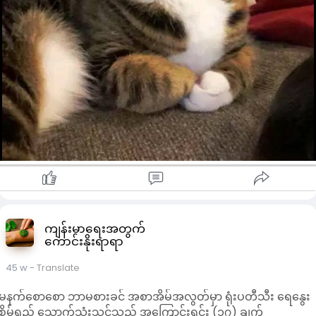
ကျန်းမာရေးအတွက်
ကောင်းနိုးရာရာ
45 w
- Translate
မနက်စောစော ဘာမစားခင် ​အစာအိမ်အလွတ်မှာ ရုံးပတီသီး ရေနွေး
စိမ်ရည် သောက်သုံးသင့်သည့် အကြောင်းရင်း (၁၇) ချက်