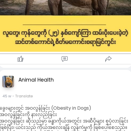
Animal Health
45 w
- Translate
ခွေးများတွင် အဝလွန်ခြင်း (Obesity in Dogs)
အဝလွန်ခြင်းကို နားလည်ခြင်း
အဝလွန်ခြင်း ဆိုသည်မှာ ခန္ဓာကိုယ်အတွင်း အဆီပိုများ စုပုံလာခြင်း
ဖြစ်ပြီး၊ ယင်းသည် ကိုယ်အလေးချိန် လွန်ကဲမှုကို ဖြစ်ပေါ်စေသည်။