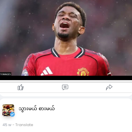
ဘူး။
ရူဘင်အမိုရမ်က လတ်တလောအချိန်တွင် အာမက်ဒီရယ်လိုအတွက်
ဘောလုံးက အရေးပါခြင်း မရှိကြောင်း ဆိုထားပါတယ်။
ဒီရယ်လိုဟာ ယခုရာသီတွင် ယူနိုက်တက်ရဲ့ ပွဲ ၆ ပွဲလုံး ပါဝင်ကစား
ထားသူ ဖြစ်ပြီး ၅ ပွဲအား ကျောနံပါတ် ၁၀ (သို့မဟုတ်)ညာတောင်ပံ
ခံစစ်သမားအဖြစ် ပွဲထွက်ကစားထားသူလည်း ဖြစ်ပါတယ်။
အမိုရမ်က "အာမက်ကို အားပေးမှု အားလုံး လုပ်ပေးထားတယ်။ လာ
မယ့်ပွဲက အရေးမကြီးပါဘူး"လို့ ပြောကြားသွားပါတယ်။
ဒီရယ်လိုဟာ ပြီးခဲ့တဲ့အပတ်တုန်းက ချဲလ်ဆီးအား အနိုင်ရတဲ့ပွဲအပြီး
တွင် ကစားဖော်ဟောင်းအလီဂျန်ဒရိုဂါနာချိုနှင့် အင်္ကျီလဲလှယ်ကာ
အတူတွဲရိုက်ထားတဲ့ ဓာတ်ပုံအား ဆိုရှယ်မီဒီယာတွင် တင်ပြီးနောက်
ပရိသတ်များရဲ့ ဝေဖန်မှုများ ခံခဲ့ရသူလည်း ဖြစ်ပါတယ်။
သွားမယ် စားမယ်
သူဟာ ယင်းသို့ ဝေဖန်ခြင်းခံရပြီးနောက် ဆိုရှယ်မီဒီယာမှ ပို့စ်အားလုံ
ကို ဖျက်ခဲ့သူလည်း ဖြစ်ပါတယ်။
45 w
- Translate