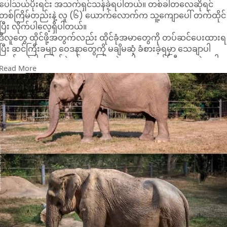
ပေါ်သယ်ပိုးရင်း အသက်ရှင်သန်ခဲ့ရပါတယ်။ တစ်ခါတလေဆိုရင်
တစ်ကြိမ်တည်းနဲ့ လူ (၆) ယောက်လောက်က သူ့ကျောပေါ် တက်ထိုင်
ပြီး လိုက်ပါလေ့ရှိပါတယ်။
ဒီလူတွေ ထိုင်ဖို့အတွက်လည်း ထိုင်ခုံအမာတွေကို တပ်ဆင်ပေးထားရ
ပြီး ဆင်ကြီးခမျာ ဝေဒနာတွေကို မချိမဆံ့ ခံစားခဲ့ရမှာ သေချာပါ
တယ်။ အဲ့ဒါကြောင့်ပဲ နှစ်တွေကြာတဲ့အခါ၊ အသက်ကြီးလာတဲ့အခါ
Read More
သူ့ရဲ့ ကျောရိုးတွေက ဒဏ်ဖြစ်သွားပြီး အခုလိုမျိုးပဲ မြင်တွေ့ခဲ့ရတာ
ပါ။
သူ့ကို (၂၀၀၇) ခုနှစ်ကတည်းက ကယ်တင်ခဲ့ပြီး သဘာဝဘေးမဲ့တော
ထဲမှာ လိုအပ်တဲ့ ကျန်းမာရေးစစ်ဆေးမှုတွေ လုပ်ပေး၊ လွတ်လပ်ခွင့်
တွေပေးပြီး ရှင်သန်စေခဲ့ပါတယ်။ ဒါပေမယ့် ဒီဒဏ်ရာတွေကတော့ 
ရင်လိုပြန်မဖြစ်နိုင်တော့ဘဲ ဆင်ကြီးနဲ့ပတ်သက်လို့ အားလုံးက
ကရုဏာသက်ခဲ့ရပါတယ်။