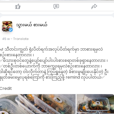
သွားမယ် စားမယ်
45 w
- Translate
🪔 သီတင်းကျွတ် ရုံးပိတ်ရက်အလုပ်ပိတ်ရက်မှာ ဘာစားရမှလဲ
စဉ်းစားနေတာလား ၊
✅မိသားစုဝင်တွေနဲ့ပျော်ပျော်ပါးပါးစားစရာတစ်ခုရှာနေတာလား ၊
✅တစ်ဦးတစ်ယောက်ကို ဘာကျွေးရမှလဲစဉ်းစားနေတာလား ၊
ဒါဆိုရင်တော့ ဝါးလိုက်တာနဲ့ ကြွပ်ရွနေတဲ့ ခံစားမှုမျိုးပေးနိုင်တဲ့ ဦး
နှုတ်ခမ်းမွှေးပုရစ်ကြော်ကို စားကြည့်ဖို့ remind လုပ်ပါတယ်✅
Credit