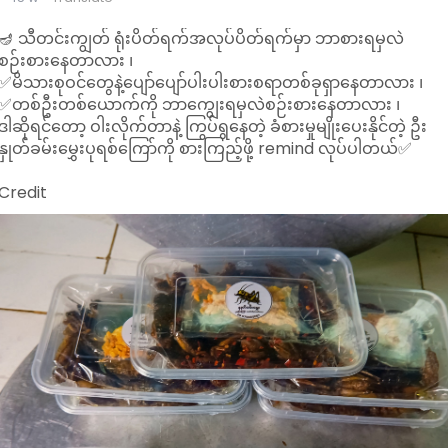
🪔 သီတင်းကျွတ် ရုံးပိတ်ရက်အလုပ်ပိတ်ရက်မှာ ဘာစားရမှလဲ
စဉ်းစားနေတာလား ၊
✅မိသားစုဝင်တွေနဲ့ပျော်ပျော်ပါးပါးစားစရာတစ်ခုရှာနေတာလား ၊
✅တစ်ဦးတစ်ယောက်ကို ဘာကျွေးရမှလဲစဉ်းစားနေတာလား ၊
ဒါဆိုရင်တော့ ဝါးလိုက်တာနဲ့ ကြွပ်ရွနေတဲ့ ခံစားမှုမျိုးပေးနိုင်တဲ့ ဦး
နှုတ်ခမ်းမွှေးပုရစ်ကြော်ကို စားကြည့်ဖို့ remind လုပ်ပါတယ်✅
Credit