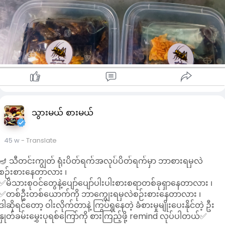
သွားမယ် စားမယ်
45 w
- Translate
🪔 သီတင်းကျွတ် ရုံးပိတ်ရက်အလုပ်ပိတ်ရက်မှာ ဘာစားရမှလဲ
စဉ်းစားနေတာလား ၊
✅မိသားစုဝင်တွေနဲ့ပျော်ပျော်ပါးပါးစားစရာတစ်ခုရှာနေတာလား ၊
✅တစ်ဦးတစ်ယောက်ကို ဘာကျွေးရမှလဲစဉ်းစားနေတာလား ၊
ဒါဆိုရင်တော့ ဝါးလိုက်တာနဲ့ ကြွပ်ရွနေတဲ့ ခံစားမှုမျိုးပေးနိုင်တဲ့ ဦး
နှုတ်ခမ်းမွှေးပုရစ်ကြော်ကို စားကြည့်ဖို့ remind လုပ်ပါတယ်✅