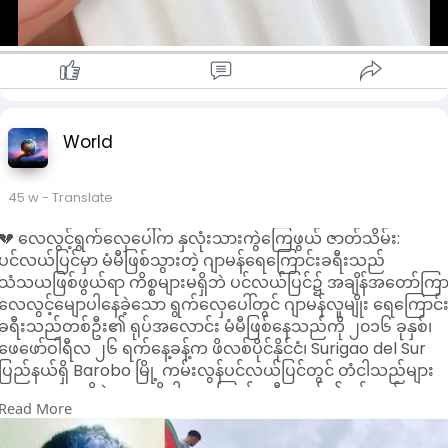
World
45 w
- Translate
💔 လေလွင့်ရွက်လှေပေါ်က နှလုံးသားကွဲကြေဖွယ် ဇာတ်သိမ်း:
ပင်လယ်ပြင်မှာ မံမီဖြစ်သွားတဲ့ ဂျာမန်ရေကြောင်းခရီးသည်
သံသယဖြစ်ဖွယ်ရာ ကိစ္စများမရှိဘဲ ပင်လယ်ပြင်၌ အချိန်အတော်ကြ
လေလွင့်မျောပါနေခဲ့သော ရွက်လှေပေါ်တွင် ဂျာမန်လူမျိုး ရေကြောင်
ခရီးသည်တစ်ဦး၏ ရုပ်အလောင်း မံမီဖြစ်နေသည်ကို ၂၀၁၆ ခုနှစ်၊
ဖေဖော်ဝါရီလ ၂၆ ရက်နေ့ခန့်က ဖိလစ်ပိုင်နိုင်ငံ၊ Surigao del Sur
ပြည်နယ်ရှိ Barobo မြို့ ကမ်းလွန်ပင်လယ်ပြင်တွင် တံငါသည်များ
က ရှာဖွေတွေ့ရှိခဲ့ရာ အဆိုပါ ရေကြောင်းခရီးသည်၏ ဝမ်းနည်း
Read More
ဖွယ်ရာ ဇာတ်သိမ်းခန်းကို ကမ္ဘာက သိရှိခဲ့ရပါတယ်။ ရွက်လှေကို
စစ်ဆေးမှုများအရ ၎င်းသည် Manfred Fritz Bajorat အမည်ရှိ