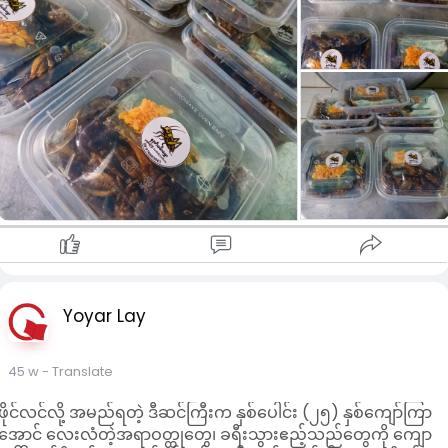
Yoyar Lay
45 w
- Translate
ဖိုင်လင်လို့ အမည်ရတဲ့ ဒီဆင်ကြီးက နှစ်ပေါင်း (၂၅) နှစ်ကျော်ကြာ
အောင် လေးလံတဲ့အရာဝတ္ထုတွေ၊ ခရီးသွားဧည့်သည်တွေကို ကျော