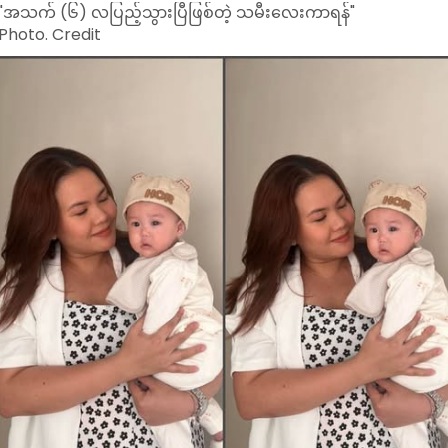
"အသက် (၆) လပြည့်သွားပြီဖြစ်တဲ့ သမီးလေးကာရန်"
Photo. Credit