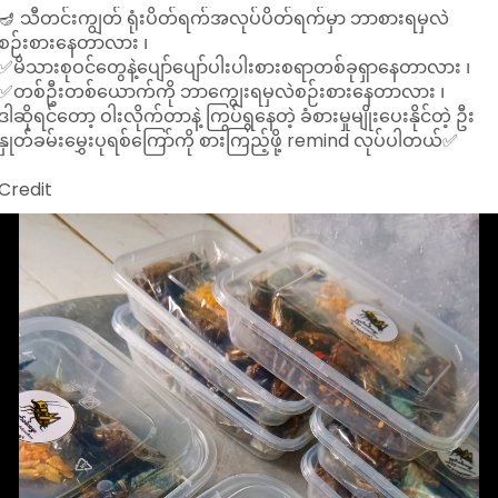
ယူနိုက်တက်အတွက် နောက်ထပ် သတင်းဆိုးတစ်ခုက နောက်ခံလူနူ
🪔 သီတင်းကျွတ် ရုံးပိတ်ရက်အလုပ်ပိတ်ရက်မှာ ဘာစားရမှလဲ
ဆာမာ့ဇ်ရာဝီမှာလည်း ဘရန့်ဖို့ဒ်နှင့်ပွဲတွင် ပါဝင်လာမှာ မဟုတ်သလို
စဉ်းစားနေတာလား ၊
အောက်တိုဘာလလယ်ပိုင်းအထိ ပြန်ကစားနိုင်မဲ့ အခြေအနေမှာ မရှိ
✅မိသားစုဝင်တွေနဲ့ပျော်ပျော်ပါးပါးစားစရာတစ်ခုရှာနေတာလား ၊
ပါဘူး။
✅တစ်ဦးတစ်ယောက်ကို ဘာကျွေးရမှလဲစဉ်းစားနေတာလား ၊
ဒါဆိုရင်တော့ ဝါးလိုက်တာနဲ့ ကြွပ်ရွနေတဲ့ ခံစားမှုမျိုးပေးနိုင်တဲ့ ဦး
Credit - Playmaker Journal
နှုတ်ခမ်းမွှေးပုရစ်ကြော်ကို စားကြည့်ဖို့ remind လုပ်ပါတယ်✅
#ဘောလုံးသတင်းစုံ
Credit