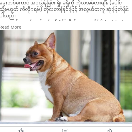
ခွေးတစ်ကောင် အဝလွန်ခြင်း ရှိ၊ မရှိကို ကိုယ်အလေးချိန် (ပေါင်
သို့မဟုတ် ကီလိုဂရမ်) တိုင်းတာခြင်းဖြင့် အလွယ်တကူ ဆုံးဖြတ်နိုင်
ပါသည်။
• ခွေးတစ်ကောင်သည် ၎င်း၏ စံပြကိုယ်အလေးချိန် (Ideal Body
Read More
Weight) ထက် ၁၀% မှ ၂၀% ပိုနေပါက ကိုယ်အလေးချိန်လွန်
(Overweight) အဖြစ် သတ်မှတ်သည်။
• စံပြကိုယ်အလေးချိန်ထက် ၂၀% ကျော်လွန်နေပါက အဝလွန်ခြင်း
(Obese) အဖြစ် သတ်မှတ်သည်။
မြောက်အမေရိကတွင် အဝလွန်ခြင်းသည် ခွေးများ၌ ကာကွယ်နိုင်
သော ရောဂါများထဲတွင် အဖြစ်အများဆုံး ဖြစ်သည်။ ၂၀၂၂ ခုနှစ်
စစ်တမ်းများအရ ခွေးများ၏ ၅၉% သည် ကိုယ်အလေးချိန် လွန်ကဲ
နေကြောင်း တွေ့ရသည်။
အဝလွန်ခြင်း၏ အန္တရာယ်များ
အဝလွန်ခြင်း သည် နာတာရှည် ရောင်ရမ်းမှု အခြေအနေတစ်ခုဖြစ်ပြီ
ခွေး၏ သက်တမ်းကို တိုစေနိုင်သည်။ သုတေသနများအရ ကိုယ်
အလေးချိန် အနည်းငယ် လွန်ကဲရုံမျှဖြင့်ပင် ပုံမှန်သက်တမ်းထက် နှစ်
နှစ်နီးပါး လျော့ကျစေနိုင်သည် ဟု ဖော်ပြသည်။
ယခုအခါ သိပ္ပံနည်းကျ လေ့လာမှုများအရ အဆီတစ်ရှူးများသည်
ရောင်ရမ်းစေသော ဟော်မုန်းများ ထုတ်လွှတ်ပြီး ခန္ဓာကိုယ်အပေါ်
ဖိအားပေးကာ ရောဂါများစွာကို အထောက်အကူပြုကြောင်း တွေ့ရှိရ