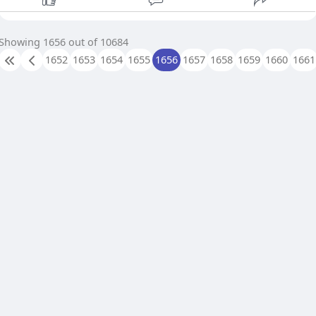
သည်။ ထို့ကြောင့် အဝလွန်ခြင်းကို နာတာရှည် ရောင်ရမ်းမှု
အခြေအနေ တစ်ခုအဖြစ် ရှုမြင်လာကြသည်။
ပုံမှန် ကိုယ်အလေးချိန်ရှိသော ခွေးများနှင့် နှိုင်းယှဉ်လျှင် အဝလွန်
Showing 1656 out of 10684
သောခွေးများတွင် အောက်ပါပြဿနာများ ဖြစ်နိုင်ခြေ ပိုများပါသည်
1652
1653
1654
1655
1656
1657
1658
1659
1660
1661
• ကင်ဆာ (Cancer)
• ဆီးချိုရောဂါ (Diabetes mellitus)
• နှလုံးရောဂါ (Heart disease) နှင့် သွေးတိုးရောဂါ
(Hypertension)
• အရိုးအဆစ်ရောင်ခြင်း (Osteoarthritis)
• ဆီးအိမ်ကျောက်တည်ခြင်း (Urinary bladder stones)
• မေ့ဆေးပေးရာတွင် နောက်ဆက်တွဲပြဿနာများ
ထို့အပြင် သိုင်းရွိုက်ဟော်မုန်း နည်းပါးခြင်း (Hypothyroidism)
သို့မဟုတ် ကျောက်ကပ်အပေါ်ရှိ ဂလင်းများ အလွန်အကျွံ အလုပ်လုပ
ခြင်း (Cushing’s disease) ကဲ့သို့သော ရောဂါများကြောင့်လည်း
ခွေးများ အဝလွန်နိုင်သည်။
ခွေး အဝလွန်နေကြောင်း စစ်ဆေးခြင်း
ခွေးတစ်ကောင်ကို ကူညီရန် ပထမဆုံးအဆင့်မှာ ပြဿနာရှိကြောင်း
အသိအမှတ်ပြုခြင်း ဖြစ်သည်။ သို့သော် မီဒီယာများကြောင့် ကိုယ်
အလေးချိန်လွန်နေသော ခွေးပုံရိပ်များကိုသာ မြင်နေရသဖြင့်
ကျန်းမာသော ပုံစံကို နားလည်ရန် ခက်ခဲလာသည်။ သင့်ရဲ့ တိရစ္ဆာန်
ဆရာဝန် က အကဲဖြတ်ပေးခြင်းဖြင့် ကူညီပေးနိုင်ပါသည်။