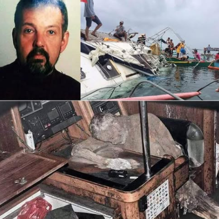
အသက် ၅၉ နှစ်အရွယ် ဂျာမန်လူမျိုး ရေကြောင်းခရီးသည်
ဖြစ်ကြောင်း ဖော်ထုတ်နိုင်ခဲ့ပါတယ်။
Bajorat ၏ ခန္ဓာကိုယ်သည် ရွက်လှေအတွင်း ရေဒီယိုခန်းရှိ စားပွဲ
တွင် ထိုင်လျက်အနေအထားဖြင့် လက်တစ်ဖက်က စားပွဲပေါ်တွင် မှီ
နေကာ မံမီသဖွယ် တည်ရှိနေခဲ့ပြီး၊ ခြောက်သွေ့သော ပင်လယ်လေ၊
ဆားဓာတ်နှင့် အပူချိန်တို့ ပေါင်းစပ်မှုကြောင့် သဘာဝအတိုင်း
ထိန်းသိမ်းခံထားရခြင်း ဖြစ်တယ်လို့ ကျွမ်းကျင်သူများက မှတ်ချက်
ပြုကြပါတယ်။ စုံစမ်းစစ်ဆေးသူများက လူသတ်မှု သို့မဟုတ်
ရာဇဝတ်မှု လက္ခဏာ တစ်စုံတစ်ရာမှ မတွေ့ရှိရဘဲ၊ ၎င်းသည်
ရုတ်တရက် နှလုံးရောဂါဖောက်ပြန်ခြင်း (acute myocardial
infarction) ကြောင့် တစ်ပတ်ခန့်အတွင်း ကွယ်လွန်သွားခဲ့ခြင်းဖြစ်
နိုင်ကြောင်း ကောက်ချက်ချခဲ့ပါတယ်။
Bajorat သည် ၎င်း၏ 'Sayo' အမည်ရှိ ရွက်လှေဖြင့် နှစ်ပေါင်း ၂၀
ခန့် ကမ္ဘာ့ပင်လယ်ပြင်တစ်ဝိုက် ခရီးဆန့်ခဲ့သူဖြစ်ပြီး၊ ရွက်လှေပေါ်
တွင် ၎င်း၏ အသုံးအဆောင်များ၊ အဝတ်အစားများ၊ စည်သွပ်ဗူးများ
ဓာတ်ပုံအယ်လ်ဘမ်များနှင့် ချစ်ခင်သူများထံ ရေးသားထားသော
မှတ်စုများစွာကို တွေ့ရှိခဲ့ရပါတယ်။ ယင်းတို့အနက် ၎င်း၏ ကွယ်လွန်
သွားခဲ့သော ဇနီးဟောင်းအတွက် ရည်စူး၍ ရေးသားထားသည့် မှတ်စု
တစ်ခုတွင် “နှစ်ပေါင်း သုံးဆယ်တိုင်တိုင် ငါတို့လမ်းတူလျှောက်ခဲ့ကြ
တယ်။ အဲ့ဒီနောက်မှ ဘဝကို ဆက်လက်ရှင်သန်လိုတဲ့ ဆန္ဒထက်