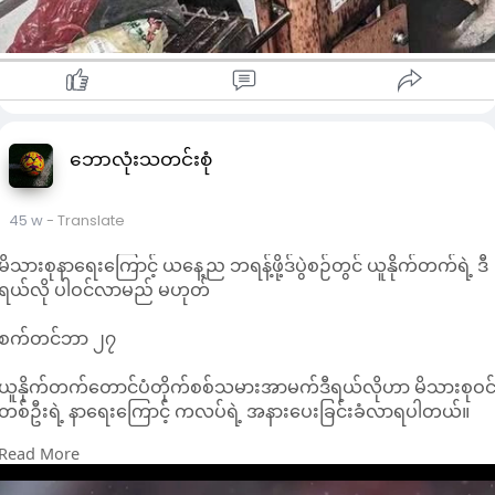
မကောင်းဆိုးဝါးတို့ရဲ့ စွမ်းအားက ပိုအားကောင်းလာခဲ့တယ်။ မင်း မရှ
တော့ဘူး။ မင်းရဲ့ ဝိညာဉ် ငြိမ်းချမ်းပါစေ။ မင်းရဲ့ Manfred” ဟူ၍
ရေးသားထားသည်ကို တွေ့ရှိရပြီး၊ ၎င်း၏ ဘဝနှင့် ပင်လယ်ခရီးစဉ်
အပေါ် ခံစားချက်အချို့ကို ဖော်ပြနေခဲ့ပါတယ်။
ဤ ထူးခြားဆန်းကြယ်ပြီး ဝမ်းနည်းဖွယ်ရာ အဖြစ်အပျက်သည်
ပင်လယ်ပြင်၏ အဆုံးမဲ့ စွန့်စားခန်းနှင့် တစ်ကိုယ်တည်းနေထိုင်
ခြင်း၏ ခြောက်ခြားဖွယ်အဖြစ်ကို ပြသနေခဲ့ကာ၊ Manfred Fritz
ဘောလုံးသတင်းစုံ
Bajorat ၏ ပင်လယ်ထဲမှ နိဒါန်းချုပ်ခဲ့သော နောက်ဆုံးခရီးစဉ်က
လူအများ၏ စိတ်ဝင်စားမှုကို ယနေ့တိုင် ဖမ်းစားဆဲပင် ဖြစ်ပါတယ်။
Source: Life Facts
45 w
- Translate
မိသားစုနာရေးကြောင့် ယနေ့ည ဘရန့်ဖို့ဒ်ပွဲစဉ်တွင် ယူနိုက်တက်ရဲ့ ဒီ
ရယ်လို ပါဝင်လာမည် မဟုတ်
စက်တင်ဘာ ၂၇
ယူနိုက်တက်တောင်ပံတိုက်စစ်သမားအာမက်ဒီရယ်လိုဟာ မိသားစုဝင
တစ်ဦးရဲ့ နာရေးကြောင့် ကလပ်ရဲ့ အနားပေးခြင်းခံလာရပါတယ်။
Read More
အိုင်ဗရီကို့စ်လက်ရွေးစင်ကစားသမားဟာ ယနေ့ည ဘရန့်ဖို့ဒ်အား
အဝေးကွင်းသို့ သွားရောက်ကစားရမဲ့ပွဲစဉ်တွင် ပါဝင်လာမှာ မဟုတ်ပ