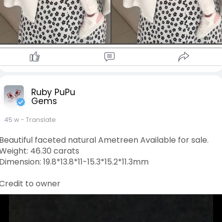
Ruby PuPu
Gems
45 w
- Translate
Beautiful faceted natural Ametreen Available for sale.
Weight: 46.30 carats
Dimension: 19.8*13.8*11-15.3*15.2*11.3mm
Credit to owner