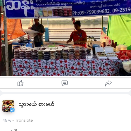
#popular
Paoh Stars
ဘားအံ ခရီးသွား(ဓာတ်ပုံ)
Credit
သွားမယ် စားမယ်
45 w
- Translate