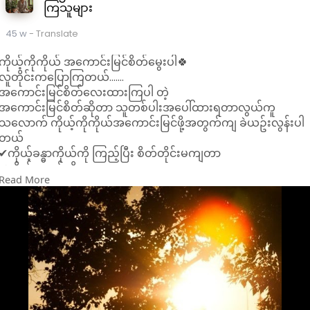
ကြသူများ
45 w
- Translate
ကိုယ့်ကိုကိုယ် အကောင်းမြင်စိတ်မွေးပါ🍀
လူတိုင်းကပြောကြတယ်.......
အကောင်းမြင်စိတ်လေးထားကြပါ တဲ့
အကောင်းမြင်စိတ်ဆိုတာ သူတစ်ပါးအပေါ်ထားရတာလွယ်ကူ
သလောက် ကိုယ့်ကိုကိုယ်အကောင်းမြင်ဖို့အတွက်ကျ ခဲယဥ်းလွန်းပါ
တယ်
✔ကိုယ့်ခန္ဓာကိုယ်ကို ကြည့်ပြီး စိတ်တိုင်းမကျတာ
✔ကိုယ့်အလုပ်ကို အားမရတာ
Read More
✔ကိုယ့်ဖြစ်တည်မှုကို မကျေနပ်တာ
✔ကိုယ့်ကိုကိုယ် ယုံကြည်မှုမရှိတာ
ဒါတွေကစပြီး ကိုယ့်ကိုကိုယ် အကောင်းမမြင်ဘူး ဖြစ်တတ်ကြပါ
တယ်။
အဲလိုအတွေးတွေဝင်နေရင်တော့ ချက်ချင်း ဖျောက်ဖျက်ပစ်နိုင်အောင
ကြိုးစားပြီး
📣ငါဒါကိုလုပ်နိုင်တယ် ငါလည်းဖြစ်နိုင်တယ်ဆိုတဲ့အတွေးကို တွေး
ထားပါ
တစ်ခုခုလုပ်ပြီးတိုင်းလည်း တော်လိုက်တာ လိမ္မာလိုက်တာ စသဖြင့်