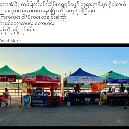
ဘားအံမြို့ ကမ်းနားလမ်းထိပ်၊ ရွှေရင်မျှော် ဘုရားအနီးမှာ ရှိပါတယ်
ညနေ ၄:၀၀ လောက်ကနေစပြီး ဆိုင်တွေ စုံပါပြီနော်
ကြက်ကင်၊ ငါ*းကင်၊ လုချင်းကြော်
ကရင်တောထမင်း တောဟင်း
မုန့်တီ၊ မုန့်ဟင်းခါး
သစ်သီးမျိုးစုံ
Read More
ထိုင်းရိုးရာအစာ:အစာ၊ ဗမာရျုးရာအစာ:အစာ၊ ကရင်ရိုးရာအစာ:အစာ
တို့ ရရှိပါတယ်
အခါအခွင့်ကြုံရင် ဘားအံကို လာလည်တဲ့အခါ ညဈေးတန်းလေးကို
လည်း ဝင်လည်ဖို့လည်းမမေ့နဲ့နော်😍
#popular
Paoh Stars
ဘားအံ ခရီးသွား(ဓာတ်ပုံ)
Credit