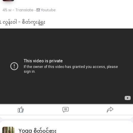
45 w
- Translate
-
Youtube
L လွန်းဝါ - စိတ်ကူးနဲ့ရူး
Yoga စိတ်၀င်စား