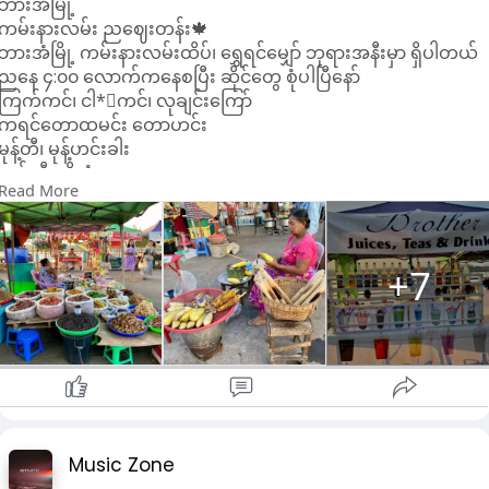
ဘားအံမြို့
ကမ်းနားလမ်း ညဈေးတန်း🍁
ဘားအံမြို့ ကမ်းနားလမ်းထိပ်၊ ရွှေရင်မျှော် ဘုရားအနီးမှာ ရှိပါတယ်
ညနေ ၄:၀၀ လောက်ကနေစပြီး ဆိုင်တွေ စုံပါပြီနော်
ကြက်ကင်၊ ငါ*းကင်၊ လုချင်းကြော်
ကရင်တောထမင်း တောဟင်း
မုန့်တီ၊ မုန့်ဟင်းခါး
သစ်သီးမျိုးစုံ
Read More
ထိုင်းရိုးရာအစာ:အစာ၊ ဗမာရျုးရာအစာ:အစာ၊ ကရင်ရိုးရာအစာ:အစာ
တို့ ရရှိပါတယ်
အခါအခွင့်ကြုံရင် ဘားအံကို လာလည်တဲ့အခါ ညဈေးတန်းလေးကို
လည်း ဝင်လည်ဖို့လည်းမမေ့နဲ့နော်😍
+7
#popular
Paoh Stars
ဘားအံ ခရီးသွား(ဓာတ်ပုံ)
Credit
Music Zone