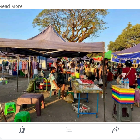
သစ်သီးမျိုးစုံ
Read More
ထိုင်းရိုးရာအစာ:အစာ၊ ဗမာရျုးရာအစာ:အစာ၊ ကရင်ရိုးရာအစာ:အစာ
တို့ ရရှိပါတယ်
အခါအခွင့်ကြုံရင် ဘားအံကို လာလည်တဲ့အခါ ညဈေးတန်းလေးကို
လည်း ဝင်လည်ဖို့လည်းမမေ့နဲ့နော်😍
#popular
Paoh Stars
ဘားအံ ခရီးသွား(ဓာတ်ပုံ)
Credit