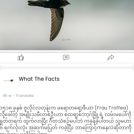
What The Facts
45 w
- Translate
၁၅၁၈ ခုနှစ် ဇူလိုင်လတုန်းက ဖရောတရော့ဖီယာ (Frau Troffea)
လို့ခေါ်တဲ့ အမျိုးသမီးတစ်ဦးဟာ စထရာ့စ်ဘာ့ဂ်မြို့ရဲ့ လမ်းမပေါ်ကို
ရုတ်တရက် ထွက်လာပြီး ဂီတသံစဉ်မပါဘဲ ကခုန်ခဲ့ပါတယ် သူမဟာ
၆ ရက်လုံးလုံး အဆက်မပြတ် ကခဲ့ပြီး ဘာကြောင့်ကနေလဲဆိုတာကို