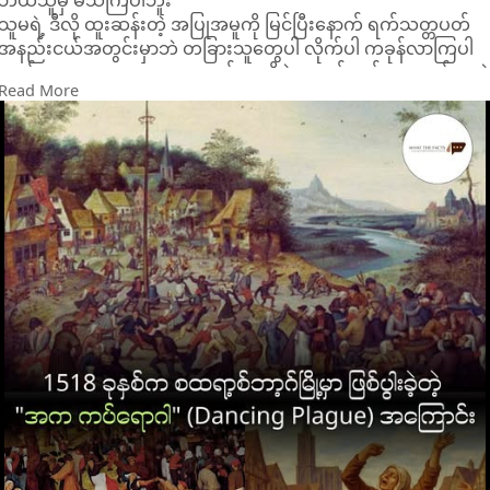
ဘယ်သူမှ မသိကြပါဘူး
သူမရဲ့ ဒီလို ထူးဆန်းတဲ့ အပြုအမူကို မြင်ပြီးနောက် ရက်သတ္တပတ်
အနည်းငယ်အတွင်းမှာဘဲ တခြားသူတွေပါ လိုက်ပါ ကခုန်လာကြပါ
တယ် ပထမတော့ လူ ၃၀ လောက်သာ ရှိခဲ့ပေမယ့် တစ်လအတွင်းမှာပ
Read More
လူ ၄၀၀ ကျော် အထိ တိုးလာခဲ့ပါတယ် သူတို့ဟာ နားမလည်နိုင်
လောက်အောင် စိတ်လှုပ်ရှားစွာနဲ့ ကခဲ့ကြပြီး လဲကျတာမျိုး၊ အိပ်တာ
မျိုးမရှိဘဲ ကခဲ့ကြတယ်လို့ မှတ်တမ်းတွေမှာ ဖော်ပြထားပါတယ်
တဖြည်းဖြည်းနဲ့ လူတွေဟာ ပိုများလာပြီး အဆက်မပြတ် ကခုန်လာ
ကြပါတယ် နေ့စဉ် လူ ၁၅ ဦး လောက်ဟာ နှလုံးရောဂါဖောက်ခြင်း၊
ဦးနှောက်သွေးကြောပြတ်ခြင်း (stroke) နဲ့ ပင်ပန်းနွမ်းနယ်ခြင်းတို့
ကြောင့် ေxသဆုံးခဲ့ရပါတယ်
နောက်ဆုံးမှာတော့ အာဏာပိုင်တွေဟာ ကခုန်ခြင်းကို တားမြစ်ခဲ့ပါ
တယ် ကခုန်နေတဲ့သူတွေကိုလည်း ဘုရားကျောင်းတစ်ကျောင်းဆီကို
ခေါ်သွားပြီး ဆေးဝါးကုသမှုတွေပေးကာ အတင်းအကျပ် နားခိုင်းခဲ့ပါ
တယ်
ဒီလိုဖြစ်ရခြင်းနဲ့ပတ်သက်လို့ သီအိုရီနှစ်ခု ထွက်ပေါ်လာခဲ့ပါတယ်
- Mass Hysteria (အစုလိုက်အပြုံလိုက် စိတ်ခြောက်ခြားမှု)
သမိုင်းပညာရှင်တွေနဲ့ ဆေးပညာရှင်အများစုက ဒီသီအိုရီကို လက်ခံ
ကြပါတယ် အဲဒီခေတ်က စထရာ့စ်ဘာ့ဂ်မြို့မှာ အစာငတ်မွတ်မှု၊
ရောဂါဘယနဲ့ ဆင်းရဲမွဲတေမှုတွေ အပြင်းအထန် ဖြစ်ပွားနေတာ
ကြောင့် လူတွေဟာ စိတ်ပိုင်းဆိုင်ရာ ဖိစီးမှုတွေ အလွန်များပြားနေခဲ့ပ