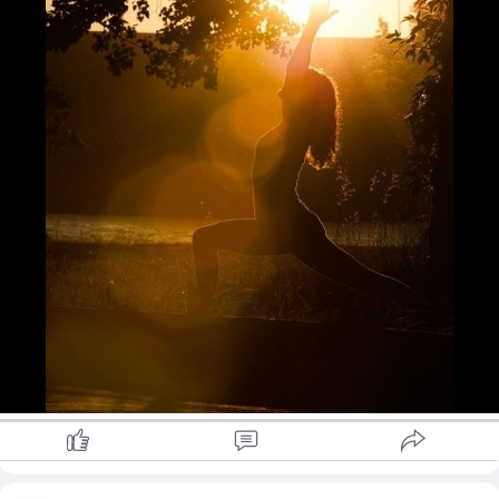
ကိုယ့်ကိုကိုယ် ပြန်ချီးကျူးလိုက်ပါ👏🏻
ဥပမာ-ကိုယ်က ယောဂ စကျင့်ပြီ ဆိုပါစို့.....
သူများတွေလုပ်နိုင်တဲ့ Pose ကို ကိုယ်က မလုပ်နိုင်ဘူးဆိုရင် ကိုယ့်ကို
ကိုယ် အပြစ်တင်ပြီး မကျေမနပ်ဖြစ်မနေပဲ
ငါလုပ်နိုင်ပါတယ် ဖြစ်သွားမှာပါ ဆိုတဲ့ အတွေးနဲ့
ဖြည်းဖြည်းချင်း ကျင့်တဲ့အခါ နောက်ဆုံး လုပ်နိုင်သွားတာပါပဲ
နောက်ဆို ယောဂကျင့်ရတာဟာ ကိုယ့်အတွက် လွယ်ကူလာပါလိမ့်
မယ်😇😇
တခြားနယ်ပယ် တခြားအလုပ်တွေမှာလည်း ဒီလိုပါပဲ။မလုပ်နိုင်ဘူး 
ဖြစ်နိုင်ဘူး ငါညံ့ပါတယ်ဆိုတဲ့ အတွေးတွေကို ခေါင်းထဲက ဖယ်ထုတ်
ပြီး ကိုယ့်ကိုယ်ကို အကောင်းမြင်စိတ်လေးနဲ့ အကောင်းဆုံး
လုပ်ဆောင်သွားတဲ့အခါ ဘဝကြီးက ကျေနပ်စရာအရမ်းကောင်းသွား
မှာပါ🤗🤗
ဒီနေ့ကစပြီး ကိုယ့်ကိုကိုယ်အကောင်းမြင်ရင်းရှေ့ဆက်ကြဦးစို့နော် 
😘
#newgoldyoga
#အကောင်းမြင်စိတ်
#yoga
Credit