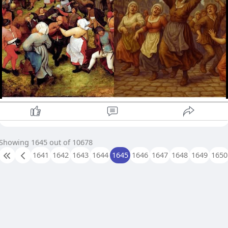
တယ် ဒီစိတ်ဖိစီးမှုတွေကြောင့် အစုလိုက်အပြုံလိုက် စိတ်ခြောက်ခြား
မှု ဖြစ်ပွားပြီး ကခုန်တဲ့ ပုံစံမျိုးနဲ့ ပြင်ပကို ထွက်ပေါ်လာခဲ့တယ်လို့
ယူဆကြပါတယ်
- Ergot Poisoning (အာဂေါ့ အဆိပ်သင့်ခြင်း)
ဒီသီအိုရီအရ မိုးစပါး၊ ဂျုံစပါးတွေပေါ်မှာ ပေါက်ရောက်တတ်တဲ့ မှို
တစ်မျိုးဖြစ်တဲ့ Ergot မှိုဟာ အဆိပ်သင့်စေနိုင်ပါတယ် ဒီမှိုဟာ
ခန္ဓာကိုယ်ထဲကို ရောက်ရှိသွားတဲ့အခါ အတက်ရောဂါ၊ ကြွက်တက်
တာ၊ အမြင်မှားယွင်းတာနဲ့ စိတ်ကယောင်ခြောက်ခြားဖြစ်တာတွေကို
ဖြစ်စေနိုင်ပါတယ် ဒါပေမဲ့ က တဲ့သူတွေမှာ အမြင်မှားယွင်းတဲ့
လက္ခဏာမျိုး သေချာတိကျစွာ မတွေ့ရတဲ့အတွက် ဒီသီအိုရီကို
သံသယရှိသူတွေလည်း ရှိပါတယ်
ဒီဖြစ်ရပ်ဟာ ဘာကြောင့်ဖြစ်တယ်ဆိုတာကို ဒီနေ့အချိန်ထိ
အတိအကျ မသိရသေးဘဲ သမိုင်းတစ်လျှောက်မှာ အဆန်းကြယ်ဆုံးနဲ
Showing 1645 out of 10678
စိတ်ဝင်စားစရာအကောင်းဆုံး လျှို့ဝှက်ချက်တွေထဲက တစ်ခုအဖြစ်
1641
1642
1643
1644
1645
1646
1647
1648
1649
1650
ရှိနေဆဲဖြစ်ပါတယ်
#knowledge
#ဗဟုသုတ
#facts
#whatthefacts