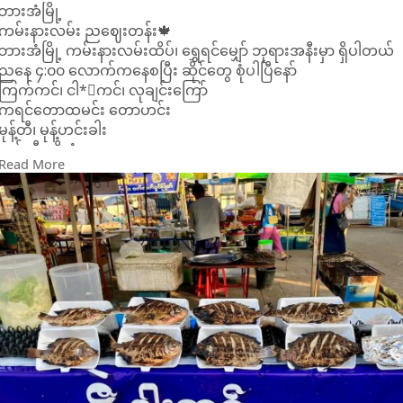
ဘားအံမြို့
ကမ်းနားလမ်း ညဈေးတန်း🍁
ဘားအံမြို့ ကမ်းနားလမ်းထိပ်၊ ရွှေရင်မျှော် ဘုရားအနီးမှာ ရှိပါတယ်
ညနေ ၄:၀၀ လောက်ကနေစပြီး ဆိုင်တွေ စုံပါပြီနော်
ကြက်ကင်၊ ငါ*းကင်၊ လုချင်းကြော်
ကရင်တောထမင်း တောဟင်း
မုန့်တီ၊ မုန့်ဟင်းခါး
သစ်သီးမျိုးစုံ
Read More
ထိုင်းရိုးရာအစာ:အစာ၊ ဗမာရျုးရာအစာ:အစာ၊ ကရင်ရိုးရာအစာ:အစာ
တို့ ရရှိပါတယ်
အခါအခွင့်ကြုံရင် ဘားအံကို လာလည်တဲ့အခါ ညဈေးတန်းလေးကို
လည်း ဝင်လည်ဖို့လည်းမမေ့နဲ့နော်😍
#popular
Paoh Stars
ဘားအံ ခရီးသွား(ဓာတ်ပုံ)
Credit