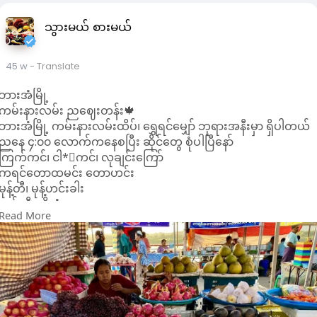
သွားမယ် စားမယ်
45 w
- Translate
ဘားအံမြို့
ကမ်းနားလမ်း ညဈေးတန်း🍁
ဘားအံမြို့ ကမ်းနားလမ်းထိပ်၊ ရွှေရင်မျှော် ဘုရားအနီးမှာ ရှိပါတယ်
ညနေ ၄:၀၀ လောက်ကနေစပြီး ဆိုင်တွေ စုံပါပြီနော်
ကြက်ကင်၊ ငါ*းကင်၊ လုချင်းကြော်
ကရင်တောထမင်း တောဟင်း
မုန့်တီ၊ မုန့်ဟင်းခါး
သစ်သီးမျိုးစုံ
Read More
ထိုင်းရိုးရာအစာ:အစာ၊ ဗမာရျုးရာအစာ:အစာ၊ ကရင်ရိုးရာအစာ:အစာ
တို့ ရရှိပါတယ်
အခါအခွင့်ကြုံရင် ဘားအံကို လာလည်တဲ့အခါ ညဈေးတန်းလေးကို
လည်း ဝင်လည်ဖို့လည်းမမေ့နဲ့နော်😍
#popular
Paoh Stars
ဘားအံ ခရီးသွား(ဓာတ်ပုံ)