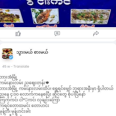
သွားမယ် စားမယ်
45 w
- Translate
ဘားအံမြို့
ကမ်းနားလမ်း ညဈေးတန်း🍁
ဘားအံမြို့ ကမ်းနားလမ်းထိပ်၊ ရွှေရင်မျှော် ဘုရားအနီးမှာ ရှိပါတယ်
ညနေ ၄:၀၀ လောက်ကနေစပြီး ဆိုင်တွေ စုံပါပြီနော်
ကြက်ကင်၊ ငါ*းကင်၊ လုချင်းကြော်
ကရင်တောထမင်း တောဟင်း
မုန့်တီ၊ မုန့်ဟင်းခါး