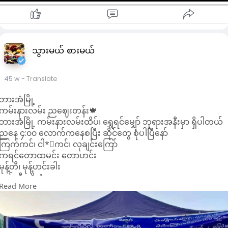
သွားမယ် စားမယ်
45 w
- Translate
ဘားအံမြို့
ကမ်းနားလမ်း ညဈေးတန်း🍁
ဘားအံမြို့ ကမ်းနားလမ်းထိပ်၊ ရွှေရင်မျှော် ဘုရားအနီးမှာ ရှိပါတယ်
ညနေ ၄:၀၀ လောက်ကနေစပြီး ဆိုင်တွေ စုံပါပြီနော်
ကြက်ကင်၊ ငါ*းကင်၊ လုချင်းကြော်
ကရင်တောထမင်း တောဟင်း
မုန့်တီ၊ မုန့်ဟင်းခါး
သစ်သီးမျိုးစုံ
Read More
ထိုင်းရိုးရာအစာ:အစာ၊ ဗမာရျုးရာအစာ:အစာ၊ ကရင်ရိုးရာအစာ:အစာ
တို့ ရရှိပါတယ်
အခါအခွင့်ကြုံရင် ဘားအံကို လာလည်တဲ့အခါ ညဈေးတန်းလေးကို
လည်း ဝင်လည်ဖို့လည်းမမေ့နဲ့နော်😍