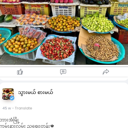
Credit
သွားမယ် စားမယ်
45 w
- Translate
ဘားအံမြို့
ကမ်းနားလမ်း ညဈေးတန်း🍁