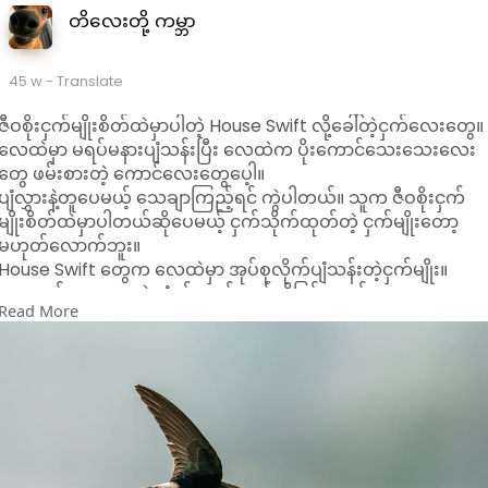
တိလေးတို့ ကမ္ဘာ
45 w
- Translate
ဇီဝစိုးငှက်မျိုးစိတ်ထဲမှာပါတဲ့ House Swift လို့ခေါ်တဲ့ငှက်လေးတွေ။
လေထဲမှာ မရပ်မနားပျံသန်းပြီး လေထဲက ပိုးကောင်သေးသေးလေး
တွေ ဖမ်းစားတဲ့ ကောင်လေးတွေပေ့ါ။
ပျံလွှားနဲ့တူပေမယ့် သေချာကြည့်ရင် ကွဲပါတယ်။ သူက ဇီဝစိုးငှက်
မျိုးစိတ်ထဲမှာပါတယ်ဆိုပေမယ့် ငှက်သိုက်ထုတ်တဲ့ ငှက်မျိုးတော့
မဟုတ်လောက်ဘူး။
House Swift တွေက လေထဲမှာ အုပ်စုလိုက်ပျံသန်းတဲ့ငှက်မျိုး။
အကောင်သေးသေးနဲ့ ပျံရင် တော်တော်ကိုမြန်နတယ်။
Read More
ဒီပုံလေးက ကျနော့်အိမ် ဝရံတာကနေ ရိုက်ထားမိတဲ့ပုံလေးပါ။
Credit..#