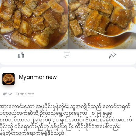
#food
Credit to owner
Myanmar new
45 w
- Translate
အားကောင်းသော အပူပိုင်းမုန်တိုင်း ဘူအလွိုင်သည် တောင်တရုတ်
ပင်လယ်ဘက်ဆီသို့ ဦးတည်ရွေ့လျားနေကာ ၂၀၂၅ ခုနှစ်
စက်တင်ဘာလ ၂၉ ရက်မှ ၃၀ ရက်အတွင်း ဗီယက်နမ်နိုင်ငံ အထက်
ပိုင်းသို့ ဝင်ရောက်မည်ဟု ခန့်မှန်းရပြီး ထိုင်းနိုင်ငံအပေါ်လည်း
မုန်တိုင်းသက်ရောက်မှုရှိနိုင်သည်။