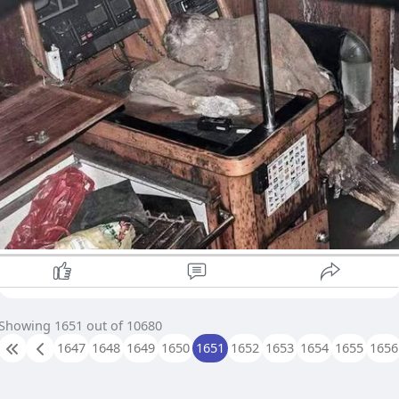
infarction) ကြောင့် တစ်ပတ်ခန့်အတွင်း ကွယ်လွန်သွားခဲ့ခြင်းဖြစ်
နိုင်ကြောင်း ကောက်ချက်ချခဲ့ပါတယ်။
Bajorat သည် ၎င်း၏ 'Sayo' အမည်ရှိ ရွက်လှေဖြင့် နှစ်ပေါင်း ၂၀
ခန့် ကမ္ဘာ့ပင်လယ်ပြင်တစ်ဝိုက် ခရီးဆန့်ခဲ့သူဖြစ်ပြီး၊ ရွက်လှေပေါ်
တွင် ၎င်း၏ အသုံးအဆောင်များ၊ အဝတ်အစားများ၊ စည်သွပ်ဗူးများ
ဓာတ်ပုံအယ်လ်ဘမ်များနှင့် ချစ်ခင်သူများထံ ရေးသားထားသော
မှတ်စုများစွာကို တွေ့ရှိခဲ့ရပါတယ်။ ယင်းတို့အနက် ၎င်း၏ ကွယ်လွန်
သွားခဲ့သော ဇနီးဟောင်းအတွက် ရည်စူး၍ ရေးသားထားသည့် မှတ်စု
တစ်ခုတွင် “နှစ်ပေါင်း သုံးဆယ်တိုင်တိုင် ငါတို့လမ်းတူလျှောက်ခဲ့ကြ
တယ်။ အဲ့ဒီနောက်မှ ဘဝကို ဆက်လက်ရှင်သန်လိုတဲ့ ဆန္ဒထက်
မကောင်းဆိုးဝါးတို့ရဲ့ စွမ်းအားက ပိုအားကောင်းလာခဲ့တယ်။ မင်း မရှ
တော့ဘူး။ မင်းရဲ့ ဝိညာဉ် ငြိမ်းချမ်းပါစေ။ မင်းရဲ့ Manfred” ဟူ၍
ရေးသားထားသည်ကို တွေ့ရှိရပြီး၊ ၎င်း၏ ဘဝနှင့် ပင်လယ်ခရီးစဉ်
အပေါ် ခံစားချက်အချို့ကို ဖော်ပြနေခဲ့ပါတယ်။
ဤ ထူးခြားဆန်းကြယ်ပြီး ဝမ်းနည်းဖွယ်ရာ အဖြစ်အပျက်သည်
ပင်လယ်ပြင်၏ အဆုံးမဲ့ စွန့်စားခန်းနှင့် တစ်ကိုယ်တည်းနေထိုင်
ခြင်း၏ ခြောက်ခြားဖွယ်အဖြစ်ကို ပြသနေခဲ့ကာ၊ Manfred Fritz
Showing 1651 out of 10680
Bajorat ၏ ပင်လယ်ထဲမှ နိဒါန်းချုပ်ခဲ့သော နောက်ဆုံးခရီးစဉ်က
1647
1648
1649
1650
1651
1652
1653
1654
1655
1656
လူအများ၏ စိတ်ဝင်စားမှုကို ယနေ့တိုင် ဖမ်းစားဆဲပင် ဖြစ်ပါတယ်။
Source: Life Facts