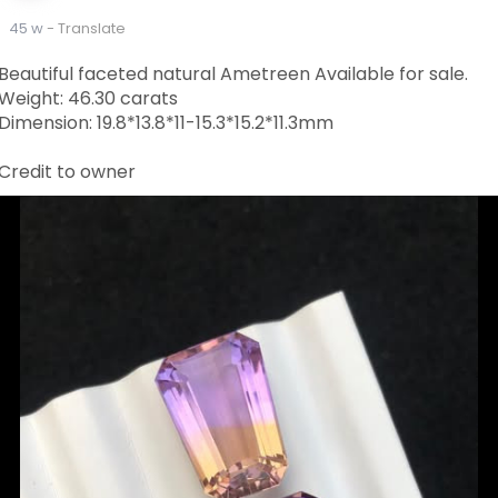
45 w
- Translate
Beautiful faceted natural Ametreen Available for sale.
Weight: 46.30 carats
Dimension: 19.8*13.8*11-15.3*15.2*11.3mm
Credit to owner