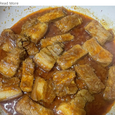
Read More
ပါတယ်၊နူးပြီးဆီပြန်လာပြီဆိုရင်တော့ လွယ်ကူရိုးရှင်းတဲ့ ဝက်သား
ဆီပြန်ချက်လေး ရပါပြီရှင့်👩🏻‍🍳🥣
#ဝက်သားဆီပြန်
#cooking
#food
Credit to owner