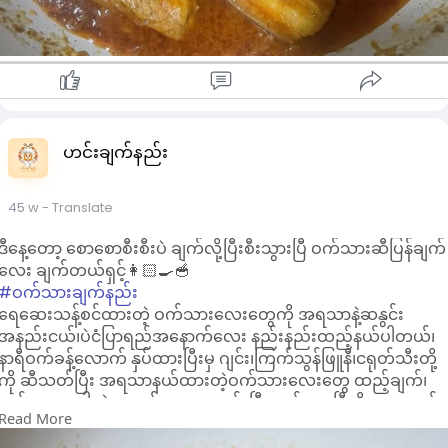
ဟင်းချက်နည်း
45 w
- Translate
ဒီနေ့တော့ စောစောစီးစီးပဲ ချက်လို့ပြီးစီးသွားပြီ ဝက်သားဆီပြန်ချက်
လေး ချက်တယ်ရှင့်👩🏻‍🍳🥣
#ဝက်သားချက်နည်း
ရေဆေးသန့်စင်ထားတဲ့ ဝက်သားလေးတွေကို အရသာနဲ့ဆနွင်း
အနည်းငယ်၊ပဲငံပြာရည်အနောက်လေး နည်းနည်းထည့်နယ်ပါတယ်၊
နာရီဝက်ခန့်လောက် နှပ်ထားပြီးမှ ဂျင်း၊ကြက်သွန်ဖြူနီ၊ငရုတ်သီးတို့
ကို ဆီသတ်ပြီး အရသာနယ်ထားတဲ့ဝက်သားလေးတွေ ထည့်ချက်၊
ဝက်သားမှာပါတဲ့ အရည်လေးတွေခမ်းပြီး တင်းလာပြီဆိုမှ ရေထည့်
Read More
ပါတယ်၊နူးပြီးဆီပြန်လာပြီဆိုရင်တော့ လွယ်ကူရိုးရှင်းတဲ့ ဝက်သား
ဆီပြန်ချက်လေး ရပါပြီရှင့်👩🏻‍🍳🥣