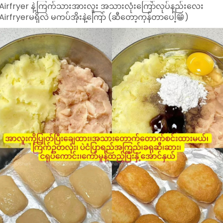
Airfryer နဲ့ကြက်သားအားလူး အသားလုံးကြော်လုပ်နည်းလေး
Airfryerမရှိလဲ မကပ်အိုးနဲ့ကြော် (ဆီတော့ကုန်တာပေါ့😁)