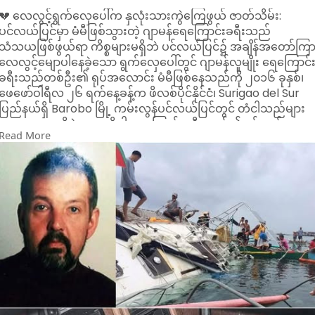
💔 လေလွင့်ရွက်လှေပေါ်က နှလုံးသားကွဲကြေဖွယ် ဇာတ်သိမ်း:
ပင်လယ်ပြင်မှာ မံမီဖြစ်သွားတဲ့ ဂျာမန်ရေကြောင်းခရီးသည်
သံသယဖြစ်ဖွယ်ရာ ကိစ္စများမရှိဘဲ ပင်လယ်ပြင်၌ အချိန်အတော်ကြ
လေလွင့်မျောပါနေခဲ့သော ရွက်လှေပေါ်တွင် ဂျာမန်လူမျိုး ရေကြောင်
ခရီးသည်တစ်ဦး၏ ရုပ်အလောင်း မံမီဖြစ်နေသည်ကို ၂၀၁၆ ခုနှစ်၊
ဖေဖော်ဝါရီလ ၂၆ ရက်နေ့ခန့်က ဖိလစ်ပိုင်နိုင်ငံ၊ Surigao del Sur
ပြည်နယ်ရှိ Barobo မြို့ ကမ်းလွန်ပင်လယ်ပြင်တွင် တံငါသည်များ
က ရှာဖွေတွေ့ရှိခဲ့ရာ အဆိုပါ ရေကြောင်းခရီးသည်၏ ဝမ်းနည်း
Read More
ဖွယ်ရာ ဇာတ်သိမ်းခန်းကို ကမ္ဘာက သိရှိခဲ့ရပါတယ်။ ရွက်လှေကို
စစ်ဆေးမှုများအရ ၎င်းသည် Manfred Fritz Bajorat အမည်ရှိ
အသက် ၅၉ နှစ်အရွယ် ဂျာမန်လူမျိုး ရေကြောင်းခရီးသည်
ဖြစ်ကြောင်း ဖော်ထုတ်နိုင်ခဲ့ပါတယ်။
Bajorat ၏ ခန္ဓာကိုယ်သည် ရွက်လှေအတွင်း ရေဒီယိုခန်းရှိ စားပွဲ
တွင် ထိုင်လျက်အနေအထားဖြင့် လက်တစ်ဖက်က စားပွဲပေါ်တွင် မှီ
နေကာ မံမီသဖွယ် တည်ရှိနေခဲ့ပြီး၊ ခြောက်သွေ့သော ပင်လယ်လေ၊
ဆားဓာတ်နှင့် အပူချိန်တို့ ပေါင်းစပ်မှုကြောင့် သဘာဝအတိုင်း
ထိန်းသိမ်းခံထားရခြင်း ဖြစ်တယ်လို့ ကျွမ်းကျင်သူများက မှတ်ချက်
ပြုကြပါတယ်။ စုံစမ်းစစ်ဆေးသူများက လူသတ်မှု သို့မဟုတ်
ရာဇဝတ်မှု လက္ခဏာ တစ်စုံတစ်ရာမှ မတွေ့ရှိရဘဲ၊ ၎င်းသည်
ရုတ်တရက် နှလုံးရောဂါဖောက်ပြန်ခြင်း (acute myocardial