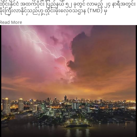
ထိုင်းနိုင်ငံ အထက်ပိုင်း ပြည်နယ် ၅၂ ခုတွင် လာမည့် ၂၄ နာရီအတွင်း
မိုးကြီးလာနိုင်သည်ဟု ထိုင်းမိုးလေဝသဌာန (TMD) မှ
သတိပေးချက် ထုတ်ပြန်ထားသည်။
Read More
ဖီဆန်နူလော့မြို့၊ ဥထုံဌာနီ၊ နာခွန်ရာချာဆီမားနှင့် တရတ်ပြည်နယ်
များအပါအဝင် ထိုင်းနိုင်ငံ၏ မြောက်၊ အရှေ့မြောက်နှင့် အရှေ့ပိုင်းရှိ
အချို့ဒေသများတွင် မိုးသည်းထန်စွာ ရွာသွန်းနိုင်သည်ဟု ခန့်မှန်းရ
သည်။