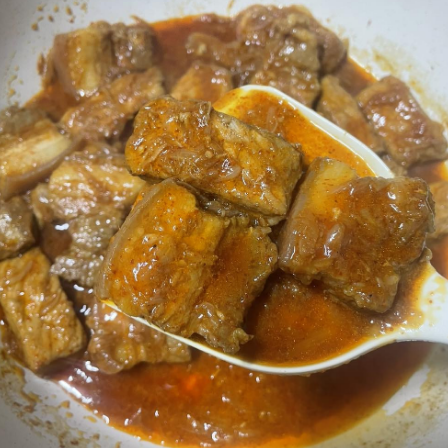
#ဝက်သားဆီပြန်
#cooking
#food
Credit to owner