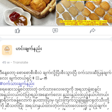
ဟင်းချက်နည်း
45 w
- Translate
ဒီနေ့တော့ စောစောစီးစီးပဲ ချက်လို့ပြီးစီးသွားပြီ ဝက်သားဆီပြန်ချက်
လေး ချက်တယ်ရှင့်👩🏻‍🍳🥣
#ဝက်သားချက်နည်း
ရေဆေးသန့်စင်ထားတဲ့ ဝက်သားလေးတွေကို အရသာနဲ့ဆနွင်း
အနည်းငယ်၊ပဲငံပြာရည်အနောက်လေး နည်းနည်းထည့်နယ်ပါတယ်၊
နာရီဝက်ခန့်လောက် နှပ်ထားပြီးမှ ဂျင်း၊ကြက်သွန်ဖြူနီ၊ငရုတ်သီးတို့
ကို ဆီသတ်ပြီး အရသာနယ်ထားတဲ့ဝက်သားလေးတွေ ထည့်ချက်၊
ဝက်သားမှာပါတဲ့ အရည်လေးတွေခမ်းပြီး တင်းလာပြီဆိုမှ ရေထည့်