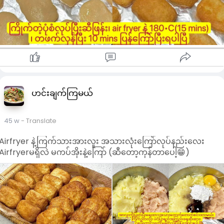
ဟင်းချက်ကြမယ်
45 w
- Translate
Airfryer နဲ့ကြက်သားအားလူး အသားလုံးကြော်လုပ်နည်းလေး
Airfryerမရှိလဲ မကပ်အိုးနဲ့ကြော် (ဆီတော့ကုန်တာပေါ့😁)