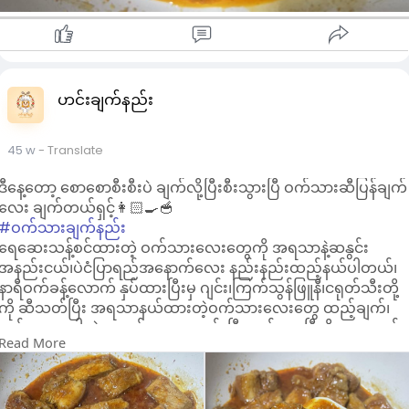
ဟင်းချက်နည်း
45 w
- Translate
ဒီနေ့တော့ စောစောစီးစီးပဲ ချက်လို့ပြီးစီးသွားပြီ ဝက်သားဆီပြန်ချက်
လေး ချက်တယ်ရှင့်👩🏻‍🍳🥣
#ဝက်သားချက်နည်း
ရေဆေးသန့်စင်ထားတဲ့ ဝက်သားလေးတွေကို အရသာနဲ့ဆနွင်း
အနည်းငယ်၊ပဲငံပြာရည်အနောက်လေး နည်းနည်းထည့်နယ်ပါတယ်၊
နာရီဝက်ခန့်လောက် နှပ်ထားပြီးမှ ဂျင်း၊ကြက်သွန်ဖြူနီ၊ငရုတ်သီးတို့
ကို ဆီသတ်ပြီး အရသာနယ်ထားတဲ့ဝက်သားလေးတွေ ထည့်ချက်၊
ဝက်သားမှာပါတဲ့ အရည်လေးတွေခမ်းပြီး တင်းလာပြီဆိုမှ ရေထည့်
Read More
ပါတယ်၊နူးပြီးဆီပြန်လာပြီဆိုရင်တော့ လွယ်ကူရိုးရှင်းတဲ့ ဝက်သား
ဆီပြန်ချက်လေး ရပါပြီရှင့်👩🏻‍🍳🥣
#ဝက်သားဆီပြန်
#cooking