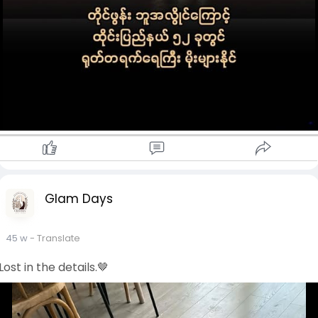
Glam Days
45 w
- Translate
Lost in the details.🤎