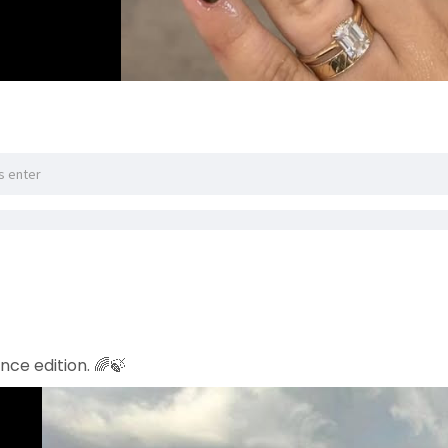
ce edition. 🌈🍃