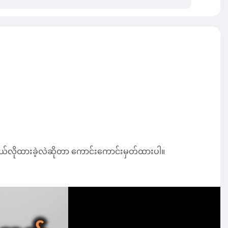
 ဘယ်လိုထားခဲ့လဲဆိုတာ ကောင်းကောင်းမှတ်ထားပါ။