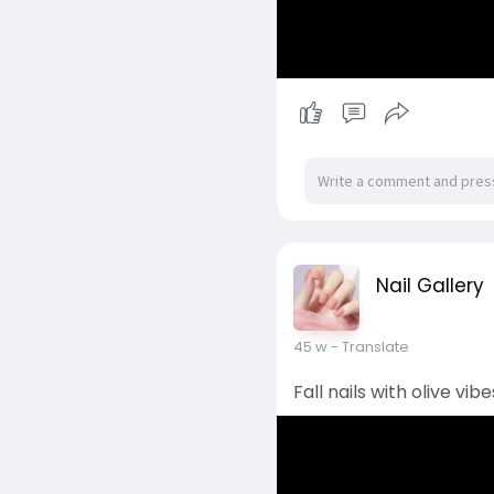
Nail Gallery
45 w
- Translate
Fall nails with olive vibe