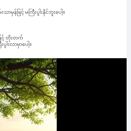
သာမှန်ဖြင့် မကြီးပွါးနိုင်ဘူးပေါ့။
င့် တိုးတက်
းပွါးလာမှာပေါ့။
ု့ ကျမ်းဂန်တွေထဲမှာတော့ သဒ္ဓါတရား အားကောင်အောင်
 တဲ့။
ို ကျင့်သုံးရမယ် တဲ့။
်။ ဓမ္မာနုဓမ္မပ္ပဋိပတ္တိ၊ လောကုတ္တရာအားလျော်တဲ့
က်ပြီးတော့ ယုံလာတယ်။ ပိုပြီးတော့ ယုံလာတယ်။ ပိုပြီး