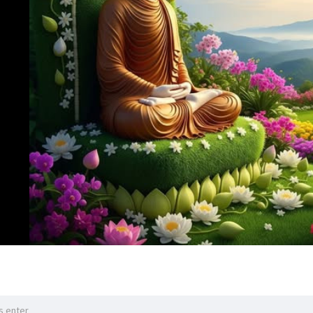
ာ့ လုပ်တယ်။ ဒါလေး အရေးကြီးတယ် နော်။ အဲသလိုလေး လည်သွားဖို့
့...
ပဲ " ဆိုတဲ့
့ စကြတာပေါ့လေ။ နောက် လုပ်ကြည့်ရင်းနဲ့...
ကယ်ချမ်းသာကို
ှိသကိုး " လို့
ေးဇူးကို သိမြင် ခံစားလိုက်ရတဲ့ အတွက်ကြောင့် ယုံကြည်မူဆိုတာ 
ယုံကြည်မူ တိုးသည့် အားလျော်စွာ အလုပ်တွေလည်း တိုးလာတယ်။ 
ိုယုံလေ။ ပိုယုံလေ ပိုကြိုးစားလေ။ ။
🙏🏻