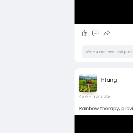
Htang
45 w
- Translate
Rainbow therapy, provin