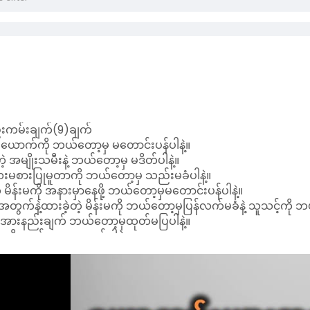
းကမ်းချက်(9)ချက်
စ်ယောက်ကို ဘယ်တော့မှ မတောင်းပန်ပါနဲ့။
တဲ့ အမျိုးသမီးနဲ့ ဘယ်တော့မှ မဒိတ်ပါနဲ့။
းမစားပြုမူတာကို ဘယ်တော့မှ သည်းမခံပါနဲ့။
 မိန်းမကို အနားမှာနေဖို့ ဘယ်တော့မှမတောင်းပန်ပါနဲ့။
တွက်နဲ့ထားခဲ့တဲ့ မိန်းမကို ဘယ်တော့မှပြန်လက်မခံနဲ့ သူသင့်ကို
်အားနည်းချက် ဘယ်တော့မှထုတ်မပြပါနဲ့။
န်ရယူဖို့ ဘယ်တော့မှ မလုပ်ပါနဲ့။
န်းမတစ်ယောက်က ပေးဆောင်တာကို ဘယ်တော့မှခွင့်မပြုပါနဲ့။
င်သေးတဲ့စိတ်နဲ့ မလေးမစားဆက်ဆံခြင်း ဘယ်တော့မှမလုပ်ပါနဲ့။။