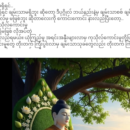
ိရင်...
ရင် ချမ်းသာမရှိဘူး ဆိုတော့ ဒီပုဂ္ဂိုလ် ဘယ်နည်းနဲ့မှ ချမ်းသာစစ် ချမ်း
ုလ်မှ မဖြစ်ဘူး ဆိုတာလေးကို ကောင်းကောင်း နားလည်ပြီးတော့...
သိုလ်ကောင်းမူ
ရှိမဖြစ် လိုအပ်တဲ့
ားလည်ရမယ်။ ယုံကြည်မူ အရင်းအနှီးများလာမှ ကုသိုလ်ကောင်းမူတို့ဖြ
င်းမူတွေ တိုးတက် ကြီးပွါးလာမှ ချမ်းသာသုခတွေလည်း တိုးတက် ကြီ
 သဒ္ဓါတရား အရင်းအနှီး
ုတယ်။ ဘာကြောင့် များအောင်
အရင်းများမှ အကျိုးအမြတ်ကလည်း များမှာကိုး။ အဲတော့ ဦးဇင်းတိ
တွေ များလာအောင် ဘယ်လိုလုပ်မလဲ။
ယ် တဲ့။
ာင်းတရားတွေကို နာရမယ်,လေ့လာရမယ်၊ ဖတ်ရူရမယ်၊ မှတ်သားရမယ်
လျောက်ပတ်သော အတွေးတွေ
ိသောမနသိကာရပေါ့။
္ပဋိပတ္တိလို့ ဆိုလို့ရတဲ့ လောကုတ္တရာ တရားအားလျော်သော အကျင့်မြတ်က
ြောထားတယ် နော်။ ( ၄ ) ခုမြောက်လေးကို နည်းနည်း ပြောကြည့်ချင်တယ
ာ်တဲ့ အကျင့်မြတ်ကို ကျင့်ခြင်းသည်
်း။ ဟုတ်တာပေါ့။
ားထုတ်ကြည့်မှ ယုံစရာဆိုတာကလည်း တွေ့လာတာ။ ယုံစရာတွေ့လာမှ ဆ