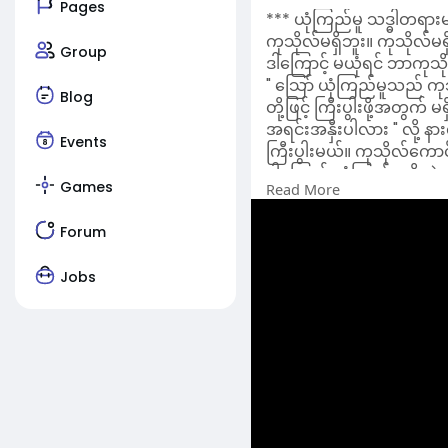
Pages
*** ယုံကြည်မူ သဒ္ဓါတရားမရှ
ကုသိုလ်မရှိဘူး။ ကုသိုလ်မရှိ
Group
ဒါကြောင့် မယုံရင် ဘာကုသိ
" သြော် ယုံကြည်မူသည် ကု
Blog
တို့ဖြင့် ကြီးပွါးဖို့အတွက် မ
အရင်းအနှီးပါလား " လို့ န
Events
ကြီးပွါးမယ်။ ကုသိုလ်ကော
ဒါကြောင့် ယုံကြည်မူဆိုတဲ့
Games
Read More
များအောင် ကြိုးစားဖို့ လိ
ကြိုးစားရသလဲလို့မေးရင် 
Forum
သဒ္ဓါတရားတွေ ယုံကြည်မူ
သူတော်ကောင်းနဲ့ ပေါင်းရမ
Jobs
( ၁ ) အချက်။ သူတော်ကေ
( ၂ ) အချက်။ သင့်တင့်
မှန်ကန်မူရှိရမယ်၊ ယောန
( ၃ ) အချက်။ ဓမ္မာနုဓမ္မပ
( ၄ ) အချက်။ ( ၄ ) မျိုးပ
သူတော်ကောင်းတရားအားလျေ
သဒ္ဓါတရား အားကြီးကြောင
တရားအလုပ်ကို ကြိုးစားအ