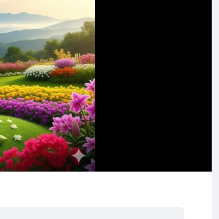
 အရေးကြီးတယ်။
တိုးမလာဘူးလား။
ကုသိုလ်တိုးလာတယ်လို့ ပြောတာ။ ဆက်လုပ်လေ ယုံစရာ ပို