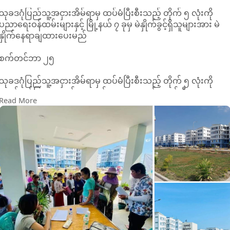
သုခဒဂုံပြည်သူ့အငှားအိမ်ရာမှ ထပ်မံပြီးစီးသည့် တိုက် ၅ လုံးကို
ပညာရေးဝန်ထမ်းများနှင့် မြို့နယ် ၇ ခုမှ မဲနှိုက်ခွင့်ရှိသူများအား မဲ
နှိုက်နေရာချထားပေးမည်
စက်တင်ဘာ ၂၅
သုခဒဂုံပြည်သူ့အငှားအိမ်ရာမှ ထပ်မံပြီးစီးသည့် တိုက် ၅ လုံးကို
ယခင်တင်ပြထားသည့် လျှောက်လွှာများအနက်မှ တန်းစီဇယား
Read More
အစဉ်လိုက် သတ်မှတ်ထားသည့် တိုက်များတွင် မဲနှိုက်နေရာ ချထား
ပေးသွားမည်ဖြစ်ကြောင်း ယမန်နေ့တွင် မြိုပြနှင့်အိမ်ရာဖွံ့ဖြိုးရေး
ဦးစီးဌာနက အသိပေးကြေညာထားသည်။
အဆိုပါ ပြီးစီးသွားသည့် တိုက် ၅ လုံးအတွက် မဲနှိုက်နေရာချထား
ပေးရန် သင်္ဃန်းကျွန်း၊ ကမာရွတ်၊ ဗဟန်း၊ ကျောက်တံတား၊ ဒဂုံ၊ ဒဂုံ
မြို့သစ် (တောင်ပိုင်း)၊ ဒဂုံမြို့သစ် (ဆိပ်ကမ်း) မြို့နယ်များမှ
လျှောက်လွှာတင်ထားသူများနှင့် ပညာရေးဝန်ထမ်းများအနက်မှ မဲ
နှိုက်ခွင့်ရှိသူများကို ဌာနမှ ဆက်သွယ်ပေးသွားမည်ဖြစ်ကြောင်း
အသိပေးထားသည်။
သုခဒဂုံအိမ်ရာသည် ဒဂုံမြို့သစ်(တောင်ပိုင်း) မြို့နယ်၊ အမှတ် (၂)