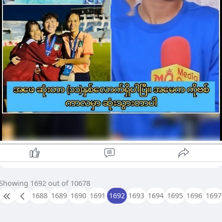
Showing 1692 out of 10678
1688
1689
1690
1691
1692
1693
1694
1695
1696
1697