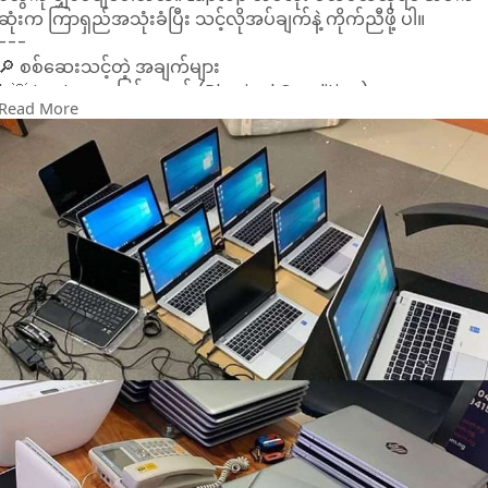
ဆုံးက ကြာရှည်အသုံးခံပြီး သင့်လိုအပ်ချက်နဲ့ ကိုက်ညီဖို့ ပါ။
---
🔎 စစ်ဆေးသင့်တဲ့ အချက်များ
1. 💡 Laptop အပြင်အဆင် (Physical Condition)
Read More
ဘေးဘက် ချို့တဲ့မှု၊ ပေါက်ကွဲသေးသေးငယ်ငယ် မရှိသလား
စစ်ဆေးပါ။
Screen ပေါ်မှာ အလွန်ကြီးမားတဲ့ အပျက်အဆုံး မရှိသလား
ကြည့်ပါ။
2. 🔋 Battery အခြေအနေ
Battery က ဘယ်လောက်ကြာမြင့်စွမ်းဆောင်နိုင်သလဲ စမ်း
ကြည့်ပါ။
Charger အစစ်အမှန်နဲ့ ပါလာသလား စစ်ပါ။
3. ⚙️ Hardware စမ်းသပ်မှု
Keyboard, Touchpad, USB Ports, Audio Jack, HDMI စတဲ့
Ports တွေ အားလုံးအလုပ်လုပ်သလား စမ်းသပ်ပါ။
Hard Disk/SSD ကို Check ပြီး Bad Sector မရှိတာကို သေချာပါ
4. 🖥️ Display & Graphics
Dead Pixel မရှိသလား စမ်းပါ။
Brightness, Resolution, Graphics Driver အဆင်ပြေလား စစ်
ပါ။