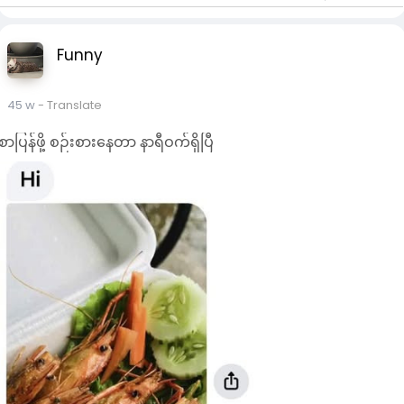
“ဗန်းမောက်မြို့ပေါ် လုံးဝ မငြိမ်ဘူး။ တောင်ပိုင်း နဲ့ မြောက်ပိုင်း ငြိမ်
ပြီးတော့ အရှေ့ပိုင်းနဲ့ အနောက်ပိုင်း နည်းနည်းလှုပ်လာတယ်။” လို့
ဒေသခံ အမျိုးသား တယောက်က ပြောပါတယ်။
Funny
ယမန်နေ့ စက်တင်ဘာ ၂၄ ရက်နေ့ညကလည်း ဗန်းမောက်မြို့နယ်၊
လေသီကျေးရွာအုပ်စု၊ ခမိုးရွာဘက်မှာ လေကြောင်းနဲ့ ဗုံးကြဲသွားတာ
45 w
- Translate
ကြောင့် ရွာသားတွေ တော်တော်လေးထိသွားတယ်လို့ ကြားသိရပြီး
စာပြန်ဖို့ စဉ်းစားနေတာ နာရီဝက်ရှိပြီ
ရွှေညောင်ပင်ပင် စီးမော်ကျေးရွာအုပ်စု၊ ညောင်ပင်သာ ဘက်လည်း
လေကြောင်းနဲ့ ဗုံးလာကြဲချလို့ ဒေသခံတွေ အကုန် တချို့ ဖိနပ်တောင်
မဘဲ ထွက်ပြေး တိမ်းရှောင်ခဲ့ကြရတယ်လို့ သိရကြောင်း သူက ပြော
ပါတယ်။
ဗန်းမောက်မြို့ သိမ်းထားပြီးနောက် မြို့ထဲတော့ မဝင်ခိုင်းသေးတာ
ကြောင့် လက်ရှိအထိ ဖုန်း အဆက်အသွယ် မရသေးပဲ မိသားစုတွေနဲ့
လည်း အဆက်အသွယ် ပြတ်နေကြတယ်လို့ ဆိုပါတယ်။
ဗန်းမောက်မြို့နယ်ဘက် လေကြောင်းနဲ့ မကြာခဏ ဗုံးလာကြဲတတ်
တာကြောင့် သတိနဲ့ နေကြရပြီး တိုက်ပွဲ ထပ်ဖြစ်လာနိုင်တာကြောင့်
စိုးရိမ်နေကြရကြောင်း ဒေသခံတွေဆီက သိရပါတယ်။
Photo Crd# ဒေသခံ