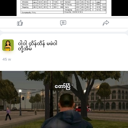
ဝါဝါ ထိန်ထိန် မဖဲဝါ
တို့အိမ်
45 w