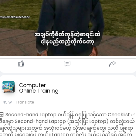
Computer
Online Training
45 w
- Translate
💻 Second-hand Laptop ဝယ်ချိန် ဂရုပြုသင့်သော Checklist ✅
ဒီနေ့မှာ Second-hand Laptop (အသုံးပြီး Laptop) တစ်လုံးဝယ်
ချင်တဲ့သူများအတွက် အသုံးဝင်မယ့် လိုအပ်ချက်တွေ၊ သတိပြုစရာ
တွေကို မျှဝေချင်ပါတယ်။ Laptop တစ်လုံး ဝယ်မယ်ဆိုရင် အဓိက