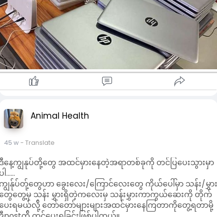
5. 🎧 Sound System
Speaker မှာ အညံ့အကြောမရှိဘဲ သန့်စင်ပြီး အသံကြည်ကြည်လင်
လင် ထွက်လာရမယ်။
6. 🌐 Wi-Fi & Bluetooth
Wireless connections အားလုံး အလုပ်လုပ်သလား စမ်းပါ။
7. 🧾 Specification ကို စစ်ပါ
CPU, RAM, Storage (HDD/SSD), Graphics Card တို့ကို စစ်ပြီး
သင့်လိုအပ်ချက်နဲ့ ကိုက်ညီပါစေ။
OS သတ်မှတ်ထားတာ Windows正版 မလား စစ်ပါ။
8. 📦 Accessories & Packaging
Laptop Bag, Charger, Original Box တို့ ပါမလာပါက စျေးနှုန်း
Animal Health
ထိခိုက်နိုင်တယ်။
9. 🛡️ Warranty / Guarantee
Seller က သက်တမ်းအနည်းဆုံး တစ်လခန့် အာမခံပေးနိုင်သလား
45 w
- Translate
စုံစမ်းပါ။
ဒီနေ့ကျွနုပ်တို့တွေ အထင်မှားနေတဲ့အရာတစ်ခုကို တင်ပြပေးသွားမှာ
10. 💰 စျေးနှုန်း ကို Compare လုပ်ပါ
ပါ......
Online Marketplace, Shop, Page များနဲ့ နှိုင်းယှဉ်ပြီး များစွာ
ကျွန်ုပ်တ်ု့တွေဟာ ခွေးလေး/ကြောင်လေးတွေ ကိုယ်ပေါ်မှာ သန်း/မွှာ
ထက် မစျေးကြီးအောင်စဉ်းစားပါ။
တွေတွေ့မှ သန်း မွှားရှိတဲ့ကလေးမှ သန်းမွှားကာကွယ်ဆေးကို တိုက်
✅
ပေးရမယ်လ်ို့ တော်တော်များများအထင်မှားနေကြတာကိုတွေ့ရတာမို့
Second-hand Laptop ဝယ်တဲ့အချိန်မှာ စျေးသာတယ်လို့ပဲ မ
ဒီpostက်ို တင်ပေးရခြင်းဖြစ်ပါတယ်။