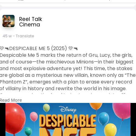
Reel Talk
Cinema
45 w
- Translate
💛🔫DESPICABLE ME 5 (2025) 💛🔫
Despicable Me 5 marks the return of Gru, Lucy, the girls,
and of course—the mischievous Minions—in their biggest
and most explosive adventure yet! This time, the stakes
are global as a mysterious new villain, known only as “The
Phantom Z”, emerges with a plan to erase every record
of villainy in history and rewrite the world in his image.
Gru, now semi-retired and trying to enjoy a quieter life
Read More
with Lucy and their expanding family (yes, baby Gru Jr. is
now toddling around), is pulled back into the Anti-Villain
League when they discover that “The Phantom Z” is
targeting past villains and stealing their tech—including
Gru’s old gear!
The story spans multiple continents, from high-speed