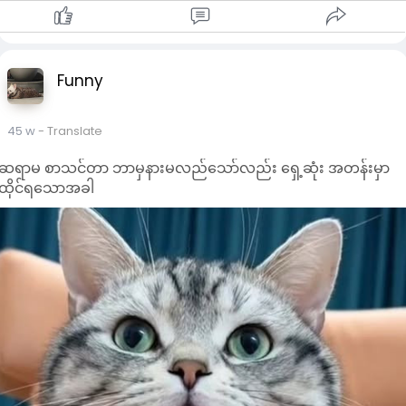
Funny
45 w
- Translate
ဆရာမ စာသင်တာ ဘာမှနားမလည်သော်လည်း ရှေ့ဆုံး အတန်းမှာ
ထိုင်ရသောအခါ