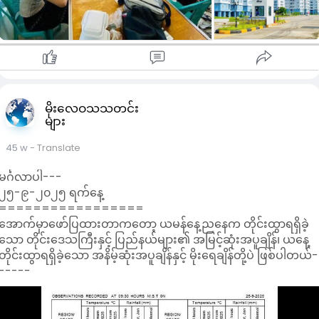
လမ်းမကြီးနှင့် ရန်ကုန်မြို့ပတ်လမ်းမကြီး လမ်းဆုံအနီးတွင်
အကောင်အထည်ဖော် တည်ဆောက်ထားသည့် ပြည်သူ့အငှားအိမ်ရာ
ဖြစ်သည်။
မြို့ပြနှင့်အိမ်ရာဖွံ့ဖြိုးရေးဦးစီးဌာနမှ ၂၀၂၄ ခုနှစ်အတွင်း ထုတ်ပြန်
ထားမှုအရ တစ်လငှားရမ်းခနှုန်းထားများမှာ ပထမထပ် ၆၇,၀၀၀
ကျပ်၊ ဒုတိယထပ် ၆၀,၀၀၀ ကျပ်၊ တတိယထပ် ၅၅,၀၀၀ ကျပ်နှင့်
မိုးလေဝသသတင်း
များ
စတုတ္ထထပ် ၄၆,၀၀၀ ကျပ်ဖြစ်ကြောင်း သိရသည်။
45 w
- Translate
သို့သော် ငါးနှစ်သာ ငှားရမ်းနေထိုင်ခွင့်ရှိသည့် သုခဒဂုံပြည်သူ့အငှား
အိမ်ရာတွင် အခန်းနေထိုင်ခွင့်ရရှိမည်ဟု လိမ်လည်မှုများနှင့်
မင်္ဂလာပါ---
ကိုယ်တိုင်နေထိုင်ခြင်းမရှိ တစ်ဆင့်ငှားရမ်းနေထိုင်သူများ များပြား
၂၅-၉-၂၀၂၅ ရက်နေ့
လာသည့်အတွက် ယင်းသို့ ဆောင်ရွက်သူများကို အရေးယူမည်
=================
ဖြစ်ကြောင်း ပြည်သူ့အငှားအိမ်ရာ နေရာချထားရေးနှင့် စည်းကမ်း
အောက်မှာဖော်ပြထားတာကတော့ ယမန်နေ့ညနေက တိုင်းထွာရရှိခဲ့
ထိန်းသိမ်းရေးကော်မတီက အကြိမ်ကြိမ်သတိပေးထားသည်။
သော တိုင်းဒေသကြီးနှင့် ပြည်နယ်များ၏ အမြင့်ဆုံးအပူချိန်၊ ယနေ့
တိုင်းထွာရရှိခဲ့သော အနိမ့်ဆုံးအပူချိန်နှင့် မိုးရေချိန်တို့ပဲ ဖြစ်ပါတယ်-
Credit - Myanmar Transparency News Agency
-----
#centralnewsnaypyitaw