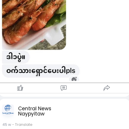
Credit - Voice of Myanmar News Agency
#သတင်းဟင်းလေးအိုးကြီး
Central News
Naypyitaw
45 w
- Translate