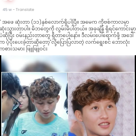
45 w
- Translate
" အ‌ဖေ ဆုံးတာ (၁၁)နှစ်လောက်ရှိပါပြီ။ အမေက ကိုဗစ်ကာလမှာ
ဆုံးသွားတာပါ။ မိဘတွေကို လွမ်းမိပါတယ်။ အခုချိန် ရှိရင်ကောင်းမှ
ပဲဆိုပြီး ဝမ်းနည်းတာတွေ ရှိတာပေါ့နော်။ ဒီလမ်းပေါ်ရောက်ဖို့ အဒေါ်
က ပံ့ပိုးပေးခဲ့တာဆိုတော့"လို့ပြောပြလာတဲ့ လက်ရွေးစင် ဘောလုံး
ကစားသမား ဖြူဖြူဝင်း