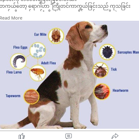
ဆုံးဖြတ်ကြပါနဲ့။ စွမ်းဆောင်ရည်၊ အသုံးခံမှု၊ အာမခံ စသည်ဖြင့်
တကယ်တော့ ရောဂါဟာ "ကြိုတင်ကာကွယ်ခြင်းသည် ကုသခြင်း
အချက်တွေကို စုံစမ်းပြီးမှ ဝယ်သင့်ပါတယ်။
ထက် ထိရောက်သည်" ဆိုတဲ့စကားအတိုင်း သန်းမွှားမရှိတဲ့ကလေး
---
Read More
တွေ ရှိမလာရလေအောင် ကြိုတင်ကာကွယ်သည့်အနေနဲ့ သန်းမွှား
ကာကွယ်ဆေးကို တိုက်ပေးသွားရမှာဖြစ်ပါတယ်။
ရှိပီးသားကလေးတွေလည်း ထပ်ပီးမပွားများလာအောင် တိုက်ပေးရ
ခြင်းဖြစ်ပါတယ်။
သန်းမွှားကိုက်ခံရခြင်းကြောင့် ချက်ချင်းမသေစေနိုင်ပေမယ့်လည်း
ရောဂါဖြစ်လာစေနိုင်ပါတယ်။ ရောဂါပိုးဟာ ခန္ဓာကိုယ်အတွင်းရှိ
သွေးကြောဆဲလ်တွေ သွေးနီဥတွေကို တိုက်ဖျက်ပီး အချိန်ကြာလာ
သည်နှင့်အမျှ ရောဂါပိုးရှိကလေးဟာ သွေးအာနည်းလာပီး အသက်
ဆုံးရှုံးနိုင်သည်အထိလည်း ဖြစ်စေနိုင်ပါတယ်။ဆိုတော့ သန်းမွှား
ကိုက်ခံရခြင်းကြောင့် ချက်ချင်းမသေစေနိုင်ပေမယ့်လည်း မသေစေ
နိုင်ဘူးလို့ ဆိုလိုခြင်းမဟုတ်ပါ...
.ဒါကြောင့်မို့ မိမိကလေးများ ကျန်မားရေးအတွက် ကာကွယ်ဆေးတွေ
ထိုးပေးတာအပြင် သန်းမွှားကာကွယ်ဆေး(သန်းမွှား
ပိုးသတ်ဆေး)တွေကိုလည်း တစ်လတစ်ကြိမ် ပုံမှန်တိုက်ပေးသွား
ခြင်း တစ်လတစ်ကြိမ် ဂုတ်အစက်ချဆေးထည့်ပေးခြင်းတို့ဖြင့်
လည်း ကာကွယ်ပေးဖို့လိုအပ်ပါတယ်။
သန်းမွှားကြောင့် ဖြစ်တဲ့ရောဂါအကြောင်းတွေကိုတော့ Pageမှာ
တင်ပြပေးထားပီးသားမို့ ဝင်ဖတ်နိုင်ပါတယ်နော်...