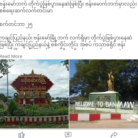
ဗန်းမော်ဘက် တိုက်ပွဲဖြစ်ပွားနေဆဲဖြစ်ပြီး ဗန်းမောက်ဘက်မှာလည်း
စစ်ရေးဆက်လက်တင်းမာ
စက်တင်ဘာ ၂၅
ကချင်ပြည်နယ်၊ ဗန်းမော်မြို့ဘက် လက်ရှိမှာ တိုက်ပွဲဖြစ်ပွားနေဆဲ
ဖြစ်ပြီး ကချင်ပြည်နယ်နဲ့ စစ်ကိုင်းတိုင်း အစပ် ကသာခရိုင် ဗန်း
မောက်မြို့ဘက်မှာလည်း လက်ရှိအထိ စစ်ရေး တင်းမာနေဆဲ
Read More
ဖြစ်ကြောင်း ဒေသခံတွေဆီက သိရပါတယ်။
“ဗန်းမော်ဘက် ဒီနေ့ စက်တင်ဘာလ ၂၅ ရက်နေ့မနက် ပိုင်း
ကတည်းက Y12 နဲ့ ဗုံးလာကြဲသွားတယ်။ ဗန်းမော်ကို စစ်တပ်က
အကုန်လုံး မသိမ်းသေးပါဘူး။ KIA နဲ့ ပူးပေါင်း တော်လှန်ရေး တပ်ဖွဲ့
တွေက နေရာတော်တော်များများ ဆုတ်ထားတယ်။ ဘာ ပစ္စည်း တခုမ
ချန်မထား ခဲ့ဘူးလို့ သိရပါတယ်" လို့ KIA နဲ့ နီးစပ်သူ တယောက်က
ပြောပါတယ်။
ဒါ့အပြင် စစ်ကိုင်း ကချင် အစပ် စစ်ကိုင်းအထက်ပိုင်း ကသာခရိုင်
ဗန်းမောက်မြို့ဘက်မှာလည်း စစ်ရေး တင်းမာနေဆဲ ဖြစ်ကြောင်း
ဒေသခံတွေဆီက သိရပါတယ်။