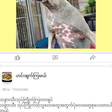
ဟင်းချက်ကြမယ်
45 w
- Translate
သခွားသီးသုပ်ကြိုက်ကြလားရှင်
သခွားသီး သုပ်ကြိုက်တဲ့သူလေးတွေအတွက်ပုံလေးတွေစုပေးထားပ
တယ်