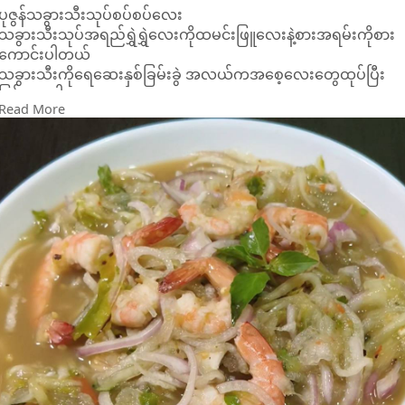
ပုဇွန်သခွားသီးသုပ်စပ်စပ်လေး
သခွားသီးသုပ်အရည်ရွှဲရွှဲလေးကိုထမင်းဖြူလေးနဲ့စားအရမ်းကိုစား
ကောင်းပါတယ်
သခွားသီးကိုရေဆေးနှစ်ခြမ်းခွဲ အလယ်ကအစေ့လေးတွေထုပ်ပြီး
ခြစ်ထားပါ
Read More
နုနုလေးဆိုအစေ့ထုပ်စရာတောင်မလိုပါဘူး
ကြက်သွန်နီနှစ်လုံးလောက်ပါးပါလေးလှီးပြီးရေဆေးထား ပါ
ပုဇွန်လှော်ပြီးအခွံခွာထားပါ
ငပိမီးဖုတ်ထားပါ
ငရုပ်သီးစိမ်းကိုယ်အစပ်စားနိုင်သလောက်လှော်ထားပါ
ပြီးရင် ငပိနဲ့ငရုပ်သီးစိမ်းလေးရောထောင်းပါ
အရသာအတွက်လိုအပ်တဲ့ဆား အချိုမုန့် သို့မဟုတ်ကြက်သားမုန့်ကို
တခါတည်းထည့်ထောင်းပါတယ်
လှော်ထားတဲ့ပုဇွန်တဝက်လောက်ကိုလည်းရောထောင်းလိုက်ပါတယ်
ကျန်တဲ့တဝက်ကအကောင်လိုက်ထည့်ပါမယ်
ပြီးရင်ခြစ်ထားတဲ့သခွားသီးထဲ့ကိုထောင်းထားတာတွေထည့်
ကြက်သွန်နီပါးပါလှီးထားတာနဲ့ပုဇွန်တွေထည့်ပြီးရာသုပ်ပါ
အချဥ်ကြိုက်ရင်သံပုရာသီးလေးညစ်ထည့်ပါ
နောက်ဆုံးအရသာလေးမြည်းပြီး ပင်စိမ်းလေးညှပ်ထည့်ပြီးရပါပြီရှင