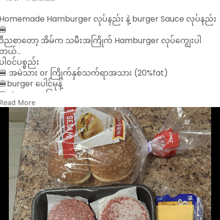
Homemade Hamburger လုပ်နည်း နဲ့ burger Sauce လုပ်နည်း
🍔
ဒီညစာတော့ အိမ်က သမီးအကြိုက် Hamburger လုပ်ကျွေးပါ
တယ်…
ပါဝင်ပစ္စည်း
🍔 အမဲသား or ကြိုက်နှစ်သက်ရာအသား (20%fat)
🍔burger ပေါင်မုန့်
🍔cheese အပြား
Read More
🍔ခရမ်းချဉ်သီး ကြက်သွန်နီ ဆလပ်ရွက်
အရင်ဆုံး အသားကို ဆားနဲ့ ငရုတ်​ကောင်းမှုန့်နဲ့ နှယ်ပီး အပြားလေး
တွေလုပ် ဒယ်အိုးထဲ ထောပတ်သုတ်ကင်ပါ (သို့) Air fryerထဲ ထည့်
ပီး ကင်လို့လည်းရပါတယ် အ​ညှော်သက်သာတာ​ပေါ့
ပေါင်မုန့်ကိုဒယ်ပြားထဲပူလာအောင်ခဏထည့်ကင်ပါ
အသားကျက်ရင် cheese အပြားကို အသားပေါ်တင်ပီး ကင်ပေးပါ …
အားလုံးပီးရင်တော့ ပေါင်မုန့်ပေါ် အသားပြားထည့် အသီးရွက်ထည့်
sauce ထည့် ပီး စားလို့ရပါပီ…
🍔Sauce လုပ်ရန်
Mayonnaise ၃ ဇွန်း
Ketchup( Tomato sauce) ၂ဇွန်း