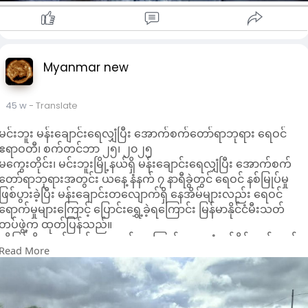
Myanmar new
45 w
- Translate
မင်းဘူး မန်းချောင်းရေလျှံပြီး အောက်စက်တော်ရာဘုရား ရေဝင်
ဧရာဝတီ၊ စက်တင်ဘာ ၂၅၊ ၂၀၂၅
မကွေးတိုင်း၊ မင်းဘူးမြို့နယ်ရှိ မန်းချောင်းရေလျှံပြီး အောက်စက်
တော်ရာဘုရားအတွင်း ယနေ့ နံနက် ၇ နာရီခွဲတွင် ရေဝင် နစ်မြုပ်မှု
ဖြစ်ပွားခဲ့ပြီး မန်းချောင်းတလျောက်ရှိ နေအိမ်များ‌လည်း ရေဝင်
ရောက်မှုများကြောင့် ပြောင်းရွှေ့ခဲ့ရကြောင်း မြန်မာနိုင်ငံမီးသတ်
တပ်ဖွဲ့က ထုတ်ပြန်သည်။
ထို့ပြင် မိုးသည်းထန်စွာရွာသွန်းမှုကြောင့် ယနေ့ နံနက်ပိုင်းတွင်လည်း
Read More
မင်းဘူး-စကုကားလမ်းပေါ် ရေကျော်၍ လမ်းပိတ်မှု ဖြစ်ပေါ်ခဲ့
ကြောင်း မီးသတ်တပ်ဖွဲ့က ဖော်ပြထားသည်။
တရုတ်နိုင်ငံတောင်ပိုင်းကို ဖြတ်သန်းခဲ့သော အားကောင်းသည့် အပူ
ပိုင်းမုန်တိုင်း “ရာဂါဆာ” သည် လာမည့် ၆ နာရီအတွင်း အပူပိုင်း