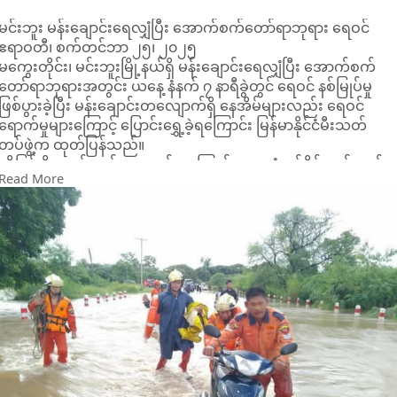
မင်းဘူး မန်းချောင်းရေလျှံပြီး အောက်စက်တော်ရာဘုရား ရေဝင်
ဧရာဝတီ၊ စက်တင်ဘာ ၂၅၊ ၂၀၂၅
မကွေးတိုင်း၊ မင်းဘူးမြို့နယ်ရှိ မန်းချောင်းရေလျှံပြီး အောက်စက်
တော်ရာဘုရားအတွင်း ယနေ့ နံနက် ၇ နာရီခွဲတွင် ရေဝင် နစ်မြုပ်မှု
ဖြစ်ပွားခဲ့ပြီး မန်းချောင်းတလျောက်ရှိ နေအိမ်များ‌လည်း ရေဝင်
ရောက်မှုများကြောင့် ပြောင်းရွှေ့ခဲ့ရကြောင်း မြန်မာနိုင်ငံမီးသတ်
တပ်ဖွဲ့က ထုတ်ပြန်သည်။
ထို့ပြင် မိုးသည်းထန်စွာရွာသွန်းမှုကြောင့် ယနေ့ နံနက်ပိုင်းတွင်လည်း
Read More
မင်းဘူး-စကုကားလမ်းပေါ် ရေကျော်၍ လမ်းပိတ်မှု ဖြစ်ပေါ်ခဲ့
ကြောင်း မီးသတ်တပ်ဖွဲ့က ဖော်ပြထားသည်။
တရုတ်နိုင်ငံတောင်ပိုင်းကို ဖြတ်သန်းခဲ့သော အားကောင်းသည့် အပူ
ပိုင်းမုန်တိုင်း “ရာဂါဆာ” သည် လာမည့် ၆ နာရီအတွင်း အပူပိုင်း
မုန်တိုင်းအဖြစ်ဖြင့် ကွမ်ရှီးပြည်နယ် တောင်ပိုင်းဒေသများကို
ဆက်လက်ဖြတ်ကျော်နိုင်ကာ ထိုမှတဆင့် အနောက် ဘက်သို့
ဆက်လက်ရွေ့လျားနိုင်ပြီး လာမည့် ၂၄ နာရီအတွင်း အပူပိုင်းမုန်တိုင်
ငယ်အဖြစ်နှင့် ဗီယက်နမ်နိုင်ငံ မြောက်ပိုင်း ဒေသများကို ဆက်လက်
ဖြတ်ကျော်နိုင်သည်ဟု စစ်ကော်မရှင် လက်အောက်ခံ မိုးလေဝသနှင့်
ဇလဗေဒညွှန်ကြားမှုဦးစီး ဌာနက ထုတ်ပြန်ထားသည်။
ထို့ကြောင့် စစ်ကိုင်းတိုင်းအောက်ပိုင်း၊ ကချင်၊ ကရင်နီနှင့်