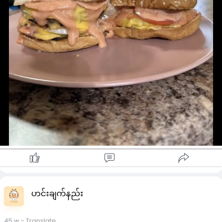
mustard (မရှိရင်မထည့်လို့ရပါတယ်)
sugar
ငရုတ်ကောင်းမှုန့် တို့ကို စိတ်ကြိုက်အရသာရအောင် ရောလိုက်ရင်
အရသာ​ကောင်းတဲ့ burger sauce ရပါပြီ …
#cherrycooking
#hamburger
Credit to owner
ဟင်းချက်နည်း
45 w
- Translate