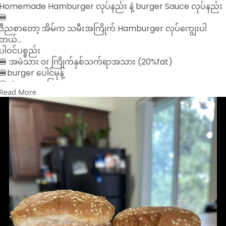
Homemade Hamburger လုပ်နည်း နဲ့ burger Sauce လုပ်နည်း
🍔
ဒီညစာတော့ အိမ်က သမီးအကြိုက် Hamburger လုပ်ကျွေးပါ
တယ်…
ပါဝင်ပစ္စည်း
🍔 အမဲသား or ကြိုက်နှစ်သက်ရာအသား (20%fat)
🍔burger ပေါင်မုန့်
🍔cheese အပြား
Read More
🍔ခရမ်းချဉ်သီး ကြက်သွန်နီ ဆလပ်ရွက်
အရင်ဆုံး အသားကို ဆားနဲ့ ငရုတ်​ကောင်းမှုန့်နဲ့ နှယ်ပီး အပြားလေး
တွေလုပ် ဒယ်အိုးထဲ ထောပတ်သုတ်ကင်ပါ (သို့) Air fryerထဲ ထည့်
ပီး ကင်လို့လည်းရပါတယ် အ​ညှော်သက်သာတာ​ပေါ့
ပေါင်မုန့်ကိုဒယ်ပြားထဲပူလာအောင်ခဏထည့်ကင်ပါ
အသားကျက်ရင် cheese အပြားကို အသားပေါ်တင်ပီး ကင်ပေးပါ …
အားလုံးပီးရင်တော့ ပေါင်မုန့်ပေါ် အသားပြားထည့် အသီးရွက်ထည့်
sauce ထည့် ပီး စားလို့ရပါပီ…
🍔Sauce လုပ်ရန်
Mayonnaise ၃ ဇွန်း
Ketchup( Tomato sauce) ၂ဇွန်း
Vinegar ၁/၄ ဇွန်း