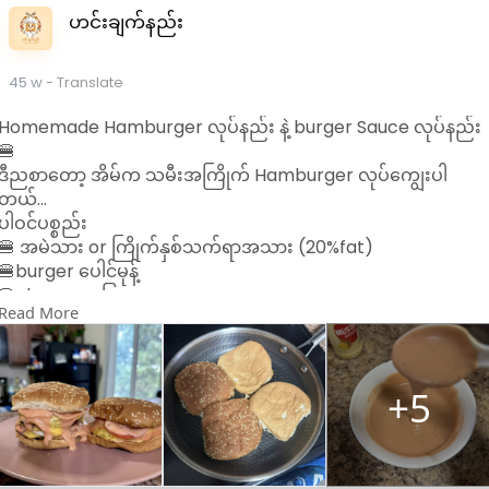
ဟင်းချက်နည်း
45 w
- Translate
Homemade Hamburger လုပ်နည်း နဲ့ burger Sauce လုပ်နည်း
🍔
ဒီညစာတော့ အိမ်က သမီးအကြိုက် Hamburger လုပ်ကျွေးပါ
တယ်…
ပါဝင်ပစ္စည်း
🍔 အမဲသား or ကြိုက်နှစ်သက်ရာအသား (20%fat)
🍔burger ပေါင်မုန့်
🍔cheese အပြား
Read More
🍔ခရမ်းချဉ်သီး ကြက်သွန်နီ ဆလပ်ရွက်
အရင်ဆုံး အသားကို ဆားနဲ့ ငရုတ်​ကောင်းမှုန့်နဲ့ နှယ်ပီး အပြားလေး
တွေလုပ် ဒယ်အိုးထဲ ထောပတ်သုတ်ကင်ပါ (သို့) Air fryerထဲ ထည့်
ပီး ကင်လို့လည်းရပါတယ် အ​ညှော်သက်သာတာ​ပေါ့
+5
ပေါင်မုန့်ကိုဒယ်ပြားထဲပူလာအောင်ခဏထည့်ကင်ပါ
အသားကျက်ရင် cheese အပြားကို အသားပေါ်တင်ပီး ကင်ပေးပါ …
အားလုံးပီးရင်တော့ ပေါင်မုန့်ပေါ် အသားပြားထည့် အသီးရွက်ထည့်
sauce ထည့် ပီး စားလို့ရပါပီ…