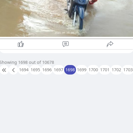
ရှမ်းပြည်နယ်(မြောက်ပိုင်း) တို့တွင် နေရာကျဲကျဲ၊ စစ်ကိုင်း အထက်
ပိုင်း၊ ချင်း၊ ရခိုင်နှင့် ရှမ်းပြည်နယ်(အရှေ့ပိုင်း)တို့၌ နေရာ စိပ်စိပ်နှင့်
ကျန်တိုင်းနှင့် ပြည်နယ်တို့တွင် နေရာအနှံ့အပြား မိုးထစ်ချုန်းရွာပြီး
နေပြည်တော်၊ ရန်ကုန်၊ မန္တလေး၊ မကွေး၊ ဧရာဝတီ၊ တနင်္သာရီတိုင်း၊
ကရင်ပြည်နယ်နှင့် မွန်ပြည်နယ်တို့၌ နေရာကွက်၍ မိုးကြီးနိုင်ကြောင်း
ဖော်ပြထားသည်။
Showing 1698 out of 10678
1694
1695
1696
1697
1698
1699
1700
1701
1702
1703