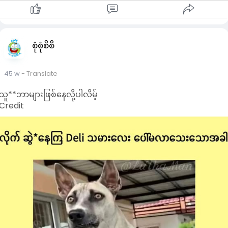
🍔Sauce လုပ်ရန်
Mayonnaise ၃ ဇွန်း
Ketchup( Tomato sauce) ၂ဇွန်း
Vinegar ၁/၄ ဇွန်း
စုံစုံစိစိ
mustard (မရှိရင်မထည့်လို့ရပါတယ်)
sugar
45 w
- Translate
ငရုတ်ကောင်းမှုန့် တို့ကို စိတ်ကြိုက်အရသာရအောင် ရောလိုက်ရင်
အရသာ​ကောင်းတဲ့ burger sauce ရပါပြီ …
သူ**ဘာများဖြစ်နေလို့ပါလိမ့်
#cherrycooking
Credit
#hamburger
Credit to owner