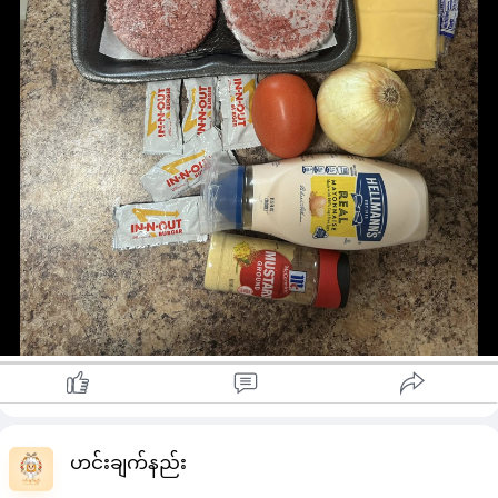
Vinegar ၁/၄ ဇွန်း
mustard (မရှိရင်မထည့်လို့ရပါတယ်)
sugar
ငရုတ်ကောင်းမှုန့် တို့ကို စိတ်ကြိုက်အရသာရအောင် ရောလိုက်ရင်
အရသာ​ကောင်းတဲ့ burger sauce ရပါပြီ …
#cherrycooking
#hamburger
Credit to owner
ဟင်းချက်နည်း