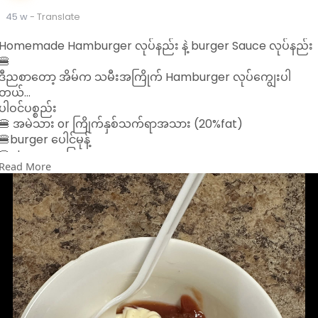
45 w
- Translate
Homemade Hamburger လုပ်နည်း နဲ့ burger Sauce လုပ်နည်း
🍔
ဒီညစာတော့ အိမ်က သမီးအကြိုက် Hamburger လုပ်ကျွေးပါ
တယ်…
ပါဝင်ပစ္စည်း
🍔 အမဲသား or ကြိုက်နှစ်သက်ရာအသား (20%fat)
🍔burger ပေါင်မုန့်
🍔cheese အပြား
Read More
🍔ခရမ်းချဉ်သီး ကြက်သွန်နီ ဆလပ်ရွက်
အရင်ဆုံး အသားကို ဆားနဲ့ ငရုတ်​ကောင်းမှုန့်နဲ့ နှယ်ပီး အပြားလေး
တွေလုပ် ဒယ်အိုးထဲ ထောပတ်သုတ်ကင်ပါ (သို့) Air fryerထဲ ထည့်
ပီး ကင်လို့လည်းရပါတယ် အ​ညှော်သက်သာတာ​ပေါ့
ပေါင်မုန့်ကိုဒယ်ပြားထဲပူလာအောင်ခဏထည့်ကင်ပါ
အသားကျက်ရင် cheese အပြားကို အသားပေါ်တင်ပီး ကင်ပေးပါ …
အားလုံးပီးရင်တော့ ပေါင်မုန့်ပေါ် အသားပြားထည့် အသီးရွက်ထည့်
sauce ထည့် ပီး စားလို့ရပါပီ…
🍔Sauce လုပ်ရန်
Mayonnaise ၃ ဇွန်း