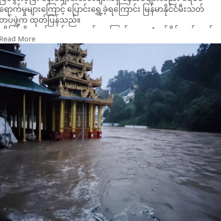
ရောက်မှုများကြောင့် ပြောင်းရွှေ့ခဲ့ရကြောင်း မြန်မာနိုင်ငံမီးသတ်
တပ်ဖွဲ့က ထုတ်ပြန်သည်။
ထို့ပြင် မိုးသည်းထန်စွာရွာသွန်းမှုကြောင့် ယနေ့ နံနက်ပိုင်းတွင်လည်း
Read More
မင်းဘူး-စကုကားလမ်းပေါ် ရေကျော်၍ လမ်းပိတ်မှု ဖြစ်ပေါ်ခဲ့
ကြောင်း မီးသတ်တပ်ဖွဲ့က ဖော်ပြထားသည်။
တရုတ်နိုင်ငံတောင်ပိုင်းကို ဖြတ်သန်းခဲ့သော အားကောင်းသည့် အပူ
ပိုင်းမုန်တိုင်း “ရာဂါဆာ” သည် လာမည့် ၆ နာရီအတွင်း အပူပိုင်း
မုန်တိုင်းအဖြစ်ဖြင့် ကွမ်ရှီးပြည်နယ် တောင်ပိုင်းဒေသများကို
ဆက်လက်ဖြတ်ကျော်နိုင်ကာ ထိုမှတဆင့် အနောက် ဘက်သို့
ဆက်လက်ရွေ့လျားနိုင်ပြီး လာမည့် ၂၄ နာရီအတွင်း အပူပိုင်းမုန်တိုင်
ငယ်အဖြစ်နှင့် ဗီယက်နမ်နိုင်ငံ မြောက်ပိုင်း ဒေသများကို ဆက်လက်
ဖြတ်ကျော်နိုင်သည်ဟု စစ်ကော်မရှင် လက်အောက်ခံ မိုးလေဝသနှင့်
ဇလဗေဒညွှန်ကြားမှုဦးစီး ဌာနက ထုတ်ပြန်ထားသည်။
ထို့ကြောင့် စစ်ကိုင်းတိုင်းအောက်ပိုင်း၊ ကချင်၊ ကရင်နီနှင့်
ရှမ်းပြည်နယ်(မြောက်ပိုင်း) တို့တွင် နေရာကျဲကျဲ၊ စစ်ကိုင်း အထက်
ပိုင်း၊ ချင်း၊ ရခိုင်နှင့် ရှမ်းပြည်နယ်(အရှေ့ပိုင်း)တို့၌ နေရာ စိပ်စိပ်နှင့်
ကျန်တိုင်းနှင့် ပြည်နယ်တို့တွင် နေရာအနှံ့အပြား မိုးထစ်ချုန်းရွာပြီး
နေပြည်တော်၊ ရန်ကုန်၊ မန္တလေး၊ မကွေး၊ ဧရာဝတီ၊ တနင်္သာရီတိုင်း၊
ကရင်ပြည်နယ်နှင့် မွန်ပြည်နယ်တို့၌ နေရာကွက်၍ မိုးကြီးနိုင်ကြောင်း
ဖော်ပြထားသည်။