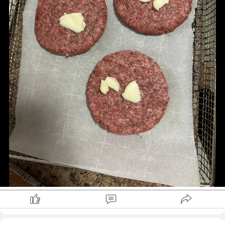
Mayonnaise ၃ ဇွန်း
Ketchup( Tomato sauce) ၂ဇွန်း
Vinegar ၁/၄ ဇွန်း
mustard (မရှိရင်မထည့်လို့ရပါတယ်)
sugar
ငရုတ်ကောင်းမှုန့် တို့ကို စိတ်ကြိုက်အရသာရအောင် ရောလိုက်ရင်
အရသာ​ကောင်းတဲ့ burger sauce ရပါပြီ …
#cherrycooking
#hamburger
Credit to owner