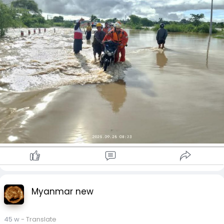
မုန်တိုင်းအဖြစ်ဖြင့် ကွမ်ရှီးပြည်နယ် တောင်ပိုင်းဒေသများကို
ဆက်လက်ဖြတ်ကျော်နိုင်ကာ ထိုမှတဆင့် အနောက် ဘက်သို့
ဆက်လက်ရွေ့လျားနိုင်ပြီး လာမည့် ၂၄ နာရီအတွင်း အပူပိုင်းမုန်တိုင်
ငယ်အဖြစ်နှင့် ဗီယက်နမ်နိုင်ငံ မြောက်ပိုင်း ဒေသများကို ဆက်လက်
ဖြတ်ကျော်နိုင်သည်ဟု စစ်ကော်မရှင် လက်အောက်ခံ မိုးလေဝသနှင့်
ဇလဗေဒညွှန်ကြားမှုဦးစီး ဌာနက ထုတ်ပြန်ထားသည်။
ထို့ကြောင့် စစ်ကိုင်းတိုင်းအောက်ပိုင်း၊ ကချင်၊ ကရင်နီနှင့်
ရှမ်းပြည်နယ်(မြောက်ပိုင်း) တို့တွင် နေရာကျဲကျဲ၊ စစ်ကိုင်း အထက်
ပိုင်း၊ ချင်း၊ ရခိုင်နှင့် ရှမ်းပြည်နယ်(အရှေ့ပိုင်း)တို့၌ နေရာ စိပ်စိပ်နှင့်
ကျန်တိုင်းနှင့် ပြည်နယ်တို့တွင် နေရာအနှံ့အပြား မိုးထစ်ချုန်းရွာပြီး
နေပြည်တော်၊ ရန်ကုန်၊ မန္တလေး၊ မကွေး၊ ဧရာဝတီ၊ တနင်္သာရီတိုင်း၊
ကရင်ပြည်နယ်နှင့် မွန်ပြည်နယ်တို့၌ နေရာကွက်၍ မိုးကြီးနိုင်ကြောင်း
ဖော်ပြထားသည်။
Myanmar new
45 w
- Translate