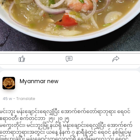
Myanmar new
45 w
- Translate
မင်းဘူး မန်းချောင်းရေလျှံပြီး အောက်စက်တော်ရာဘုရား ရေဝင်
ဧရာဝတီ၊ စက်တင်ဘာ ၂၅၊ ၂၀၂၅
မကွေးတိုင်း၊ မင်းဘူးမြို့နယ်ရှိ မန်းချောင်းရေလျှံပြီး အောက်စက်
တော်ရာဘုရားအတွင်း ယနေ့ နံနက် ၇ နာရီခွဲတွင် ရေဝင် နစ်မြုပ်မှု
ဖြစ်ပွားခဲ့ပြီး မန်းချောင်းတလျောက်ရှိ နေအိမ်များ‌လည်း ရေဝင်