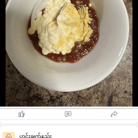
Ketchup( Tomato sauce) ၂ဇွန်း
Vinegar ၁/၄ ဇွန်း
mustard (မရှိရင်မထည့်လို့ရပါတယ်)
sugar
ငရုတ်ကောင်းမှုန့် တို့ကို စိတ်ကြိုက်အရသာရအောင် ရောလိုက်ရင်
အရသာ​ကောင်းတဲ့ burger sauce ရပါပြီ …
#cherrycooking
#hamburger
Credit to owner
ဟင်းချက်နည်း