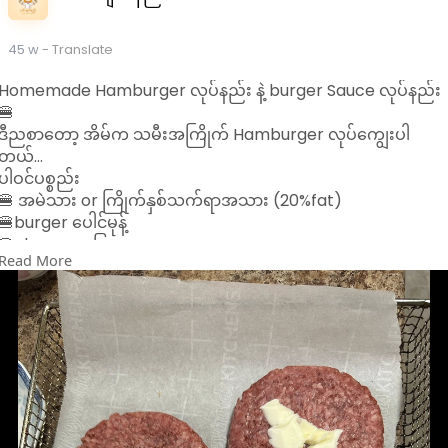
45 w
- Translate
Homemade Hamburger လုပ်နည်း နဲ့ burger Sauce လုပ်နည်း
🍔
ဒီညစာတော့ အိမ်က သမီးအကြိုက် Hamburger လုပ်ကျွေးပါ
တယ်…
ပါဝင်ပစ္စည်း
🍔 အမဲသား or ကြိုက်နှစ်သက်ရာအသား (20%fat)
🍔burger ပေါင်မုန့်
🍔cheese အပြား
Read More
🍔ခရမ်းချဉ်သီး ကြက်သွန်နီ ဆလပ်ရွက်
အရင်ဆုံး အသားကို ဆားနဲ့ ငရုတ်​ကောင်းမှုန့်နဲ့ နှယ်ပီး အပြားလေး
တွေလုပ် ဒယ်အိုးထဲ ထောပတ်သုတ်ကင်ပါ (သို့) Air fryerထဲ ထည့်
ပီး ကင်လို့လည်းရပါတယ် အ​ညှော်သက်သာတာ​ပေါ့
ပေါင်မုန့်ကိုဒယ်ပြားထဲပူလာအောင်ခဏထည့်ကင်ပါ
အသားကျက်ရင် cheese အပြားကို အသားပေါ်တင်ပီး ကင်ပေးပါ …
အားလုံးပီးရင်တော့ ပေါင်မုန့်ပေါ် အသားပြားထည့် အသီးရွက်ထည့်
sauce ထည့် ပီး စားလို့ရပါပီ…
🍔Sauce လုပ်ရန်