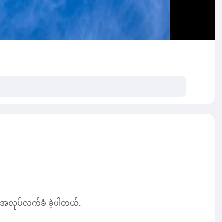
အလုပ်လက်ခံ ခဲ့ပါတယ်..