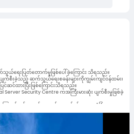
်သွယ်ရေးပြတ်တောက်မှုဖြစ်ပေါ်ခဲ့ကြောင်း သိရသည်။
ပျက်စီးခဲ့သည့် ဆက်သွယ်ရေးစခန်းများကိုကျွမ်းကျင်ဝန်ထမ်း၊
ို ပြင်ဆင်ထားပြီးဖြစ်ကြောင်းသိရသည်။
nal Server Security Centre ကအကြီးမားဆုံး ပျက်စီးမှုဖြစ်ခဲ့
ီး မကြာခင်တွင် သတင်းအချက်အလက်နှင့် ဆာဗာလုံခြုံရေး