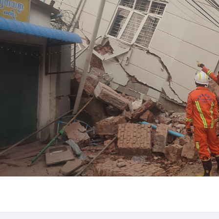
ေကိုပဲ ထုတ်ယူသွားတာ" ဟု နစ်နာသူ မိသားစုဝင် တစ်ဦးက ပြောဆို
Z ဘဏ် ပြိုကျသည့် နေရာကို မတ်လ ၃၀ ရက်နေ့တွင် ဘဏ်ပိုင်ရှင် အော
င်ငံမှ ကယ်ဆယ်ရေးအဖွဲ့နှင့် မီးသတ်များ ရောက်ရှိလာပြီး စစ်ဆေးမှုမျ
ီဂျင် ပြတ်လပ်ခြင်းတို့ကြောင့် သေဆုံးသွားခဲ့သည်ဟု ပြောဆိုခဲ့ကြေ
့ သူတွေရဲ့ အသံတွေကို ကြားနေရတုန်းပါပဲ။အဲဒီနေ့မှာလည်း ကယ်ဆ
ိုက်ဆံတွေကို အရင်ထုတ်နေတုန်းပဲ။ ပိုင်ရှင် အောင်ကို၀င်း က ၃၀
ည်း ကယ်ဆယ်ရေး အစီအစဉ် မလုပ်သေးပါဘူး။ ညနေပိုင်း စင်ကာပူ 
၊ ရေငတ် ၊သွေးလွန် ၊ အသက်ရှုမရ ဖြစ်ပြီး သေဆုံးသွားတယ်လို့ ပြ
တာကို အကယ်မခံတာပါ။ တကယ်ဆို ပိတ်မိနေတဲ့သူတွေ အသက်ရှင်နေပါ
" ဟု ဒေသပြည်သူ တစ်ဦးက ပြော ဆို သည်။