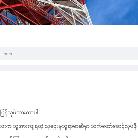
ြန်လုပ်ထားတာပါ...
လေးက သူအားကျရတဲ့ သူဌေးမူသူရာမာဆီမှာ သက်တော်စောင့်လုပ်ဖို 
့ လုပ်ကြံမှုက ကာကွယ်ပေးဖိုပေါ့...
်သမီး နဲ့ ပြဿနာတက်ပြီး သတ်​သေသွားတာကြောင့်ပါ...
ောက်ရှိပါတယ်...
္ခပေးလာမှာစိုးလို ကျောင်းအတူတူလိုက်တက်ဖို ဖြစ်လာခဲ့ပါတယ်...
က်လို ဘူမိတယောက် ဘယ်လို ပြဿနာတွေ ဖြေရှင်းရမယ်...