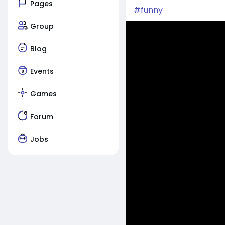
Pages
#funny
Group
Blog
Events
Games
Forum
Jobs