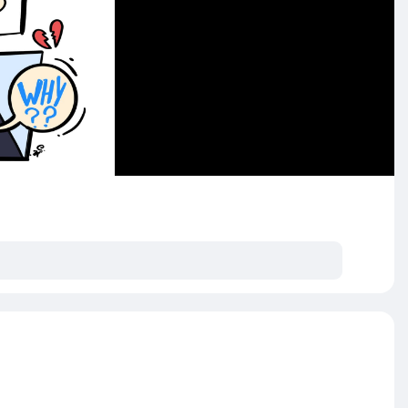
ပိုက်ဆံများကိုသာ ဦးစားပေး ထုတ်ယူခဲ့ခြင်းကြောင့် လူသေဆုံး