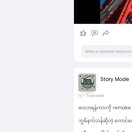
Story Mode
1 y
- Translate
မာလာရန်ကားကို remake ပ
ဘူမိနက်သန်ဆိုတဲ့ ကောင်
အဲဒီသူဌေး ပြိုင်ဘက်ဆိုသူရဲ
မူသူရာရဲ့ သားက ပြိုင်ဘက
Read More
သူ့မှာ မီရာဆိုတဲ့ သမီးတယ
ဖြစ်ချင်တော့ သူမကိုပါ ဒုက
မီရာဘက်က ဘာတွေလုပ်လို