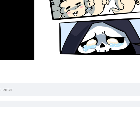
ှုတွင် ပိတ်မိနေသူများကို ကယ်ထုတ်ခြင်းမပြုဘဲ စစ်တပ်ကို ခေါ်၍ 
သားစုတချို့ပြော