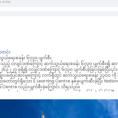
တင်း
ွယ်ရေးစခန်း ၆၇၃၀ ပျက်စီး
ခဲ့သည့် ငလျင်ဒဏ်ကြောင့် ဆက်သွယ်ရေးစခန်း ၆၇၃ဝ ပျက်စီး၍ ဆက
၃၂၂၇ ခုရှိ၍ ငလျင်ဒဏ်ကြောင့် ၆၇၃ဝ ပျက်စီးခဲ့ခြင်းဖြစ်ပြီး၎င်း
ကြိုးပမ်းပြင်ဆင်မှုကြောင့် လက်ရှိတွင် ဆက်သွယ်ရေးစခန်း ၃၃ဝဝ က
ြည်တော်တွင်ရှိသော E Learning Centre နှစ်ခုပျက်ဆီးခဲ့ပြီး Natio
Centre လည်းပျက်စီးခဲ့ကြောင်း သိရသည်။
ောက်အအုံများနှင့် ဆက်သွယ်ရေးစခန်းများကို အမြန်ဆုံးပြုပြင်ပြ
ှန်လည်ပတ်သွားမည်ဖြစ်ကြောင်း သိရသည်။