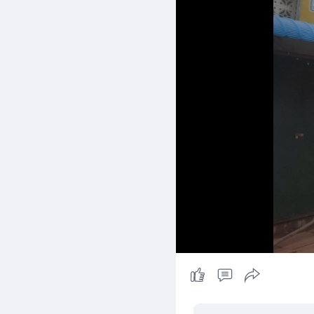
ကယ်မယ်ဆိုပြီး ပိုက်ဆံတွ
အဆိုပါ ပျော်ဘွယ်မြို့ KB
ညနေပိုင်းတွင် စင်္ကာပူနို
သွေးလွန်ခြင်းနှင့် အောက်စ
"၂၉ ရက်နေ့ထိ ပိတ်မိနေတဲ
တောင် လုံခြုံရေးယူပြီး ပ
ရောက်လာတဲ့ တိုင်အောင်လ
မိနေသူ အားလုံးက အစာငတ် 
နာရီစာငှားပေးပါ့မယ်ဆို
များစွာဆုံးရှုံးခဲ့ရတာပါ
Real News