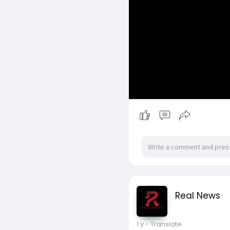
Real News
1 y
- Translate
ပျော်ဘွယ် KBZ ဘဏ်ပြိုကျမ
မှုများပြားခဲ့ဟု နစ်နာသူမိ