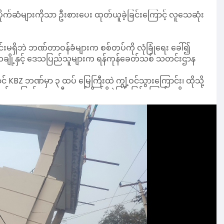
င်းမရှိဘဲ ဘဏ်တာဝန်ခံများက စစ်တပ်ကို လုံခြုံရေး ခေါ်၍
ဝင်တချို့နှင့် ဒေသပြည်သူများက ရန်ကုန်ခေတ်သစ် သတင်းဌာန
 KBZ ဘဏ်မှာ ၃ ထပ် မြေကြီးထဲ ကျွံ့ဝင်သွားကြောင်း၊ ထိုသို့
က်သူ ပြည်သူ ၃၀ ဦးကျော် ပိတ်မိခဲ့ခြင်းဖြစ်ကြောင်း သိရ
်ခံ ဒေါ်ယုယုခင်တို့ လွတ်မြောက်ခဲ့ပြီး အကြမ်းဖက် စစ်တပ်ကို
ပြီး ငွေကြေးများကိုသာ ဦးစားပေး ထုတ်ယူဆောင်ခဲ့ကြောင်း
်နိုင်ခဲ့ပြီး ကျန်သူအားလုံး သေဆုံးခဲ့ကြောင်း ဒေသခံပြည်
ော မြေတူးစက်များဖြင့် ဝင်ရောက် ကယ်ထုတ်ရန် တောင်းဆိုခဲ့
ရေးသမားများကိုလည်း စစ်တပ်က မောင်းထုတ်ခဲ့ကြောင်း သိရှိရ
er တွေက ဖွင့်ခိုင်းတာကို ဖွင့်မပေးလို့ အကုန်ပိတ်မိပြီး သေ
ဆံထားတဲ့ မီးခံ သေတ္တာနားလေးကနေပြီးတော့ အပေါက်
ဲ့ နေရာကိုပဲ မြေတူးစက်တွေနဲ့ ထိုးချပြီး တွေ့တဲ့ ပိုက်ဆံ
း ကြည့်ခွင့်မပေးဘဲ ဇွတ်ကို သယ်ထုတ်တာ။ ကယ်ဆယ်ရေး
ံးကို ပြန်လွှတ်တာ ငလျင်လှုပ်ပြီး နောက်ရက်ထိကို
အောက်ကနေ ဝိုင်းအော်ပြီး အသံပေးတယ်။ အဲဒါကို ကယ်မယ်