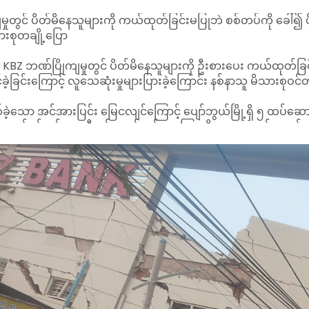
ြို့ KBZ ဘဏ်ပြိုကျမှုတွင် ပိတ်မိနေသူများကို ဦးစားပေး ကယ်ထုတ်ခြ
ခဲ့ခြင်းကြောင့် လူသေဆုံးမှုများပြားခဲ့ကြောင်း နစ်နာသူ မိသားစု
ဲ့သော အင်အားပြင်း မြေငလျင်ကြောင့် ပျော်ဘွယ်မြို့ရှိ ၅ ထပ်ဆောင်
ာင့် ဘဏ်ဝန်ထမ်း ၁၁ ဦးနှင့် ဘဏ်တွင်ငွေကြေးကိစ္စ လာရောက်ဆောင်ရွ
 ပျော်ဘွယ် KBZ ဘဏ် တာ၀န်ခံ ဒေါ်သင်းသင်းယုနှင့် လက်ထောက် တာ၀န
ဏ်မီးခံ သေတ္တာ ထားရှိသော နေရာကို မြေတူးစက်များဖြင့် တူးဖော်
မှုအတွင်း ပိတ်မိနေသူများထဲမှ လူတချို့သာ အသက်ရှင်လျက် ကယ်ထုတ
စုဝင်များထံမှ သိရသည်။
ို ကယ်ဆယ်ရန် ဒေသပြည်သူများက ၁ နာရီ သိန်း ၃၀ ဖြင့် ငှားရမ်းရသ
င့်မပြုခဲ့ကြောင်း၊ အောင်ပန်းနှင့် မိတ္ထီလာမှ လာသည့် ကယ်ဆယ်
အချိန်မှာ ဘဏ်တံခါးက အသေပိတ်သွားတာ အဲတာကို ပိတ်မိနေတဲ့ Custom
 ကယ်ဆယ်ရေး လုပ်တာမျိုး မဟုတ်ဘဲနဲ့ ဘဏ်ကိုလာအပ်တဲ့ ပိုက်
ော့ Customer တွေရဲ့ ရုပ်အလောင်း တွေကို မတွေ့ဘဲနဲ့ ပိုက်ဆံထားတ
့တဲ့ အလောင်းတွေကို လောက်ပဲ ပြန်ပေးတာ အလောင်း တွေကိုလည်
ာကိုမှ လက်သင့်မခံဘူး။ လက်နက်ကိုင်ထားတဲ့ သူတွေက အကုန်လု
ယ် အကုန်လုံးကလည်း အသံပေးတယ်။ လူ ၄၀ ကျော်လောက်ရှိတယ်။ 