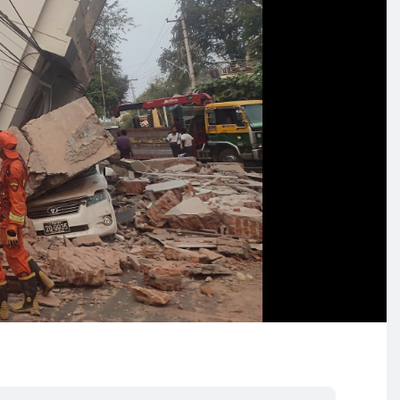
သည်။
င်ကို၀င်း ရောက် ရှိလာကြောင်း၊ ၎င်းရောက်ရှိလာပြီးနောက်
ား ပြုလုပ်စဉ်တွင် ပိတ်မိသူ အားလုံး အစာငတ်ခြင်း၊ ရေငတ်ခြင်း၊
ာင်း သိရသည်။
ယ်ရေးတွေ စတင်တာ မလုပ်သေးဘူး။ ရဲ နဲ့ စစ်သားတွေကို
 ရက်နေ့အလောင်းတွေ အနံ့ထွက်တော့မှ ရောက်လာပါတယ်။
ကယ်ဆယ်ရေးနဲ့ မီးသတ်တွေလာပြီး စစ်ကြည့်လိုက်တော့ ပိတ်
ောပါတယ်။ ရပ်မိ ရပ်ဖတွေက မြေတူးစက် ၁ နာရီ သိန်း ၃၀ နဲ့ ၂
လျက်နဲ့ ဘဏ်တာ၀န်ခံတွေက မှားယွင်း ဆုံး ဖြတ်လို့ အသက်