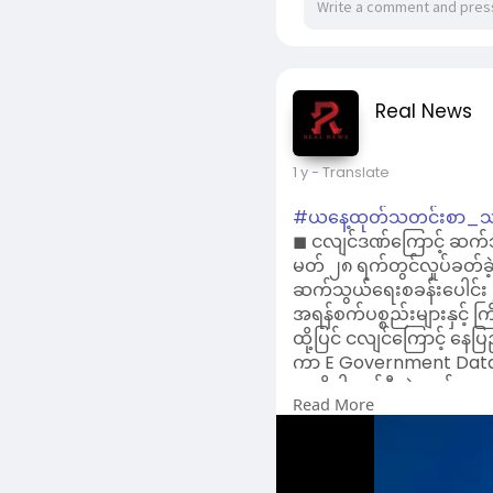
1 y
- Translate
#ယနေ့ထုတ်သတင်းစာ_သ
◼ ငလျင်ဒဏ်ကြောင့် ဆက်သ
မတ် ၂၈ ရက်တွင်လှုပ်ခတ်
ဆက်သွယ်ရေးစခန်းပေါင်း ၂၆
အရန်စက်ပစ္စည်းများနှင့် 
ထို့ပြင် ငလျင်ကြောင့် နေပ
ကာ E Government Data 
အဆိုပါပျက်စီးခဲ့သည့် အဆ
Read More
ဆိုင်ရာလုပ်ငန်းများ ပုံမ