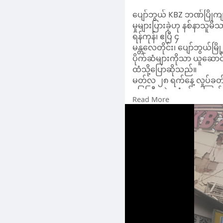
ရန်ကုန်၊ ဧပြီ ၄
မန္တလေတိုင်း၊ ပျော်ဘွယ်မ
ပိုက်ဆံများကိုသာ ယူဆောင်
ထံသို့ပြောဆိုသည်။
မတ်လ ၂၈ ရက်နေ့ လှုပ်ခတ်ခ
မြေကြီးထဲ ကျွံ့ဝင်မှုကြေ
Read More
သည်။
ထိုသို့ ဘဏ်ပြိုကျစဉ်တွင်
လုံခြုံရေး ခေါ်ဆောင်ကာ ဘ
သိရှိရသည်။
ပျော်ဘွယ် KBZ ဘဏ် ပြိုကျ
သူများနှင့် နစ်နာသူ မိသား
ထို့ပြင် ပိတ်မိနေသူများက
သော်လည်း ဘဏ်တာဝန်ခံက ခွ
သည်။
"ငလျင် စစချင်း လှုပ်တဲ့ 
ကုန်တာ ဘဏ်အရှေ့ဘက်ကနေ
ဖောက်တာ အဲလိုဖောက်တာဆိုတ
တွေကိုပဲကောက်လိုက် တွေ
သမားတွေကလည်းလာတယ်။ လာတ
အသက်ရှင်တဲ့ သူတွေရှိတ