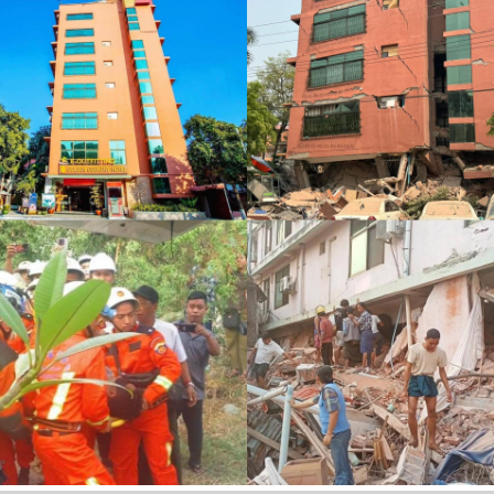
ချွေးနဲ့မျက်ရည်တိတ်စေမယ် နော်
ကျင်ငယ်ရေနဲ့ပဲ ဖျော်ပြီး အသက်ဆက်ခဲ့တာဖြစ်ပါတယ်။ အဆိုပါ
အေး ပြီးရင်တော့
အမျိုးသားဟာ တိုက်ပြိုကျမှုမှာ နာရီပေါင်း ၁၇၀ ကြာပိတ်မိပြီးမှ
မင်းတို့ရဲ့ မြို့အဝင်သင်္ကေတတောင်
အသက်ရှင်လျှက်ကယ်ဆယ်နိုင်ခဲ့တာဖြစ်ပါတယ်။
နန်းပြဿဒ်နဲ့
ရတနာပုံရွှေမန္တလေးရေ
#crd
ရှေ့တစ်ပြပေါင်းများစွာမှာ
#celenews
အားမန်ဟုန်လေကိုခွင်းလို့
ပတ္တမြားမှန်နွံမနစ်ဘူးဆိုတာ
အမျိုးမြတ်သူတို့သမိုင်းကြောင်း
တို့ဒိုးနတ်တွေသိအောင်
ခြေကန်ကာအားကုန်ရုန်းလို့
မန်းသားတွေကြံ ဘာခံနိုင်မလဲဆိုတာ
ပြလိုက်ကြစမ်း။
Nyein Nyein Thet
#crd