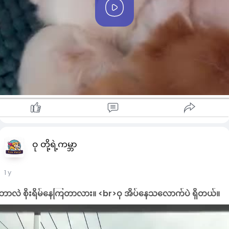
P
l
a
y
ဝု တို့ရဲ့ကမ္ဘာ
1 y
ဘာလဲ စိုးရိမ်နေကြတာလား။ <br>ဝု အိပ်နေသလောက်ပဲ ရှိတယ်။
00:00
P
M
S
P