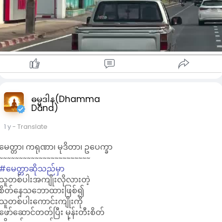
y
ဓမ္မဒါန(Dhamma
Dāna)
1 y
- Translate
မေတ္တာ၊ ကရုဏာ၊ မုဒိတာ၊ ဥပေက္ခာ
~~~~~~~~~~~~~~~~~~~~~~~
#မေတ္တာဆိုသည်မှာ
00:00
သူတစ်ပါးအကျိုးလိုလားတဲ့
P
M
S
P
စိတ်နေသဘောထားဖြစ်၍
l
u
e
I
သူတစ်ပါးကောင်းကျိုးကို
a
t
t
P
ဖော်ဆောင်တတ်ပြီး မုန်းတီးစိတ်
y
e
t