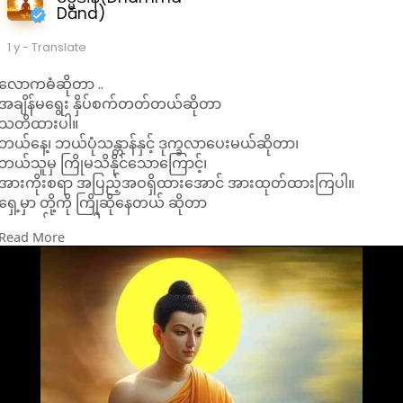
Dāna)
မြင်မှု၊ ဒုက္ခရောက်သူအပေါ် စိသောက
ဖြစ်လာခြင်းက ကရုဏာရဲ့ ကျရှုံးခြင်း
1 y
- Translate
ဖြစ်သည်။
စစ်မှန်တဲ့ ကရုဏာတရားထားနိုင်အောင်
လောကဓံဆိုတာ ..
ကြိုးစားပါ။
အချိန်မရွေး နှိပ်စက်တတ်တယ်ဆိုတာ
#မုဒိတာဆိုတာ
သတိထားပါ။
သူတစ်ပါးအောင်မြင်ပြည့်စုံမှုကို
ဘယ်နေ့၊ ဘယ်ပုံသန္တာန်နှင့် ဒုက္ခလာပေးမယ်ဆိုတာ၊
၀မ်းသာအားရခြင်းသည် မုဒိတာ၏
ဘယ်သူမှ ကြိုမသိနိုင်သောကြောင့်၊
သဘာ၀ဖြစ်သည်။
အားကိုးစရာ အပြည့်အဝရှိထားအောင် အားထုတ်ထားကြပါ။
#မနာလိုစိတ်ပျောက်ကင်းစေ၍
ရှေ့မှာ တို့ကို ကြိုဆိုနေတယ် ဆိုတာ
သူတစ်ပါး အောင်မြင်မှုအပေါ် စိတ်
နားလည်ထားပေါ့။
မသက်မသာ ဖြစ်မှုမရှိသည့် အနေ
Read More
မြောက်ဦးဆရာတော် တရားဓမ္မများ
အထားဖြစ်သည်။
သူတစ်ပါးရဲ့အောင်မြင်မှုပြည့်စုံမှုကို
မြင်တွေ့ရခြင်းသည် မုဒိတာရဲ့ အနီးဆုံး
အကြောင်းဖြစ်သည်။
သူတစ်ပါးရဲ့ အောင်မြင်ပြည့်စုံမှုအတွက်
စိတ်မသက်မသာဖြစ်မှု ကင်းစင်ခြင်းသည် မုဒိတာရဲ့အောင်မြင်မှုဖြစ်
ပြီး
ပြောင်လှောင်ရယ်မောခြင်းသည်