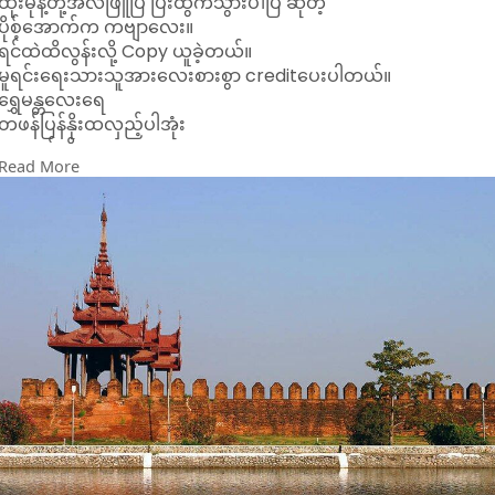
ထိုးမုန့်တို့အလံဖြူပြ ပြီးထွက်သွားပါပြီ ဆိုတဲ့
ထိုင်လွမ်းနေရုံပြီးပါ့မလား
ပိုစ့်အောက်က ကဗျာလေး။
ထားခဲ့ပြီဆိုပေမဲ့
ရင်ထဲထိလွန်းလို့ Copy ယူခဲ့တယ်။
ခွဲသွားကြသူတွေကရော
မူရင်းရေးသားသူအားလေးစားစွာ creditပေးပါတယ်။
ကျန်ရစ်သူတွေကို
ရွှေမန္တလေးရေ
အရှုံးပေးနေစေချင်ပါ့မလား စဉ်းစား
တဖန်ပြန်နိုးထလှည့်ပါအုံး
နိုင်သလောက်ကူ
တကယ်ဆို
ပိုင်သလောက်ကူနေကြတာက
Read More
မင်းတို့မြို့ကမှ ရှေ့ကရွှေထည့်ခေါ်လို့ရတာ
ဆိုင်လို့ဆိုတာထက် ပြိုင်လို့မှမဝသေးတာ
တို့ရန်ကုန်ကို ဘယ်သူကမှ
ခုမောနေတယ်ဆို
ရွှေရန်ကုန်လို့မခေါ်ဘူးလေ
မင်းတို့ခဏတော့ထိုင်နေလိုက်
ရတနာပုံမြို့ရေ
ငါတို့က ပုဝါနဲ့သုပ်မပေးပဲ
တဖန်ပြန်ရုန်းကြွလိုက်ပါအုံး
ချွေးနဲ့မျက်ရည်တိတ်စေမယ် နော်
တို့ရန်ကုန်ဆိုတာ ရန်တွေကုန်ရုံရယ်ပါ
အေး ပြီးရင်တော့
မင်းတို့မြို့လို့ ရတနာတွေပုံမနေပါဘူး
မင်းတို့ရဲ့ မြို့အဝင်သင်္ကေတတောင်
ထိုးမုန့်တို့ရေ
နန်းပြဿဒ်နဲ့
တဖန်ပြန်ရန်တွေ့လှည့်ပါအုံး
ရတနာပုံရွှေမန္တလေးရေ
တကယ်ဆို တို့တွေရဲ့ဒိုးနတ်က
ရှေ့တစ်ပြပေါင်းများစွာမှာ
တို့ရိုးရာအခြေခံတဲ့မုန့်မဟုတ်ဘူး
အားမန်ဟုန်လေကိုခွင်းလို့
မင်းတို့ထိုးမုန့်ကမှ မြန်မာ့ရိုးရာစစ်စစ်ကြီးပါ
ပတ္တမြားမှန်နွံမနစ်ဘူးဆိုတာ
မုန့်ဟင်းခါးကို စားတယ်ပြောပြော
အမျိုးမြတ်သူတို့သမိုင်းကြောင်း
သောက်တယ်ပဲဆိုဆို
တို့ဒိုးနတ်တွေသိအောင်