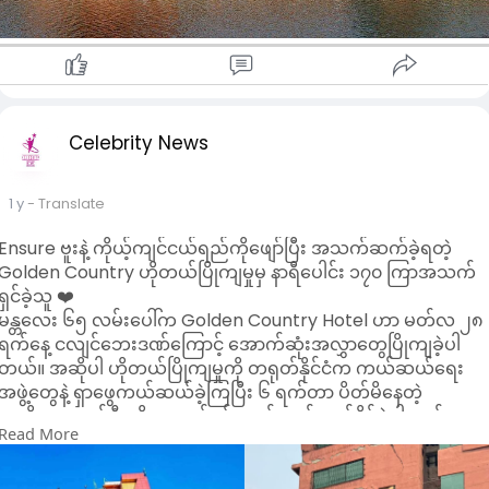
မုန့်တီမှာလို့ နန်းကြီးပဲလာချချ
ခြေကန်ကာအားကုန်ရုန်းလို့
ငါိိတို့အားလုံးတော့
မန်းသားတွေကြံ ဘာခံနိုင်မလဲဆိုတာ
တူတူကြိုက်ခဲ့ကြတာပဲလေ
ပြလိုက်ကြစမ်း။
မရဘူး ခုကျမှ အလံဖြူမပြနဲ့
Nyein Nyein Thet
ငါတို့က ငြင်းခုန်လို့မဝသေးဘူးလေ
#crd
မင်းတို့ငိုသလိုတို့လဲငိုနေတယ်
Celebrity News
မင်းတို့က အိမ်ပြို ကျုံးပြို သလို
ငါတို့ကလဲ ရင်ခွင်တွေပြိုကျရတာပါပဲ
1 y
- Translate
သွားသူတို့လမ်း
ထိုင်လွမ်းနေရုံပြီးပါ့မလား
Ensure ဗူးနဲ့ ကိုယ့်ကျင်ငယ်ရည်ကိုဖျော်ပြီး အသက်ဆက်ခဲ့ရတဲ့
ထားခဲ့ပြီဆိုပေမဲ့
Golden Country ဟိုတယ်ပြိုကျမှုမှ နာရီပေါင်း ၁၇၀ ကြာအသက်
ခွဲသွားကြသူတွေကရော
ရှင်ခဲ့သူ ❤️
ကျန်ရစ်သူတွေကို
မန္တလေး ၆၅ လမ်းပေါ်က Golden Country Hotel ဟာ မတ်လ ၂၈
အရှုံးပေးနေစေချင်ပါ့မလား စဉ်းစား
ရက်နေ့ ငလျင်ဘေးဒဏ်ကြောင့် အောက်ဆုံးအလွှာတွေပြိုကျခဲ့ပါ
နိုင်သလောက်ကူ
တယ်။ အဆိုပါ ဟိုတယ်ပြိုကျမှုကို တရုတ်နိုင်ငံက ကယ်ဆယ်ရေး
ပိုင်သလောက်ကူနေကြတာက
အဖွဲ့တွေနဲ့ ရှာဖွေကယ်ဆယ်ခဲ့ကြပြီး ၆ ရက်တာ ပိတ်မိနေတဲ့
ဆိုင်လို့ဆိုတာထက် ပြိုင်လို့မှမဝသေးတာ
အမျိုးသားတစ်ဦးကို အသက်ရှင်လျှက်ကယ်ဆယ်နိုင်ခဲ့ပါတယ်။
ခုမောနေတယ်ဆို
Read More
အဆိုပါ အမျိုးသားဟာ ပြိုကျပြီးပိတ်မိနေတဲ့အချိန်မှာ စားသောက်
မင်းတို့ခဏတော့ထိုင်နေလိုက်
စရာဘာမျှမရှိသော်လည်း မိခင်အတွက် ဝယ်ယူလာတဲ့ Ensure ဗူး
ငါတို့က ပုဝါနဲ့သုပ်မပေးပဲ
တွေကို ရေဓာတ်ဆုံးရှုံးမှုမရှိအောင် ရေလည်းမရှိတာကြောင့် သူ့