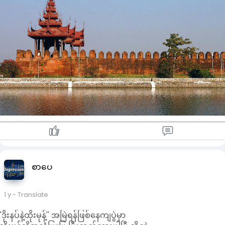
ရတနာပုံမြို့ရေ
တဖန်ပြန်ရုန်းကြွလိုက်ပါအုံး
တို့ရန်ကုန်ဆိုတာ ရန်တွေကုန်ရုံရယ်ပါ
မင်းတို့မြို့လို့ ရတနာတွေပုံမနေပါဘူး
ထိုးမုန့်တို့ရေ
တဖန်ပြန်ရန်တွေ့လှည့်ပါအုံး
တကယ်ဆို တို့တွေရဲ့ဒိုးနတ်က
တို့ရိုးရာအခြေခံတဲ့မုန့်မဟုတ်ဘူး
မင်းတို့ထိုးမုန့်ကမှ မြန်မာ့ရိုးရာစစ်စစ်ကြီးပါ
မုန့်ဟင်းခါးကို စားတယ်ပြောပြော
သောက်တယ်ပဲဆိုဆို
မုန့်တီမှာလို့ နန်းကြီးပဲလာချချ
ငါိိတို့အားလုံးတော့
တူတူကြိုက်ခဲ့ကြတာပဲလေ
မရဘူး ခုကျမှ အလံဖြူမပြနဲ့
စာပေ
ငါတို့က ငြင်းခုန်လို့မဝသေးဘူးလေ
မင်းတို့ငိုသလိုတို့လဲငိုနေတယ်
မင်းတို့က အိမ်ပြို ကျုံးပြို သလို
1 y
- Translate
ငါတို့ကလဲ ရင်ခွင်တွေပြိုကျရတာပါပဲ
"ဒိုးနပ်နဲ့ထိုးမုန့်'' အမြဲရန်ဖြစ်နေကျပွဲမှာ
သွားသူတို့လမ်း