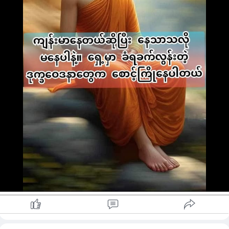
မုဒိတာ၏ ကျဆုံးခြင်းဖြစ်သည်။
#ဥပေက္ခာဆိုတာ
ချစ်ခြင်းမုန်းခြင်း နှစ်မျိုးလုံးကင်း
သော စိတ်နေသထေားကို ဥပေက္ခာဟု
ခေါ်သည်။
ဥပေက္ခာရဲ့သဘာ၀သည်
ချစ်ခြင်း,မုန်းခြင်းကင်းသည်။
ဥပေက္ခာသည် အားလုံး တူညီသော
အနေအထားဖြင့်သာ ရှုမြင်သည်။
ဥပေက္ခာသည် ချစ်ခြင်း,မုန်းခြင်း
နှစ်မျိုးလုံးကို ပျောက်ကင်းစေသည်။
မည်သူမဆို ကံစီမံရာ ဖြစ်ရတယ်ဟူ
သောအမြင်သည် ဥပေက္ခာကို ဖြစ်စေ
နိုင်သည်။
သူတစ်ပါးအပေါ် ဆန့်ကျင်လိုစိတ်
မျက်နှာသာ ပေးလိုစိတ် ပျောက်ကင်း
ခြင်းသည် ဥပေက္ခာ၏ အောင်မြင်မှု
ဖြစ်ပြီး၊ အဆိုးအကောင်းမသိတဲ့
လျစ်လျူရှုမှုသည် ဥပေက္ခာ၏ ကျရှုံး
ခြင်းဖြစ်သည်။