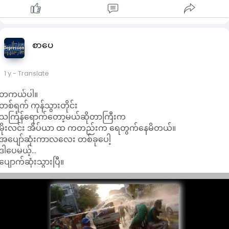
စာပေ
1 y
- Translate
တကယ်ပါ။
တစ်ရက် ကုန်သွားတိုင်း
သင်္ကြန်ရောက်တော့မယ်ဆိုတာကြီးက
မိုးလင်း အိပ်ယာ ထ ကတည်းက ရေတွက်နေမိတယ်။
အပျော်ဆုံးကာလလေး တစ်ခုပေါ့
ဒါပေမယ့်...
ပျောက်ဆုံးသွားပြီ။