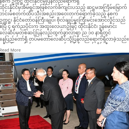
နစက ဥက္ကဋ္ဌ ထိုင်းနိုင်ငံမှပြန်လည်ရောက်ရှိ
ထိုင်းနိုင်ငံမှအိမ်ရှင်အဖြစ်လက်ခံကျင်းပသည့် ဆဋ္ဌမအကြိမ်မြောက်
ဘင်းမ်စတက်ထိပ်သီးအစည်းအဝေးတက်ရောက်ခဲ့သည့် နစက
ဥက္ကဋ္ဌ၊ နိုင်ငံတော်ဝန်ကြီးချုပ်၊ ဗိုလ်ချုပ်မှူးကြီးမင်းအောင်လှိုင်သည်
ဧပြီ ၄ ရက်ညပိုင်းက အထူးလေယာဥ်ဖြင့် ထိုင်းနိုင်ငံ၊ ဒွန်မောင်း
လေဆိပ်မှတစ်ဆင့်ပြန်လည်ထွက်ခွာလာရာ ည ၁၀ နာရီတွင်
နေပြည်တော်ရှိ တပ်မတော်လေဆိပ်သို့ပြန်လည်ရောက်ရှိလာခဲ့သည်။
ခရီးစဉ်အတွင်း၌ နစက ဥက္ကဋ္ဌသည် ဘင်းမ်စတက်ထိပ်သီး
Read More
အစည်းအဝေးသို့တက်ရောက်ခဲ့ပြီး ဘင်းစတက်အဖွဲ့ဝင်နိုင်ငံများမှ
အစိုးရအဖွဲ့အကြီးအကဲများနှင့်တွေ့ဆုံ၍ ဆွေးနွေးမှုများပြုလုပ်ခဲ့
သည်။
မြန်မာနိုင်ငံတွင် ငလျင်ဒဏ်ကြောင့်ဖြစ်ပေါ် ကြုံတွေ့နေရသည့်
အခြေအနေများ၊ ကူညီကယ်ဆယ်ရေးနှင့် ပြန်လည်ထူထောင်ရေး
လုပ်ငန်းများကိုထိရောက်စွာဆောင်ရွက်နိုင်ရန် နိုင်ငံတကာနှင့်ပူးပေါင်
ဆောင်ရွက်နိုင်မည့်အခြေအနေများ၊ နိုင်ငံများကြား ပူးပေါင်း
ဆောင်ရွက်မှုများနှင့်ချစ်ကြည်ရင်းနှီးမှုဆိုင်ရာများကို ဆွေးနွေးနိုင်ခဲ့
သည်။