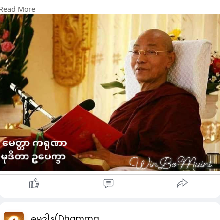
ကို ဖယ်ရှားတတ်သည်။
i
Read More
#သူတစ်ပါးအပြစ်ကိုမကြည့်ပဲ
n
မြတ်နိူးဖွယ်သာကြည်တတ်မှ
g
မေတ္တာကိုတည်ဆောက်နိုင်တယ်။
s
l
#မုန်းတီးစိတ်
ပျောက်ကင်းလျှင်
မေတ္တာ၏ အောင်မြင်မှုဖြစ်၍
l
#သူတစ်ပါးအပေါ်
တွယ်တာသောစိတ်
ဖြစ်လာလျှင် မေတ္တာ၏ ကျရှုံးခြင်းဖြစ်၏။
#စစ်မှန်သောမေတ္တာတရားကို
ပိုဆိုင်နိုင်အောင် ကြိုးစားပါ။
#ကရုဏာ
#ကရုဏာ
ဆိုတာဟာ သူတစ်ပါးရဲ့
ဒုက္ခကို ဖယ်ရှားလိုခြင်း သဘာ၀
ရှိတယ်။ ကရုဏာဆိုတာ သူတစ်ပါး
ဒုက္ခကို မကြည့်ရက်လို သူတစ်ပါးကို
မထိခိုက်စေသည့် အနေအထားမျိုး
ဖြစ်သည်။
#ဒုက္ခရောက်သူတို့ကိုစာနာ
ထောက်ထား
စိတ်ကြောင့် ကရုဏာဖြစ်ပေါ်လာသည်။
သူတစ်ပါးထိခိုက်စေလိုတဲ့စိတ်ထား
ပျောက်ကင်းခြင်းက ကရုဏာရဲ့ အောင်
ဓမ္မဒါန(Dhamma