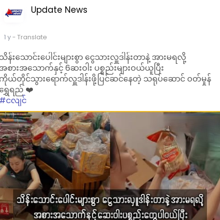
Update News
1 y
- Translate
သိန်းသောင်းပေါင်းများစွာ ငွေသားလှူဒါန်းတာနဲ့ အားမရလို့
အစားအသောက်နှင့် 6ဆးဝါး ပစ္စည်းများဝယ်ယူပြီး
ကိုယ်တိုင်သွားရောက်လှူဒါန်းဖို့ပြင်ဆင်နေတဲ့ သရုပ်ဆောင် ဝတ်မှုန်
ရွှေရည် ❤️
#ငလျင်