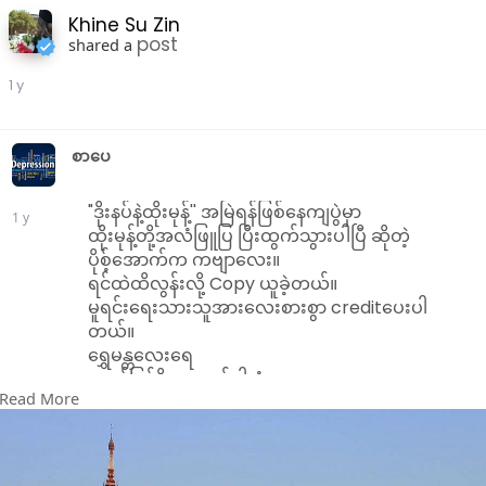
ဥပေက္ခာထားနိုင်မှုသည် မွန်မြတ်သည့်
ကျင့်စဥ်ဖြစ်သည်။
Khine Su Zin
post
shared a
ပါမောက္ခချုပ်ဆရာတော်ကြီး၏
Online ဓမ္မစာလွှာများမှ ပူဇော်ပါ၏။
1 y
ချမ်းမြေ့ပါစေ.....Win Bo Myint
စာပေ
"ဒိုးနပ်နဲ့ထိုးမုန့်'' အမြဲရန်ဖြစ်နေကျပွဲမှာ
1 y
ထိုးမုန့်တို့အလံဖြူပြ ပြီးထွက်သွားပါပြီ ဆိုတဲ့
ပိုစ့်အောက်က ကဗျာလေး။
ရင်ထဲထိလွန်းလို့ Copy ယူခဲ့တယ်။
မူရင်းရေးသားသူအားလေးစားစွာ creditပေးပါ
တယ်။
ရွှေမန္တလေးရေ
တဖန်ပြန်နိုးထလှည့်ပါအုံး
Read More
တကယ်ဆို
မင်းတို့မြို့ကမှ ရှေ့ကရွှေထည့်ခေါ်လို့ရတာ
တို့ရန်ကုန်ကို ဘယ်သူကမှ
ရွှေရန်ကုန်လို့မခေါ်ဘူးလေ