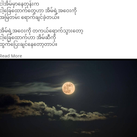
ငါအိမ်မှာနေတုန်းက
ငါ့ခြေထောက်တွေဟာ အိမ်ရဲ့အဝေးကို
အမြဲတမ်း ရောက်ချင်ခဲ့တယ်။
အိမ်ရဲ့အဝေးကို တကယ်ရောက်သွားတော့
ငါ့ခြေထောက်ဟာ အိမ်ဆီကို
ထွက်ပြေးချင်နေတော့တာပဲ။
Read More
နောက်ဆုံးတော့ အိမ်ဟာ အိမ်ပါပဲ။
နွေးထွေးမှုနှင့်ကြင်နာမှုတွေကို
လိုအပ်တဲ့အချိန်တိုင်း မငြိုမငြင်ဘဲ ရမြဲရနေတဲ့
နေရာတစ်ခုပါပဲ။
ကျနော်အိမ်ကို လွမ်းတယ်။
အတိအကျပြောရရင် အမေရှိနေတဲ့ အမေ့အိမ်လေးကို
ကျနော် လွမ်းတယ်။