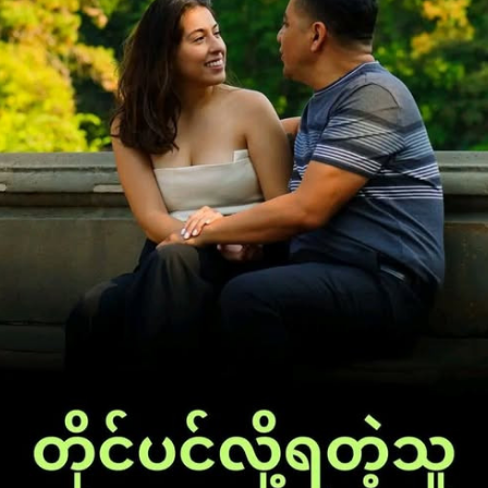
ချက်တိုင်းကလည်း မှန်ကန်နေတာမှ မဟုတ်ဘူးလေနော်...🕸
အချို့လူတွေဆို ကိုယ်ကတိုင်ပင်လိုက်ပါတယ် ဒါပေမယ့် ဖြစ်စ
လက်ခတ်တုန့်ပြန်တော့ ကိုယ်ခံစားနေတာက မှားနေသလို၊ ကိုယ်ကပဲ
ကြောင်နေသလို ဖြစ်စေပါတယ်...။ တိုင်ပင်လို့ရတဲ့သူဆိုတာ တကယ်
ကိုရှားပါတယ်...🦋
ဒီစာကိုဖတ်နေတုန်း ကိုယ်သတိရလိုက်တဲ့သူက ကိုယ်တိုင်ပင်လို့ရတဲ့
သူပါပဲ...။ သူ့ကိုတန်ဖိုးထားဖို့ပြောချင်ပါတယ်နော် 😉