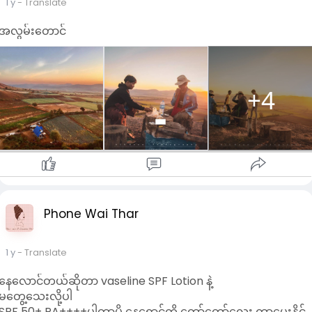
1 y
- Translate
အလွမ်းတောင်
+4
Phone Wai Thar
1 y
- Translate
နေလောင်တယ်ဆိုတာ vaseline SPF Lotion နဲ့
မတွေ့သေးလို့ပါ
SPF 50+ PA++++ပါတာမို့ နေရောင်ကို တော်တော်လေး ကာပေးနိုင်