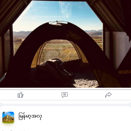
မြန်မာ့အလှ