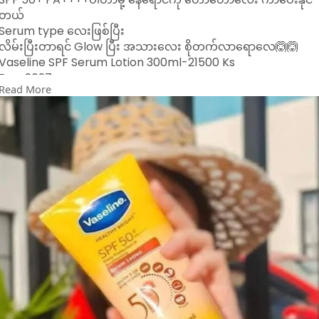
တယ်
Serum type လေးဖြစ်ပြီး
လိမ်းပြီးတာရင် Glow ပြီး အသားလေး စိုတက်လာရောလေ🙆🙆
Vaseline SPF Serum Lotion 300ml-21500 Ks
Exp-2027
Read More
100% Authentic
Viber 09449002478
09687842222ကိုလဲ ဆက်သွယ်မှာယူနိုင်ပါတယ်