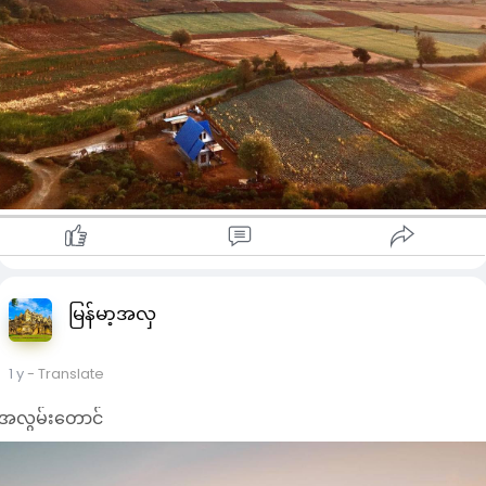
မြန်မာ့အလှ
1 y
- Translate
အလွမ်းတောင်