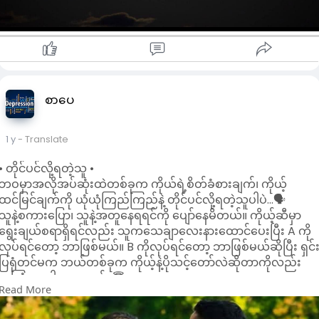
စာပေ
1 y
- Translate
• တိုင်ပင်လို့ရတဲ့သူ •
ဘဝမှာအလိုအပ်ဆုံးထဲတစ်ခုက ကိုယ်ရဲ့စိတ်ခံစားချက်၊ ကိုယ့်
ထင်မြင်ချက်ကို ယုံယုံကြည်ကြည်နဲ့ တိုင်ပင်လို့ရတဲ့သူပါပဲ...🗣
သူနဲ့စကားပြော၊ သူနဲ့အတူနေရရင်ကို ပျော်နေမိတယ်။ ကိုယ့်ဆီမှာ
ရွေးချယ်စရာရှိရင်လည်း သူကသေချာလေးနားထောင်ပေးပြီး A ကို
လုပ်ရင်တော့ ဘာဖြစ်မယ်။ B ကိုလုပ်ရင်တော့ ဘာဖြစ်မယ်ဆိုပြီး ရှင်
ပြရုံတင်မက ဘယ်တစ်ခုက ကိုယ့်နဲ့ပိုသင့်တော်လဲဆိုတာကိုလည်း
အကြံပေးပါသေးတယ်...😇
Read More
သူ့ကြောင့် ကိုယ့်ရဲ့ဘဝလေးက တစ်စိတ်တစ်ပိုင်း တောက်ပရတယ်။
သူသာမရှိရင် ကိုယ့်ရဲ့ရွေးချယ်မှုတွေက မှားနိုင်ပါတယ်။ ကိုယ့်ခံစား