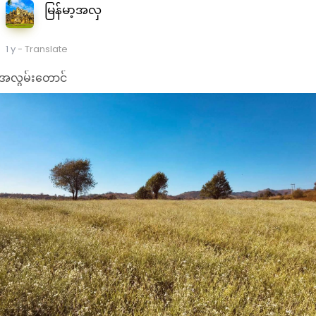
မြန်မာ့အလှ
1 y
- Translate
အလွမ်းတောင်