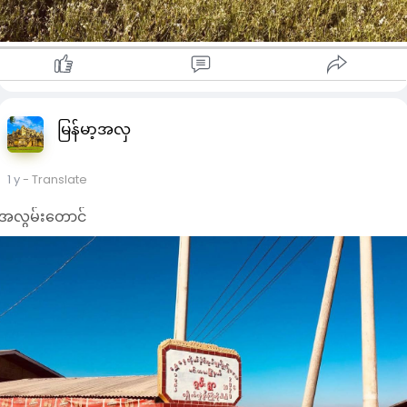
မြန်မာ့အလှ
1 y
- Translate
အလွမ်းတောင်