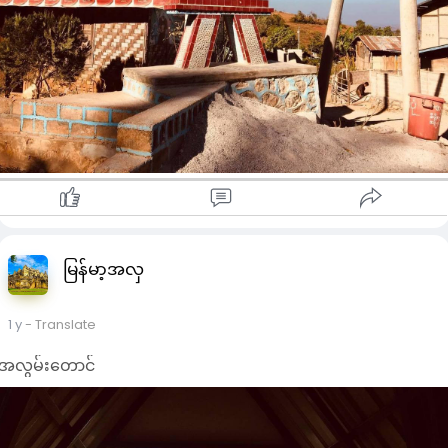
မြန်မာ့အလှ
1 y
- Translate
အလွမ်းတောင်