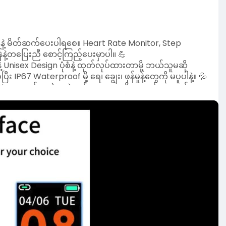
ေးနဲ့ မိတ်ဆက်ပေးပါရစေ။ Heart Rate Monitor, Step
်နဲ့တပြေးညီ စောင့်ကြည့်ပေးမှာပါ။ 💪
 Unisex Design ပုံစံနဲ့ ထုတ်လုပ်ထားတာမို့ ဘယ်သူမဆို
 Waterproof မို့ ရေ၊ ချွေး၊ ဖုန်မှုန့်တွေကို မပူပါနဲ့။ 💦
 Sit-up လုပ်တာ) စတဲ့ လှုပ်ရှားမှုတွေကို အလွယ်တကူ စစ်ဆေး
ှ လွတ်သွားမှာ မပူပါနဲ့။ ⏰
0mAh နဲ့ Color LCD Touch Screen ပါမို့ သုံးရတာ
t Watch Band နဲ့ စမတ်ကျကျ နေထိုင်လိုက်ပါ။ 💖
h
#myanmarshopping
#smartlife
#stayfit