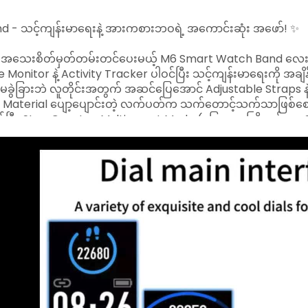
- သင့်ကျန်းမာရေးနဲ့ အားကစားဘဝရဲ့ အကောင်းဆုံး အဖော်! ✨
ှုတွေကို အသေးစိတ်မှတ်တမ်းတင်ပေးမယ့် M6 Smart Watch Band လ
onitor နဲ့ Activity Tracker ပါဝင်ပြီး သင့်ကျန်းမာရေးကို အချိန
 မခွဲခြားဘဲ လူတိုင်းအတွက် အဆင်ပြေအောင် Adjustable Straps နဲ့
aterial ပျော့ပျောင်းတဲ့ လက်ပတ်က သက်တောင့်သက်သာဖြစ်စေပြီး IP67
က်ပြီး Step Counter, Multi-sport Mode (ပြေးတာ၊ ကြိုးခုန်တာ၊
 Message လာတာတွေကိုလည်း Notification အနေနဲ့ ပြပေးတာမို့ ဘာမ
င် 2-3 ရက်သုံးလို့ရပြီး Standby 5 ရက်ထိ ခံပါတယ်။ Capacity 8
 Dropshipping & Wholesale လည်းရပါတယ်။ သင့်လက်မှာ M6 Smar
 Smart Band, Charging Cable, User Manual
နဲ့ ချိတ်ဆက်အသုံးပြုနိုင်ပါသည်။
artband
#fitnesstracker
#healthmonitor
#wearabletec