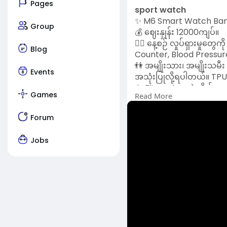
Pages
sport watch
✨ M6 Smart Watch Band 
Group
💰 ဈေးနှုန်း 12000ကျပ်။
🏃‍♂️ နေ့စဉ် လှုပ်ရှားမ
Blog
Counter, Blood Pressure M
👫 အမျိုးသား၊ အမျိုးသမီး
Events
အသုံးပြုလို့ရပါတယ်။ TPU M
📱 Fitpro App နဲ့ ချိတ်ဆ
Games
Read More
လို့ရပါတယ်။ ဖုန်းခေါ်တာ၊
🔋 Charging တစ်ခါပြည့်ရ
Forum
အဆင်ပြေလွန်းပါတယ်။
💥 အခုပဲ မှာယူလိုက်ပါ။
Jobs
📦 ပါဝင်ပစ္စည်းများ: M6
📲 ဖုန်းနဲ့ Tablet အားလုံး
#m6smartwatch
#sm
#techgadgets