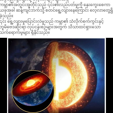
ကမ္ဘာ၏အတွင်းအူတိုင်သည် ၎င်း၏လည်ပတ်မှုကို နှေးကွေးစေကာ
ယခုအခါ ဆန့်ကျင်ဘက်သို့ စတင်ရွေ့လျားနေကြောင်း လေ့လာတွေ့ရှ
ခဲ့သည်။
၎င်း ရွေ့လျားမှုပြောင်းလဲမှုသည် ကမ္ဘာ၏ သံလိုက်စက်ကွင်းနှင့်
ဘူမိဗေဒဆိုင်ရာ လုပ်ငန်းစဉ်များအတွက် သိသာထင်ရှားသော
သက်ရောက်မှုများ ရှိနိုင်သည်။