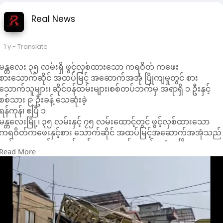
ကရဝိတ်ကဖေး သည် မန္တလေးမြို့၏ နာမည်ကျော် စားသောက်ဆိုင်
Real News
ဖြစ်ပြီး မန္တလေးမြို့သူမြို့သားများ ဝင်ထွက်သွားလာစားသောက်နေ
ကြသည့် နာမည်ကျော် ကဖေးနှင့်စားသောက်ဆိုင်ဖြစ်ကြောင်း သိရှိရ
သည်။
1 y
- Translate
ဓာတ်ပုံ- ကရဝိတ်ကဖေးစားသောက်ဆိုင် မပြိုကျမီ ညပိုင်းမြင်ကွင်း
နှင့် ပြိုကျအပြီး မြင်ကွင်း။
မန္တလေး ၃၅ လမ်းရှိ ဖွင့်လှစ်ထားသော ကရဝိတ် ကဖေး
စားသောက်ဆိုင် အထပ်မြင့် အဆောက်အအုံ ပြိုကျမှုတွင် စား
သောက်သူများ၊ ဆိုင်ဝန်ထမ်းများ၊စစ်တပ်ဘက်မှ အရာရှိ ၁ ဦးနှင့်
စစ်သား ၉ ဦးခန့် သေဆုံးခဲ့
ရန်ကုန်၊ ဧပြီ ၁
မန္တလေးမြို့၊ ၃၅ လမ်းနှင့် ၇၅ လမ်းထောင့်တွင် ဖွင့်လှစ်ထားသော
ကရဝိတ်ကဖေးနှင့်စား သောက်ဆိုင် အထပ်မြင့်အဆောက်အအုံသည်
မတ်လ ၂၈ ရက်နေ့ လှုပ်ခတ်သော ငလျင်အတွင်း လုံး၀ ပြိုကျမှု
Read More
ဖြစ်ပွားခဲ့ရာ စားသောက်သူများ၊ ဆိုင်ဝန်ထမ်းများနှင့်အတူ စစ်တပ်
ဘက်မှ အရာရှိ ၁ ဦးနှင့် စစ်သား ၉ ဦးခန့် သေဆုံးခဲ့ကြောင်း သိရှိရ
သည်။
မတ်လ ၂၈ ရက်နေ့ မွန်းလွဲ ၁၂ နာရီ ၅၂ မိနစ်အချိန် ပြင်းအား ၇
ဒသမ ၇ အဆင့်ရှိ ငလျင်ကြီး လှုပ်ခတ်ခဲ့သော ကြောင့် မန္တလေးမြို့၊
၃၅လမ်းနှင့် ၇၅ လမ်းဒေါင့်တွင် ဖွင့်လှစ်ထားသော ကရဝိတ် ကဖေး
အဆောက်အအုံမှာ လုံး၀ပြိုကျသွားခဲ့ကြောင်း၊ ယင်းသို့ ပြိုကျချိန်