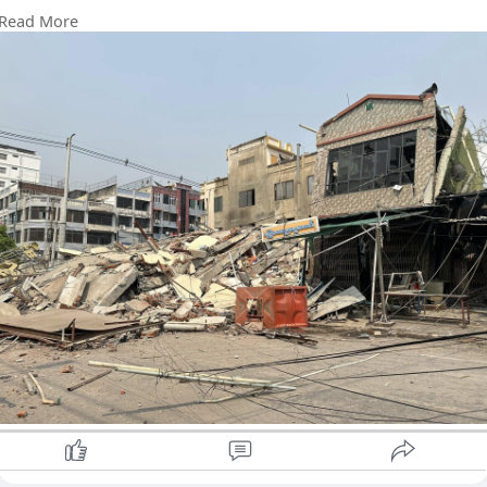
မတ်လ ၂၈ ရက်နေ့ လှုပ်ခတ်သော ငလျင်အတွင်း လုံး၀ ပြိုကျမှု
Read More
ဖြစ်ပွားခဲ့ရာ စားသောက်သူများ၊ ဆိုင်ဝန်ထမ်းများနှင့်အတူ စစ်တပ်
ဘက်မှ အရာရှိ ၁ ဦးနှင့် စစ်သား ၉ ဦးခန့် သေဆုံးခဲ့ကြောင်း သိရှိရ
သည်။
မတ်လ ၂၈ ရက်နေ့ မွန်းလွဲ ၁၂ နာရီ ၅၂ မိနစ်အချိန် ပြင်းအား ၇
ဒသမ ၇ အဆင့်ရှိ ငလျင်ကြီး လှုပ်ခတ်ခဲ့သော ကြောင့် မန္တလေးမြို့၊
၃၅လမ်းနှင့် ၇၅ လမ်းဒေါင့်တွင် ဖွင့်လှစ်ထားသော ကရဝိတ် ကဖေး
အဆောက်အအုံမှာ လုံး၀ပြိုကျသွားခဲ့ကြောင်း၊ ယင်းသို့ ပြိုကျချိန်
တွင် စားသောက်သူများ၊ ဆိုင်ဝန်ထမ်းများ အပြင် မန္တလေးမြို့ကို
လုံခြုံရေးယူ ကင်းပတ်နေသော စစ်တပ်အရာရှိ ၁ ဦး နှင့် စစ်သား ၉
ဦး စုစုပေါင်း စစ်သား ၁၀ ဦးပါ ပါဝင်သွားခဲ့ကြောင်း သိရှိရသည်။
"ငလျင်လှုပ်ခတ်အပြီး မတ်လ ၂၈ ရက်နေ့ ညနေပိုင်းမှာ စစ်တပ်က
ကားတွေ လာကြည့်ပါတယ်။ သူတို့ရဲ့ အရာရှိ ၁ ဦးနဲ့ စစ်သား ၉ ဦး
အနည်းဆုံး ၁၀ ဦး လာရောက်စားသောက်နေစဉ်အတွင်းမှာ ဆိုင်ပြိုတဲ
အထဲပါသွားတယ်။ ကရ ဝိတ် စားသောက် ဆိုင်ဖွင့်ထားတဲ့ ၆ ထပ်
တိုက်တစ်ခုလုံးကလည်း ငလျင် လှုပ်ပြီးတော့ မြေကြီးပေါ်မှာ အပုံ
လိုက်ပဲ ကျန်ပါတယ်။ ပြိုကျတဲ့အရှိန်နဲ့ အထဲမှာရှိနေတဲ့သူ တွေလည်း
ဘယ်လိုမှ အသက်မရှင်နိုင်ပါဘူး" ဟု ရန်ကုန်ခေတ် သစ်၏ သတင်း
ရင်းမြစ်က ရှင်းပြသည်။
မတ်လ ၂၈ ရက်နေ့ ငလျင်လှုပ်ခတ်ချိန်မှာ နေ့လယ်စာစားချိန်ဖြစ်၍
ကရိတ်ဝိတ်ကဖေးတွင် လူအစည်ကားဆုံးအချိန်လည်းဖြစ်ကြောင်း၊