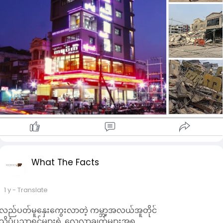
အဆောက်အအုံမှာ လုံး၀ပြိုကျသွားခဲ့ကြောင်း၊ ယင်းသို့ ပြိုကျချိန်
တွင် စားသောက်သူများ၊ ဆိုင်ဝန်ထမ်းများ အပြင် မန္တလေးမြို့ကို
လုံခြုံရေးယူ ကင်းပတ်နေသော စစ်တပ်အရာရှိ ၁ ဦး နှင့် စစ်သား ၉
ဦး စုစုပေါင်း စစ်သား ၁၀ ဦးပါ ပါဝင်သွားခဲ့ကြောင်း သိရှိရသည်။
"ငလျင်လှုပ်ခတ်အပြီး မတ်လ ၂၈ ရက်နေ့ ညနေပိုင်းမှာ စစ်တပ်က
ကားတွေ လာကြည့်ပါတယ်။ သူတို့ရဲ့ အရာရှိ ၁ ဦးနဲ့ စစ်သား ၉ ဦး
အနည်းဆုံး ၁၀ ဦး လာရောက်စားသောက်နေစဉ်အတွင်းမှာ ဆိုင်ပြိုတဲ
အထဲပါသွားတယ်။ ကရ ဝိတ် စားသောက် ဆိုင်ဖွင့်ထားတဲ့ ၆ ထပ်
တိုက်တစ်ခုလုံးကလည်း ငလျင် လှုပ်ပြီးတော့ မြေကြီးပေါ်မှာ အပုံ
လိုက်ပဲ ကျန်ပါတယ်။ ပြိုကျတဲ့အရှိန်နဲ့ အထဲမှာရှိနေတဲ့သူ တွေလည်း
ဘယ်လိုမှ အသက်မရှင်နိုင်ပါဘူး" ဟု ရန်ကုန်ခေတ် သစ်၏ သတင်း
ရင်းမြစ်က ရှင်းပြသည်။
မတ်လ ၂၈ ရက်နေ့ ငလျင်လှုပ်ခတ်ချိန်မှာ နေ့လယ်စာစားချိန်ဖြစ်၍
ကရိတ်ဝိတ်ကဖေးတွင် လူအစည်ကားဆုံးအချိန်လည်းဖြစ်ကြောင်း၊
What The Facts
ကရဝိတ်ကဖေး သည် မန္တလေးမြို့၏ နာမည်ကျော် စားသောက်ဆိုင်
ဖြစ်ပြီး မန္တလေးမြို့သူမြို့သားများ ဝင်ထွက်သွားလာစားသောက်နေ
ကြသည့် နာမည်ကျော် ကဖေးနှင့်စားသောက်ဆိုင်ဖြစ်ကြောင်း သိရှိရ
1 y
- Translate
သည်။
ဓာတ်ပုံ- ကရဝိတ်ကဖေးစားသောက်ဆိုင် မပြိုကျမီ ညပိုင်းမြင်ကွင်း
လည်ပတ်မူနှေးကွေးလာတဲ့ ကမ္ဘာ့အလယ်အူတိုင်
နှင့် ပြိုကျအပြီး မြင်ကွင်း။
သိပ္ပံပညာရှင်များရဲ့ လေ့လာချက်များအရ