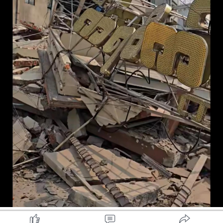
တွင် စားသောက်သူများ၊ ဆိုင်ဝန်ထမ်းများ အပြင် မန္တလေးမြို့ကို
လုံခြုံရေးယူ ကင်းပတ်နေသော စစ်တပ်အရာရှိ ၁ ဦး နှင့် စစ်သား ၉
ဦး စုစုပေါင်း စစ်သား ၁၀ ဦးပါ ပါဝင်သွားခဲ့ကြောင်း သိရှိရသည်။
"ငလျင်လှုပ်ခတ်အပြီး မတ်လ ၂၈ ရက်နေ့ ညနေပိုင်းမှာ စစ်တပ်က
ကားတွေ လာကြည့်ပါတယ်။ သူတို့ရဲ့ အရာရှိ ၁ ဦးနဲ့ စစ်သား ၉ ဦး
အနည်းဆုံး ၁၀ ဦး လာရောက်စားသောက်နေစဉ်အတွင်းမှာ ဆိုင်ပြိုတဲ
အထဲပါသွားတယ်။ ကရ ဝိတ် စားသောက် ဆိုင်ဖွင့်ထားတဲ့ ၆ ထပ်
တိုက်တစ်ခုလုံးကလည်း ငလျင် လှုပ်ပြီးတော့ မြေကြီးပေါ်မှာ အပုံ
လိုက်ပဲ ကျန်ပါတယ်။ ပြိုကျတဲ့အရှိန်နဲ့ အထဲမှာရှိနေတဲ့သူ တွေလည်း
ဘယ်လိုမှ အသက်မရှင်နိုင်ပါဘူး" ဟု ရန်ကုန်ခေတ် သစ်၏ သတင်း
ရင်းမြစ်က ရှင်းပြသည်။
မတ်လ ၂၈ ရက်နေ့ ငလျင်လှုပ်ခတ်ချိန်မှာ နေ့လယ်စာစားချိန်ဖြစ်၍
ကရိတ်ဝိတ်ကဖေးတွင် လူအစည်ကားဆုံးအချိန်လည်းဖြစ်ကြောင်း၊
ကရဝိတ်ကဖေး သည် မန္တလေးမြို့၏ နာမည်ကျော် စားသောက်ဆိုင်
ဖြစ်ပြီး မန္တလေးမြို့သူမြို့သားများ ဝင်ထွက်သွားလာစားသောက်နေ
ကြသည့် နာမည်ကျော် ကဖေးနှင့်စားသောက်ဆိုင်ဖြစ်ကြောင်း သိရှိရ
သည်။
ဓာတ်ပုံ- ကရဝိတ်ကဖေးစားသောက်ဆိုင် မပြိုကျမီ ညပိုင်းမြင်ကွင်း
နှင့် ပြိုကျအပြီး မြင်ကွင်း။