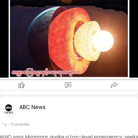
ABC News
1 y
- Translate
WHO says Myanmar quake a top-level emergency, seek