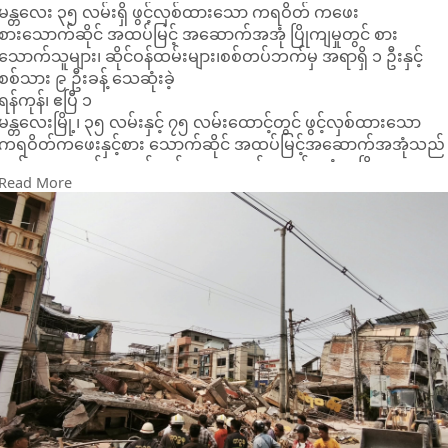
မန္တလေး ၃၅ လမ်းရှိ ဖွင့်လှစ်ထားသော ကရဝိတ် ကဖေး
စားသောက်ဆိုင် အထပ်မြင့် အဆောက်အအုံ ပြိုကျမှုတွင် စား
သောက်သူများ၊ ဆိုင်ဝန်ထမ်းများ၊စစ်တပ်ဘက်မှ အရာရှိ ၁ ဦးနှင့်
စစ်သား ၉ ဦးခန့် သေဆုံးခဲ့
ရန်ကုန်၊ ဧပြီ ၁
မန္တလေးမြို့၊ ၃၅ လမ်းနှင့် ၇၅ လမ်းထောင့်တွင် ဖွင့်လှစ်ထားသော
ကရဝိတ်ကဖေးနှင့်စား သောက်ဆိုင် အထပ်မြင့်အဆောက်အအုံသည်
မတ်လ ၂၈ ရက်နေ့ လှုပ်ခတ်သော ငလျင်အတွင်း လုံး၀ ပြိုကျမှု
Read More
ဖြစ်ပွားခဲ့ရာ စားသောက်သူများ၊ ဆိုင်ဝန်ထမ်းများနှင့်အတူ စစ်တပ်
ဘက်မှ အရာရှိ ၁ ဦးနှင့် စစ်သား ၉ ဦးခန့် သေဆုံးခဲ့ကြောင်း သိရှိရ
သည်။
မတ်လ ၂၈ ရက်နေ့ မွန်းလွဲ ၁၂ နာရီ ၅၂ မိနစ်အချိန် ပြင်းအား ၇
ဒသမ ၇ အဆင့်ရှိ ငလျင်ကြီး လှုပ်ခတ်ခဲ့သော ကြောင့် မန္တလေးမြို့၊
၃၅လမ်းနှင့် ၇၅ လမ်းဒေါင့်တွင် ဖွင့်လှစ်ထားသော ကရဝိတ် ကဖေး
အဆောက်အအုံမှာ လုံး၀ပြိုကျသွားခဲ့ကြောင်း၊ ယင်းသို့ ပြိုကျချိန်
တွင် စားသောက်သူများ၊ ဆိုင်ဝန်ထမ်းများ အပြင် မန္တလေးမြို့ကို
လုံခြုံရေးယူ ကင်းပတ်နေသော စစ်တပ်အရာရှိ ၁ ဦး နှင့် စစ်သား ၉
ဦး စုစုပေါင်း စစ်သား ၁၀ ဦးပါ ပါဝင်သွားခဲ့ကြောင်း သိရှိရသည်။
"ငလျင်လှုပ်ခတ်အပြီး မတ်လ ၂၈ ရက်နေ့ ညနေပိုင်းမှာ စစ်တပ်က
ကားတွေ လာကြည့်ပါတယ်။ သူတို့ရဲ့ အရာရှိ ၁ ဦးနဲ့ စစ်သား ၉ ဦး