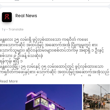
Real News
1 y
- Translate
မန္တလေး ၃၅ လမ်းရှိ ဖွင့်လှစ်ထားသော ကရဝိတ် ကဖေး
စားသောက်ဆိုင် အထပ်မြင့် အဆောက်အအုံ ပြိုကျမှုတွင် စား
သောက်သူများ၊ ဆိုင်ဝန်ထမ်းများ၊စစ်တပ်ဘက်မှ အရာရှိ ၁ ဦးနှင့်
စစ်သား ၉ ဦးခန့် သေဆုံးခဲ့
ရန်ကုန်၊ ဧပြီ ၁
မန္တလေးမြို့၊ ၃၅ လမ်းနှင့် ၇၅ လမ်းထောင့်တွင် ဖွင့်လှစ်ထားသော
ကရဝိတ်ကဖေးနှင့်စား သောက်ဆိုင် အထပ်မြင့်အဆောက်အအုံသည်
မတ်လ ၂၈ ရက်နေ့ လှုပ်ခတ်သော ငလျင်အတွင်း လုံး၀ ပြိုကျမှု
Read More
ဖြစ်ပွားခဲ့ရာ စားသောက်သူများ၊ ဆိုင်ဝန်ထမ်းများနှင့်အတူ စစ်တပ်
ဘက်မှ အရာရှိ ၁ ဦးနှင့် စစ်သား ၉ ဦးခန့် သေဆုံးခဲ့ကြောင်း သိရှိရ
သည်။
မတ်လ ၂၈ ရက်နေ့ မွန်းလွဲ ၁၂ နာရီ ၅၂ မိနစ်အချိန် ပြင်းအား ၇
ဒသမ ၇ အဆင့်ရှိ ငလျင်ကြီး လှုပ်ခတ်ခဲ့သော ကြောင့် မန္တလေးမြို့၊
၃၅လမ်းနှင့် ၇၅ လမ်းဒေါင့်တွင် ဖွင့်လှစ်ထားသော ကရဝိတ် ကဖေး