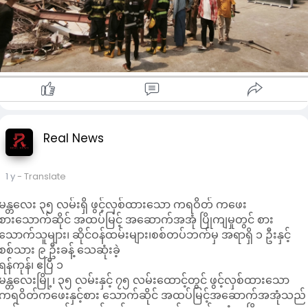
အနည်းဆုံး ၁၀ ဦး လာရောက်စားသောက်နေစဉ်အတွင်းမှာ ဆိုင်ပြိုတဲ
အထဲပါသွားတယ်။ ကရ ဝိတ် စားသောက် ဆိုင်ဖွင့်ထားတဲ့ ၆ ထပ်
တိုက်တစ်ခုလုံးကလည်း ငလျင် လှုပ်ပြီးတော့ မြေကြီးပေါ်မှာ အပုံ
လိုက်ပဲ ကျန်ပါတယ်။ ပြိုကျတဲ့အရှိန်နဲ့ အထဲမှာရှိနေတဲ့သူ တွေလည်း
ဘယ်လိုမှ အသက်မရှင်နိုင်ပါဘူး" ဟု ရန်ကုန်ခေတ် သစ်၏ သတင်း
ရင်းမြစ်က ရှင်းပြသည်။
မတ်လ ၂၈ ရက်နေ့ ငလျင်လှုပ်ခတ်ချိန်မှာ နေ့လယ်စာစားချိန်ဖြစ်၍
ကရိတ်ဝိတ်ကဖေးတွင် လူအစည်ကားဆုံးအချိန်လည်းဖြစ်ကြောင်း၊
ကရဝိတ်ကဖေး သည် မန္တလေးမြို့၏ နာမည်ကျော် စားသောက်ဆိုင်
Real News
ဖြစ်ပြီး မန္တလေးမြို့သူမြို့သားများ ဝင်ထွက်သွားလာစားသောက်နေ
ကြသည့် နာမည်ကျော် ကဖေးနှင့်စားသောက်ဆိုင်ဖြစ်ကြောင်း သိရှိရ
သည်။
1 y
- Translate
ဓာတ်ပုံ- ကရဝိတ်ကဖေးစားသောက်ဆိုင် မပြိုကျမီ ညပိုင်းမြင်ကွင်း
နှင့် ပြိုကျအပြီး မြင်ကွင်း။
မန္တလေး ၃၅ လမ်းရှိ ဖွင့်လှစ်ထားသော ကရဝိတ် ကဖေး
စားသောက်ဆိုင် အထပ်မြင့် အဆောက်အအုံ ပြိုကျမှုတွင် စား
သောက်သူများ၊ ဆိုင်ဝန်ထမ်းများ၊စစ်တပ်ဘက်မှ အရာရှိ ၁ ဦးနှင့်
စစ်သား ၉ ဦးခန့် သေဆုံးခဲ့
ရန်ကုန်၊ ဧပြီ ၁
မန္တလေးမြို့၊ ၃၅ လမ်းနှင့် ၇၅ လမ်းထောင့်တွင် ဖွင့်လှစ်ထားသော
ကရဝိတ်ကဖေးနှင့်စား သောက်ဆိုင် အထပ်မြင့်အဆောက်အအုံသည်