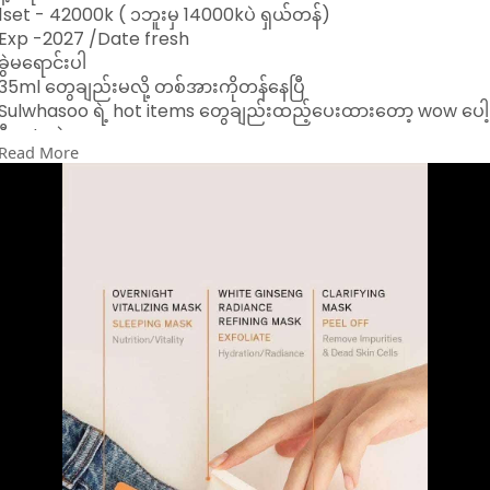
1set - 42000k ( ၁ဘူးမှ 14000kပဲ ရှယ်တန်)
Exp -2027 /Date fresh
ခွဲမရောင်းပါ
35ml တွေချည်းမလို့ တစ်အားကိုတန်နေပြီ
Sulwhasoo ရဲ့ hot items တွေချည်းထည့်ပေးထားတော့ wow ပေါ့
ဒီ set ထဲမှာလေ
Read More
မျက်နှာပေါ်က အညစ်အကြေး အဆီဖု အဆီခဲတွေကို အကုန်ဖယ်ရှား
ပေးပြီး မျက်နှာလေးလင်းလာစေတဲ့ Exfoliant ပါမယ်
ပြီးတော့ အရမ်းနာမည်ကြီးတဲ့ Sulwhasoo ရဲ့ peel off mask ပါ
မယ်
ပြီးတော့ လိမ်းအိပ်လိုက်ရင် မနက်ကျ စိုအိတင်းရင်းပြီး ကျန်းမာတဲ့
အသားအရေကို ပိုင်ဆိုင်စေမယ့် Sleeping mask လေးလဲပါတော့
အသားရည်ရှယ်ကောင်းလာပြီး ကြည်ဝင်းချောမွတ်လာစေမှာ အသေ
ချာပါပဲနော်
Viber 09449002478
09687842222ကိုလဲ ဆက်သွယ်မှာယူနိုင်ပါတယ်