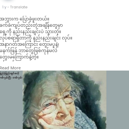
1 y
- Translate
အဘွားက ပြောခဲ့ဖူးတယ်။
ခက်ခဲကျပ်တည်းတဲ့အချိန်တွေမှာ
ရှေ့ကို နည်းနည်းချင်းပဲ သွားတဲ့။
လုပ်စရာရှိတာကို နည်းနည်းချင်း လုပ်။
အနာဂတ်အကြောင်း တွေးမပူနဲ့၊
မနက်ဖြန် ဘာတွေဖြစ်ကုန်မလဲ
တွေးမကြောက်နဲ့တဲ့။
ပန်းကန်တွေ ဆေး။
Read More
အမှိုက်တွေ လှည်းကျင်း။
စာရေးစရာရှိတာ ချရေး။
ချက်စရာရှိတာ ချက်။
ဒီလောက် လုပ်နိုင်ရင်
ဒါ ရှေ့ကို ဆက်သွားနေတာပဲတဲ့။
တစ်လှမ်းချင်းပေါ့။
ခက်ခဲတဲ့အချိန်မှာ
တစ်လှမ်း လှမ်းပြီးရင် ရပ်လိုက်။
နည်းနည်း အနားယူ။
ငါ ရှေ့ကို ဆက်သွားနေနိုင်သားပဲလို့