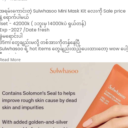
အရမ်းကောင်းတဲ့ Sulwhasoo Mini Mask Kit လေးကို Sale price
နဲ့ ရောက်ပါမယ်
1set - 42000k ( ၁ဘူးမှ 14000kပဲ ရှယ်တန်)
Exp -2027 /Date fresh
ခွဲမရောင်းပါ
35ml တွေချည်းမလို့ တစ်အားကိုတန်နေပြီ
Sulwhasoo ရဲ့ hot items တွေချည်းထည့်ပေးထားတော့ wow ပေါ့
ဒီ set ထဲမှာလေ
Read More
မျက်နှာပေါ်က အညစ်အကြေး အဆီဖု အဆီခဲတွေကို အကုန်ဖယ်ရှား
ပေးပြီး မျက်နှာလေးလင်းလာစေတဲ့ Exfoliant ပါမယ်
ပြီးတော့ အရမ်းနာမည်ကြီးတဲ့ Sulwhasoo ရဲ့ peel off mask ပါ
မယ်
ပြီးတော့ လိမ်းအိပ်လိုက်ရင် မနက်ကျ စိုအိတင်းရင်းပြီး ကျန်းမာတဲ့
အသားအရေကို ပိုင်ဆိုင်စေမယ့် Sleeping mask လေးလဲပါတော့
အသားရည်ရှယ်ကောင်းလာပြီး ကြည်ဝင်းချောမွတ်လာစေမှာ အသေ
ချာပါပဲနော်
Viber 09449002478
09687842222ကိုလဲ ဆက်သွယ်မှာယူနိုင်ပါတယ်