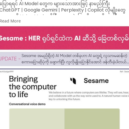
ပြောရရင် AI Model တွေက များသောအားဖြင့် နာမည်ကြီး
ChatGPT | Google Gemini | Perplexity | Copilot လိုမျိုးတွေ
က အခုဆို Voice Mode ဆိုပြီး စကားနဲ့ပြောလို့၊ မေးလို့ရနေပြီ။​
Read More
အဓိကအသုံးချဖို့က ဒီ AI ကနေတစ်ဆင့် ကိုယ်လိုချင်တဲ့အဖြေ၊
အလုပ်ကို ကူညီခိုင်းဖို့ပဲ။
ဒါပေမယ့် Sesame AI ကို သွားပြီး သတိထားမိတာက ဒီလိုမျိုး
Data Benchmark တွေမှာ ဘယ်လောက် Accurate ဖြစ်ပါတယ်
တို့၊ ဘယ် AI Benchmark မှာ ဘယ် AI ကို ကျော်သွားပြီတို့မဟုတ်ပဲ
သူ့အဓိကရည်ရွယ်ချက်ကိုက "Bringing the computer to life"
"ကွန်ပျူတာကို လက်တွေ့ဘဝထဲကို ဆွဲခေါ်လာဖို့" ဖြစ်နေတာပါ။
Sesame AI ရဲ့ ယုံကြည်ချက််မှာကိုက ကွန်ပျူတာ (AI) တွေက ဘဝ
ထဲရောက်လာပြီး မြင်နိုင်၊ ကြားနိုင်မယ့်အပြင် တကယ့်လူသားတွေလို
စကားပြောဆိုဆက်ဆံနိုင်မယ့် အနာဂါတ်ကို ဖန်တီးဖို့လုပ်နေတာ
လည်းဖြစ်တယ်ပေါ့။
ဒါကို အကောင်အထည်ဖော်နိုင်ဖို့အတွက် Sesame ကနေ လုပ်နေတဲ့
နည်းလမ်း (၂) မျိုးရှိတယ် -
(၁) ကိုယ့်အတွက် အသံနဲ့ အဖော်တစ်ယောက် Companion အဖြစ်ရှ
နေဖို့
(၂) ပေါ့ပါးတဲ့ မျက်မှန်တစ်ခုအနေနဲ့ AI ကနေ ကိုယ်မြင်၊ ကြားသမျှ
ကို သိရှိပြီး ကူညီပေးနိုင်ဖို့