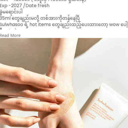
Exp -2027 /Date fresh
ခွဲမရောင်းပါ
35ml တွေချည်းမလို့ တစ်အားကိုတန်နေပြီ
Sulwhasoo ရဲ့ hot items တွေချည်းထည့်ပေးထားတော့ wow ပေါ့
ဒီ set ထဲမှာလေ
Read More
မျက်နှာပေါ်က အညစ်အကြေး အဆီဖု အဆီခဲတွေကို အကုန်ဖယ်ရှား
ပေးပြီး မျက်နှာလေးလင်းလာစေတဲ့ Exfoliant ပါမယ်
ပြီးတော့ အရမ်းနာမည်ကြီးတဲ့ Sulwhasoo ရဲ့ peel off mask ပါ
မယ်
ပြီးတော့ လိမ်းအိပ်လိုက်ရင် မနက်ကျ စိုအိတင်းရင်းပြီး ကျန်းမာတဲ့
အသားအရေကို ပိုင်ဆိုင်စေမယ့် Sleeping mask လေးလဲပါတော့
အသားရည်ရှယ်ကောင်းလာပြီး ကြည်ဝင်းချောမွတ်လာစေမှာ အသေ
ချာပါပဲနော်
Viber 09449002478
09687842222ကိုလဲ ဆက်သွယ်မှာယူနိုင်ပါတယ်