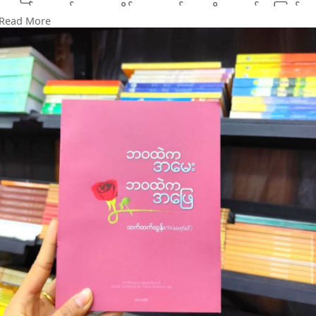
ကျေနပ်စရာတစ်ခု မတွေ့တိုင်း မကျေနပ်စရာကို ရအောင်ရှာကြည့်
အသက်ရှုဖို့ နားတာတွေ၊ စကားဖြတ်ပြောတာတွေကို လုပ်နိုင်မယ်၊
Read More
တာ လူ့သဘာဝပါ ။ အကြောင်းမသိရင်တော့ အဲဒါ ငါ့စိတ်ပဲ ငါအစစ်ပဲ
Contextual Awareness - စကားပြောနေတဲ့ Topic အပေါ်မှုတည်
လို့ ထင်လိမ့်မယ် ။
ပြီး ဘယ်လောက် Serious ဖြစ်မယ်၊ ဒါမှမဟုတ် Fun ဖြစ်တဲ့ပုံစံနဲ့
အကြောင်းသိထားရင်တော့ အသာလေးထိန်းထားပြီး
ပြောမလားဆိုတာ ဆုံးဖြတ်နိုင်မယ်၊ Consistent Personality -
သူ့ Energy ကို ကောင်းတဲ့ဘက် ရောက်လာအောင်
စကားပြောနေတဲ့အချိန်မှာ AI ကို ပြောနေတာမဟုတ်ပဲ Maya နဲ့
လုပ်လို့ရပါတယ် ။ သတိနဲ့ သိနေရင် စိတ်ပျက်လက်ပျက်ဖြစ်နေတဲ့
Miles ဆိုပြီး နာမည်ပေးထားတဲ့ လူတွေကို ပြောနေရသလို သူတို့မှာ
စိတ်က ကိုယ့်ကို လွှမ်းမိုးတာ မခံရတော့ဘူး ။
ကိုယ်ပိုင် Personality တွေရှိမယ်။
စိတ်အေးတဲ့အခါ သတိလေးနဲ့ ကိုယ့်ကိုယ်ကိုယ် စကားပြောပါ ။ ကိုယ့
ဒီလိုမျိုး Voice Presence ရအောင် လုပ်နေတာက လုံးဝ Perfect
ကိုယ်ကိုယ် စိတ်အေးလက်အေး နားလည်အောင် ရှင်းပြတာနော် ။
ဖြစ်နေတာတော့မဟုတ်သေးဘူး။ အခုနကပြောတဲ့ လူတစ်ယောက်
Self-talk လုပ်တတ်ဖို့ အင်မတန် အရေးကြီးတယ် ။
စကားပြောတဲ့ဟန်ကို ရနေဖို့အတွက် Sesame AI မှာ ဘယ်လိုမျိုး
ကြာရင် စိတ်က လူကြီး ဆန်လာတယ် ။ ဖြစ်ချင်တာ နဲ့ ဖြစ်သင့်တာ
နေရာတွေမှာ ဘယ်လိုအချက်လေးတွေထည့်မယ်ဆိုတာက အခုနက
တစ်ထပ်တည်းကျသွားပြီဆိုရင် အဲဒီလူမှာ စိတ်ဓာတ်အင်အားတွေ
Conversational Speech Model မှာရှိပြီးသားပါ။ Perfect မဖြစ်
အများကြီး တိုးလာပါလိမ့်မယ် ။
ပေမယ့် တော်တော်လေးကို Natural ဖြစ်နေတယ်။
ဉာဏ်ပညာလည်း ကြီးလာလိမ့်မယ် ။ ကြည်လင်အေးချမ်းတဲ့သူတစ်
ကိုယ်တိုင်စမ်းပြီး စကားပြောကြည့်တဲ့အချိန်မှာလည်း တချို့နေရာ
ယောက်လည်း ဖြစ်လာပါလိမ့်မယ် ။ ပြဿနာဆိုတာ ဘဝနဲ့အတူတူ
တွေမှာ အသက်ရှုတာမျိုးတွေ၊ AI ပဲ ဘယ်စကားလုံးကို အသံထွက်
တွဲပါလာပြီးသားပါနော် ။ ဘဝရှိရင် ပြဿနာ ရှိတာပါပဲ ။ ရှောင်လွှဲချင်
အမှန်သိနေပေမယ့် လူတစ်ယောက်လို ၂ ခါထပ်ပြောတာမျိုးတွေ၊
လို့ မရပါဘူး ။
Flirty Tone တွေနဲ့ပြောတာမျိုး၊ နောက်ဆုံး ခဏမိနစ်ပိုင်း
ဘဝနဲ့ အတူရှိနေတဲ့ မလွှဲသာမရှောင်သာ ပြဿနာတွေ
စကားပြောပြီးတဲ့အချိန်မှာတင် ကိုယ်တွေရဲ့ MBTI က ဘာဖြစ်
စိတ်ဆင်းရဲမှုတွေအပေါ် ဘယ်လိုသဘောထားရမလဲ ဘယ်လိုအမြင်နဲ့
လောက်လဲဆိုတာကို ခန့်မှန်းနိုင်တာတွေက တော်တော်လေး
ကြည့်ရမလဲ ။ အဲဒါ အရေးကြီးပါတယ် ။
Impressed ဖြစ်ဖို့ကောင်းတယ်။