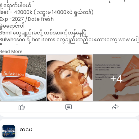
နဲ့ ရောက်ပါမယ်
1set - 42000k ( ၁ဘူးမှ 14000kပဲ ရှယ်တန်)
Exp -2027 /Date fresh
ခွဲမရောင်းပါ
35ml တွေချည်းမလို့ တစ်အားကိုတန်နေပြီ
Sulwhasoo ရဲ့ hot items တွေချည်းထည့်ပေးထားတော့ wow ပေါ့
ဒီ set ထဲမှာလေ
Read More
မျက်နှာပေါ်က အညစ်အကြေး အဆီဖု အဆီခဲတွေကို အကုန်ဖယ်ရှား
ပေးပြီး မျက်နှာလေးလင်းလာစေတဲ့ Exfoliant ပါမယ်
ပြီးတော့ အရမ်းနာမည်ကြီးတဲ့ Sulwhasoo ရဲ့ peel off mask ပါ
မယ်
+4
ပြီးတော့ လိမ်းအိပ်လိုက်ရင် မနက်ကျ စိုအိတင်းရင်းပြီး ကျန်းမာတဲ့
အသားအရေကို ပိုင်ဆိုင်စေမယ့် Sleeping mask လေးလဲပါတော့
အသားရည်ရှယ်ကောင်းလာပြီး ကြည်ဝင်းချောမွတ်လာစေမှာ အသေ
ချာပါပဲနော်
Viber 09449002478
09687842222ကိုလဲ ဆက်သွယ်မှာယူနိုင်ပါတယ်
စာပေ