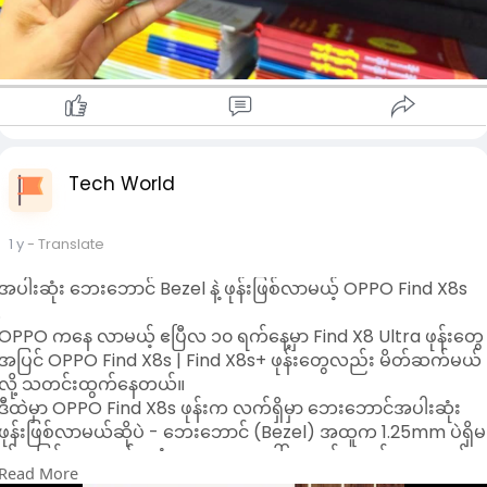
ကြုံတွေ့ရတဲ့ လောကဓံတွေ အခက်အခဲဒုက္ခကြောင့်
အဲ့ဒါနဲ့ စိတ်ဝင်စားပြီး လိုက်ရှာကြည့်တော့ Sesame AI ရဲ့ CTO
ကိုယ်ဟာ ပိုပြီးတော့ သဘောထားမှန်အောင်
ကိုယ်တိုင်က ဒီလို AI ခေတ်မှာ လူတစ်ယောက်လို Personality ရှိတဲ့
ထားတတ်တဲ့သူ ဖြစ်လာရမယ် ။ စိတ်ထား ပိုကောင်းတဲ့သူ ဖြစ်လာရ
AI ကိုပဲ တချို့နေရာမှာ သိပ်မမှန်တာမျိုး၊ အရမ်းမတော်နေရင်တောင်
မယ် ။
လူအတိုင်းပဲ စကားပြောနိုင်မယ့် အဖော်ဖြစ်ဖို့ ရည်ရွယ်ထားတယ်ဆို
ကိုယ့်ပြဿနာတွေ ကိုယ့်အခက်အခဲတွေကို ဖြေရှင်းရင်း
ပြီး ပြောထားတာမြင်တော့ ဆက်စောင့်ကြည့်ရမယ့် ကုမ္ပဏီတစ်ခု
ကိုယ်ဟာ အရင်ထက် ပိုပြီး ဉာဏ်ရင့်သန်လာတဲ့သူ ဖြစ်ရမယ် ။
ဖြစ်လာပြီ။ လောလောဆယ်မှာ Sesame AI ကို App အနေနဲ့ သုံးနိုင်
ဘဝမှာ အခက်အခဲတွေ ပြဿနာတွေရှိလာရင် ဒီအခက်အခဲတွေ ဒီ
အောင် လုပ်နေတယ်လို့လည်း ပြောတော့ Website Demo ကနေ
ပြဿနာတွေကို ရင်ဆိုင်ရင်း ဖြေရှင်းရင်းနဲ့ ကိုယ်ဟာ ပိုစဉ်းစားတဲ့သူ
App အနေနဲ့ဆို တော်တော်မိုက်မယ်။ ဘာသာစကားကလည်း အဓိက
Tech World
ပိုတွေးခေါ်မြော်မြင်တဲ့သူ ပိုစိတ်ထားမြင့်တဲ့သူ ဖြစ်လို့ရပါတယ် ။
English ပဲရဦးမယ်ပေါ့။
#ထက်ထက်ထွန်း
(Waterfall)
အမိုက်ဆုံးက ဒီ Sesame AI ရဲ့ အဓိကအားသာချက် -
#ဘဝထဲကအမေးဘဝထဲကအဖြေ
1 y
- Translate
Conversational Speech Model ကို Apache 2.0 License
အောက်ကနေပြီး လုံးဝ Open-Source လုပ်ပေးထားတယ်။ ဆို
အပါးဆုံး ဘေးဘောင် Bezel နဲ့ ဖုန်းဖြစ်လာမယ့် OPPO Find X8s
တော့ Sesame ရဲ့ CSM Model ကို သုံးပြီး မကြာခင် ဘယ်လိုမျိုး AI
.
Model တွေထွက်လာဦးမလဲဆိုတာလည်း စိတ်ဝင်စားစရာပဲ။
OPPO ကနေ လာမယ့် ဧပြီလ ၁၀ ရက်နေ့မှာ Find X8 Ultra ဖုန်းတွေ
ဒီအတိုင်းဆိုရင် HER ရုပ်ရှင်ထဲက Samantha က တကယ်ဖြစ်လာဖို့
အပြင် OPPO Find X8s | Find X8s+ ဖုန်းတွေလည်း မိတ်ဆက်မယ်
နီးကပ်နေပါပြီ...။
လို့ သတင်းထွက်နေတယ်။
ဒီထဲမှာ OPPO Find X8s ဖုန်းက လက်ရှိမှာ ဘေးဘောင်အပါးဆုံး
ဖုန်းဖြစ်လာမယ်ဆိုပဲ - ဘေးဘောင် (Bezel) အထူက 1.25mm ပဲရှိမ
ယ့်အပြင် လေးဖက်စလုံး - ဘေး၊ အပေါ်အောက်ဘောင်တွေအကုန်
Read More
Symmertical ဖြစ်မယ်ဆိုတော့ ဘောင်ပါးတဲ့ဖုန်းလိုချင်ရင်