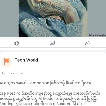
ကိုယ့်ကိုယ်ကိုယ် ချီးမွမ်း။
နောက်တစ်လှမ်း လှမ်း။
နောက်တစ်ခါ အနားယူ။
နည်းနည်းချင်းပဲ ဆက်လုပ်နိုင်လေလေ
စိတ်ရောကိုယ်ပါ ပိုနေလို့ကောင်းလာလေလေ
ဖြစ်သွားလိမ့်မယ်။
အနာဂတ်ကို တွေးပူပြီး
လက်လျှော့ချင်နေတဲ့စိတ်တွေ
လျော့ပါးလာလိမ့်မယ်တဲ့။
~ အယ်လီနာ မီခယ်လ်ခိုဗာ
စိတ်သစ်ပင်စာအုပ်စင်
Tech World
#crd
1 y
- Translate
AI တွေက အဖော် Companion ဖြစ်လာဖို့ နီးစပ်လာပြီလား...
.
အခု Post က ဒီအတိုင်းကျနော်တို့ လျှောက်မွှေ၊ စာတွေလိုက်ဖတ်၊
စမ်းရင်းနဲ့ တွေ့မိလိုက်တဲ့ AI Model တစ်ခုအကြောင်းကို ပြန်ပြီး
Sharing လုပ်ပေးတာပါ။ ဒါကတော့ Sesame AI ပါ။