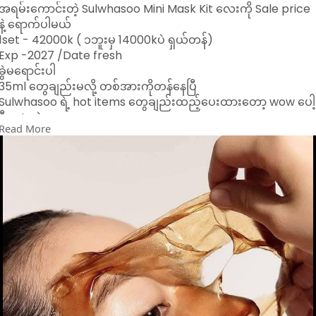
အရမ်းကောင်းတဲ့ Sulwhasoo Mini Mask Kit လေးကို Sale price
နဲ့ ရောက်ပါမယ်
1set - 42000k ( ၁ဘူးမှ 14000kပဲ ရှယ်တန်)
Exp -2027 /Date fresh
ခွဲမရောင်းပါ
35ml တွေချည်းမလို့ တစ်အားကိုတန်နေပြီ
Sulwhasoo ရဲ့ hot items တွေချည်းထည့်ပေးထားတော့ wow ပေါ့
ဒီ set ထဲမှာလေ
Read More
မျက်နှာပေါ်က အညစ်အကြေး အဆီဖု အဆီခဲတွေကို အကုန်ဖယ်ရှား
ပေးပြီး မျက်နှာလေးလင်းလာစေတဲ့ Exfoliant ပါမယ်
ပြီးတော့ အရမ်းနာမည်ကြီးတဲ့ Sulwhasoo ရဲ့ peel off mask ပါ
မယ်
ပြီးတော့ လိမ်းအိပ်လိုက်ရင် မနက်ကျ စိုအိတင်းရင်းပြီး ကျန်းမာတဲ့
အသားအရေကို ပိုင်ဆိုင်စေမယ့် Sleeping mask လေးလဲပါတော့
အသားရည်ရှယ်ကောင်းလာပြီး ကြည်ဝင်းချောမွတ်လာစေမှာ အသေ
ချာပါပဲနော်
Viber 09449002478
09687842222ကိုလဲ ဆက်သွယ်မှာယူနိုင်ပါတယ်