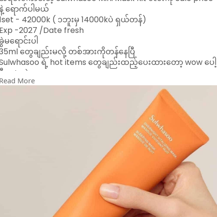
နဲ့ ရောက်ပါမယ်
1set - 42000k ( ၁ဘူးမှ 14000kပဲ ရှယ်တန်)
Exp -2027 /Date fresh
ခွဲမရောင်းပါ
35ml တွေချည်းမလို့ တစ်အားကိုတန်နေပြီ
Sulwhasoo ရဲ့ hot items တွေချည်းထည့်ပေးထားတော့ wow ပေါ့
ဒီ set ထဲမှာလေ
Read More
မျက်နှာပေါ်က အညစ်အကြေး အဆီဖု အဆီခဲတွေကို အကုန်ဖယ်ရှား
ပေးပြီး မျက်နှာလေးလင်းလာစေတဲ့ Exfoliant ပါမယ်
ပြီးတော့ အရမ်းနာမည်ကြီးတဲ့ Sulwhasoo ရဲ့ peel off mask ပါ
မယ်
ပြီးတော့ လိမ်းအိပ်လိုက်ရင် မနက်ကျ စိုအိတင်းရင်းပြီး ကျန်းမာတဲ့
အသားအရေကို ပိုင်ဆိုင်စေမယ့် Sleeping mask လေးလဲပါတော့
အသားရည်ရှယ်ကောင်းလာပြီး ကြည်ဝင်းချောမွတ်လာစေမှာ အသေ
ချာပါပဲနော်
Viber 09449002478
09687842222ကိုလဲ ဆက်သွယ်မှာယူနိုင်ပါတယ်