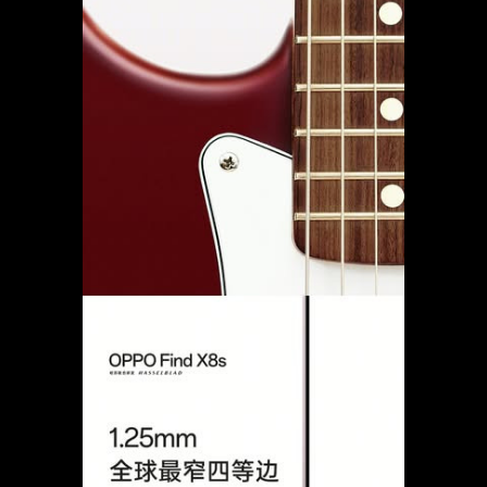
တော်တော်လေးမိုက်တဲ့ဖုန်းဖြစ်လာလောက်တယ်။
Specs တွေကတော့ သိထားသလောက် MediaTek Dimension
9400+ Chipset ကိုပဲ သုံးထားမယ်၊​ 6.3" 1.5K AMOLED Display
ကိုမှ Metal Frame တွေ၊​ အထူက 8mm အောက်နဲ့ အလေးချိန်က
လည်း 180g အောက်ပဲရှိမယ်။ Triple 50MP Camera Setup ပါ
မယ်။
အသေးစိတ်ကတော့ မိတ်ဆက်မှပဲ သိရမယ်၊ အခုပုံတွေက OPPO
ကနေ ဘောင်ပါးကြောင်းကို Teaser အနေနဲ့ နှိုင်းယှဥ်ပြီး ကြော်ငြာ
ထားတာ သဘောကျမိလို့ ပြန်တင်တာပါ။ OPPO က ဒီနောက်ပိုင်း
Find N5 ထဲက ကြော်ငြာတွေကို သေချာလုပ်လာတာတော့ သတိထား
မိနေပြီ 👀