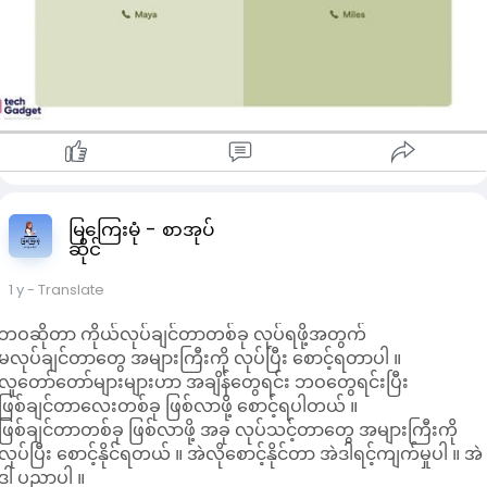
ဒီနေရာမှာ AI Glasses ကတော့ အခုထိမမြင်ရသေးဘူး၊ အရင် လူ
တိုင်းစမ်းသုံးနိုင်၊ သေချာထုတ်ပေးနေတာက ပထမတစ်ခု - A
Personal Companion ပါ။
Sesame AI ကို စမ်းမယ်ဆိုရင် လောလောဆယ် Website ကနေပဲ
Demo အနေနဲ့ Session တစ်ခုကို မိနစ် (၂၀) လောက်စမ်းလို့ရမယ်။
စကားပြောမယ့် AI Model တွေကို ယောက်ျားလေးကို Miles နဲ့
မိန်းကလေးကို Maya လို့ နာမည်ပေးထားတယ်။ သူတို့နဲ့ ဖုန်းပြော
သလို စကားပြော၊ မေးချင်တာတွေမေးလို့ရမယ်။
ဒီလိုစကားပြောကြည့်လိုက်တာနဲ့ Sesame AI က ဘာကွာခြားသလဲ
ဆိုတာကို တန်းသိနိုင်မှာပါ - ကိုယ်တိုင်မစမ်းခင် Sesame ကနေ AI နဲ
မြကြေးမုံ - စာအုပ်
မတူပဲ လူတစ်ယောက်က ပြောနေသလို ခံစားရအောင်
ဆိုင်
Conversational Speech Model (CSM) ကို အဓိကအသုံးပြု
ထားတယ်။ ဒီ CSM AI Model အတွက် နာရီပေါင်း ၁ သန်းကျော်
1 y
- Translate
Data Train ထားတဲ့အပြင် AI နဲ့မတူညီအောင် အာရုံစိုက်ထားတဲ့
ဘဝဆိုတာ ကိုယ်လုပ်ချင်တာတစ်ခု လုပ်ရဖို့အတွက်
အပိုင်းတွေရှိတယ်။
မလုပ်ချင်တာတွေ အများကြီးကို လုပ်ပြီး စောင့်ရတာပါ ။
ဒါက Sesame AI ကို သုံးနေတဲ့အချိန်မှာ AI မဟုတ်ပဲ တကယ့်
လူတော်တော်များများဟာ အချိန်တွေရင်း ဘဝတွေရင်းပြီး
လူသားတစ်ယောက်လို့ ထင်ရစေဖို့ Voice Presence ရှိနေအောင် 
ဖြစ်ချင်တာလေးတစ်ခု ဖြစ်လာဖို့ စောင့်ရပါတယ် ။
ည့်ပေးထားတာတွေရှိတယ်။ ဒါတွေက Emotional Intelligence -
ဖြစ်ချင်တာတစ်ခု ဖြစ်လာဖို့ အခု လုပ်သင့်တာတွေ အများကြီးကို
စကားပြောနေတဲ့သူရဲ့ အသံအနေအထားကို ကြည့်ပြီး
လုပ်ပြီး စောင့်နိုင်ရတယ် ။ အဲလိုစောင့်နိုင်တာ အဲဒါရင့်ကျက်မှုပါ ။ အဲ
စိတ်အခြေအနေကို ခန့်မှန်းနိုင်တယ်၊ Conversational Dynamics
ဒါ ပညာပါ ။
- လူတစ်ယောက်က စကားပြောနေသလို အသံအနိမ့်အမြင့်၊ ခတ္တ