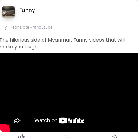
တစ်ခေါက်ချင်းစီ လုပ်ရပါမယ်။
Funny
ဒီနေရာမှာ အရေးကြီးတာက သူ့ကို အမှန်တကယ် အေးမြစေလိုတဲ့
စိတ် ၊ သူ့ကို အမှန်တကယ် အောင်မြင်ကြီးပွားစေလိုတဲ့စိတ်နဲ့
မေတ္တာပို့မှထိရောက်မှာဖြစ်ပါတယ်။
1 y
- Translate
-
Youtube
The hilarious side of Myanmar: Funny videos that will
အဲ့ဒီလူက ကိုယ့်အပေါ် အချိန်တိုင်း ဒုက္ခပေးနေတဲ့သူ အရမ်းနာကြီး
make you laugh
မုန်းတီးအောင် လုပ်ထားဖူးတဲ့သူဖြစ်ရင်လည်း အဲ့ဒီအချိန်လေးခဏ
မှာတော့ ခွင့်လွှတ်နားလည်စိတ်နဲ့ မေတ္တာပို့ရမယ်။
အဲ့ဒါဆိုရင် အဲ့လောက်မုန်းတီးနေတဲ့သူကိုဘယ်လိုခွင့်လွှတ်ရမလဲ မေး
လိမ့်မယ်။ ကိုယ် အရမ်းမုန်းတဲ့သူကို အချိန်ခဏတာအတွက် ခွင့်လွှတ်
နည်းပထမဆုံး မလွဲသာတဲ့အခြေအနေတစ်ခုကြောင့်ဖြစ်မှာ။
သူ့နေရာမှာ ငါဆိုရင်လည်း လုပ်ချင်လုပ်မိမှာပါလို့ စိတ်ဖြေပြီး
ခွင့်လွှတ်ပါ။ မရရင်လူဆိုတာ သူ့အကျင့်စရိုက်နဲ့သူလာတာ မွေးကထဲ
က သူ့မှာ အဲ့လိုမကောင်းတဲ့စိတ်ပါလာလို့ ငါ့အပေါ်မှာလည်း
အကောက်ကြံတာပါလားလို့စိတ်ဖြေပြီး ခွင့်လွှတ်ပါ။
သူက ကိုယ့်အထက်လူကြီး ကိုယ့်အလုပ်ရှင်ဖြစ်နေခဲ့ရင် ကိုယ့်အပေါ်
မောက်မာရိုင်းစိုင်းခဲ့ရင်ငါလည်း သူ့ရာထူး သူ့လိုချမ်းသာတဲ့သူဖြစ်ခဲ့