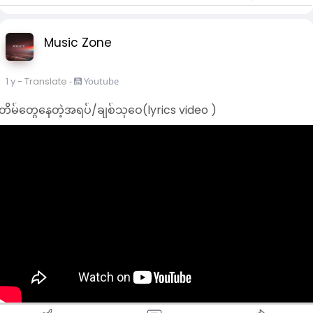
အပြား ဒဏ်ရာရခဲ့ကြောင်း ရုရှားအစိုးရသတင်းအေဂျင်စီက သတင်း
ထုတ်ပြန်ခဲ့ပြီး ရုရှားနိုင်ငံ ဆိပ်ကမ်းမြို့ Severo-Kurilsk တွင် ဆူနာမ
လှိုင်းများ ၀င်ရောက်မှုကြောင့် ဒေသခံများ ဘေးလွတ်ရာ ရွှေ့ပြောင်း
Music Zone
ခဲ့ရကြောင်း ရုရှားအစိုးရက ပြောသည်။
ဂျပန်မိုးလေဝသအေဂျင်စီက ၎င်း၏အရှေ့ဘက်ကမ်းရိုးတန်းအများ
1 y
- Translate
-
Youtube
စုအတွက် ဆူနာမီအကြံပေးချက်ထုတ်ပြန်ခဲ့ပြီး အမြင့် ၃ မီတာ (၉
တိမ်တွေနေတဲ့အရပ်/ချစ်သုဝေ(lyrics video )
ဒသမ ၈ ပေ) အထိ လှိုင်းကြီးနိုင်ကြောင်း သတိပေးချက်ထုတ်ပြန်ခဲ့
သည်။
အမေရိကန်၊ ထိုင်ဝမ်၊ ဖိလစ်ပိုင်၊ ဟာဝိုင်အီ၊ အလက်စကာရှိ Aleutia
ကျွန်းများနှင့် အင်ဒိုနီးရှားနိုင်ငံရှိ ကျွန်းတချို့တွင်လည်း ဆူနာမီ
သတိပေးချက်များ ထုတ်ပြန်ထားပြီး အမေရိကန်အနောက်
ကမ်းရိုးတန်းဒေသအများစုတွင် ဒေသပြည်သူများကို မြင့်မားသော
နေရာများသို့ ပြောင်းရွှေ့ရန် အရေးပေါ် သတိပေးချက်များ ထုတ်ပြန်
ထားသည်။
ဓာတ်ပုံ- ရုရှားနိုင်ငံ Severo-Kurilsk ဆိပ်ကမ်းမြို့တွင် ကနဦး ဆူနာ
မီရေလှိုင်းများ ဝင်ရောက်လာခဲ့စဉ်။