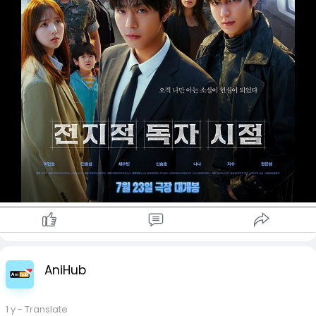
AniHub
1 y
- Translate