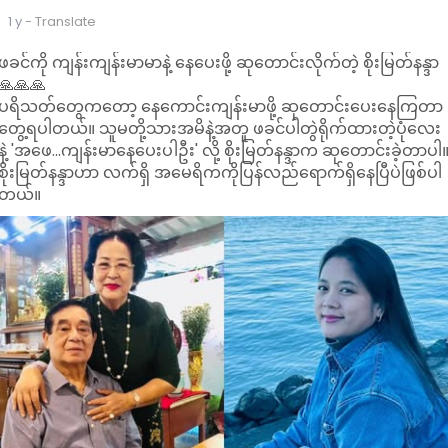
1 y
- Translate
ဖခင်ကို ကျန်းကျန်းမာမာနဲ့ နေပေးဖို့ ဆုတောင်းလိုက်တဲ့ စိုးမြတ်နန္ဒာ
🙏🙏🙏
ပရိသတ်တွေကတော့ နေကောင်းကျန်းမာဖို့ ဆုတောင်းပေးနေကြတာ
တွေ့ရပါတယ်။ သူမတို့သားအမိနဲ့အတူ ဖခင်ပါတွဲရိုက်ထားတဲ့ပုံလေး
နဲ့ 'အဖေ...ကျန်းမာနေပေးပါဦး' လို့ စိုးမြတ်နန္ဒာက ဆုတောင်းခဲ့တာပါ
စိုးမြတ်နန္ဒာဟာ လက်ရှိ အမေရိကကိုပြန်လည်ရောက်ရှိနေပြီပဲဖြစ်ပါ
တယ်။