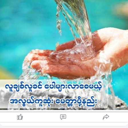
ကိုယ်ပြောတဲ့စကား အောင်စေပါတယ် ..သွားတိုက်ပြီးလို့ ရေကို ထပ်
ကိုင်တဲ့အချိန်ကျရင်ပထမဆုံး – မိမိကိုယ်မိမိဆုတောင်းပါ – ဤရေ
အေးမြသလို အကျွနိုပ်လည်းအေးမြပါစေ မျက်နှာကို ရေနဲ့ တစ်ခါ
သပ်ချပါ။
အဲ့ဒါပြီးရင် သင်အချစ်ဆုံးသူကို မေတ္တာပို့ပါ။ ဤရေ အေးမြသလို
(…) လည်း အေးမြပါစေ မျက်နှာကို ရေနဲ့ တစ်ခါသပ်ချပါ။ ကိုယ်
မေတ္တာပို့တဲ့သူရဲ့ မျက်နှာကို စိတ်ထဲမှာ မြင်နေရပါမယ်။
ပြီးရင် ကိုယ် မျက်နှာကိုသပ်ချတဲ့ ရေရဲ့ အေးမျှမှုကို သတိပြုရမယ်
..ပြီးရင် သင့်မိသားစု မိဘများကို မေတ္တာပို့နိုင်ပါတယ် ။
(ဤရေ အေးမြသလို ရှေးရှေးဘဝများမှ ယခုဘဝတိုင်အောင်
တော်စပ်ခဲ့ဖူးသော အမိအဖဆွေမျိုးများအားလုံး အေးမြပါ
စေ)မျက်နှာကို ရေနဲ့ တစ်ခါသပ်ချပါ။
ပြီးရင် ကိုယ် အမုန်းဆုံးလူ ကိုယ့်အပေါ် မကောင်းတဲ့သူ ကိုယ့်ကိုယ်
အမြဲတမ်း ဒုက္ခပေးနေတဲ့သူကို မေတ္တာပို့ပါ။
(ဤရေ အေးမြသလို (…) လည်းအေးမြပါစေ)အဲ့လိုလူတွေများရင်
အဲ့ဒီလူတွေ တစ်ယောက်ချင်းစီရဲ့ မျက်နှာကိုစိတ်ထဲက မြင်ယောင်ပြီး