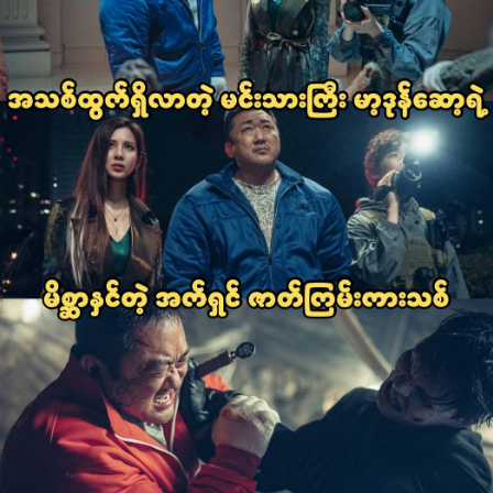
အစွန်းရောက်သူတွေနဲ့ အားပြိုင်ကြမဲ့ သဘာဝလွန်စွမ်းအားရှင်
နတ်ဆိုးမုဆိုး ၃ဦးအဖွဲအကြောင်းကို
ရိုက်ကူးထားတာတဲ့ Fantasy Horror movie အမျိုးအစားပဲ ဖြစ်ပါ
တယ်။
ဇာတ်လမ်းအညွှန်း-
ဘာအူ, ရှာရွန်နဲ့ ဂင်ဂွန်းဆိုတဲ့သူ ၃ယောက်နဲ့ ဖွဲစည်းထားတဲ့ Holy
Night အဖွဲဟာ
နတ်ဆိုးကိုးကွယ်တဲ့ ဂိုဏ်းတွေကို တိုက်ခိုက်နှိမ်နင်းကြတဲ့ အဖွဲဖြစ်
တယ်။
ဘာအူရဲ့ ထူးခြားတဲ့ စွမ်းရည်ကတော့ အားကောင်းတဲ့ ကာယခွန်အား
ပဲဖြစ်ပြီး ရှာရွန်ကတော့
နတ်ဆိုးတွေကို ခွဲခြားသိမြင်ကာ အပနှင်နိုင်စွမ်းရှိပြီး ဂင်ဂွန်းကတော့
ဘာအူနဲ့ ရှာရွန်တိုကို
နောက်ကနေ လိုက်လံကူညီပေးတဲ့သူပေါ့။
တစ်နေ့ စိတ်ရောဂါကုဆရာဝန် ဂျောင်ဝန်းဟာ Holy Night အဖွဲဆီ
ရောက်လာပြီး
သူ့ရဲ့ ညီမဖြစ်သူ အွန်ဆောရဲ့ ခန္ဓာကိုယ်ထဲမှာ နတ်ဆိုးတစ်ကောင်ဝင်
ပူး‌နေတဲ့အတွက်
ညီမဖြစ်သူကို ကယ်တင်ပေးဖို Holy Night အဖွဲကို လာ‌ရောက်
အကူအညီတောင်းခံတဲ့အခါမှာတော့…