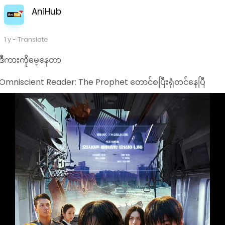
AniHub
1 y
- Translate
ဒီကားကိုမေ့နေတာ
Omniscient Reader: The Prophet တောင်စပြီးရုံတင်နေပြီ