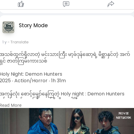
နောက်ဆိုရင် မျက်နှာသစ်ဖို့ ရေကိုင်လိုက်တာနဲ့ နှုတ်က အလိုလို
သရဏဂုံ သုံးပါးကိုရွက်မိပြီး အလေ့အကျင့်တစ်ခုလို ဖြစ်သွားပါလိမ့်
မယ်။
Story Mode
ကျွန်တော် အဲ့ဒီအတိုင်းဘဲ မေတ္တာပို့ဆုတောင်းနေကျ တကယ်
လက်တွေ့ပါ ..အခုလက်ရှိ အလုပ်ထဲမှာရော ပတ်ဝန်းကျင်မှာရော
ကျွန်တော်နဲ့ မတည့်တဲ့ပေါင်းသင်းဆက်ဆံရေးအဆင်မပြေတဲ့ သူရယ
1 y
- Translate
လို့ မရှိပါဘူး။
အသစ်ထွက်ရှိလာတဲ့ မင်းသားကြီး မာ့ခ်ဒုန်ဆော့ရဲ့ မိစ္ဆာနှင်တဲ့ အက်
ရှင် ဇာတ်ကြမ်းကားသစ်
လူတော်တော်များများပြောကြပါတယ်။ မေတ္တာပို့လိုက်မယ် မေတ္တာပို့
လိုက်ရမကောင်းရှိတော့မယ် ဆိုပြီးတော့ အဲ့ဒါက လူတွေကြားမှာ မ
Holy Night: Demon Hunters
ကောင်းတဲ့ စကားတစ်ခုလိုဖြစ်နေတာပါ။
2025 ‧ Action/Horror ‧ 1h 31m
တကယ်တော့ မေတ္တာပို့တယ်ဆိုတာ ကျိန်စာတိုက်တာ မဟုတ်ပါဘူး။
အကုန်လုံး စောင့်မျှော်နေကြတဲ့ Holy night : Demon Hunters
ရန်မရှိဘဲ အားလုံး အေးချမ်းစေမယ့် တစ်ခုတည်းသော နည်းလမ်း
ရုပ်ရှင်ဇာတ်ကားကြီး ထွက်ရှိလိုလာပါပြီ။
ဖြစ်တယ်ဆိုတဲ့အကြောင်း ပြောကြားရင်း ကျွန်တော့်ရဲ့ မျက်နှာသစ်
Read More
နည်းလေးကိုပြန်လည်မျှဝေလိုက်ပါတယ်နော်။
Cast တွေအနေနဲ့ကတော့ အားလုံး သိကြတဲ့ Ma Dong-seok, Seo
Hyun, Lee David,
credit to original uploader
Kyung Soo-jinနဲ့ Jung Ji-so တို ပါဝင်ထားကြပြီး နတ်ဆိုး၊ နတ်ဆို
ကို ကိုးကွယ်ကြတဲ့