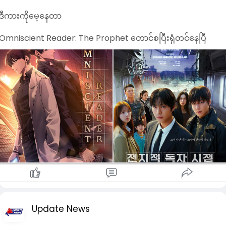
ဒီကားကိုမေ့နေတာ
Omniscient Reader: The Prophet တောင်စပြီးရုံတင်နေပြီ
Update News