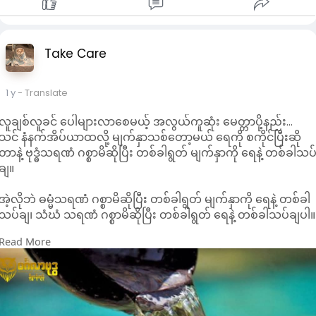
Take Care
1 y
- Translate
လူချစ်လူခင် ပေါများလာစေမယ့် အလွယ်ကူဆုံး မေတ္တာပို့နည်း…
သင် နံနက်အိပ်ယာထလို့ မျက်နှာသစ်တော့မယ် ရေကို စကိုင်ပြီးဆို
တာနဲ့ ဗုဒ္ဓံသရဏံ ဂစ္စာမိဆိုပြီး တစ်ခါရွတ် မျက်နှာကို ရေနဲ့ တစ်ခါသပ
ချ။
အဲ့လိုဘဲ ဓမ္မံသရဏံ ဂစ္စာမိဆိုပြီး တစ်ခါရွတ် မျက်နှာကို ရေနဲ့ တစ်ခါ
သပ်ချ၊ သံဃံ သရဏံ ဂစ္စာမိဆိုပြီး တစ်ခါရွတ် ရေနဲ့ တစ်ခါသပ်ချပါ။
Read More
ဆိုလိုတာကတော့ မေတ္တာမပို့မှီ သရဏဂုံ သုံးပါးကို အရင်ရွတ်လိုက်ပ
အဲ့ဒါပြီးရင်တော့ သွားတိုက်ချင်တိုက်ပါ။
သွားတိုက်ရင်း စိတ်ထဲက ဂုဏ်တော် ကိုးပါးကိုရွက်ရင် ပိုကောင်းပါ
တယ်။