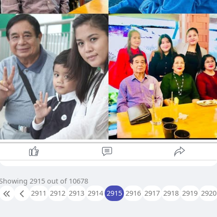
Showing 2915 out of 10678
2911
2912
2913
2914
2915
2916
2917
2918
2919
2920