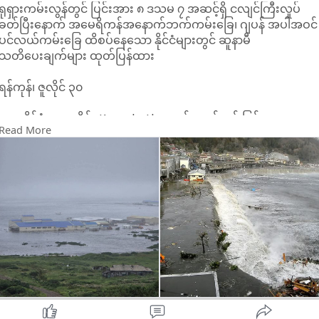
ရုရှားကမ်းလွန်တွင် ပြင်းအား ၈ ဒသမ ၇ အဆင့်ရှိ ငလျင်ကြီးလှုပ်
ခတ်ပြီးနောက် အမေရိကန်အနောက်ဘက်ကမ်းခြေ၊ ဂျပန် အပါအဝင်
ပင်လယ်ကမ်းခြေ ထိစပ်နေသော နိုင်ငံများတွင် ဆူနာမီ
သတိပေးချက်များ ထုတ်ပြန်ထား
ရန်ကုန်၊ ဇူလိုင် ၃၀
ရုရှားနိုင်ငံ အရှေ့ပိုင်း Kamchatka ကျွန်းဆွယ်တွင် ပြင်းအား ၈
Read More
ဒသမ ၇ အဆင့်ရှိ ငလျင်လှုပ်ခတ်ပြီးနောက် ပင်လယ်ကမ်းခြေ ထိစပ်
နေသော နိုင်ငံများတွင် နဆူနာမီသတိပေးချက်များ အသီးသီးထုတ်
ပြန်လိုက်ကြသည်။
ယနေ့ ဇူလိုင်လ ၃၀ ရက်နေ့ နံနက် ဒေသစံတော်ချိန် ၈ နာရီ ၂၅ မိနစ်
အချိန် ရုရှားနိုင်ငံ အရှေ့ဘက်စွန်း ကမ်းရိုးတန်းမြို့
Petropavlovsk-Kamchatsky အရှေ့ဘက် ၁၃၆ ကီလိုမီတာ (၈၄
မိုင်) အကွာတွင် ပြင်းအား ၈ ဒသမ ၇ အဆင့်ရှိ ငလျင်ကြီး လှုပ်ခတ်ခဲ့
ကြောင်း အမေရိကန် ဘူမိဗေဒ တိုင်းတာရေး (USGS) က သတင်း
ထုတ်ပြန်သည်။
ငလျင်လှုပ်ခတ်မှုအတွင်း ရုရှားနိုင်ငံ အရှေ့ဘက်စွန်းတွင် လူအများ