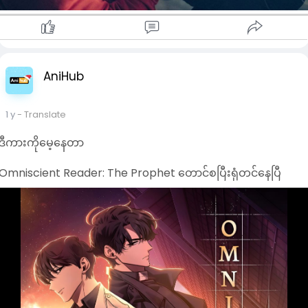
Holy Night အဖွဲက အွန်ဆောရဲ့ ခန္ဓာကိုယ်ထဲမှာ ပူးကပ်နေတဲ့
နတ်ဆိုးကို ဘယ်လိုနည်းလမ်းတွေသုံးပြီး
ဘယ်လိုနှင်ထုတ်သွားမလဲဆိုတာကိုတော့ မာဒုံဆော့ရဲ့ ဇာတ်ကားတွေ
ထုံးစံအတိုင်း
တိုက်ရည်ခိုက်ရည်ကောင်းကောင်း၊ အပနှင်နည်းမျိုးစုံနဲ့
AniHub
မြိုင်မြိုင်ဆိုင်ဆိုင် ကြည့်ရှုရပြီး
ပရိသတ် စိတ်ကျေနပ်ရမဲ့ကားတစ်ကားဖြစ်လို တင်ဆက်ပေးလိုက်ပါ
တယ်။
1 y
- Translate
ဒီကားကိုမေ့နေတာ
🚨📺Channel Link အရင် Join ပြီးမှ ဇာတ်ကား Link ကိုနိပ်ပါ💯
Omniscient Reader: The Prophet တောင်စပြီးရုံတင်နေပြီ
☄️✏️Channel Link ကိုအရင် Join ထားပါဗျ👇👇
https://t.me/addlist/wZvYAaIr8Mk3MmU1
📺🔥ဇာတ်ကားကြည့်ရန် Link
https://t.me/Boomerangcomedy/75