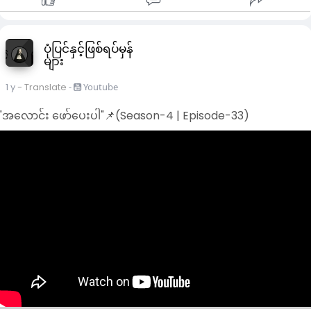
ရင် ဒီထက်တောင် ဆဲမိဆိုမိချင် ဆိုမိမှာဆိုပြီး ခွင့်လွှတ်ပါ။
အဲ့ဒါတွေအားလုံးမှ မရဘူးဆိုရင်ငါဝဋ်ကြွေးရှိလို့ ခံရတာပဲလို့ တွေး
ပုံပြင်နှင့်ဖြစ်ရပ်မှန်
ပြီး သူ့ကို အပြစ်မမြင်မိအောင်စိတ်ဖြေပြီး ခွင့်လွှတ်ပါ။
များ
အဲ့ဒါဆိုရင်တော့ သင်ရေကိုင်ပြီး မျက်နှာသစ်တဲ့ အချိန် ၂ စက္ကန့်
1 y
- Translate
-
Youtube
လောက်အတွက် သူ့ကို ခွင့်လွှတ်နိုင်မှာပါ။
"အလောင်း ဖော်ပေးပါ"📌(Season-4 | Episode-33)
(သေချာပါတယ်။ သင်သူ့ကို ခွင့်လွှတ်ပြီး မေတ္တာပို့နိုင်သလောက်သူ
သင့်အပေါ် ထူးထူးခြားခြား အမြင်ကြည်လာပါလိမ့်မယ်။ဒီနေရာမှာ
မုန်းတီးနာကျည်းစိတ်နဲ့ ပါးစပ်ကသာ ရွက်နေရင်တော့ ဘာမှ ထူးမှာ
မဟုတ်ပါဘူး)
ကိုယ်အရမ်းမုန်းတဲ့သူကို မေတ္တာပို့ပြီးရင်တော့ နံနက်ခင်း မျက်နှာသစ
ရင်းမေတ္တာပို့တဲ့အလုပ်ပြီးပါပြီ .. သင့်အတွက် အချိန် ၅ မိနစ်စာ
လောက်ပဲလိုပါလိမ့်မယ်။
ဒါကလည်း သင် အမြဲတမ်းမျက်နှာသစ်နေတဲ့ အချိန်ထက် ၂ မိနစ်စာ
လောက်ပဲ ပိုမှာပါ။ ပထမတော့ မျက်နှာသစ်တိုင်း အဲ့ဒါလေးလုပ်ဖို့
သင်မေ့ချင် မေ့မှာပါ။