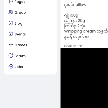
Pages
ဒူးရင်း pillow
Group
ဂျုံ 100g
သကြား 20g
Blog
ကြက်ဥ 2လုံး
Whipping cream တခွက်
Events
နွားနို့ တခွက်စာ
ထောပတ်
Games
Read More
ဆားအနဲငယ်
မကပ်တဲ့ဒယ်အိုး
Forum
ပြုလုပ်ပုံ
Jobs
ဂျုံ ကိုဇကာနဲ့စစ်ချပါမယ် 
ပြီးရင်သကြားထည့် ကြ က်
နွားနို့ တခွက်စာ ထည့်
ဆားအနဲငယ်ထည့်
​ပီးရင်ခြင်းလုံးအတံလေးနဲ့
ပီးရင် ရလာတဲ့မုန့်နှစ်သ
အောင် ပိတ်ပီး ထည့်မယ် 