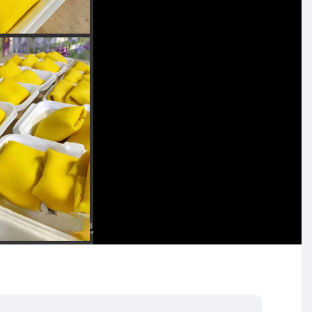
ထားမယ် ပစ်ပစ်လေး ဒူးရင်းသီး တွေကို အသားနွှင်ထားမယ် မ
မီးကိုအသေလျှော့ထားမယ် ထောပတ်ဆီ သုတ်မယ် မုန့်ကို
ီးထည့်မယ်
းထားတယ် မထည့်လဲရတယ်