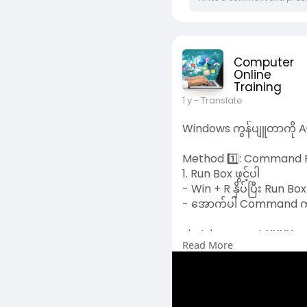
1 y
- Translate
Windows ကွန်ပျူတာကို A
Method 1️⃣: Command P
1. Run Box ဖွင့်ပါ
- Win + R နှိပ်ပြီး Run Box 
- အောက်ပါ Command ကို
shutdown -s -t XXXX
Read More
- XXXX နေရာမှာ စက္ကန့်အခ
- ဥပမာ: 1 နာရီကြာပိတ်ချင်လ
- 30 မိနစ်ဆိုလျှင် 1800
- 10 မိနစ်ဆိုလျှင် 600
2. Enter နှိပ်ပါ
- Command ရိုက်ပြီး Ente
Windows will shut down 