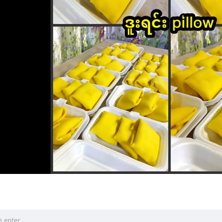
ပြင်ကြမယ်
ြားပါတယ်ဆိုရုံထည့်မယ် အချိုကြိုက်ရင်ပိုထည့်ပေါ့ ပီးရင် မွှေ
်းတော့ဘူး ..
ေးထားမယ်
ုအေးအေးလေးပဲထားမယ် ပူရုံလောက်ပဲ ရိုးရိုးဒယ်အိုးပဲရှိလဲရတယ် 
 ပြားပြားလေးဖြစ်အောင် သုတ်ပေးမယ် အဝိုင်းလေးပေါ့
က်ပီးအိအိ လေးဖြစ်သွားတဲ့
ှန်ပီ ပန်းကန်ထဲထည့်မယ်
းပြားပြားအိအိလေးထဲကို ခုနက whipping cream သုတ်မယ် ဒူးရင်းသ
်ရှည်ရှည်နဲ့ ခေါက်မယ်...
မုန့်သားအဝိုင်းလဲကြီးမယ်
ာမှာလဲ
်တဲ့အသီးအစားထိုးလို့ရသေးတယ်နော်
ု အမကတော့ အစားအစာ ထဲထည့်တဲ့ အရောင်ကိုအဝါသေးသေးလေးသုံ