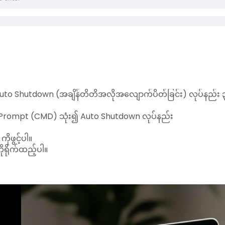
uto Shutdown (အချိန်တိတိအလိုအလျောက်ပိတ်ခြင်း) လုပ်နည်း ၃
rompt (CMD) သုံး၍ Auto Shutdown လုပ်နည်း
ကိုဖွင့်ပါ။
ရိုက်ထည့်ပါ။
ျိန် ထည့်ရမည်။
ျှင် 3600 (1 နာရီ = 3600 စက္ကန့်)
r နှိပ်လိုက်ရင် အောက်ပါအတိုင်း Notification ပေါ်လာမည်။
in X minutes.