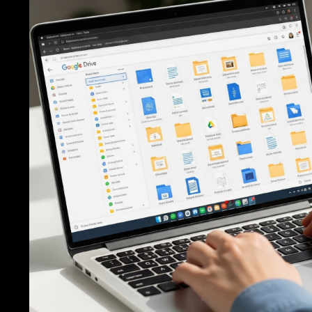
ချင်လျှင်
ာ အောက်ပါ Command ရိုက်ပါ။
uto Shutdown ပယ်ဖျက်သွားမည်။
ler သုံး၍ Auto Shutdown လုပ်နည်း (အချိန်သတ်မှတ်ပြီးပိတ်ခြင
cheduler ရိုက်ရှာပါ။
ပါ။
sk... ကိုနှိပ်ပါ။
Auto Shutdown).
e time (တစ်ကြိမ်တည်း) ရွေးပါ။