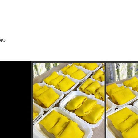
စာ
ခွက်တခွက်ထဲကို
ဥနှစ်လုံးဖောက်ထည့်
 ကျေနေအောင်လက်နဲ့ မွှေပေးမယ် ။ပီးရင် ရလာတဲ့မုန့်နှစ်ကိုဇကာနဲ့
ားအရည်ကို ရေခဲသေတ္တာထဲ ထည့်မယ် အပေါ်ကအသားတွေ ထုတ်တဲ့ ပလက်
အနဲဆုံး နာရီဝက်လောက်ထည့်ထားမယ်