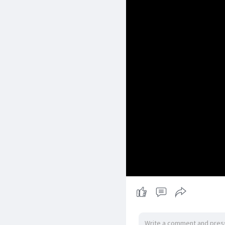
သူ့ကိုထည့်ထားတဲ့အချိန်မှာ
Pillow ထဲထည့်မယ့် အနှစ်
Whipping cream ထဲကို သက
ချေရဘူး ပြဲသွားရင် မကောင
ခွက်တခုထဲထည့်ထားမယ်
ရပြီဆိုရင်
မုန်နှစ်ကိုထုတ်မယ် ခနလ
မကပ်တဲ့ဒယ်အိုးမှာ မီးကိ
တဇွန်းစာယူပီး ဒယ်အိုးမှာ
ပါးပါးလေး ဖြစ်ရမယ် ခြော
မုန့်အလွှာကိုပြောင်းပြန်လ
Pillow လုပ်မယ့် မုန့်သာ
ပီးရင် ခေါင်းအုံးပုံလေး စိတ
ဒယ်အိုးအထဲက ဂွင်ကြီးရင် 
အပြည့်လုပ်ရတာကို
အဲ့တော့ မုန့်ခေါက်ရတဲ့နေရ
ပိုလှမယ် အကုန်အုပ်မိလို့
ဒူးရင်းသီးနေရာမှာ ကြိုက
ပီးတော့ မုန်နှစ်ထဲကိ