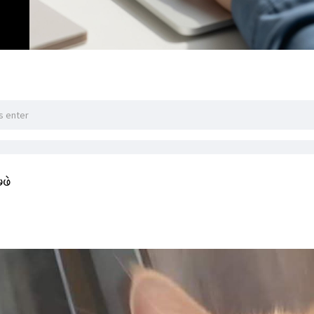
သတ်မှတ်ပါ။
မဖဲ
ေးပါ။
တွင် shutdown ရိုက်ထည့်ပါ။
ွင် -s ရိုက်ထည့်ပါ။
ortcut ဖန်တီး၍ Auto Shutdown လုပ်နည်း
tcut ဖန်တီးပါ
click > New > Shortcut ကိုနှိပ်ပါ။
အောက်ပါ Command ရိုက်ထည့်ပါ။
့်အချိန်ထည့်ပါ)