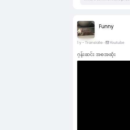
Durian pillow လေးရပါပြီ
Funny
ကျေးဇူးတင်ပါတယ်
Crd
1 y
- Translate
-
Youtube
ဂုန်းဆင်း အစအဆုံး