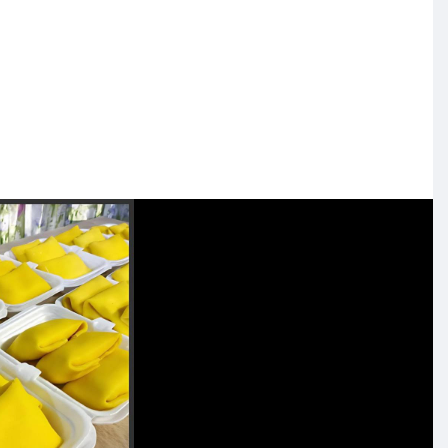
ပြန်စစ်ယူမယ် မုန့်နှစ်သားချောလာတဲ့အထိ စစ်ချမယ်
စတစ် လေးနဲ့ဖြစ်ဖြစ် မရှိလဲကျွတ်ကျွတ်အိတ်စွပ်ပီးလုံ