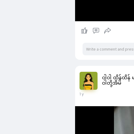
- ပိတ်ချင်သောအချိန်ကို 
ဝါဝါ ထိန်ထိန် 
4. Action ရွေးပါ
ဝါတို့အိမ်
- Start a program ကိုရွ
- Next နှိပ်ပါ။
1 y
- Program/script အောက်
- Add arguments အောက်တ
5. Finish
- Next > Finish နှိပ်ပါ။
Method 3️⃣: Desktop Sh
1. Desktop ပေါ်တွင် Shor
- Desktop ပေါ်တွင် Right-
- Location အောက်တွင် 
shutdown -s -t XXXX
(XXXX နေရာတွင် စက္ကန့်ဖြင
- Next > Finish နှိပ်ပါ။