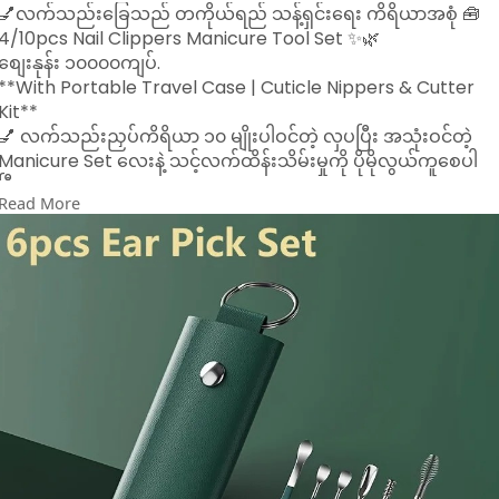
💅လက်သည်းခြေသည် တကိုယ်ရည် သန့်ရှင်းရေး ကိရိယာအစုံ 🧰
4/10pcs Nail Clippers Manicure Tool Set ✨🌿
စျေးနုန်း ၁၀၀၀၀ကျပ်.
**With Portable Travel Case | Cuticle Nippers & Cutter
Kit**
💅 လက်သည်းညှပ်ကိရိယာ ၁၀ မျိုးပါဝင်တဲ့ လှပပြီး အသုံးဝင်တဲ့
Manicure Set လေးနဲ့ သင့်လက်ထိန်းသိမ်းမှုကို ပိုမိုလွယ်ကူစေပါ
ပြီ။
Read More
🧳 **အိမ်မှာပဲဖြစ်ဖြစ်၊ ခရီးသွားရင်းမှာပဲဖြစ်ဖြစ် အသုံးပြုနိုင်တဲ့
Compact Size Case ပါဝင်ပါတယ်။**
🔹 **ပါဝင်သောပစ္စည်းများ**
- Nail Clippers ၃ မျိုး (MANICURE စာတပ်ထားသည်)
- Nail File ၁ ခု
- Cuticle Pusher, Tweezers, Ear Pick စတဲ့ Grooming Tools
၆ မျိုး
🔸 **အထူးအင်္ဂါရပ်များ**
✔️ Martensitic Stainless Steel ဖြင့်ပြုလုပ်ထားပြီး ခိုင်ခံ့မှုမြင့်၊
သံမဏိမတင်
✔️ Elegant Mint Green Leather Case – လှပပြီး ချောမွေ့သော
အထည်