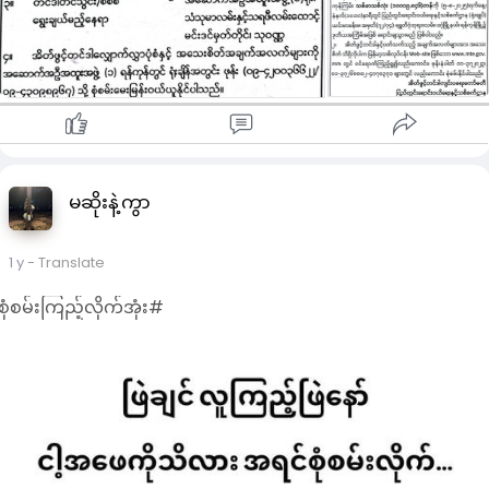
မဆိုးနဲ့ကွာ
1 y
- Translate
စုံစမ်းကြည့်လိုက်အုံး#