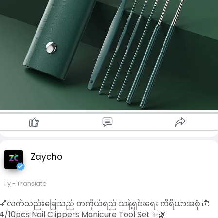
✔️ Mini Size ဖြစ်၍ ခရီးသွားအိတ်ထဲထည့်ရလွယ်
✔️ Human Body Design အတိုင်း ထိတွေ့ဖူးမြှုပ်မှုကောင်းမွန်
🎁 ကိုယ်တိုင်သုံးဖို့ပဲဖြစ်ဖြစ်၊ လက်ဆောင်ပေးဖို့ပဲဖြစ်ဖြစ် အထူး
သင့်တော်ပါတယ်။
- လက်သည်းညှပ်ခြင်း၊ အရေပြားဖယ်ရှားခြင်း၊ နားသန့်စင်ခြင်း
အထိ တစ်ခုတည်းနဲ့ ပြီးမြောက်စေတဲ့ All-in-One Set
- ခရီးသွားသူများအတွက် အထူးသင့်လျော်
- လှပပြီး Professional ဖြစ်တဲ့ Look
📞
#shop
,
#kbzmarketplace
,
#uab
market , Page chat
တို့မှ တစ်နိုင်ငံလုံးသို့ အိမ်အရောက်ငွေခြေ. Banking တို့ဖြင့်
ကြိုက်နှစ်သက်ရာရွေးခြယ် ဝယ်ယူနိုင်ပါသည်။
ဖုန်း၀၉၈၉၄၂၇၃၉၁၁ . အမှတ် ၂၈. သိန္ဒီလမ်း. သီတာရပ်ကွက်. ကြည့
မြင်တိုင်.ရန်ကုန်မြို. ဆိုင်တွင်လာရောက်လေ့လာဝယ်ယူလိုသူများ ဖုန်
ကြိုတင်ဆက်သွယ်မေးနိုင်ပါသည်။
www.shop.com.mm/shop/zaycho
Zaycho
🔖 **
#manicureset
#nailcare
#travelkit
#cuticletools
#beautyessentials
#myanmarshop
#mintgreenstyle
#portablegrooming
#လက်သည်းညှပ်ကိရိယာ
#အလှအပ
1 y
- Translate
ပစ္စည်း
#ခရီးသွားအတွက်သင့်တော်
**
💅လက်သည်းခြေသည် တကိုယ်ရည် သန့်ရှင်းရေး ကိရိယာအစုံ 🧰
4/10pcs Nail Clippers Manicure Tool Set ✨🌿