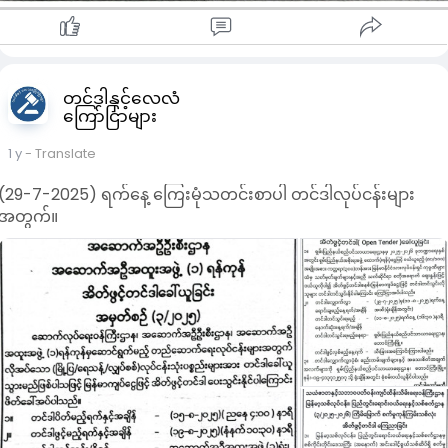
တင်ဒါနှင့်လေလံ
ကြော်ငြာများ
1 y
- Translate
(29-7-2025) ရက်နေ့ ကြေးမုံသတင်းစာပါ တင်ဒါလုပ်ငန်းများ
အတွက်။