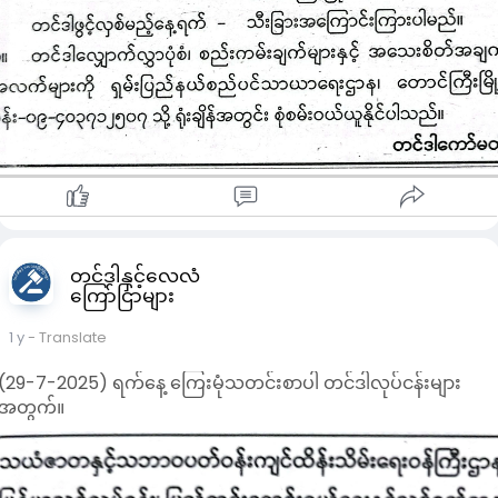
တင်ဒါနှင့်လေလံ
ကြော်ငြာများ
1 y
- Translate
(29-7-2025) ရက်နေ့ ကြေးမုံသတင်းစာပါ တင်ဒါလုပ်ငန်းများ
အတွက်။