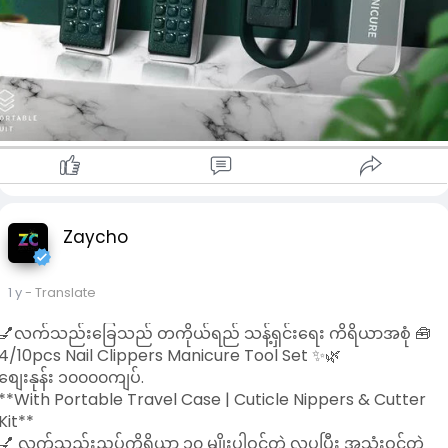
- လက်သည်းညှပ်ခြင်း၊ အရေပြားဖယ်ရှားခြင်း၊ နားသန့်စင်ခြင်း
အထိ တစ်ခုတည်းနဲ့ ပြီးမြောက်စေတဲ့ All-in-One Set
- ခရီးသွားသူများအတွက် အထူးသင့်လျော်
- လှပပြီး Professional ဖြစ်တဲ့ Look
📞
#shop
,
#kbzmarketplace
,
#uab
market , Page chat
တို့မှ တစ်နိုင်ငံလုံးသို့ အိမ်အရောက်ငွေခြေ. Banking တို့ဖြင့်
ကြိုက်နှစ်သက်ရာရွေးခြယ် ဝယ်ယူနိုင်ပါသည်။
ဖုန်း၀၉၈၉၄၂၇၃၉၁၁ . အမှတ် ၂၈. သိန္ဒီလမ်း. သီတာရပ်ကွက်. ကြည့
မြင်တိုင်.ရန်ကုန်မြို. ဆိုင်တွင်လာရောက်လေ့လာဝယ်ယူလိုသူများ ဖုန်
ကြိုတင်ဆက်သွယ်မေးနိုင်ပါသည်။
www.shop.com.mm/shop/zaycho
Zaycho
🔖 **
#manicureset
#nailcare
#travelkit
#cuticletools
#beautyessentials
#myanmarshop
#mintgreenstyle
#portablegrooming
#လက်သည်းညှပ်ကိရိယာ
#အလှအပ
1 y
- Translate
ပစ္စည်း
#ခရီးသွားအတွက်သင့်တော်
**
💅လက်သည်းခြေသည် တကိုယ်ရည် သန့်ရှင်းရေး ကိရိယာအစုံ 🧰
4/10pcs Nail Clippers Manicure Tool Set ✨🌿
စျေးနုန်း ၁၀၀၀၀ကျပ်.
**With Portable Travel Case | Cuticle Nippers & Cutter
Kit**
💅 လက်သည်းညှပ်ကိရိယာ ၁၀ မျိုးပါဝင်တဲ့ လှပပြီး အသုံးဝင်တဲ့