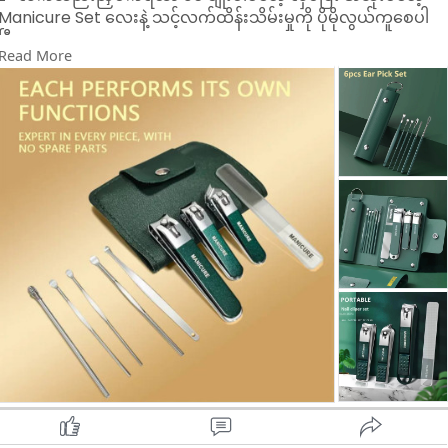
Manicure Set လေးနဲ့ သင့်လက်ထိန်းသိမ်းမှုကို ပိုမိုလွယ်ကူစေပါ
ပြီ။
Read More
🧳 **အိမ်မှာပဲဖြစ်ဖြစ်၊ ခရီးသွားရင်းမှာပဲဖြစ်ဖြစ် အသုံးပြုနိုင်တဲ့
Compact Size Case ပါဝင်ပါတယ်။**
🔹 **ပါဝင်သောပစ္စည်းများ**
- Nail Clippers ၃ မျိုး (MANICURE စာတပ်ထားသည်)
- Nail File ၁ ခု
- Cuticle Pusher, Tweezers, Ear Pick စတဲ့ Grooming Tools
၆ မျိုး
🔸 **အထူးအင်္ဂါရပ်များ**
✔️ Martensitic Stainless Steel ဖြင့်ပြုလုပ်ထားပြီး ခိုင်ခံ့မှုမြင့်၊
သံမဏိမတင်
✔️ Elegant Mint Green Leather Case – လှပပြီး ချောမွေ့သော
အထည်
✔️ Mini Size ဖြစ်၍ ခရီးသွားအိတ်ထဲထည့်ရလွယ်
✔️ Human Body Design အတိုင်း ထိတွေ့ဖူးမြှုပ်မှုကောင်းမွန်
🎁 ကိုယ်တိုင်သုံးဖို့ပဲဖြစ်ဖြစ်၊ လက်ဆောင်ပေးဖို့ပဲဖြစ်ဖြစ် အထူး
သင့်တော်ပါတယ်။
- လက်သည်းညှပ်ခြင်း၊ အရေပြားဖယ်ရှားခြင်း၊ နားသန့်စင်ခြင်း
အထိ တစ်ခုတည်းနဲ့ ပြီးမြောက်စေတဲ့ All-in-One Set