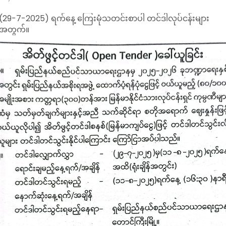
(29-7-2025) ရက်နေ့ ကြေးမုံသတင်းစာပါ တင်ဒါလုပ်ငန်းများ
အတွက်။