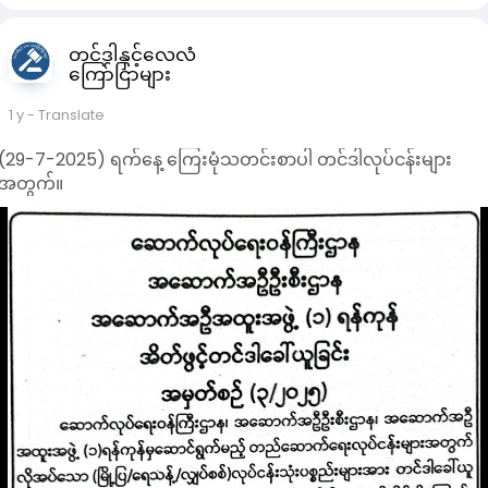
- ခရီးသွားသူများအတွက် အထူးသင့်လျော်
- လှပပြီး Professional ဖြစ်တဲ့ Look
တင်ဒါနှင့်လေလံ
📞
#shop
,
#kbzmarketplace
,
#uab
market , Page chat
ကြော်ငြာများ
တို့မှ တစ်နိုင်ငံလုံးသို့ အိမ်အရောက်ငွေခြေ. Banking တို့ဖြင့်
ကြိုက်နှစ်သက်ရာရွေးခြယ် ဝယ်ယူနိုင်ပါသည်။
1 y
- Translate
ဖုန်း၀၉၈၉၄၂၇၃၉၁၁ . အမှတ် ၂၈. သိန္ဒီလမ်း. သီတာရပ်ကွက်. ကြည့
မြင်တိုင်.ရန်ကုန်မြို. ဆိုင်တွင်လာရောက်လေ့လာဝယ်ယူလိုသူများ ဖုန်
(29-7-2025) ရက်နေ့ ကြေးမုံသတင်းစာပါ တင်ဒါလုပ်ငန်းများ
ကြိုတင်ဆက်သွယ်မေးနိုင်ပါသည်။
အတွက်။
www.shop.com.mm/shop/zaycho
🔖 **
#manicureset
#nailcare
#travelkit
#cuticletools
#beautyessentials
#myanmarshop
#mintgreenstyle
#portablegrooming
#လက်သည်းညှပ်ကိရိယာ
#အလှအပ
ပစ္စည်း
#ခရီးသွားအတွက်သင့်တော်
**