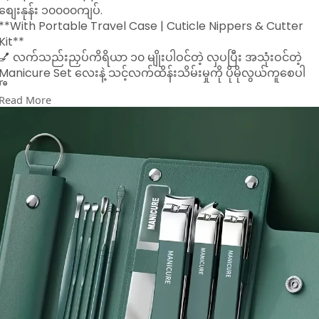
စျေးနုန်း ၁၀၀၀၀ကျပ်.
**With Portable Travel Case | Cuticle Nippers & Cutter
Kit**
💅 လက်သည်းညှပ်ကိရိယာ ၁၀ မျိုးပါဝင်တဲ့ လှပပြီး အသုံးဝင်တဲ့
Manicure Set လေးနဲ့ သင့်လက်ထိန်းသိမ်းမှုကို ပိုမိုလွယ်ကူစေပါ
ပြီ။
Read More
🧳 **အိမ်မှာပဲဖြစ်ဖြစ်၊ ခရီးသွားရင်းမှာပဲဖြစ်ဖြစ် အသုံးပြုနိုင်တဲ့
Compact Size Case ပါဝင်ပါတယ်။**
🔹 **ပါဝင်သောပစ္စည်းများ**
- Nail Clippers ၃ မျိုး (MANICURE စာတပ်ထားသည်)
- Nail File ၁ ခု
- Cuticle Pusher, Tweezers, Ear Pick စတဲ့ Grooming Tools
၆ မျိုး
🔸 **အထူးအင်္ဂါရပ်များ**
✔️ Martensitic Stainless Steel ဖြင့်ပြုလုပ်ထားပြီး ခိုင်ခံ့မှုမြင့်၊
သံမဏိမတင်
✔️ Elegant Mint Green Leather Case – လှပပြီး ချောမွေ့သော
အထည်
✔️ Mini Size ဖြစ်၍ ခရီးသွားအိတ်ထဲထည့်ရလွယ်
✔️ Human Body Design အတိုင်း ထိတွေ့ဖူးမြှုပ်မှုကောင်းမွန်