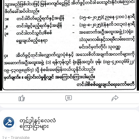
တင်ဒါနှင့်လေလံ
ကြော်ငြာများ
1 y
- Translate