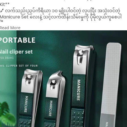
Kit**
💅 လက်သည်းညှပ်ကိရိယာ ၁၀ မျိုးပါဝင်တဲ့ လှပပြီး အသုံးဝင်တဲ့
Manicure Set လေးနဲ့ သင့်လက်ထိန်းသိမ်းမှုကို ပိုမိုလွယ်ကူစေပါ
ပြီ။
Read More
🧳 **အိမ်မှာပဲဖြစ်ဖြစ်၊ ခရီးသွားရင်းမှာပဲဖြစ်ဖြစ် အသုံးပြုနိုင်တဲ့
Compact Size Case ပါဝင်ပါတယ်။**
🔹 **ပါဝင်သောပစ္စည်းများ**
- Nail Clippers ၃ မျိုး (MANICURE စာတပ်ထားသည်)
- Nail File ၁ ခု
- Cuticle Pusher, Tweezers, Ear Pick စတဲ့ Grooming Tools
၆ မျိုး
🔸 **အထူးအင်္ဂါရပ်များ**
✔️ Martensitic Stainless Steel ဖြင့်ပြုလုပ်ထားပြီး ခိုင်ခံ့မှုမြင့်၊
သံမဏိမတင်
✔️ Elegant Mint Green Leather Case – လှပပြီး ချောမွေ့သော
အထည်
✔️ Mini Size ဖြစ်၍ ခရီးသွားအိတ်ထဲထည့်ရလွယ်
✔️ Human Body Design အတိုင်း ထိတွေ့ဖူးမြှုပ်မှုကောင်းမွန်
🎁 ကိုယ်တိုင်သုံးဖို့ပဲဖြစ်ဖြစ်၊ လက်ဆောင်ပေးဖို့ပဲဖြစ်ဖြစ် အထူး
သင့်တော်ပါတယ်။