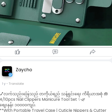
🎁 ကိုယ်တိုင်သုံးဖို့ပဲဖြစ်ဖြစ်၊ လက်ဆောင်ပေးဖို့ပဲဖြစ်ဖြစ် အထူး
သင့်တော်ပါတယ်။
- လက်သည်းညှပ်ခြင်း၊ အရေပြားဖယ်ရှားခြင်း၊ နားသန့်စင်ခြင်း
အထိ တစ်ခုတည်းနဲ့ ပြီးမြောက်စေတဲ့ All-in-One Set
- ခရီးသွားသူများအတွက် အထူးသင့်လျော်
- လှပပြီး Professional ဖြစ်တဲ့ Look
📞
#shop
,
#kbzmarketplace
,
#uab
market , Page chat
တို့မှ တစ်နိုင်ငံလုံးသို့ အိမ်အရောက်ငွေခြေ. Banking တို့ဖြင့်
ကြိုက်နှစ်သက်ရာရွေးခြယ် ဝယ်ယူနိုင်ပါသည်။
ဖုန်း၀၉၈၉၄၂၇၃၉၁၁ . အမှတ် ၂၈. သိန္ဒီလမ်း. သီတာရပ်ကွက်. ကြည့
မြင်တိုင်.ရန်ကုန်မြို. ဆိုင်တွင်လာရောက်လေ့လာဝယ်ယူလိုသူများ ဖုန်
ကြိုတင်ဆက်သွယ်မေးနိုင်ပါသည်။
www.shop.com.mm/shop/zaycho
Zaycho
🔖 **
#manicureset
#nailcare
#travelkit
#cuticletools
#beautyessentials
#myanmarshop
#mintgreenstyle
#portablegrooming
#လက်သည်းညှပ်ကိရိယာ
#အလှအပ
1 y
- Translate
ပစ္စည်း
#ခရီးသွားအတွက်သင့်တော်
**
💅လက်သည်းခြေသည် တကိုယ်ရည် သန့်ရှင်းရေး ကိရိယာအစုံ 🧰
4/10pcs Nail Clippers Manicure Tool Set ✨🌿
စျေးနုန်း ၁၀၀၀၀ကျပ်.
**With Portable Travel Case | Cuticle Nippers & Cutter