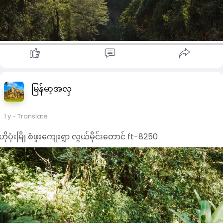
မြန်မာ့အလှ
1 y
- Translate
ဟိုပုံးမြို စံဖူးကျေးရွာ လွယ်မိုင်းတောင် ft-8250