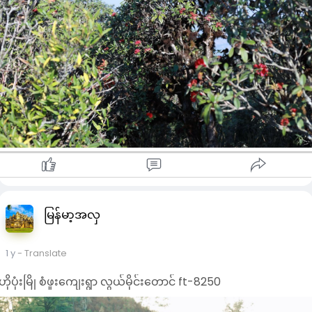
မြန်မာ့အလှ
1 y
- Translate
ဟိုပုံးမြို စံဖူးကျေးရွာ လွယ်မိုင်းတောင် ft-8250