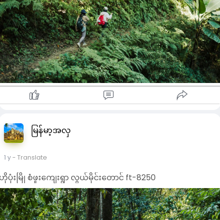
မြန်မာ့အလှ
1 y
- Translate
ဟိုပုံးမြို စံဖူးကျေးရွာ လွယ်မိုင်းတောင် ft-8250