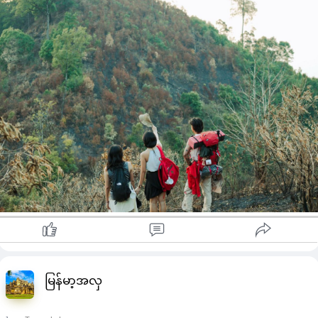
မြန်မာ့အလှ