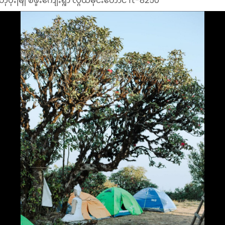
ဟိုပုံးမြို စံဖူးကျေးရွာ လွယ်မိုင်းတောင် ft-8250