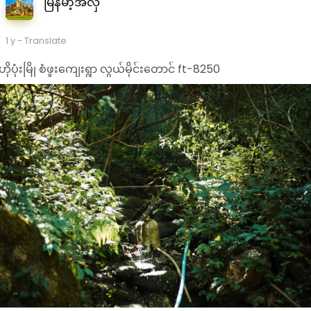
မြန်မာ့အလှ
1 y
- Translate
ဟိုပုံးမြို စံဖူးကျေးရွာ လွယ်မိုင်းတောင် ft-8250