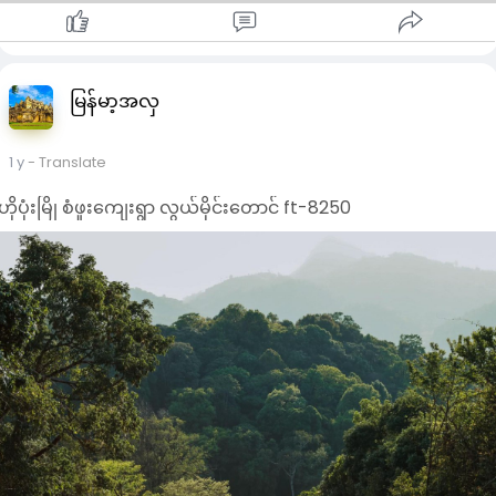
မြန်မာ့အလှ
1 y
- Translate
ဟိုပုံးမြို စံဖူးကျေးရွာ လွယ်မိုင်းတောင် ft-8250