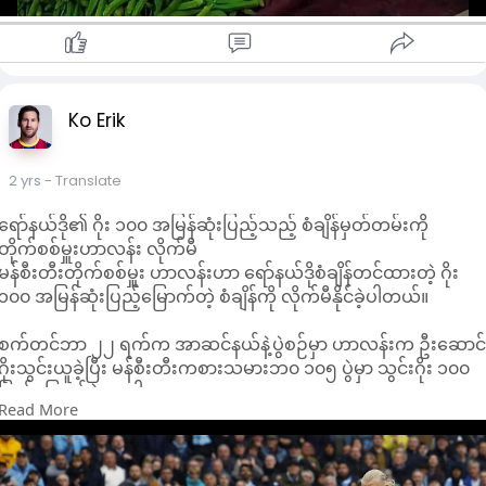
Ko Erik
2 yrs
- Translate
ရော်နယ်ဒို၏ ဂိုး ၁၀၀ အမြန်ဆုံးပြည့်သည့် စံချိန်မှတ်တမ်းကို
တိုက်စစ်မှူးဟာလန်း လိုက်မီ
မန်စီးတီးတိုက်စစ်မှူး ဟာလန်းဟာ ရော်နယ်ဒိုစံချိန်တင်ထားတဲ့ ဂိုး
၁၀၀ အမြန်ဆုံးပြည့်မြောက်တဲ့ စံချိန်ကို လိုက်မီနိုင်ခဲ့ပါတယ်။
စက်တင်ဘာ ၂၂ ရက်က အာဆင်နယ်နဲ့ပွဲစဉ်မှာ ဟာလန်းက ဦးဆောင
ဂိုးသွင်းယူခဲ့ပြီး မန်စီးတီးကစားသမားဘ၀ ၁၀၅ ပွဲမှာ သွင်းဂိုး ၁၀၀
ပြည့်မြောက်ခဲ့တာပါ။
Read More
ပေါ်တူဂီ တိုက်စစ်မှူး စီရော်နယ်ဒိုဟာ ၂၀၁၁ ခုနှစ်က စပိန်ကလပ်ရီးရဲ
လ်မက်ဒရစ်နဲ့ ပထမဆုံး ၁၀၅ ပွဲ အပြီးမှာ ဂိုး ၁၀၀ ပြည့်မြောက်ခဲ့ပြီး