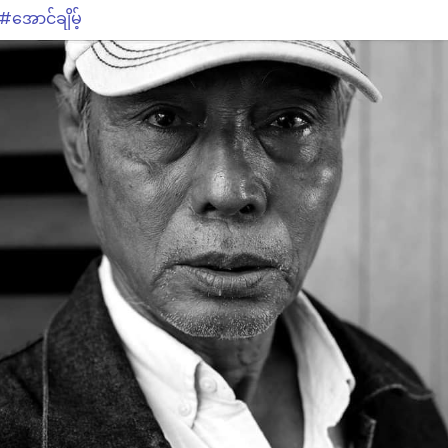
#အောင်ချိမ့်