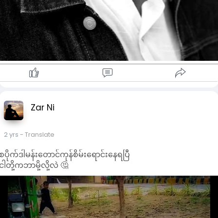
Zar Ni
2 yrs
- Translate
စပိုက်ဒါမန်းတောင်ကုန်စိမ်းရောင်းနေရပြီ
ငါတို့ကဘာမို့လို့လဲ 🤔