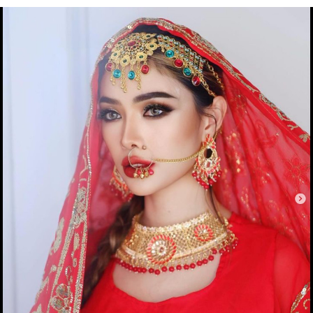
8.Scorpio ( October 23 - November 22 )
ဒီရာသီဖွားတွေအနေနဲ့ လက်တလောမှာအကောင်း
အဆိုးဒွန်တွဲနေတတ်ပြီး စိတ်ညစ်စရာများကြုံရတတ်
ပါတယ်။ စီးပွါးရေးနဲ့ငွေကြေးပိုင်းမှာ အပြိုင်အဆိုင်
များတတ်ပါတယ်။ မနာလိုသူများရဲ့ အနှောင့်အယှက်
များသတိထားဖို့လိုပါတယ်။ ပညာရေးပိုင်းမှာ မိမိ
လျှောက်မည့်လမ်းကို ရွေးချယ်တဲ့အခါ သေချာစဥ်း
စားဖို့လိုပါလိမ့်မယ်။ ကျန်းမာရေးအနေနဲ့ ကိုယ်လက်
နာကျင်ကိုက်ခဲခြင်းနှင့် အာရုံကြောဆိုင်ရာရောဂါများ
ကို သတိထားရပါမယ်။ နှလုံးသားရေးရာမှာတော့
တဖက်ကအနိုင်ယူခြင်းခံရတတ်ပါတယ်။ စိတ်အခန့်မ
သင့်တဲ့အခါ မကြာခဏစကားများရပါလိမ့်မယ်။
9.Sagittarius ( November 23 - December 21 )
ဒီရာသီဖွားတွေအနေနဲ့ လက်တလောမှာကြီးမားသော
အပြောင်းအလဲတစ်ခုခုနှင့်ကြုံရတတ်ပါတယ်။ လမ်းစ
အသစ်ရှာတွေ့ခြင်း သို့ ဆက်ဆံရေးအသစ်စတင်ခြင်း
မျိုးရှိနိုင်ပါတယ်။ စီးပွါးရေးနှင့်ငွေကြေးအတွက်
အားစိုက်ကြိုးစားရမည့်သဘောတွေ့ရပါတယ်။ အချို့
လုပ်ငန်းများနှောင့်နှေးနေတတ်ပြီး အဆင်ပြေဖို့