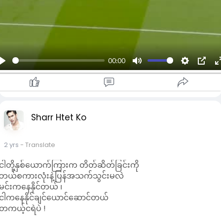
00:00
P
M
S
P
l
u
e
I
a
t
t
P
y
e
t
Sharr Htet Ko
i
n
2 yrs
- Translate
g
s
l
ငါတို့နှစ်ယောက်ကြားက တိတ်ဆိတ်ခြင်းကို
l
ဘယ်စကားလုံးနဲ့ပြန်အသက်သွင်းမလဲ
မင်းကနေနိုင်တယ် ၊
ငါကနေနိုင်ချင်ယောင်ဆောင်တယ်
တကယ့်ငရဲပဲ !