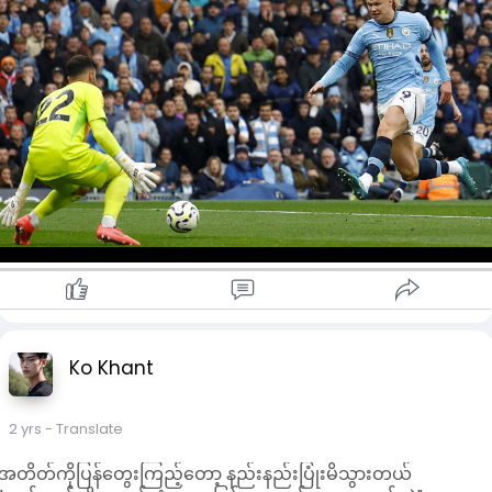
ဥရောပကလပ်အသင်းတသင်းအတွက် ဂိုး ၁၀၀ အမြန်ဆုံးပြည့်
မြောက်တဲ့ ကစားသမားအဖြစ် မှတ်တမ်းတင်ခဲ့တာပါ။
စီးတီးတိုက်စစ်မှူး ဟာလန်းရဲ့ သွင်းဂိုး ၁၀၀ ထဲမှာ ၇၃ ဂိုးက ပရီးမီး
ယားလိဂ်မှာသွင်းယူခဲ့ပြီး ၁၈ ဂိုးက ချန်ပီယံလိဂ်ပြိုင်ပွဲနဲ့ ၉ ဂိုးက
အင်္ဂလန်ရှုံးထွက်ဖလားတွေမှာ သွင်းယူနိုင်ခဲ့တာဖြစ်ပါတယ်။ ဟာ
လန်းဂိုး ၁၀၀ မြောက်သွင်းဂိုး သွင်းယူအပြီးမှာပဲ မန်စီးတီးအသင်းက
ကွင်းစင်မြင့်ပေါ်ရှိ ပရိုဂျက်တာကနေ ဂုဏ်ပြု ဖော်ပြပေးခဲ့ပါတယ်။
Ko Khant
2 yrs
- Translate
အတိတ်ကိုပြန်တွေးကြည့်တော့ နည်းနည်းပြုံးမိသွားတယ်