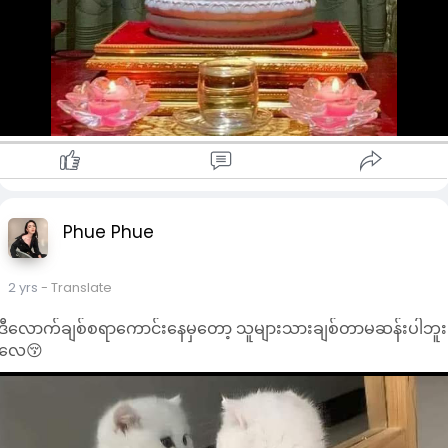
Phue Phue
2 yrs
- Translate
ဒီလောက်ချစ်စရာ‌ကောင်းနေမှတော့ သူများသားချစ်တာမဆန်းပါဘူး
လေ😚