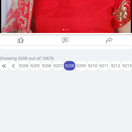
အတွက်အချိန်ယူရပါလိမ့်မယ်။ ပညာရေးအနေနဲ့
စိတ်ကူးသစ်အတွေးမြင်သစ်များရရှိတတ်ပါတယ်။
ကျန်းမာရေးအနေနဲ့ ခါးမှစ၍ အပေါ်ပိုင်းကို သတိပြုရ
ပါမယ်။ နှလုံးသားရေးရာအနေနဲ့ အဆင်ပြေနိုင်
သော်လည်း ရေရှည်မှာ အဆင်မပြေဖြစ်တတ်ပါ
တယ်။
10.Capricorn ( December 22 - January 19 )
ဒီရာသီဖွားတွေအနေနဲ့ လက်တလောမှာ စိတ်ရှုပ်စရာ
Showing 9208 out of 10678
များကြုံနေရသော်လည်း စိတ်ကိုဖြေလျော့နိုင်ပါလိမ့်
9204
9205
9206
9207
9208
9209
9210
9211
9212
9213
မယ်။ စိတ်ဖိစီးမှုများနေတတ်ပြီး ဘယ်အရာကိုမှအာရုံ
မစိုက်နိုင်ဖြစ်နေပါလိမ့်မယ်။ စီးပွါးရေးနဲ့ ငွေကြေး
အနေနဲ့ ပိုမိုအသုံးဝင်နိုင်သော စိတ်ကူးသစ်ပညာ
အသစ်လမ်းစအသစ်များ ရရှိလာနိုင်ပါတယ်။ လက်
တလောကြပ်တည်းနေသော်လည်း ပြေလည်လာပါလိ
မ့်မယ်။ ပညာရေးမှာ မိမိအားသာရာလမ်းကြောင်း
အပေါ် စိတ်ကိုချုပ်တီးထားတာမျိုးဖြစ်တတ်ပါတယ်။
ကျန်းမာရေးအနေနဲ့ ဦးခေါင်း ဝမ်းဗိုက်နှင့် ခြေထောက်
ကိုသတိထားရပါမယ်။ နှလုံးသားရေးရာမှာ
အမျိုးသမီးများအပေါ် အနိုင်ယူခံရတတ်ပါတယ်။