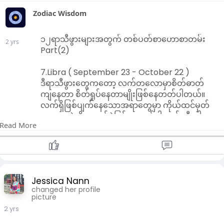
Zodiac Wisdom
၁၂ရာသီဖွားများအတွက် တစ်ပတ်စာဟောစာတမ်း
2 yrs
Part(2)
7.Libra ( September 23 - October 22 )
ဒီရာသီဖွားတွေကတော့ လက်တလောမှာစိတ်ဓာတ်
ကျနေတာ စိတ်ရှုပ်နေတာမျိုးဖြစ်နေတတ်ပါတယ်။
လက်ရှိဖြစ်ပျက်နေသောအရာတွေမှာ ကိုယ်ထင်မှတ်
ထားသကဲ့သို့ မဟုတ်ပဲဖြစ်နေတတ်ပါတယ်။ စီးပွါး
Read More
ရေးနှင့်ငွေကြေးပိုင်းဆိုင်ရာမှာ အရေးကြီးသော
ဆုံးဖြတ်ချက်ချစရာများ သို့ ရွေးချယ်စရာများ ကြုံ
ရတတ်ပါတယ်။ ပညာရေးအနေနဲ့ မိမိလျှောက်ချင်
သောလမ်းနှင့် လျှောက်ရမည့်လမ်းတထပ်ထဲမကျတာ
မျိုးဖြစ်တတ်ပါတယ်။ ကျန်းမာရေးအနေနဲ့ ဒူးအောက်
Jessica Nann
ပိုင်းနှင့်ပတ်သက်ပြီး သတိထားဖို့လိုပါမယ်။
changed her profile
နှလုံးသားရေးရာမှာတော့ အသင့်အတင့်ကောင်းမွန်ပြီး
picture
အဆင်ပြေနေပါလိမ့်မယ်။ စကားပြောမမှားဖို့
2 yrs
သတိထားရပါမယ်။