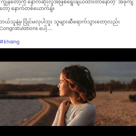
"ကျွန်တော့်ကို နောက်ဆုံးလူအဖြစ်ရွေးချယ်ထားတာနော်တဲ့" အခုကျ
တော့ နောက်တစ်ယောက်နဲ့။
ဘယ်သူနဲ့မှ ပြိုင်မလုပါဘူး သူများဆီရောက်သွားတော့လည်း
Congratulations ပေါ့......
#khaing