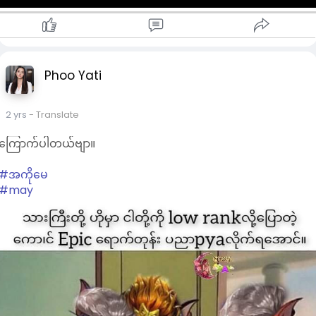
Phoo Yati
2 yrs
- Translate
ကြောက်ပါတယ်ဗျာ။
#အကိုမေ
#may