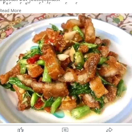
ပင်စိမ်းရွက်သို့မဟုတ် ဖက်ကဖောင်းရွက်
Read More
အနည်းငယ်ကို ရေဆေးထား။
ကြက်သွန်နီ၊ ဖြူ အနည်းငယ်လှီးထား။
ပဲငံပြာရည်အကြည်၊ ဟင်းခတ်မှုန့်၊
ကော်မှုန့်အနည်းငယ်စီကို ရေဖြင့်ဖျော်ထားပါ။
ကြက်သွန်နီ၊ ဖြူ ကိုအရင်ထည့်ကြော်
ဝက်ကြိတ်သားထည့်မွှေ၊
ပဲသီးနှင့်ငရုတ်သီးထည့်၊
ကျက်ခါနီး ဖျော်ထားသောကော်ရည်လောင်းထည့်၊
ပင်စိမ်းရွက်အုပ်ပြီး ချနိုင်ပါပြီ။သုံးဆောင်နိုင်ပါပြီ။
#ဖိုးသက်kitchen
Credit မူးရင်း
ဝက်ပင်စိမ်းကြော်
==========
ဝက်ကြိတ်သားကို သို့မဟုတ် ဝကျသားကျုလိုသလိုအတုံးသေးတုံး
ဆား၊ ဟင်းခတ်မှုန့်၊ ကော်မှုန့်တို့ဖြင့်နှယ်နှပ်ထားပါ။
ပဲတောင့်ရှည်သီး၃တောင့်လှီးထား