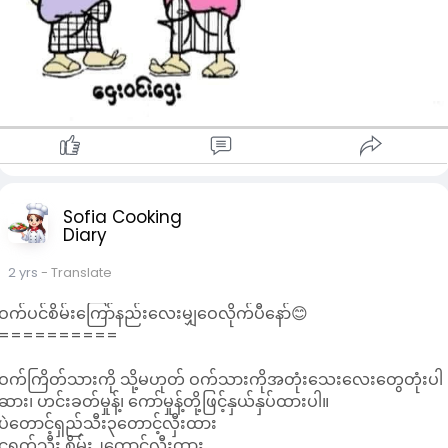
Sofia Cooking
Diary
2 yrs
- Translate
ဝက်ပင်စိမ်းကြော်နည်းလေးမျှဝေလိုက်ပီနော်😊
==========
ဝက်ကြိတ်သားကို သို့မဟုတ် ဝက်သားကိုအတုံးသေးလေးတွေတုံးပါ
ဆား၊ ဟင်းခတ်မှုန့်၊ ကော်မှုန့်တို့ဖြင့်နှယ်နှပ်ထားပါ။
ပဲတောင့်ရှည်သီး၃တောင့်လှီးထား
ငရုတ်သီး စိမ်း၂တောင့်လှီးထား