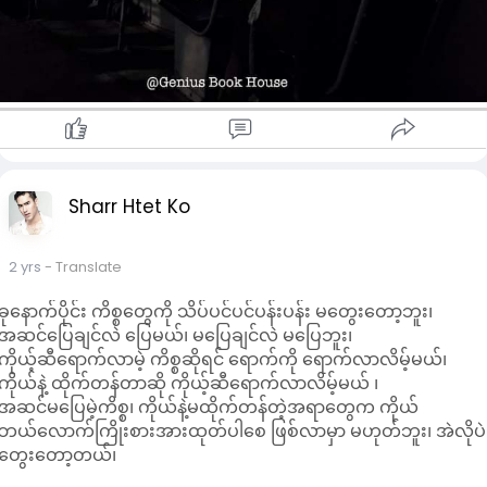
Sharr Htet Ko
2 yrs
- Translate
ခုနောက်ပိုင်း ကိစ္စတွေကို သိပ်ပင်ပင်ပန်းပန်း မတွေးတော့ဘူး၊
အဆင်ပြေချင်လဲ ပြေမယ်၊ မပြေချင်လဲ မပြေဘူး၊
ကိုယ့်ဆီရောက်လာမဲ့ ကိစ္စဆိုရင် ရောက်ကို ရောက်လာလိမ့်မယ်၊
ကိုယ်နဲ့ ထိုက်တန်တာဆို ကိုယ့်ဆီရောက်လာလိမ့်မယ် ၊
အဆင်မပြေမဲ့ကိစ္စ၊ ကိုယ်နဲ့မထိုက်တန်တဲ့အရာတွေက ကိုယ်
ဘယ်လောက်ကြိုးစားအားထုတ်ပါစေ ဖြစ်လာမှာ မဟုတ်ဘူး၊ အဲလိုပဲ
တွေးတော့တယ်၊