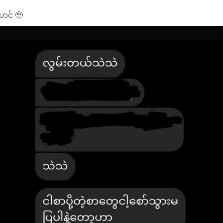
ဟင် 🥹