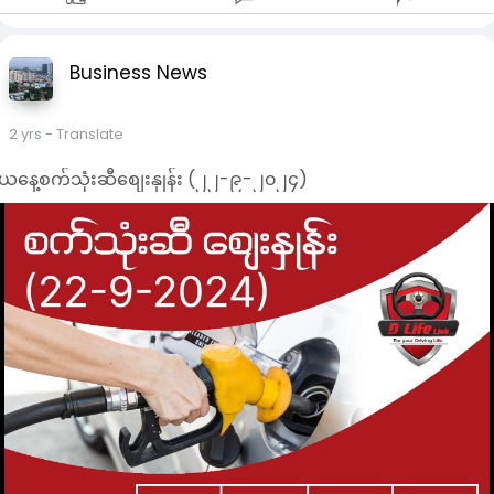
ငရုတ်သီး စိမ်း၂တောင့်လှီးထား
ပင်စိမ်းရွက်သို့မဟုတ် ဖက်ကဖောင်းရွက်
အနည်းငယ်ကို ရေဆေးထား။
Business News
ကြက်သွန်နီ၊ ဖြူ အနည်းငယ်လှီးထား။
ပဲငံပြာရည်အကြည်၊ ဟင်းခတ်မှုန့်၊
ကော်မှုန့်အနည်းငယ်စီကို ရေဖြင့်ဖျော်ထားပါ။
2 yrs
- Translate
ကြက်သွန်နီ၊ ဖြူ ကိုအရင်ထည့်ကြော်
ယနေ့စက်သုံးဆီစျေးနှုန်း (၂၂-၉-၂၀၂၄)
ဝက်ကြိတ်သားထည့်မွှေ၊
ပဲသီးနှင့်ငရုတ်သီးထည့်၊
ကျက်ခါနီး ဖျော်ထားသောကော်ရည်လောင်းထည့်၊
ပင်စိမ်းရွက်အုပ်ပြီး ချနိုင်ပါပြီ။သုံးဆောင်နိုင်ပါပြီ။