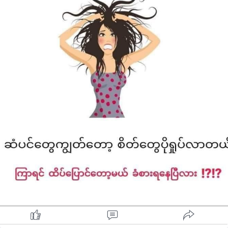
⁃ ဆံနွယ်ကို ခွဲပြီး အခြောက်ခံပါ
⁃ အိပ်တဲ့အခါ ကျစ်ဆံမြီးဖွဖွလေး ကျစ်ထားပေးပါ
⁃ ဦးရေပြားကို အတတ်နိုင်ဆုံး အေးနေအောင် ထားပါ (ချွေးစိုအောင်
မထားပါနဲ့)
⁃ ဘီး ကောင်းကောင်း သုံးပါ (အမြဲ အောက်ဆုံးကနေ အရင်ရှင်းပါ)
⁃ ဘီး သန့်ရှင်းရေး လုပ်ပါ (ဆေးပါ)
⁃ ခေါင်းစည်းကြိုးထက် ဖိကလစ် သုံးပါ
⁃ မနက်တိုင်း ဆံပင် ဖြီးပါ
⁃ သဘာဝ Product တွေ သုံးပါ (Chemical နည်းတာ)
ဆံနွယ်ကို တန်ဖိုးထားပါ ... ကျွတ်လျှင် အရမ်းမစိုးရိမ်ပါနှင့်