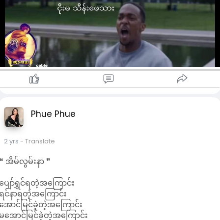
Phue Phue
2 yrs
- Translate
❝ အိမ်လွမ်းနာ ❞
ပျော်ရွှင်ရတဲ့အကြောင်း
ရင်နာရတဲ့အကြောင်း
အောင်မြင်ခဲ့တဲ့အကြောင်း
မအောင်မြင်ခဲ့တဲ့အကြောင်း