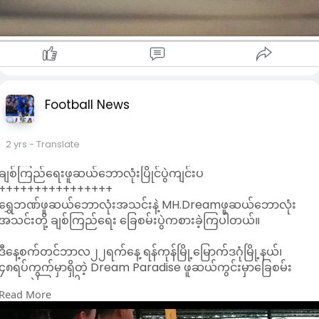
Football News
2 yrs
- Translate
ချစ်ကြည်ရေးဖူဆယ်ဘောလုံးပြိုင်ပွဲကျင်းပ
++++++++++++++++
ရွှေဘဏ်ဖူဆယ်‌ဘောလုံးအသင်းနဲ့ MH.Dreamဖူဆယ်‌ဘောလုံး
အသင်းတို့ ချစ်ကြည်ရေး‌ ခြေစမ်းပွဲကစားခဲ့ကြပါတယ်။
ဒီနေ့စက်တင်ဘာလ၂၂ရက်နေ့ ရန်ကုန်မြို့မြောက်ဒဂုံမြို့နယ်၊
၄၈ရပ်ကွက်မှာရှိတဲ့ Dream Paradise ဖူဆယ်ကွင်းမှာခြေစမ်း
ကစားခဲ့ကြတာပါ။
Read More
အဲ့ဒီချစ်ကြည်ရေးခြေစမ်းပွဲကို ရွှေဘဏ်ကဦးဆောင်ပြုလုပ်တာဖြစ်