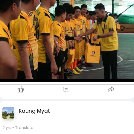
ပြီးရွှေဘဏ်ဝန်ထမ်းများပျော်ပွဲရွှင်ပွဲအဖြစ်ကျင်းပပေးတာလည်း
ဖြစ်ပါတယ်။
ဒီနေ့ကစားခဲ့တဲ့ချစ်ကြည်ရေးခြေစမ်းပွဲမှာ ပါဝင်ကစားခဲ့ကြတဲ့နှစ်
ဘက်အားကစားသမား‌ တွေကိုအသင်းတာဝန်ရှိသူ‌ တွေကဂုဏ်ပြု
လက်မှတ်နဲ့ အမှတ်တရလက်ဆောင်ပစ္စည်း‌ တွေပေးအပ်ခဲ့ကြပါ
တယ်။
Kaung Myat
2 yrs
- Translate