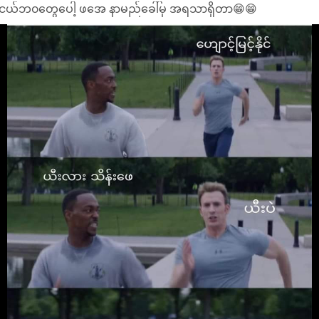
ငယ်ဘ၀တွေပေါ့ ဖအေ နာမည်ခေါ်မှ အရသာရှိတာ😁😁