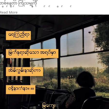
တစ်နေ့တာ ကြုံသမျှကို
ကိုယ့်အိပ်ယာလေးဆီ အကုန်ပစ်ချလိုက်တယ်
Read More
ပြီးတော့...ငို..။
ကိုယ့်စိတ်ဝိညာဉ်ဟာ စံပယ်ခင်းလေးရှိတဲ့ အိမ်ဆီ
မီးခိုးစော် နံနေတဲ့ အမေ့ရဲ့ မီးဖိုချောင်လေးဆီ
လုံမရေလို့ခေါ်တဲ့ အဖေ့ရဲ့ လယ်ကွင်းတွေဆီ
ဖယောင်းတိုင်အောက်က စုံညီထမင်းဝိုင်ဆီ
ကိုယ်စိတ်ဝိညာဉ်လေး ကိုယ့်ထံပြန်ရောက်လာသောအခါ..ငို..။
ရေကြည်ရာ မြက်နုရာဆိုသော အရပ်မှာ
အိမ်လွမ်းနာဆိုတာ ဝဋ်နာကံနာ။ ။
▪️မြကျေး
#မြ‌ကျေး
#အိမ်လွမ်းနာ
#geniusbookhouse