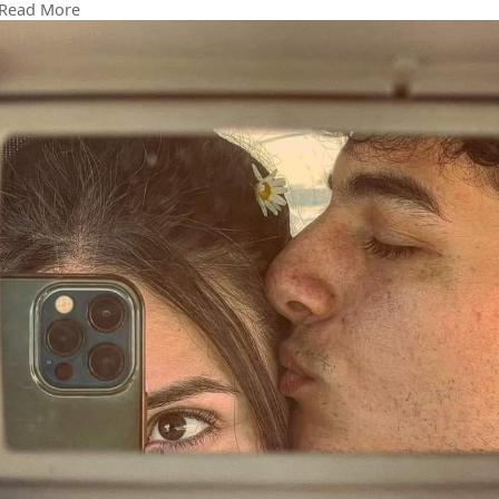
Read More
အချစ်ရေးရော စီးပွါးရေးရော လူမှုရေးတွေရော အကုန်ပဲ …..
ကိုယ်နဲ့ထိုက်တဲ့ ပိုက်ဆံက ကိုယ့်ဆီဝင်တယ်
ကိုယ်နဲ့ပဌာန်းဆက်ပါတဲ့လူနဲ့ ဖူးစာဆုံတယ်
ကိုယ်နဲ့တွဲလို့ရတဲ့ မိတ်ဆွေစစ်နဲ့ ဆုံခွင့်ရတယ်
ဒါတွေက လုပ်ယူလို့မရ ဖန်တီးလို့လဲမရဘူး
အတင်းလုပ်ယူလဲ လုပ်ယူထားတာကြီးမို့ အံဝင်ခွင်ကျ ဖြစ်နေမှာ
မဟုတ်ဘူး ၊ ပြီးရင်လဲ ဝေးသွားကြမှာပဲ၊
ဒါကြောင့် စိတ်ကိုလျော့ပြီး နေလိုက်ရင် တချို့ကိစ္စတွေက သူ့အလိုလို
ပြေလည်သွားမှာတွေရှိတယ်…….
အချိန်တခုတော့ ပေးရမှာပေါ့ ….
#crd_to_owner_with_respect