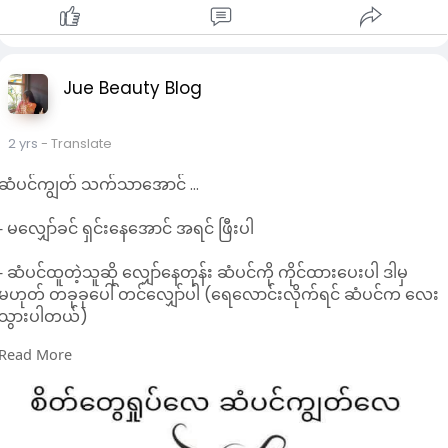
Jue Beauty Blog
2 yrs
- Translate
ဆံပင်ကျွတ် သက်သာအောင် …
⁃ မလျှော်ခင် ရှင်းနေအောင် အရင် ဖြီးပါ
⁃ ဆံပင်ထူတဲ့သူဆို လျှော်နေတုန်း ဆံပင်ကို ကိုင်ထားပေးပါ ဒါမှ
မဟုတ် တခုခုပေါ် တင်လျှော်ပါ (ရေလောင်းလိုက်ရင် ဆံပင်က လေး
သွားပါတယ်)
Read More
⁃ မလျှော်ခင် ဆီတမျိုးမျိုးနဲ့ ဦးရေပြားကို ၁၅ မိနစ်ခန့် လိမ်းပြီး
ပေါင်းထားတာမျိုး အကျင့်လုပ်ပါ
⁃ လျှော်တဲ့ရက် အတိအကျ သတ်မှတ်ထားပြီး တကယ်လျှော်ပါ