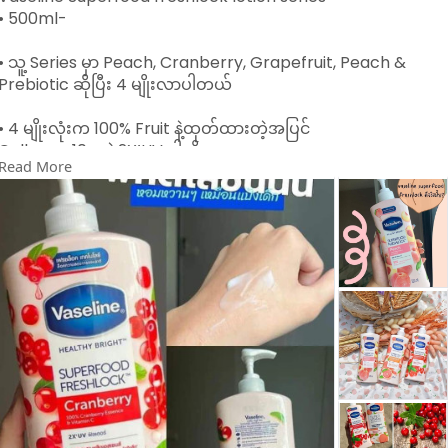
• 500ml-
#lotion
• သူ့ Series မှာ Peach, Cranberry, Grapefruit, Peach &
Prebiotic ဆိုပြီး 4 မျိုးလာပါတယ်
• 4 မျိုးလုံးက 100% Fruit နဲ့ထုတ်ထားတဲ့အပြင်
Collagen 10ဆနဲ့ 2X’UV ပါလို့
Read More
ခရမ်းလွန်ရောင်ခြည်ကိုကာကွယ်ပြီး
အသားရေကို စိုပြေကြည်လင်တောက်ပစေပါတယ်
• Essence Type ဖြစ်လို့ စေးကပ်ကပ်မဖြစ်စေပဲ
လိမ်းလိုက်တာနဲ့ အသားထဲကို စိမ့်ဝင်မြန်ပြီး
Fresh ဖြစ်စေတယ်
• Moisturizing & Whitening Effect ရစေတယ်
✓ Peach - 100% Peach Essence &
Vitamin E
✓ Grapefruit - 100% Grapefruit Essence &
Vitamin A