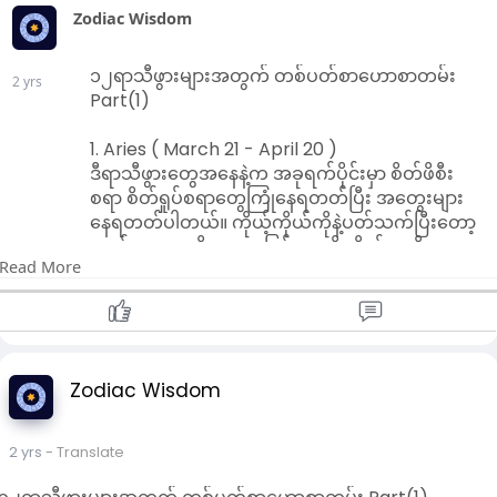
Zodiac Wisdom
၁၂ရာသီဖွားများအတွက် တစ်ပတ်စာဟောစာတမ်း
2 yrs
Part(1)
1. Aries ( March 21 - April 20 )
ဒီရာသီဖွားတွေအနေနဲ့က အခုရက်ပိုင်းမှာ စိတ်ဖိစီး
စရာ စိတ်ရှုပ်စရာတွေကြုံနေရတတ်ပြီး အတွေးများ
နေရတတ်ပါတယ်။ ကိုယ့်ကိုယ်ကိုနဲ့ပတ်သက်ပြီးတော့
လည်း အားမလိုအားမရဖြစ်တာမျိုး စိတ်အလိုမကျ
Read More
တာမျိုးလေးတွေတွေ့ရတတ်ပါတယ်။ စီးပွားရေး
အနေနဲ့ အနည်းငယ်ကြပ်တည်းနေတာမျိုး ရစရာရှိတာ
လေးတွေက နှောင့်နှေးနေတာမျိုး လုပ်ရင်လုပ်
သလောက်မရတာမျိုးအခက်အခဲလေးတွေကြုံရတတ်
ပေမယ့် ဖြေးဖြေးချင်းနဲ့မှပြေလည်လာနိုင်တာလေးကို
Zodiac Wisdom
တွေ့ရပါတယ်။ ပညာရေးမှာ လမ်းပျောက်နေတာတွေ
ခက်ခဲနေတာတွေရှိတတ်ပေမယ့် တကယ်စိတ်နှစ်ပြီး
ကြိုးစားရင် ပိုပြီးပြေလည်လာပါလိမ့်မယ်။
2 yrs
- Translate
ကျန်းမာရေးအတွက် မတော်တဆထိခိုက်မိတာမျိုး
ခြေလက်နာကျင်ရတာမျိုးသတိထားရပါမယ်။