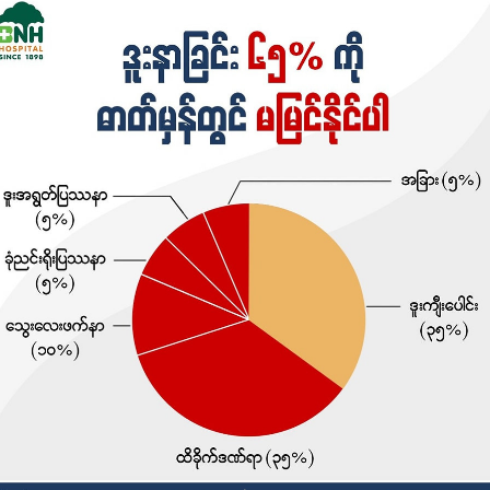
#vaselineglutahyaserumlotion
ဆွေးနွေးပြီး စနစ်တကျ စစ်ဆေးမှုများပြုလုပ်ဖို့ လိုအပ်ပါတယ် ...
#fashion_corner_by_ym
👉 ဘာကြောင့်လဲဆိုတော့ ၆၅% သော ဒူးနာခြင်းအကြောင်းရင်းများ
#lotion
ကို ရိုးရိုးဓါတ်မှန်မှာ မမြင်နိုင်တာကြောင့် ပါ 👈
👨🏻‍⚕️ ဒူးဓါတ်မှန် တစ်ခုတည်းဖြင့် အဖြေမပေါ်နိုင်သော အခြေအနေ
များ မှာ
- ဒူးကို အာထရာဆောင်းရိုက်ခြင်း
- ဒူး သံလိုက်ဓါတ်မှန် (MRI) ရိုက်ခြင်းတို့ ပြုလုပ်ရနိုင်ပါတယ်
✅️ ကုသမှုတွေဟာလည်း.ဖြစ်တဲ့နေရာအကြောင်းရင်းပေါ် မူတည်ပြီး
တော့ ကွဲပြားတာမို့
ဖြစ်စေတဲ့အကြောင်းရင်းခံ ကို သေချာသိဖို့ အရေးကြီးပါတယ် ဒါမှ
သာ မှန်ကန်တဲ့ ကုသမှုကို ရရှိနိုင်မှာ ဖြစ်ပါတယ် ✨️
ဒါကြောင့် ဒူးနာဝေဒနာကို ခံစားရပြီဆိုရင်
သင့်တော်တဲ့ ကုသမှုခံယူနိုင်ရန်အတွက် သက်ဆိုင်ရာ အထူးကု
ဆရာဝန်နဲ့ သေချာပြသပြီး စနစ်တကျ စစ်ဆေးမှုများ ပြုလုပ်ရန်
လိုအပ်နိုင်ပါတယ် ✔️✔️✔️
{ “ဒူးခွဲစိတ်မှု” တွင် ထိုင်းနိုင်ငံ နံပါတ် '၁' 𝐁𝐍𝐇 ဆေးရုံကြီးတွင် ကုသ
မှုခံယူလိုပါက
အောက်ဖော်ပြပါဖုန်းနံပါတ်များကို ဆက်သွယ်စုံစမ်းနိုင်ပါတယ်။ }
'' 𝐁𝐍𝐇ဆေးရုံမြန်မာပြည်ကိုယ်စားလှယ်ရုံး '
{ ဆေးရုံတိုက်ရိုက်ရုံး }
ရန်ကုန်ရုံး - အမှတ် ၂၁၀ ၊ ခ-၇ လမ်း၊ မြို့သစ်၊အင်းစိန်မြို့နယ်၊ ရန်