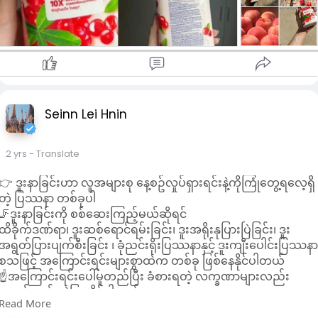
✓ Cranberry - 100% Cranberry Essence &
Vitamin C
✓ Peach & Prebiotic - 100% Peach Essence &
Vitamin E, Vitamin B3 & C
• Vitamin E
ခြောက်သွေ့ပျက်စီးနေသော အသားရေကို ပြန်လည်ကောင်းမွန်စေ
Seinn Lei Hnin
တယ်
• Vitamin A
အသားရေကို နုပျိုကျန်းမာစေတယ်
2 yrs
- Translate
• Vitamin C
အသားရောင်မညီတာ အမဲစက်ဖြစ်တာကို
👉 ဒူးနာခြင်းဟာ လူအများစု နေ့စဥ်လှုပ်ရှားရင်းနဲ့ကိုကြုံတွေ့ရလေ့ရှိ
သက်သာပျောက်ကင်းစေတယ်
တဲ့ ပြဿနာ တစ်ခုပါ
🦵ဒူးနာခြင်းကို စစ်ဆေးကြည့်မယ်ဆိုရင်
၃မျိုးလုံးက အသီးနံ့သင်းသင်းလေးတွေနော်
ထိခိုက်ဒဏ်ရာ၊ ဒူးဆစ်ရောင်ရမ်းခြင်း၊ ဒူးအရိုးနုပြားပြဲခြင်း၊ ဒူး
#crd
အရွတ်ပြားပျက်စီးခြင်း ၊ ခုံညင်းရိုးပြဿနာနှင့် ဒူးကျီးပေါင်းပြဿန
စသဖြင့် အကြောင်းရင်းများစွာထဲက တစ်ခု ဖြစ်နေနိုင်ပါတယ်
#vaseline_superfood_freshlock_lotion_series
☝️အကြောင်းရင်းပေါ်မူတည်ပြီး ခံစားရတဲ့ လက္ခဏာများလည်း
#vaselinelotion
အနည်းငယ် ကွဲပြားနိုင်ပါတယ်
#vaseline
Read More
⚠️ ဒူးနာခြင်းရဲ့ အကြောင်းရင်းကို သေချာသိရဖို့ဆို ဆရာဝန်နဲ့ ပြသ