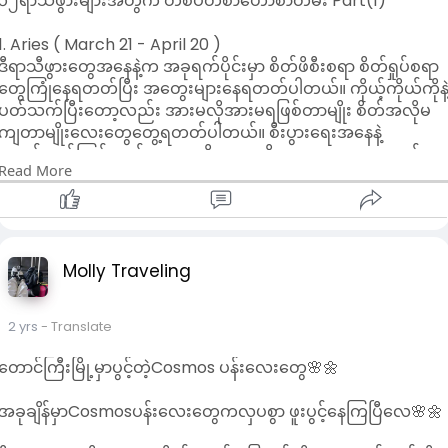
၁၂ရာသီဖွားများအတွက် တစ်ပတ်စာဟောစာတမ်း Part(1)
နှလုံးသားရေးရာမှာတော့ လက်တလော ကံခေနေ
တတ်ပါတယ်။
1. Aries ( March 21 - April 20 )
ဒီရာသီဖွားတွေအနေနဲ့က အခုရက်ပိုင်းမှာ စိတ်ဖိစီးစရာ စိတ်ရှုပ်စရာ
2.Taurus ( April 21 - May 20 )
တွေကြုံနေရတတ်ပြီး အတွေးများနေရတတ်ပါတယ်။ ကိုယ့်ကိုယ်ကိုနဲ
ဒီရာသီဖွားတွေအနေနဲ့ အခုလက်တလောမှာ စိတ်မြန်
ပတ်သက်ပြီးတော့လည်း အားမလိုအားမရဖြစ်တာမျိုး စိတ်အလိုမ
လက်မြန်လုပ်နေတတ်တာများပါလိမ့်မယ်။ တစ်ခုခု
ကျတာမျိုးလေးတွေတွေ့ရတတ်ပါတယ်။ စီးပွားရေးအနေနဲ့
အတွက် ကြိုစားရတဲ့အခါမျိုးမှာလည်း အရှိန်အဟုန်နဲ့
အနည်းငယ်ကြပ်တည်းနေတာမျိုး ရစရာရှိတာလေးတွေက နှောင့်နှေး
ကြိုးစားကြတဲ့သဘောကိုတွေ့ရပါတယ်။ စီးပွါးရေး
Read More
နေတာမျိုး လုပ်ရင်လုပ်သလောက်မရတာမျိုးအခက်အခဲလေးတွေ
အနေနဲ့ ရွေးချယ်စရာတွေ ဆုံးဖြတ်ချက်ချရမှာမျိုး
ကြုံရတတ်ပေမယ့် ဖြေးဖြေးချင်းနဲ့မှပြေလည်လာနိုင်တာလေးကိုတွေ
တွေကြုံရနိုင်ပြီး အလုပ်နဲ့ပတ်သက်ပြီး တွေဝေနေ
ရပါတယ်။ ပညာရေးမှာ လမ်းပျောက်နေတာတွေခက်ခဲနေတာတွေရှိ
တတ်ပါတယ်။ ပညာရေးကတော့ အသင့်အတင့်
တတ်ပေမယ့် တကယ်စိတ်နှစ်ပြီးကြိုးစားရင် ပိုပြီးပြေလည်လာပါလိ
ကောင်းမွန်ပြီး လမ်းပြကောင်းတွေ့ရပါလိမ့်မယ်။
မ့်မယ်။ ကျန်းမာရေးအတွက် မတော်တဆထိခိုက်မိတာမျိုး ခြေလက်
Molly Traveling
ကျန်းမာရေးက ခန္ဓာကိုယ်အောက်ပိုင်းကိုပိုပြီး
နာကျင်ရတာမျိုးသတိထားရပါမယ်။ နှလုံးသားရေးရာမှာတော့ လက်
သတိပြုစေချင်ပါတယ်။ နှလုံးသားရေးရာကတော့ အ
တလော ကံခေနေတတ်ပါတယ်။
သင့်အတင့်ဖြစ်ပြီး မျှော်လင့်ချက်တော့ အများကြီးမ
2 yrs
- Translate
ထားဖို့ အကြံပေးချင်ပါတယ်။
2.Taurus ( April 21 - May 20 )
တောင်ကြီးမြို့မှာပွင့်တဲ့Cosmos ပန်းလေးတွေ🌸🌼
ဒီရာသီဖွားတွေအနေနဲ့ အခုလက်တလောမှာ စိတ်မြန်လက်မြန်လုပ်နေ
3.Gemini ( May 21 - June 20 )
တတ်တာများပါလိမ့်မယ်။ တစ်ခုခုအတွက် ကြိုစားရတဲ့အခါမျိုးမှာ
အခုချိန်မှာCosmosပန်းလေးတွေကလှပစွာ ဖူးပွင့်နေကြပြီလေ🌸🌼
ဒီရာသီဖွားတွေအနေနဲ့ ယခုရက်ပိုင်းမှာစိတ်ထဲမွန်း
လည်း အရှိန်အဟုန်နဲ့ ကြိုးစားကြတဲ့သဘောကိုတွေ့ရပါတယ်။ စီးပွါး
ကြပ်နေကြပြီး လုပ်မိလုပ်ရာလုပ်နေတဲ့သူအနည်းငယ်
ရေးအနေနဲ့ ရွေးချယ်စရာတွေ ဆုံးဖြတ်ချက်ချရမှာမျိုးတွေကြုံရနိုင်