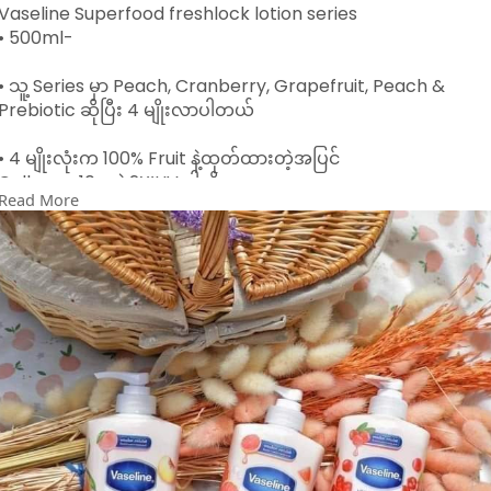
Vaseline Superfood freshlock lotion series
• 500ml-
• သူ့ Series မှာ Peach, Cranberry, Grapefruit, Peach &
Prebiotic ဆိုပြီး 4 မျိုးလာပါတယ်
• 4 မျိုးလုံးက 100% Fruit နဲ့ထုတ်ထားတဲ့အပြင်
Collagen 10ဆနဲ့ 2X’UV ပါလို့
Read More
ခရမ်းလွန်ရောင်ခြည်ကိုကာကွယ်ပြီး
အသားရေကို စိုပြေကြည်လင်တောက်ပစေပါတယ်
• Essence Type ဖြစ်လို့ စေးကပ်ကပ်မဖြစ်စေပဲ
လိမ်းလိုက်တာနဲ့ အသားထဲကို စိမ့်ဝင်မြန်ပြီး
Fresh ဖြစ်စေတယ်
• Moisturizing & Whitening Effect ရစေတယ်
✓ Peach - 100% Peach Essence &
Vitamin E
✓ Grapefruit - 100% Grapefruit Essence &