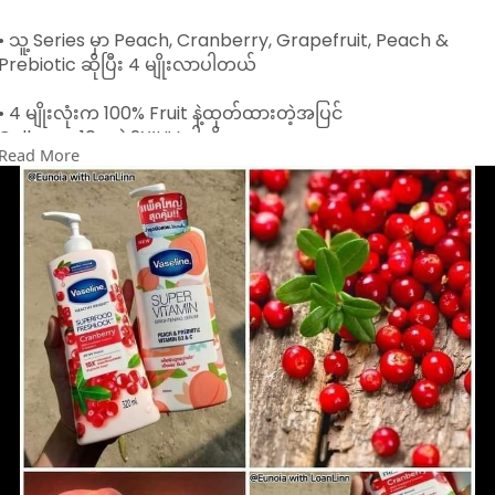
#vaselineglutahyaserumlotion
• သူ့ Series မှာ Peach, Cranberry, Grapefruit, Peach &
#fashion_corner_by_ym
Prebiotic ဆိုပြီး 4 မျိုးလာပါတယ်
#lotion
• 4 မျိုးလုံးက 100% Fruit နဲ့ထုတ်ထားတဲ့အပြင်
Collagen 10ဆနဲ့ 2X’UV ပါလို့
Read More
ခရမ်းလွန်ရောင်ခြည်ကိုကာကွယ်ပြီး
အသားရေကို စိုပြေကြည်လင်တောက်ပစေပါတယ်
• Essence Type ဖြစ်လို့ စေးကပ်ကပ်မဖြစ်စေပဲ
လိမ်းလိုက်တာနဲ့ အသားထဲကို စိမ့်ဝင်မြန်ပြီး
Fresh ဖြစ်စေတယ်
• Moisturizing & Whitening Effect ရစေတယ်
✓ Peach - 100% Peach Essence &
Vitamin E
✓ Grapefruit - 100% Grapefruit Essence &
Vitamin A
✓ Cranberry - 100% Cranberry Essence &