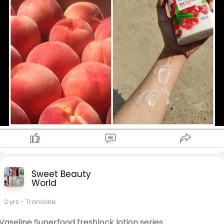
Vitamin C
✓ Peach & Prebiotic - 100% Peach Essence &
Vitamin E, Vitamin B3 & C
• Vitamin E
ခြောက်သွေ့ပျက်စီးနေသော အသားရေကို ပြန်လည်ကောင်းမွန်စေ
တယ်
• Vitamin A
အသားရေကို နုပျိုကျန်းမာစေတယ်
• Vitamin C
အသားရောင်မညီတာ အမဲစက်ဖြစ်တာကို
သက်သာပျောက်ကင်းစေတယ်
၃မျိုးလုံးက အသီးနံ့သင်းသင်းလေးတွေနော်
#crd
Sweet Beauty
#vaseline_superfood_freshlock_lotion_series
World
#vaselinelotion
#vaseline
2 yrs
- Translate
#vaselineglutahyaserumlotion
Vaseline Superfood freshlock lotion series
#fashion_corner_by_ym