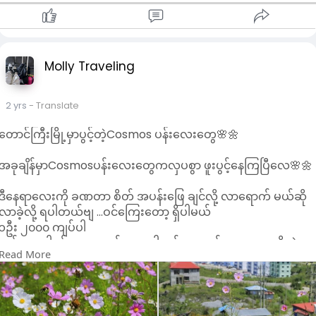
#tarotqueen
Molly Traveling
2 yrs
- Translate
တောင်ကြီးမြို့မှာပွင့်တဲ့Cosmos ပန်းလေးတွေ🌸🌼
အခုချိန်မှာCosmosပန်းလေးတွေကလှပစွာ ဖူးပွင့်နေကြပြီလေ🌸🌼
ဒီနေရာလေးကို ခဏတာ စိတ် အပန်းဖြေ ချင်လို့ လာရောက် မယ်ဆို
လာခဲ့လို့ ရပါတယ်ဗျ ...ဝင်ကြေးတော့ ရှိပါမယ်
၁ဦး ၂၀၀၀ ကျပ်ပါ
ကင်မရာ ပါရင် ၅၀၀၀ ထပ်ပေးရပါမယ် ...ရောက်ဖူးသူ တွေ သိတဲ့
Read More
နေရာလေးပါ
👉 လမ်းညွှန် ..စောစီ သံလမ်း ဂိတ်မှ ကား ၊ဆိုင်ကယ် တက်လို့ရပါ
တယ်