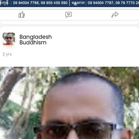
ကုန်မြို့။
𝐏𝐡 : 𝟎𝟗-𝟗𝟒𝟎𝟎𝟒-𝟕𝟕𝟖𝟖, 𝟎𝟗-𝟗𝟓𝟓-𝟒𝟓𝟎-𝟓𝟗𝟎
မန္တလေးရုံး - အမှတ် (၆၈၁) ၊ ၇၅လမ်း ၊၃၄ 𝐱 ၃၅ ကြား ၊ ချမ်းအေး
သာစံမြို့နယ် ၊ မန္တလေးမြို့။
𝐏𝐡 - 𝟎𝟗-𝟗𝟒𝟎𝟎𝟒-𝟕𝟕𝟖𝟕, 𝟎𝟗-𝟕𝟗-𝟕𝟕𝟕𝟎-𝟐𝟖𝟏
Bangladesh
#???ဆေးရုံကြီး
Buddhism
< အကြောင်းအရာတွေ စဥ်ဆက်မပြတ် သိရှိနိုင်ဖို့ .....
𝐁𝐍𝐇 ဆေးရုံကြီး၏ 𝐓𝐞𝐥𝐞𝐠𝐫𝐚𝐦 𝐋𝐢𝐧𝐤
2 yrs
https://t.me/BNH_Hospital_Myanmar_Referral
𝐁𝐍𝐇 ဆေးရုံကြီး၏ 𝐕𝐢𝐛𝐞𝐫 𝐜𝐡𝐚𝐧𝐧𝐞𝐥
https://invite.viber.com/...
>
Crd - BNH