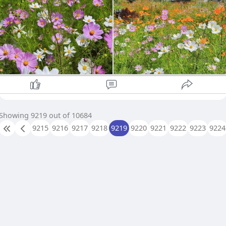
ရွှေမောင်းတောင် ဘုန်းကြီးကျောင်း ဝန်းဖြတ် ဆင်းလာရင် ပန်းခင်း
လှလှ တွေ့ပါပြီ ဆိုင်ကယ်🛵🏍️ သီးသန့် တောင်ကြီး ဘူတာ ရှေ့က
တက်ရင် ရပါတယ်ဗျ
Showing 9219 out of 10684
9215
9216
9217
9218
9219
9220
9221
9222
9223
9224