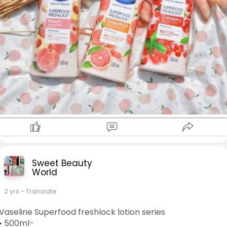
Vitamin A
✓ Cranberry - 100% Cranberry Essence &
Vitamin C
✓ Peach & Prebiotic - 100% Peach Essence &
Vitamin E, Vitamin B3 & C
• Vitamin E
ခြောက်သွေ့ပျက်စီးနေသော အသားရေကို ပြန်လည်ကောင်းမွန်စေ
တယ်
• Vitamin A
အသားရေကို နုပျိုကျန်းမာစေတယ်
• Vitamin C
အသားရောင်မညီတာ အမဲစက်ဖြစ်တာကို
သက်သာပျောက်ကင်းစေတယ်
Sweet Beauty
၃မျိုးလုံးက အသီးနံ့သင်းသင်းလေးတွေနော်
World
#crd
2 yrs
- Translate
#vaseline_superfood_freshlock_lotion_series
Vaseline Superfood freshlock lotion series
#vaselinelotion
• 500ml-
#vaseline