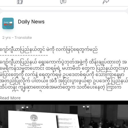
လောင်လောင် မပြောဖို့လည်း လမ်းညွှန်အကြုံပြု ထားပါတယ်။
ပြီးတဲ့ချိန် ခေါင်းပေါ် ပေါင်းထားပေးပါရှင်။
🌸အားလုံးပဲ ကျန်းမာလှပတဲ့ ဆံသားလေးကို ပိုင်ဆိုင်ကြပါစေနော်🌸
Daily News
2 yrs
- Translate
ဂျော်ဂျီယာပြည်နယ်တွင် မဲကို လက်ဖြင့်ရေတွက်မည်
-------------------
ဂျော်ဂျီယာပြည်နယ် ရွေးကောက်ပွဲဘုတ်အဖွဲ့ကို ထိန်းချုပ်ထားတဲ့ အ
မေရိကန်သမ္မတဟောင်း ထရမ့်ရဲ့ မဟာမိတ် တွေက ပြည်နယ်တွင်းမှ
မဲပြားတွေကို လက်နဲ့ ရေတွက်ရမဲ့ ဥပဒေတစ်ရပ်ကို သောကြာနေ့မှာ
အတည်ပြုလိုက် ပါတယ်။ အဲဒီ အငြင်းပွားဖွယ်ရာ ဥပဒေကို ပြည်နယ
ထိပ်တန်း ကွန်ဆာဗေးတစ်အမတ်တွေက သတိပေးနေတဲ့ ကြားက
အတည်ပြုလိုက်တာပါ။
Read More
အဲဒီဥပဒေအရ ပြည်နယ်တွင်း ခရိုင်မဲရုံတွေမှာ ရွေးကောက်ပွဲနေ့မှာ
လာထည့်တဲ့ မဲတွေနဲ့ မဲပေးစက်ကနေ တစ်ဆင့် ထည့်တဲ့ မဲတွေရဲ့
အရေအတွက် တူညီမှုရှိမရှိ တိုက်ဆိုင်စစ်ဆေးဖို့အတွက် မဲရုံ မှာ ထည့
တဲ့မဲတွေကို လက်နဲ့ ရေတွက်ရမှာ ဖြစ်ပါတယ်။ ရွေးကောက်ပွဲ