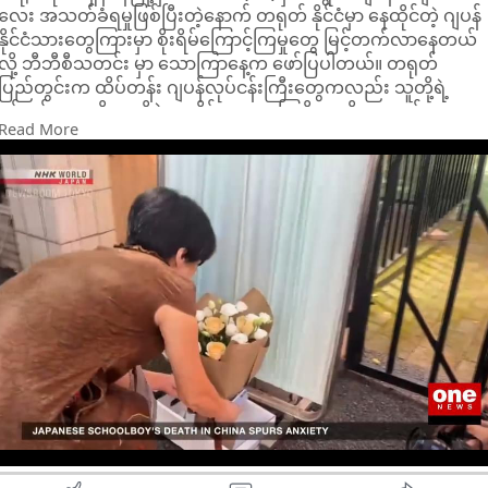
လေး အသတ်ခံရမှုဖြစ်ပြီးတဲ့နောက် တရုတ် နိုင်ငံမှာ နေထိုင်တဲ့ ဂျပန်
စေတဲ့အပြင် သွေးလည်ပတ်မှုကောင်းစေလို့ ဆံသားကျွတ်တာကို
နိုင်ငံသားတွေကြားမှာ စိုးရိမ်ကြောင့်ကြမှုတွေ မြင့်တက်လာနေတယ်
တော်တော်သက်သာစေပါတယ်။
လို့ ဘီဘီစီသတင်း မှာ သောကြာနေ့က ဖော်ပြပါတယ်။ တရုတ်
ပြည်တွင်းက ထိပ်တန်း ဂျပန်လုပ်ငန်းကြီးတွေကလည်း သူတို့ရဲ့
❤ငှက်ပျောသီး ပျားရည် Mask❤
ဝန်ထမ်းတွေကို သတိနဲ့ နေထိုင်သွားလာကြဖို့ သတိပေးချက်တွေ
Read More
ထုတ်ပြန်ထားပါတယ်။
Potassium ဓာတ်အရမ်းကြွယ်ဝတဲ့ ငှက်ပျောသီးက ဆံပင်မကျွတ်
အောင် ဆံသားမကွဲအောင် ကာကွယ်ပေးနိုင်တဲ့ အစွမ်းထက် သဘာဝ
တိုရှီဘာနဲ့ တိုယိုတာ ကုမ္ပဏီတို့က သူတို့ရဲ့ ဝန်ထမ်းတွေကို ဖြစ်
အသီးနှံလေးပါ။ ချေထားတဲ့ ငှက်ပျောသီးမှည့်တစ်လုံးနဲ့ ပျားရည်
ပေါ်လာနိုင်ဖွယ်ရှိတဲ့ ဘယ်လို အကြမ်းဖက်မှု မျိုးကိုမဆို သတိထား
တစ်ဇွန်းပဲ လိုအပ်ပါတယ်။
နေထိုင်ကြဖို့ ညွှန်ကြားထားပါတယ်။ ပန်နာဆိုနစ်ကလည်း သူတို့ရဲ့
အလုပ်သမားတွေကို အခမဲ့ အိမ်ပြန် လေကြောင်းခရီးစဉ်တွေ စီစဉ်
❤ဆန်ဆေးရည်❤
ပေးနေပါတယ်။ ဂျပန်ဝန်ကြီးချုပ် ဖူမီယို ကီရှီဒါကလည်း အဲဒီတိုက်
ခိုက်မှုကို အလွန်အမင်း စက်ဆုပ်စရာကောင်းတဲ့ တိုက်ခိုက်မှုလို့ ခေါ်
ဆန်ဆေးရည်က ဆံပင်ရှည်မြန်စေတာမို့ ခေါင်းလျှော်ပြီး နောက်ဆုံး
ဆိုလိုက်ပြီး ပေကျင်းအနေနဲ့ ဖြစ်နိုင်သမျှ မြန်မြန် ဖြေရှင်းချက်ပေးဖို့
အဆင့်မှာ ဆန်ဆေးရည်ကို လောင်းချပေးပါနော်။
တောင်းဆိုထားပါတယ်။
နောက်ဆုံးအနေနဲ့ အကြံပေးချင်တာကတော့ အပေါ်က Hairmask
တရုတ်နိုင်ငံထဲက ဂျပန်ကျောင်းတချို့က ကျောင်းသားမိဘတွေကို
တွေကို ခေါင်းမလျှော်ခင် နာရီဝက်အကြိုလောက် ကြိုလိမ်းပြီးနှပ်
ဆက်သွယ်ပြီး အမြင့်ဆုံး သတိပေးထားပါ တယ်။ ကွမ်ကျိုးဂျပန်
ထားပါ။ ဆိုင်မှာ ရေနွေးငွေ့နဲ့ ပေါင်းတင်တဲ့ Effect မျိုးရချင်ရင်
ကျောင်းကလည်း ကျောင်းရဲ့ လှုပ်ရှားမှုတချို့ကို ဖျက်သိမ်းလိုက်ပြီး
သဘက်ကို ရေနွေးဆူဆူထဲစိမ်ပြီး ညှစ်ထားတာ (သို့) microwave
အများပြည်သူဆိုင်ရာ နေရာတွေမှာ ဂျပန်စကားကို ကျယ်ကျယ်
ထဲထည့်ပြီး အပူပေးထားတဲ့ သဘက်နဲ့ Hairmask or oil တွေလိမ်း