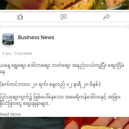
Business News
2 yrs
- Translate
ယနေ့ ရွှေစျေး ဒေါ်လာစျေး ဘတ်စျေး အနည်းငယ်ကျပြီး စျေးငြိမ်
နေ
(စက်တင်ဘာလ ၂၁ ရက်၊ နေ့လည် ၁၂ နာရီ ၂၀ မိနစ်)
ပြင်ပစျေးကွက်၌ ဖြစ်ပေါ်နေသော အမေရိကန်ဒေါ်လာနှင့် အခြား
နိုင်ငံခြားငွေ စျေးနှုန်းများ..
Read More
အမေရိကန်ဒေါ်လာ 5000 – 5100
စင်ကာပူဒေါ်လာ 3720 – 3870
ဥရောပယူရို 5350 – 5520