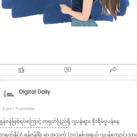
❤ ကွကျဥ Hair Mask ❤
ကြက်ဥအနှစ် ၂ လုံး + ပျားရည် စားပွဲတင်ဇွန်း ၁ ဇွန်း+ သံလွင်ဆီ or
ကြက်ဆူဆီ ၁ဇွန်း
ဦးရေပြားထဲထိရောက်အောင် သေချာနှိပ်ပြီး ဆံသားအရင်းကနေ
အဖျားထိရောက်အောင် သေချာလိမ်းပေးပါ။
❤ Oil Power Mask❤
ကြက်ဆူဆီ၊ နေကြာဆီ၊ သံလွင်ဆီ၊ အုန်းဆီတို့ကို ဆတူရောမွှေပြီး
ဆံပင်အရင်းကနေ အဖျားထိရောက်အောင်သေချာလိမ်းပေးပါ။
တခြားဆီတွေထက် ကြက်ဆူဆီက ဆံသားရှည်အောင် ပိုမိုကူညီပေး
နိုင်ပါတယ်ရှင်။ ဆံသားကောင်းခြင်း မကောင်းခြင်းက ဦးရေပြား
Digital Daily
သွေးလည်ပတ်မှုပေါ်လဲ မူတည်တာမို့ လက်ချောင်းထိပ်လေးတွေနဲ့
နှိပ်နယ်ပေးပါ။
2 yrs
- Translate
❤ဆားနဲ့ ခေါင်းလျှော်ကြမယ် ❤
ရှန်ဇန်ဖြစ်ရပ်ကြောင့် တရုတ်ပြည်ရှိ ဂျပန်များ စိုးရိမ်ပူပန်နေ
-------------------------
ပုံမှန်လျှော်နေကြ ခေါင်းလျှော်ရည်ထဲကို အိမ်သုံးဆား (သို့) ဟိမဝန္တာ
တရုတ်နိုင်ငံ ရှန်ဇန်မြို့မှာ အသက် (၁၀)နှစ်အရွယ် ဂျပန်ကျောင်းသာ
ပန်းရောင်ဆားကို အနေတော်ထည့်ပြီး လျှော်တာပါ။ ဆားဟာ အပူကျ