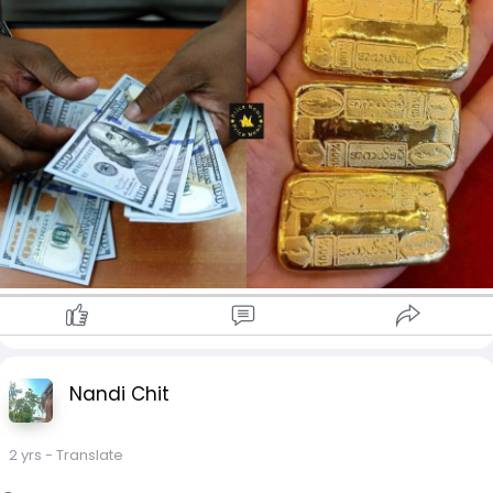
ဂျပန်ယန်း 33.28 – 34.29
တောင်ကိုရီးယားဝမ် 3.65 – 3.76
အိန္ဒိယရူပီး 56.21 – 57.90
မလေးရှားရင်းဂစ် 1130 – 1180
တရုတ်ယွမ် 680 – 700
ထိုင်းဘတ် 146.00 – 150.39
ပြင်ပ ရွှေဈေးကွက်မှာတော့..
၁၆ ပဲရည် မီးလင်း
ရောင်းစျေး 6,820,000
ဝယ်စျေး 6,770,000
၁၅ ပဲရည်
ရောင်းစျေး 6,410,000
ဝယ်စျေး 6,360,000
Nandi Chit
ရွှေကုန်သည်အသင်း (ရန်ကုန်) သတ်မှတ်စျေးကတော့..
2 yrs
- Translate
၁၆ ပဲရည် မီးလင်း - 5,216,000