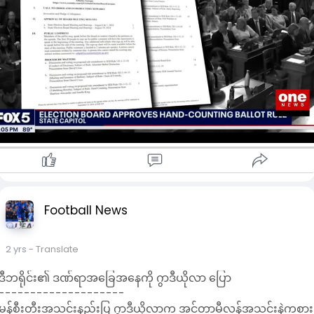
ဘုတ်အဖွဲ့က ထောက်ခံမဲ ၃ ၊ ကန့်ကွက်မဲ ၂ မဲနဲ့ ဥပဒေကို အတည်ပြု
ခဲ့တာပါ။ ဒီနည်းလမ်းက သမ္မတရွေးကောက်ပွဲအတွက် အရေးကြီးတဲ့
ပြည်နယ်မှာ မဲရလဒ် ထွက်ချိန်ကို ကြန့်ကြာစေလိမ့်မယ်လို့ ဘုတ်အဖွဲ့
ဝင်တချို့က ကန့်ကွက်ထားကြပါတယ်။
ဂျော်ဂျီယာ ပြည်နယ် ရှေ့နေချုပ် ခရစ္စ ကားရ် က ပြည်နယ် ဥပဒေမှာ
မဲတွေကို တရားဝင်ရေတွက်မှု မလုပ်ခင် ဒေသန္တရ မဲရုံ ဝန်ထမ်းတွေကိ
လက်နဲ့ မဲရေတွက်ခွင့် မပေးထားတဲ့အတွက် ဘုတ်အဖွဲ့ကနေ
အတည်ပြုလိုက်တဲ့ လုပ်ထုံး လုပ်နည်းဟာ ဥပဒေနဲ့ မညီညွတ်ဘူးလို့
သတိပေးထားပါတယ်။ ဒါ့အပြင် အခုလို မဲပေးမှုစည်းမျဉ်းတွေကို
အပြောင်းအလဲလုပ်ဖို့က ရွေးကောက်ပွဲကာလနဲ့ အလွန်နီးကပ်လွန်းနေ
တယ်လို့လည်း ထောက်ပြဝေဖန်ထား ပါတယ်။
ဂျော်ဂျီယာပြည်နယ်ရွေးကောက်ပွဲတာဝန်ရှိသူတွေနဲ့ ကျွမ်းကျင်သူ
Football News
တွေက လက်နဲ့ မဲရေတွက်ခြင်း စည်းမျဉ်းသစ် က ရင်းမြစ်
အလုံအလောက်မရှိတဲ့ ခရိုင်အဆင့် ရွေးကောက်ပွဲဘုတ်အဖွဲ့တွေ
2 yrs
- Translate
အတွက် နောက်ထပ် ကြီးလေးတဲ့ ဝန်ထုပ်တစ်ခု ဖြစ်လာစေနိုင်တယ်
လို့ သတိပေးထားပါတယ်။ အဲဒီရဲ့ အကျိုးဆက်အဖြစ် မဲရလဒ် ထုတ်
ဒီဘရိုင်း၏ ဒဏ်ရာအခြေအနေကို ဂွာဒီယိုလာ ပြော
ပြန်မှု နှောင့်နှေးကာ အခြေအနေရှုပ်ထွေးမှုနဲ့ သတင်းတုတွေ ထွက်
--------------------
ပေါ်လာဖို့အတွက် အခွင့်ကောင်းတစ်ခု ဖြစ်လာနိုင် ကြောင်း သတိပေး
မန်စီးတီးအသင်းနည်းပြ ဂွာဒီယိုလာက အင်တာမီလန်အသင်းနဲ့ကစား