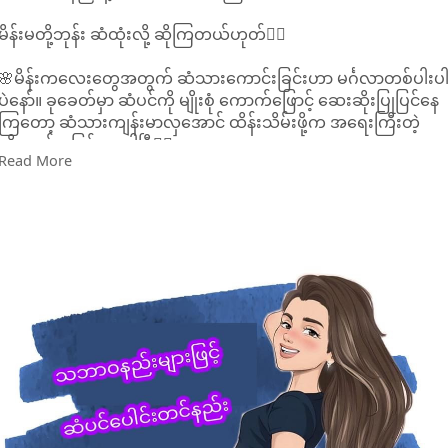
မိန်းမတို့ဘုန်း ဆံထုံးလို့ ဆိုကြတယ်ဟုတ်💁‍♀️
🌸မိန်းကလေးတွေအတွက် ဆံသားကောင်းခြင်းဟာ မင်္ဂလာတစ်ပါးပ
ပဲနော်။ ခုခေတ်မှာ ဆံပင်ကို မျိုးစုံ ကောက်ဖြောင့် ဆေးဆိုးပြုပြင်နေ
ကြတော့ ဆံသားကျန်းမာလှအောင် ထိန်းသိမ်းဖို့က အရေးကြီးတဲ့
ကိစ္စတစ်ခု ဖြစ်လာပါပြီ💁‍♀️
Read More
🌸ဒီတစ်ခေါက်မှာတော့ ဆံသားပါးတဲ့သူတွေ၊ မွေးရာပါ ဆံနွယ်ဖြစ်
ပြီး ဆံသားအားမရှိ ဝိတ်မရှိတဲ့သူတွေ၊ ဆံပင် ပြုပြင်တာတွေများပြီး
ဆံပင်ကျွတ်ပြီး ပါးနေတဲ့ သူတွေအတွက် ​ပြောပြ​ပေးမယ်💁‍♀️
🌸Spa တွေ Hair Saloon တွေကို အချိန်ပေးပြီး မသွားနိုင်သူတွေ
အတွက် အိမ်မှာပဲ တစ်နိုင်တစ်ပိုင်လွယ်လွယ်ကူကု ပေါင်းတင်လို့ရမဲ့
နည်းလမ်းလေးတွေကို ဝေမျှပေးလိုက်ပါတယ်နော်..💁‍♀️
🌸ဆံပင်ဆိုတာ amino acid တွေစုဝေးထားတာ မို့လို့ ဆံသားပါးတဲ့
သူတွေအတွက် Protein ဓာတ်အဓိက ဖြည့်ပေးမဲ့ ​ပေါင်းတင်နည်း​
တွေက ...💁‍♀️💁‍♀️