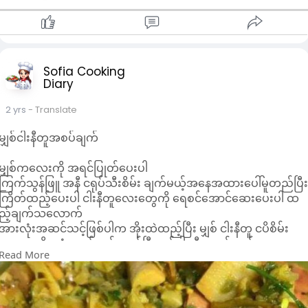
Sofia Cooking
Diary
2 yrs
- Translate
မျှစ်ငါးနီတူအစပ်ချက်
မျှစ်ကလေးကို အရင်ပြုတ်ပေးပါ
ကြက်သွန်ဖြူ အနီ ငရုပ်သီးစိမ်း ချက်မယ့်အနေအထားပေါ်မူတည်ပြီ
ကြိတ်ထည့်ပေးပါ ငါးနီတူလေးတွေကို ရေစင်အောင်ဆေးပေးပါ ထ
ည့်ချက်သလောက်
အားလုံးအဆင်သင့်ဖြစ်ပါက အိုးထဲထည့်ပြီး မျှစ် ငါးနီတူ ငပိစိမ်း
သား အချိုအငံ ဆနွင်းနှုန့် ထည့်ပြီးနယ်ပါ ဆီအနည်းငယ် ရေ
Read More
အနည်းငယ်ထည့်ပြီး လုံးချက်လိုက်ပါ ပွက်ပွက်ဆူပြီးမွှေးလာရင်
ပင်စိမ်းလေးအုပ်ချက်လိုက်ပါ အရသာလေးကရှယ်ပြီး ရနံ့မွှေးမွှေး
လေးနဲ့ ဆိုကျက်ပါပြီ
မျှစ် ငနီတူစပ်စပ်လေး သုံးဆောင်လို့ရပါပြီ😊😋