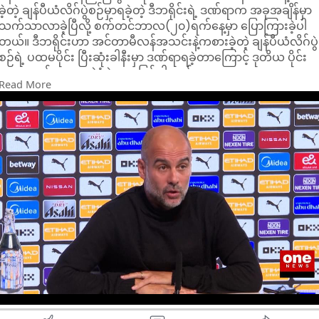
ထားကြပါတယ်။
ခဲ့တဲ့ ချန်ပီယံလိဂ်ပွဲစဉ်မှာရခဲ့တဲ့ ဒီဘရိုင်းရဲ့ ဒဏ်ရာက အခုအချိန်မှာ
သက်သာလာခဲ့ပြီလို့ စက်တင်ဘာလ(၂၀)ရက်နေ့မှာ ပြောကြားခဲ့ပါ
တယ်။ ဒီဘရိုင်းဟာ အင်တာမီလန်အသင်းနဲ့ကစားခဲ့တဲ့ ချန်ပီယံလိဂ်ပွဲ
စဉ်ရဲ့ ပထမပိုင်း ပြီးဆုံးခါနီးမှာ ဒဏ်ရာရခဲ့တာကြောင့် ဒုတိယ ပိုင်း
အစမှာတင် လူစားလဲခံခဲ့ရတာဖြစ်ပါတယ်။
Read More
အင်တာမီလန်အသင်းနဲ့ပွဲစဉ်မှာ ဒဏ်ရာရခဲ့ပေမယ့် အခုအချိန်မှာ ဒီ
ရိုင်းရဲ့ ဒဏ်ရာအခြေအနေက သက်သာလာ ခဲ့ပြီလို့ မန်စီးတီးနည်းပြ
ဂွာဒီယိုလာက ပြောကညးခဲ့တာပါ။ မန်စီးတီးအသင်းဟာ
စက်တင်ဘာလ(၂၂)ရက်မှာ အာဆင်နယ်အသင်းနဲ့ ကစားရဖို့ရှိနေပြီး
အဲဒီပွဲစဉ်မှာ ဒီဘရိုင်း ပါဝင်ဖွယ်ရှိ၊ မရှိကိုတော့ အသင်းရဲ့နောက်ဆုံး
လေ့ကျင့်ရေးအပေါ် မူတည်ကာ ဆုံးဖြတ်သွားရမှာဖြစ်တယ်လို့
လည်း နည်းပြဂွာဒီယိုလာက ဆက်လက်ပြော ကြားခဲ့ပါသေးတယ်။
အာဆင်နယ်အသင်းနဲ့ ကစားရမယ့် ပရီးမီးယားလိဂ် ပွဲစဉ်က ဇယား
ထိပ်ဆုံးကနှစ်သင်း ထိပ်တိုက်တွေ့ဆုံ နေကြ တာဖြစ်လို့ မန်စီးတီး
အသင်းရဲ့ ပရိသတ်တွေကလည်း ဒီဘရိုင်း ပါဝင်ဖွယ် ရှိ၊မရှိကို စောင့်
ကြည့်နေကြပါတယ်။