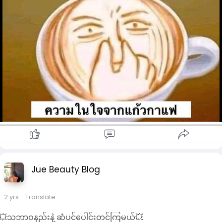
Jue Beauty Blog
2 yrs
- Translate
💥သဘာဝနည်းနဲ့ ဆံပင်ပေါင်းတင်ကြမယ်💥