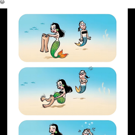
😂
၁၅ ပဲရည် - 4,890,000
ကမ္ဘာ့ရွှေဈေးနှုန်းမှာ တအောင်စ 2622 ဒေါ်လာ ဖြစ်သည်။
#ရွှေစျေး
#ဒေါ်လာစျေး
#ဘတ်စျေး