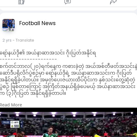
Football News
2 yrs
- Translate
ရော်နယ်ဒို၏ အယ်နာဆာအသင်း ဂိုးပြတ်အနိုင်ရ
---------------------
စက်တင်ဘာလ(၂၀)ရက်နေ့က ကစားခဲ့တဲ့ အယ်အစ်တီဖတ်အသင်းနဲ
ဆော်ဒီပရိုလိဂ်ပွဲစဉ်မှာ ရော်နယ်ဒိုရဲ့ အယ်နာဆာအသင်းက ဂိုးပြတ်
အနိုင်ရရှိခဲ့ပါတယ်။ အမှတ်ပေးဇယားထိပ်ပိုင်းက နှစ်သင်းတွေ့ဆုံတဲ့
ပွဲစဉ် ဖြစ်တာကြောင့် အကြိတ်အနယ်ရှိခဲ့ပေမယ့် အယ်နာဆာအသင်း
က (၃)ဂိုးပြတ် အနိုင်ရရှိခဲ့တာပါ။
Read More
အယ်နာဆာ အသင်းဟာ အခုပွဲစဉ်မှာ အသင်းရဲ့အဓိကတိုက်စစ်မှူး
ရော်နယ်ဒိုအပြင် ချယ်လ်ဆီးအသင်းကနေ ခေါ်ယူခဲ့တဲ့ ဘရာဇီး
လူငယ်ကစားသမား အိန်ဂျလိုဂါဘရီရယ်ကို ပွဲထွက်စာရင်းမှာ
အသုံးပြုလာခဲ့တာကို တွေ့မြင်ခဲ့ရပါတယ်။