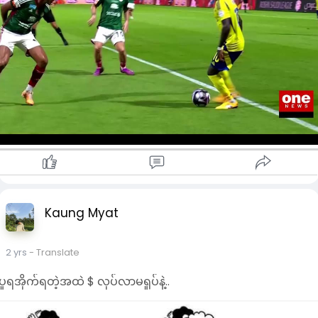
အယ်နာဆာအသင်းအတွက် ဂိုးတွေကိုတော့ ပွဲချိန်(၃၃)မိနစ်မှာ ရော်န
ယ်ဒိုက ပင်နယ်တီကတစ်ဆင့် သွင်းယူ ပေးခဲ့သလို ပွဲချိန်(၅၆)မိနစ်မှ
အယ်နက်ဂျ်ဒီ၊ မိနစ်(၇၀)မှာ တာလစ္စကာတို့က အသီးသီး သွင်းယူပေ
ခဲ့ကြပါ တယ်။ ဒီပွဲစဉ်က နည်းပြသစ် ပီအိုလီရဲ့ ပထမဆုံးပွဲစဉ်ဖြစ်
ပြီး အယ်နာဆာအသင်းကလည်း အနိုင်ရရှိခဲ့တာ ကြောင့် ဆော်ဒီပရို
လိဂ်ပွဲစဉ်(၄)ရဲ့ အစောပိုင်းပွဲစဉ်တွေအပြီးမှာ (၄)ပွဲကစား၊ (၂)ပွဲနိုင်၊
(၂)ပွဲသရေ၊ ရမှတ် (၈)မှတ်နဲ့အတူ အမှတ်ပေးဇယားရဲ့ အဆင့်
(၄)နေရာမှာ ရပ်တည်နိုင်ခဲ့ပါတယ်။
Kaung Myat
2 yrs
- Translate
ပူရအိုက်ရတဲ့အထဲ $ လုပ်လာမရှုပ်နဲ့..