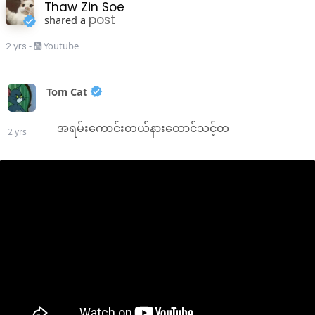
Thaw Zin Soe
120Hz refresh rate ပါရှိနိုင်ပြီး ကြီးမားကာ
post
shared a
resolution မြင့်မားတဲ့ 6.9"Dynamic AMOLED
display (အရွယ်အစား တိုးလာနိုင်)သို့မဟုတ်
2 yrs
-
Youtube
တောက်ပမှုနှင့် အရောင်တိကျမှု ပိုကောင်းလာ
နိုင်သည်။
Tom Cat
2. Camera
အရမ်းကောင်းတယ်နားထောင်သင့်တ
2 yrs
megapixel အရည်အသွေးမြင့်မားကာ အလင်းနည်း
စွမ်းဆောင်ရည်ကို မြှင့်တင်ပေးခြင်းနဲ့ အဆင့်မြင့် ကွန်
ပြူတာ ဓာတ်ပုံရိုက်ခြင်းဆိုင်ရာ လုပ်ဆောင်ချက်များ
ပါဝင်နိုင်ချေရှိနေပါတယ်။
3. စွမ်းဆောင်ရည်
နောက်ဆုံးပေါ် Snapdragon သို့မဟုတ် Exynos ချစ်
ပ်များအသုံးပြုလာနိုင်တဲ့အတွက် ထိပ်တန်းအဆင့်
လုပ်ဆောင်ခြင်းဆိုင်ရာ ပါဝါနှင့် စွမ်းဆောင်ရည်ကို
အာမခံပြီး ပိုမိုချောမွေ့စွာ လုပ်ဆောင်နိုင်စေရန်
အတွက် RAM တိုးမြှင့်ပေးနိုင်မှုများ။