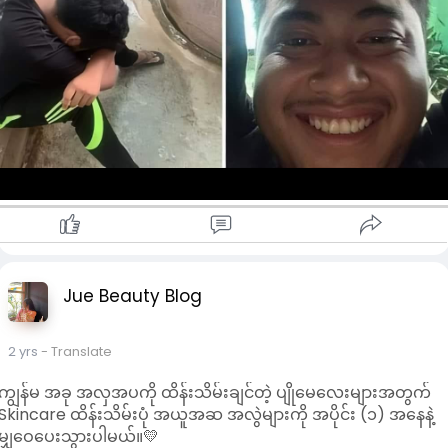
Jue Beauty Blog
2 yrs
- Translate
ကျွန်မ အခု အလှအပကို ထိန်းသိမ်းချင်တဲ့ ပျိုမေ‌လေးများအတွက်
Skincare ထိန်းသိမ်းပုံ အယူအဆ အလွဲများကို အပိုင်း (၁) အနေနဲ့
မျှဝေပေးသွားပါမယ်။💛