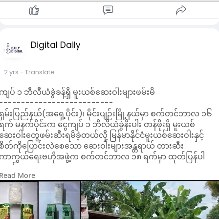
ညစ်ထုတ်တာတွေပါပဲ။ ❌( ပြီးရင် Toner လေးလိမ်း၊ ပိုးသတ်ဆေး
လေးသောက်ရုံ/ လိမ်းရုံနဲ့ အနာကျက်ပြီး နဂိုမူလ အသားရည် ပြန်ဖြစ
မယ်ထင်နေကြပါတာ လုံးဝမှားပါတယ်) ကျွန်မတို့ အရေပြားရဲ့ ဘယ်
နေရာဖြစ်ဖြစ် ထိခိုက်မိပြီဆိုရင် အမာရွတ်အနည်းနဲ့ အများကျန်ခဲ့တာ
ပါပဲ။ တစ်ခုသတိပြုရမှာက ဝက်ခြံကြောင့်ဖြစ်တဲ့ အချို့အမာရွတ်
Digital Daily
တွေက အမဲစက်တင်မဟုတ်ပဲ ချိုင့်ခွက်ရာတွေ ဖြစ်တာပါ။
တကယ်လို့ ချိုင့်ခွက်ရာတွေ မျက်နှာတပြင်လုံး ကျန်ခဲ့မယ်ဆိုရင်တော
2 yrs
- Translate
နဂိုမူလ အသားရည်ကို ပြန်ဖြစ်ဖို့ အင်မတန်ခဲယဉ်းသွားပါမယ်။
နဂိုမူလ အသားရည်ကို ပြန်ဖြစ်ချင်ရင်တော့ ကျွမ်းကျင်ဆရာဝန်များနဲ
ကျပ် ၁ ဘီလီယံခွဲခန့်ရှိ မူးယစ်ဆေးဝါးများဖမ်းမိ
တိုင်ပင်ပြီး ငွေကုန်ကြေးများစွာ ပြန်လည်ရင်းနှီး ရမှာဖြစ်လို့ ဝက်ခြံ
--------------------------
များဖြစ်လျှင် အပေါ်က အချက်တွေကို လုံးဝမလုပ်မိအောင် ရှောင်
ရှမ်းပြည်နယ်(အရှေ့ပိုင်း)၊ မိုင်းပျဉ်းမြို့နယ်မှာ စက်တင်ဘာလ ၁၆
ကျဉ်ရမှာ ဖြစ်ပါတယ်။
ရက် မနက်ပိုင်းက ငွေကျပ် ၁ ဘီလီယံခွဲနီးပါး တန်ဖိုးရှိ မူးယစ်
ဆေးဝါးတွေဖမ်းဆီးရမိခဲ့တယ်လို့ မြန်မာနိုင်ငံမူးယစ်ဆေးဝါးနှင့်
3/ ဝက်ခြံရှိသူမားနဲ့ ခြောက်သွေ့တဲ့အသားရည်ပိုင်ရှင်များ၊ T - zone
စိတ်ကိုပြောင်းလဲစေသော ဆေးဝါးများအန္တရာယ် တားဆီး
အဆီပြန် Combined - type အသားရည်ပိုင်ရှင်များ သတိပြုရမှာ
ကာကွယ်ရေးဗဟိုအဖွဲ့က စက်တင်ဘာလ ၁၈ ရက်မှာ ထုတ်ပြန်ပါ
ကတော့ စျေးကွက်ထဲမှာရှိပြီး ဝက်ခြံပျောက်တယ်လို့ ခေါင်းစဉ်တပ်
တယ်။
ထားတဲ့ chemical & steroid ပမာဏများစွာ ပါဝင်တဲ့ ပစ္စည်းများ
Read More
ကို သုံးမိရာက ဝက်ခြံတွေလျော့မသွားပဲ အလွန်ပြွတ်သိပ်စွာ ပိုပြီး
လုံခြုံရေးတပ်ဖွဲ့ဝင်တွေပါဝင်တဲ့ပူးပေါင်းအဖွဲ့ဟာ စက်တင်ဘာလ ၁၆
ဖြစ်ပေါ်လာတတ်တဲ့အတွက် ‼️skincare များကို သုံးရာမှာလည်း မိမိ
ရက် မနက် ၇ နာရီခွဲအချိန်လောက်က မိုင်းပျဉ်းမြို့နယ်၊ နားခေါ
အသားရည်နဲ့ အဆင်ပြေမယ့် ပစ္စည်းကို ရွေးချယ်ပြီး သုံးဖို့ သတိပြု
ကျေးရွာအနီးမှာ မိုင်းပျဉ်းကနေ မိုင်းပုအွန်ဘက်ကို အမျိုးသားတစ်
ပါမယ်။