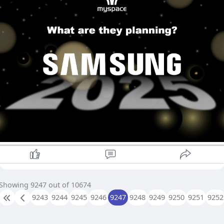
လာပြီး ဘက်ထရီ သက်တမ်း ပိုကြာကြာ အသုံးပြုနိုင်တာကို တွေ့ကြ
ရမှာပါ။ 2024 ရဲ့ဒုတိယနှစ်ဝက်မှာတော့ Galaxy Z Flip နှင့် Z Fold
ပရီမီယံပစ္စည်းများနှင့် ပိုမိုကောင်းမွန်သော
စီးရီးတွေအတွက် တာရှည်ခံမှု၊ မျက်နှာပြင်နည်းပညာနဲ့ ဘက်စုံ
ergonomics များကို အာရုံစိုက်ပြီး ဒီဇိုင်းအတွက်
လုပ်ဆောင်နိုင်တဲ့ အင်္ဂါရပ်တွေအပေါ်မှာ အာရုံစိုက်ထားတာကို သိရှိ
အလားအလာရှိသော အပ်ဒိတ်များ။
ပြီးဖြစ်ပါတယ်။
ဒါတွေကို မှန်းဆထားပေမယ့် Samsung အနေနဲ့ သူ့ရဲ့
လက်ရှိအချိန်မှာတော့ Samsung Galaxy S25 စီးရီးအကြောင်း
​ထုတ်ပြီးသားမော်ဒယ်တွေရဲ့ အားသာချက်တွေကို
အသေးစိတ်အချက်အလက်တွေကို တရားဝင်မထုတ်ပြန်ထား
ဦးစားပေး တည်ဆောက်လေ့ရှိပါတယ်။တိကျတဲ့
သေးတာကြောင့် ပေါက်ကြားမှုတွေနဲ့ ကောလာဟလတွေအပေါ်
အသေးစိတ်အချက်အလက်တွေအတွက်လဲ ကုမ္ပဏီ
အခြေခံထားပြီး မျှော်လင့်လို့ရနိုင်တဲ့ လုပ်ဆောင်ချက်တွေနဲ့
က တရားဝင်ကြေငြာချက်တွေကို စောင့်ကြည့်ကြရ
တိုးတက်မှုအချို့ကို ပြောပြပေးချင်ပါတယ်။
အုံးမှာဖြစ်ပါတယ်။
1. Display
Samsung ဟာ AI ရဲ့တိုးတက်မှုတွေကို ဆက်လက်
ရှာဖွေနေပြီး စမတ်ကိရိယာများနှင့် ပေါင်းစည်းနိုင်
120Hz refresh rate ပါရှိနိုင်ပြီး ကြီးမားကာ resolution မြင့်မားတဲ့
ဖွယ်ရှိလို့ 2025 မှာထွက်ရှိလာနိုင်မယ့် Samsung ရဲ့
6.9"Dynamic AMOLED display (အရွယ်အစား တိုးလာ
အမြင့်ဆုံး product ဖြစ်လာမယ့် Galaxy S25 စီးရီး
နိုင်)သို့မဟုတ် တောက်ပမှုနှင့် အရောင်တိကျမှု ပိုကောင်းလာ
အကြောင်း Myspace ရဲ့ ချစ်ရသူတွေအတွက်
Showing 9247 out of 10674
နိုင်သည်။
လေ့လာမိသလောက်မျှဝေတင်ဆက်လိုက်ရပါတယ်
9243
9244
9245
9246
9247
9248
9249
9250
9251
9252
ခင်ဗျာ။
2. Camera
#myspaceadmin