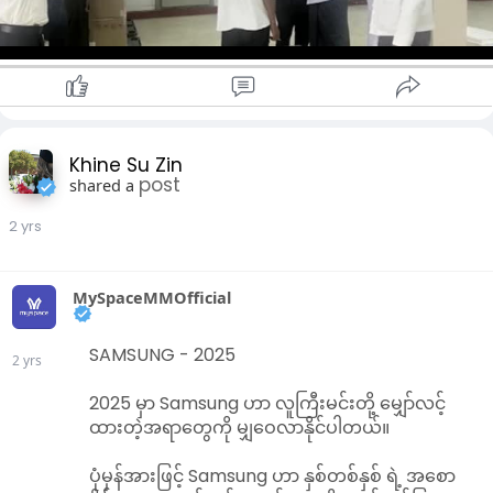
သီလရှင်ကျောင်းတွေ၊ ပရဟိတဂေဟာကျောင်းတွေ၊ ဘာသာရေး
ကျောင်းတွေ၊ မိဘမဲ့ကျောင်းတွေ၊ ဘိုးဘွားရိပ်သာတွေ၊ ကယ်ဆယ်
ရေးစခန်းတွေ၊ ဈေးတွေ၊ စားသောက်ဆိုင်တွေ၊ စက်ရုံအလုပ်ရုံတွေ၊
အကျဉ်းထောင်တွေ၊ လူနေထူထပ်ပြီးပတ်ဝန်းကျင်သန့်ရှင်းမှု
အားနည်းတဲ့နေရာတွေမှာ ဦးတည်အုပ်စုအလိုက် တိုက်ကျွေးသွားမှာ
ဖြစ်တယ်လို့ သိရပါတယ်။
Khine Su Zin
post
ပြီးခဲ့တဲ့ ဇွန်လက ရန်ကုန်တိုင်းဒေသကြီးအတွင်းက ဒေါပုံမြို့နယ်
shared a
အပါအဝင် မြို့နယ်တချို့မှာ ပြင်းထန်ဝမ်းပျက်ဝမ်းလျှောရောဂါ
2 yrs
ဖြစ်ပွားခဲ့ပြီး ကာကွယ်၊ ထိန်းချုပ်၊ကုသရေးလုပ်ငန်းတွေ ဆောင်ရွက်
ခဲ့ရတာဖြစ်ပါတယ်။
MySpaceMMOfficial
SAMSUNG - 2025
2 yrs
2025 မှာ Samsung ဟာ လူကြီးမင်းတို့ မျှော်လင့်
ထားတဲ့အရာတွေကို မျှဝေလာနိုင်ပါတယ်။
ပုံမှန်အားဖြင့် Samsung ဟာ နှစ်တစ်နှစ် ရဲ့ အစော