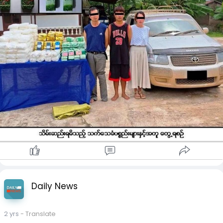
ယောက် မောင်းနှင် လာတဲ့ မော်တော်ယာဉ်တစ်စီးကို သတင်းအရ
ရှာဖွေရာ ယာဉ်ပေါ်မှာ အိုက်စ် (မက်သ်အဖက်တမင်း) ၁၀၀ ကီလိုကို
4/ အပြင်သွားဖို့ မိတ်ကပ်လိမ်းတဲ့အခါမှာ အလွယ်တကူ skincare
သိမ်းဆည်းရမိခဲ့တယ်လို့ ဆိုပါတယ်၊၊
လိမ်းပြီး၊ foundation အရည်မခံတော့ပဲ 2 way cake (သို့)
powder ကို တစ်ခါတည်းလိမ်းခြင်းကို မပြုလုပ်ဖို့ သတိထားရပါ
စစ်ဆေးဖော်ထုတ်ချက်အရ စက်တင်ဘာလ ၁၆ ရက် မနက် ၈ နာရီ
မယ်။ အဲ့လိုလုပ်မိလိုက်ရင်တော့ ချွေးပေါက်ထဲကို အမှုန်လေးတွေ၊
အချိန်လောက်က မိုင်းပျဉ်းမြို့နယ်၊ ယမ်းမိုင် ကျေးရွာရှိ အမျိုးသား
ဘက်တီးရီးယားတွေ အလွယ်တကူဝင်တတ်ပြီး အဆီခဲ၊ အဆီဖုများ
တစ်ယောက်ရဲ့နေအိမ်မှာ အိုက်စ် ၅၀ ကီလိုနဲ့ ကက်တမင်း ၃၀ ကီလို
ပြွတ်သိပ်စွာ ဖြစ်ပေါ်လာနိုင်တဲ့အတွက် ဖြစ်ပါတယ်။
ကို ထပ်မံသိမ်းဆည်းရ မိခဲ့ပါတယ်၊၊ သူတို့နှစ်ယောက်ဆီက
ကာလတန်ဖိုးငွေကျပ် ၁ ဒသမ ၄၅ ဘီလီယံကျော်တန်ဖိုးရှိ အိုက်စ် (မ
အလှအပကို ချစ်မြတ်နိုးတဲ့ တစ်ဦးချင်းစီတိုင်း ဒီအချက်လေးတွေကို
က်သ် အဖက်တမင်း) ၁၅၀ ကီလိုနဲ့ ကက်တမင်း ၃၀ ကီလိုကို
သတိပြုနိုင်ဖို့ ပြန်ပြီးမျှဝေပေးလိုက်ပါတယ်။❤
သိမ်းဆည်းရမိခဲ့တာဖြစ်ပါတယ်။
ဖမ်းဆီးရမိတဲ့သူတွေကို မူးယစ်ဆေးဝါးနှင့် စိတ်ကိုပြောင်းလဲ
စေသော ဆေးဝါးများ ဆိုင်ရာဥပဒေအရ အရေးယူ ထားရှိပြီး
ကွင်းဆက်ပြစ်မှုကျူးလွန်သူတွေကို ဆက်လက်စစ်ဆေး ဖော်ထုတ်
နေတယ်လို့ သိရပါတယ်၊၊
Daily News
2 yrs
- Translate