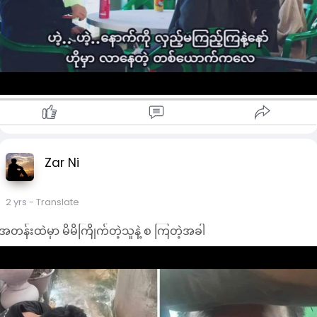
Zar Ni
2 yrs
- Translate
အတန်းထဲမှာ မိမိကြိုက်တဲ့သူနဲ့ စ ကြတဲ့အခါ