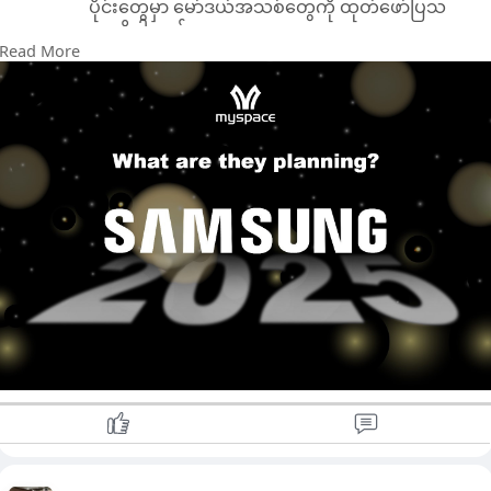
ပိုင်းတွေမှာ မော်ဒယ်အသစ်တွေကို ထုတ်ဖော်ပြသ
လေ့ရှိပါတယ်။
Read More
အခုနှစ်ပိုင်းက ထုတ်လုပ်ခဲ့တဲ့ ပိုမိုကောင်းမွန်တဲ့
ကင်မရာစနစ်တွေပါဝင်တဲ့ Galaxy S24 စီးရီးဟာ ဆို
ရင်လဲ စွမ်းဆောင်ရည် ပိုကောင်းလာပြီး ဘက်ထရီ
သက်တမ်း ပိုကြာကြာ အသုံးပြုနိုင်တာကို တွေ့ကြရ
မှာပါ။ 2024 ရဲ့ဒုတိယနှစ်ဝက်မှာတော့ Galaxy Z Flip
နှင့် Z Fold စီးရီးတွေအတွက် တာရှည်ခံမှု၊ မျက်နှာပြင်
နည်းပညာနဲ့ ဘက်စုံလုပ်ဆောင်နိုင်တဲ့ အင်္ဂါရပ်တွေ
အပေါ်မှာ အာရုံစိုက်ထားတာကို သိရှိပြီးဖြစ်ပါတယ်။
လက်ရှိအချိန်မှာတော့ Samsung Galaxy S25 စီးရီး
အကြောင်း အသေးစိတ်အချက်အလက်တွေကို
တရားဝင်မထုတ်ပြန်ထားသေးတာကြောင့် ပေါက်
ကြားမှုတွေနဲ့ ကောလာဟလတွေအပေါ် အခြေခံထား
ပြီး မျှော်လင့်လို့ရနိုင်တဲ့ လုပ်ဆောင်ချက်တွေနဲ့
တိုးတက်မှုအချို့ကို ပြောပြပေးချင်ပါတယ်။
1. Display