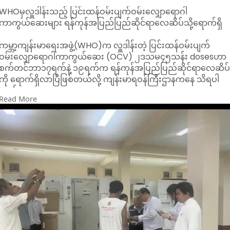
WHOမှလှူဒါန်းသည့် ပြင်းထန်ဝမ်းပျက်ဝမ်းလျှောရောဂါ
ကာကွယ်ဆေးများ ရန်ကုန်အပြည်ပြည်ဆိုင်ရာလေဆိပ်သို့ရောက်ရှိ
ကမ္ဘာ့ကျန်းမာရေးအဖွဲ့(WHO)က လှူဒါန်းတဲ့ ပြင်းထန်ဝမ်းပျက်
ဝမ်းလျှောရောဂါကာကွယ်ဆေး (OCV) ၂ဒသမ၄၅သန်း dosesဟာ
စက်တင်ဘာ၁၇ရက်နဲ့ ၁၉ရက်က ရန်ကုန်အပြည်ပြည်ဆိုင်ရာလေဆိပ
ကို ရောက်ရှိလာပြီဖြစ်တယ်လို့ ကျန်းမာရဝန်ကြီးဌာနကနေ သိရပါ
တယ်။
Read More
အခုရောက်ရှိလာတဲ့ကာကွယ်ဆေးတွေရဲ့ တန်ဖိုးဟာ အမေရိကန်
ဒေါ်လာ ၄ဒသမ၀၅သန်းကျော် ရှိတယ်လို့ ဆိုပါတယ်။
အဲ့ဒီဆေးတွေကို ရန်ကုန်တိုင်းဒေသကြီး ပြည်သူ့ကျန်းမာရေးနှင့် ကု
သရေးဦးစီးဌာနမှူးနဲ့တာဝန်ရှိသူတွေက လက်ခံရယူပြီး ဗဟို
ကာကွယ်ဆေးအအေးခန်း(ရန်ကုန်)ကို ပို့ဆောင်ခဲ့တယ်လို့ သိရပါ
တယ်။
ဒီကာကွယ်ဆေးတွေကို ပြင်းထန်ဝမ်းပျက်ဝမ်းလျှောရောဂါ ကူးစက်
ဖြစ်ပွားခဲ့တဲ့မြို့နယ်တွေက စာသ်ကျောင်းတွေ၊ သင်တန်းကျောင်း
တွေ၊ ဘော်ဒါဆောင်တွေ၊ ဘုန်းတော်ကြီးပညာသင်ကျောင်းတွေ၊