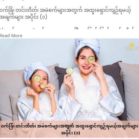
ဝက်ခြံ၊ တင်းတိတ်၊ အမဲစက်များအတွက် အထူးရှောင်ကျဉ်ရမယ့်
အချက်များ အပိုင်း (၁)
1/ မျက်နှာမှာ အမဲစက်လေးတွေက စပြီး တဖြည်းဖြည်း တင်းတိတ်
Read More
အဖြစ်သို့ ပြောင်းသွားတဲ့အခါမှာ မိန်းကလေးအများစုက တင်းတိတ်
ပျောက်ချင်ဇောနဲ့ အိမ်မှာ / Salon မှာ (Chemical Peeling) တွေ
ပြုလုပ်ကြတာကို တွေ့ရပါတယ်။ (Chemical Peeling) ဆိုတာက
အရေပြားတစ်လွှာချင်းမှာ ရှိတဲ့ အညစ်အကြေးတွေကို ချေးချွတ်ပေး
တာပါ။ တင်းတိတ်ဆိုတာက အရေပြား 2 လွှာရှိသည့်အနက် ဒုတိယ
အလွှာမှာ သန္ဓေတည်ပြီး ဖြစ်ပေါ်လာတဲ့အတွက် Peeling လုပ်လိုက်
တဲ့အခါမှာ ပထမအပေါ်ယံအရေပြားပါးလာလေလေ ဒုတိယအလွှာမှ
ရှိတဲ့ တင်းတိတ်ကို ပိုပြီး ထင်ထင်ရှားရှား မြင်ရလေလေ ဖြစ်တာမို့
(Chemical Peeling) လုပ်ခြင်းသည် တင်းတိတ်နဲ့ အမဲစက်တွေကို
ပျောက်ကင်းအောင် လုပ်တဲ့ ကုထုံးလုံးဝ မဟုတ်တာကို သတိပြုစေ
ချင်ပါတယ်။‼️
2/ ဝက်ခြံအနီဖု၊ အဆီဖုများနဲ့ ဆားဝက်ခြံများ မျက်နှာမှာ ဖြစ်
ပေါ်လာပြီဆို အများစုလုပ်တတ်တာက ဓားလေးတွေ၊ အပ်လေးတွေနဲ့
ဖောက်ထုတ်ကြတယ်၊ ညစ်ကြတယ်၊ အဆိုးဆုံးက လက်နဲ့ ကုတ်ဖဲ့ပြီး