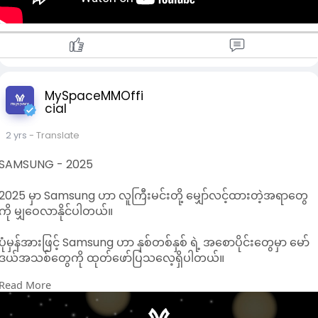
4.ဘက်ထရီသက်တမ်း
ခေတ်မီအားသွင်းနည်းပညာများနှင့်အတူ ပိုမိုကြာရှည်
စွာအသုံးပြုမှုများအတွက် အကောင်းဆုံးပါဝါစီမံခန့်ခွဲ
MySpaceMMOffi
မှု (သို့မဟုတ်) ပိုမိုကြီးမားသော ဘက်ထရီပမာဏ။
cial
5.S Pen အင်္ဂါရပ်များ
2 yrs
- Translate
SAMSUNG - 2025
S Pen ၏ လုပ်ဆောင်ချက်အသစ်များ သို့မဟုတ်
latency နှင့် တိကျမှုတွင် တိုးတက်မှုများ။
2025 မှာ Samsung ဟာ လူကြီးမင်းတို့ မျှော်လင့်ထားတဲ့အရာတွေ
ကို မျှဝေလာနိုင်ပါတယ်။
6.ဆော့ဖ်ဝဲလ်
ပုံမှန်အားဖြင့် Samsung ဟာ နှစ်တစ်နှစ် ရဲ့ အစောပိုင်းတွေမှာ မော်
အဆင့်မြှင့်တင်မှုများနှင့် စိတ်ကြိုက်ရွေးချယ်စရာများ
ဒယ်အသစ်တွေကို ထုတ်ဖော်ပြသလေ့ရှိပါတယ်။
ပါရှိသော Android နှင့် One UI ရဲ့နောက်ဆုံးဗားရှင်း
နှင့် စတင်ခြင်း။
Read More
အခုနှစ်ပိုင်းက ထုတ်လုပ်ခဲ့တဲ့ ပိုမိုကောင်းမွန်တဲ့ကင်မရာစနစ်တွေ
ပါဝင်တဲ့ Galaxy S24 စီးရီးဟာ ဆိုရင်လဲ စွမ်းဆောင်ရည် ပိုကောင်း
7. ဒီဇိုင်း