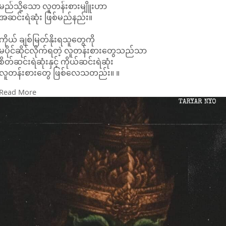
မည်သို့သော လူတန်းစားမျိူးဟာ
အဆင်းရဲဆုံး ဖြစ်မည်နည်း။
ကိုယ် ချစ်မြတ်နိုးရသူတွေကို
မပိုင်ဆိုင်လိုက်ရတဲ့ လူတန်းစားတွေသည်သာ
စိတ်ဆင်းရဲဆုံးနှင့် ကိုယ်ဆင်းရဲဆုံး
လူတန်းစားတွေ ဖြစ်လေသတည်း။ ။
Read More
- တာရာညို