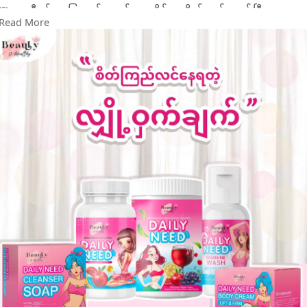
🌸 ရာသီမှန်၊ အဖြူဆင်းသက်သာ၊ မိန်းမကိုယ်ကျဥ်း သန့်ပြီး
Read More
အိမ်ထောင်ရေးသုခ ပြီးပြည့်စုံစေမဲ့ Daily Need အားဆေး
🌸 အသားဖြူဝင်းပြီး နုပျိုတက်ကြွ ခန္ဓာကိုယ်လှစေမဲ့ Daily Need
Collagen
🌸 တင်ကိတ် ရင်ကိတ် လုံးဝန်းလှပစေမဲ့ Herbal Cream
🌸 အနံ့ဆိုးကင်း သန့်ရှင်းပြီး သက်တောင့်သက်သာရှိနေစေမဲ့
Feminine Wash နဲ့ Feminine Soap
ကဲ... ဘာလိုသေးလဲ?
ဒီလိုမျိုး မိန်းမသားဆန်ဆန် ပိုလှ ပိုကျန်းမာပြီး တက်ကြွနေစေမဲ့
Daily Need နဲ့သာဆို အချိန်တိုင်း စိတ်ချမ်းသာ ပျော်ရွှင်ရပြီပေါ့ 💕
ဘာပဲလိုလို မှာယူမယ်ဆို Message box မှာ hello လိုက်နော် 🙋
#dailyneed
#dailyneedmyanmar
#collagen
#femininewash
#herbalcream