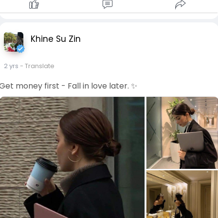
Khine Su Zin
2 yrs
- Translate
Get money first - Fall in love later. ✨