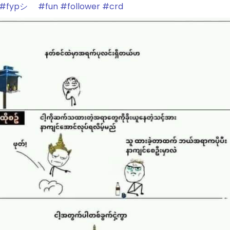
#fypシ゚
#fun
#follower
#crd
#englishtoday
#myanmar