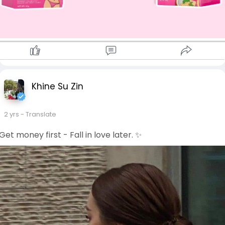
Khine Su Zin
2 yrs
- Translate
Get money first - Fall in love later. ✨