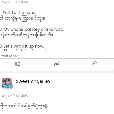
2 yrs
- Translate
1. Talk to the hand.
ငါ ဘာကိုမှ မကြားချင်ဘူး။
2. My phone battery drains fast.
ဖုန်းဘက်ထရီကုန်တာမြန်တယ်။
3. Let’s wrap it up now.
အပြီးသတ်လိုက်ကြရအောင်။
Read More
4. Time’s up!
အချိန်စေ့ပြီ။
5. I’ll have tea instead of coffee.
Sweet Angel Bo
ကော်ဖီအစားလက်ဖက်ရည်ပဲသောက်တော့မယ်။
2 yrs
- Translate
6. Fair enough!
အင့်ပေါ့လေ။
ငါ့အတွက်ပါတစ်ခွက်ငှဲ့ကွာ😁
✅အကျိုးလေးရှိရင်တော့ “More” လို့မန့်ပေးပါ။💯