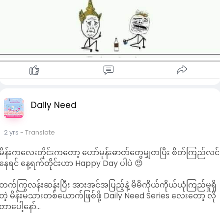
Daily Need
2 yrs
- Translate
မိန်းကလေးတိုင်းကတော့ ဟော်မုန်းဓာတ်တွေမျှတပြီး စိတ်ကြည်လင်
နေရင် နေ့ရက်တိုင်းဟာ Happy Day ပါပဲ 😍
တက်ကြွလန်းဆန်းပြီး အားအင်အပြည့်နဲ့ မိမိကိုယ်ကိုယ်ယုံကြည်မှုရှိ
တဲ့ မိန်းမသားတစ်ယောက်ဖြစ်ဖို့ Daily Need Series လေးတော့ လို
တာပေါ့နော်...