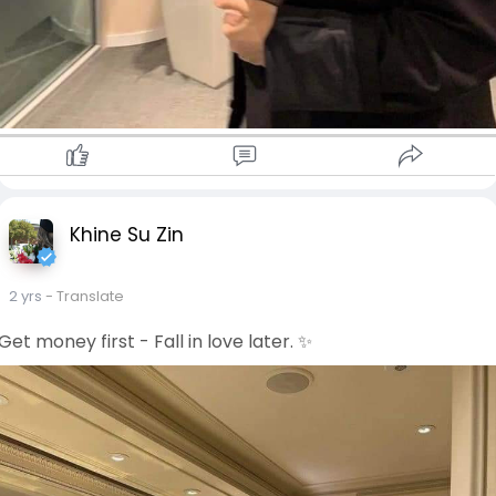
Khine Su Zin
2 yrs
- Translate
Get money first - Fall in love later. ✨