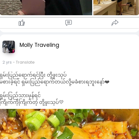
Molly Traveling
2 yrs
- Translate
ရှမ်းပြည်ရောက်ရင်ပြီး တို့ဖူးသုပ်
မစားခဲ့ရင် ရှမ်းပြည်ရောက်တယ်လို့မခံစားရဘူးနော်❤️
ရှမ်းပြည်သားမှန်ရင်
ကြိုက်ကိုကြိုက်တဲ့ တို့ဖူးသုပ်💛