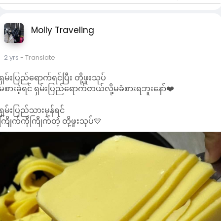
Molly Traveling
2 yrs
- Translate
ရှမ်းပြည်ရောက်ရင်ပြီး တို့ဖူးသုပ်
မစားခဲ့ရင် ရှမ်းပြည်ရောက်တယ်လို့မခံစားရဘူးနော်❤️
ရှမ်းပြည်သားမှန်ရင်
ကြိုက်ကိုကြိုက်တဲ့ တို့ဖူးသုပ်💛