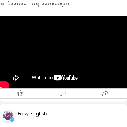
အရမ်းကောင်းတယ်နားထောင်သင့်တ
Easy English