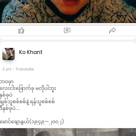
Ko Khant
2 yrs
- Translate
ဘဝမှာ
လေးငါးခြောက်ခု မလိုပါဘူး
နှစ်ခုပဲ
ချစ်သူစစ်စစ်နဲ့ ရန်သူစစ်စစ်
ဒီနှစ်ခုပဲ.....
မောင်ချောနွယ်(၁၉၄၉—၂၀၀၂)