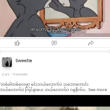
Sweetie
2 yrs
- Translate
"တစ်ခါတစ်လေမှာ မင်းဘယ်လောက်ပဲ သဘောကောင်း
ဘယ်လောက်ပဲ ကြင်နာပေး ဘယ်လောက်ပဲ ဂရုစိုက်ပ… See more