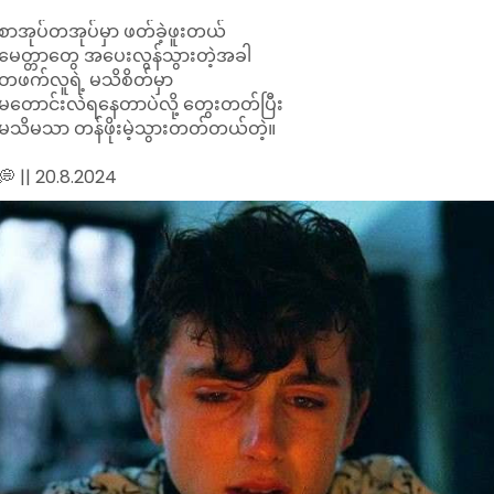
စာအုပ်တအုပ်မှာ ဖတ်ခဲ့ဖူးတယ်
မေတ္တာတွေ အပေးလွန်သွားတဲ့အခါ
တဖက်လူရဲ့ မသိစိတ်မှာ
မတောင်းလဲရနေတာပဲလို့ တွေးတတ်ပြီး
မသိမသာ တန်ဖိုးမဲ့သွားတတ်တယ်တဲ့။
💭 || 20.8.2024