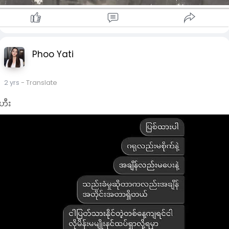
Phoo Yati
2 yrs
- Translate
ဟီး