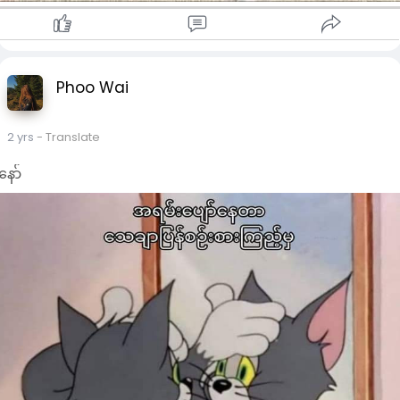
Phoo Wai
2 yrs
- Translate
နော်