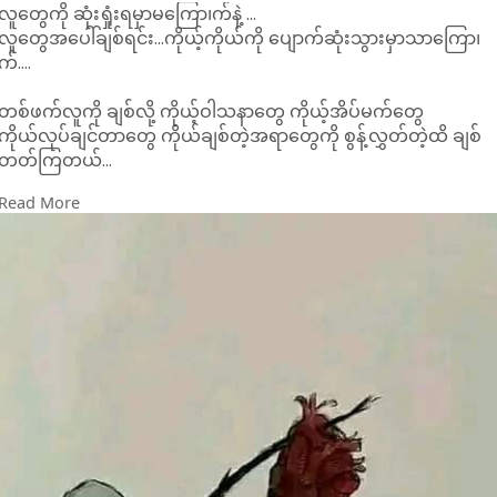
လူတွေကို ဆုံးရှုံးရမှာမကြော၊က်နဲ့ ...
လူတွေအပေါ်ချစ်ရင်း...ကိုယ့်ကိုယ်ကို ပျောက်ဆုံးသွားမှာသာကြော၊
က်....
တစ်ဖက်လူကို ချစ်လို့ ကိုယ့်ဝါသနာတွေ ကိုယ့်အိပ်မက်တွေ
ကိုယ်လုပ်ချင်တာတွေ ကိုယ်ချစ်တဲ့အရာတွေကို စွန့်လွှတ်တဲ့ထိ ချစ်
တတ်ကြတယ်...
Read More
နောက်ဆုံး ...အဲ့လူထားခဲ့ရင် ခင်ဗျားပျောက်ဆုံး နေလိမ့်မယ်......
#crd
#augustborn