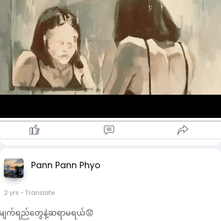
Pann Pann Phyo
2 yrs
- Translate
မျက်ရည်တွေနဲ့ဆရာမရယ်😟