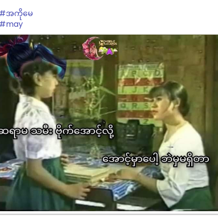
#အကိုမေ
#may