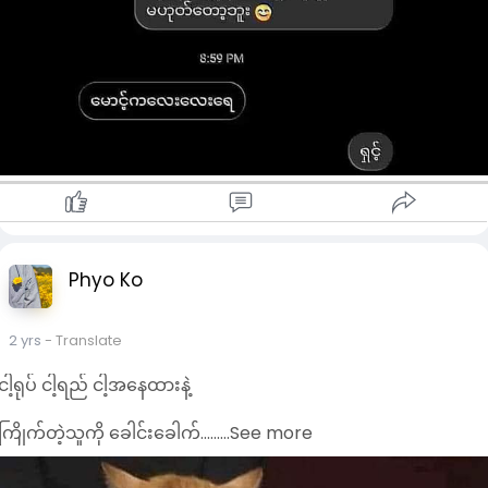
Phyo Ko
2 yrs
- Translate
ငါ့ရုပ် ငါ့ရည် ငါ့အနေထားနဲ့
ကြိုက်တဲ့သူကို ခေါင်းခေါက်………See more