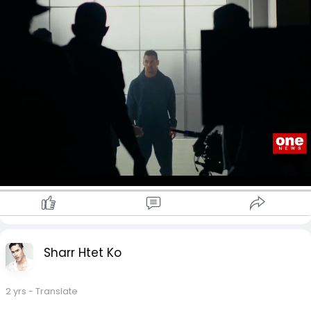
ရုပ်ရှင် တွေကို ရိုက်ကူးခဲ့ဖူးတဲ့ Smuggler Entertainment နဲ့အတူ
Insect ကိုက်တာခံရပြီးအမာရွတ်တွေအများကြီး ကျန်ခဲ့ကြတာမျိုး
တွဲဖက်လုပ်ကိုင်သွားမယ်လို့ သိရပါတယ်။
ဖြစ်ပါတယ်။
ပရိသတ် တွေကို ဖျော်ဖြေမှုရသပေးဖို့ဆိုတာက ကွင်းတွင်းရော၊
ကွင်းပြင်မှာပါ လုပ်ဆောင်ချင်တဲ့အရာဖြစ်လို့ အခုလိုမျိုး ထုတ်လုပ်
အမာရွတ်ပျောက်ကင်းနိုင်မယ့် သဘာဝ နည်းလမ်းတွေနဲ့
ရေးကုမ္ပဏီတစ်ခုကို တည်ထောင်ခဲ့တာလို့ မက်ဆီက ပြောပါတယ်။
feedback‌ေကာင်းတဲ့ဆေးလေးတွေကို နောက်နေ့မှာမျှဝေပေးမှာမို့
Smuggler Entertainment နဲ့အတူ ပရိုဂရမ်တွေကို တွဲဖက်ဖန်တီး
ကိုယ်ကြုံတွေနေရတဲ့ အမာရွတ် အမျိုးအစားလေးတွေကို ment ခဲ့
လုပ်ဆောင်ရမယ့်အပေါ် စိတ်လှုပ်ရှားမိတယ်လို့လည်း မက်ဆီက
ပေးပါနော် 😍
ဆက်လက် ပြောကြားသွားခဲ့ပါတယ်။ လက်ရှိမှာ မက်ဆီဟာ သူ့
ရဲ့”525 Rosario” တရားဝင်ယူကျုချန်နယ်မှာ ဗီဒီယိုနှစ်ပုဒ်ကို အရင်
#မင်မင့်အသဲလေးတွေအကုန်လုံးအမာရွတ်ကင်းတဲ့ဘဝလေးကို
ဆုံးတင်ထားတာကိုလည်း တွေ့ခဲ့ရပါတယ်။
ပိုင်ဆိုင်နိုင်ကြပါစေ
#ချစ်တဲ့မင်မင်
#အလှအပရေးရာအဖြာဖြာ
Sharr Htet Ko
2 yrs
- Translate