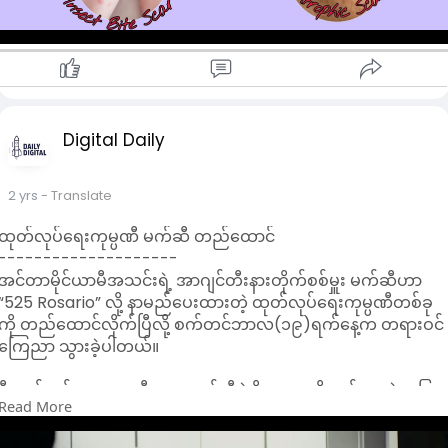
🍀Atrophic Scar (အမာရွတ်ချိုင့်ဝှမ်း)
အသားအရေကနေမှ ခွက်ဝင်သွားတဲ့ အမာရွတ်မျိုးပါ... ငယ်တုန်းက
ဝက်သက်ပေါက်ပြီးကျန်ခဲ့တာတို့၊ အတွင်းဖက်ကိုထိုးဝင်သွားတဲ့
ဒဏ်ရာမျိုးတွေမှာ ဖြစ်လေ့ရှိပါတယ်။
🍀Acne Scar (ဝက်ခြံအမာရွတ်)
ဟော်မုန်းအပြောင်းအလဲကြောင့် ဝက်ခြံတစ်ပုံကြီးထွက်လာတာတို့၊
Digital Daily
Skincare မတည့်တာတွေကြောင့် ဝက်ခြံထွက်လာတာမျိုး၊ Skin
Breakoutဖြစ်ပြီး ထိန်းမရဝက်ခြံပရပွဖြစ်ပြီးသွားတဲ့အခါမှာ ကျန်ခဲ့
2 yrs
- Translate
တဲ့အမာရွတ်မျိုးဖြစ်ပါတယ်။
ထုတ်လုပ်ရေးကုမ္ပဏီ မက်ဆီ တည်ထောင်
🍀Abrasion Scar (ပွန်းပဲ့ဒဏ်ရာ အမာရွတ်)
--------------------
အကြောင်းအမျိုးမျိုးကြောင့် ထိခိုက်မိရာကနေ ပွန်းပဲ့ ဒဏ်ရာ အနာ
အင်တာမိုင်ယာမီအသင်းရဲ့ အာဂျင်တီးနားတိုက်စစ်မှူး မက်ဆီဟာ
ကနေ အမာရွတ် ကျန်ခဲ့တာမျိုး။
“525 Rosario” လို့ နာမည်ပေးထားတဲ့ ထုတ်လုပ်ရေးကုမ္ပဏီတစ်ခု
ကို တည်ထောင်လိုက်ပြီလို့ စက်တင်ဘာလ(၁၉)ရက်နေ့က တရားဝင်
🍀Burns Scar (မီးလောင်အမာရွတ်)
ကြေညာ သွားခဲ့ပါတယ်။
မီးလောင် / အပူလောင် ခြင်းကြောင့် ဖြစ်ပေါ်လာတဲ့ အမာရွတ်မျိုး
ဖြစ်ပါတယ်။
ဒီထုတ်လုပ်ရေးကုမ္ပဏီကနေ မက်ဆီရဲ့မိသားစုပရိုဂရမ်တွေနဲ့ တခြား
Read More
အခပေးရုပ်သံအစီအစဉ် တွေကို တင်ဆက်ပေးဖို့ ရည်ရွယ်ထားတာ
🍀Insect bite Scar (ပိုးမွှားကိုက်ပြီးအမာရွတ်)
ပါ။ ဒီလိုမျိုးလုပ်ဆောင်နိုင်ဖို့အတွက် မက်ဆီဟာ သူ့ရဲ့မှတ်တမ်း
တစ်ချို့သူတွေဆို ခြင်ကိုက်ခံရတာ ၊မွှားကိုက်ခံရတာကနေစလို့