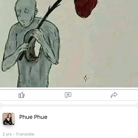
Phue Phue
2 yrs
- Translate