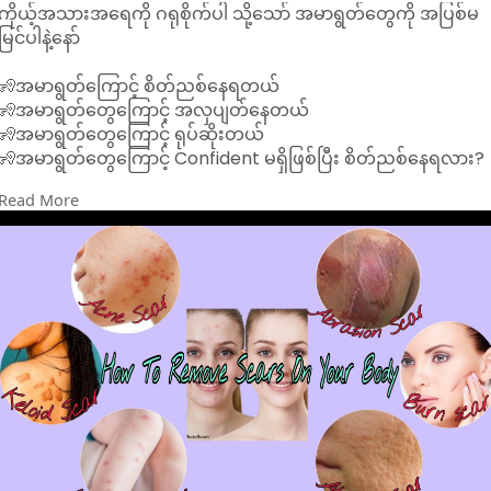
ကိုယ့်အသားအရေကို ဂရုစိုက်ပါ သို့သော် အမာရွတ်တွေကို အပြစ်မ
မြင်ပါနဲ့နော်
🧏အမာရွတ်ကြောင့် စိတ်ညစ်နေရတယ်
🧏အမာရွတ်တွေကြောင့် အလှပျတ်နေတယ်
🧏အမာရွတ်တွေကြောင့် ရုပ်ဆိုးတယ်
🧏အမာရွတ်တွေကြောင့် Confident မရှိဖြစ်ပြီး စိတ်ညစ်နေရလား?
Read More
လုံးဝမပျောက်နိုင်တဲ့ အမာရွတ်ဆိုတာ မရှိတာမို့ လုံးဝစိတ်ဓာတ်မကျ
ရဘူးနော်
ဒါကြောင့်မင်မင်ရဲ့ အသဲလေးတွေအတွက်
အရင်ဆုံး မျက်နှာ‌ေပါ်က အမာရွတ်အမျိုးအစားလေးတွေ ခွဲပေး
မယ်နော်
🍀Keloid Scar (ဖောင်းကြွအမာရွတ်)
အရေပြားကနေမှ ဖောင်းဖောင်းလေးကြွတက်နေတဲ့အမာရွတ်မျိုးပါ။
တစ်ခါတလေ နီတာရဲပုံစံမျိုးနဲ့ ထိလိုက်ရင်တော့ ထုံထုံနာနာလေးဖြစ်
နေတတ်ပါတယ်။