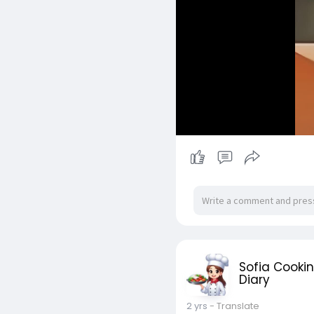
Sofia Cooki
Diary
2 yrs
- Translate
ဒီနေ့တော့ အိမ်က, ကလေး
ငါးပုတ်သင်ကြော်. ကြေ