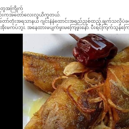
တော်တုံးအရသာနယ် ဂျင်းနဲနဲထောင်းအရည်ညှစ်ထည့်.ချက်သလိုပဲခဏန
ိုအိုးမကပ်ဘူး. အနေထားမပျက်ဖူးမကြေဖူးနော်. ပီးရင်ကြက်သွန်ကြ