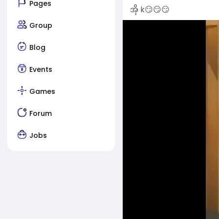
Pages
အို k😏😏😏
Group
Blog
Events
Games
Forum
Jobs