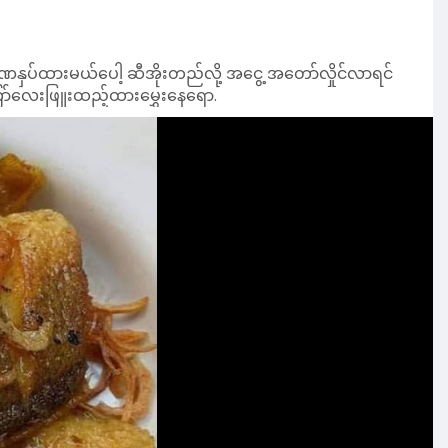
ှပ်ထားမယ်ပေါ့ ဆီအိုးတည်လို့ အငွေ့ အတော်လှိုင်လာရင်
ော်လေးဖြူးထည့်ထားမွှေးနေရော.