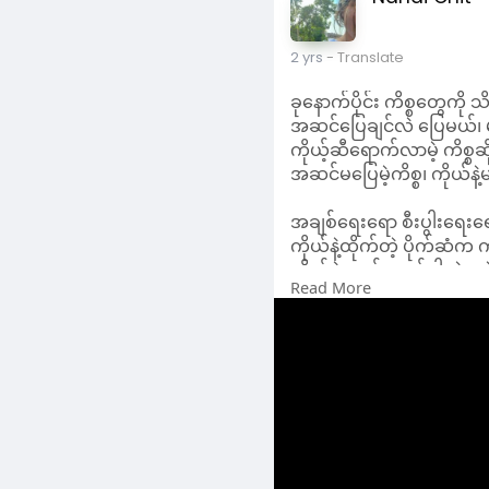
ကိုယ်နဲ့ထိုက်တဲ့ ပိုက်ဆံက
ကိုယ်နဲ့ပဌာန်းဆက်ပါတဲ့လူန
Read More
ကိုယ်နဲ့တွဲလို့ရတဲ့ မိတ်ဆွေစ
ဒါတွေက လုပ်ယူလို့မရ ဖန်
အတင်းလုပ်ယူလဲ လုပ်ယူထားတ
ဒါကြောင့် စိတ်ကိုလျော့ပြ
အချိန်တခုတော့ ပေးရမှာပေါ