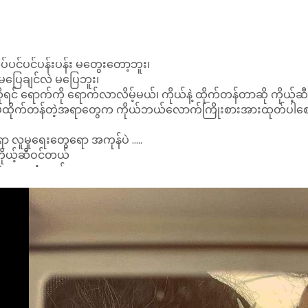
 ကိုယ့်ဆီဝင်တယ်
ဲ့ ဖူးစာဆုံတယ်
စ်နဲ့ ဆုံခွင့်ရတယ်
တီးလို့လဲမရဘူး
ာကြီးမို့ အံဝင်ခွင်ကျ ဖြစ်နေမှာ မဟုတ်ဘူး ၊ ပြီးရင်လဲ ဝေးသွားက
ီး နေလိုက်ရင် တချို့ကိစ္စတွေက သူ့အလိုလို ပြေလည်သွားမှာတွေရှိတယ
့ ….