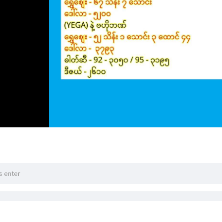
သိပ်ပင်ပင်ပန်းပန်း မတွေးတော့ဘူး၊
မပြေချင်လဲ မပြေဘူး၊
ဆိုရင် ရောက်ကို ရောက်လာလိမ့်မယ်၊ ကိုယ်နဲ့ ထိုက်တန်တာဆို ကိုယ့်
်နဲ့မထိုက်တန်တဲ့အရာတွေက ကိုယ်ဘယ်လောက်ကြိုးစားအားထုတ်ပါစေ
ာ လူမှုရေးတွေရော အကုန်ပဲ …..