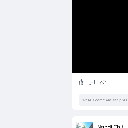
Nandi Chit
2 yrs
- Translate
ခုနောက်ပိုင်း ကိစ္စတွေကို 
အဆင်ပြေချင်လဲ ပြေမယ်၊ 
ကိုယ့်ဆီရောက်လာမဲ့ ကိစ္စ
အဆင်မပြေမဲ့ကိစ္စ၊ ကိုယ
အချစ်ရေးရော စီးပွါးရေးရေ