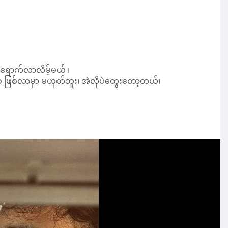
ြမှာပဲ၊
်…….