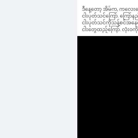
ငါးပုတ်သင်ကိုသန့်စင်အနေ
ငါးတွေထည့်ကြော်. လုံး၀က