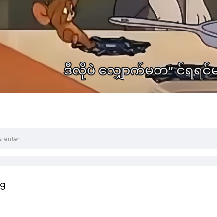
ng
တွေအကြိုက်
ာ်နည်းကအတော်လေးလွယိကူတယ်.