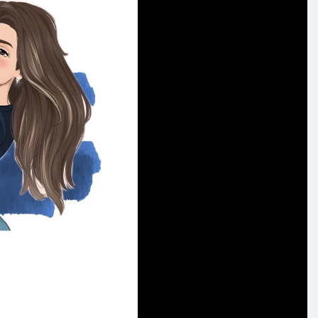
လိမ်းပေးပါ။
းထိရောက်အောင်သေချာလိမ်းပေးပါ။ တခြားဆီတွေထက်
်းက ဦးရေပြား သွေးလည်ပတ်မှုပေါ်လဲ မူတည်တာမို့
ေတော်ထည့်ပြီး လျှော်တာပါ။ ဆားဟာ အပူကျစေတဲ့အပြင် သွေး
ာကွယ်ပေးနိုင်တဲ့ အစွမ်းထက် သဘာဝအသီးနှံလေးပါ။ ချေထား