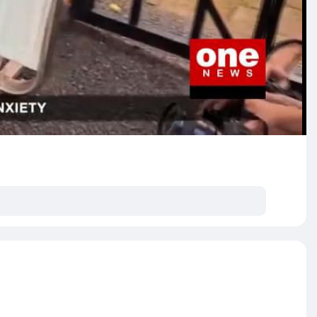
့်ရဲ့ မဟာမိတ် တွေက ပြည်နယ်တွင်းမှာ မဲပြားတွေကို လက်နဲ့
်ရာ ဥပဒေကို ပြည်နယ်ထိပ်တန်း ကွန်ဆာဗေးတစ်အမတ်တွေက
စက်ကနေ တစ်ဆင့် ထည့်တဲ့ မဲတွေရဲ့ အရေအတွက် တူညီမှုရှိမရှိ
ာက်ပွဲဘုတ်အဖွဲ့က ထောက်ခံမဲ ၃ ၊ ကန့်ကွက်မဲ ၂ မဲနဲ့ ဥပဒေကို
ထွက်ချိန်ကို ကြန့်ကြာစေလိမ့်မယ်လို့ ဘုတ်အဖွဲ့ဝင်တချို့က