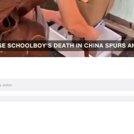
ဲကို လက်ဖြင့်ရေတွက်မည်
ာက်ပွဲဘုတ်အဖွဲ့ကို ထိန်းချုပ်ထားတဲ့ အမေရိကန်သမ္မတဟောင်း ထရမ
ို သောကြာနေ့မှာ အတည်ပြုလိုက် ပါတယ်။ အဲဒီ အငြင်းပွားဖွယ
ည်ပြုလိုက်တာပါ။
ခရိုင်မဲရုံတွေမှာ ရွေးကောက်ပွဲနေ့မှာ လာထည့်တဲ့ မဲတွေနဲ့ မဲပေး
 မဲရုံ မှာ ထည့်တဲ့မဲတွေကို လက်နဲ့ ရေတွက်ရမှာ ဖြစ်ပါတယ်။ ရွေးကေ
မ်းက သမ္မတရွေးကောက်ပွဲအတွက် အရေးကြီးတဲ့ ပြည်နယ်မှာ မဲရလဒ် 