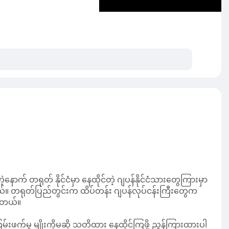
ောင်းချပေးပါနော်။
ြိုလောက် ကြိုလိမ်းပြီးနှပ်ထားပါ။ ဆိုင်မှာ ရေနွေးငွေ့နဲ့
crowave ထဲထည့်ပြီး အပူပေးထားတဲ့ သဘက်နဲ့ Hairmask or oil
ောက် တရုတ် နိုင်ငံမှာ နေထိုင်တဲ့ ဂျပန်နိုင်ငံသားတွေကြားမှာ
ယ်။ တရုတ်ပြည်တွင်းက ထိပ်တန်း ဂျပန်လုပ်ငန်းကြီးတွေက
ပါတယ်။
ကြမ်းဖက်မှု မျိုးကိုမဆို သတိထား နေထိုင်ကြဖို့ ညွှန်ကြားထားပါ
စီစဉ်ပေးနေပါတယ်။ ဂျပန်ဝန်ကြီးချုပ် ဖူမီယို ကီရှီဒါကလည်း
းအနေနဲ့ ဖြစ်နိုင်သမျှ မြန်မြန် ဖြေရှင်းချက်ပေးဖို့ တောင်းဆို
တိပေးထားပါ တယ်။ ကွမ်ကျိုးဂျပန်ကျောင်းကလည်း ကျောင်းရဲ့
ျယ်ကျယ်လောင်လောင် မပြောဖို့လည်း လမ်းညွှန်အကြုံပြု ထားပါ