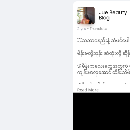
2 yrs
- Translate
💥သဘာဝနည်းနဲ့ ဆံပင်ပေ
မိန်းမတို့ဘုန်း ဆံထုံးလို့ 
🌸မိန်းကလေးတွေအတွက် ဆံသ
ကျန်းမာလှအောင် ထိန်းသိမ်း
🌸ဒီတစ်ခေါက်မှာတော့ ဆံသား
Read More
သူတွေအတွက် ​ပြောပြ​ပေးမယ
🌸Spa တွေ Hair Saloon တွ
ဝေမျှပေးလိုက်ပါတယ်နော်..💁
🌸ဆံပင်ဆိုတာ amino acid 
❤ ကွကျဥ Hair Mask ❤
ကြက်ဥအနှစ် ၂ လုံး + ပျားရ