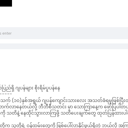
်စေတာမို့ ခေါင်းလျှော်ပြီး နောက်ဆုံးအဆင့်မှာ ဆန်ဆေးရည်ကို လ
ျင်တာကတော့ အပေါ်က Hairmask တွေကို ခေါင်းမလျှော်ခင် နာရီဝက်အက
ုးရချင်ရင် သဘက်ကို ရေနွေးဆူဆူထဲစိမ်ပြီး ညှစ်ထားတာ (သို့) mi
ပေါ် ပေါင်းထားပေးပါရှင်။
့ ဆံသားလေးကို ပိုင်ဆိုင်ကြပါစေနော်🌸
ပြည်ရှိ ဂျပန်များ စိုးရိမ်ပူပန်နေ
-----
မှာ အသက် (၁၀)နှစ်အရွယ် ဂျပန်ကျောင်းသားလေး အသတ်ခံရမှုဖြစ်ပြီးတဲ့န
 မြင့်တက်လာနေတယ်လို့ ဘီဘီစီသတင်း မှာ သောကြာနေ့က ဖော်ပြပါတ
ွေကို သတိနဲ့ နေထိုင်သွားလာကြဖို့ သတိပေးချက်တွေ ထုတ်ပြန်ထား
ဏီတို့က သူတို့ရဲ့ ဝန်ထမ်းတွေကို ဖြစ်ပေါ်လာနိုင်ဖွယ်ရှိတဲ့ ဘယ်လို အ
တို့ရဲ့ အလုပ်သမားတွေကို အခမဲ့ အိမ်ပြန် လေကြောင်းခရီးစဉ်တွေ 
အမင်း စက်ဆုပ်စရာကောင်းတဲ့ တိုက်ခိုက်မှုလို့ ခေါ်ဆိုလိုက်ပြီး ပေကျင်
ောင်းတချို့က ကျောင်းသားမိဘတွေကို ဆက်သွယ်ပြီး အမြင့်ဆုံး သ
က်သိမ်းလိုက်ပြီး အများပြည်သူဆိုင်ရာ နေရာတွေမှာ ဂျပန်စကားကို က