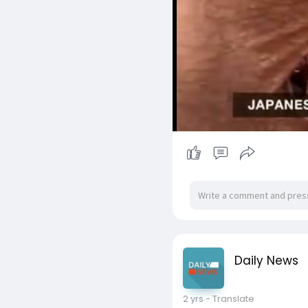
Daily News
2 yrs
- Translate
ဂျော်ဂျီယာပြည်နယ်တွင် မ
-------------------
ဂျော်ဂျီယာပြည်နယ် ရွေးကေ
ရေတွက်ရမဲ့ ဥပဒေတစ်ရပ်က
သတိပေးနေတဲ့ ကြားက အတ
အဲဒီဥပဒေအရ ပြည်နယ်တွင်း 
တိုက်ဆိုင်စစ်ဆေးဖို့အတွက်
Read More
အတည်ပြုခဲ့တာပါ။ ဒီနည်းလ