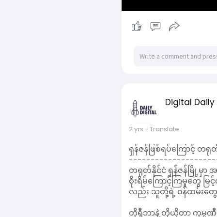
ဆန်ဆေးရည်က ဆံပင်ရှည်မြန
Digital Daily
နောက်ဆုံးအနေနဲ့ အကြံပေးခ
ပေါင်းတင်တဲ့ Effect မျိ
တွေလိမ်းပြီးတဲ့ချိန် ခေါင်း
2 yrs
- Translate
🌸အားလုံးပဲ ကျန်းမာလှပတဲ
ရှန်ဇန်ဖြစ်ရပ်ကြောင့် တရုတ်
--------------------
တရုတ်နိုင်ငံ ရှန်ဇန်မြို့
စိုးရိမ်ကြောင့်ကြမှုတွေ
လည်း သူတို့ရဲ့ ဝန်ထမ်းတ
တိုရှီဘာနဲ့ တိုယိုတာ ကုမ္ပ
တယ်။ ပန်နာဆိုနစ်ကလည်း သူ
Read More
အဲဒီတိုက် ခိုက်မှုကို အလွန်
ထားပါတယ်။
တရုတ်နိုင်ငံထဲက ဂျပန်ကျ
လှုပ်ရှားမှုတချို့ကို ဖျ