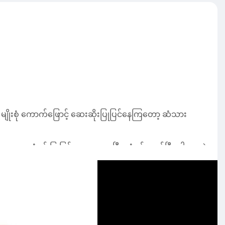
ျိုးစုံ ကောက်ဖြောင့် ဆေးဆိုးပြုပြင်နေကြတော့ ဆံသား
သူတွေ၊ ဆံပင် ပြုပြင်တာတွေများပြီး ဆံပင်ကျွတ်ပြီး ပါးနေတဲ့
ပိုင်လွယ်လွယ်ကူကု ပေါင်းတင်လို့ရမဲ့ နည်းလမ်းလေးတွေကို
 ဖြည့်ပေးမဲ့ ​ပေါင်းတင်နည်း​တွေက ...💁‍♀️💁‍♀️