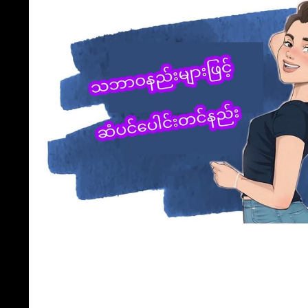
် သေချာနှိပ်ပြီး ဆံသားအရင်းကနေ အဖျားထိရောက်အောင် သေချာ
ွင်ဆီ၊ အုန်းဆီတို့ကို ဆတူရောမွှေပြီး ဆံပင်အရင်းကနေ အဖျာ
် ပိုမိုကူညီပေးနိုင်ပါတယ်ရှင်။ ဆံသားကောင်းခြင်း မကောင်းခြင
နှိပ်နယ်ပေးပါ။
ယ် ❤
လျှော်ရည်ထဲကို အိမ်သုံးဆား (သို့) ဟိမဝန္တာပန်းရောင်ဆားကို အန
့ ဆံသားကျွတ်တာကို တော်တော်သက်သာစေပါတယ်။
Mask❤
ွယ်ဝတဲ့ ငှက်ပျောသီးက ဆံပင်မကျွတ်အောင် ဆံသားမကွဲအောင် က
ံးနဲ့ ပျားရည်တစ်ဇွန်းပဲ လိုအပ်ပါတယ်။