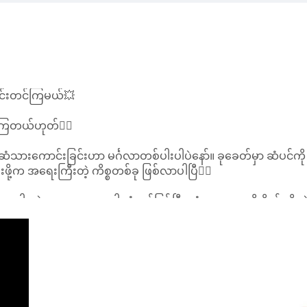
ါင်းတင်ကြမယ်💥
ဆိုကြတယ်ဟုတ်💁‍♀️
ားကောင်းခြင်းဟာ မင်္ဂလာတစ်ပါးပါပဲနော်။ ခုခေတ်မှာ ဆံပင်ကို မ
ဖို့က အရေးကြီးတဲ့ ကိစ္စတစ်ခု ဖြစ်လာပါပြီ💁‍♀️
ပါးတဲ့သူတွေ၊ မွေးရာပါ ဆံနွယ်ဖြစ်ပြီး ဆံသားအားမရှိ ဝိတ်မရှိတဲ့
်💁‍♀️
ေကို အချိန်ပေးပြီး မသွားနိုင်သူတွေအတွက် အိမ်မှာပဲ တစ်နိုင်တစ်
‍♀️
တွေစုဝေးထားတာ မို့လို့ ဆံသားပါးတဲ့သူတွေအတွက် Protein ဓာတ်အဓိက
ည် စားပွဲတင်ဇွန်း ၁ ဇွန်း+ သံလွင်ဆီ or ကြက်ဆူဆီ ၁ဇွန်း