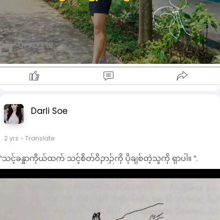
Darli Soe
2 yrs
- Translate
“သင့်ခန္ဓာကိုယ်ထက် သင့်စိတ်ဝိဉာဉ်ကို ပိုချစ်တဲ့သူကို ရှာပါ။ ”.