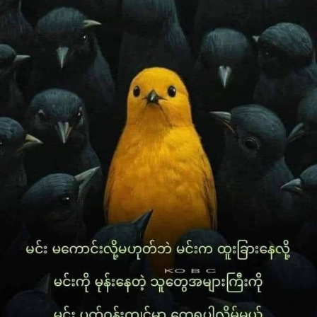
တစ်စုံတစ်ယောက်ကို ခွင့်လွှတ်လိုက်ခြင်းဟာ မိမိကိုယ်မိမိ
CBM aims to curb the instability in the foreign exchange
လွတ်မြောက်စေတဲ့ တစ်ခုတည်းသော နည်းလမ်းပဲ။
market and the currency devaluation. According to
အဲ့ဒါကြောင့် ခွင့်လွှတ်တတ်တဲ့စိတ်က ဘဝနေထိုင်မှုအတွက်
CBM’s notification on 15 March, it has been joining hands
အရေးကြီးတာ။
with law enforcement agencies to combat and
prosecute those who attempt to manipulate the
ခွင့်လွှတ်တယ်ဆိုတာ တစ်ဖက်သူရဲ့ လုပ်ရပ်တွေကို
currency market under the existing laws. CBM allowed
မှန်ပါတယ်လို့ သဘောတူပေးလိုက်တာ မဟုတ်ဘူး။
authorized dealers (private banks) to operate online
ရပါတယ် ဘာမှမဖြစ်ပါဘူးဆိုပြီး ခံခဲ့သမျှတွေကို မေ့လိုက်ဖို့ မဟုတ်
foreign exchange trading freely as per the market rate
ဘူး။ တစ်ခါတလေမှာလေ ခွင့်လွှတ်ခြင်းဆိုတာ နောက်ထပ်တစ်ခါ မ
depending on supply and demand, starting from 5
ပတ်သက်ချင်တော့ခြင်းလို့ အဓိပ္ပာယ်ကောက်လို့ရတဲ့ အခါတွေရှိ
December 2023. — NN/KK
တယ်။
တကယ်သူ့အမှားသူသိတဲ့ လူကို ခွင့်လွှတ်ရတာက
ခွင့်လွှတ်ဖို့ ထိုက်တန်တယ်။ ပြောချင်တာက ကိုယ့်အမှားကို သူများ
အမှား ပြန်လုပ်ပြီး မှားလို့ မှားမှန်းမသိတဲ့ လူမျိုးတွေနဲ့ ကြုံတဲ့အခါ
တစ်ဖက်သတ် ခွင့်လွှတ်လိုက်ရတာမျိုး ရှိတယ်။
စိတ်ဓာတ်နိုမ့်ကျတဲ့လူတချိူ့ကစိတ်ကိုယ့်အမှားကိုယ်ဝန်မခံပဲ
နစ်နာခဲ့သူကိုတောင်တဖန်ပြန်ပြီးကျေးဇူးတင်စေချင်သေးတယ်
ထိုသူတို့ရဲ့လုပ်ရပ်ဟာခံပြင်းစရာ ကောင်းပေမဲ့ ခွင့်လွှတ်လိုက်
ခွင့်လွှတ်လိုက်ဆိုတာထက် ဖြစ်နိုင်ရင်ကျောခိုင်းထားလိုက်။