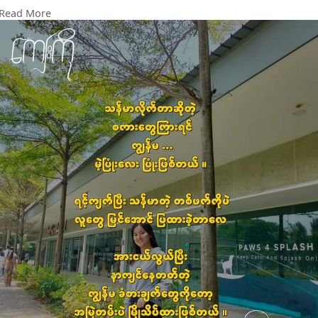
နာကျင်နေတတ်တဲ့
i
Read More
ကျွန်မ ခံစားချက်တွေကိုတော့
n
အမြဲတမ်းပဲ မြိုသိပ်ထားဖြစ်တယ် ။
g
s
l
#ကျေးကို
l