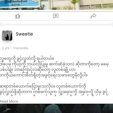
Following CBM’s notification dated 14 August about
contribution of $100 million towards the fuel oil sector, it
sold over $9.498 million at exchange rate of K3,400 on 15
August, over $89.975 million at exchange rate of K3,410
on 19 August, $31 million at exchange rate of K3,440 on 22
August, over $35 million at exchange rate of K3,460 on 26
Sweetie
August and $16.9 million at exchange rate of K3,472 on 28
August, respectively.
2 yrs
- Translate
CBM announced on 9 August that it would sell $6 million,
five million yuan and 10 million baht into the edible oil, fuel
လူတွေကို ခွင့်လွှတ်လို့ ရပါတယ်။
oil and pharmaceutical sectors through online foreign
ဒါပေမဲ့ ကိုယ့်ကို ဘယ်လိုပြုမူ ဆက်ဆံခဲ့သလဲ ဆိုတာကိုတော့ မမေ့
exchange trading platforms in the coming weeks.
ပစ်ပါနဲ့။ ဘာကြောင့်လဲဆိုတော့ လူတစ်ချို့ဟာ
CBM sold $5 million and five million yuan for the fuel oil,
တကိုယ်ကောင်းစိတ်ရှိတဲ့အခွင့်ရေးသမားတွေမိုလို့ပါ။
edible oil and pharmaceutical sectors on 2 August, after
authorized banks sold 69 million baht and nine million
ဆရာတစ်ယောက်ပြောဖူးသလိုပဲ။ လူတစ်ယောက်ကို
yuan for those importing edible oil, fertilizer,
ခွင့်လွှတ်ဖို့ဆိုတာက တစ်ဖက်သူက သူ့အမှားကို အမှားလို့ သိမှ ခွင့်
pharmaceuticals and medical devices on 1 August
လွှတ်လို့ရတာ။ မှားလို့ မှားမှန်းမသိတဲ့သူ၊ ကိုယ့်လုပ်ရပ်ကိုယ် နောင်
through a foreign exchange trading platform.
Read More
မရတဲ့လူမျိုးကိုကျ ခွင့်လွှတ်ရတယ်မခေါ်ဘူး။ ကျောခိုင်းရတာ။
Therefore, CBM injected over $190 million, 19 million yuan
and 79 million baht in August.