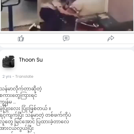
y
Thoon Su
2 yrs
- Translate
သန်မာလိုက်တာဆိုတဲ့
စကားတွေကြားရင်
ကျွန်မ ...
00:00
မဲ့ပြုံးလေး ပြုံးဖြစ်တယ် ။
P
M
S
P
ရင့်ကျက်ပြီး သန်မာတဲ့ တစ်ဖက်ကိုပဲ
l
u
e
I
လူတွေ မြင်အောင် ပြထားခဲ့တာလေ
a
t
t
P
အားငယ်လွယ်ပြီး
y
e
t