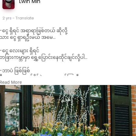
Lwin Min
2 yrs
- Translate
-ငွေ ရှိရင် အရာရာဖြစ်တယ် ဆိုလို့
သား ငွေ ရှာရဦးမယ် အမေ...
-ငွေ လေးများ ရှိရင်
တခြားကမ္ဘာမှာ ရွှေ့ပြောင်းနေထိုင်ချင်လို့ပါ...
-ဘာပဲ ဖြစ်ဖြစ်
ဒီကမ္ဘာမှာ မပျော်နိုင်ခဲ့တာ အတော်ကြာပီ...။
Read More
#2001
//crd