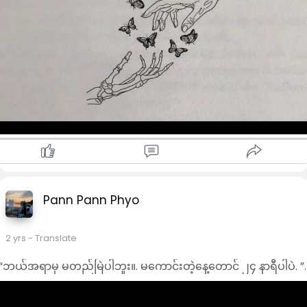
Pann Pann Phyo
2 yrs
- Translate
“ဘယ်အရာမှ မတည်မြဲပါဘူး။. မကောင်းတဲ့နေ့တောင် ၂၄ နာရီပါပဲ. ”.