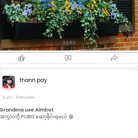
thann pay
2 yrs
- Translate
Grandma use Aimbot
အဘွားကို PUBG ဆော့ခိုင်းရမယ် 😁