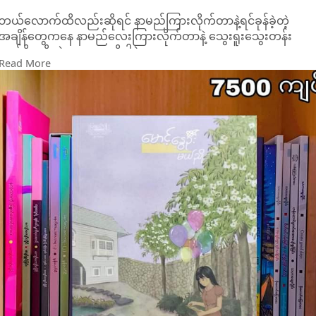
ဘယ်လောက်ထိလည်းဆိုရင် နာမည်ကြားလိုက်တာနဲ့ရင်ခုန်ခဲ့တဲ့
အချိန်တွေကနေ နာမည်လေးကြားလိုက်တာနဲ့ သွေးရူးသွေးတန်း
အော်ငိုနေမိတဲ့နေ့တွေအထိပါပဲ ။
Read More
မောင်က အဲ့ဒီလို ကျွန်မဘဝကို စိုးမိုးခဲ့တယ် ။ ဟုတ်တယ် မောင်က
ကျွန်မကို အဲ့လိုအရူးတစ်ပိုင်း ဖြစ်စေခဲ့တယ် ။ မောင်က ကျွန်မရဲ့
အချစ်ဦးမို့ ကျွန်မရူးတာလား
မချစ်ဖူးခဲ့လို့ပဲ ကျွန်မရူးခဲ့တာလား သေသေချာချာ ကျွန်မမသိ ။
ဒါပေမဲ့ သေချာတစ်ခုကတော့ ကျွန်မ မောင့်လောက်ဘယ်သူ့ကိုမှ မ
ချစ်ခဲ့ဖူးဘူး ။ အချစ်ဦးကို မြေးဦးရတဲ့အထိမမေ့ဘူးတဲ့ ဟုတ်ပါ
တယ် ကျွန်မဖြင့် မောင့်ကို မေ့သွားတဲ့ နေ့ဆိုတာကို မရှိခဲ့ပါဘူး ။
မောင်ကလေ ကျွန်မ သိပ်မြတ်နိုးရတဲ့ ကံ့ကော်ပန်းကလေးလိုပဲ ။ မခူး
ရက် မပန်ရက် မချွေရက်လေး ။မောင့်ကို ကျွန်မရူးလောက်အောင်
ချစ်တယ် ချစ်ခဲ့တယ် ပြီးတော့ ချစ်နေဆဲ ။
လောကကြီးကို တောင်းဆိုလို့ရမယ်ဆိုရင် ကျွန်မတောင်းဆိုချင်တယ်
။ တစ်ဘဝစာအတွက်မှမဟုတ် တစ်ခဏတာလေးတောင် ပေးမတွေ့ပ
နဲ့လား လို့ ….
#မယ်ညို
#မောင့်နွေဦး