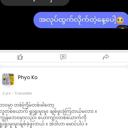
Phyo Ko
2 yrs
- Translate
ဘဝမှာ တစ်ကြိမ်တစ်ခါတော့
လူတစ်ယောက် ရူးရူးမူးမူး ချစ်ဖူးခဲ့ကြတယ်မလား ။
ကျွန်မဘဝမှာလည်း ယောကျာ်းတစ်ယောက်ကို
ရူးရူးမူးမူးချစ်ခဲ့ဖူးတယ် ။ အဲဒါဟာ မောင်ပါပဲ ။