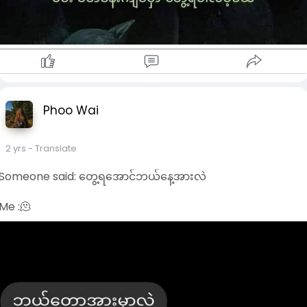
Your inner peace matters!!
သူများရှို့တဲ့မီးကြောင့် ကိုယ်မလောင်ရဖို့ အရေးကြီးတယ်။ မှားတာ
မှန်တာတွေ ပြိုင်မငြင်းနေနဲ့။ စိတ်အကြည်ဓာတ်ပျက်ရတယ်။
လောကကြီးမှာ ပြိုင်ပြီး ငြင်းဖို့ မတန်တဲ့လူတွေ အများကြီးပဲ။
Phoo Wai
ဒါကြောင့် ခွင့်လွှတ်ပါ။
မမေ့ပစ်နဲ့။
2 yrs
- Translate
#စူးရှမေ
Someone said: တွေ့ရအောင်ဘယ်နေ့အားလဲ
Me :🫠