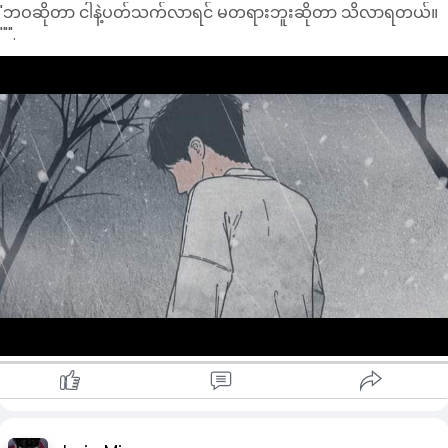
"ဘဝဆိုတာ ငါနဲ့ပတ်သက်လာရင် မတရားဘူးဆိုတာ သိလာရတယ်။
""".