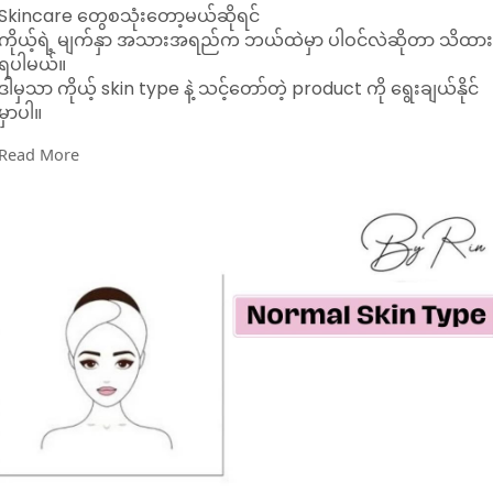
Skincare တွေစသုံးတော့မယ်ဆိုရင်
ကိုယ့်ရဲ့ မျက်နှာ အသားအရည်က ဘယ်ထဲမှာ ပါဝင်လဲဆိုတာ သိထာ
ရပါမယ်။
ဒါမှသာ ကိုယ့် skin type နဲ့ သင့်တော်တဲ့ product ကို ရွေးချယ်နိုင်
မှာပါ။
Read More
Rin နဲ့ တူတူ ပုံလေးတွေနဲ့ ကိုယ့်ရဲ့ skintype ကို အလွယ်တကူ ခွဲကြ
ည့်ကြရအောင်….