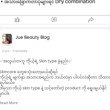
Jue Beauty Blog
2 yrs
- Translate
✅အလွယ်တကူ ကိုယ့်ရဲ့ Skin type ခွဲနည်း✅
Skincare တွေစသုံးတော့မယ်ဆိုရင်
ကိုယ့်ရဲ့ မျက်နှာ အသားအရည်က ဘယ်ထဲမှာ ပါဝင်လဲဆိုတာ သိထာ
ရပါမယ်။
ဒါမှသာ ကိုယ့် skin type နဲ့ သင့်တော်တဲ့ product ကို ရွေးချယ်နိုင်
မှာပါ။
Read More
Rin နဲ့ တူတူ ပုံလေးတွေနဲ့ ကိုယ့်ရဲ့ skintype ကို အလွယ်တကူ ခွဲကြ
ည့်ကြရအောင်….