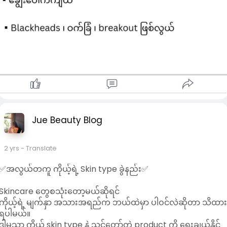
Jue Beauty Blog
2 yrs
- Translate
✅အလွယ်တကူ ကိုယ့်ရဲ့ Skin type ခွဲနည်း✅
Skincare တွေစသုံးတော့မယ်ဆိုရင်
ကိုယ့်ရဲ့ မျက်နှာ အသားအရည်က ဘယ်ထဲမှာ ပါဝင်လဲဆိုတာ သိထာ
ရပါမယ်။
ဒါမှသာ ကိုယ့် skin type နဲ့ သင့်တော်တဲ့ product ကို ရွေးချယ်နိုင်