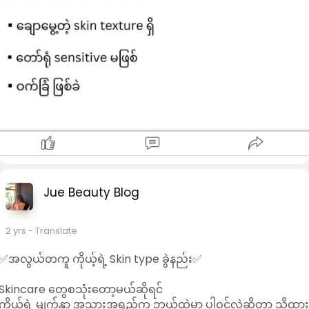
Jue Beauty Blog
2 yrs
- Translate
✅အလွယ်တကူ ကိုယ့်ရဲ့ Skin type ခွဲနည်း✅
Skincare တွေစသုံးတော့မယ်ဆိုရင်
ကိုယ့်ရဲ့ မျက်နှာ အသားအရည်က ဘယ်ထဲမှာ ပါဝင်လဲဆိုတာ သိထာ