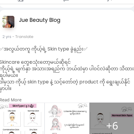
Jue Beauty Blog
2 yrs
- Translate
✅အလွယ်တကူ ကိုယ့်ရဲ့ Skin type ခွဲနည်း✅
Skincare တွေစသုံးတော့မယ်ဆိုရင်
ကိုယ့်ရဲ့ မျက်နှာ အသားအရည်က ဘယ်ထဲမှာ ပါဝင်လဲဆိုတာ သိထာ
ရပါမယ်။
ဒါမှသာ ကိုယ့် skin type နဲ့ သင့်တော်တဲ့ product ကို ရွေးချယ်နိုင်
မှာပါ။
Read More
Rin နဲ့ တူတူ ပုံလေးတွေနဲ့ ကိုယ့်ရဲ့ skintype ကို အလွယ်တကူ ခွဲကြ
ည့်ကြရအောင်….
+6