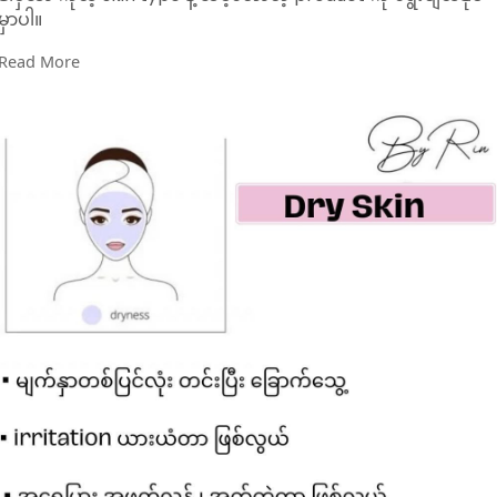
မှာပါ။
Read More
Rin နဲ့ တူတူ ပုံလေးတွေနဲ့ ကိုယ့်ရဲ့ skintype ကို အလွယ်တကူ ခွဲကြ
ည့်ကြရအောင်….