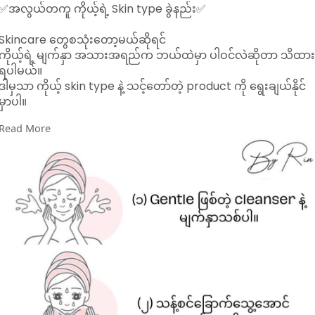
✅အလွယ်တကူ ကိုယ့်ရဲ့ Skin type ခွဲနည်း✅
Skincare တွေစသုံးတော့မယ်ဆိုရင်
ကိုယ့်ရဲ့ မျက်နှာ အသားအရည်က ဘယ်ထဲမှာ ပါဝင်လဲဆိုတာ သိထာ
ရပါမယ်။
ဒါမှသာ ကိုယ့် skin type နဲ့ သင့်တော်တဲ့ product ကို ရွေးချယ်နိုင်
မှာပါ။
Read More
Rin နဲ့ တူတူ ပုံလေးတွေနဲ့ ကိုယ့်ရဲ့ skintype ကို အလွယ်တကူ ခွဲကြ
ည့်ကြရအောင်….