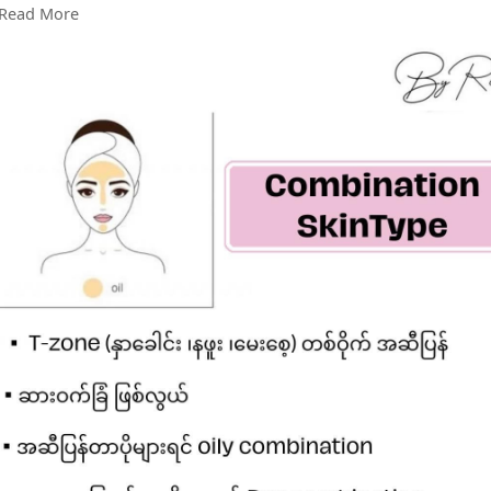
Read More
Rin နဲ့ တူတူ ပုံလေးတွေနဲ့ ကိုယ့်ရဲ့ skintype ကို အလွယ်တကူ ခွဲကြ
ည့်ကြရအောင်….