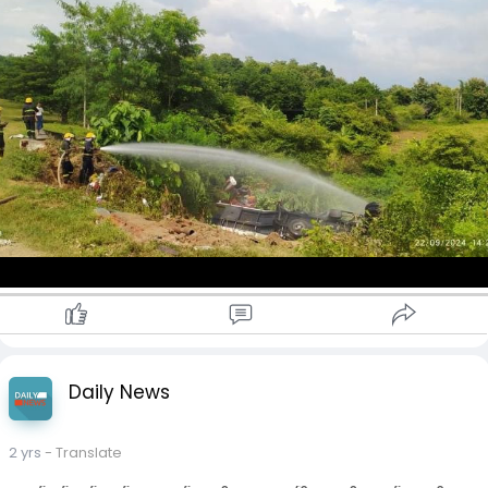
အမှတ် (၃)မိုင် (၇)ဖာလုံ၊ သပြေစမ်းကျေးရွာအနီးမှာ ဖြစ်ပွားခဲ့တာ
လို့ ဆိုပါတယ်။ အခင်းဖြစ်နေရာကို ပုဗ္ဗသီရိမြို့နယ်မီးသတ်စခန်းမှ
ရှာဖွေကယ်ဆယ်ရေး တပ်ဖွဲ့ဝင် တွေက ကယ်ဆယ်ရေး လုပ်ငန်းတွေ
ဆောင်ရွက်တာနဲ့ မီးလောင်မှုမဖြစ်ပွားစေရေး အအေးပေးတဲ့လုပ်ငန်း
တွေ သွားရောက် ဆောင်ရွက်ခဲ့ တယ်လို့ သိရပါတယ်။
ယာဉ်တိမ်းမှောက်မှုကြောင့် ယာဥ်မောင်းအမျိုးသား(၁)ယောက်
သေဆုံးပြီး ယာဉ်နောက်လိုက်အမျိုးသား(၁) ယောက် ထိခိုက်ဒဏ်ရာ
ရရှိခဲ့ပါတယ်။ သေဆုံးသူနဲ့ ထိခိုက်ဒဏ်ရာ ရရှိသူကို သဗ္ဗသုခ
ပရဟိတအသင်းယာဉ်နဲ့ နေပြည်တော် ခုတင် ၁၀၀၀ ဆေးရုံကို ကူညီ
ပို့ဆောင်ပေးခဲ့တယ်လို့ လည်း သိရပါတယ်။
Daily News
2 yrs
- Translate