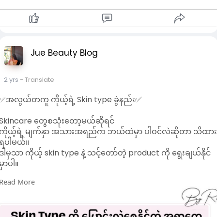
Jue Beauty Blog
2 yrs
- Translate
✅အလွယ်တကူ ကိုယ့်ရဲ့ Skin type ခွဲနည်း✅
Skincare တွေစသုံးတော့မယ်ဆိုရင်
ကိုယ့်ရဲ့ မျက်နှာ အသားအရည်က ဘယ်ထဲမှာ ပါဝင်လဲဆိုတာ သိထာ
ရပါမယ်။
ဒါမှသာ ကိုယ့် skin type နဲ့ သင့်တော်တဲ့ product ကို ရွေးချယ်နိုင်
မှာပါ။
Read More
Rin နဲ့ တူတူ ပုံလေးတွေနဲ့ ကိုယ့်ရဲ့ skintype ကို အလွယ်တကူ ခွဲကြ
ည့်ကြရအောင်….