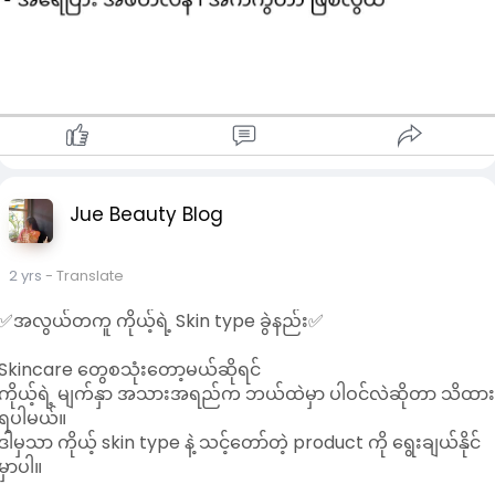
Jue Beauty Blog
2 yrs
- Translate
✅အလွယ်တကူ ကိုယ့်ရဲ့ Skin type ခွဲနည်း✅
Skincare တွေစသုံးတော့မယ်ဆိုရင်
ကိုယ့်ရဲ့ မျက်နှာ အသားအရည်က ဘယ်ထဲမှာ ပါဝင်လဲဆိုတာ သိထာ
ရပါမယ်။
ဒါမှသာ ကိုယ့် skin type နဲ့ သင့်တော်တဲ့ product ကို ရွေးချယ်နိုင်
မှာပါ။