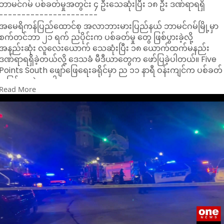
ဘာမင်ဂမ် ပစ်ခတ်မှုအတွင်း ၄ ဦးသေဆုံးပြီး ၁၈ ဦး ဒဏ်ရာရရှိ
----------------------
အမေရိကန်ပြည်ထောင်စု အလာဘားမားပြည်နယ် ဘာမင်ဂမ်မြို့မှာ
စက်တင်ဘာ ၂၁ ရက် ညပိုင်းက ပစ်ခတ်မှု တွေ ဖြစ်ပွားခဲ့လို့
အနည်းဆုံး လူလေးယောက် သေဆုံးပြီး ၁၈ ယောက်ထက်မနည်း
ဒဏ်ရာရရှိခဲ့တယ်လို့ ဒေသခံ မီဒီယာတွေက ဖော်ပြခဲ့ပါတယ်။ Five
Points South ဖျော်ဖြေရေးခရိုင်မှာ ည ၁၁ နာရီ ဝန်းကျင်က ပစ်ခတ်
မှု ဖြစ်ပွားခဲ့တာပါ။
Read More
ကားတွေနဲ့ ရောက်လာတဲ့သေနတ်သမားတွေက ပစ်ခတ်ခဲ့ပြီးနောက်
ပြန်လည် ထွက်ခွာသွား ကြပြီး သံသယရှိသူ တစ်ဦးတစ်ယောက်မှ
ဖမ်းဆီးမိတာ မရှိသေးပါဘူး။ အခင်းဖြစ်ပွားရာ နေရာမှာတင် ၃
ယောက် သေဆုံးခဲ့ပြီး ဒဏ် ရာရသူတွေကို ဆေးရုံတင်ပို့ခဲ့ရာမှာ
နောက်တစ်ယောက် ထပ်မံ သေဆုံးသွားတယ်လို့ ဒေသတွင်း မီဒီယာ
တွေက ဖော်ပြခဲ့ပါတယ်။ ပစ်ခတ်မှုဟာ ကြေးစားလုပ်ကြံမှုတစ်ခုဖြစ်
ပြီး ပစ်မှတ်ထားခံရသူ အပါအဝင် လမ်းသွားလမ်း လာတွေ ထိခိုက်ခဲ့
တယ်လို့ ယူဆရကြောင်း စုံစမ်းစစ်ဆေးသူတွေက ယုံကြည်နေကြပါ
တယ်။
ပစ်ခတ်မှုအတွင်း ဘယ်သူ့ကို ပစ်မှတ်ထားခဲ့တယ် ဆိုတာကို