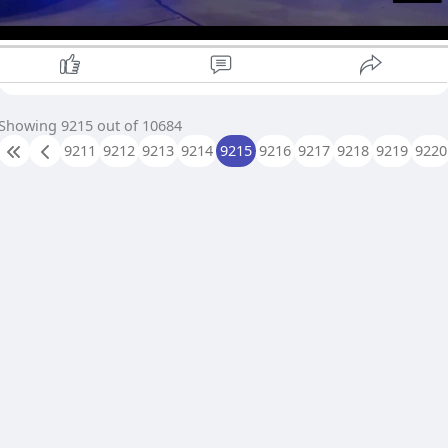
အတိအကျ သိရှိနိုင်ဖို့ စုံစမ်းနေဆဲပါ။ အခုနှစ် အတွင်း အမေရိကန်
ပြည်ထောင်စုမှာ အစုလိုက်အပြုံလိုက် ပစ်ခတ်မှု အနည်းဆုံး ၄၀၃ မှု
ရှိခဲ့ပြီလို့ မှတ်တမ်းဝင် ထားပါတယ်။ ဘာမင်ဂမ်တစ်ခုတည်းမှာ အခု
နှစ်အတွင်း အစုလိုက်အပြုံလိုက် ပစ်ခတ်မှု လေးခု ရှိခဲ့တယ်လို့ သိရ
ပါတယ်။
Showing 9215 out of 10684
9211
9212
9213
9214
9215
9216
9217
9218
9219
9220