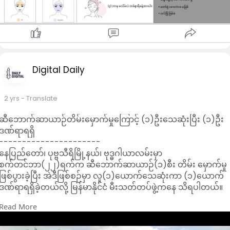
Digital Daily
2 yrs
- Translate
ဆီဘောက်ဆာယာဉ်တိမ်းမှောက်မှုကြောင့် (၁)ဦးသေဆုံးပြီး (၁)ဦး
ဒဏ်ရာရရှိ
----------------------
နေပြည်တော်၊ ပုဗ္ဗသီရိမြို့နယ်၊ ဗုဒ္ဓဂါယာလမ်းမှာ
စက်တင်ဘာ(၂၂)ရက်က ဆီဘောက်ဆာယာဉ်(၁)စီး တိမ်း မှောက်မှု
ဖြစ်ပွားခဲ့ပြီး အဲဒီဖြစ်စဉ်မှာ လူ(၁)ယောက်သေဆုံးကာ (၁)ယောက်
ဒဏ်ရာရရှိခဲ့တယ်လို့ မြန်မာနိုင်ငံ မီးသတ်တပ်ဖွဲ့ကနေ သိရပါတယ်။
Read More
တိမ်းမှောက်ခဲ့တဲ့ ဆီဘောက်ဆာယာဉ်ဟာ စက်တင်ဘာ(၂၂)ရက်၊
နေ့လယ် ပိုင်းလောက်က ပုဗ္ဗသီရိ မြို့နယ်၊ ဗုဒ္ဓဂါယာလမ်း၊ မိုင်တိုင်