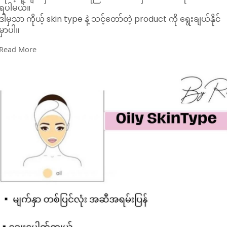
ရပါမယ်။
ဒါမှသာ ကိုယ့် skin type နဲ့ သင့်တော်တဲ့ product ကို ရွေးချယ်နိုင်
မှာပါ။
Read More
Rin နဲ့ တူတူ ပုံလေးတွေနဲ့ ကိုယ့်ရဲ့ skintype ကို အလွယ်တကူ ခွဲကြ
ည့်ကြရအောင်….