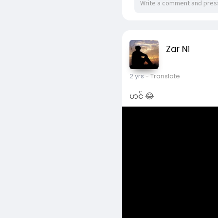
2 yrs
- Translate
ဟင် 😂