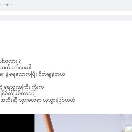
ို ဆက်ဖတ်ပေးပါ
နဲ့ ရေသောက်ပြီး ဝိတ်ချခဲ့တယ်
ဲ့ ရေဘူးအကြီးကြီးက
်စိတ်ဖြစ်တာပေါ့
အဘီးဆို သွားလေရာ ယူသွားဖြစ်တယ်
းတော့ကုန်အောင်သောက်ပါတယ်
းလာလို့ ဆက်မသောက်ချင်တော့ရင်
ကို နည်းနည်းပါလေကာ ရောသောက်မိတယ် 🤭
က်မိအောင် ကြံဖန်မိတာပေါ့
ကတော့ ဝယ်ထားတာမကြာသေးဘူး
်တော်တော်မိုက်တယ်
းပါတာမို့ သောက်ရင် အဖတ်တွေ မပါလာတာတော့ တော်တော်သဘ
ု့ရပြီး ဘူးလေးကလည်း
ားလေးနဲ့ လှတယ်
်
ျော်ဘဲ