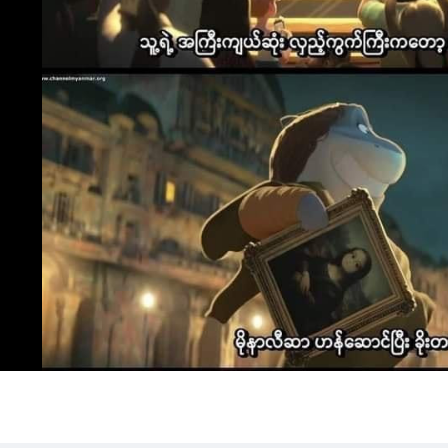
င်ပါသလား ?