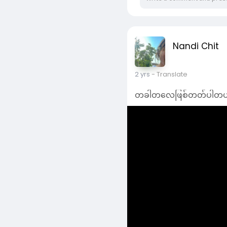
Nandi Chit
2 yrs
- Translate
တခါတလေဖြစ်တတ်ပါတယ