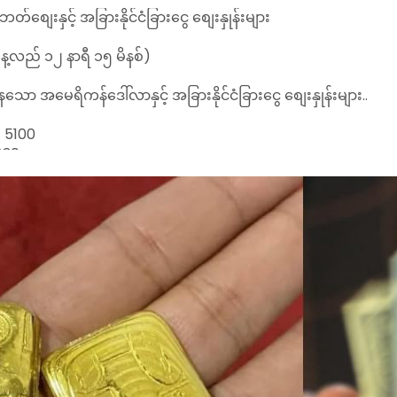
တ်စျေးနှင့် အခြားနိုင်ငံခြားငွေ စျေးနှုန်းများ
လည် ၁၂ နာရီ ၁၅ မိနစ်)
သော အမေရိကန်ဒေါ်လာနှင့် အခြားနိုင်ငံခြားငွေ စျေးနှုန်းများ..
 5100
830
 3.73
180
9
.