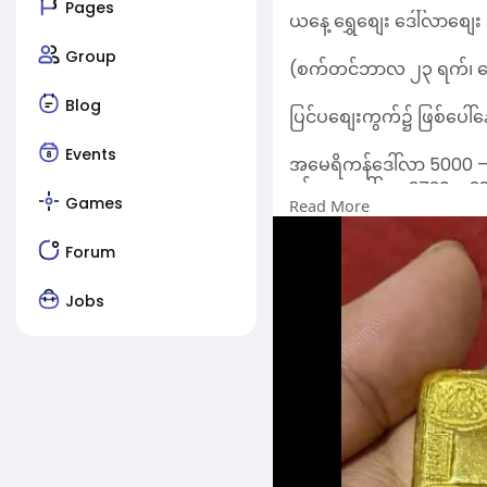
Pages
ယနေ့ ရွှေစျေး ဒေါ်လာစျေး ဘ
Group
(စက်တင်ဘာလ ၂၃ ရက်၊ နေ့
Blog
ပြင်ပစျေးကွက်၌ ဖြစ်ပေါ်နေ
Events
အမေရိကန်ဒေါ်လာ 5000 –
စင်ကာပူဒေါ်လာ 3730 – 3
Games
Read More
ဥရောပယူရို 5360 – 5530
ဂျပန်ယန်း 33.14 – 34.14
Forum
တောင်ကိုရီးယားဝမ် 3.62 –
အိန္ဒိယရူပီး 55.48 – 57.14
Jobs
မလေးရှားရင်းဂစ် 1130 – 1
တရုတ်ယွမ် 683 – 703
ထိုင်းဘတ် 146.00 – 150.3
ပြင်ပ ရွှေဈေးကွက်မှာတော့.
၁၆ ပဲရည် မီးလင်း
ရောင်းစျေး 6,820,000