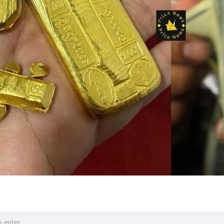
ုန်) သတ်မှတ်စျေးကတော့..
8,000
အောင်စ 2630 ဒေါ်လာ ဖြစ်သည်။