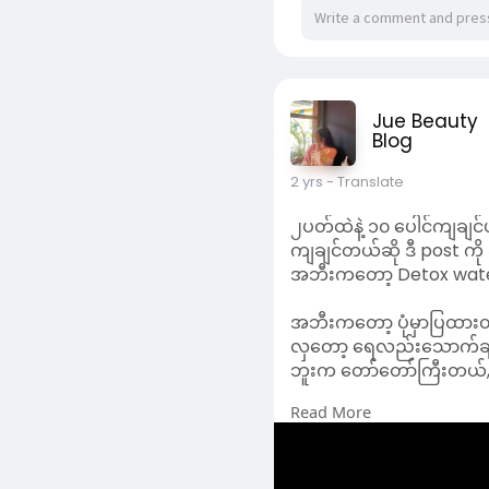
ကျချင်တယ်ဆို ဒီ post က
အဘီးကတော့ Detox water 
အဘီးကတော့ ပုံမှာပြထားတ
လှတော့ ရေလည်းသောက်ချင
ဘူးက တော်တော်ကြီးတယ်,
Read More
တစ်နေ့ အနည်းဆုံး ၁ ဘူ
သောက်ရင်း နည်းနည်းပျင်
ဆားငံသီး/မန်ကျည်းတို့
ဘယ်လိုနေနေ ရေလေးပိုသော
Detox Water ဘူးလေး
သူက Detox လုပ်ဖို့အတွက
Detox အတွက် အကန့်လေ
ပိုက်လေးကလည်း ခေါက်လိ
လုံးဝ Plastic အကောင်းစ
ဆေးရတာလည်းလွယ်တယ
ဈေးလည်း 1သောင်းကျော်က