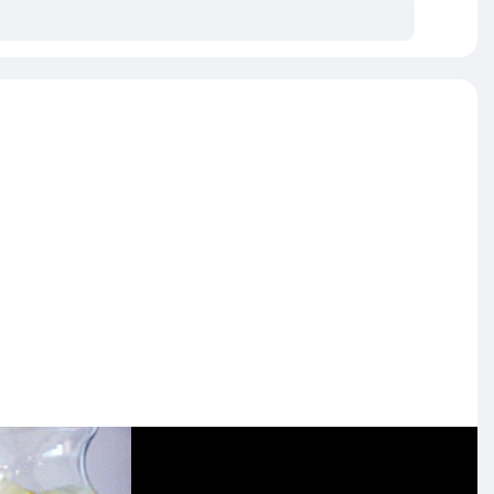
ောကျတယ်