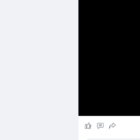
Jue Beauty
Blog
2 yrs
- Translate
၂ပတ်ထဲနဲ့ ၁၀ ပေါင်ကျချ