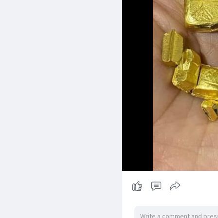
ဝယ်စျေး 6,770,000
၁၅ ပဲရည်
ရောင်းစျေး 6,400,000
ဝယ်စျေး 6,350,000
ရွှေကုန်သည်အသင်း (ရန်က
၁၆ ပဲရည် မီးလင်း - 5,28
၁၅ ပဲရည် - 4,958,000
ကမ္ဘာ့ရွှေဈေးနှုန်းမှာ တ
#ရွှေစျေး
#ဒေါ်လာစျေး
#ဘတ်စျေး