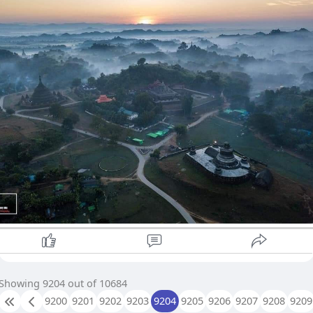
ဆိုင်ရာ အရေးပါသော မြို့တစ်မြို့ဖြစ်သည်။ မြောက်ဦးခရိုင်၏
ဒေသခွဲတစ်ခုဖြစ်သည့် မြောက်ဦးမြို့နယ်၏ မြို့တော်လည်း
ဖြစ်သည်။ ၁၄၃၀ မှ ၁၇၈၅ ခုနှစ်အထိ မြောက်ဦးနိုင်ငံတော်၏
မြို့တော်ဖြစ်ခဲ့ပြီး အရေးအပါဆုံးနှင့် အင်အားအကြီးဆုံး ရခိုင်ဘုရင်
ဖြစ်သည်။
#mrauk_u
Showing 9204 out of 10684
9200
9201
9202
9203
9204
9205
9206
9207
9208
9209