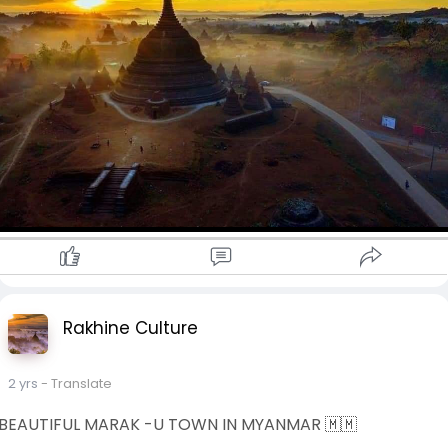
ဒေသခွဲတစ်ခုဖြစ်သည့် မြောက်ဦးမြို့နယ်၏ မြို့တော်လည်း
ဖြစ်သည်။ ၁၄၃၀ မှ ၁၇၈၅ ခုနှစ်အထိ မြောက်ဦးနိုင်ငံတော်၏
မြို့တော်ဖြစ်ခဲ့ပြီး အရေးအပါဆုံးနှင့် အင်အားအကြီးဆုံး ရခိုင်ဘုရင်
ဖြစ်သည်။
#mrauk_u
Rakhine Culture
2 yrs
- Translate
BEAUTIFUL MARAK -U TOWN IN MYANMAR 🇲🇲