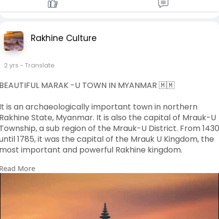
Rakhine Culture
2 yrs
- Translate
BEAUTIFUL MARAK -U TOWN IN MYANMAR 🇲🇲
It is an archaeologically important town in northern
Rakhine State, Myanmar. It is also the capital of Mrauk-U
Township, a sub region of the Mrauk-U District. From 143
until 1785, it was the capital of the Mrauk U Kingdom, the
most important and powerful Rakhine kingdom.
Read More
လှပသောမာရက်-U TOWN MYANMAR 🇲🇲
မြန်မာနိုင်ငံ ရခိုင်ပြည်နယ်မြောက်ပိုင်းရှိ ရှေးဟောင်းသုတေသန
ဆိုင်ရာ အရေးပါသော မြို့တစ်မြို့ဖြစ်သည်။ မြောက်ဦးခရိုင်၏
ဒေသခွဲတစ်ခုဖြစ်သည့် မြောက်ဦးမြို့နယ်၏ မြို့တော်လည်း