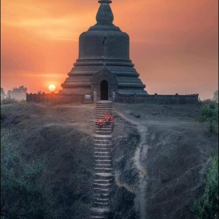
ဖြစ်သည်။ ၁၄၃၀ မှ ၁၇၈၅ ခုနှစ်အထိ မြောက်ဦးနိုင်ငံတော်၏
မြို့တော်ဖြစ်ခဲ့ပြီး အရေးအပါဆုံးနှင့် အင်အားအကြီးဆုံး ရခိုင်ဘုရင်
ဖြစ်သည်။
#mrauk_u