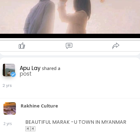
Apu Lay
shared a
post
2 yrs
Rakhine Culture
BEAUTIFUL MARAK -U TOWN IN MYANMAR
2 yrs
🇲🇲