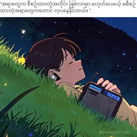
“အရာတွေက စီစဉ်ထားတဲ့အတိုင်း ဖြစ်လာမှာ မဟုတ်ပေမယ့် မစီစဉ်
ထားတဲ့အရာတွေကတောင် လှပနေနိုင်တယ်။ ”.