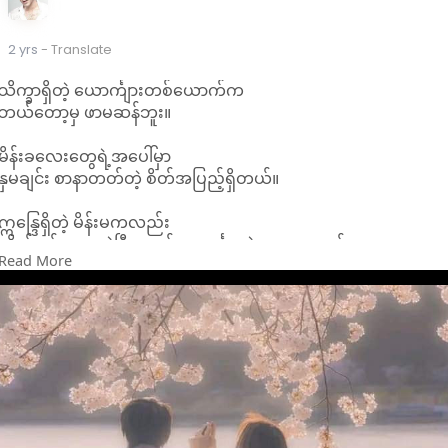
2 yrs
- Translate
သိက္ခာရှိတဲ့ ယောင်္ကျားတစ်ယောက်က
ဘယ်တော့မှ ဖာမဆန်ဘူး။
မိန်းခလေးတွေရဲ့အပေါ်မှာ
နှမချင်း စာနာတတ်တဲ့ စိတ်အပြည့်ရှိတယ်။
ဣန္ဒြေရှိတဲ့ မိန်းမကလည်း
ကိုယ့်ချစ်သူကလွဲပြီး ဘယ်ယောင်္ကျားနဲ့မှ အရောမဝင်ဘူး။
Read More
ပိုင်ရှင်ရှိလား မေးတဲ့အခါ
ရှိပါတယ်ဆိုတဲ့အကြောင်း ရဲရဲဝံ့ဝံ့ ပြောဆိုခြင်းဖြင့်
ချစ်သူအပေါ် သစ္စာရှိကြတယ်။ ။
ဖောက်ပြန်ခြင်း ပြစ်မှု့မှ
ကင်းရှင်းသောသူများ ဖြစ်ပါစေ။❣️🤍
#crd
#1997b