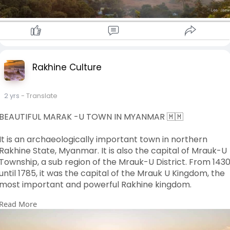
Rakhine Culture
2 yrs
- Translate
BEAUTIFUL MARAK -U TOWN IN MYANMAR 🇲🇲
It is an archaeologically important town in northern
Rakhine State, Myanmar. It is also the capital of Mrauk-U
Township, a sub region of the Mrauk-U District. From 143
until 1785, it was the capital of the Mrauk U Kingdom, the
most important and powerful Rakhine kingdom.
Read More
လှပသောမာရက်-U TOWN MYANMAR 🇲🇲
မြန်မာနိုင်ငံ ရခိုင်ပြည်နယ်မြောက်ပိုင်းရှိ ရှေးဟောင်းသုတေသန