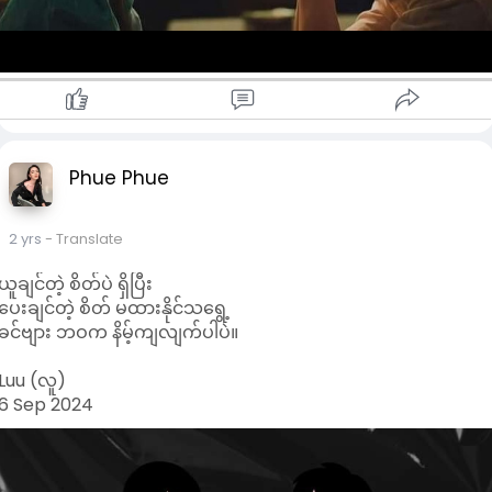
ကိုယ့်မှာ မျက်နှာပူတယ်ဆိုတာမျိုး မခံစားရဘူး။
တစ်ခုတော့ရှိတာပေါ့နော်။
ကိုယ့်အချစ်ကို တန်ဖိုးမထားဘဲ ဆုံးရှုံးသွားရင်
ပြန်ရဖို့တော့ ခက်လိမ့်မယ်။ 🖤
Phue Phue
2 yrs
- Translate
ယူချင်တဲ့ စိတ်ပဲ ရှိပြီး
ပေးချင်တဲ့ စိတ် မထားနိုင်သရွေ့
ခင်ဗျား ဘဝက နိမ့်ကျလျက်ပါပဲ။
Luu (လူ)
6 Sep 2024