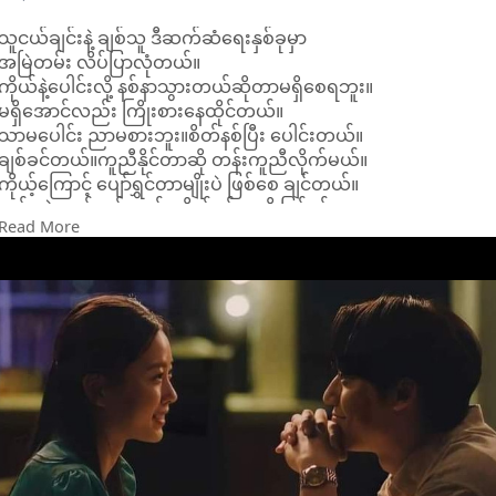
သူငယ်ချင်းနဲ့ ချစ်သူ ဒီဆက်ဆံရေးနှစ်ခုမှာ
အမြဲတမ်း လိပ်ပြာလုံတယ်။
ကိုယ်နဲ့ပေါင်းလို့ နစ်နာသွားတယ်ဆိုတာမရှိစေရဘူး။
မရှိအောင်လည်း ကြိုးစားနေထိုင်တယ်။
သာမပေါင်း ညာမစားဘူး။စိတ်နစ်ပြီး ပေါင်းတယ်။
ချစ်ခင်တယ်။ကူညီနိုင်တာဆို တန်းကူညီလိုက်မယ်။
ကိုယ့်ကြောင့် ပျော်ရွှင်တာမျိုးပဲ ဖြစ်စေ ချင်တယ်။
တစ်ခုပဲ မျှော်လင့်တယ်။ကိုယ်ခင်သလို ပြန်ခင်ပေး။
Read More
တန်ဖိုးထားပေးဖို့။ သူငယ်ချင်းအများကြီးမထားတတ်တာမို့
ပေါင်းမိတဲ့လူဆိုလည်း ရင်ဘတ်ရင်းပြီး ပေါင်းတယ်။
ချစ်သူဆိုလည်း ဘာတွေဝယ်ပေးဖို့
လုံးဝပူဆာမှာ မဟုတ်ဘူး။အချစ်က ပေးတယ်ဆိုရင်
ချောကလက်တစ်တောင့်လည်း တန်ဖိုးထားတယ်
ဘယ်ပေါင်းသင်းဆက်ဆံရေးမဆို
ကိုယ်ဟာ အမြဲလိပ်ပြာလုံတယ်။
ဘဝထဲ ဝင်လာတဲ့လူတိုင်းကို မေတ္တာစစ်တွေသာပေးခဲ့တာမို့
အကြောင်းဖန်လို့ နှုတ်ဆက်ခွဲခွာသွားရင်တောင်