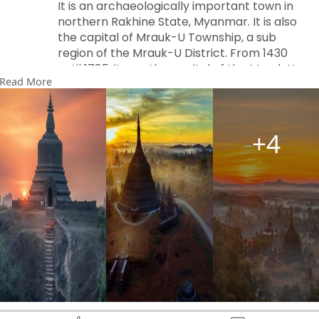
It is an archaeologically important town in
northern Rakhine State, Myanmar. It is also
the capital of Mrauk-U Township, a sub
region of the Mrauk-U District. From 1430
until 1785, it was the capital of the Mrauk U
Read More
Kingdom, the most important and powerful
Rakhine kingdom.
လှပသောမာရက်-U TOWN MYANMAR 🇲🇲
+4
မြန်မာနိုင်ငံ ရခိုင်ပြည်နယ်မြောက်ပိုင်းရှိ
ရှေးဟောင်းသုတေသနဆိုင်ရာ အရေးပါသော မြို့တစ်
မြို့ဖြစ်သည်။ မြောက်ဦးခရိုင်၏ ဒေသခွဲတစ်ခုဖြစ်
သည့် မြောက်ဦးမြို့နယ်၏ မြို့တော်လည်းဖြစ်သည်။
၁၄၃၀ မှ ၁၇၈၅ ခုနှစ်အထိ မြောက်ဦးနိုင်ငံတော်၏
မြို့တော်ဖြစ်ခဲ့ပြီး အရေးအပါဆုံးနှင့် အင်အားအကြီး
ဆုံး ရခိုင်ဘုရင်ဖြစ်သည်။
#mrauk_u