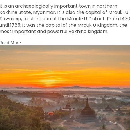
It is an archaeologically important town in northern
Rakhine State, Myanmar. It is also the capital of Mrauk-U
Township, a sub region of the Mrauk-U District. From 143
until 1785, it was the capital of the Mrauk U Kingdom, the
most important and powerful Rakhine kingdom.
Read More
လှပသောမာရက်-U TOWN MYANMAR 🇲🇲
မြန်မာနိုင်ငံ ရခိုင်ပြည်နယ်မြောက်ပိုင်းရှိ ရှေးဟောင်းသုတေသန
ဆိုင်ရာ အရေးပါသော မြို့တစ်မြို့ဖြစ်သည်။ မြောက်ဦးခရိုင်၏
ဒေသခွဲတစ်ခုဖြစ်သည့် မြောက်ဦးမြို့နယ်၏ မြို့တော်လည်း
ဖြစ်သည်။ ၁၄၃၀ မှ ၁၇၈၅ ခုနှစ်အထိ မြောက်ဦးနိုင်ငံတော်၏
မြို့တော်ဖြစ်ခဲ့ပြီး အရေးအပါဆုံးနှင့် အင်အားအကြီးဆုံး ရခိုင်ဘုရင်
ဖြစ်သည်။
#mrauk_u