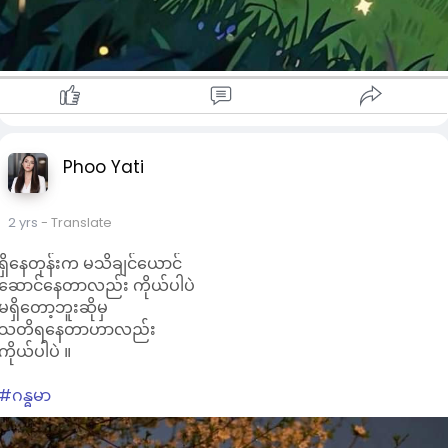
Phoo Yati
2 yrs
- Translate
ရှိနေတုန်းက မသိချင်ယောင်
ဆောင်နေတာလည်း ကိုယ်ပါပဲ
မရှိတော့ဘူးဆိုမှ
သတိရနေတာဟာလည်း
ကိုယ်ပါပဲ ။
#ဂန္ဓမာ