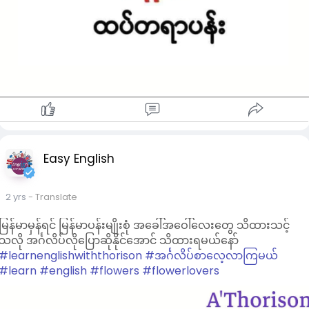
Easy English
2 yrs
- Translate
မြန်မာမှန်ရင် မြန်မာပန်းမျိုးစုံ အခေါ်အဝေါ်လေးတွေ သိထားသင့်
သလို အင်္ဂလိပ်လိုပြောဆိုနိုင်အောင် သိထားရမယ်နော်
#learnenglishwiththorison
#အင်္ဂလိပ်စာလေ့လာကြမယ်
#learn
#english
#flowers
#flowerlovers