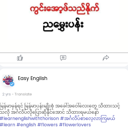
Easy English
2 yrs
- Translate
မြန်မာမှန်ရင် မြန်မာပန်းမျိုးစုံ အခေါ်အဝေါ်လေးတွေ သိထားသင့်
သလို အင်္ဂလိပ်လိုပြောဆိုနိုင်အောင် သိထားရမယ်နော်
#learnenglishwiththorison
#အင်္ဂလိပ်စာလေ့လာကြမယ်
#learn
#english
#flowers
#flowerlovers