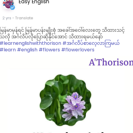
Easy English
2 yrs
- Translate
မြန်မာမှန်ရင် မြန်မာပန်းမျိုးစုံ အခေါ်အဝေါ်လေးတွေ သိထားသင့်
သလို အင်္ဂလိပ်လိုပြောဆိုနိုင်အောင် သိထားရမယ်နော်
#learnenglishwiththorison
#အင်္ဂလိပ်စာလေ့လာကြမယ်
#learn
#english
#flowers
#flowerlovers