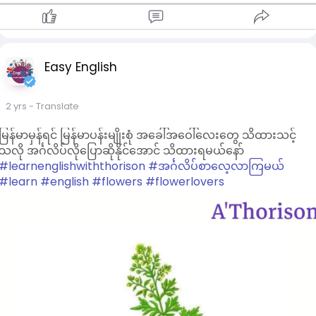
Easy English
2 yrs
- Translate
မြန်မာမှန်ရင် မြန်မာပန်းမျိုးစုံ အခေါ်အဝေါ်လေးတွေ သိထားသင့်
သလို အင်္ဂလိပ်လိုပြောဆိုနိုင်အောင် သိထားရမယ်နော်
#learnenglishwiththorison
#အင်္ဂလိပ်စာလေ့လာကြမယ်
#learn
#english
#flowers
#flowerlovers