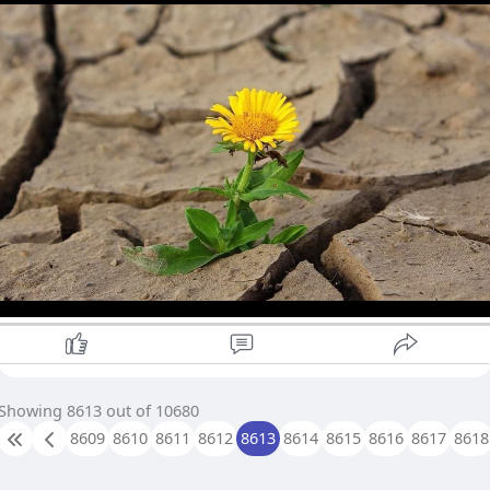
- ဘုန်းပြည့်ကြွယ်
💭 || 22.10.2024
#crd
Showing 8613 out of 10680
8609
8610
8611
8612
8613
8614
8615
8616
8617
8618