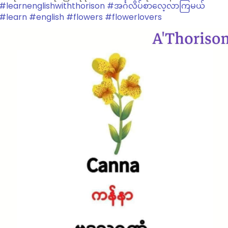
#learnenglishwiththorison
#အင်္ဂလိပ်စာလေ့လာကြမယ်
#learn
#english
#flowers
#flowerlovers