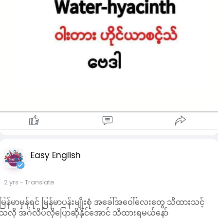
Easy English
2 yrs
- Translate
မြန်မာမှန်ရင် မြန်မာပန်းမျိုးစုံ အခေါ်အဝေါ်လေးတွေ သိထားသင့်
သလို အင်္ဂလိပ်လိုပြောဆိုနိုင်အောင် သိထားရမယ်နော်