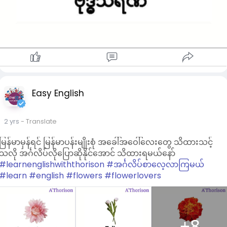
Easy English
2 yrs
- Translate
မြန်မာမှန်ရင် မြန်မာပန်းမျိုးစုံ အခေါ်အဝေါ်လေးတွေ သိထားသင့်
သလို အင်္ဂလိပ်လိုပြောဆိုနိုင်အောင် သိထားရမယ်နော်
#learnenglishwiththorison
#အင်္ဂလိပ်စာလေ့လာကြမယ်
#learn
#english
#flowers
#flowerlovers
+8