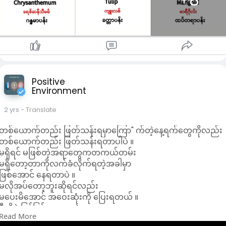
Positive
Environment
2 yrs
- Translate
တစ်ယောက်တည်း ဖြတ်သန်းရမှာကြော" က်တဲ့နေ့ရက်တွေကိုလည်း
တစ်ယောက်တည်း ဖြတ်သန်းရတာပါပဲ ။
မရှိရင် မဖြစ်တဲ့အရာတွေကတကယ်တမ်း
မရှိတော့တာကိုလက်ခံလိုက်ရတဲ့အခါမှာ
ဖြစ်အောင် နေရတာပဲ ။
မလိုအပ်တော့ဘူးဆိုရင်လည်း
မပေးမိအောင် အဝေးဆုံးကို ပြေးရတယ် ။
ဒီလိုပဲ ပြန်ဖြစ်သွားတာပဲမလား...
Read More
ပုံပျက်ပန်းပျက်နဲ့ စိတ်ခံစားချက်မရှိတော့တဲ့ အတိုင်း ။