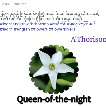
2 yrs
- Translate
မြန်မာမှန်ရင် မြန်မာပန်းမျိုးစုံ အခေါ်အဝေါ်လေးတွေ သိထားသင့်
သလို အင်္ဂလိပ်လိုပြောဆိုနိုင်အောင် သိထားရမယ်နော်
#learnenglishwiththorison
#အင်္ဂလိပ်စာလေ့လာကြမယ်
#learn
#english
#flowers
#flowerlovers