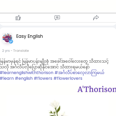
Easy English
2 yrs
- Translate
မြန်မာမှန်ရင် မြန်မာပန်းမျိုးစုံ အခေါ်အဝေါ်လေးတွေ သိထားသင့်
သလို အင်္ဂလိပ်လိုပြောဆိုနိုင်အောင် သိထားရမယ်နော်
#learnenglishwiththorison
#အင်္ဂလိပ်စာလေ့လာကြမယ်
#learn
#english
#flowers
#flowerlovers