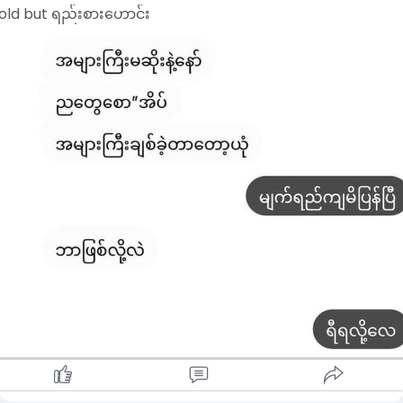
old but ရည်းစားဟောင်း