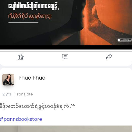
Phue Phue
2 yrs
- Translate
မိန်းမတစ်ယောက်ရဲ့ဖွင့်ဟဝန်ခံချက် 💭
#pannsbookstore