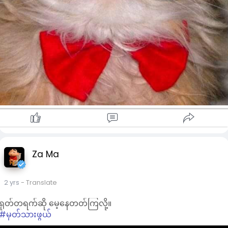
Za Ma
2 yrs
- Translate
ရုတ်တရက်ဆို မေ့နေတတ်ကြလို့။
#မှတ်သားဖွယ်