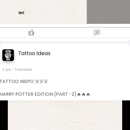
Tattoo Ideas
2 yrs
- Translate
TATTOO INSPO ☠️☠️☠️
HARRY POTTER EDITION (PART -2)🔥🔥🔥