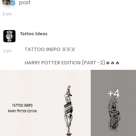
post
လုပ်ငန်းရှင်များအသင်းမှ အသိပေးထားသည်။
2 yrs
#centralnewsnaypyitaw
Tattoo Ideas
TATTOO INSPO ☠️☠️☠️
2 yrs
HARRY POTTER EDITION (PART -2)🔥🔥🔥
+4