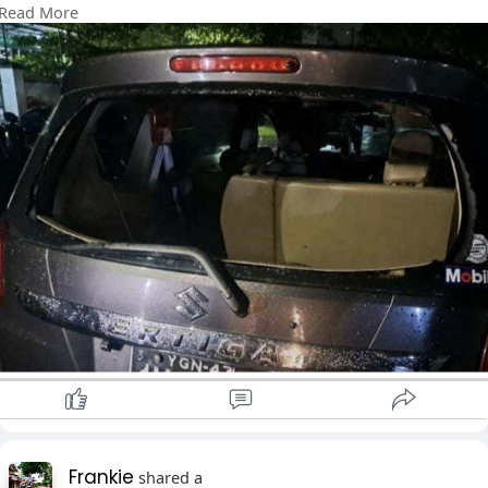
Read More
“မနေ့ ညကမိတယ်လို့ သိရတယ်။ ကျန်တဲ့ဟာတော့ မသိရသေးဘူး။”
ဟု ရွှေဆိုင်ပိုင်ရှင်တစ်ဦးက ပြောသည်။
မြရွှေယုန်ရွှေဆိုင်မှ လှိုင်မြို့နယ်၊ (၄)ရပ်ကွက်၊ အေးရိပ်မွန်လမ်းမ
ကြီး၊ ခြံအမှတ်(၂)ရှေ့တွင် အောက်တိုဘာလ ၂၁ရက် ညနေ ၆နာရီ
၃၀အချိန် အိမ်ပြန်သယ်လာသည့် ရွှေသေတ္တာသုံးလုံးဖြင့်ထည့်ထား
သော ရွှေထည် ငါးပိဿာကို သေနတ်ပစ်ခတ်လုယက်မှုနှင့်ပတ်သက်
သည့် တရားခံများအား အောက်တိုဘာလ ၂၃ ရက်နေ့ တွင် ဖမ်းဆီး
အရေးယူဆောင်ရွက်သည့် သက်ဆိုင်ရာ တာဝန်ရှိပုဂ္ဂိုလ်များအား
ကျေးဇူးအထူးတင်ရှိကြောင်း ရန်ကုန်တိုင်းဒေသကြီး ရွှေလုပ်ငန်းရှင်
များအသင်း (YGEA) မှ ထုတ်ပြန်ထားသည်။
ရွှေဆိုင်ပိုင်ရှင်များအနေဖြင့် မိမိရွှေဆိုင်များတွင် CCTV များ တပ်
ဆင်ထားသည့်အတိုင်း မိမိတို နေထိုင်သည့် အိမ်နေရာပတ်ဝန်းကျင်
နှင့် ကားပါကင်နေရာများတွင် CCTVကင်မရာများ တပ်ဆင်ခြင်း၊
အရေးပေါ် Alarm Bellများ တပ်ဆင်ခြင်း၊ မိမိတို ရွှေငွေသယ်ဆောင်
သည့် ယာဉ်များတွင် ကင်မရာတပ်ဆင်ခြင်း၊ GPS စနစ်များ ထားရှိ
ခြင်းတိုကို ကြိုတင်ပြင်ဆင်ထားခြင်းဖြင့် ဒုစရိုက်လုယက်မှုများ မ
ဖြစ်ပေါ်အောင် ကာကွယ်နိုင်ကြောင်း ရန်ကုန်တိုင်းဒေသကြီး ရွှေ
Frankie
shared a