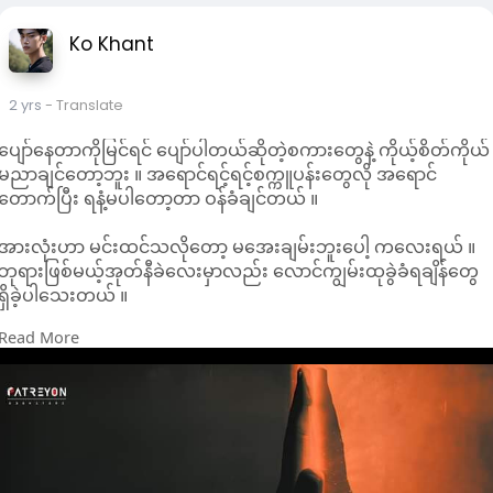
Ko Khant
2 yrs
- Translate
ပျော်နေတာကိုမြင်ရင် ပျော်ပါတယ်ဆိုတဲ့စကားတွေနဲ့ ကိုယ့်စိတ်ကိုယ်
မညာချင်တော့ဘူး ။ အရောင်ရင့်ရင့်စက္ကူပန်းတွေလို အရောင်
တောက်ပြီး ရနံ့မပါတော့တာ ဝန်ခံချင်တယ် ။
အားလုံးဟာ မင်းထင်သလိုတော့ မအေးချမ်းဘူးပေါ့ ကလေးရယ် ။
ဘုရားဖြစ်မယ့်အုတ်နီခဲလေးမှာလည်း လောင်ကျွမ်းထုခွဲခံရချိန်တွေ
ရှိခဲ့ပါသေးတယ် ။
Read More
|| sitttinaing