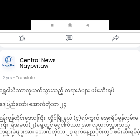
Central News
Naypyitaw
2 yrs
- Translate
ရွှေငါးပိဿာလုယက်သွားသည့် တရားခံများ ဖမ်းဆီးရမိ
နေပြည်တော်၊ အောက်တိုဘာ ၂၄
ရန်ကုန်တိုင်းဒေသကြီး၊ လှိုင်မြို့နယ် (၄)ရပ်ကွက် အေးရိပ်မွန်လမ်းမ
ကြီး ခြံအမှတ်(၂)ရှေ့တွင် ရွှေငါးပိဿာ အား လုယက်သွားသည့်
တရားခံများအား အောက်တိုဘာ ၂၃ ရက်နေ့ညပိုင်းတွင် ဖမ်းဆီးရမိခဲ
ကြောင်း သိရသည်။