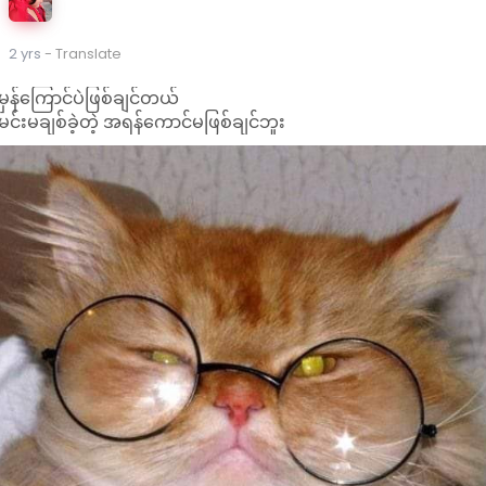
2 yrs
- Translate
မှန်ကြောင်ပဲဖြစ်ချင်တယ်
မင်းမချစ်ခဲ့တဲ့ အရန်ကောင်မဖြစ်ချင်ဘူး