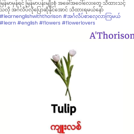
မြန်မာမှန်ရင် မြန်မာပန်းမျိုးစုံ အခေါ်အဝေါ်လေးတွေ သိထားသင့်
သလို အင်္ဂလိပ်လိုပြောဆိုနိုင်အောင် သိထားရမယ်နော်
#learnenglishwiththorison
#အင်္ဂလိပ်စာလေ့လာကြမယ်
#learn
#english
#flowers
#flowerlovers