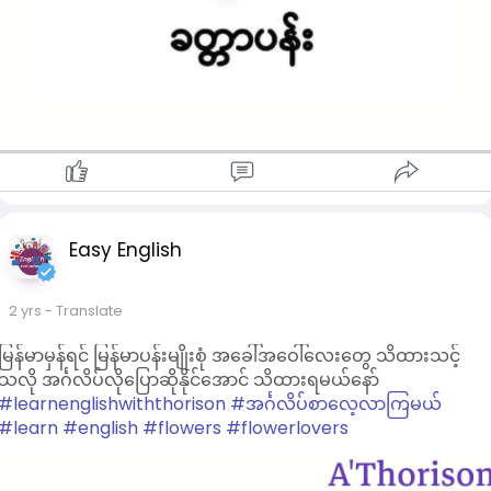
Easy English
2 yrs
- Translate
မြန်မာမှန်ရင် မြန်မာပန်းမျိုးစုံ အခေါ်အဝေါ်လေးတွေ သိထားသင့်
သလို အင်္ဂလိပ်လိုပြောဆိုနိုင်အောင် သိထားရမယ်နော်
#learnenglishwiththorison
#အင်္ဂလိပ်စာလေ့လာကြမယ်
#learn
#english
#flowers
#flowerlovers