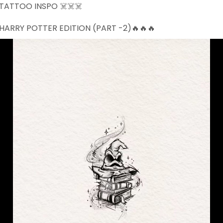
TATTOO INSPO ☠️☠️☠️
HARRY POTTER EDITION (PART -2)🔥🔥🔥