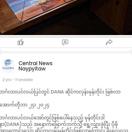
Central News
Naypyitaw
2 yrs
- Translate
ဘင်္ဂလားပင်လယ်ပြင်တွင် DANA ဆိုင်ကလုန်းမုန်တိုင်း ဖြစ်လာ
အောက်တိုဘာ ၂၄၊ ၂၀၂၄
ဘင်္ဂလားပင်လယ်အော်တွင်ဖြစ်ပေါ်နေသည့် မုန်တိုင်းဒါ
နာ(DANA)သည် အနောက်မြောက်ဘက်သို့ ရွေ့လျားခဲ့ပြီး ပိုမို
အားကောင်းသော ဆိုင်ကလုန်းမုန်တိုင်းဖြစ်လာကြောင်း မိုးလေဝသ