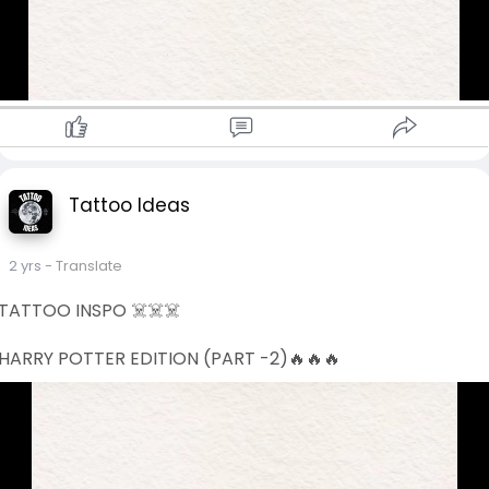
Tattoo Ideas
2 yrs
- Translate
TATTOO INSPO ☠️☠️☠️
HARRY POTTER EDITION (PART -2)🔥🔥🔥