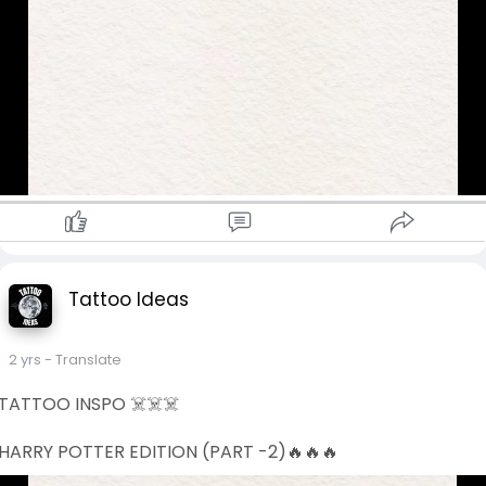
Tattoo Ideas
2 yrs
- Translate
TATTOO INSPO ☠️☠️☠️
HARRY POTTER EDITION (PART -2)🔥🔥🔥