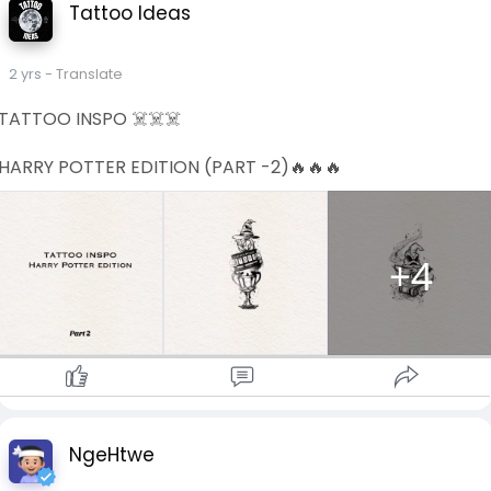
Tattoo Ideas
2 yrs
- Translate
TATTOO INSPO ☠️☠️☠️
HARRY POTTER EDITION (PART -2)🔥🔥🔥
+4
NgeHtwe