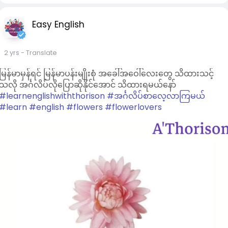
နှင့်ပြည်နယ် နေရာအနှံ့အပြား မိုးထစ်ချုန်းရွာပြီး စစ်ကိုင်း၊ မန္တလေး၊
မကွေး၊ ကချင်နှင့် ချင်းပြည်နယ်တို့တွင် နေရာကွက်၍ မိုးကြီးနိုင်
Easy English
ကြောင်းနှင့် ရွာရန်ရာနှုန်းပြည့်ဖြစ်ကြောင်း ထုတ်ပြန်ထားသည်။
မြစ်ဝကျွန်းပေါ်၊ ရခိုင်ကမ်းရိုးတန်းတလျှောက်နှင့် ကမ်းလွန်ပင်လယ်
2 yrs
- Translate
ပြင်တို့တွင် မကြာခဏမိုးသက်လေပြင်းကျရောက်ပြီး ရေပြင်/
မြေပြင်လေ တနာရီ မိုင် ၅၀ မှ ၅၅ မိုင်အထိ တိုက်ခတ်နိုင်ကာ လှိုင်း
မြန်မာမှန်ရင် မြန်မာပန်းမျိုးစုံ အခေါ်အဝေါ်လေးတွေ သိထားသင့်
အမြင့် ၁၁ ပေမှ ၁၅ ပေအထိ ရှိနိုင်ကြောင်းနှင့် မုတ္တမကွေ့၊ မွန်-
သလို အင်္ဂလိပ်လိုပြောဆိုနိုင်အောင် သိထားရမယ်နော်
တနင်္သာရီကမ်းရိုးတန်းတလျှောက်နှင့် ကမ်းလွန်ပင်လယ်ပြင်တို့တွင်
#learnenglishwiththorison
#အင်္ဂလိပ်စာလေ့လာကြမယ်
ရံဖန်ရံခါ မိုးသက်လေပြင်း ကျရောက်ပြီး လေတိုက်နှုန်း တနာရီ မိုင်
#learn
#english
#flowers
#flowerlovers
၄၀နှင့် လှိုင်းအမြင့် ၉ ပေမှ ၁၁ ပေအထိရှိနိုင်ကြောင်းလည်း ခန့်မှန်း
ထားသည်။
နောက်နှစ်ရက်အတွက် ခန့်မှန်ချက်အနေဖြင့် နေပြည်တော်၊ မန္တလေး၊
မကွေး၊ ပဲခူး၊ ရန်ကုန်၊ ဧရာဝတီ၊ တနင်္သာရီ၊ ကရင်နှင့် မွန်ပြည်နယ်တို့
တွင် နေရာစိပ်စိပ်မှ နေရာအနှံ့အပြားမိုးထစ်ချုန်းရွာမည်ဖြစ်ကြောင်း
လည်း မိုး/ဇလက ဆိုထားသည်။
ဓာတ်ပုံ- မိုးလေဝသနှင့် ဇလဗေဒညွှန်ကြားမှုဦးစီးဌာန