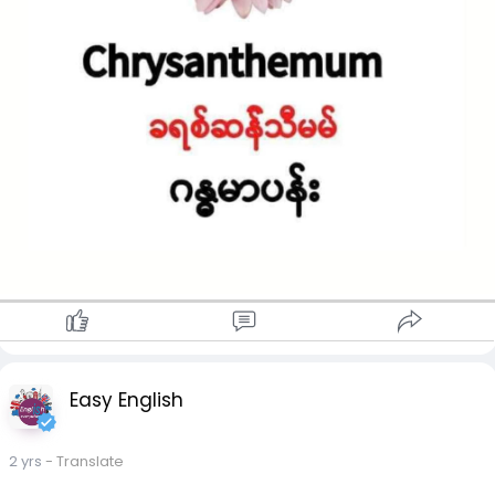
#centralnewsnaypyitaw
Easy English
2 yrs
- Translate