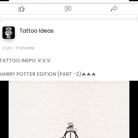
Tattoo Ideas
2 yrs
- Translate
TATTOO INSPO ☠️☠️☠️
HARRY POTTER EDITION (PART -2)🔥🔥🔥