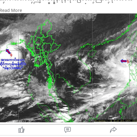
နှင့် ဇလဗေဒညွှန်ကြားမှုဦးစီးဌာနက ယနေ့နံနက် သတင်း
Read More
ထုတ်ပြန်သည်။
ဆိုင်ကလုန်းမုန်တိုင်းသည် ရခိုင်ပြည်နယ်၊ ဂွမြို့ အနောက်၊
အနောက်မြောက်ဘက် ရေမိုင် ၃၆၅ မိုင်ခန့်နှင့် အိန္ဒိယနိုင်ငံ၊ ဩရိဿ
ပြည်နယ်၊ ဒမ်မရာမြို့ တောင်ဘက်၊ အရှေ့တောင်ဘက် ရေမိုင် ၁၆၅
မိုင်ခန့်အကွာ ပင်လယ်ပြင်တွင် ဗဟိုပြုနေပြီး မြန်မာနိုင်ငံဘက်သို့
ဦးတည်ရွေ့လျားမည့် အခြေအနေ မရှိသည့်အတွက် အဝါရောင်
အဆင့် သတ်မှတ်ထားကြောင်း မိုးလေဝသနှင့် ဇလဗေဒညွှန်ကြားမှု
ဦးစီးဌာနက သုံးသပ်ထားသည်။
မုန်တိုင်းသည် အနောက်ဘက်သို့ဆက်လက်ရွေ့လျားပြီး
အောက်တိုဘာ ၂၅ ရက်မနက်အစောပိုင်းတွင် ဩရိဿပြည်နယ်
မြောက်ပိုင်းနှင့် အနောက်ဘင်္ဂလားပြည်နယ်ကမ်းခြေတို့အား ပူရီမြို့
နှင့် ဆာဂါကျွန်းတို့အကြား ဒမ်မရာမြို့အနီးမှ ဖြတ်ကျော်နိုင်သည်ဟု
ခန့်မှန်းထားသည်။
မုန်တိုင်းအရှိန်ကြောင့် ရှမ်းပြည်အရှေ့ပိုင်းနှင့် ကယားပြည်နယ်တွင်
နေရာကွက်ကျား၊ ကရင်ပြည်နယ်၌ နေရာကျဲကျဲ၊ နေပြည်တော်၊ ပဲခူး၊
ရှမ်းပြည်တောင်ပိုင်း၊ မွန်ပြည်နယ်တို့တွင် နေရာစိပ်စိပ်နှင့် ကျန်တိုင်း