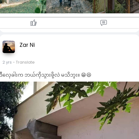
အစကတည်းက Jungle Vibes လေးရယ် Trekking
& Camping Vibes လေးရယ် သူ့ဟာနဲ့သူမိုက်ပြီး
သားကိုမှ IG Spots အသစ်တွေပါ ထပ်ထည့်လိုက်
တော့ တနေရာတည်းမှာတင် ဘာမှထပ်မလိုတော့
အောင်အခုဆိုပြည့်စုံနေပြီဖြစ်တဲ့ Breeze Garden🍀
🏞️ပုံထဲကနေရာလေးတွေကတော့ ရောက်ဖူးပြီးသား
Zar Ni
လူက သိလောက်ပေမယ့် အခုမှလာမယ့်လူတွေ
အတွက်လည်း ဝင်လာတာနဲ့မြင်သာအောင် ရောက်တာ
နဲ့ ခဏနားပြီး Reception အနောက်လေးဝင်သွားတာ
2 yrs
- Translate
နဲ့ရောက်ပါပြီ
ဒီ​​​လှေခါးက ဘယ်ကိုသွားဖို့လဲ မသိဘူး။ 😁😆
တန်ဆောင်တိုင် အမှီလေး ချစ်ကြည်နူးတစ်တီတူးဖို့
အကြံပြုချင်သလို၊ ပိတ်ရက်လေးတွေမှာလည်း
ခရီးသွားမယ်ဆိုတိုင်း ရန်ဖြစ်ကြတဲ့ ဘော်ဒါတွေစုပြီး
ရန်ကုန်နားပဲလာခဲ့လိုက်ကြပါတော့နော်😁
🚐Breeze garden Addes
ရန်ကုန်ဘက်က လာမယ်ဆိုရင်တော့ (၁၀) မိုင်ကုန်း၊
ဘူးလယ်အင်းရွာ (အင်းတကော်အကျော်) ဓမ္မဒူတ