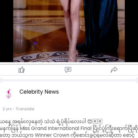
Celebrity News
2 yrs
- Translate
ယနေ့ အရမ်းလှနေတဲ့ သဲသဲ ရဲ့ပုံရိပ်လေးပါ 😍🇲🇲
မနက်ဖြန် Miss Grand International Final ပြိုင်ပွဲကြီးရောက်ပြီဆိ
တော့ ဘယ်သူက Winner Crown ကိုစောင်းခွင့်ရမလဲဆိုတာ စောင့်