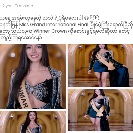
2 yrs
- Translate
ယနေ့ အရမ်းလှနေတဲ့ သဲသဲ ရဲ့ပုံရိပ်လေးပါ 😍🇲🇲
မနက်ဖြန် Miss Grand International Final ပြိုင်ပွဲကြီးရောက်ပြီဆိ
တော့ ဘယ်သူက Winner Crown ကိုစောင်းခွင့်ရမလဲဆိုတာ စောင့်
ကြည့်ကြရအောင်နော်