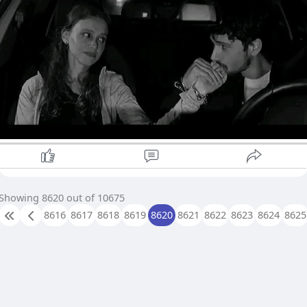
Showing 8620 out of 10675
8616
8617
8618
8619
8620
8621
8622
8623
8624
8625