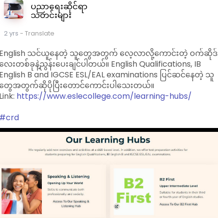
ပညာရေးဆိုင်ရာ
Brezze Garden
သတင်းများ
ဆက်သွယ်ရန်ဖုန်းနံပါတ်
2 yrs
- Translate
☎️09891187124
English သင်ယူနေတဲ့ သူတွေအတွက် လေ့လာလို့ကောင်းတဲ့ ဝက်ဆိုဒ်
လေးတစ်ခုနဲ့ညွန်းပေးချင်ပါတယ်။ English Qualifications, IB
English B and IGCSE ESL/EAL examinations ပြင်ဆင်နေတဲ့ သူ
တွေအတွက်ဆိုပိုပြီးတောင်ကောင်းပါသေးတယ်။
Link:
https://www.eslecollege.com/learning-hubs/
#crd