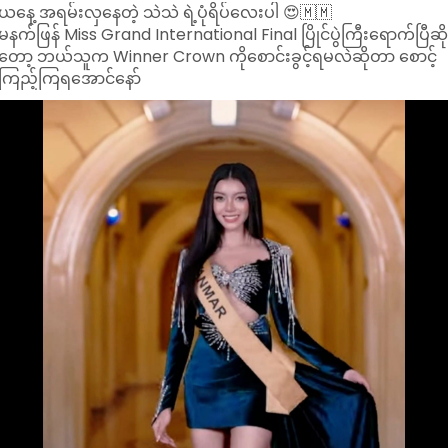
ယနေ့ အရမ်းလှနေတဲ့ သဲသဲ ရဲ့ပုံရိပ်လေးပါ 😍🇲🇲
မနက်ဖြန် Miss Grand International Final ပြိုင်ပွဲကြီးရောက်ပြီဆိ
တော့ ဘယ်သူက Winner Crown ကိုစောင်းခွင့်ရမလဲဆိုတာ စောင့်
ကြည့်ကြရအောင်နော်