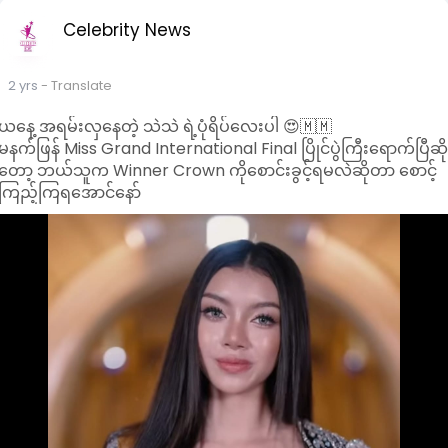
Celebrity News
2 yrs
- Translate
ယနေ့ အရမ်းလှနေတဲ့ သဲသဲ ရဲ့ပုံရိပ်လေးပါ 😍🇲🇲
မနက်ဖြန် Miss Grand International Final ပြိုင်ပွဲကြီးရောက်ပြီဆိ
တော့ ဘယ်သူက Winner Crown ကိုစောင်းခွင့်ရမလဲဆိုတာ စောင့်
ကြည့်ကြရအောင်နော်