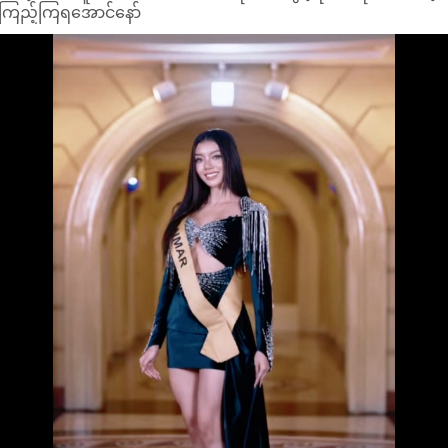
ကြည့်ကြရအောင်နော်