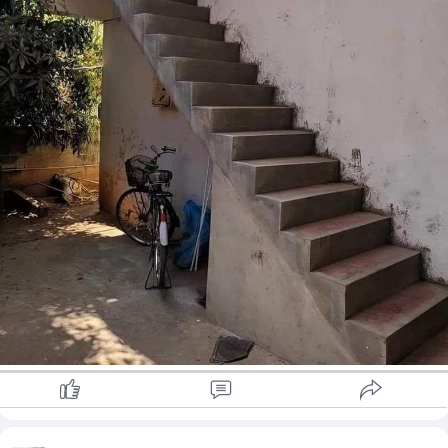
တက္ကသိုလ်ရှေ့လမ်းက "Breeze garden " ဆိုတဲ့
ဆိုင်းဘုတ်အတိုင်း ဝင်လာလို့ရပါတယ်
🚗ပဲခူးဘက်က လာရင်
ဟန်သာဂေါက်ကွင်း အကျော်၊
ဓမ္မဒူတ မုဒ်ဦးလမ်းထဲတည့်တည့်ဝင်ပြီး ဓမ္မဒူတ
တက္ကသိုလ်ရှေ့လမ်းက " Breeze Garden " ဆိုတဲ့
ဆိုင်းဘုတ်အတိုင်း ဝင်လာလို့ရပါတယ်
🚗Bus ကားနဲ့ Budget Trip လေး လာမယ်ဆိုရင်တော့
ဓမ္မဒူတ တက္ကသိုလ် (သို့) ဆယ်မိုင်ကုန်းဆင်း ခြံတရာ
လည်ပေါက်ဂိတ်လို့လည်းသိကြပါတယ်ဗျ။
အဲ့မှာ ဆင်းပြီးတည့်တည့် ဝင်လာလို့ရပါတယ်
🚗ရန်ကုန်မြို့ထဲက​နေ ​ထောက်ကြန့်လမ်းဆုံ​ရောက်တဲ့
YBSကားကိုစီးပါ ​ပြီးရင်ထောက်ကြန့်လမ်းဆုံမှာဆင်း
ပါ အဲ့က​နေမှ ပဲခူးသွားတဲ့ကားစီးပြီး ဓမ္မဒူတ​တောရ
(ဆယ်မိုင်ကုန်း) မှတ်တိုင်မှာဆင်းပါ ပြီး​တော့ ဆိုင်
ကယ် ကယ်ရီငှားပြီး Breeze Gardenကိုလာလို့ရပါ
တယ် 🍀