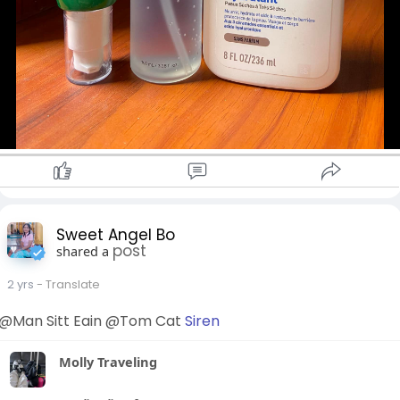
Sweet Angel Bo
post
shared a
2 yrs
- Translate
@Man Sitt Eain @Tom Cat
Siren
Molly Traveling