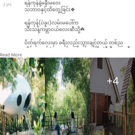
ရန်ကုန်နဲ့မနီးမဝေး
2 yrs
သဘာဝနှင့်ထိတွေ့ခြင်း🍀
ရန်ကုန်(ပဲခူး)လမ်းမပေါ်က
သီးသန့်ကမ္ဘာငယ်လေးဆီသို့☘️
ပိတ်ရက်လေးမှာ ခရီးလည်းသွားချင်တယ် တစ်ည
အိပ်လောက်ပဲသွားချင်တယ် ရန်ကုန်မြို့နဲ့နီးနီးနားနားဒီ
Read More
နေရာလေးသွားကြည့်နော်☘️
``Breeze garden´´ လို့ခေါ်တဲ့ဒီနေရာလေးမှာ သဘာ
ဝ အလှတရားကိုကြိုက်နှစ်သက်တဲ့သူတွေ Trekking
+4
ပြုလုပ်ရတာကြိုက်တဲ့သူတွေမိသားစုနဲ့အေးဆေးလာ
ချင်တဲ့သူတွေသူငယ်ချင်းတွေစုပြီးလာချင်တဲ့သူတွေ
အတွက်အရမ်းအဆင်ပြေတဲ့နေရာလေးတနေရာ🍀
🍀သစ်ပင်ဝါးရိပ်လေးတွေ သစ်ပင်စိမ်းစိမ်းစိုစို
တောအုပ်အုပ်ဆိုင်းဆိုင်းနဲ့ရှိတဲ့နေရာလေး
``Breeze Garden´´မှာ