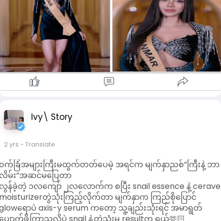
Ivy\ Story
2 yrs
- Translate
ဝက်ခြံအများကြီးမထွက်တတ်ပေမဲ့ အရင်က မျက်နှာညစ်”ကြီးနဲ့ ဘာ
လိမ်း”အဆင်မပြေတာ
လွန်ခဲ့တဲ့ ၁လကျော် ၂လလောက်က စပြီး snail essence နဲ့ cerave
moisturizerတွဲသုံးကြည့်လိုက်တာ မျက်နှာက ကြည်စိုပြောင်
glowရောပဲ axis-y serum ကတော့ သူ့ချည်းသုံးရင် အမာရွတ်
ပျောက်ဖို့ကြာသလိုပဲ snail နဲ့တွဲသုံးမှ resultက ရှယ်🫶🏻