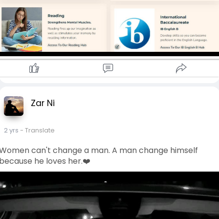
Zar Ni
2 yrs
- Translate
Women can't change a man. A man change himself
because he loves her.❤️