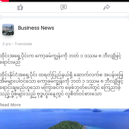
Business News
2 yrs
- Translate
ထိုင်းအရှေ့ပိုင်းက ကော့ခမ်ကျွန်းကို ဘတ် ၁ ဒဿမ ၈ ဘီလျံဖြင့်
ရောင်းမည်
ထိုင်းနိုင်ငံအရှေ့ပိုင်း ထရတ်ပြည်နယ်ရှိ ဆောက်လက်စ အပန်းဖြေ
အိမ်များပါဝင်သော ကော့ခမ်ကျွန်းကို ဘတ် ၁ ဒဿမ ၈ ဘီလျံဖြင့်
ရောင်းချမည်ဟူသော မကြာခင်က ဖေ့စ်ဘုတ်ပေါ်တွင် ကြေညာခဲ့
သည့် ပို့စ်များသည် ဗုဒ္ဓဟူးနေ့တွင် လူစိတ်ဝင်စားသော
အကြောင်းအရာဖြစ်လာခဲ့သည်။
Read More
ဖေ့စ်ဘုတ်စ်အသုံးပြုသူ Apassara Sonsab ဆိုသူက အဆိုပါ
ပုဂ္ဂလိကပိုင်ကျွန်းသည် ထရတ်ပြည်နယ်တွင် အလှဆုံးကျွန်း
ဖြစ်ကြောင်းနှင့် ရောင်းချမည့်အစီအစဉ်ထဲတွင် ဆောက်လက်စ