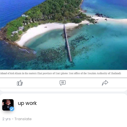
အပန်းဖြေအိမ်များကိုလည်း ထည့်သွင်းထားကြောင်း ရေးသားထားခဲ့
သည်။
ပို့စ်တွင် ရေးသားထားချက်အရ ရောင်းချမည့် ကျွန်းပေါ်ရှိ ဧရိယာ
သည် ၁၀ ဧကခန့်ရှိပြီး ကြည်လင်တောက်ပသော ပင်လယ်ရေ၊
သန့်ရှင်းသော သဲသောင် မီတာ ၃၀၀ ခန့်နှင့် လှပသော မီးတောင်
ကျောက်အစုအဝေးများ တည်ရှိနေသည်ဟု ဆိုထားသည်။ ကျွန်း
သည် ထရတ်ပြည်နယ် အဓိက ကုန်းမြေမှ ၃၅ ကီလိုမီတာအကွာ၊
ကော့မတ်ခ်မှ ၁ ကီလိုမီတာခန့်အကွာတွင် တည်ရှိသည်ဟုလည်း
ဆိုသည်။
ကော့ခမ်ကို ရောင်းချမည်ဆိုသော ပို့စ်များနှင့် ပတ်သက်၍ ထိုင်းနိုင်ငံ
ခရီးသွားလုပ်ငန်း အာဏာပိုင်အဖွဲ့၏ ထရတ်ပြည်နယ်ရုံးက ပြည်
သူများအနေဖြင့် ဘတ် ၁ ဒဿမ ၈ ဘီလျံရှိစရာမလိုဘဲ အဆိုပါကျွန်း
ကို ကော့မတ်မှတဆင့် မော်တော်ဘုတ်၊ ကယက်တို့နှင့် သွားရောက်၍
မီးတောင်ကျေက် အစုအဝေးများ၊ သန္တာကျောက်များနှင့် လှပသော
ပတ်ဝန်းကျင်ရှုခင်းများကို ကြည့်ရှု့ခံစားနိုင်ပါကြောင်း တုန့်ပြန်
up work
ထားခဲ့သည်။
2 yrs
- Translate
ကော့ခမ်သည် လွန်ခဲ့သည့် နှစ်သန်း ရာပေါင်းများစွာက မီးတောင်