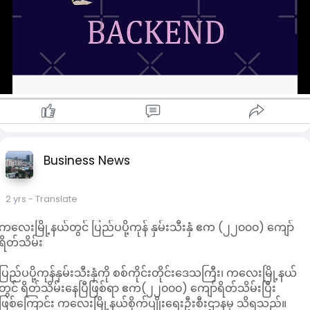
Business News
2 yrs
- Translate
ကလေးမြို့နယ်တွင် ပြည်ပပို့ကုန် နှမ်းသီးနှံ ဧက (၂၂၀၀၀) ကျော်
ရိတ်သိမ်း
ပြည်ပပို့ကုန်နှမ်းသီးနှံကို စစ်ကိုင်းတိုင်းဒေသကြီး၊ ကလေးမြို့နယ်
တွင် ရိတ်သိမ်းနေပြီဖြစ်ရာ ဧက(၂၂၀၀၀) ကျော်ရိတ်သိမ်းပြီး
ဖြစ်ကြောင်း ကလေးမြို့နယ်စိုက်ပျိုးရေးဦးစီးဌာနမှ သိရသည်။