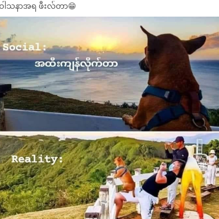
ဝါသနာအရ ဖီးလ်တာ😁