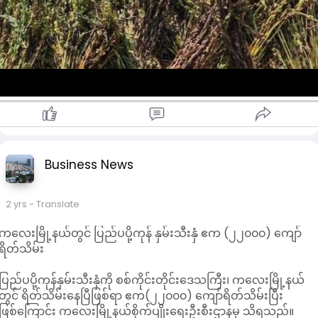
ကလေးမြို့နယ် နှမ်းစိုက်တောင်သူများကို မြို့နယ်စိုက်ပျိုးရေးဦးစီး
ဌာနက နှမ်းတိုးချဲ့စိုက်ပျိုးနိုင်ရေး၊ GAP နည်းစနစ်နဲ့စိုက်ပျိုးနိုင်ရေး၊
မျိုးကောင်းမျိုးသန့် စိုက်ပျိုးနိုင်ရေး၊ အ ထွက်နှုန်းကောင်းမွန်သည့်
မျိုးများစိုက်ပျိုးနိုင်ရေးအသိပညာပေးလုပ်ငန်းများဆောင်ရွက်ပေးခဲ့
ကြောင်း သိရသည်။
"GAP နည်းစနစ်နဲ့ စိုက်ပျိူးထုတ်လုပ်တဲ့ သီးနှံတွေဟာ အခြားစိုက်
စနစ်နဲ့ စိုက်ပျိုးထုတ်လုပ်ထားတဲ့ သီးနှံတွေထက် အရည်အသွေး ပိုမို
ကောင်းမွန်ပြီး ပြည်တွင်းစျေးကွက်သာမက ပြည်ပစျေးကွက်ကိုပါ
တင်ပို့ရောင်းချနိုင်ပါတယ်"ဟု နှမ်းစိုက်တောင်သူတစ်ဦးက
ပြောသည်။
Business News
2 yrs
- Translate
ကလေးမြို့နယ်တွင် ပြည်ပပို့ကုန် နှမ်းသီးနှံ ဧက (၂၂၀၀၀) ကျော်
ရိတ်သိမ်း
ပြည်ပပို့ကုန်နှမ်းသီးနှံကို စစ်ကိုင်းတိုင်းဒေသကြီး၊ ကလေးမြို့နယ်
တွင် ရိတ်သိမ်းနေပြီဖြစ်ရာ ဧက(၂၂၀၀၀) ကျော်ရိတ်သိမ်းပြီး
ဖြစ်ကြောင်း ကလေးမြို့နယ်စိုက်ပျိုးရေးဦးစီးဌာနမှ သိရသည်။