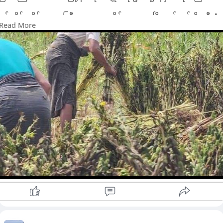
စစ်ကိုင်းတိုင်းဒေသကြီး၊ ကလေးခရိုင်၊ ကလေးမြို့နယ်တွင် မိုးသီးနှံ
Read More
နှမ်းကို သြဂုတ်လက စတင်ရိတ်သိမ်းနေရာ ယနေ့အထိ (၂၂၁၆၄)
ဧက ရိတ်သိမ်းပြီးဖြစ်ကြောင်း သိရသည်။
"လက်ရှိစိုက်ထားတဲ့ နှမ်းစိုက်ခင်းအားလုံးရာနှုန်းပြည့်ရိတ်သိမ်းပြီး
ပါပြီ။ အထွက်နှုန်းကောင်းမွန်တဲ့ GAP နည်းစနစ်နဲ့စိုက်ခဲ့ကြတာပါ။
တစ်ဧက ၆.၆၁ တင်း ထွက်ရှိနေပါတယ်" ဟု ကလေးမြို့နယ်စိုက်ပျိုး
ရေးဦးစီးဌာန၊ မြို့နယ်ဦးစီးမှုးဦးနိုင်ထွန်းဝင်းက ပြောသည်။
ကလေးမြို့နယ် နှမ်းစိုက်တောင်သူများကို မြို့နယ်စိုက်ပျိုးရေးဦးစီး
ဌာနက နှမ်းတိုးချဲ့စိုက်ပျိုးနိုင်ရေး၊ GAP နည်းစနစ်နဲ့စိုက်ပျိုးနိုင်ရေး၊
မျိုးကောင်းမျိုးသန့် စိုက်ပျိုးနိုင်ရေး၊ အ ထွက်နှုန်းကောင်းမွန်သည့်
မျိုးများစိုက်ပျိုးနိုင်ရေးအသိပညာပေးလုပ်ငန်းများဆောင်ရွက်ပေးခဲ့
ကြောင်း သိရသည်။
"GAP နည်းစနစ်နဲ့ စိုက်ပျိူးထုတ်လုပ်တဲ့ သီးနှံတွေဟာ အခြားစိုက်
စနစ်နဲ့ စိုက်ပျိုးထုတ်လုပ်ထားတဲ့ သီးနှံတွေထက် အရည်အသွေး ပိုမို
ကောင်းမွန်ပြီး ပြည်တွင်းစျေးကွက်သာမက ပြည်ပစျေးကွက်ကိုပါ
တင်ပို့ရောင်းချနိုင်ပါတယ်"ဟု နှမ်းစိုက်တောင်သူတစ်ဦးက