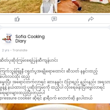
Sofia Cooking
Diary
2 yrs
- Translate
ဆိတ်ပုဆိုးကြမ်းရေပြန်ဆီကျန်ဟင်း
ကြက်သွန်ဖြူနီ ငရုတ်ပွအချိုရောထောင်း ဆီသတ် နနွင်းထည့်
စပါးလင်ထုံး ထည့်
မွှေးပြီး အရောင်တက်လာရင် ဆားနနွင်း ငံပြာရည် နည်းနည်း အရသ
မှုန့်နဲ့ နယ်ထားတဲ့ ပုဆိုးကြမ်းကို ထညိ့ပါ လုံးရေခန်းပြီးမွှေးလာရင်
ရေများများထည့်ပြီးတည်ပါ
pressure cooker ဆိုရင် နာရီဝက် လောက်ဆို နူးပါတယ်