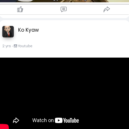
Ko Kyaw
2 yrs
-
Youtube