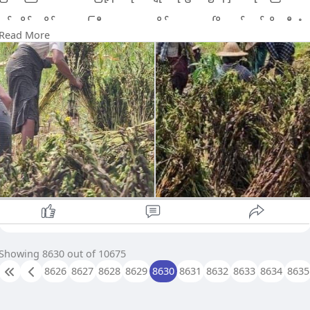
စစ်ကိုင်းတိုင်းဒေသကြီး၊ ကလေးခရိုင်၊ ကလေးမြို့နယ်တွင် မိုးသီးနှံ
Read More
နှမ်းကို သြဂုတ်လက စတင်ရိတ်သိမ်းနေရာ ယနေ့အထိ (၂၂၁၆၄)
ဧက ရိတ်သိမ်းပြီးဖြစ်ကြောင်း သိရသည်။
"လက်ရှိစိုက်ထားတဲ့ နှမ်းစိုက်ခင်းအားလုံးရာနှုန်းပြည့်ရိတ်သိမ်းပြီး
ပါပြီ။ အထွက်နှုန်းကောင်းမွန်တဲ့ GAP နည်းစနစ်နဲ့စိုက်ခဲ့ကြတာပါ။
တစ်ဧက ၆.၆၁ တင်း ထွက်ရှိနေပါတယ်" ဟု ကလေးမြို့နယ်စိုက်ပျိုး
ရေးဦးစီးဌာန၊ မြို့နယ်ဦးစီးမှုးဦးနိုင်ထွန်းဝင်းက ပြောသည်။
ကလေးမြို့နယ် နှမ်းစိုက်တောင်သူများကို မြို့နယ်စိုက်ပျိုးရေးဦးစီး
ဌာနက နှမ်းတိုးချဲ့စိုက်ပျိုးနိုင်ရေး၊ GAP နည်းစနစ်နဲ့စိုက်ပျိုးနိုင်ရေး၊
မျိုးကောင်းမျိုးသန့် စိုက်ပျိုးနိုင်ရေး၊ အ ထွက်နှုန်းကောင်းမွန်သည့်
မျိုးများစိုက်ပျိုးနိုင်ရေးအသိပညာပေးလုပ်ငန်းများဆောင်ရွက်ပေးခဲ့
ကြောင်း သိရသည်။
"GAP နည်းစနစ်နဲ့ စိုက်ပျိူးထုတ်လုပ်တဲ့ သီးနှံတွေဟာ အခြားစိုက်
Showing 8630 out of 10675
စနစ်နဲ့ စိုက်ပျိုးထုတ်လုပ်ထားတဲ့ သီးနှံတွေထက် အရည်အသွေး ပိုမို
8626
8627
8628
8629
8630
8631
8632
8633
8634
8635
ကောင်းမွန်ပြီး ပြည်တွင်းစျေးကွက်သာမက ပြည်ပစျေးကွက်ကိုပါ
တင်ပို့ရောင်းချနိုင်ပါတယ်"ဟု နှမ်းစိုက်တောင်သူတစ်ဦးက