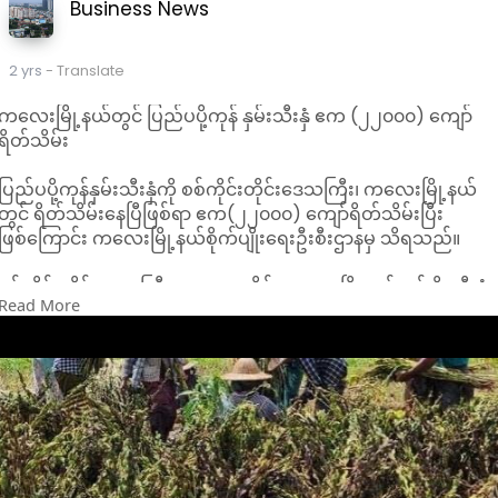
ပြောသည်။
Business News
2 yrs
- Translate
ကလေးမြို့နယ်တွင် ပြည်ပပို့ကုန် နှမ်းသီးနှံ ဧက (၂၂၀၀၀) ကျော်
ရိတ်သိမ်း
ပြည်ပပို့ကုန်နှမ်းသီးနှံကို စစ်ကိုင်းတိုင်းဒေသကြီး၊ ကလေးမြို့နယ်
တွင် ရိတ်သိမ်းနေပြီဖြစ်ရာ ဧက(၂၂၀၀၀) ကျော်ရိတ်သိမ်းပြီး
ဖြစ်ကြောင်း ကလေးမြို့နယ်စိုက်ပျိုးရေးဦးစီးဌာနမှ သိရသည်။
စစ်ကိုင်းတိုင်းဒေသကြီး၊ ကလေးခရိုင်၊ ကလေးမြို့နယ်တွင် မိုးသီးနှံ
Read More
နှမ်းကို သြဂုတ်လက စတင်ရိတ်သိမ်းနေရာ ယနေ့အထိ (၂၂၁၆၄)
ဧက ရိတ်သိမ်းပြီးဖြစ်ကြောင်း သိရသည်။
"လက်ရှိစိုက်ထားတဲ့ နှမ်းစိုက်ခင်းအားလုံးရာနှုန်းပြည့်ရိတ်သိမ်းပြီး
ပါပြီ။ အထွက်နှုန်းကောင်းမွန်တဲ့ GAP နည်းစနစ်နဲ့စိုက်ခဲ့ကြတာပါ။
တစ်ဧက ၆.၆၁ တင်း ထွက်ရှိနေပါတယ်" ဟု ကလေးမြို့နယ်စိုက်ပျိုး
ရေးဦးစီးဌာန၊ မြို့နယ်ဦးစီးမှုးဦးနိုင်ထွန်းဝင်းက ပြောသည်။