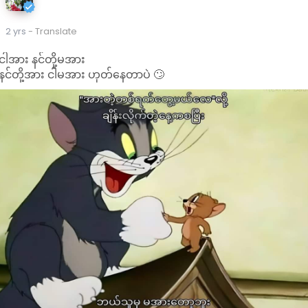
2 yrs
- Translate
ငါအား နင်တို့မအား
နင်တို့အား ငါမအား ဟုတ်နေတာပဲ 🙄