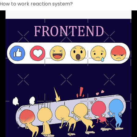
ပေါက်ဝတစ်ခုဖြစ်သည်ဟုလည်း အဆိုပါရုံးက ပြောဆိုခဲ့သည်။
How to work reaction system?
၁၄၈ မီတာအရှည် တံတားတစ်စင်း တည်ဆောက်ခြင်း၊ ၄၈၀ မီတာ
အရှည် တာတစ်ခုတည်ဆောက်ခြင်းနှင့် မြေယာပြုပြင်ခြင်းတို့တွင်
သစ်တောနှင့် ပင်လယ်ပြင်ကို ကျူးကျော်ခဲ့သည်ဟုဆိုကာ ၂၀၁၄ ခု
နှစ်တွင် ကျွန်းပိုင်ရှင်ကို တရားစွဲဆိုခဲ့ကြောင်း သိရသည်။