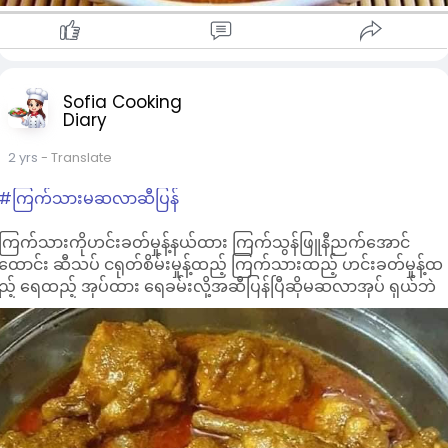
Sofia Cooking
Diary
2 yrs
- Translate
#ကြက်သားမဆလာဆီပြန်
ကြက်သားကိုဟင်းခတ်မှုန့်နယ်ထား ကြက်သွန်ဖြူနီညက်အောင်
ထောင်း ဆီသပ် ငရုတ်စိမ်းမှုန့်ထည့် ကြက်သားထည့် ဟင်းခတ်မှုန့်ထ
ည့် ရေထည့် အုပ်ထား ရေခမ်းလို့အဆီပြန်ပြီဆိုမဆလာအုပ် ရှယ်ဘဲ