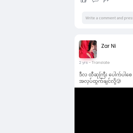
ဒီလ ထီဆုကြီး ပေါက်ပါစေ
အလုပ်ထွက်ချင်လို့🥲