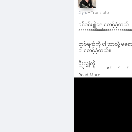
တစ်ရက်ကို ငါ ဘာလို့ မစောင့
ငါ စောင့်ခဲ့တယ်။
မီးလျှံလို
ကြိုးတန်းမှာ လိမ်ညှစ်လှန
Read More
ပျောက်ဆုံးသောအရာလို
ငါ စောင့်ခဲ့တယ်။
ခင်ခင်ပျိုရေ
ငါ စောင့်ခဲ့တယ်။
ကိုယ်ကသာ ပြောစရာရှိပြီး
သူက ပြောစရာမရှိတော့သော
ငါ ချိန်းခဲ့ပါတယ်။
ငါ စောင့်ခဲ့တယ်။ ။
#အောင်ချိမ့်