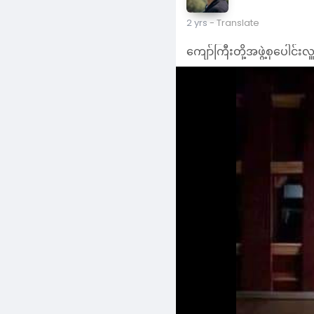
ကျော်ကြီးတို့အဖွဲ့စုပေါင်