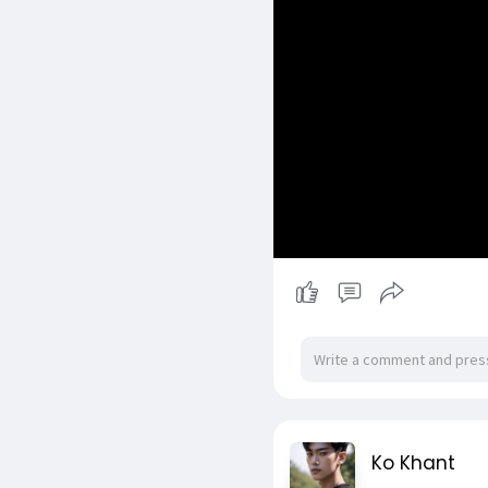
Ko Khant
2 yrs
- Translate