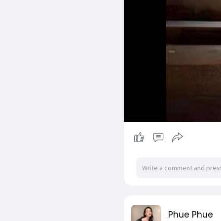
Phue Phue
2 yrs
- Translate
ခင်ခင်ပျိုရေ စောင့်ခဲ့တယ်
°°°°°°°°°°°°°°°°°°°°°°°°°°