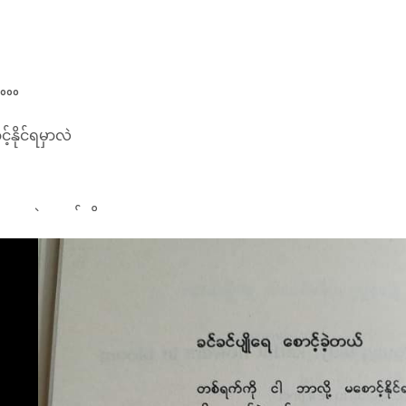
်နိုင်ရမှာလဲ
်းထားတဲ့အဝတ်လို
 ယတိပြတ်မှုကို