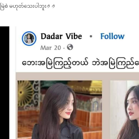
ြဲစဲ မဟုတ်သေးပါဘူး🤌🤌