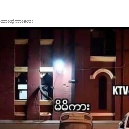
းလှူထားတဲ့ကားလေး