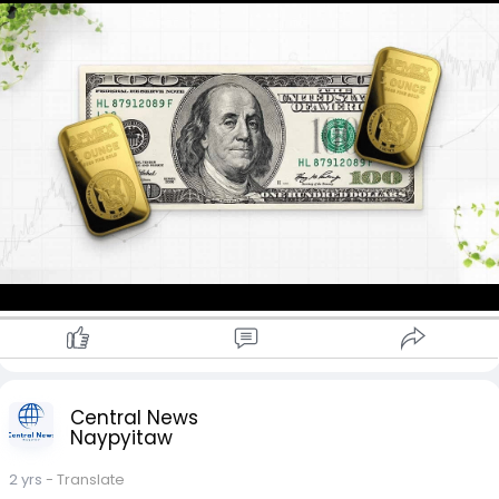
THB Buy - MMK 133.33
THB Sell - MMK 136.99
JPY Buy - MMK 29.27
JPY Sell - MMK 30.27
MYR Buy - MMK 1,030
MYR Sell - MMK 1,060
CNY Buy - MMK 630
CNY Sell - MMK 650
Gold Price
၁၅ ပဲရည် ၁ကျပ်သား - MMK 6,270,000
၁၆ ပဲရည် ၁ကျပ်သား - MMK 6,680,000
*** အထက်ပါဈေးနှုန်းများမှာ အချိန်နှင့်တပြေးညီပြောင်းလဲနိုင်
ပါသည်။***
Source: Myanmar Market price application
Central News
Naypyitaw
2 yrs
- Translate