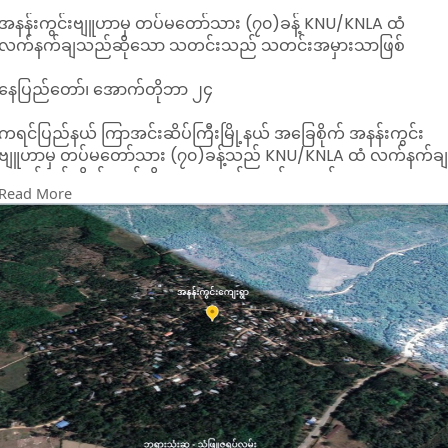
အနန်းကွင်းဗျူဟာမှ တပ်မတော်သား (၇၀)ခန့် KNU/KNLA ထံ
လက်နက်ချသည်ဆိုသော သတင်းသည် သတင်းအမှားသာဖြစ်
နေပြည်တော်၊ အောက်တိုဘာ ၂၄
ကရင်ပြည်နယ် ကြာအင်းဆိပ်ကြီးမြို့နယ် အခြေစိုက် အနန်းကွင်း
ဗျူဟာမှ တပ်မတော်သား (၇၀)ခန့်သည် KNU/KNLA ထံ လက်နက်ခ
အလင်းဝင်လိုက်သည်ဆိုသော သတင်းသည် သတင်းအမှားသာ
Read More
ဖြစ်ကြောင်း မြေပြင်သတင်းများ အရ သိရသည်။
ဘုရားသုံးဆူ-သံဖြူဇရပ် ကားလမ်းမပေါ်ရှိ တပ်မတော် အနန်းကွင်း
ဗျူဟာကုန်းနှင့် လွတ်ရှမ်းစခန်းတို့ကို ပြီးခဲ့သည့် ဩဂုတ်လမှ စတင်
ကာ KNU/KNLA ပူးပေါင်းအဖွဲ့ဝင်များမှ တိုက်ခိုက်နေခြင်းဖြစ်သည်။
လုံခြုံရေးတပ်ဖွဲ့ဝင်များအနေဖြင့် ပြီးခဲ့သည့် စက်တင်ဘာလ
(၁၂)ရက်တွင် လွတ်ရှန်းစခန်းမှ ဆုတ်ခွါ ပေးလိုက်ရသော်လည်း
အနန်းကွင်း ဗျူဟာကုန်း မကျရေးအတွက် ကြံ့ကြံ့ခံကာ ခုခံတိုက်ခိုက
နေဆဲဖြစ်သည်။
တပ်မတော်မှလည်း အနန်းကွင်းဗျူဟာမကျရေးအတွက်မြေပြင်