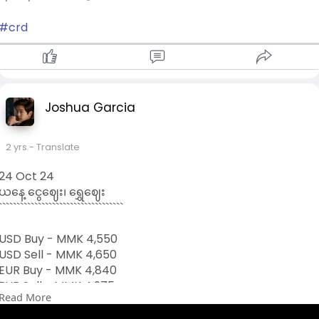
#crd
Joshua Garcia
2 yrs
- Translate
24 Oct 24
ယနေ့ ငွေဈေး၊ ရွှေဈေး
```````````````````````````````````
USD Buy - MMK 4,550
USD Sell - MMK 4,650
EUR Buy - MMK 4,840
EUR Sell - MMK 4,975
Read More
SGD Buy - MMK 3,400
SGD Sell - MMK 3,500