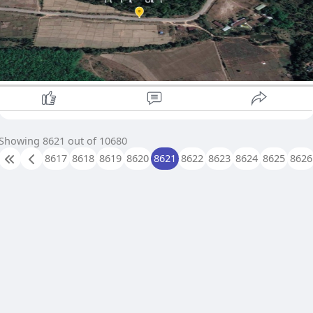
စစ်ကူအပြင်၊ လေယာဉ်ဗုံးကြဲ တိုက်ခိုက်မှုများဖြင့် စစ်ကူများ
ပို့ဆောင်လျက်ရှိပြီး ရိက္ခာပစ္စည်းများကိုလည်း လေကြောင်းမှ တဆင့
ချပေးနေကြောင်း သိရသည်။
#centralnewsnaypyitaw
Showing 8621 out of 10680
8617
8618
8619
8620
8621
8622
8623
8624
8625
8626