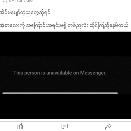
2 yrs
- Translate
အိပ်မပျော်တဲ့ညတွေဆိုရင်
အဲ့စာလေးကို အကြောင်းအရင်းမရှိ တစ်ညလုံး ထိုင်ကြည့်နေမိတယ်