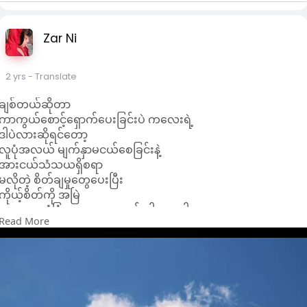
Zar Ni
2 yrs
- Translate
ချစ်တယ်ဆိုတာ
ကာကွယ်စောင့်ရှောက်ပေးခြင်းပဲ ကလေးရဲ့
ဒါပဲလားဆိုရင်တော့
လူပုံအလယ် မျက်နှာမငယ်စေခြင်းနဲ့
အားငယ်သံသယရှိစရာ
မလိုတဲ့ စိတ်ချမှုတွေပေးပြီး
ကိုယ့်စိတ်ကို အမြဲ
နွေးထွေးလုံခြုံစေတာတွေလည်းပါတာပေါ့။
Read More
💭 || 22.10.2024