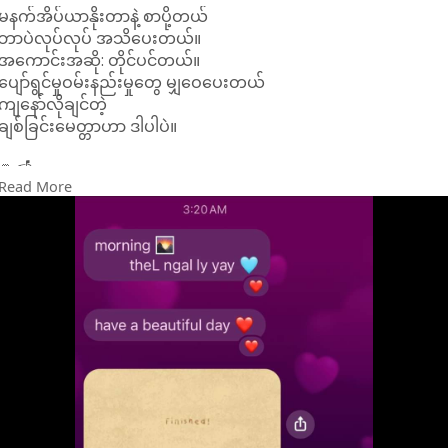
မနက်အိပ်ယာနိုးတာနဲ့ စာပို့တယ်
ဘာပဲလုပ်လုပ် အသိပေးတယ်။
အကောင်းအဆို: တိုင်ပင်တယ်။
ပျော်ရွင်မှုဝမ်းနည်းမှုတွေ မျှဝေပေးတယ်
ကျနော်လိုချင်တဲ့
ချစ်ခြင်းမေတ္တာဟာ ဒါပါပဲ။
🌻📬
Read More
#crd