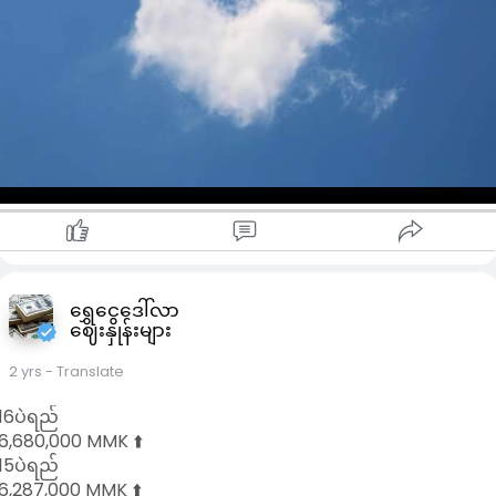
‌ရွှေငွေဒေါ်လာ
ဈေးနှုန်းများ
2 yrs
- Translate
16ပဲရည်
6,680,000 MMK ⬆️
15ပဲရည်
6,287,000 MMK ⬆️