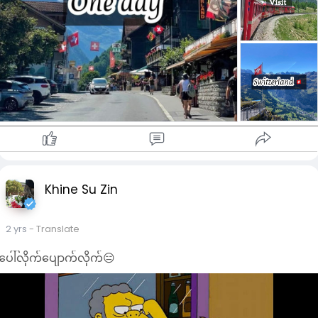
Khine Su Zin
2 yrs
- Translate
ပေါ်လိုက်ပျောက်လိုက်😑