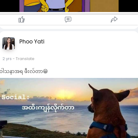
Phoo Yati
2 yrs
- Translate
ဝါသနာအရ ဖီးလ်တာ😁